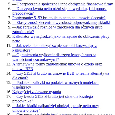
—
Ubezpieczenia społeczne i inne obciążenia finansowe firmy
—
Dlaczego kwota netto różni się od wydatku, jaki ponosi
pracodawca?
Porównanie: 5153 brutto ile to netto na umowie zlecenie?
—
Elastyczność zlecenia a wysokość odprowadzanej składki
—
Jak sprawdzić różnice w zarobkach dla różnych grup
zatrudnienia?
Kalkulator wynagrodzeń jako narzędzie do obliczenia płacy
netto
—
Jak rzetelnie obliczyć swoje zarobki korzystając z
kalkulatora?
—
Ograniczenia wyliczeń: dlaczego kwoty brutto są
wartościami szacunkowymi?
Alternatywne formy zatrudnienia: umowa o dzieło oraz
umowa B2B
—
Czy 5153 zł brutto na umowie B2B to realna alternatywa
dla etatu?
—
Podatek i zaliczki na podatek w różnych modelach
współpracy
Najczęściej zadawane pytania
—
Czy kwota 5153 zł brutto jest stała dla każdego
pracownika?
—
Jakie składki najbardziej obniżają pensję netto przy
umowie o pracę?
—
Czy umowa o dzieło jest korzystniejsza niż umowa o pracę