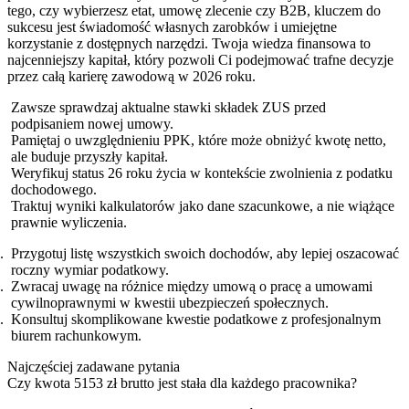
tego, czy wybierzesz etat, umowę zlecenie czy B2B, kluczem do
sukcesu jest świadomość własnych zarobków i umiejętne
korzystanie z dostępnych narzędzi. Twoja wiedza finansowa to
najcenniejszy kapitał, który pozwoli Ci podejmować trafne decyzje
przez całą karierę zawodową w 2026 roku.
Zawsze sprawdzaj aktualne stawki składek ZUS przed
podpisaniem nowej umowy.
Pamiętaj o uwzględnieniu PPK, które może obniżyć kwotę netto,
ale buduje przyszły kapitał.
Weryfikuj status 26 roku życia w kontekście zwolnienia z podatku
dochodowego.
Traktuj wyniki kalkulatorów jako dane szacunkowe, a nie wiążące
prawnie wyliczenia.
Przygotuj listę wszystkich swoich dochodów, aby lepiej oszacować
roczny wymiar podatkowy.
Zwracaj uwagę na różnice między umową o pracę a umowami
cywilnoprawnymi w kwestii ubezpieczeń społecznych.
Konsultuj skomplikowane kwestie podatkowe z profesjonalnym
biurem rachunkowym.
Najczęściej zadawane pytania
Czy kwota 5153 zł brutto jest stała dla każdego pracownika?