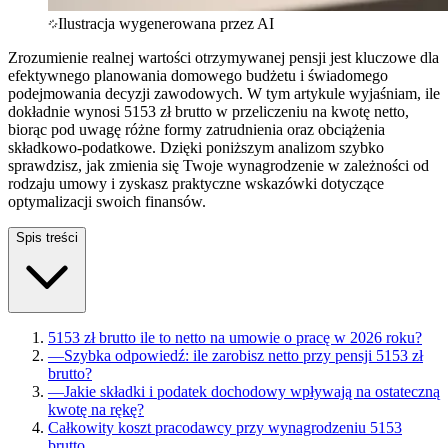
Ilustracja wygenerowana przez AI
Zrozumienie realnej wartości otrzymywanej pensji jest kluczowe dla
efektywnego planowania domowego budżetu i świadomego
podejmowania decyzji zawodowych. W tym artykule wyjaśniam, ile
dokładnie wynosi 5153 zł brutto w przeliczeniu na kwotę netto,
biorąc pod uwagę różne formy zatrudnienia oraz obciążenia
składkowo-podatkowe. Dzięki poniższym analizom szybko
sprawdzisz, jak zmienia się Twoje wynagrodzenie w zależności od
rodzaju umowy i zyskasz praktyczne wskazówki dotyczące
optymalizacji swoich finansów.
Spis treści
5153 zł brutto ile to netto na umowie o pracę w 2026 roku?
—
Szybka odpowiedź: ile zarobisz netto przy pensji 5153 zł
brutto?
—
Jakie składki i podatek dochodowy wpływają na ostateczną
kwotę na rękę?
Całkowity koszt pracodawcy przy wynagrodzeniu 5153
brutto