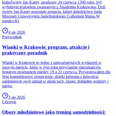
kultuŚwięty Jan Kanty, urodzony 24 czerwca 1390 roku, był
wybitnym teologiem związanym z Akademią Krakowską. Dziś
święty Jan Kanty pozostaje postacią, której dziedzictwo bada
Muzeum Uniwersytetu Jagiellońskiego Collegium Maius.W
pigułce:Kl
4 sie 2026
Przewodnik
Wianki w Krakowie: program, atrakcje i
praktyczny poradnik
Wianki w Krakowie to jedno z najważniejszych wydarzeń w
naszym mieście, które w tym roku przyciągnie mieszkańców
bogatym programem między 19 a 21 czerwca. Przygotowałem dla
Was kompleksowe zestawienie, dzięki któremu z łatwością
zaplanujecie swój udział w atrakcjach, znając dokładne godziny i
miejsc
3 sie 2026
Lifestyle
Obozy młodzieżowe jako trening samodzielności: