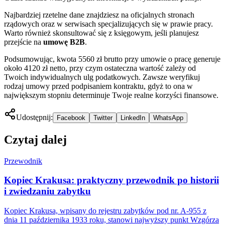
Najbardziej rzetelne dane znajdziesz na oficjalnych stronach
rządowych oraz w serwisach specjalizujących się w prawie pracy.
Warto również skonsultować się z księgowym, jeśli planujesz
przejście na
umowę B2B
.
Podsumowując, kwota 5560 zł brutto przy umowie o pracę generuje
około 4120 zł netto, przy czym ostateczna wartość zależy od
Twoich indywidualnych ulg podatkowych. Zawsze weryfikuj
rodzaj umowy przed podpisaniem kontraktu, gdyż to ona w
największym stopniu determinuje Twoje realne korzyści finansowe.
Udostępnij:
Facebook
Twitter
LinkedIn
WhatsApp
Czytaj dalej
Przewodnik
Kopiec Krakusa: praktyczny przewodnik po historii
i zwiedzaniu zabytku
Kopiec Krakusa, wpisany do rejestru zabytków pod nr. A-955 z
dnia 11 października 1933 roku, stanowi najwyższy punkt Wzgórza