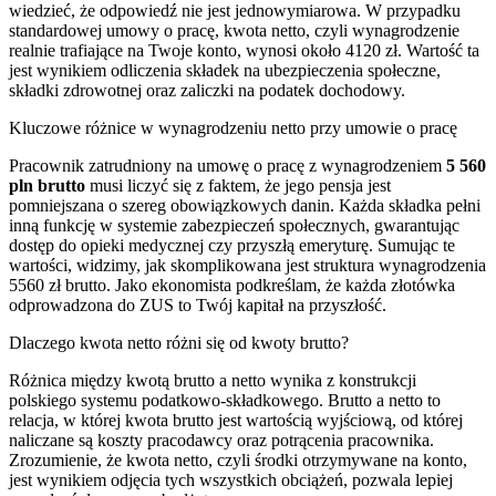
wiedzieć, że odpowiedź nie jest jednowymiarowa. W przypadku
standardowej umowy o pracę, kwota netto, czyli wynagrodzenie
realnie trafiające na Twoje konto, wynosi około 4120 zł. Wartość ta
jest wynikiem odliczenia składek na ubezpieczenia społeczne,
składki zdrowotnej oraz zaliczki na podatek dochodowy.
Kluczowe różnice w wynagrodzeniu netto przy umowie o pracę
Pracownik zatrudniony na umowę o pracę z wynagrodzeniem
5 560
pln brutto
musi liczyć się z faktem, że jego pensja jest
pomniejszana o szereg obowiązkowych danin. Każda składka pełni
inną funkcję w systemie zabezpieczeń społecznych, gwarantując
dostęp do opieki medycznej czy przyszłą emeryturę. Sumując te
wartości, widzimy, jak skomplikowana jest struktura wynagrodzenia
5560 zł brutto. Jako ekonomista podkreślam, że każda złotówka
odprowadzona do ZUS to Twój kapitał na przyszłość.
Dlaczego kwota netto różni się od kwoty brutto?
Różnica między kwotą brutto a netto wynika z konstrukcji
polskiego systemu podatkowo-składkowego. Brutto a netto to
relacja, w której kwota brutto jest wartością wyjściową, od której
naliczane są koszty pracodawcy oraz potrącenia pracownika.
Zrozumienie, że kwota netto, czyli środki otrzymywane na konto,
jest wynikiem odjęcia tych wszystkich obciążeń, pozwala lepiej