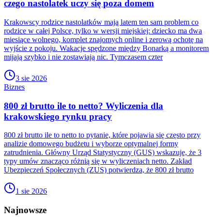
czego nastolatek uczy się poza domem
Krakowscy rodzice nastolatków mają latem ten sam problem co
rodzice w całej Polsce, tylko w wersji miejskiej: dziecko ma dwa
miesiące wolnego, komplet znajomych online i zerową ochotę na
wyjście z pokoju. Wakacje spędzone między Bonarką a monitorem
mijają szybko i nie zostawiają nic. Tymczasem czter
3 sie 2026
Biznes
800 zł brutto ile to netto? Wyliczenia dla
krakowskiego rynku pracy
800 zł brutto ile to netto to pytanie, które pojawia się często przy
analizie domowego budżetu i wyborze optymalnej formy
zatrudnienia. Główny Urząd Statystyczny (GUS) wskazuje, że 3
typy umów znacząco różnią się w wyliczeniach netto. Zakład
Ubezpieczeń Społecznych (ZUS) potwierdza, że 800 zł brutto
1 sie 2026
Najnowsze