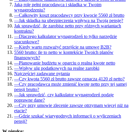
Jaką rolę pełni pracodawca i składka w Twoim
wynagrodzeniu?
—
Całkowity koszt pracodawcy przy kwocie 5560 zł brutto
—
Jak składka na ubezpieczenia wpływa na Twoją pensję?
Jak sprawdzić, ile zarobisz netto przy różnych wariantach
kontraktu?
—
Dlaczego kalkulator wynagrodzeń to tylko narzędzie
szacunkowe?
—
Kiedy warto rozważyć przejście na umowę B2B?
5560 brutto: ile to netto w kontekście Twoich planów
finansowych?
—
Planowanie budżetu w oparciu o realną kwotę netto
—
Wpływ ulg podatkowych na realne zarobki
Najczęściej zadawane pytania
—
Czy kwota 5560 zł brutto zawsze oznacza 4120 zł netto?
—
Czy pracodawca może zmienić kwotę netto przy tej samej
pensji brutto?
—
Jak sprawdzić, czy kalkulator wynagrodzeń podaje
poprawne dane?
—
Czy przy umowie zlecenie zawsze otrzymam więcej niż na
etacie?
—
Gdzie szukać wiarygodnych informacji o wyliczeniach
pensji?
W pigułce: