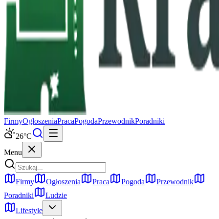
Firmy
Ogłoszenia
Praca
Pogoda
Przewodnik
Poradniki
26
°C
Menu
Firmy
Ogłoszenia
Praca
Pogoda
Przewodnik
Poradniki
Ludzie
Lifestyle