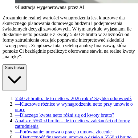
Ilustracja wygenerowana przez AI
Zrozumienie realnej wartości wynagrodzenia jest kluczowe dla
skutecznego planowania domowego budżetu i podejmowania
świadomych decyzji zawodowych. W tym artykule wyjaśniam, ile
dokładnie netto pozostaje z kwoty 5560 zł brutto w zależności od
formy zatrudnienia oraz jak poprawnie interpretować składniki
Twojej pensji. Znajdziesz tutaj rzetelną analizę finansową, która
pomoże Ci bezbłędnie przeliczyć oferowane stawki na realne kwoty
„na rękę”.
Spis treści
5560 zł brutto: ile to netto w 2026 roku? Szybka odpowiedź
—
Kluczowe różnice w wynagrodzeniu netto przy umowie o
pracę
—
Dlaczego kwota netto różni się od kwoty brutto?
Analiza: 5560 zł brutto – ile to netto w zależności od formy
zatrudnienia
—
Porównanie: umowa o pracę a umowa zlecenie
—
Elastyczność finansowa: umowa o dzieło a 5560 zł brutto