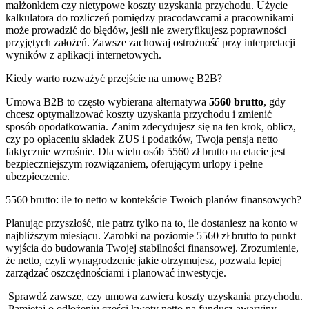
małżonkiem czy nietypowe koszty uzyskania przychodu. Użycie
kalkulatora do rozliczeń pomiędzy pracodawcami a pracownikami
może prowadzić do błędów, jeśli nie zweryfikujesz poprawności
przyjętych założeń. Zawsze zachowaj ostrożność przy interpretacji
wyników z aplikacji internetowych.
Kiedy warto rozważyć przejście na umowę B2B?
Umowa B2B to często wybierana alternatywa
5560 brutto
, gdy
chcesz optymalizować koszty uzyskania przychodu i zmienić
sposób opodatkowania. Zanim zdecydujesz się na ten krok, oblicz,
czy po opłaceniu składek ZUS i podatków, Twoja pensja netto
faktycznie wzrośnie. Dla wielu osób 5560 zł brutto na etacie jest
bezpieczniejszym rozwiązaniem, oferującym urlopy i pełne
ubezpieczenie.
5560 brutto: ile to netto w kontekście Twoich planów finansowych?
Planując przyszłość, nie patrz tylko na to, ile dostaniesz na konto w
najbliższym miesiącu. Zarobki na poziomie 5560 zł brutto to punkt
wyjścia do budowania Twojej stabilności finansowej. Zrozumienie,
że netto, czyli wynagrodzenie jakie otrzymujesz, pozwala lepiej
zarządzać oszczędnościami i planować inwestycje.
Sprawdź zawsze, czy umowa zawiera koszty uzyskania przychodu.
Pamiętaj o odłożeniu części kwoty netto na fundusz awaryjny.