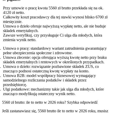
Przy umowie o pracę kwota 5560 zł brutto przekłada się na ok.
4120 zł netto.
Całkowity koszt pracodawcy dla tej stawki wynosi blisko 6700 zł
miesięcznie.
Umowa o dzieło oferuje najwyższą wypłatę netto, ale nie buduje
składek emerytalnych.
Zawsze weryfikuj, czy przysługuje Ci ulga dla młodych, która
zmienia wynik netto.
Umowa o pracę: standardowy wariant zatrudnienia gwarantujący
pełne ubezpieczenia społeczne i zdrowotne.
Umowa zlecenie: opcja oferująca wyższą kwotę netto przy braku
składek emerytalnych i rentowych w określonych przypadkach.
Umowa o dzieło: rozwiązanie pozbawione składek ZUS, co
znacząco podnosi ostateczną kwotę wypłaty na konto.
Umowa B2B: model współpracy biznesowej wymagający
samodzielnego rozliczania podatków i składek przez
przedsiębiorcę.
Ulgi podatkowe: mechanizmy takie jak ulga dla młodych, które
znacząco modyfikują ostateczny wynik netto.
5560 zł brutto: ile to netto w 2026 roku? Szybka odpowiedź
Jeśli zastanawiasz się, 5560 brutto ile to netto w 2026 roku, musisz