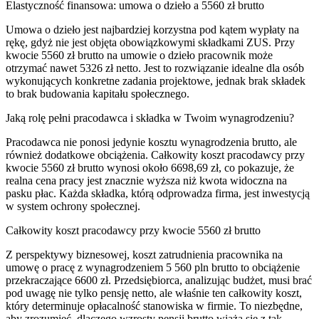
Elastyczność finansowa: umowa o dzieło a 5560 zł brutto
Umowa o dzieło jest najbardziej korzystna pod kątem wypłaty na
rękę, gdyż nie jest objęta obowiązkowymi składkami ZUS. Przy
kwocie 5560 zł brutto na umowie o dzieło pracownik może
otrzymać nawet 5326 zł netto. Jest to rozwiązanie idealne dla osób
wykonujących konkretne zadania projektowe, jednak brak składek
to brak budowania kapitału społecznego.
Jaką rolę pełni pracodawca i składka w Twoim wynagrodzeniu?
Pracodawca nie ponosi jedynie kosztu wynagrodzenia brutto, ale
również dodatkowe obciążenia. Całkowity koszt pracodawcy przy
kwocie 5560 zł brutto wynosi około 6698,69 zł, co pokazuje, że
realna cena pracy jest znacznie wyższa niż kwota widoczna na
pasku płac. Każda składka, którą odprowadza firma, jest inwestycją
w system ochrony społecznej.
Całkowity koszt pracodawcy przy kwocie 5560 zł brutto
Z perspektywy biznesowej, koszt zatrudnienia pracownika na
umowę o pracę z wynagrodzeniem 5 560 pln brutto to obciążenie
przekraczające 6600 zł. Przedsiębiorca, analizując budżet, musi brać
pod uwagę nie tylko pensję netto, ale właśnie ten całkowity koszt,
który determinuje opłacalność stanowiska w firmie. To niezbędne,
aby zrozumieć, dlaczego wzrosty pensji brutto wiążą się z tak