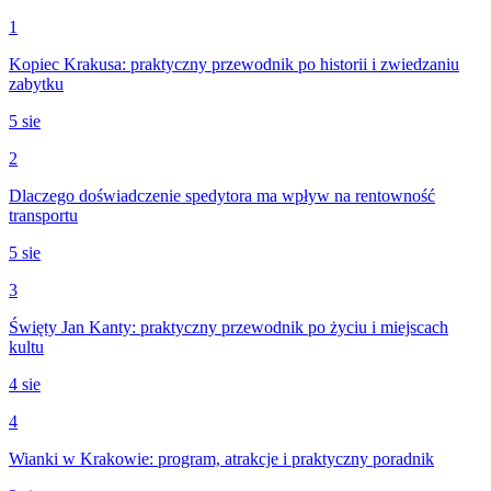
1
Kopiec Krakusa: praktyczny przewodnik po historii i zwiedzaniu
zabytku
5 sie
2
Dlaczego doświadczenie spedytora ma wpływ na rentowność
transportu
5 sie
3
Święty Jan Kanty: praktyczny przewodnik po życiu i miejscach
kultu
4 sie
4
Wianki w Krakowie: program, atrakcje i praktyczny poradnik