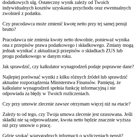
dodatkowych ulg. Ostateczny wynik zależy od Twoich
indywidualnych kosztów uzyskania przychodu oraz ewentualnych
zwolnień z podatku.
Czy pracodawca może zmienić kwotę netto przy tej samej pensji
brutto?
Pracodawca nie zmienia kwoty netto dowolnie, ponieważ wynika
ona z przepisów prawa podatkowego i składkowego. Zmiany mogą
jednak wynikać z aktualizacji przepisów o składkach ZUS lub
progu podatkowego w danym roku.
Jak sprawdzić, czy kalkulator wynagrodzeń podaje poprawne dane?
Najlepiej porównać wyniki z kilku różnych źródeł lub sprawdzić
aktualne rozporządzenia Ministerstwa Finansów. Pamiętaj, że
kalkulator wynagrodzeń spełnia funkcję informacyjną i nie
odpowiada za błędy w Twoich rozliczeniach.
Czy przy umowie zlecenie zawsze otrzymam więcej niż na etacie?
Zależy to od tego, czy Twoja umowa zlecenie jest ozusowana. Jeśli
składki nie są odprowadzane, kwota netto będzie znacznie wyższa
niż przy umowie o pracę.
Gdzie szukać wiarygodnych informacji o wyliczeniach pensji?