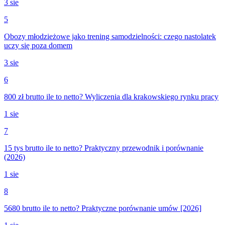
3 sie
5
Obozy młodzieżowe jako trening samodzielności: czego nastolatek
uczy się poza domem
3 sie
6
800 zł brutto ile to netto? Wyliczenia dla krakowskiego rynku pracy
1 sie
7
15 tys brutto ile to netto? Praktyczny przewodnik i porównanie
(2026)
1 sie
8
5680 brutto ile to netto? Praktyczne porównanie umów [2026]