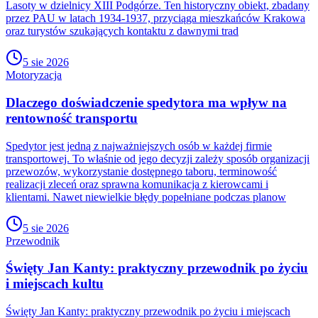
Lasoty w dzielnicy XIII Podgórze. Ten historyczny obiekt, zbadany
przez PAU w latach 1934-1937, przyciąga mieszkańców Krakowa
oraz turystów szukających kontaktu z dawnymi trad
5 sie 2026
Motoryzacja
Dlaczego doświadczenie spedytora ma wpływ na
rentowność transportu
Spedytor jest jedną z najważniejszych osób w każdej firmie
transportowej. To właśnie od jego decyzji zależy sposób organizacji
przewozów, wykorzystanie dostępnego taboru, terminowość
realizacji zleceń oraz sprawna komunikacja z kierowcami i
klientami. Nawet niewielkie błędy popełniane podczas planow
5 sie 2026
Przewodnik
Święty Jan Kanty: praktyczny przewodnik po życiu
i miejscach kultu
Święty Jan Kanty: praktyczny przewodnik po życiu i miejscach