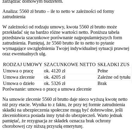
zarządzać domowym budżetem.
Analiza: 5560 zł brutto – ile to netto w zależności od formy
zatrudnienia
W zależności od rodzaju umowy, kwota 5560 zł brutto może
przekładać się na bardzo różne wartości netto. Poniższa tabela
przedstawia szacunkowe porównanie najpopularniejszych form
zatrudnienia. Pamiętaj, że 5560 brutto ile to netto to pytanie
wymagające uwzględnienia Twojej indywidualnej sytuacji prawnej
oraz ewentualnych ulg.
RODZAJ UMOWY
SZACUNKOWE NETTO
SKŁADKI ZUS
Umowa o pracę
ok. 4120 zł
Pełne
Umowa zlecenie
ok. 4205 zł
Zależne od tytułu
Umowa o dzieło
ok. 5326 zł
Brak
Porównanie: umowa o pracę a umowa zlecenie
Na umowie zlecenie 5560 zł brutto daje nieco wyższą kwotę netto
niż przy etacie. Wynika to z faktu, że przy tej formie zatrudnienia
składki na ubezpieczenia społeczne mogą być dobrowolne, jeśli
zleceniobiorca posiada inny tytuł do ubezpieczeń. Warto jednak
pamiętać, że rezygnacja ze składek oznacza brak ochrony
chorobowej czy niższą przyszłą emeryturę.