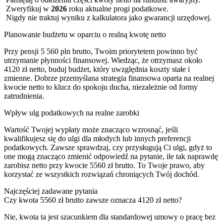
Zweryfikuj w
2026
roku aktualne progi podatkowe.
Nigdy nie traktuj wyniku z kalkulatora jako gwarancji urzędowej.
Planowanie budżetu w oparciu o realną kwotę netto
Przy pensji 5 560 pln brutto, Twoim priorytetem powinno być
utrzymanie płynności finansowej. Wiedząc, że otrzymasz około
4120 zł netto, buduj budżet, który uwzględnia koszty stałe i
zmienne. Dobrze przemyślana strategia finansowa oparta na realnej
kwocie netto to klucz do spokoju ducha, niezależnie od formy
zatrudnienia.
Wpływ ulg podatkowych na realne zarobki
Wartość Twojej wypłaty może znacząco wzrosnąć, jeśli
kwalifikujesz się do ulgi dla młodych lub innych preferencji
podatkowych. Zawsze sprawdzaj, czy przysługują Ci ulgi, gdyż to
one mogą znacząco zmienić odpowiedź na pytanie, ile tak naprawdę
zarobisz netto przy kwocie 5560 zł brutto. To Twoje prawo, aby
korzystać ze wszystkich rozwiązań chroniących Twój dochód.
Najczęściej zadawane pytania
Czy kwota 5560 zł brutto zawsze oznacza 4120 zł netto?
Nie, kwota ta jest szacunkiem dla standardowej umowy o pracę bez