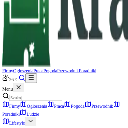
Firmy
Ogłoszenia
Praca
Pogoda
Przewodnik
Poradniki
26
°C
Menu
Firmy
Ogłoszenia
Praca
Pogoda
Przewodnik
Poradniki
Ludzie
Lifestyle