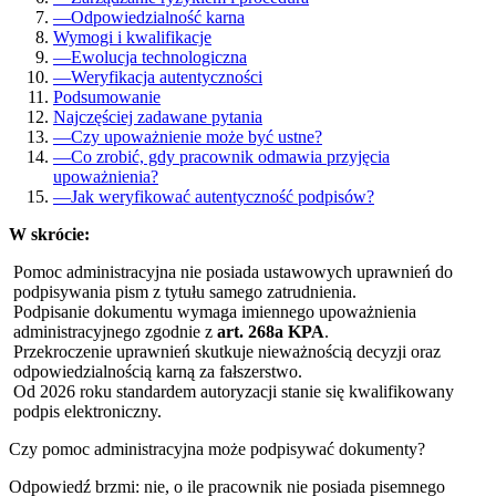
—
Odpowiedzialność karna
Wymogi i kwalifikacje
—
Ewolucja technologiczna
—
Weryfikacja autentyczności
Podsumowanie
Najczęściej zadawane pytania
—
Czy upoważnienie może być ustne?
—
Co zrobić, gdy pracownik odmawia przyjęcia
upoważnienia?
—
Jak weryfikować autentyczność podpisów?
W skrócie:
Pomoc administracyjna nie posiada ustawowych uprawnień do
podpisywania pism z tytułu samego zatrudnienia.
Podpisanie dokumentu wymaga imiennego upoważnienia
administracyjnego zgodnie z
art. 268a KPA
.
Przekroczenie uprawnień skutkuje nieważnością decyzji oraz
odpowiedzialnością karną za fałszerstwo.
Od 2026 roku standardem autoryzacji stanie się kwalifikowany
podpis elektroniczny.
Czy pomoc administracyjna może podpisywać dokumenty?
Odpowiedź brzmi: nie, o ile pracownik nie posiada pisemnego