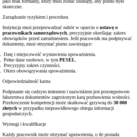
jako brak formalny, który musi zostać usunięty, aby pismo było
skuteczne.
Zarządzanie ryzykiem i procedura
Instytucja musi przeprowadzać nabór w oparciu o
ustawę o
pracownikach samorządowych
, precyzyjnie określając zakres
obowiązków przed zatrudnieniem. Jeśli pracownik ma podpisywać
dokumenty, musi otrzymać pismo zawierające:
Datę i miejscowość wystawienia upoważnienia.
Pełne dane osobowe, w tym
PESEL
.
Precyzyjny zakres czynności.
Okres obowiązywania upoważnienia.
Odpowiedzialność karna
Podpisanie się cudzym imieniem i nazwiskiem jest przestępstwem
fałszerstwa dokumentów zagrożonym karą pozbawienia wolności.
Przekroczenie kompetencji może skutkować grzywną do
30 000
złotych
w przypadku nieprawidłowego obiegu informacji
gospodarczych.
Wymogi i kwalifikacje
Każdy pracownik może otrzymać uprawnienia, o ile posiada