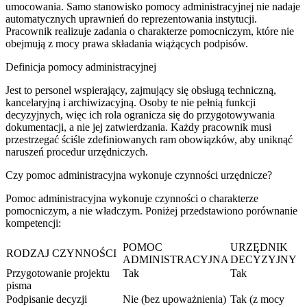
umocowania. Samo stanowisko pomocy administracyjnej nie nadaje
automatycznych uprawnień do reprezentowania instytucji.
Pracownik realizuje zadania o charakterze pomocniczym, które nie
obejmują z mocy prawa składania wiążących podpisów.
Definicja pomocy administracyjnej
Jest to personel wspierający, zajmujący się obsługą techniczną,
kancelaryjną i archiwizacyjną. Osoby te nie pełnią funkcji
decyzyjnych, więc ich rola ogranicza się do przygotowywania
dokumentacji, a nie jej zatwierdzania. Każdy pracownik musi
przestrzegać ściśle zdefiniowanych ram obowiązków, aby uniknąć
naruszeń procedur urzędniczych.
Czy pomoc administracyjna wykonuje czynności urzędnicze?
Pomoc administracyjna wykonuje czynności o charakterze
pomocniczym, a nie władczym. Poniżej przedstawiono porównanie
kompetencji:
POMOC
URZĘDNIK
RODZAJ CZYNNOŚCI
ADMINISTRACYJNA
DECYZYJNY
Przygotowanie projektu
Tak
Tak
pisma
Podpisanie decyzji
Nie (bez upoważnienia)
Tak (z mocy