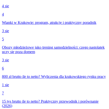
4 sie
4
Wianki w Krakowie: program, atrakcje i praktyczny poradnik
3 sie
5
Obozy młodzieżowe jako trening samodzielności: czego nastolatek
uczy się poza domem
3 sie
6
800 zł brutto ile to netto? Wyliczenia dla krakowskiego rynku pracy
1 sie
7
15 tys brutto ile to netto? Praktyczny przewodnik i porównanie
(2026)