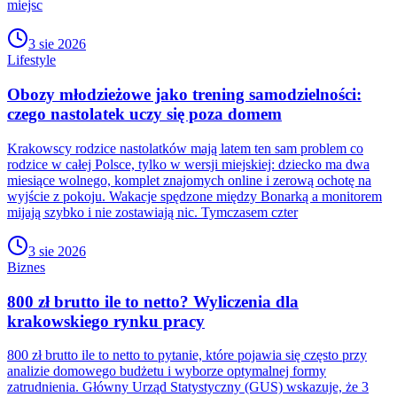
miejsc
3 sie 2026
Lifestyle
Obozy młodzieżowe jako trening samodzielności:
czego nastolatek uczy się poza domem
Krakowscy rodzice nastolatków mają latem ten sam problem co
rodzice w całej Polsce, tylko w wersji miejskiej: dziecko ma dwa
miesiące wolnego, komplet znajomych online i zerową ochotę na
wyjście z pokoju. Wakacje spędzone między Bonarką a monitorem
mijają szybko i nie zostawiają nic. Tymczasem czter
3 sie 2026
Biznes
800 zł brutto ile to netto? Wyliczenia dla
krakowskiego rynku pracy
800 zł brutto ile to netto to pytanie, które pojawia się często przy
analizie domowego budżetu i wyborze optymalnej formy
zatrudnienia. Główny Urząd Statystyczny (GUS) wskazuje, że 3