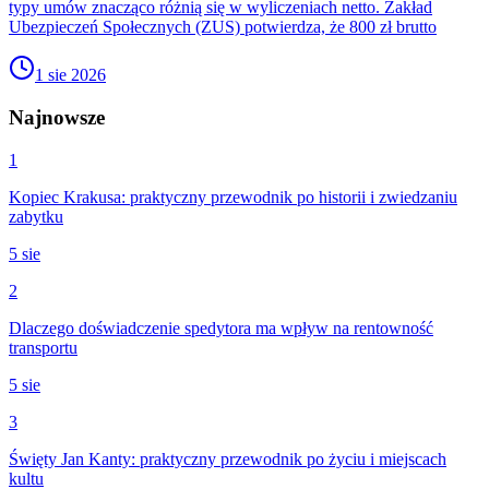
typy umów znacząco różnią się w wyliczeniach netto. Zakład
Ubezpieczeń Społecznych (ZUS) potwierdza, że 800 zł brutto
1 sie 2026
Najnowsze
1
Kopiec Krakusa: praktyczny przewodnik po historii i zwiedzaniu
zabytku
5 sie
2
Dlaczego doświadczenie spedytora ma wpływ na rentowność
transportu
5 sie
3
Święty Jan Kanty: praktyczny przewodnik po życiu i miejscach
kultu