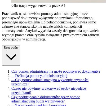
Ilustracja wygenerowana przez AI
Pracownik na stanowisku pomocy administracyjnej może
podpisywać dokumenty wyłącznie po uzyskaniu formalnego,
pisemnego upoważnienia lub pełnomocnictwa, ponieważ samo
zajmowane stanowisko nie nadaje takich kompetencji
automatycznie. Artykuł wyjaśnia zasady delegowania uprawnień,
wymogi prawne oraz ryzyka związane z przekroczeniem zakresu
obowiązków w administracji.
Spis treści
Czy pomoc administracyjna może podpisywać dokumenty?
—
Definicja pomocy administracyjnej
—
Czy pomoc administracyjna wykonuje czynności
urzędnicze?
Czego nie powinny wykonywać osoby niebędące
urzędnikami?
Czy podpisywanie dokumentów przez pomoc
administracyjną budzi wątpliwości?
—
Zarządzanie ryzykiem i procedura