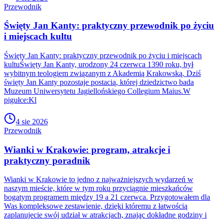
Przewodnik
Święty Jan Kanty: praktyczny przewodnik po życiu
i miejscach kultu
Święty Jan Kanty: praktyczny przewodnik po życiu i miejscach
kultuŚwięty Jan Kanty, urodzony 24 czerwca 1390 roku, był
wybitnym teologiem związanym z Akademią Krakowską. Dziś
święty Jan Kanty pozostaje postacią, której dziedzictwo bada
Muzeum Uniwersytetu Jagiellońskiego Collegium Maius.W
pigułce:Kl
4 sie 2026
Przewodnik
Wianki w Krakowie: program, atrakcje i
praktyczny poradnik
Wianki w Krakowie to jedno z najważniejszych wydarzeń w
naszym mieście, które w tym roku przyciągnie mieszkańców
bogatym programem między 19 a 21 czerwca. Przygotowałem dla
Was kompleksowe zestawienie, dzięki któremu z łatwością
zaplanujecie swój udział w atrakcjach, znając dokładne godziny i