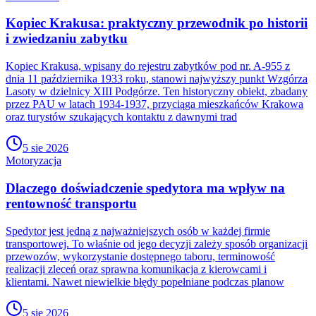
Kopiec Krakusa: praktyczny przewodnik po historii
i zwiedzaniu zabytku
Kopiec Krakusa, wpisany do rejestru zabytków pod nr. A-955 z
dnia 11 października 1933 roku, stanowi najwyższy punkt Wzgórza
Lasoty w dzielnicy XIII Podgórze. Ten historyczny obiekt, zbadany
przez PAU w latach 1934-1937, przyciąga mieszkańców Krakowa
oraz turystów szukających kontaktu z dawnymi trad
5 sie 2026
Motoryzacja
Dlaczego doświadczenie spedytora ma wpływ na
rentowność transportu
Spedytor jest jedną z najważniejszych osób w każdej firmie
transportowej. To właśnie od jego decyzji zależy sposób organizacji
przewozów, wykorzystanie dostępnego taboru, terminowość
realizacji zleceń oraz sprawna komunikacja z kierowcami i
klientami. Nawet niewielkie błędy popełniane podczas planow
5 sie 2026