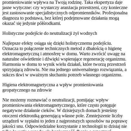
promieniowanie wpływa na Twoją rodzinę. Taka ekspertyza daje
jasne wytyczne: czy wystarczy aranżacja przestrzeni, czy konieczne
jest zastosowanie specjalistycznych odpromienników. Profesjonalna
diagnoza to podstawa, bez której podejmowane działania mogą
okazać się jedynie półśrodkami.
Holistyczne podejście do neutralizacji żył wodnych
Najlepsze efekty osiąga się dzięki holistycznemu podejściu.
Oznacza to połączenie technicznych metod z dbałością o higienę
elektromagnetyczną i atmosferę w domu. Warto zwrócić uwagę na
naturalne oświetlenie i dźwięki wspierające regenerację organizmu.
Harmonia w domu to wynik wielu działań, które tworzą przestrzeń
sprzyjającą zdrowiu. Nie ma jednego uniwersalnego rozwiązania, a
sukces tkwi w uważnym słuchaniu potrzeb własnego organizmu.
Higiena elektromagnetyczna a wpływ promieniowania
geopatycznego na zdrowie
Nie możemy rozmawiać o neutralizacji, pomijając wpływ
promieniowania elektromagnetycznego, które często potęguje
negatywne działanie cieków. W dzisiejszych domach jesteśmy
otoczeni elektroniką generującą własne pole. Zmniejszenie liczby
urządzeń w sypialni to jeden z najprostszych sposobów na poprawę
jakości snu. Odpowiedzialne korzystanie z technologii to dzisiaj nie