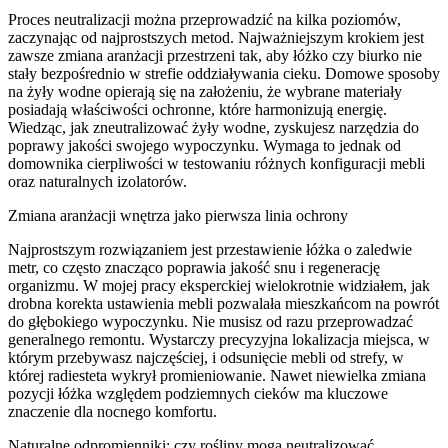
Proces neutralizacji można przeprowadzić na kilka poziomów,
zaczynając od najprostszych metod. Najważniejszym krokiem jest
zawsze zmiana aranżacji przestrzeni tak, aby łóżko czy biurko nie
stały bezpośrednio w strefie oddziaływania cieku. Domowe sposoby
na żyły wodne opierają się na założeniu, że wybrane materiały
posiadają właściwości ochronne, które harmonizują energię.
Wiedząc, jak zneutralizować żyły wodne, zyskujesz narzędzia do
poprawy jakości swojego wypoczynku. Wymaga to jednak od
domownika cierpliwości w testowaniu różnych konfiguracji mebli
oraz naturalnych izolatorów.
Zmiana aranżacji wnętrza jako pierwsza linia ochrony
Najprostszym rozwiązaniem jest przestawienie łóżka o zaledwie
metr, co często znacząco poprawia jakość snu i regenerację
organizmu. W mojej pracy eksperckiej wielokrotnie widziałem, jak
drobna korekta ustawienia mebli pozwalała mieszkańcom na powrót
do głębokiego wypoczynku. Nie musisz od razu przeprowadzać
generalnego remontu. Wystarczy precyzyjna lokalizacja miejsca, w
którym przebywasz najczęściej, i odsunięcie mebli od strefy, w
której radiesteta wykrył promieniowanie. Nawet niewielka zmiana
pozycji łóżka względem podziemnych cieków ma kluczowe
znaczenie dla nocnego komfortu.
Naturalne odpromienniki: czy rośliny mogą neutralizować