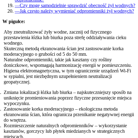
—
Czy mogę samodzielnie sprawdzić obecność żył wodnych?
—
Jak często należy wymieniać odpromienniki żył wodnych?
W pigułce:
Aby zneutralizować żyły wodne, zacznij od fizycznego
przestawienia łóżka lub biurka poza strefę oddziaływania cieku
wodnego.
Skuteczną metodą ekranowania ścian jest zastosowanie korka
moderacyjnego o grubości od 5 do 50 mm.
Naturalne odpromienniki, takie jak kasztany czy rośliny
doniczkowe, wspomagają harmonizację energii w pomieszczeniu.
Higiena elektromagnetyczna, w tym ograniczenie urządzeń Wi-Fi
w sypialni, jest niezbędnym uzupełnieniem neutralizacji
geopatycznej.
Zmiana lokalizacji łóżka lub biurka – najskuteczniejszy sposób na
uniknięcie promieniowania poprzez fizyczne przesunięcie miejsca
wypoczynku.
Zastosowanie korka moderacyjnego – ekologiczna metoda
ekranowania ścian, która ogranicza przenikanie negatywnej energii
do wnętrza.
Rozmieszczenie naturalnych odpromienników – wykorzystanie
kasztanów, gorczycy lub płytek miedzianych w strategicznych
miejscach.