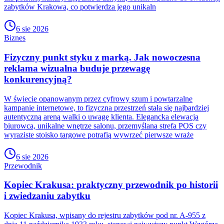
zabytków Krakowa, co potwierdza jego unikaln
6 sie 2026
Biznes
Fizyczny punkt styku z marką. Jak nowoczesna
reklama wizualna buduje przewagę
konkurencyjną?
W świecie opanowanym przez cyfrowy szum i powtarzalne
kampanie internetowe, to fizyczna przestrzeń stała się najbardziej
autentyczną areną walki o uwagę klienta. Elegancka elewacja
biurowca, unikalne wnętrze salonu, przemyślana strefa POS czy
wyraziste stoisko targowe potrafią wywrzeć pierwsze wraże
6 sie 2026
Przewodnik
Kopiec Krakusa: praktyczny przewodnik po historii
i zwiedzaniu zabytku
Kopiec Krakusa, wpisany do rejestru zabytków pod nr. A-955 z