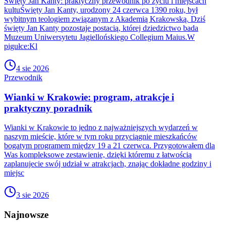
Święty Jan Kanty: praktyczny przewodnik po życiu i miejscach
kultuŚwięty Jan Kanty, urodzony 24 czerwca 1390 roku, był
wybitnym teologiem związanym z Akademią Krakowską. Dziś
święty Jan Kanty pozostaje postacią, której dziedzictwo bada
Muzeum Uniwersytetu Jagiellońskiego Collegium Maius.W
pigułce:Kl
4 sie 2026
Przewodnik
Wianki w Krakowie: program, atrakcje i
praktyczny poradnik
Wianki w Krakowie to jedno z najważniejszych wydarzeń w
naszym mieście, które w tym roku przyciągnie mieszkańców
bogatym programem między 19 a 21 czerwca. Przygotowałem dla
Was kompleksowe zestawienie, dzięki któremu z łatwością
zaplanujecie swój udział w atrakcjach, znając dokładne godziny i
miejsc
3 sie 2026
Najnowsze