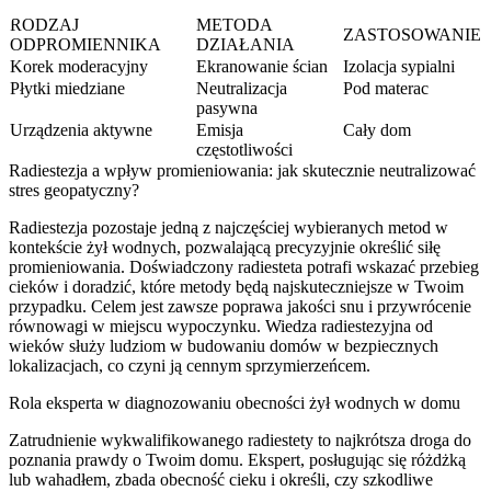
RODZAJ
METODA
ZASTOSOWANIE
ODPROMIENNIKA
DZIAŁANIA
Korek moderacyjny
Ekranowanie ścian
Izolacja sypialni
Płytki miedziane
Neutralizacja
Pod materac
pasywna
Urządzenia aktywne
Emisja
Cały dom
częstotliwości
Radiestezja a wpływ promieniowania: jak skutecznie neutralizować
stres geopatyczny?
Radiestezja pozostaje jedną z najczęściej wybieranych metod w
kontekście żył wodnych, pozwalającą precyzyjnie określić siłę
promieniowania. Doświadczony radiesteta potrafi wskazać przebieg
cieków i doradzić, które metody będą najskuteczniejsze w Twoim
przypadku. Celem jest zawsze poprawa jakości snu i przywrócenie
równowagi w miejscu wypoczynku. Wiedza radiestezyjna od
wieków służy ludziom w budowaniu domów w bezpiecznych
lokalizacjach, co czyni ją cennym sprzymierzeńcem.
Rola eksperta w diagnozowaniu obecności żył wodnych w domu
Zatrudnienie wykwalifikowanego radiestety to najkrótsza droga do
poznania prawdy o Twoim domu. Ekspert, posługując się różdżką
lub wahadłem, zbada obecność cieku i określi, czy szkodliwe