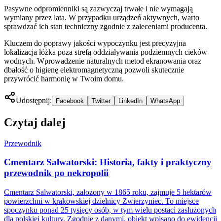
Pasywne odpromienniki są zazwyczaj trwałe i nie wymagają
wymiany przez lata. W przypadku urządzeń aktywnych, warto
sprawdzać ich stan techniczny zgodnie z zaleceniami producenta.
Kluczem do poprawy jakości wypoczynku jest precyzyjna
lokalizacja łóżka poza strefą oddziaływania podziemnych cieków
wodnych. Wprowadzenie naturalnych metod ekranowania oraz
dbałość o higienę elektromagnetyczną pozwoli skutecznie
przywrócić harmonię w Twoim domu.
Udostępnij:
Facebook
Twitter
LinkedIn
WhatsApp
Czytaj dalej
Przewodnik
Cmentarz Salwatorski: Historia, fakty i praktyczny
przewodnik po nekropolii
Cmentarz Salwatorski, założony w 1865 roku, zajmuje 5 hektarów
powierzchni w krakowskiej dzielnicy Zwierzyniec. To miejsce
spoczynku ponad 25 tysięcy osób, w tym wielu postaci zasłużonych
dla polskiej kultury. Zgodnie z danymi, obiekt wpisano do ewidencji