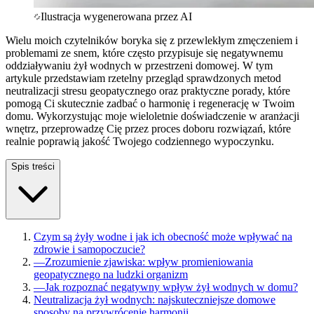
Ilustracja wygenerowana przez AI
Wielu moich czytelników boryka się z przewlekłym zmęczeniem i
problemami ze snem, które często przypisuje się negatywnemu
oddziaływaniu żył wodnych w przestrzeni domowej. W tym
artykule przedstawiam rzetelny przegląd sprawdzonych metod
neutralizacji stresu geopatycznego oraz praktyczne porady, które
pomogą Ci skutecznie zadbać o harmonię i regenerację w Twoim
domu. Wykorzystując moje wieloletnie doświadczenie w aranżacji
wnętrz, przeprowadzę Cię przez proces doboru rozwiązań, które
realnie poprawią jakość Twojego codziennego wypoczynku.
Spis treści
Czym są żyły wodne i jak ich obecność może wpływać na
zdrowie i samopoczucie?
—
Zrozumienie zjawiska: wpływ promieniowania
geopatycznego na ludzki organizm
—
Jak rozpoznać negatywny wpływ żył wodnych w domu?
Neutralizacja żył wodnych: najskuteczniejsze domowe
sposoby na przywrócenie harmonii