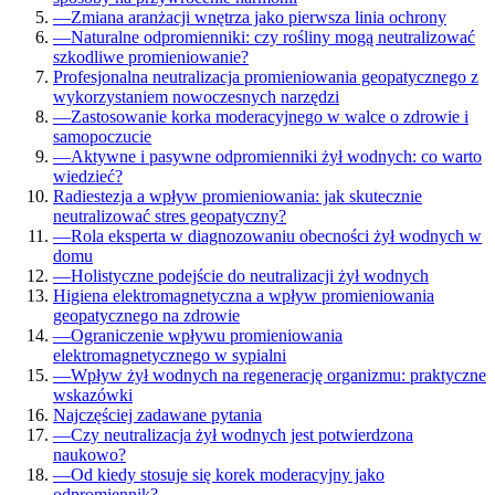
—
Zmiana aranżacji wnętrza jako pierwsza linia ochrony
—
Naturalne odpromienniki: czy rośliny mogą neutralizować
szkodliwe promieniowanie?
Profesjonalna neutralizacja promieniowania geopatycznego z
wykorzystaniem nowoczesnych narzędzi
—
Zastosowanie korka moderacyjnego w walce o zdrowie i
samopoczucie
—
Aktywne i pasywne odpromienniki żył wodnych: co warto
wiedzieć?
Radiestezja a wpływ promieniowania: jak skutecznie
neutralizować stres geopatyczny?
—
Rola eksperta w diagnozowaniu obecności żył wodnych w
domu
—
Holistyczne podejście do neutralizacji żył wodnych
Higiena elektromagnetyczna a wpływ promieniowania
geopatycznego na zdrowie
—
Ograniczenie wpływu promieniowania
elektromagnetycznego w sypialni
—
Wpływ żył wodnych na regenerację organizmu: praktyczne
wskazówki
Najczęściej zadawane pytania
—
Czy neutralizacja żył wodnych jest potwierdzona
naukowo?
—
Od kiedy stosuje się korek moderacyjny jako
odpromiennik?