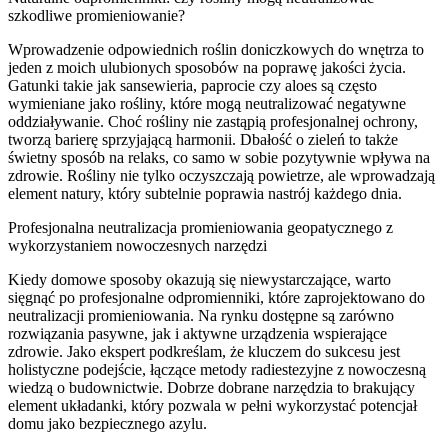
szkodliwe promieniowanie?
Wprowadzenie odpowiednich roślin doniczkowych do wnętrza to
jeden z moich ulubionych sposobów na poprawę jakości życia.
Gatunki takie jak sansewieria, paprocie czy aloes są często
wymieniane jako rośliny, które mogą neutralizować negatywne
oddziaływanie. Choć rośliny nie zastąpią profesjonalnej ochrony,
tworzą barierę sprzyjającą harmonii. Dbałość o zieleń to także
świetny sposób na relaks, co samo w sobie pozytywnie wpływa na
zdrowie. Rośliny nie tylko oczyszczają powietrze, ale wprowadzają
element natury, który subtelnie poprawia nastrój każdego dnia.
Profesjonalna neutralizacja promieniowania geopatycznego z
wykorzystaniem nowoczesnych narzędzi
Kiedy domowe sposoby okazują się niewystarczające, warto
sięgnąć po profesjonalne odpromienniki, które zaprojektowano do
neutralizacji promieniowania. Na rynku dostępne są zarówno
rozwiązania pasywne, jak i aktywne urządzenia wspierające
zdrowie. Jako ekspert podkreślam, że kluczem do sukcesu jest
holistyczne podejście, łączące metody radiestezyjne z nowoczesną
wiedzą o budownictwie. Dobrze dobrane narzędzia to brakujący
element układanki, który pozwala w pełni wykorzystać potencjał
domu jako bezpiecznego azylu.