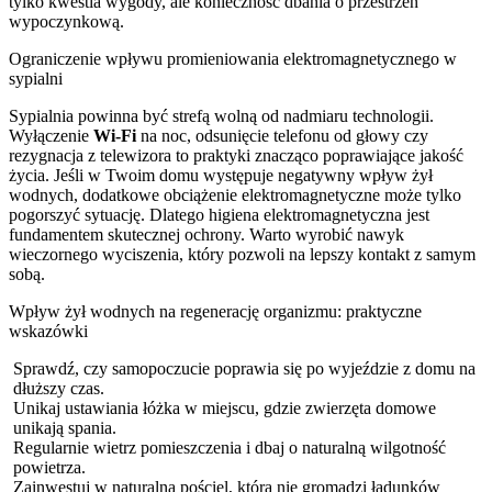
tylko kwestia wygody, ale konieczność dbania o przestrzeń
wypoczynkową.
Ograniczenie wpływu promieniowania elektromagnetycznego w
sypialni
Sypialnia powinna być strefą wolną od nadmiaru technologii.
Wyłączenie
Wi-Fi
na noc, odsunięcie telefonu od głowy czy
rezygnacja z telewizora to praktyki znacząco poprawiające jakość
życia. Jeśli w Twoim domu występuje negatywny wpływ żył
wodnych, dodatkowe obciążenie elektromagnetyczne może tylko
pogorszyć sytuację. Dlatego higiena elektromagnetyczna jest
fundamentem skutecznej ochrony. Warto wyrobić nawyk
wieczornego wyciszenia, który pozwoli na lepszy kontakt z samym
sobą.
Wpływ żył wodnych na regenerację organizmu: praktyczne
wskazówki
Sprawdź, czy samopoczucie poprawia się po wyjeździe z domu na
dłuższy czas.
Unikaj ustawiania łóżka w miejscu, gdzie zwierzęta domowe
unikają spania.
Regularnie wietrz pomieszczenia i dbaj o naturalną wilgotność
powietrza.
Zainwestuj w naturalną pościel, która nie gromadzi ładunków