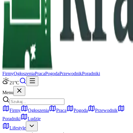
Firmy
Ogłoszenia
Praca
Pogoda
Przewodnik
Poradniki
21
°C
Menu
Firmy
Ogłoszenia
Praca
Pogoda
Przewodnik
Poradniki
Ludzie
Lifestyle