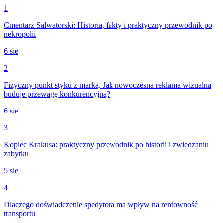
1
Cmentarz Salwatorski: Historia, fakty i praktyczny przewodnik po
nekropolii
6 sie
2
Fizyczny punkt styku z marką. Jak nowoczesna reklama wizualna
buduje przewagę konkurencyjną?
6 sie
3
Kopiec Krakusa: praktyczny przewodnik po historii i zwiedzaniu
zabytku
5 sie
4
Dlaczego doświadczenie spedytora ma wpływ na rentowność
transportu