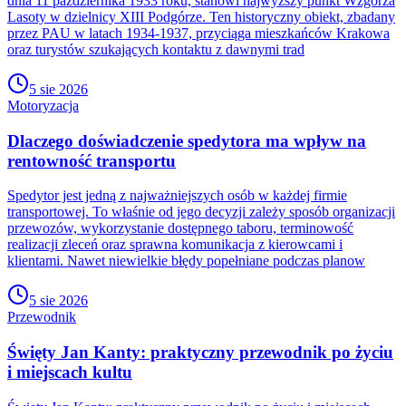
dnia 11 października 1933 roku, stanowi najwyższy punkt Wzgórza
Lasoty w dzielnicy XIII Podgórze. Ten historyczny obiekt, zbadany
przez PAU w latach 1934-1937, przyciąga mieszkańców Krakowa
oraz turystów szukających kontaktu z dawnymi trad
5 sie 2026
Motoryzacja
Dlaczego doświadczenie spedytora ma wpływ na
rentowność transportu
Spedytor jest jedną z najważniejszych osób w każdej firmie
transportowej. To właśnie od jego decyzji zależy sposób organizacji
przewozów, wykorzystanie dostępnego taboru, terminowość
realizacji zleceń oraz sprawna komunikacja z kierowcami i
klientami. Nawet niewielkie błędy popełniane podczas planow
5 sie 2026
Przewodnik
Święty Jan Kanty: praktyczny przewodnik po życiu
i miejscach kultu