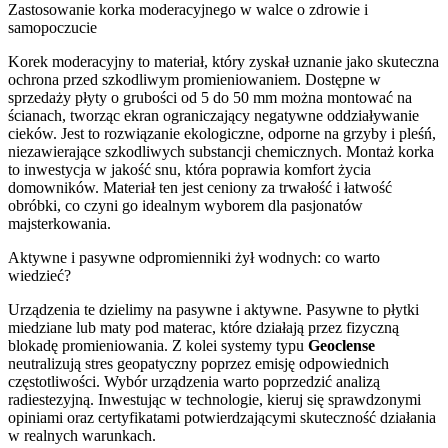
Zastosowanie korka moderacyjnego w walce o zdrowie i
samopoczucie
Korek moderacyjny to materiał, który zyskał uznanie jako skuteczna
ochrona przed szkodliwym promieniowaniem. Dostępne w
sprzedaży płyty o grubości od 5 do 50 mm można montować na
ścianach, tworząc ekran ograniczający negatywne oddziaływanie
cieków. Jest to rozwiązanie ekologiczne, odporne na grzyby i pleśń,
niezawierające szkodliwych substancji chemicznych. Montaż korka
to inwestycja w jakość snu, która poprawia komfort życia
domowników. Materiał ten jest ceniony za trwałość i łatwość
obróbki, co czyni go idealnym wyborem dla pasjonatów
majsterkowania.
Aktywne i pasywne odpromienniki żył wodnych: co warto
wiedzieć?
Urządzenia te dzielimy na pasywne i aktywne. Pasywne to płytki
miedziane lub maty pod materac, które działają przez fizyczną
blokadę promieniowania. Z kolei systemy typu
Geoclense
neutralizują stres geopatyczny poprzez emisję odpowiednich
częstotliwości. Wybór urządzenia warto poprzedzić analizą
radiestezyjną. Inwestując w technologie, kieruj się sprawdzonymi
opiniami oraz certyfikatami potwierdzającymi skuteczność działania
w realnych warunkach.