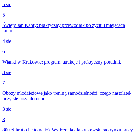
5 sie
5
Święty Jan Kanty: praktyczny przewodnik po życiu i miejscach
kultu
4 sie
6
Wianki w Krakowie: program, atrakcje i praktyczny poradnik
3 sie
7
Obozy młodzieżowe jako trening samodzielności: czego nastolatek
uczy się poza domem
3 sie
8
800 zł brutto ile to netto? Wyliczenia dla krakowskiego rynku pracy