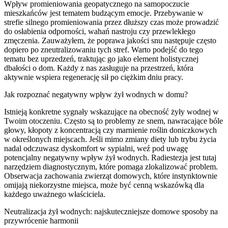
Wpływ promieniowania geopatycznego na samopoczucie
mieszkańców jest tematem budzącym emocje. Przebywanie w
strefie silnego promieniowania przez dłuższy czas może prowadzić
do osłabienia odporności, wahań nastroju czy przewlekłego
zmęczenia. Zauważyłem, że poprawa jakości snu następuje często
dopiero po zneutralizowaniu tych stref. Warto podejść do tego
tematu bez uprzedzeń, traktując go jako element holistycznej
dbałości o dom. Każdy z nas zasługuje na przestrzeń, która
aktywnie wspiera regenerację sił po ciężkim dniu pracy.
Jak rozpoznać negatywny wpływ żył wodnych w domu?
Istnieją konkretne sygnały wskazujące na obecność żyły wodnej w
Twoim otoczeniu. Często są to problemy ze snem, nawracające bóle
głowy, kłopoty z koncentracją czy marnienie roślin doniczkowych
w określonych miejscach. Jeśli mimo zmiany diety lub trybu życia
nadal odczuwasz dyskomfort w sypialni, weź pod uwagę
potencjalny negatywny wpływ żył wodnych. Radiestezja jest tutaj
narzędziem diagnostycznym, które pomaga zlokalizować problem.
Obserwacja zachowania zwierząt domowych, które instynktownie
omijają niekorzystne miejsca, może być cenną wskazówką dla
każdego uważnego właściciela.
Neutralizacja żył wodnych: najskuteczniejsze domowe sposoby na
przywrócenie harmonii