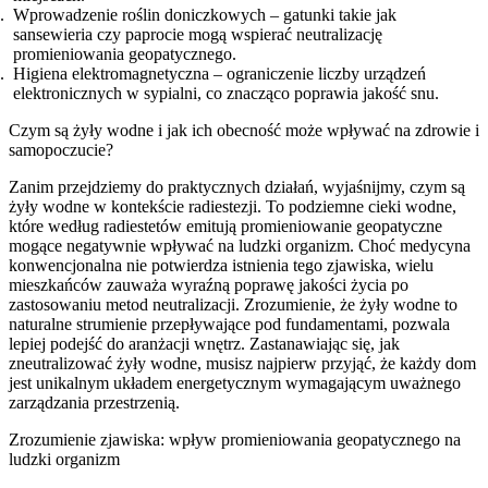
Wprowadzenie roślin doniczkowych – gatunki takie jak
sansewieria czy paprocie mogą wspierać neutralizację
promieniowania geopatycznego.
Higiena elektromagnetyczna – ograniczenie liczby urządzeń
elektronicznych w sypialni, co znacząco poprawia jakość snu.
Czym są żyły wodne i jak ich obecność może wpływać na zdrowie i
samopoczucie?
Zanim przejdziemy do praktycznych działań, wyjaśnijmy, czym są
żyły wodne w kontekście radiestezji. To podziemne cieki wodne,
które według radiestetów emitują promieniowanie geopatyczne
mogące negatywnie wpływać na ludzki organizm. Choć medycyna
konwencjonalna nie potwierdza istnienia tego zjawiska, wielu
mieszkańców zauważa wyraźną poprawę jakości życia po
zastosowaniu metod neutralizacji. Zrozumienie, że żyły wodne to
naturalne strumienie przepływające pod fundamentami, pozwala
lepiej podejść do aranżacji wnętrz. Zastanawiając się, jak
zneutralizować żyły wodne, musisz najpierw przyjąć, że każdy dom
jest unikalnym układem energetycznym wymagającym uważnego
zarządzania przestrzenią.
Zrozumienie zjawiska: wpływ promieniowania geopatycznego na
ludzki organizm