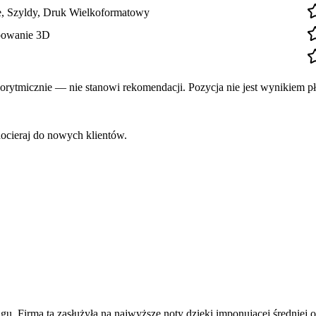
ne, Szyldy, Druk Wielkoformatowy
ypowanie 3D
rytmicznie — nie stanowi rekomendacji. Pozycja nie jest wynikiem pł
docieraj do nowych klientów.
 Firma ta zasłużyła na najwyższe noty dzięki imponującej średniej oc