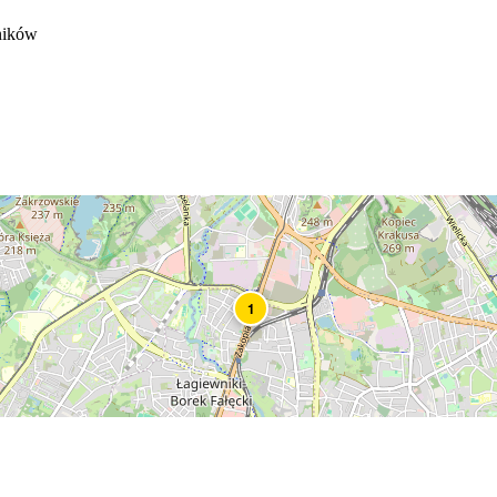
ników
1