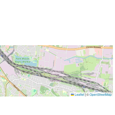
Leaflet
|
©
OpenStreetMap