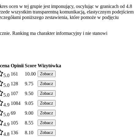
s ocen w tej grupie jest imponujący, oscylując w granicach od 4.8
zede wszystkim transparentną komunikacją, elastycznym podejściem
 szczegółami poniższego zestawienia, które pomoże w podjęciu
znie. Ranking ma charakter informacyjny i nie stanowi
cena
Opinii
Score
Wizytówka
161
10.00
Zobacz
5.0
128
9.75
Zobacz
5.0
107
9.50
Zobacz
5.0
1084
9.05
Zobacz
4.9
69
9.00
Zobacz
5.0
105
8.55
Zobacz
4.9
136
8.10
Zobacz
4.8