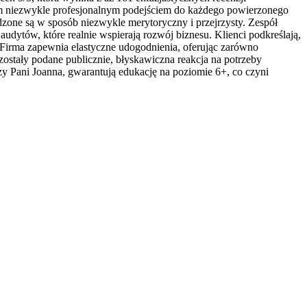
kim niezwykle profesjonalnym podejściem do każdego powierzonego
dzone są w sposób niezwykle merytoryczny i przejrzysty. Zespół
tów, które realnie wspierają rozwój biznesu. Klienci podkreślają,
. Firma zapewnia elastyczne udogodnienia, oferując zarówno
zostały podane publicznie, błyskawiczna reakcja na potrzeby
zy Pani Joanna, gwarantują edukację na poziomie 6+, co czyni