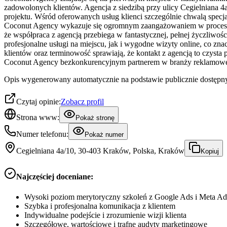
zadowolonych klientów. Agencja z siedzibą przy ulicy Cegielniana 
projektu. Wśród oferowanych usług klienci szczególnie chwalą specj
Coconut Agency wykazuje się ogromnym zaangażowaniem w proces two
że współpraca z agencją przebiega w fantastycznej, pełnej życzliwoś
profesjonalne usługi na miejscu, jak i wygodne wizyty online, co zn
klientów oraz terminowość sprawiają, że kontakt z agencją to czysta
Coconut Agency bezkonkurencyjnym partnerem w branży reklamowe
Opis wygenerowany automatycznie na podstawie publicznie dostępny
Czytaj opinie:
Zobacz profil
Strona www:
Pokaż stronę
Numer telefonu:
Pokaż numer
Cegielniana 4a/10, 30-403 Kraków, Polska, Kraków
Kopiuj
Najczęściej doceniane:
Wysoki poziom merytoryczny szkoleń z Google Ads i Meta Ad
Szybka i profesjonalna komunikacja z klientem
Indywidualne podejście i zrozumienie wizji klienta
Szczegółowe, wartościowe i trafne audyty marketingowe