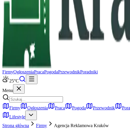
Firmy
Ogłoszenia
Praca
Pogoda
Przewodnik
Poradniki
25
°C
Menu
Firmy
Ogłoszenia
Praca
Pogoda
Przewodnik
Pora
Lifestyle
Strona główna
Firmy
Agencja Reklamowa
Kraków