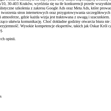
4a/10, 30-403 Kraków, wyróżnia się na tle konkurencji przede wszyst
alistyczne szkolenia z zakresu Google Ads oraz Meta Ads, które prowa
rzenia stron internetowych oraz przygotowywania szczegółowych audy
ci atmosferze, gdzie każda wizja jest traktowana z uwagą i szacunkiem
acząco ułatwia komunikację. Choć dokładne godziny otwarcia biura nie 
 przyjemność. Wysokie kompetencje ekspertów, takich jak Oskar Król c
j.
ch opinii.
s