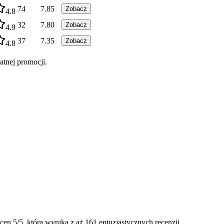
74
7.85
Zobacz
4.8
32
7.80
Zobacz
4.9
37
7.35
Zobacz
4.8
atnej promocji.
en 5/5, która wynika z aż 161 entuzjastycznych recenzji