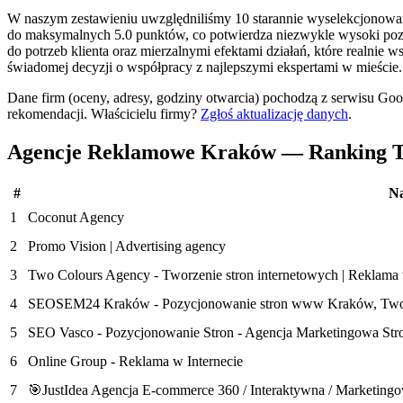
W naszym zestawieniu uwzględniliśmy 10 starannie wyselekcjonowanyc
do maksymalnych 5.0 punktów, co potwierdza niezwykle wysoki pozi
do potrzeb klienta oraz mierzalnymi efektami działań, które realnie
świadomej decyzji o współpracy z najlepszymi ekspertami w mieście.
Dane firm (oceny, adresy, godziny otwarcia) pochodzą z serwisu Go
rekomendacji.
Właścicielu firmy?
Zgłoś aktualizację danych
.
Agencje Reklamowe Kraków — Ranking T
#
N
1
Coconut Agency
2
Promo Vision | Advertising agency
3
Two Colours Agency - Tworzenie stron internetowych | Reklama
4
SEOSEM24 Kraków - Pozycjonowanie stron www Kraków, Twor
5
SEO Vasco - Pozycjonowanie Stron - Agencja Marketingowa Str
6
Online Group - Reklama w Internecie
7
🎯JustIdea Agencja E-commerce 360 / Interaktywna / Marketingo