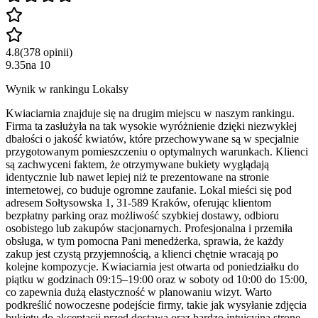
4.8
(
378
opinii
)
9.35
na
10
Wynik w rankingu Lokalsy
Kwiaciarnia znajduje się na drugim miejscu w naszym rankingu.
Firma ta zasłużyła na tak wysokie wyróżnienie dzięki niezwykłej
dbałości o jakość kwiatów, które przechowywane są w specjalnie
przygotowanym pomieszczeniu o optymalnych warunkach. Klienci
są zachwyceni faktem, że otrzymywane bukiety wyglądają
identycznie lub nawet lepiej niż te prezentowane na stronie
internetowej, co buduje ogromne zaufanie. Lokal mieści się pod
adresem Sołtysowska 1, 31-589 Kraków, oferując klientom
bezpłatny parking oraz możliwość szybkiej dostawy, odbioru
osobistego lub zakupów stacjonarnych. Profesjonalna i przemiła
obsługa, w tym pomocna Pani menedżerka, sprawia, że każdy
zakup jest czystą przyjemnością, a klienci chętnie wracają po
kolejne kompozycje. Kwiaciarnia jest otwarta od poniedziałku do
piątku w godzinach 09:15–19:00 oraz w soboty od 10:00 do 15:00,
co zapewnia dużą elastyczność w planowaniu wizyt. Warto
podkreślić nowoczesne podejście firmy, takie jak wysyłanie zdjęcia
bukietu do akceptacji przed dostawą oraz bardzo intuicyjną stronę