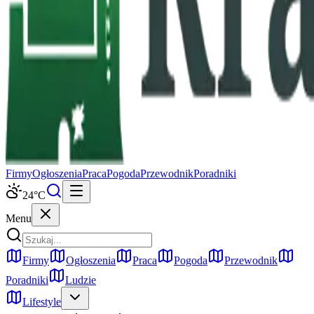
Firmy
Ogłoszenia
Praca
Pogoda
Przewodnik
Poradniki
24
°C
Menu
Firmy
Ogłoszenia
Praca
Pogoda
Przewodnik
Poradniki
Ludzie
Lifestyle