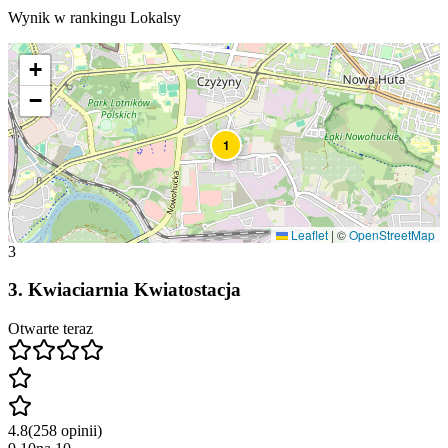
Wynik w rankingu Lokalsy
+
−
1
Leaflet
|
©
OpenStreetMap
3
3
.
Kwiaciarnia Kwiatostacja
Otwarte teraz
4.8
(
258
opinii
)