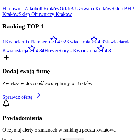
Hurtownia Alkoholi
Kraków
Odzież Używana
Kraków
Sklep BHP
Kraków
Sklep Obuwniczy
Kraków
Ranking TOP
4
1
Kwiaciarnia Flamberta
4.9
2
Kwiaciarnia
4.8
3
Kwiaciarnia
Kwiatostacja
4.8
4
FlowerStory - Kwiaciarnia
4.8
Dodaj swoją firmę
Zwiększ widoczność swojej firmy w
Kraków
Sprawdź ofertę
Powiadomienia
Otrzymuj alerty o zmianach w rankingu
poczta kwiatowa