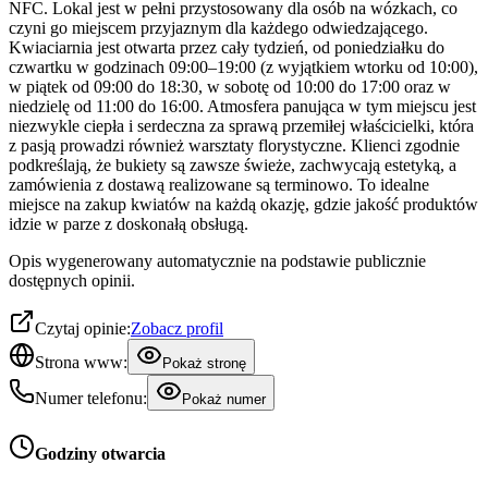
NFC. Lokal jest w pełni przystosowany dla osób na wózkach, co
czyni go miejscem przyjaznym dla każdego odwiedzającego.
Kwiaciarnia jest otwarta przez cały tydzień, od poniedziałku do
czwartku w godzinach 09:00–19:00 (z wyjątkiem wtorku od 10:00),
w piątek od 09:00 do 18:30, w sobotę od 10:00 do 17:00 oraz w
niedzielę od 11:00 do 16:00. Atmosfera panująca w tym miejscu jest
niezwykle ciepła i serdeczna za sprawą przemiłej właścicielki, która
z pasją prowadzi również warsztaty florystyczne. Klienci zgodnie
podkreślają, że bukiety są zawsze świeże, zachwycają estetyką, a
zamówienia z dostawą realizowane są terminowo. To idealne
miejsce na zakup kwiatów na każdą okazję, gdzie jakość produktów
idzie w parze z doskonałą obsługą.
Opis wygenerowany automatycznie na podstawie publicznie
dostępnych opinii.
Czytaj opinie:
Zobacz profil
Strona www:
Pokaż stronę
Numer telefonu:
Pokaż numer
Godziny otwarcia