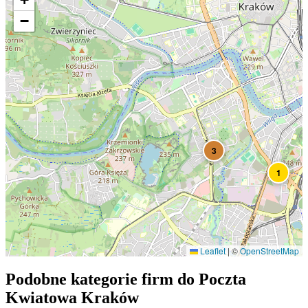
−
3
1
Leaflet
|
©
OpenStreetMap
Podobne kategorie firm do
Poczta
Kwiatowa
Kraków