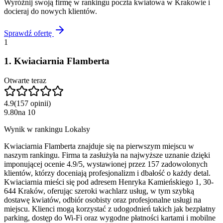
Wyróżnij swoją firmę w rankingu
poczta kwiatowa
w
Krakowie
i
docieraj do nowych klientów.
Sprawdź ofertę
1
1
.
Kwiaciarnia Flamberta
Otwarte teraz
4.9
(
157
opinii
)
9.80
na
10
Wynik w rankingu Lokalsy
Kwiaciarnia Flamberta znajduje się na pierwszym miejscu w
naszym rankingu. Firma ta zasłużyła na najwyższe uznanie dzięki
imponującej ocenie 4.9/5, wystawionej przez 157 zadowolonych
klientów, którzy doceniają profesjonalizm i dbałość o każdy detal.
Kwiaciarnia mieści się pod adresem Henryka Kamieńskiego 1, 30-
644 Kraków, oferując szeroki wachlarz usług, w tym szybką
dostawę kwiatów, odbiór osobisty oraz profesjonalne usługi na
miejscu. Klienci mogą korzystać z udogodnień takich jak bezpłatny
parking, dostęp do Wi-Fi oraz wygodne płatności kartami i mobilne