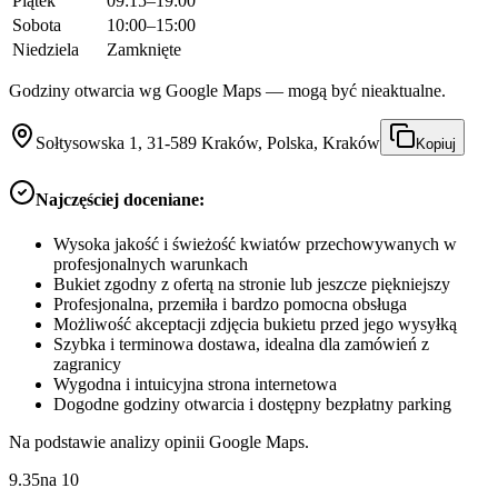
Piątek
09:15–19:00
Sobota
10:00–15:00
Niedziela
Zamknięte
Godziny otwarcia wg Google Maps — mogą być nieaktualne.
Sołtysowska 1, 31-589 Kraków, Polska, Kraków
Kopiuj
Najczęściej doceniane:
Wysoka jakość i świeżość kwiatów przechowywanych w
profesjonalnych warunkach
Bukiet zgodny z ofertą na stronie lub jeszcze piękniejszy
Profesjonalna, przemiła i bardzo pomocna obsługa
Możliwość akceptacji zdjęcia bukietu przed jego wysyłką
Szybka i terminowa dostawa, idealna dla zamówień z
zagranicy
Wygodna i intuicyjna strona internetowa
Dogodne godziny otwarcia i dostępny bezpłatny parking
Na podstawie analizy opinii Google Maps.
9.35
na
10