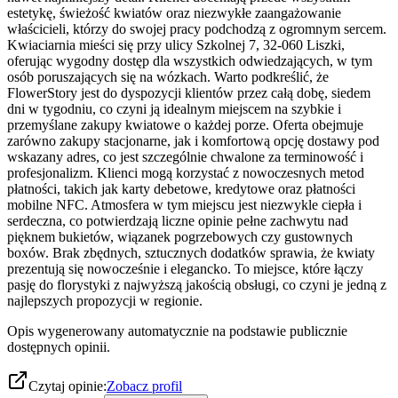
estetykę, świeżość kwiatów oraz niezwykłe zaangażowanie
właścicieli, którzy do swojej pracy podchodzą z ogromnym sercem.
Kwiaciarnia mieści się przy ulicy Szkolnej 7, 32-060 Liszki,
oferując wygodny dostęp dla wszystkich odwiedzających, w tym
osób poruszających się na wózkach. Warto podkreślić, że
FlowerStory jest do dyspozycji klientów przez całą dobę, siedem
dni w tygodniu, co czyni ją idealnym miejscem na szybkie i
przemyślane zakupy kwiatowe o każdej porze. Oferta obejmuje
zarówno zakupy stacjonarne, jak i komfortową opcję dostawy pod
wskazany adres, co jest szczególnie chwalone za terminowość i
profesjonalizm. Klienci mogą korzystać z nowoczesnych metod
płatności, takich jak karty debetowe, kredytowe oraz płatności
mobilne NFC. Atmosfera w tym miejscu jest niezwykle ciepła i
serdeczna, co potwierdzają liczne opinie pełne zachwytu nad
pięknem bukietów, wiązanek pogrzebowych czy gustownych
boxów. Brak zbędnych, sztucznych dodatków sprawia, że kwiaty
prezentują się nowocześnie i elegancko. To miejsce, które łączy
pasję do florystyki z najwyższą jakością obsługi, co czyni je jedną z
najlepszych propozycji w regionie.
Opis wygenerowany automatycznie na podstawie publicznie
dostępnych opinii.
Czytaj opinie:
Zobacz profil