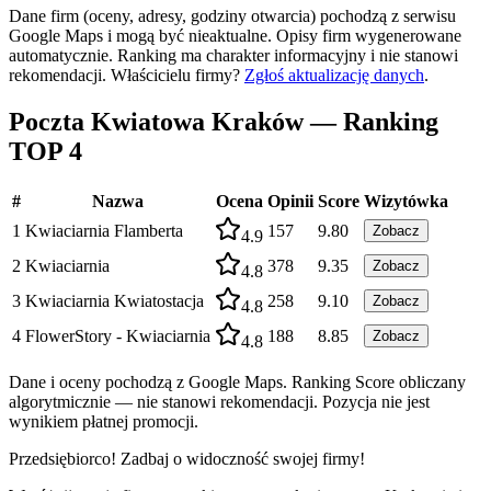
Dane firm (oceny, adresy, godziny otwarcia) pochodzą z serwisu
Google Maps i mogą być nieaktualne. Opisy firm wygenerowane
automatycznie. Ranking ma charakter informacyjny i nie stanowi
rekomendacji.
Właścicielu firmy?
Zgłoś aktualizację danych
.
Poczta Kwiatowa Kraków — Ranking
TOP 4
#
Nazwa
Ocena
Opinii
Score
Wizytówka
1
Kwiaciarnia Flamberta
157
9.80
Zobacz
4.9
2
Kwiaciarnia
378
9.35
Zobacz
4.8
3
Kwiaciarnia Kwiatostacja
258
9.10
Zobacz
4.8
4
FlowerStory - Kwiaciarnia
188
8.85
Zobacz
4.8
Dane i oceny pochodzą z Google Maps. Ranking Score obliczany
algorytmicznie — nie stanowi rekomendacji. Pozycja nie jest
wynikiem płatnej promocji.
Przedsiębiorco! Zadbaj o widoczność swojej firmy!