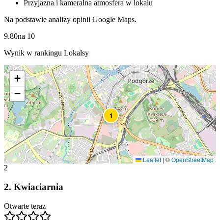
Przyjazna i kameralna atmosfera w lokalu
Na podstawie analizy opinii Google Maps.
9.80
na
10
Wynik w rankingu Lokalsy
+
−
1
Leaflet
|
©
OpenStreetMap
2
2
.
Kwiaciarnia
Otwarte teraz