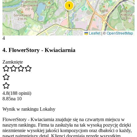
1
Leaflet
|
©
OpenStreetMap
4
4
.
FlowerStory - Kwiaciarnia
Zamknięte
4.8
(
188
opinii
)
8.85
na
10
Wynik w rankingu Lokalsy
FlowerStory - Kwiaciarnia znajduje się na czwartym miejscu w
naszym rankingu. Firma ta zasłużyła na tak wysoką pozycję dzięki
niezmiennie wysokiej jakości kompozycjom oraz dbałości o każdy,
nawet najmniejszy detal. Klienci doceniają przede wszystkim