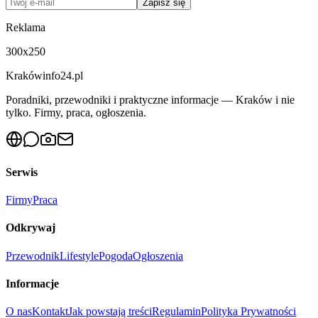
Zapisz się
Reklama
300x250
Krakówinfo24.pl
Poradniki, przewodniki i praktyczne informacje — Kraków i nie
tylko. Firmy, praca, ogłoszenia.
Serwis
Firmy
Praca
Odkrywaj
Przewodnik
Lifestyle
Pogoda
Ogłoszenia
Informacje
O nas
Kontakt
Jak powstają treści
Regulamin
Polityka Prywatności