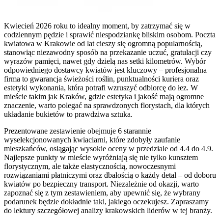
Kwiecień 2026 roku to idealny moment, by zatrzymać się w
codziennym pędzie i sprawić niespodziankę bliskim osobom. Poczta
kwiatowa w Krakowie od lat cieszy się ogromną popularnością,
stanowiąc niezawodny sposób na przekazanie uczuć, gratulacji czy
wyrazów pamięci, nawet gdy dzielą nas setki kilometrów. Wybór
odpowiedniego dostawcy kwiatów jest kluczowy – profesjonalna
firma to gwarancja świeżości roślin, punktualności kuriera oraz
estetyki wykonania, która potrafi wzruszyć odbiorcę do łez. W
mieście takim jak Kraków, gdzie estetyka i jakość mają ogromne
znaczenie, warto polegać na sprawdzonych florystach, dla których
układanie bukietów to prawdziwa sztuka.
Prezentowane zestawienie obejmuje 6 starannie
wyselekcjonowanych kwiaciarni, które zdobyły zaufanie
mieszkańców, osiągając wysokie oceny w przedziale od 4.4 do 4.9.
Najlepsze punkty w mieście wyróżniają się nie tylko kunsztem
florystycznym, ale także elastycznością, nowoczesnymi
rozwiązaniami płatniczymi oraz dbałością o każdy detal – od doboru
kwiatów po bezpieczny transport. Niezależnie od okazji, warto
zapoznać się z tym zestawieniem, aby upewnić się, że wybrany
podarunek będzie dokładnie taki, jakiego oczekujesz. Zapraszamy
do lektury szczegółowej analizy krakowskich liderów w tej branży.