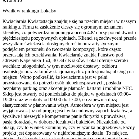
9.10
na
10
Wynik w rankingu Lokalsy
Kwiaciarnia Kwiatostacja znajduje się na trzecim miejscu w naszym
rankingu. Firma ta zasłużenie cieszy się ogromnym uznaniem
klientów, co potwierdza imponująca ocena 4.8/5 przy ponad dwustu
pięćdziesięciu pozytywnych opiniach. Klienci są zachwyceni przede
wszystkim świeżością dostępnych roślin oraz artystycznym
podejściem personelu do tworzenia kompozycji, które często
przerastają ich oczekiwania. Kwiaciarnię znajdą Państwo pod
adresem Kapelanka 15/J, 30-347 Kraków. Lokal oferuje szeroki
wachlarz udogodnień, w tym możliwość dostawy, odbioru
osobistego oraz zakupów stacjonarnych z profesjonalną obsługą na
miejscu. Warto podkreślić, że kwiaciarnia jest w pełni
przystosowana do potrzeb osób niepełnosprawnych, posiada
bezpłatny parking oraz akceptuje płatności kartami i mobilne NFC.
Sklep jest otwarty od poniedziałku do piątku w godzinach 09:00–
19:00 oraz w soboty od 09:00 do 17:00, co zapewnia dużą
elastyczność w planowaniu wizyt. Atmosfera w tym miejscu jest
wyjątkowa – już od progu gości wita cudowny zapach kwiatów, a
życzliwe i niezwykle kompetentne panie florystki z prawdziwą
pasją doradzają w doborze idealnych bukietów. Niezależnie od
okazji, czy to wianek komunijny, czy wiązanka pogrzebowa, każdy
projekt jest dopracowany w najdrobniejszym detalu. To miejsce,
gdzie jakość spotyka się z konkurencyjnymi cenami i wyjątkową