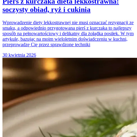
Pierś z kurczaka dieta lekkostrawna:
soczysty obiad, ryż i cukinia
Wprowadzenie diety lekkostrawnej nie musi oznaczać rezygnacji ze
smaku, a odpowiednio przygotowana pierś z kurczaka to najlepszy
sposób na pełnowartościowy i delikatny dla żołądka posiłek. W tym
artykule, bazując na moim wieloletnim doświadczeniu w kuchni,
przeprowadzę Cię przez sprawdzone techniki
30 kwietnia 2026