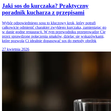
Jaki sos do kurczaka? Praktyczny
poradnik kucharza z przepisami
Wybór odpowiedniego sosu to kluczowy krok, który potrafi
całkowicie odmienić charakter zwykłego kurczaka, zamieniając go
w danie godne restauracji. W tym przewodniku przeprowadzę Cię
przez sprawdzone połączenia smaków, dzieląc się wskazówkami,
które pozwolą Ci idealnie dopasować sos do metody obróbk
27 kwietnia 2026