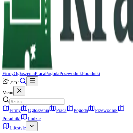
Firmy
Ogłoszenia
Praca
Pogoda
Przewodnik
Poradniki
21
°C
Menu
Firmy
Ogłoszenia
Praca
Pogoda
Przewodnik
Poradniki
Ludzie
Lifestyle