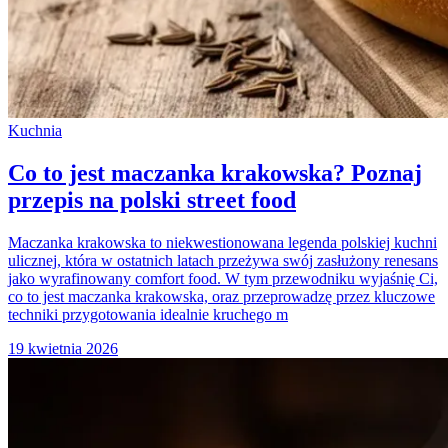
Kuchnia
Co to jest maczanka krakowska? Poznaj
przepis na polski street food
Maczanka krakowska to niekwestionowana legenda polskiej kuchni
ulicznej, która w ostatnich latach przeżywa swój zasłużony renesans
jako wyrafinowany comfort food. W tym przewodniku wyjaśnię Ci,
co to jest maczanka krakowska, oraz przeprowadzę przez kluczowe
techniki przygotowania idealnie kruchego m
19 kwietnia 2026