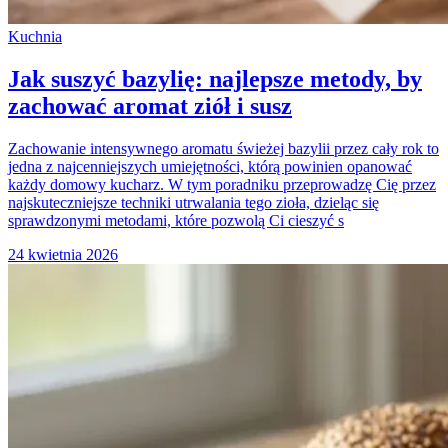
Kuchnia
Jak suszyć bazylię: najlepsze metody, by
zachować aromat ziół i susz
Zachowanie intensywnego aromatu świeżej bazylii przez cały rok to
jedna z najcenniejszych umiejętności, którą powinien opanować
każdy domowy kucharz. W tym poradniku przeprowadzę Cię przez
najskuteczniejsze techniki utrwalania tego zioła, dzieląc się
sprawdzonymi metodami, które pozwolą Ci cieszyć s
24 kwietnia 2026