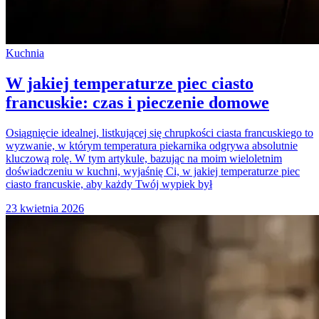
Kuchnia
W jakiej temperaturze piec ciasto
francuskie: czas i pieczenie domowe
Osiągnięcie idealnej, listkującej się chrupkości ciasta francuskiego to
wyzwanie, w którym temperatura piekarnika odgrywa absolutnie
kluczową rolę. W tym artykule, bazując na moim wieloletnim
doświadczeniu w kuchni, wyjaśnię Ci, w jakiej temperaturze piec
ciasto francuskie, aby każdy Twój wypiek był
23 kwietnia 2026