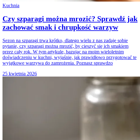
Kuchnia
Czy szparagi można mrozić? Sprawdź jak
zachować smak i chrupkość warzyw
Sezon na szparagi trwa krótko, dlatego wielu z nas zadaje sobie
pytanie, czy szparagi można mrozić, by cieszyć się ich smakiem
przez cały rok. W tym artykule, bazując na moim wieloletnim
doświadczeniu w kuchni, wyjaśnię, jak prawidłowo przygotować te
wyjątkowe warzywa do zamrożenia. Poznasz sprawdzo
25 kwietnia 2026