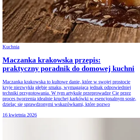
Kuchnia
Maczanka krakowska przepis:
praktyczny poradnik do domowej kuchni
Maczanka krakowska to kultowe danie, które w swojej prostocie
kryje niezwykłą głębię smaku, wymagającą jednak odpowiedniej
techniki przygotowania. W tym artykule przeprowadzę Cię przez
proces tworzenia idealnie kruchej karkówki w esencjonalnym sosie,
dzieląc się sprawdzonymi wskazówkami, które pozwo
16 kwietnia 2026