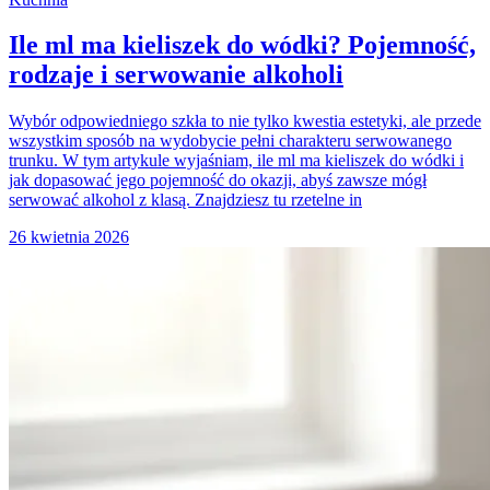
Ile ml ma kieliszek do wódki? Pojemność,
rodzaje i serwowanie alkoholi
Wybór odpowiedniego szkła to nie tylko kwestia estetyki, ale przede
wszystkim sposób na wydobycie pełni charakteru serwowanego
trunku. W tym artykule wyjaśniam, ile ml ma kieliszek do wódki i
jak dopasować jego pojemność do okazji, abyś zawsze mógł
serwować alkohol z klasą. Znajdziesz tu rzetelne in
26 kwietnia 2026