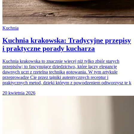
Kuchnia
Kuchnia krakowska: Tradycyjne przepisy
i praktyczne porady kucharza
Kuchnia krakowska to znacznie więcej niż tylko zbiór starych
przepisów; to fascynujące dziedzictwo, które łączy elegancję
dawnych uczt z rzetelną techniką gotowania. W tym artykule
przeprowadzę Cię przez tajniki autentycznych receptur i
praktycznych metod, dzięki którym z powodzeniem odtworzysz te k
20 kwietnia 2026