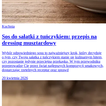
Kuchnia
Sos do sałatki z tuńczykiem: przepis na
dressing musztardowy
Wybór odpowiedniego sosu to najważniejszy krok, który decyduje
o tym, czy Twoja sałatka z tuńczykiem stanie się kulinarnym hitem,
czy pozostanie jedynie przeciętną przekąską. W tym przewodniku
przeprowadzę Cię przez świat najlepszych kompozycji smakowych,
dostarczając rzetelnych receptur oraz sprawd
20 kwietnia 2026