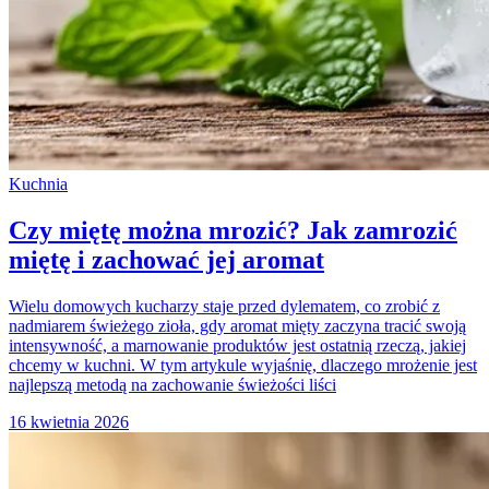
Kuchnia
Czy miętę można mrozić? Jak zamrozić
miętę i zachować jej aromat
Wielu domowych kucharzy staje przed dylematem, co zrobić z
nadmiarem świeżego zioła, gdy aromat mięty zaczyna tracić swoją
intensywność, a marnowanie produktów jest ostatnią rzeczą, jakiej
chcemy w kuchni. W tym artykule wyjaśnię, dlaczego mrożenie jest
najlepszą metodą na zachowanie świeżości liści
16 kwietnia 2026