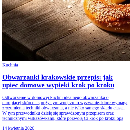
Kuchnia
Obwarzanki krakowskie przepis: jak
upiec domowe wypieki krok po kroku
Odtworzenie w domowej kuchni idealnego obwarzanka o
chrupiącej skórce i sprężystym wnętrzu to wyzwanie, które wymaga
zrozumienia techniki obwarzania, a nie tylko samego składu ciasta.
W tym przewodniku dzielę się sprawdzonym przepisem oraz
technicznymi wskazówkami, które pozwolą Ci krok po kroku opa
14 kwietnia 2026