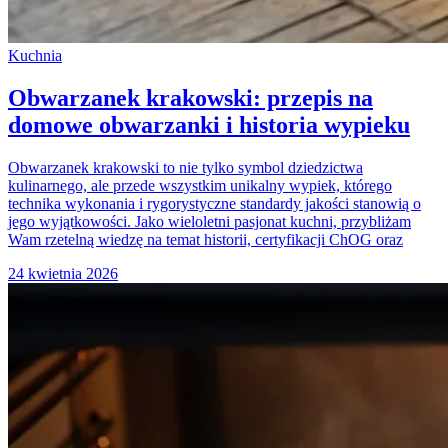
Kuchnia
Obwarzanek krakowski: przepis na
domowe obwarzanki i historia wypieku
Obwarzanek krakowski to nie tylko symbol dziedzictwa
kulinarnego, ale przede wszystkim unikalny wypiek, którego
technika wykonania i rygorystyczne standardy jakości stanowią o
jego wyjątkowości. Jako wieloletni pasjonat kuchni, przybliżam
Wam rzetelną wiedzę na temat historii, certyfikacji ChOG oraz
24 kwietnia 2026