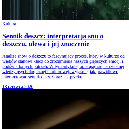
Kultura
Sennik deszcz: interpretacja snu o
deszczu, ulewa i jej znaczenie
Analiza snów o deszczu to fascynujący proces, który w kulturze od
wieków stanowi klucz do zrozumienia naszych głębszych emocji i
podświadomych potrzeb. W tym artykule, opierając się na rzetelnej
wiedzy psychologicznej i kulturowej, wyjaśnię, jak prawidłowo
interpretować sennik deszcz oraz jak przeku
18 czerwca 2026