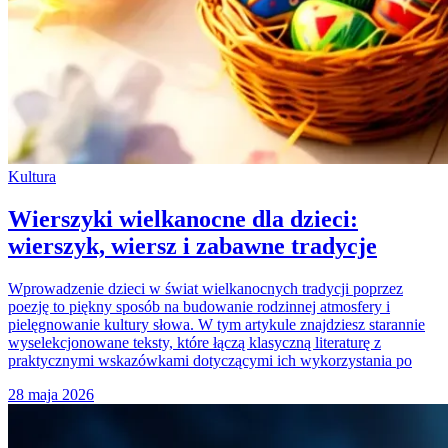
Kultura
Wierszyki wielkanocne dla dzieci:
wierszyk, wiersz i zabawne tradycje
Wprowadzenie dzieci w świat wielkanocnych tradycji poprzez
poezję to piękny sposób na budowanie rodzinnej atmosfery i
pielęgnowanie kultury słowa. W tym artykule znajdziesz starannie
wyselekcjonowane teksty, które łączą klasyczną literaturę z
praktycznymi wskazówkami dotyczącymi ich wykorzystania po
28 maja 2026