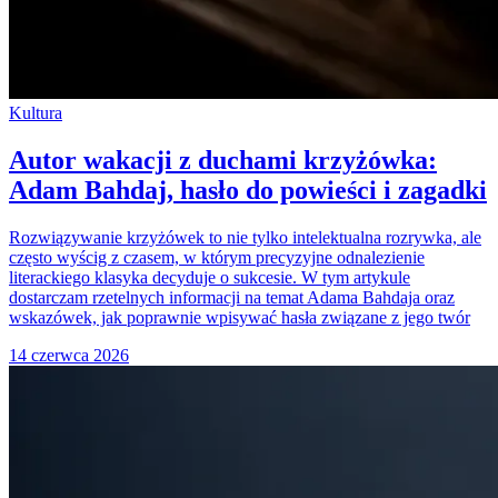
Kultura
Autor wakacji z duchami krzyżówka:
Adam Bahdaj, hasło do powieści i zagadki
Rozwiązywanie krzyżówek to nie tylko intelektualna rozrywka, ale
często wyścig z czasem, w którym precyzyjne odnalezienie
literackiego klasyka decyduje o sukcesie. W tym artykule
dostarczam rzetelnych informacji na temat Adama Bahdaja oraz
wskazówek, jak poprawnie wpisywać hasła związane z jego twór
14 czerwca 2026