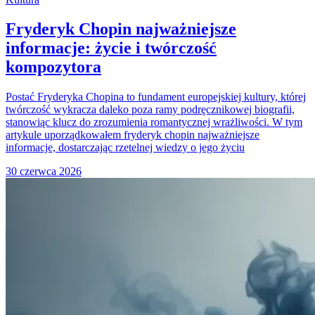
Fryderyk Chopin najważniejsze
informacje: życie i twórczość
kompozytora
Postać Fryderyka Chopina to fundament europejskiej kultury, której
twórczość wykracza daleko poza ramy podręcznikowej biografii,
stanowiąc klucz do zrozumienia romantycznej wrażliwości. W tym
artykule uporządkowałem fryderyk chopin najważniejsze
informacje, dostarczając rzetelnej wiedzy o jego życiu
30 czerwca 2026