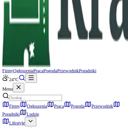
Firmy
Ogłoszenia
Praca
Pogoda
Przewodnik
Poradniki
24
°C
Menu
Firmy
Ogłoszenia
Praca
Pogoda
Przewodnik
Poradniki
Ludzie
Lifestyle