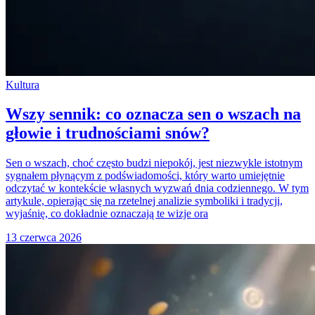
Kultura
Wszy sennik: co oznacza sen o wszach na
głowie i trudnościami snów?
Sen o wszach, choć często budzi niepokój, jest niezwykle istotnym
sygnałem płynącym z podświadomości, który warto umiejętnie
odczytać w kontekście własnych wyzwań dnia codziennego. W tym
artykule, opierając się na rzetelnej analizie symboliki i tradycji,
wyjaśnię, co dokładnie oznaczają te wizje ora
13 czerwca 2026