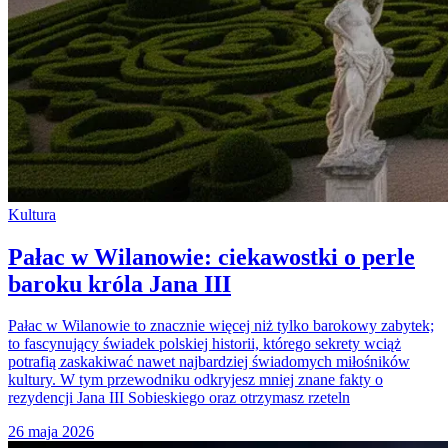
Kultura
Pałac w Wilanowie: ciekawostki o perle
baroku króla Jana III
Pałac w Wilanowie to znacznie więcej niż tylko barokowy zabytek;
to fascynujący świadek polskiej historii, którego sekrety wciąż
potrafią zaskakiwać nawet najbardziej świadomych miłośników
kultury. W tym przewodniku odkryjesz mniej znane fakty o
rezydencji Jana III Sobieskiego oraz otrzymasz rzeteln
26 maja 2026