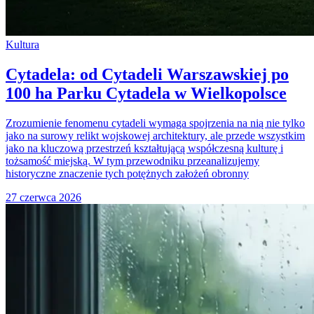
Kultura
Cytadela: od Cytadeli Warszawskiej po
100 ha Parku Cytadela w Wielkopolsce
Zrozumienie fenomenu cytadeli wymaga spojrzenia na nią nie tylko
jako na surowy relikt wojskowej architektury, ale przede wszystkim
jako na kluczową przestrzeń kształtującą współczesną kulturę i
tożsamość miejską. W tym przewodniku przeanalizujemy
historyczne znaczenie tych potężnych założeń obronny
27 czerwca 2026