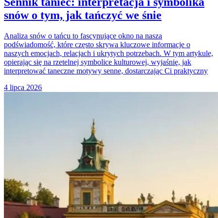
Sennik taniec: interpretacja i symbolika
snów o tym, jak tańczyć we śnie
Analiza snów o tańcu to fascynujące okno na naszą
podświadomość, które często skrywa kluczowe informacje o
naszych emocjach, relacjach i ukrytych potrzebach. W tym artykule,
opierając się na rzetelnej symbolice kulturowej, wyjaśnię, jak
interpretować taneczne motywy senne, dostarczając Ci praktyczny
4 lipca 2026