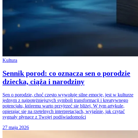
Kultura
Sennik porod: co oznacza sen o porodzie
dziecka, ciąża i narodziny
Sen o porodzie, choć często wywołuje silne emocje, jest w kulturze
jednym z najpotężniejszych symboli transformacji i kreatywnego
potencjału, któremu warto przyjrzeć się bliżej. W tym artykule,
opierając się na rzetelnych interpretacjach, wyjaśnię, jak czytać
sygnały płynące z Twojej podświadomości
27 maja 2026