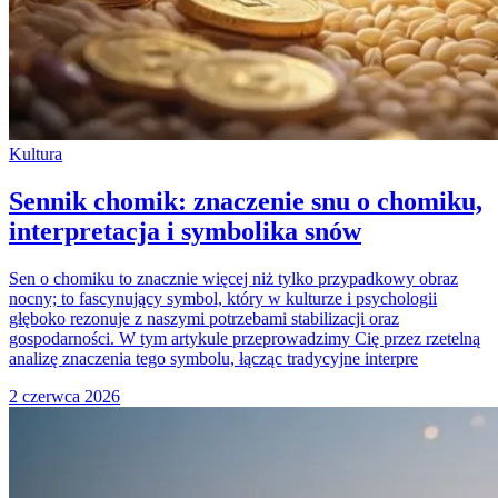
Kultura
Sennik chomik: znaczenie snu o chomiku,
interpretacja i symbolika snów
Sen o chomiku to znacznie więcej niż tylko przypadkowy obraz
nocny; to fascynujący symbol, który w kulturze i psychologii
głęboko rezonuje z naszymi potrzebami stabilizacji oraz
gospodarności. W tym artykule przeprowadzimy Cię przez rzetelną
analizę znaczenia tego symbolu, łącząc tradycyjne interpre
2 czerwca 2026