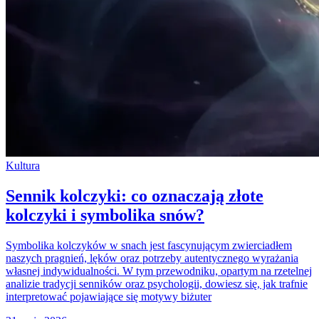
Kultura
Sennik kolczyki: co oznaczają złote
kolczyki i symbolika snów?
Symbolika kolczyków w snach jest fascynującym zwierciadłem
naszych pragnień, lęków oraz potrzeby autentycznego wyrażania
własnej indywidualności. W tym przewodniku, opartym na rzetelnej
analizie tradycji senników oraz psychologii, dowiesz się, jak trafnie
interpretować pojawiające się motywy biżuter