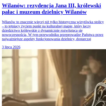
Wilanów: rezydencja Jana III, królewski
pałac i muzeum dzielnicy Wilanów
Wilanów to znacznie więcej niż tylko historyczna wizytówka stolicy
– to tętniący życiem punkt na kulturalnej mapie, który łączy
dziedzictwo królewskie z dynamicznie rozwijającą się
nowoczesnością. W tym przewodniku przeprowadzę Państwa przez
najważniejsze aspekty funkcjonowania dzielnicy, dostarczaj
3 lipca 2026