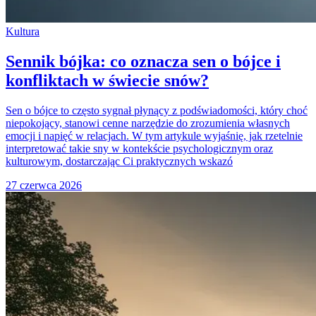
Kultura
Sennik bójka: co oznacza sen o bójce i
konfliktach w świecie snów?
Sen o bójce to często sygnał płynący z podświadomości, który choć
niepokojący, stanowi cenne narzędzie do zrozumienia własnych
emocji i napięć w relacjach. W tym artykule wyjaśnię, jak rzetelnie
interpretować takie sny w kontekście psychologicznym oraz
kulturowym, dostarczając Ci praktycznych wskazó
27 czerwca 2026