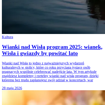
Kultura
Wianki nad Wisłą program 2025: wianek,
Wisła i gwiazdy by powitać lato
Wianki nad Wisłą to jedno z najważniejszych wydarzeń
kulturalnych w stolicy, które co roku przyciąga tysiące osób
pragnących wspólnie celebrować nadejście lata. W tym artykule
znajdziesz kompletny i rzetelny wianki nad wisłą program, dzięki
któremu bez trudu zaplanujesz swój udział w koncertach, war
28 maja 2026