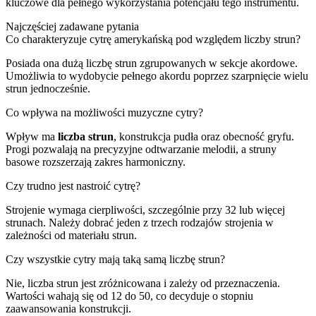
kluczowe dla pełnego wykorzystania potencjału tego instrumentu.
Najczęściej zadawane pytania
Co charakteryzuje cytrę amerykańską pod względem liczby strun?
Posiada ona dużą liczbę strun zgrupowanych w sekcje akordowe.
Umożliwia to wydobycie pełnego akordu poprzez szarpnięcie wielu
strun jednocześnie.
Co wpływa na możliwości muzyczne cytry?
Wpływ ma
liczba strun
, konstrukcja pudła oraz obecność gryfu.
Progi pozwalają na precyzyjne odtwarzanie melodii, a struny
basowe rozszerzają zakres harmoniczny.
Czy trudno jest nastroić cytrę?
Strojenie wymaga cierpliwości, szczególnie przy 32 lub więcej
strunach. Należy dobrać jeden z trzech rodzajów strojenia w
zależności od materiału strun.
Czy wszystkie cytry mają taką samą liczbę strun?
Nie, liczba strun jest zróżnicowana i zależy od przeznaczenia.
Wartości wahają się od 12 do 50, co decyduje o stopniu
zaawansowania konstrukcji.