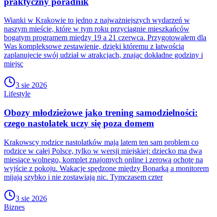
praktyczny poradnik
Wianki w Krakowie to jedno z najważniejszych wydarzeń w
naszym mieście, które w tym roku przyciągnie mieszkańców
bogatym programem między 19 a 21 czerwca. Przygotowałem dla
Was kompleksowe zestawienie, dzięki któremu z łatwością
zaplanujecie swój udział w atrakcjach, znając dokładne godziny i
miejsc
3 sie 2026
Lifestyle
Obozy młodzieżowe jako trening samodzielności:
czego nastolatek uczy się poza domem
Krakowscy rodzice nastolatków mają latem ten sam problem co
rodzice w całej Polsce, tylko w wersji miejskiej: dziecko ma dwa
miesiące wolnego, komplet znajomych online i zerową ochotę na
wyjście z pokoju. Wakacje spędzone między Bonarką a monitorem
mijają szybko i nie zostawiają nic. Tymczasem czter
3 sie 2026
Biznes