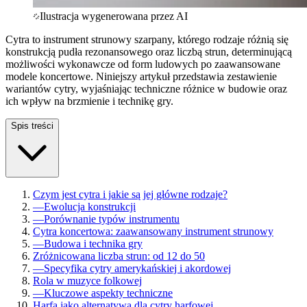
Ilustracja wygenerowana przez AI
Cytra to instrument strunowy szarpany, którego rodzaje różnią się
konstrukcją pudła rezonansowego oraz liczbą strun, determinującą
możliwości wykonawcze od form ludowych po zaawansowane
modele koncertowe. Niniejszy artykuł przedstawia zestawienie
wariantów cytry, wyjaśniając techniczne różnice w budowie oraz
ich wpływ na brzmienie i technikę gry.
Spis treści
Czym jest cytra i jakie są jej główne rodzaje?
—
Ewolucja konstrukcji
—
Porównanie typów instrumentu
Cytra koncertowa: zaawansowany instrument strunowy
—
Budowa i technika gry
Zróżnicowana liczba strun: od 12 do 50
—
Specyfika cytry amerykańskiej i akordowej
Rola w muzyce folkowej
—
Kluczowe aspekty techniczne
Harfa jako alternatywa dla cytry harfowej