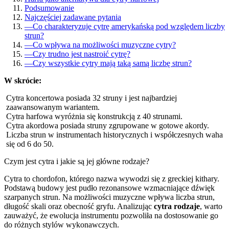
Podsumowanie
Najczęściej zadawane pytania
—
Co charakteryzuje cytrę amerykańską pod względem liczby
strun?
—
Co wpływa na możliwości muzyczne cytry?
—
Czy trudno jest nastroić cytrę?
—
Czy wszystkie cytry mają taką samą liczbę strun?
W skrócie:
Cytra koncertowa posiada 32 struny i jest najbardziej
zaawansowanym wariantem.
Cytra harfowa wyróżnia się konstrukcją z 40 strunami.
Cytra akordowa posiada struny zgrupowane w gotowe akordy.
Liczba strun w instrumentach historycznych i współczesnych waha
się od 6 do 50.
Czym jest cytra i jakie są jej główne rodzaje?
Cytra to chordofon, którego nazwa wywodzi się z greckiej kithary.
Podstawą budowy jest pudło rezonansowe wzmacniające dźwięk
szarpanych strun. Na możliwości muzyczne wpływa liczba strun,
długość skali oraz obecność gryfu. Analizując
cytra rodzaje
, warto
zauważyć, że ewolucja instrumentu pozwoliła na dostosowanie go
do różnych stylów wykonawczych.