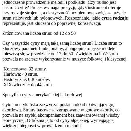
jednoczesne prowadzenie melodii i podkładu. Czy trudno jest
nastroić cytrę? Proces wymaga precyzji, gdyż instrument oferuje
trzy rodzaje strojenia, a elastyczność brzmieniową zwiększa użycie
strun stalowych lub nylonowych. Rozpoznanie, jakie
cytra rodzaje
reprezentuje, jest kluczem do poprawnej konserwacji.
Zróżnicowana liczba strun: od 12 do 50
Czy wszystkie cytry mają taką samą liczbę strun? Liczba strun to
kluczowy parametr funkcjonalny, a najpopularniejsze modele
mieszczą się w przedziale od 12 do 50. Zwiększona ilość strun
pozwala na szersze wykorzystanie w muzyce folkowej i klasycznej.
Koncertowa: 32 struny.
Harfowa: 40 strun.
Historyczne: 6-8 kursów.
XIX-wieczne: do 44 strun.
Specyfika cytry amerykańskiej i akordowej
Cytra amerykańska zazwyczaj posiada układ ułatwiający grę
akordową. Struny basowe są zgrupowane w gotowe akordy, co
pozwala na szybki akompaniament bez zaawansowanej wiedzy
teoretycznej. Odróżnia ją to od cytry alpejskiej, wymagającej
większej biegłości w prowadzeniu melodii.