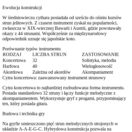
Ewolucja konstrukcji
W średniowieczu cythara posiadała od sześciu do ośmiu kursów
strun jelitowych. Z czasem instrument zyskał na popularności,
zwłaszcza w XIX-wiecznej Bawarii i Austrii, gdzie powstawały
okazy z 44 strunami. Współcześnie za międzynarodowy
odpowiednik uznaje się japońskie koto.
Porównanie typów instrumentu
RODZAJ
LICZBA STRUN
ZASTOSOWANIE
Koncertowa
32
Solistyka, melodia
Harfowa
40
Wielogłosowość
Akordowa
Zależna od akordów
Akompaniament
Cytra koncertowa: zaawansowany instrument strunowy
Cytra koncertowa to najbardziej rozbudowana forma instrumentu.
Posiada standardowo 32 struny i łączy funkcje melodyczne z
akompaniamentem. Wykorzystuje gryf z progami, przypominający
ten, który posiada gitara.
Budowa i technika gry
Na gryfie umieszczono pięć strun melodycznych strojonych w
układzie A-A-E-G-C. Hybrydowa konstrukcja pozwala na