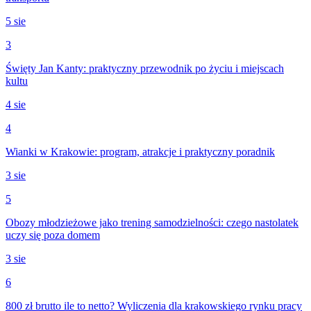
5 sie
3
Święty Jan Kanty: praktyczny przewodnik po życiu i miejscach
kultu
4 sie
4
Wianki w Krakowie: program, atrakcje i praktyczny poradnik
3 sie
5
Obozy młodzieżowe jako trening samodzielności: czego nastolatek
uczy się poza domem
3 sie
6
800 zł brutto ile to netto? Wyliczenia dla krakowskiego rynku pracy