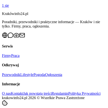
1 sie
Krakówinfo24.pl
Poradniki, przewodniki i praktyczne informacje — Kraków i nie
tylko. Firmy, praca, ogłoszenia.
Serwis
Firmy
Praca
Odkrywaj
Przewodnik
Lifestyle
Pogoda
Ogłoszenia
Informacje
O nas
Kontakt
Jak powstają treści
Regulamin
Polityka Prywatności
krakowinfo24.pl
2026
©
Wszelkie Prawa Zastrzeżone