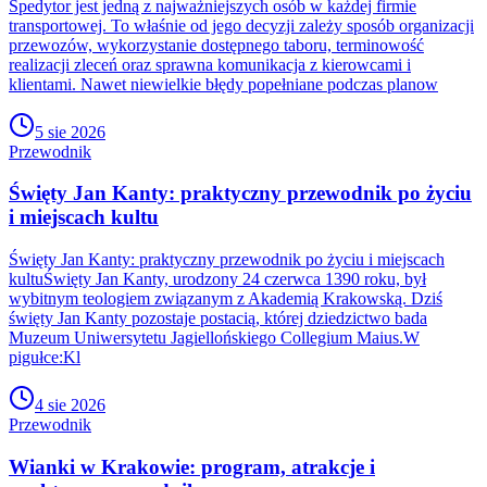
Spedytor jest jedną z najważniejszych osób w każdej firmie
transportowej. To właśnie od jego decyzji zależy sposób organizacji
przewozów, wykorzystanie dostępnego taboru, terminowość
realizacji zleceń oraz sprawna komunikacja z kierowcami i
klientami. Nawet niewielkie błędy popełniane podczas planow
5 sie 2026
Przewodnik
Święty Jan Kanty: praktyczny przewodnik po życiu
i miejscach kultu
Święty Jan Kanty: praktyczny przewodnik po życiu i miejscach
kultuŚwięty Jan Kanty, urodzony 24 czerwca 1390 roku, był
wybitnym teologiem związanym z Akademią Krakowską. Dziś
święty Jan Kanty pozostaje postacią, której dziedzictwo bada
Muzeum Uniwersytetu Jagiellońskiego Collegium Maius.W
pigułce:Kl
4 sie 2026
Przewodnik
Wianki w Krakowie: program, atrakcje i