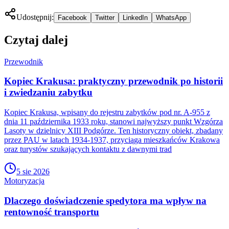
Udostępnij:
Facebook
Twitter
LinkedIn
WhatsApp
Czytaj dalej
Przewodnik
Kopiec Krakusa: praktyczny przewodnik po historii
i zwiedzaniu zabytku
Kopiec Krakusa, wpisany do rejestru zabytków pod nr. A-955 z
dnia 11 października 1933 roku, stanowi najwyższy punkt Wzgórza
Lasoty w dzielnicy XIII Podgórze. Ten historyczny obiekt, zbadany
przez PAU w latach 1934-1937, przyciąga mieszkańców Krakowa
oraz turystów szukających kontaktu z dawnymi trad
5 sie 2026
Motoryzacja
Dlaczego doświadczenie spedytora ma wpływ na
rentowność transportu