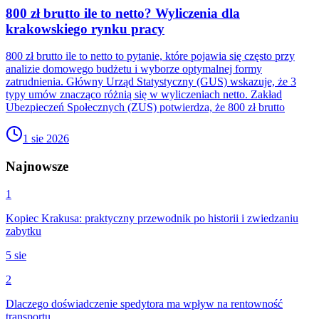
800 zł brutto ile to netto? Wyliczenia dla
krakowskiego rynku pracy
800 zł brutto ile to netto to pytanie, które pojawia się często przy
analizie domowego budżetu i wyborze optymalnej formy
zatrudnienia. Główny Urząd Statystyczny (GUS) wskazuje, że 3
typy umów znacząco różnią się w wyliczeniach netto. Zakład
Ubezpieczeń Społecznych (ZUS) potwierdza, że 800 zł brutto
1 sie 2026
Najnowsze
1
Kopiec Krakusa: praktyczny przewodnik po historii i zwiedzaniu
zabytku
5 sie
2
Dlaczego doświadczenie spedytora ma wpływ na rentowność
transportu