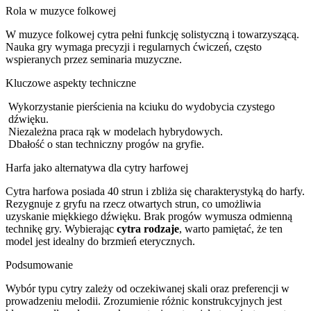
Rola w muzyce folkowej
W muzyce folkowej cytra pełni funkcję solistyczną i towarzyszącą.
Nauka gry wymaga precyzji i regularnych ćwiczeń, często
wspieranych przez seminaria muzyczne.
Kluczowe aspekty techniczne
Wykorzystanie pierścienia na kciuku do wydobycia czystego
dźwięku.
Niezależna praca rąk w modelach hybrydowych.
Dbałość o stan techniczny progów na gryfie.
Harfa jako alternatywa dla cytry harfowej
Cytra harfowa posiada 40 strun i zbliża się charakterystyką do harfy.
Rezygnuje z gryfu na rzecz otwartych strun, co umożliwia
uzyskanie miękkiego dźwięku. Brak progów wymusza odmienną
technikę gry. Wybierając
cytra rodzaje
, warto pamiętać, że ten
model jest idealny do brzmień eterycznych.
Podsumowanie
Wybór typu cytry zależy od oczekiwanej skali oraz preferencji w
prowadzeniu melodii. Zrozumienie różnic konstrukcyjnych jest