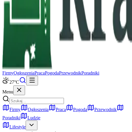
Firmy
Ogłoszenia
Praca
Pogoda
Przewodnik
Poradniki
27
°C
Menu
Firmy
Ogłoszenia
Praca
Pogoda
Przewodnik
Poradniki
Ludzie
Lifestyle