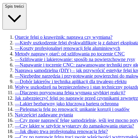
Spis treści
Otarcie felgi o krawężnik: naprawa czy wymiana?
—
Kiedy uszkodzenie felgi dyskwalifikuje ją z dalszej eksploata
—
Koszty profesjonalnej renowacji felg aluminiowych
Metody naprawy otarć: od szlifowania po toczenie CNC
—
Szlifowanie i lakierowanie: sposób na powierzchowne rysy
—
Napawanie i toczenie CNC: zaawansowane techniki przy gł
Naprawa samodzielna (DIY) – jak przywrócić estetykę felgi k
—
Niezbędne narzędzia i przygotowanie powierzchni do malo
—
Dobór lakierów i technika aplikacji dla trwałego efektu
Wpływ uszkodzeń na bezpieczeństwo i stan techniczny pojazd
—
Dlaczego porysowana felga wymaga szybkiej reakcji?
Jak zabezpieczyć felgi po naprawie przed czynnikami zewnętr
—
Lakier bezbarwny jako kluczowa bariera ochronna
—
Pielęgnacja felg po renowacji: unikanie korozji i osadów
Najczęściej zadawane pytania
—
Czy mogę naprawić felgę samodzielnie, jeśli jest mocno po
—
Czy lakier w sztyfcie wystarczy do zamaskowania otarcia?
—
Jak długo trwa profesjonalna renowacja felg?
—
Czy po naprawie felga traci swoje właściwości wytrzymało