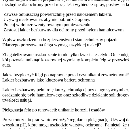
niezbędne dla ochrony przed rdzą. Jeśli wybierasz spray, postaw na
Zawsze odtłuszczaj powierzchnię przed nałożeniem lakieru.
Używaj maskowania, aby nie pobrudzić opony.
Pracuj w dobrze wentylowanym pomieszczeniu.
Zastosuj lakier bezbarwny dla ochrony przed pyłem hamulcowym.
Wpływ uszkodzeń na bezpieczeństwo i stan techniczny pojazdu
Dlaczego porysowana felga wymaga szybkiej reakcji?
Zbagatelizowane uszkodzenie to nie tylko kwestia estetyki. Odsłonięt
kół pozwala uniknąć kosztownej wymiany kompletu felg w przyszłośc
auta.
Jak zabezpieczyć felgi po naprawie przed czynnikami zewnętrznymi?
Lakier bezbarwny jako kluczowa bariera ochronna
Lakier bezbarwny pełni rolę tarczy, chroniącej przed agresywnymi c
osadzanie się pyłu hamulcowego oraz szkodliwe działanie soli drogo
trwałości usługi.
Pielęgnacja felg po renowacji: unikanie korozji i osadów
Po zakończeniu prac warto wdrożyć regularną pielęgnację. Używaj 
wysokim pH, które mogą uszkodzić warstwę ochronną. Pamiętaj, że 