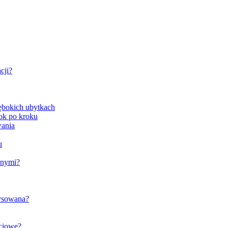
cji?
ębokich ubytkach
rok po kroku
wania
u
znymi?
rysowana?
ściowe?