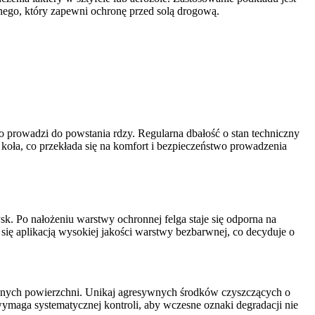
wnego, który zapewni ochronę przed solą drogową.
 co prowadzi do powstania rdzy. Regularna dbałość o stan techniczny
oła, co przekłada się na komfort i bezpieczeństwo prowadzenia
k. Po nałożeniu warstwy ochronnej felga staje się odporna na
ię aplikacją wysokiej jakości warstwy bezbarwnej, co decyduje o
wanych powierzchni. Unikaj agresywnych środków czyszczących o
ymaga systematycznej kontroli, aby wczesne oznaki degradacji nie