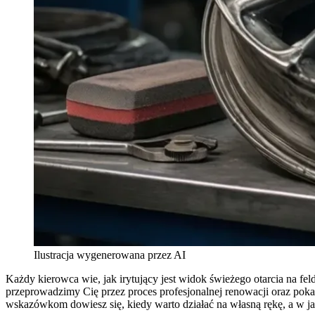
Ilustracja wygenerowana przez AI
Każdy kierowca wie, jak irytujący jest widok świeżego otarcia na fel
przeprowadzimy Cię przez proces profesjonalnej renowacji oraz pok
wskazówkom dowiesz się, kiedy warto działać na własną rękę, a w j