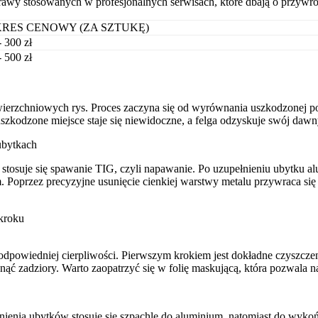
rawy stosowanych w profesjonalnych serwisach, które dbają o przywróc
RES CENOWY (ZA SZTUKĘ)
- 300 zł
- 500 zł
owierzchniowych rys. Proces zaczyna się od wyrównania uszkodzonej p
szkodzone miejsce staje się niewidoczne, a felga odzyskuje swój daw
ubytkach
i, stosuje się spawanie TIG, czyli napawanie. Po uzupełnieniu ubytku a
oprzez precyzyjne usunięcie cienkiej warstwy metalu przywraca się id
 kroku
powiedniej cierpliwości. Pierwszym krokiem jest dokładne czyszczeni
nąć zadziory. Warto zaopatrzyć się w folię maskującą, która pozwala
nia ubytków stosuje się szpachlę do aluminium, natomiast do wykończ