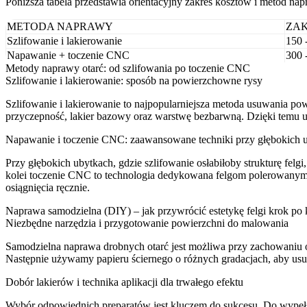
Poniższa tabela przedstawia orientacyjny zakres kosztów i metod nap
METODA NAPRAWY
ZAK
Szlifowanie i lakierowanie
150 
Napawanie + toczenie CNC
300 
Metody naprawy otarć: od szlifowania po toczenie CNC
Szlifowanie i lakierowanie: sposób na powierzchowne rysy
Szlifowanie i lakierowanie to najpopularniejsza metoda usuwania p
przyczepność, lakier bazowy oraz warstwę bezbarwną. Dzięki temu u
Napawanie i toczenie CNC: zaawansowane techniki przy głębokich 
Przy głębokich ubytkach, gdzie szlifowanie osłabiłoby strukturę felg
kolei toczenie CNC to technologia dedykowana felgom polerowanym. P
osiągnięcia ręcznie.
Naprawa samodzielna (DIY) – jak przywrócić estetykę felgi krok po
Niezbędne narzędzia i przygotowanie powierzchni do malowania
Samodzielna naprawa drobnych otarć jest możliwa przy zachowaniu od
Następnie używamy papieru ściernego o różnych gradacjach, aby usu
Dobór lakierów i technika aplikacji dla trwałego efektu
Wybór odpowiednich preparatów jest kluczem do sukcesu. Do wypełnie