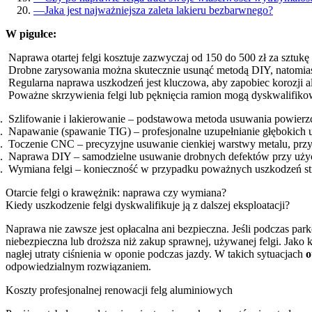
—
Jaka jest najważniejsza zaleta lakieru bezbarwnego?
W pigułce:
Naprawa otartej felgi kosztuje zazwyczaj od 150 do 500 zł za sztukę
Drobne zarysowania można skutecznie usunąć metodą DIY, natomias
Regularna naprawa uszkodzeń jest kluczowa, aby zapobiec korozji al
Poważne skrzywienia felgi lub pęknięcia ramion mogą dyskwalifikować
Szlifowanie i lakierowanie – podstawowa metoda usuwania powierzch
Napawanie (spawanie TIG) – profesjonalne uzupełnianie głębokich
Toczenie CNC – precyzyjne usuwanie cienkiej warstwy metalu, przy
Naprawa DIY – samodzielne usuwanie drobnych defektów przy użyci
Wymiana felgi – konieczność w przypadku poważnych uszkodzeń struk
Otarcie felgi o krawężnik: naprawa czy wymiana?
Kiedy uszkodzenie felgi dyskwalifikuje ją z dalszej eksploatacji?
Naprawa nie zawsze jest opłacalna ani bezpieczna. Jeśli podczas par
niebezpieczna lub droższa niż zakup sprawnej, używanej felgi. Jak
nagłej utraty ciśnienia w oponie podczas jazdy. W takich sytuacjach
o
odpowiedzialnym rozwiązaniem.
Koszty profesjonalnej renowacji felg aluminiowych