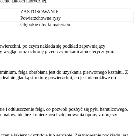
enie jakości fabrycznej.
ZASTOSOWANIE
Powierzchowne rysy
Głębokie ubytki materiału
owierzchni, po czym nakłada się podkład zapewniający
ny wygląd oraz ochronę przed czynnikami atmosferycznymi.
luminium, felga obrabiana jest do uzyskania pierwotnego kształtu. Z
ealnie gładką strukturę powierzchni, co jest niemożliwe do
e i odtłuszczenie felgi, co pozwoli pozbyć się pyłu hamulcowego.
 na malowanie bez konieczności zdejmowania opony z obręczy.
enia lakiery w sztyfcie lub aerozole. Zastosowanie podkładu jest