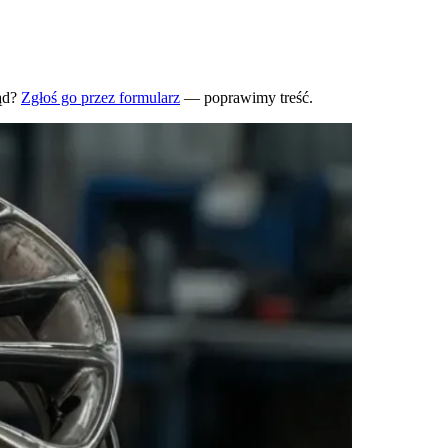
ąd?
Zgłoś go przez formularz
— poprawimy treść.