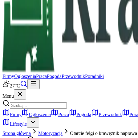
Firmy
Ogłoszenia
Praca
Pogoda
Przewodnik
Poradniki
27
°C
Menu
Firmy
Ogłoszenia
Praca
Pogoda
Przewodnik
Pora
Lifestyle
Strona główna
Motoryzacja
Otarcie felgi o krawężnik napraw