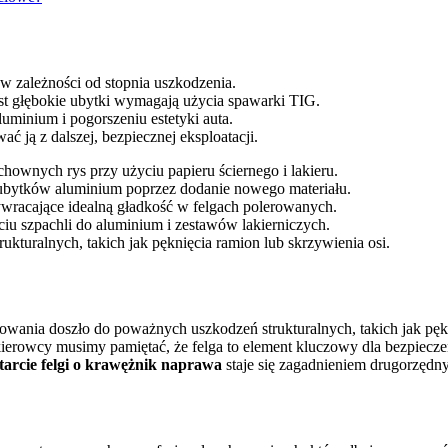
 w zależności od stopnia uszkodzenia.
t głębokie ubytki wymagają użycia spawarki TIG.
uminium i pogorszeniu estetyki auta.
 ją z dalszej, bezpiecznej eksploatacji.
ownych rys przy użyciu papieru ściernego i lakieru.
 ubytków aluminium poprzez dodanie nowego materiału.
wracające idealną gładkość w felgach polerowanych.
u szpachli do aluminium i zestawów lakierniczych.
turalnych, takich jak pęknięcia ramion lub skrzywienia osi.
kowania doszło do poważnych uszkodzeń strukturalnych, takich jak pęk
o kierowcy musimy pamiętać, że felga to element kluczowy dla bezpiec
tarcie felgi o krawężnik naprawa
staje się zagadnieniem drugorzęd