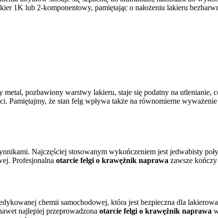
 lakier 1K lub 2-komponentowy, pamiętając o nałożeniu lakieru bezbar
y metal, pozbawiony warstwy lakieru, staje się podatny na utlenianie,
i. Pamiętajmy, że stan felg wpływa także na równomierne wyważenie k
zynnikami. Najczęściej stosowanym wykończeniem jest jedwabisty połys
wej. Profesjonalna
otarcie felgi o krawężnik naprawa
zawsze kończy s
dedykowanej chemii samochodowej, która jest bezpieczna dla lakiero
nawet najlepiej przeprowadzona
otarcie felgi o krawężnik naprawa
w