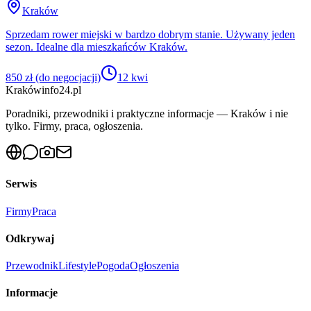
Kraków
Sprzedam rower miejski w bardzo dobrym stanie. Używany jeden
sezon. Idealne dla mieszkańców Kraków.
850 zł (do negocjacji)
12 kwi
Krakówinfo24.pl
Poradniki, przewodniki i praktyczne informacje — Kraków i nie
tylko. Firmy, praca, ogłoszenia.
Serwis
Firmy
Praca
Odkrywaj
Przewodnik
Lifestyle
Pogoda
Ogłoszenia
Informacje