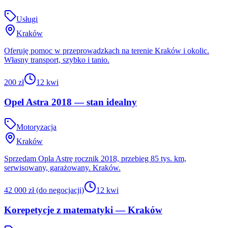
Usługi
Kraków
Oferuję pomoc w przeprowadzkach na terenie Kraków i okolic.
Własny transport, szybko i tanio.
200 zł
12 kwi
Opel Astra 2018 — stan idealny
Motoryzacja
Kraków
Sprzedam Opla Astrę rocznik 2018, przebieg 85 tys. km,
serwisowany, garażowany. Kraków.
42 000 zł (do negocjacji)
12 kwi
Korepetycje z matematyki — Kraków