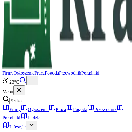
Firmy
Ogłoszenia
Praca
Pogoda
Przewodnik
Poradniki
23
°C
Menu
Firmy
Ogłoszenia
Praca
Pogoda
Przewodnik
Poradniki
Ludzie
Lifestyle