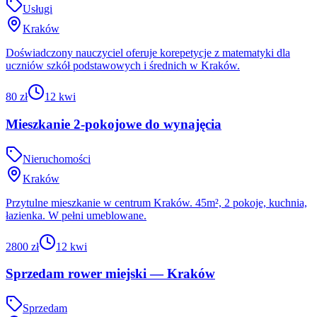
Usługi
Kraków
Doświadczony nauczyciel oferuje korepetycje z matematyki dla
uczniów szkół podstawowych i średnich w Kraków.
80 zł
12 kwi
Mieszkanie 2-pokojowe do wynajęcia
Nieruchomości
Kraków
Przytulne mieszkanie w centrum Kraków. 45m², 2 pokoje, kuchnia,
łazienka. W pełni umeblowane.
2800 zł
12 kwi
Sprzedam rower miejski — Kraków
Sprzedam