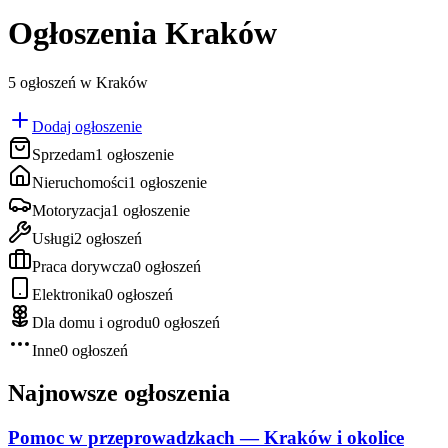
Ogłoszenia
Kraków
5 ogłoszeń w Kraków
Dodaj ogłoszenie
Sprzedam
1
ogłoszenie
Nieruchomości
1
ogłoszenie
Motoryzacja
1
ogłoszenie
Usługi
2
ogłoszeń
Praca dorywcza
0
ogłoszeń
Elektronika
0
ogłoszeń
Dla domu i ogrodu
0
ogłoszeń
Inne
0
ogłoszeń
Najnowsze ogłoszenia
Pomoc w przeprowadzkach — Kraków i okolice