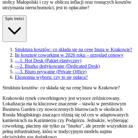
stolicy Małopolski i czy w obliczu inflacji oraz rosnących kosztów
utrzymania nieruchomości, jest to opłacalne?
Spis treści
Struktura kosztów: co składa się na cenę biura w Krakowie?
Ile kosztuje coworking w 2026 roku – przegląd cenowy
—
1. Hot Desk (Pakiet elastyczny)
—
2. Biurko dedykowane (Dedicated Desk)
—
3. Biuro prywatne (Private Office)
Ekonomia wyboru: czy to się opłaca?
Struktura kosztów: co składa się na cenę biura w Krakowie?
Krakowski rynek coworkingowy jest wysoce zróżnicowany.
Lokalizacja ma tu kluczowe znaczenie – stawki w prestiżowym
Business Garden czy nowoczesnych biurowcach w okolicach
Ronda Mogilskiego znacząco różnią się od cen w adaptowanych
kamienicach na Kazimierzu czy Podgórzu. Jednakże, wybierając
coworking, płacimy nie tylko za "biurko", ale przede wszystkim za
pełną infrastrukturę, która w tradycyjnym modelu najmu
obciążyłaby nas dodatkowo.