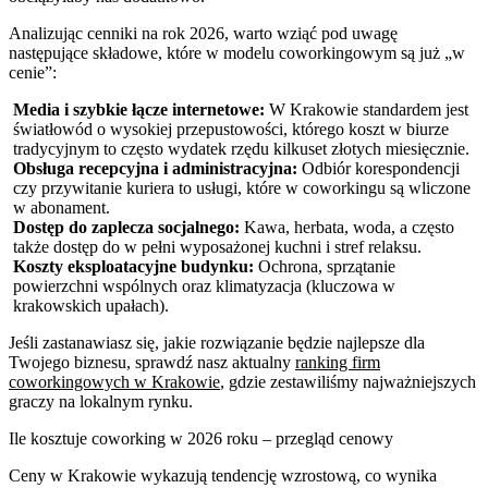
Analizując cenniki na rok 2026, warto wziąć pod uwagę
następujące składowe, które w modelu coworkingowym są już „w
cenie”:
Media i szybkie łącze internetowe:
W Krakowie standardem jest
światłowód o wysokiej przepustowości, którego koszt w biurze
tradycyjnym to często wydatek rzędu kilkuset złotych miesięcznie.
Obsługa recepcyjna i administracyjna:
Odbiór korespondencji
czy przywitanie kuriera to usługi, które w coworkingu są wliczone
w abonament.
Dostęp do zaplecza socjalnego:
Kawa, herbata, woda, a często
także dostęp do w pełni wyposażonej kuchni i stref relaksu.
Koszty eksploatacyjne budynku:
Ochrona, sprzątanie
powierzchni wspólnych oraz klimatyzacja (kluczowa w
krakowskich upałach).
Jeśli zastanawiasz się, jakie rozwiązanie będzie najlepsze dla
Twojego biznesu, sprawdź nasz aktualny
ranking firm
coworkingowych w Krakowie
, gdzie zestawiliśmy najważniejszych
graczy na lokalnym rynku.
Ile kosztuje coworking w 2026 roku – przegląd cenowy
Ceny w Krakowie wykazują tendencję wzrostową, co wynika