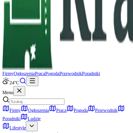
Firmy
Ogłoszenia
Praca
Pogoda
Przewodnik
Poradniki
24
°C
Menu
Firmy
Ogłoszenia
Praca
Pogoda
Przewodnik
Poradniki
Ludzie
Lifestyle