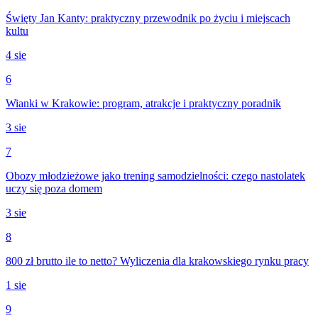
Święty Jan Kanty: praktyczny przewodnik po życiu i miejscach
kultu
4 sie
6
Wianki w Krakowie: program, atrakcje i praktyczny poradnik
3 sie
7
Obozy młodzieżowe jako trening samodzielności: czego nastolatek
uczy się poza domem
3 sie
8
800 zł brutto ile to netto? Wyliczenia dla krakowskiego rynku pracy
1 sie
9