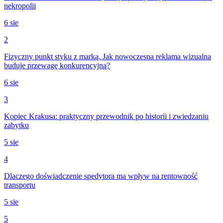
nekropolii
6 sie
2
Fizyczny punkt styku z marką. Jak nowoczesna reklama wizualna
buduje przewagę konkurencyjną?
6 sie
3
Kopiec Krakusa: praktyczny przewodnik po historii i zwiedzaniu
zabytku
5 sie
4
Dlaczego doświadczenie spedytora ma wpływ na rentowność
transportu
5 sie
5