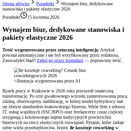
Strona główna
Poradniki
Wynajem biur, dedykowane
stanowiska i pakiety elastyczne 2026
Poradniki
15 kwietnia 2026
Wynajem biur, dedykowane stanowiska i
pakiety elastyczne 2026
Treść wygenerowana przez sztuczną inteligencję.
Artykuł
powstał automatycznie i nie był weryfikowany przez redaktora.
Zauważyłeś błąd?
Zgłoś go przez formularz
— poprawimy treść.
Ilustracja wygenerowana przez AI
Rynek pracy w Krakowie w 2026 roku przeszedł ostateczną
transformację. Po erze gwałtownego wzrostu zainteresowania pracą
zdalną, obserwujemy stabilizację, w której model hybrydowy stał
się złotym standardem krakowskiego biznesu. Wiele firm z sektora
IT, usług wspólnych (SSC/BPO) oraz freelancerzy coraz częściej
rezygnują z kosztownego najmu tradycyjnych powierzchni
biurowych na rzecz elastycznych rozwiązań. Pytanie, które zadaje
sobie wielu przedsiębiorców, brzmi:
ile kosztuje coworking
w