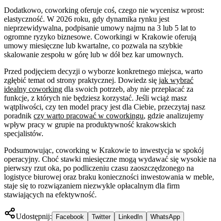
Dodatkowo, coworking oferuje coś, czego nie wycenisz wprost:
elastyczność. W 2026 roku, gdy dynamika rynku jest
nieprzewidywalna, podpisanie umowy najmu na 3 lub 5 lat to
ogromne ryzyko biznesowe. Coworkingi w Krakowie oferują
umowy miesięczne lub kwartalne, co pozwala na szybkie
skalowanie zespołu w górę lub w dół bez kar umownych.
Przed podjęciem decyzji o wyborze konkretnego miejsca, warto
zgłębić temat od strony praktycznej. Dowiedz się
jak wybrać
idealny coworking
dla swoich potrzeb, aby nie przepłacać za
funkcje, z których nie będziesz korzystać. Jeśli wciąż masz
wątpliwości, czy ten model pracy jest dla Ciebie, przeczytaj nasz
poradnik
czy warto pracować w coworkingu
, gdzie analizujemy
wpływ pracy w grupie na produktywność krakowskich
specjalistów.
Podsumowując, coworking w Krakowie to inwestycja w spokój
operacyjny. Choć stawki miesięczne mogą wydawać się wysokie na
pierwszy rzut oka, po podliczeniu czasu zaoszczędzonego na
logistyce biurowej oraz braku konieczności inwestowania w meble,
staje się to rozwiązaniem niezwykle opłacalnym dla firm
stawiających na efektywność.
Udostępnij:
Facebook
Twitter
LinkedIn
WhatsApp