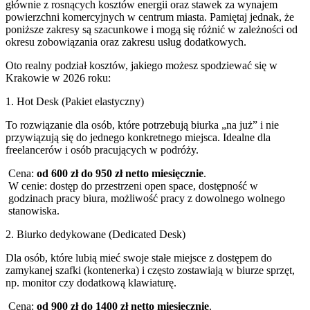
głównie z rosnących kosztów energii oraz stawek za wynajem
powierzchni komercyjnych w centrum miasta. Pamiętaj jednak, że
poniższe zakresy są szacunkowe i mogą się różnić w zależności od
okresu zobowiązania oraz zakresu usług dodatkowych.
Oto realny podział kosztów, jakiego możesz spodziewać się w
Krakowie w 2026 roku:
1. Hot Desk (Pakiet elastyczny)
To rozwiązanie dla osób, które potrzebują biurka „na już” i nie
przywiązują się do jednego konkretnego miejsca. Idealne dla
freelancerów i osób pracujących w podróży.
Cena:
od 600 zł do 950 zł netto miesięcznie
.
W cenie: dostęp do przestrzeni open space, dostępność w
godzinach pracy biura, możliwość pracy z dowolnego wolnego
stanowiska.
2. Biurko dedykowane (Dedicated Desk)
Dla osób, które lubią mieć swoje stałe miejsce z dostępem do
zamykanej szafki (kontenerka) i często zostawiają w biurze sprzęt,
np. monitor czy dodatkową klawiaturę.
Cena:
od 900 zł do 1400 zł netto miesięcznie
.