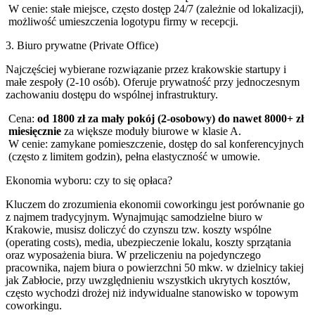
W cenie: stałe miejsce, często dostęp 24/7 (zależnie od lokalizacji),
możliwość umieszczenia logotypu firmy w recepcji.
3. Biuro prywatne (Private Office)
Najczęściej wybierane rozwiązanie przez krakowskie startupy i
małe zespoły (2-10 osób). Oferuje prywatność przy jednoczesnym
zachowaniu dostępu do wspólnej infrastruktury.
Cena:
od 1800 zł za mały pokój (2-osobowy) do nawet 8000+ zł
miesięcznie
za większe moduły biurowe w klasie A.
W cenie: zamykane pomieszczenie, dostęp do sal konferencyjnych
(często z limitem godzin), pełna elastyczność w umowie.
Ekonomia wyboru: czy to się opłaca?
Kluczem do zrozumienia ekonomii coworkingu jest porównanie go
z najmem tradycyjnym. Wynajmując samodzielne biuro w
Krakowie, musisz doliczyć do czynszu tzw. koszty wspólne
(operating costs), media, ubezpieczenie lokalu, koszty sprzątania
oraz wyposażenia biura. W przeliczeniu na pojedynczego
pracownika, najem biura o powierzchni 50 mkw. w dzielnicy takiej
jak Zabłocie, przy uwzględnieniu wszystkich ukrytych kosztów,
często wychodzi drożej niż indywidualne stanowisko w topowym
coworkingu.