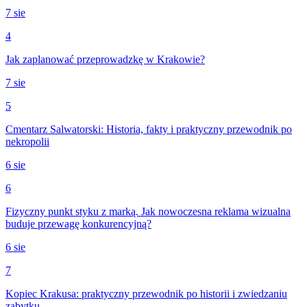
7 sie
4
Jak zaplanować przeprowadzkę w Krakowie?
7 sie
5
Cmentarz Salwatorski: Historia, fakty i praktyczny przewodnik po
nekropolii
6 sie
6
Fizyczny punkt styku z marką. Jak nowoczesna reklama wizualna
buduje przewagę konkurencyjną?
6 sie
7
Kopiec Krakusa: praktyczny przewodnik po historii i zwiedzaniu
zabytku