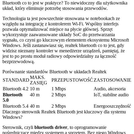
Bluetooth co to jest w praktyce? To niewidoczny dla użytkownika
układ, który eliminuje potrzebę stosowania przewodów.
Technologia ta jest powszechnie stosowana w notebookach ze
względu na integrację z kontrolerem Wi-Fi. Wspólny interfejs
pozwala optymalizować miejsce na płycie głównej. Sprzęt
wykorzystuje zaawansowane układy SoC do przetwarzania
sygnału, co czyni go kluczowym elementem ekosystemu Microsoft
Windows. Jeśli zastanawiasz się, realtek bluetooth co to jest, gdy
widzisz nieznany kontroler w menedżerze urządzeń, pamiętaj, że
jest to po prostu moduł radiowy odpowiedzialny za łączność
bezprzewodową.
Porównanie standardów Bluetooth w układach Realtek
MAKS.
STANDARD
PRZEPUSTOWOŚĆ
ZASTOSOWANIE
ZASIĘG
Bluetooth 4.2
10 m
1 Mbps
Audio, akcesoria
Bluetooth
40 m
2 Mbps
IoT, stabilne audio
5.0
Bluetooth 5.4
40 m
2 Mbps
Energooszczędność
Dlaczego sterownik Realtek Bluetooth jest kluczowy dla systemu
Windows?
Sterownik, czyli
bluetooth driver
, to oprogramowanie
pośredniczące między systemem a sprzętem. Bez niego Windows