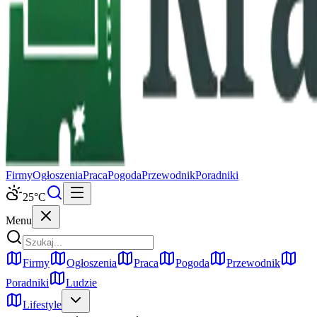
Firmy
Ogłoszenia
Praca
Pogoda
Przewodnik
Poradniki
25
°C
Menu
Firmy
Ogłoszenia
Praca
Pogoda
Przewodnik
Poradniki
Ludzie
Lifestyle