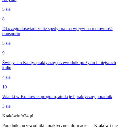
5 sie
8
Dlaczego doświadczenie spedytora ma wpływ na rentowność
transportu
5 sie
9
Święty Jan Kanty: praktyczny przewodnik po życiu i miejscach
kultu
4 sie
10
Wianki w Krakowie: program, atrakcje i praktyczny poradnik
3 sie
Krakówinfo24.pl
Poradniki, przewodniki i praktyczne informacje — Kraków i nie