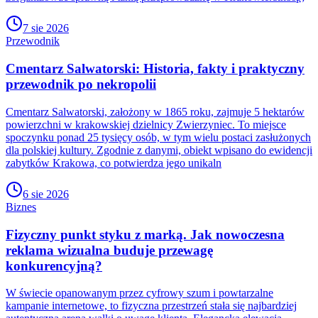
7 sie 2026
Przewodnik
Cmentarz Salwatorski: Historia, fakty i praktyczny
przewodnik po nekropolii
Cmentarz Salwatorski, założony w 1865 roku, zajmuje 5 hektarów
powierzchni w krakowskiej dzielnicy Zwierzyniec. To miejsce
spoczynku ponad 25 tysięcy osób, w tym wielu postaci zasłużonych
dla polskiej kultury. Zgodnie z danymi, obiekt wpisano do ewidencji
zabytków Krakowa, co potwierdza jego unikaln
6 sie 2026
Biznes
Fizyczny punkt styku z marką. Jak nowoczesna
reklama wizualna buduje przewagę
konkurencyjną?
W świecie opanowanym przez cyfrowy szum i powtarzalne
kampanie internetowe, to fizyczna przestrzeń stała się najbardziej