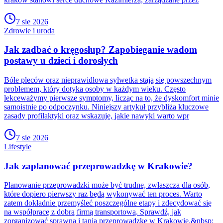
7 sie 2026
Zdrowie i uroda
Jak zadbać o kręgosłup? Zapobieganie wadom
postawy u dzieci i dorosłych
Bóle pleców oraz nieprawidłowa sylwetka stają się powszechnym
problemem, który dotyka osoby w każdym wieku. Często
lekceważymy pierwsze symptomy, licząc na to, że dyskomfort minie
samoistnie po odpoczynku. Niniejszy artykuł przybliża kluczowe
zasady profilaktyki oraz wskazuje, jakie nawyki warto wpr
7 sie 2026
Lifestyle
Jak zaplanować przeprowadzkę w Krakowie?
Planowanie przeprowadzki może być trudne, zwłaszcza dla osób,
które dopiero pierwszy raz będą wykonywać ten proces. Warto
zatem dokładnie przemyśleć poszczególne etapy i zdecydować się
na współpracę z dobrą firmą transportową. Sprawdź, jak
zorganizować sprawną i tanią przeprowadzkę w Krakowie.&nbsp;