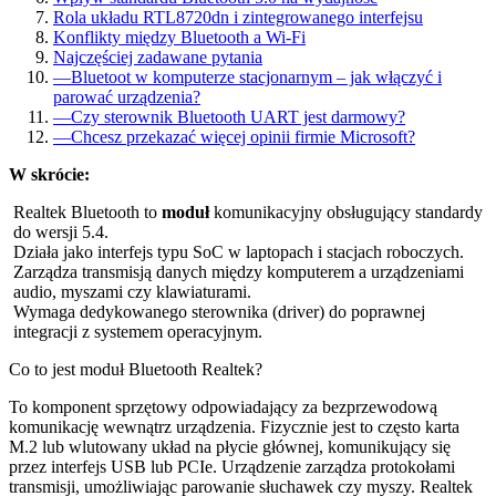
Rola układu RTL8720dn i zintegrowanego interfejsu
Konflikty między Bluetooth a Wi-Fi
Najczęściej zadawane pytania
—
Bluetoot w komputerze stacjonarnym – jak włączyć i
parować urządzenia?
—
Czy sterownik Bluetooth UART jest darmowy?
—
Chcesz przekazać więcej opinii firmie Microsoft?
W skrócie:
Realtek Bluetooth to
moduł
komunikacyjny obsługujący standardy
do wersji 5.4.
Działa jako interfejs typu SoC w laptopach i stacjach roboczych.
Zarządza transmisją danych między komputerem a urządzeniami
audio, myszami czy klawiaturami.
Wymaga dedykowanego sterownika (driver) do poprawnej
integracji z systemem operacyjnym.
Co to jest moduł Bluetooth Realtek?
To komponent sprzętowy odpowiadający za bezprzewodową
komunikację wewnątrz urządzenia. Fizycznie jest to często karta
M.2 lub wlutowany układ na płycie głównej, komunikujący się
przez interfejs USB lub PCIe. Urządzenie zarządza protokołami
transmisji, umożliwiając parowanie słuchawek czy myszy. Realtek