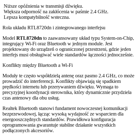
Niższe opóźnienia w transmisji dźwięku.
Większa odporność na zakłócenia w paśmie 2.4 GHz.
Lepsza kompatybilność wsteczna.
Rola układu RTL8720dn i zintegrowanego interfejsu
Model
RTL8720dn
to zaawansowany układ typu System-on-Chip,
integrujący Wi-Fi oraz Bluetooth w jednym module. Jest
projektowany do urządzeń o ograniczonej przestrzeni, gdzie jeden
interfejs musi obsługiwać wiele standardów łączności jednocześnie.
Konflikty między Bluetooth a Wi-Fi
Moduły te często współdzielą antenę oraz pasmo 2.4 GHz, co może
prowadzić do interferencji. Konflikty objawiają się spadkiem
prędkości internetu lub przerywaniem dźwięku. Wymaga to
precyzyjnej koordynacji sterownika, który dynamicznie przydziela
czas antenowy dla obu usług.
Realtek Bluetooth stanowi fundament nowoczesnej komunikacji
bezprzewodowej, łącząc wysoką wydajność ze wsparciem dla
energooszczędnych standardów. Prawidłowa konfiguracja
oprogramowania gwarantuje stabilne działanie wszystkich
podłączonych akcesoriów.