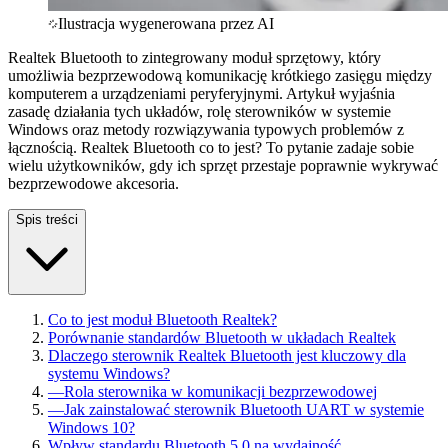
Ilustracja wygenerowana przez AI
Realtek Bluetooth to zintegrowany moduł sprzętowy, który
umożliwia bezprzewodową komunikację krótkiego zasięgu między
komputerem a urządzeniami peryferyjnymi. Artykuł wyjaśnia
zasadę działania tych układów, rolę sterowników w systemie
Windows oraz metody rozwiązywania typowych problemów z
łącznością. Realtek Bluetooth co to jest? To pytanie zadaje sobie
wielu użytkowników, gdy ich sprzęt przestaje poprawnie wykrywać
bezprzewodowe akcesoria.
Spis treści
Co to jest moduł Bluetooth Realtek?
Porównanie standardów Bluetooth w układach Realtek
Dlaczego sterownik Realtek Bluetooth jest kluczowy dla
systemu Windows?
—
Rola sterownika w komunikacji bezprzewodowej
—
Jak zainstalować sterownik Bluetooth UART w systemie
Windows 10?
Wpływ standardu Bluetooth 5.0 na wydajność