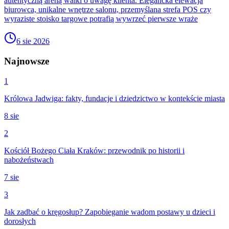
autentyczną areną walki o uwagę klienta. Elegancka elewacja
biurowca, unikalne wnętrze salonu, przemyślana strefa POS czy
wyraziste stoisko targowe potrafią wywrzeć pierwsze wraże
6 sie 2026
Najnowsze
1
Królowa Jadwiga: fakty, fundacje i dziedzictwo w kontekście miasta
8 sie
2
Kościół Bożego Ciała Kraków: przewodnik po historii i
nabożeństwach
7 sie
3
Jak zadbać o kręgosłup? Zapobieganie wadom postawy u dzieci i
dorosłych