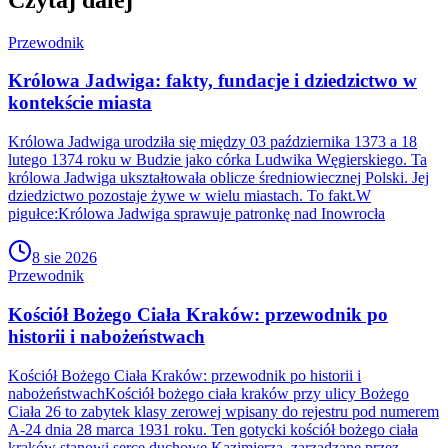
Przewodnik
Królowa Jadwiga: fakty, fundacje i dziedzictwo w
kontekście miasta
Królowa Jadwiga urodziła się między 03 października 1373 a 18
lutego 1374 roku w Budzie jako córka Ludwika Węgierskiego. Ta
królowa Jadwiga ukształtowała oblicze średniowiecznej Polski. Jej
dziedzictwo pozostaje żywe w wielu miastach. To fakt.W
pigułce:Królowa Jadwiga sprawuje patronkę nad Inowrocła
8 sie 2026
Przewodnik
Kościół Bożego Ciała Kraków: przewodnik po
historii i nabożeństwach
Kościół Bożego Ciała Kraków: przewodnik po historii i
nabożeństwachKościół bożego ciała kraków przy ulicy Bożego
Ciała 26 to zabytek klasy zerowej wpisany do rejestru pod numerem
A-24 dnia 28 marca 1931 roku. Ten gotycki kościół bożego ciała
kraków stanowi serce duchowe Kazimierza, zarządzane przez