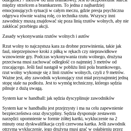
między strzelcem a bramkarzem. To jedna z najbardziej
emocjonujących sytuacji w całym meczu, gdzie presja psychiczna
odgrywa równie ważną rolę, co technika rzutu. Wszyscy inni
zawodnicy muszą znajdować się poza linią rzutów wolnych, aby nie
zakłócać przebiegu akcji.
Zasady wykonywania rzutów wolnych i autów
Rzut wolny to najczęstsza kara za drobne przewinienia, takie jak
faul, nieprzepisowe kroki z piłką w rękach czy nieprawidłowe
wznowienie gry. Podczas wykonywania rzutu wolnego, drużyna
przeciwna musi zachować odległość co najmniej 3 metrów od
rzucającego. Jeśli faul nastąpił w pobliżu linii pola bramkowego,
rzut wolny wykonuje się z linii rzutów wolnych, czyli z 9 metrów.
Ważne jest, aby zawodnik wykonujący rzut miał przynajmniej jedną
stopę stale na podłożu. Jest to wymóg techniczny, którego sędzia
pilnuje z dużą uwagą.
System kar w handball: jak sędzia dyscyplinuje zawodników
System kar w handballu jest przejrzysty i ma na celu zapewnienie
bezpieczeństwa oraz dyscypliny. Sędzia dysponuje zestawem
narzędzi: upomnienie w formie żółtej kartki, wykluczenie na 2
minuty oraz dyskwalifikacja czyli czerwona kartka. Jeśli zawodnik
otrzyma wykluczenie, jego drużyna musi grać w osłabieniu przez