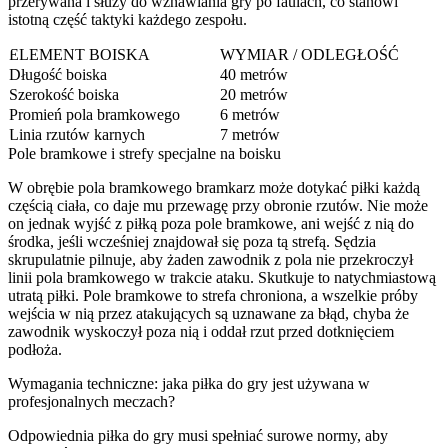
przerywana i służy do wznawiania gry po faulach, co stanowi
istotną część taktyki każdego zespołu.
ELEMENT BOISKA
WYMIAR / ODLEGŁOŚĆ
Długość boiska
40 metrów
Szerokość boiska
20 metrów
Promień pola bramkowego
6 metrów
Linia rzutów karnych
7 metrów
Pole bramkowe i strefy specjalne na boisku
W obrębie pola bramkowego bramkarz może dotykać piłki każdą
częścią ciała, co daje mu przewagę przy obronie rzutów. Nie może
on jednak wyjść z piłką poza pole bramkowe, ani wejść z nią do
środka, jeśli wcześniej znajdował się poza tą strefą. Sędzia
skrupulatnie pilnuje, aby żaden zawodnik z pola nie przekroczył
linii pola bramkowego w trakcie ataku. Skutkuje to natychmiastową
utratą piłki. Pole bramkowe to strefa chroniona, a wszelkie próby
wejścia w nią przez atakujących są uznawane za błąd, chyba że
zawodnik wyskoczył poza nią i oddał rzut przed dotknięciem
podłoża.
Wymagania techniczne: jaka piłka do gry jest używana w
profesjonalnych meczach?
Odpowiednia piłka do gry musi spełniać surowe normy, aby