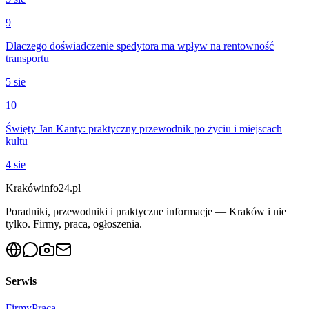
9
Dlaczego doświadczenie spedytora ma wpływ na rentowność
transportu
5 sie
10
Święty Jan Kanty: praktyczny przewodnik po życiu i miejscach
kultu
4 sie
Krakówinfo24.pl
Poradniki, przewodniki i praktyczne informacje — Kraków i nie
tylko. Firmy, praca, ogłoszenia.
Serwis
Firmy
Praca