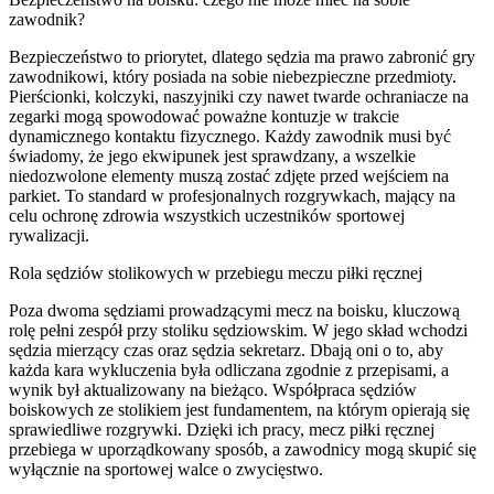
zawodnik?
Bezpieczeństwo to priorytet, dlatego sędzia ma prawo zabronić gry
zawodnikowi, który posiada na sobie niebezpieczne przedmioty.
Pierścionki, kolczyki, naszyjniki czy nawet twarde ochraniacze na
zegarki mogą spowodować poważne kontuzje w trakcie
dynamicznego kontaktu fizycznego. Każdy zawodnik musi być
świadomy, że jego ekwipunek jest sprawdzany, a wszelkie
niedozwolone elementy muszą zostać zdjęte przed wejściem na
parkiet. To standard w profesjonalnych rozgrywkach, mający na
celu ochronę zdrowia wszystkich uczestników sportowej
rywalizacji.
Rola sędziów stolikowych w przebiegu meczu piłki ręcznej
Poza dwoma sędziami prowadzącymi mecz na boisku, kluczową
rolę pełni zespół przy stoliku sędziowskim. W jego skład wchodzi
sędzia mierzący czas oraz sędzia sekretarz. Dbają oni o to, aby
każda kara wykluczenia była odliczana zgodnie z przepisami, a
wynik był aktualizowany na bieżąco. Współpraca sędziów
boiskowych ze stolikiem jest fundamentem, na którym opierają się
sprawiedliwe rozgrywki. Dzięki ich pracy, mecz piłki ręcznej
przebiega w uporządkowany sposób, a zawodnicy mogą skupić się
wyłącznie na sportowej walce o zwycięstwo.