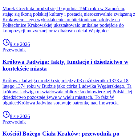
Marek Grechuta urodził się 10 grudnia 1945 roku w Zamościu,
stając się ikoną polskiej kultury i postacią nierozerwalnie związaną z
Krakowem. Jego wykształcenie architektoniczne zdobyte na
Politechnice Krakowskiej ukształtowało unikalne podejście do
kompozycji muzycznej oraz dbałość o detal.W pigułce
9 sie 2026
Przewodnik
Królowa Jadwiga: fakty, fundacje i dziedzictwo w
kontekście miasta
Królowa Jadwiga urodziła się między 03 października 1373 a 18
lutego 1374 roku w Budzie jako córka Ludwika Węgierskiego. Ta
królowa Jadwiga ukształtowała oblicze średniowiecznej Polski. Jej
dziedzictwo pozostaje żywe w wielu miastach. To fakt.W
pigułce:Królowa Jadwiga sprawuje patronkę nad Inowrocła
8 sie 2026
Przewodnik
Kościół Bożego Ciała Kraków: przewodnik po