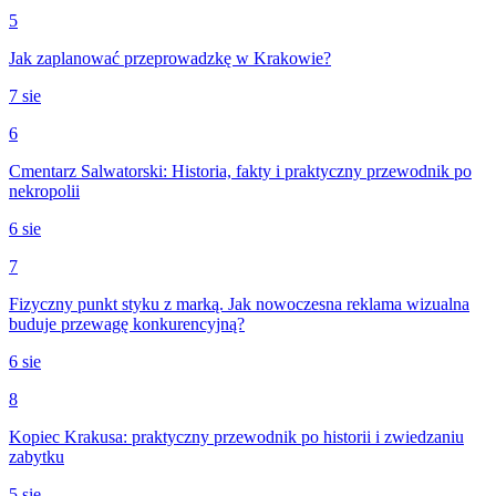
5
Jak zaplanować przeprowadzkę w Krakowie?
7 sie
6
Cmentarz Salwatorski: Historia, fakty i praktyczny przewodnik po
nekropolii
6 sie
7
Fizyczny punkt styku z marką. Jak nowoczesna reklama wizualna
buduje przewagę konkurencyjną?
6 sie
8
Kopiec Krakusa: praktyczny przewodnik po historii i zwiedzaniu
zabytku
5 sie