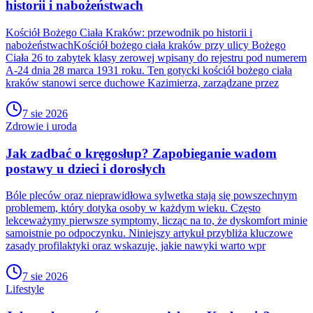
historii i nabożeństwach
Kościół Bożego Ciała Kraków: przewodnik po historii i
nabożeństwachKościół bożego ciała kraków przy ulicy Bożego
Ciała 26 to zabytek klasy zerowej wpisany do rejestru pod numerem
A-24 dnia 28 marca 1931 roku. Ten gotycki kościół bożego ciała
kraków stanowi serce duchowe Kazimierza, zarządzane przez
7 sie 2026
Zdrowie i uroda
Jak zadbać o kręgosłup? Zapobieganie wadom
postawy u dzieci i dorosłych
Bóle pleców oraz nieprawidłowa sylwetka stają się powszechnym
problemem, który dotyka osoby w każdym wieku. Często
lekceważymy pierwsze symptomy, licząc na to, że dyskomfort minie
samoistnie po odpoczynku. Niniejszy artykuł przybliża kluczowe
zasady profilaktyki oraz wskazuje, jakie nawyki warto wpr
7 sie 2026
Lifestyle