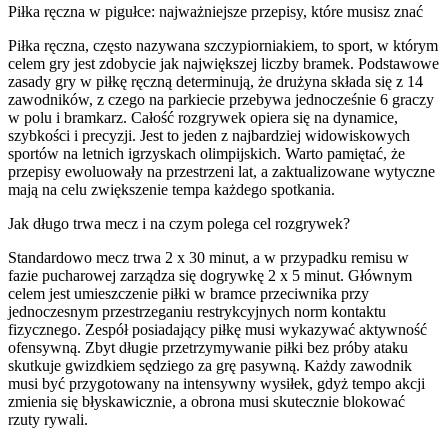
Piłka ręczna w pigułce: najważniejsze przepisy, które musisz znać
Piłka ręczna, często nazywana szczypiorniakiem, to sport, w którym
celem gry jest zdobycie jak największej liczby bramek. Podstawowe
zasady gry w piłkę ręczną determinują, że drużyna składa się z 14
zawodników, z czego na parkiecie przebywa jednocześnie 6 graczy
w polu i bramkarz. Całość rozgrywek opiera się na dynamice,
szybkości i precyzji. Jest to jeden z najbardziej widowiskowych
sportów na letnich igrzyskach olimpijskich. Warto pamiętać, że
przepisy ewoluowały na przestrzeni lat, a zaktualizowane wytyczne
mają na celu zwiększenie tempa każdego spotkania.
Jak długo trwa mecz i na czym polega cel rozgrywek?
Standardowo mecz trwa 2 x 30 minut, a w przypadku remisu w
fazie pucharowej zarządza się dogrywkę 2 x 5 minut. Głównym
celem jest umieszczenie piłki w bramce przeciwnika przy
jednoczesnym przestrzeganiu restrykcyjnych norm kontaktu
fizycznego. Zespół posiadający piłkę musi wykazywać aktywność
ofensywną. Zbyt długie przetrzymywanie piłki bez próby ataku
skutkuje gwizdkiem sędziego za grę pasywną. Każdy zawodnik
musi być przygotowany na intensywny wysiłek, gdyż tempo akcji
zmienia się błyskawicznie, a obrona musi skutecznie blokować
rzuty rywali.