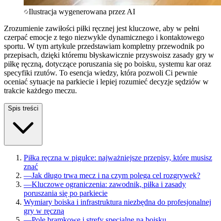
Ilustracja wygenerowana przez AI
Zrozumienie zawiłości piłki ręcznej jest kluczowe, aby w pełni
czerpać emocje z tego niezwykle dynamicznego i kontaktowego
sportu. W tym artykule przedstawiam kompletny przewodnik po
przepisach, dzięki któremu błyskawicznie przyswoisz zasady gry w
piłkę ręczną, dotyczące poruszania się po boisku, systemu kar oraz
specyfiki rzutów. To esencja wiedzy, która pozwoli Ci pewnie
oceniać sytuacje na parkiecie i lepiej rozumieć decyzje sędziów w
trakcie każdego meczu.
Spis treści
Piłka ręczna w pigułce: najważniejsze przepisy, które musisz
znać
—
Jak długo trwa mecz i na czym polega cel rozgrywek?
—
Kluczowe ograniczenia: zawodnik, piłka i zasady
poruszania się po parkiecie
Wymiary boiska i infrastruktura niezbędna do profesjonalnej
gry w ręczną
—
Pole bramkowe i strefy specjalne na boisku