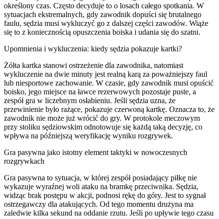
określony czas. Często decyduje to o losach całego spotkania. W
sytuacjach ekstremalnych, gdy zawodnik dopuści się brutalnego
faulu, sędzia musi wykluczyć go z dalszej części zawodów. Wiąże
się to z koniecznością opuszczenia boiska i udania się do szatni.
Upomnienia i wykluczenia: kiedy sędzia pokazuje kartki?
Żółta kartka stanowi ostrzeżenie dla zawodnika, natomiast
wykluczenie na dwie minuty jest realną karą za poważniejszy faul
lub niesportowe zachowanie. W czasie, gdy zawodnik musi opuścić
boisko, jego miejsce na ławce rezerwowych pozostaje puste, a
zespół gra w liczebnym osłabieniu. Jeśli sędzia uzna, że
przewinienie było rażące, pokazuje czerwoną kartkę. Oznacza to, że
zawodnik nie może już wrócić do gry. W protokole meczowym
przy stoliku sędziowskim odnotowuje się każdą taką decyzję, co
wpływa na późniejszą weryfikację wyniku rozgrywek.
Gra pasywna jako istotny element taktyki w nowoczesnych
rozgrywkach
Gra pasywna to sytuacja, w której zespół posiadający piłkę nie
wykazuje wyraźnej woli ataku na bramkę przeciwnika. Sędzia,
widząc brak postępu w akcji, podnosi rękę do góry. Jest to sygnał
ostrzegawczy dla atakujących. Od tego momentu drużyna ma
zaledwie kilka sekund na oddanie rzutu. Jeśli po upływie tego czasu