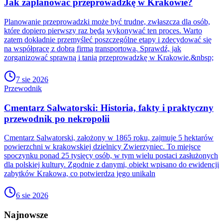
Jak zaplanować przeprowadzkę w Krakowie?
Planowanie przeprowadzki może być trudne, zwłaszcza dla osób,
które dopiero pierwszy raz będą wykonywać ten proces. Warto
zatem dokładnie przemyśleć poszczególne etapy i zdecydować się
na współpracę z dobrą firmą transportową. Sprawdź, jak
zorganizować sprawną i tanią przeprowadzkę w Krakowie.&nbsp;
7 sie 2026
Przewodnik
Cmentarz Salwatorski: Historia, fakty i praktyczny
przewodnik po nekropolii
Cmentarz Salwatorski, założony w 1865 roku, zajmuje 5 hektarów
powierzchni w krakowskiej dzielnicy Zwierzyniec. To miejsce
spoczynku ponad 25 tysięcy osób, w tym wielu postaci zasłużonych
dla polskiej kultury. Zgodnie z danymi, obiekt wpisano do ewidencji
zabytków Krakowa, co potwierdza jego unikaln
6 sie 2026
Najnowsze