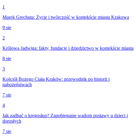
1
Marek Grechuta: Życie i twórczość w kontekście miasta Krakowa
9 sie
2
Królowa Jadwiga: fakty, fundacje i dziedzictwo w kontekście miasta
8 sie
3
Kościół Bożego Ciała Kraków: przewodnik po historii i
nabożeństwach
7 sie
4
Jak zadbać o kręgosłup? Zapobieganie wadom postawy u dzieci i
dorosłych
7 sie