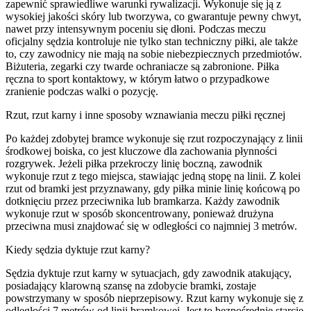
zapewnić sprawiedliwe warunki rywalizacji. Wykonuje się ją z
wysokiej jakości skóry lub tworzywa, co gwarantuje pewny chwyt,
nawet przy intensywnym poceniu się dłoni. Podczas meczu
oficjalny sędzia kontroluje nie tylko stan techniczny piłki, ale także
to, czy zawodnicy nie mają na sobie niebezpiecznych przedmiotów.
Biżuteria, zegarki czy twarde ochraniacze są zabronione. Piłka
ręczna to sport kontaktowy, w którym łatwo o przypadkowe
zranienie podczas walki o pozycję.
Rzut, rzut karny i inne sposoby wznawiania meczu piłki ręcznej
Po każdej zdobytej bramce wykonuje się rzut rozpoczynający z linii
środkowej boiska, co jest kluczowe dla zachowania płynności
rozgrywek. Jeżeli piłka przekroczy linię boczną, zawodnik
wykonuje rzut z tego miejsca, stawiając jedną stopę na linii. Z kolei
rzut od bramki jest przyznawany, gdy piłka minie linię końcową po
dotknięciu przez przeciwnika lub bramkarza. Każdy zawodnik
wykonuje rzut w sposób skoncentrowany, ponieważ drużyna
przeciwna musi znajdować się w odległości co najmniej 3 metrów.
Kiedy sędzia dyktuje rzut karny?
Sędzia dyktuje rzut karny w sytuacjach, gdy zawodnik atakujący,
posiadający klarowną szansę na zdobycie bramki, zostaje
powstrzymany w sposób nieprzepisowy. Rzut karny wykonuje się z
odległości 7 metrów od linii bramkowej. Jest to bezpośrednie starcie