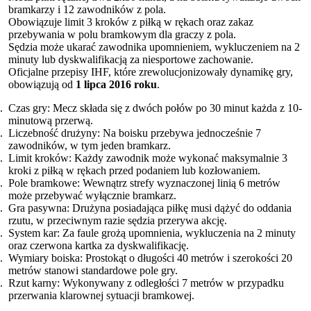
bramkarzy i 12 zawodników z pola.
Obowiązuje limit 3 kroków z piłką w rękach oraz zakaz
przebywania w polu bramkowym dla graczy z pola.
Sędzia może ukarać zawodnika upomnieniem, wykluczeniem na 2
minuty lub dyskwalifikacją za niesportowe zachowanie.
Oficjalne przepisy IHF, które zrewolucjonizowały dynamikę gry,
obowiązują od
1 lipca 2016 roku
.
Czas gry: Mecz składa się z dwóch połów po 30 minut każda z 10-
minutową przerwą.
Liczebność drużyny: Na boisku przebywa jednocześnie 7
zawodników, w tym jeden bramkarz.
Limit kroków: Każdy zawodnik może wykonać maksymalnie 3
kroki z piłką w rękach przed podaniem lub kozłowaniem.
Pole bramkowe: Wewnątrz strefy wyznaczonej linią 6 metrów
może przebywać wyłącznie bramkarz.
Gra pasywna: Drużyna posiadająca piłkę musi dążyć do oddania
rzutu, w przeciwnym razie sędzia przerywa akcję.
System kar: Za faule grożą upomnienia, wykluczenia na 2 minuty
oraz czerwona kartka za dyskwalifikację.
Wymiary boiska: Prostokąt o długości 40 metrów i szerokości 20
metrów stanowi standardowe pole gry.
Rzut karny: Wykonywany z odległości 7 metrów w przypadku
przerwania klarownej sytuacji bramkowej.