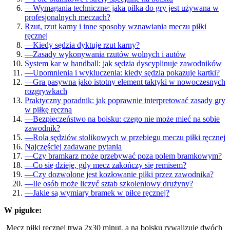
—
Wymagania techniczne: jaka piłka do gry jest używana w
profesjonalnych meczach?
Rzut, rzut karny i inne sposoby wznawiania meczu piłki
ręcznej
—
Kiedy sędzia dyktuje rzut karny?
—
Zasady wykonywania rzutów wolnych i autów
System kar w handball: jak sędzia dyscyplinuje zawodników
—
Upomnienia i wykluczenia: kiedy sędzia pokazuje kartki?
—
Gra pasywna jako istotny element taktyki w nowoczesnych
rozgrywkach
Praktyczny poradnik: jak poprawnie interpretować zasady gry
w piłkę ręczną
—
Bezpieczeństwo na boisku: czego nie może mieć na sobie
zawodnik?
—
Rola sędziów stolikowych w przebiegu meczu piłki ręcznej
Najczęściej zadawane pytania
—
Czy bramkarz może przebywać poza polem bramkowym?
—
Co się dzieje, gdy mecz zakończy się remisem?
—
Czy dozwolone jest kozłowanie piłki przez zawodnika?
—
Ile osób może liczyć sztab szkoleniowy drużyny?
—
Jakie są wymiary bramek w piłce ręcznej?
W pigułce:
Mecz piłki ręcznej trwa 2x30 minut, a na boisku rywalizuje dwóch