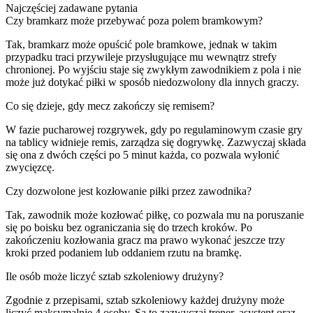
Najczęściej zadawane pytania
Czy bramkarz może przebywać poza polem bramkowym?
Tak, bramkarz może opuścić pole bramkowe, jednak w takim
przypadku traci przywileje przysługujące mu wewnątrz strefy
chronionej. Po wyjściu staje się zwykłym zawodnikiem z pola i nie
może już dotykać piłki w sposób niedozwolony dla innych graczy.
Co się dzieje, gdy mecz zakończy się remisem?
W fazie pucharowej rozgrywek, gdy po regulaminowym czasie gry
na tablicy widnieje remis, zarządza się dogrywkę. Zazwyczaj składa
się ona z dwóch części po 5 minut każda, co pozwala wyłonić
zwycięzcę.
Czy dozwolone jest kozłowanie piłki przez zawodnika?
Tak, zawodnik może kozłować piłkę, co pozwala mu na poruszanie
się po boisku bez ograniczania się do trzech kroków. Po
zakończeniu kozłowania gracz ma prawo wykonać jeszcze trzy
kroki przed podaniem lub oddaniem rzutu na bramkę.
Ile osób może liczyć sztab szkoleniowy drużyny?
Zgodnie z przepisami, sztab szkoleniowy każdej drużyny może
liczyć maksymalnie 4 osoby. Są to zazwyczaj trener, asystent oraz