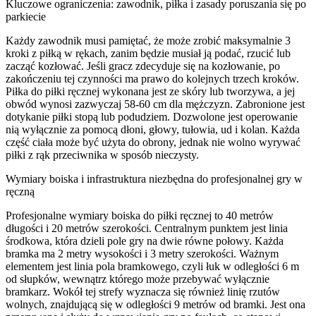
Kluczowe ograniczenia: zawodnik, piłka i zasady poruszania się po
parkiecie
Każdy zawodnik musi pamiętać, że może zrobić maksymalnie 3
kroki z piłką w rękach, zanim będzie musiał ją podać, rzucić lub
zacząć kozłować. Jeśli gracz zdecyduje się na kozłowanie, po
zakończeniu tej czynności ma prawo do kolejnych trzech kroków.
Piłka do piłki ręcznej wykonana jest ze skóry lub tworzywa, a jej
obwód wynosi zazwyczaj 58-60 cm dla mężczyzn. Zabronione jest
dotykanie piłki stopą lub podudziem. Dozwolone jest operowanie
nią wyłącznie za pomocą dłoni, głowy, tułowia, ud i kolan. Każda
część ciała może być użyta do obrony, jednak nie wolno wyrywać
piłki z rąk przeciwnika w sposób nieczysty.
Wymiary boiska i infrastruktura niezbędna do profesjonalnej gry w
ręczną
Profesjonalne wymiary boiska do piłki ręcznej to 40 metrów
długości i 20 metrów szerokości. Centralnym punktem jest linia
środkowa, która dzieli pole gry na dwie równe połowy. Każda
bramka ma 2 metry wysokości i 3 metry szerokości. Ważnym
elementem jest linia pola bramkowego, czyli łuk w odległości 6 m
od słupków, wewnątrz którego może przebywać wyłącznie
bramkarz. Wokół tej strefy wyznacza się również linię rzutów
wolnych, znajdującą się w odległości 9 metrów od bramki. Jest ona