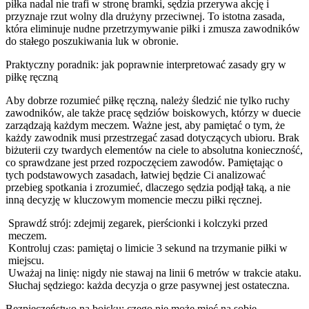
piłka nadal nie trafi w stronę bramki, sędzia przerywa akcję i
przyznaje rzut wolny dla drużyny przeciwnej. To istotna zasada,
która eliminuje nudne przetrzymywanie piłki i zmusza zawodników
do stałego poszukiwania luk w obronie.
Praktyczny poradnik: jak poprawnie interpretować zasady gry w
piłkę ręczną
Aby dobrze rozumieć piłkę ręczną, należy śledzić nie tylko ruchy
zawodników, ale także pracę sędziów boiskowych, którzy w duecie
zarządzają każdym meczem. Ważne jest, aby pamiętać o tym, że
każdy zawodnik musi przestrzegać zasad dotyczących ubioru. Brak
biżuterii czy twardych elementów na ciele to absolutna konieczność,
co sprawdzane jest przed rozpoczęciem zawodów. Pamiętając o
tych podstawowych zasadach, łatwiej będzie Ci analizować
przebieg spotkania i zrozumieć, dlaczego sędzia podjął taką, a nie
inną decyzję w kluczowym momencie meczu piłki ręcznej.
Sprawdź strój: zdejmij zegarek, pierścionki i kolczyki przed
meczem.
Kontroluj czas: pamiętaj o limicie 3 sekund na trzymanie piłki w
miejscu.
Uważaj na linię: nigdy nie stawaj na linii 6 metrów w trakcie ataku.
Słuchaj sędziego: każda decyzja o grze pasywnej jest ostateczna.
Bezpieczeństwo na boisku: czego nie może mieć na sobie