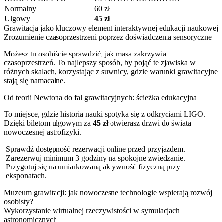
Normalny
60 zł
Ulgowy
45 zł
Grawitacja jako kluczowy element interaktywnej edukacji naukowej
Zrozumienie czasoprzestrzeni poprzez doświadczenia sensoryczne
Możesz tu osobiście sprawdzić, jak masa zakrzywia
czasoprzestrzeń. To najlepszy sposób, by pojąć te zjawiska w
różnych skalach, korzystając z suwnicy, gdzie warunki grawitacyjne
stają się namacalne.
Od teorii Newtona do fal grawitacyjnych: ścieżka edukacyjna
To miejsce, gdzie historia nauki spotyka się z odkryciami LIGO.
Dzięki biletom ulgowym za
45 zł
otwierasz drzwi do świata
nowoczesnej astrofizyki.
Sprawdź dostępność rezerwacji online przed przyjazdem.
Zarezerwuj minimum 3 godziny na spokojne zwiedzanie.
Przygotuj się na umiarkowaną aktywność fizyczną przy
eksponatach.
Muzeum grawitacji: jak nowoczesne technologie wspierają rozwój
osobisty?
Wykorzystanie wirtualnej rzeczywistości w symulacjach
astronomicznych