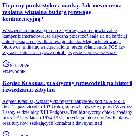
Fizyczny punkt styku z marką. Jak nowoczesna
reklama wizualna buduje przewagę
konkurencyjną?
W świecie opanowanym przez cyfrowy szum i powtarzalne
kampanie internetowe, to fizyczna przestrzeń stała się najbardziej
autentyczną areną walki o uwagę klienta. Elegancka elewacja
biurowca, unikalne wnętrze salonu, przemyślana strefa POS czy
wyraziste stoisko targowe potrafią wywrzeć pierwsze wraże
6 sie 2026
Przewodnik
Kopiec Krakusa: praktyczny przewodnik po historii
i zwiedzaniu zabytku
Kopiec Krakusa, wpisany do rejestru zabytków pod nr. A-955 z
dnia 11 października 1933 roku, stanowi najwyższy punkt Wzgórza
Lasoty w dzielnicy XIII Podgórze. Ten historyczny obiekt, zbadany
przez PAU w latach 1934-1937, przyciąga mieszkańców Krakowa
oraz turystów szukających kontaktu z dawnymi trad