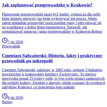
Jak zaplanować przeprowadzkę w Krakowie?
Planowanie przeprowadzki może być trudne, zwłaszcza dla osób,
które dopiero pierwszy raz będą wykonywać ten proces. Warto
zatem dokładnie przemyśleć poszczególne etapy i zdecydować się
na współpracę z dobrą firmą transportową. Sprawdź, jak
zorganizować sprawną i tanią przeprowadzkę w Krakowie.&nbsp;
7 sie 2026
Przewodnik
Cmentarz Salwatorski: Historia, fakty i praktyczny
przewodnik po nekropolii
Cmentarz Salwatorski, założony w 1865 roku, zajmuje 5 hektarów
powierzchni w krakowskiej dzielnicy Zwierzyniec. To miejsce
spoczynku ponad 25 tysięcy osób, w tym wielu postaci zasłużonych
dla polskiej kultury. Zgodnie z danymi, obiekt wpisano do ewidencji
zabytków Krakowa, co potwierdza jego unikaln
6 sie 2026
Biznes