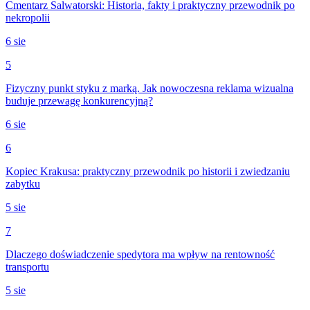
Cmentarz Salwatorski: Historia, fakty i praktyczny przewodnik po
nekropolii
6 sie
5
Fizyczny punkt styku z marką. Jak nowoczesna reklama wizualna
buduje przewagę konkurencyjną?
6 sie
6
Kopiec Krakusa: praktyczny przewodnik po historii i zwiedzaniu
zabytku
5 sie
7
Dlaczego doświadczenie spedytora ma wpływ na rentowność
transportu
5 sie