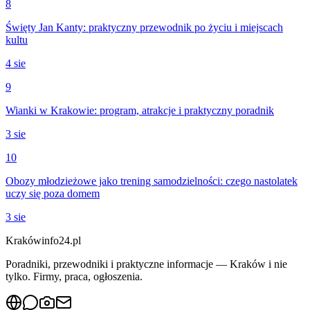
8
Święty Jan Kanty: praktyczny przewodnik po życiu i miejscach
kultu
4 sie
9
Wianki w Krakowie: program, atrakcje i praktyczny poradnik
3 sie
10
Obozy młodzieżowe jako trening samodzielności: czego nastolatek
uczy się poza domem
3 sie
Krakówinfo24.pl
Poradniki, przewodniki i praktyczne informacje — Kraków i nie
tylko. Firmy, praca, ogłoszenia.