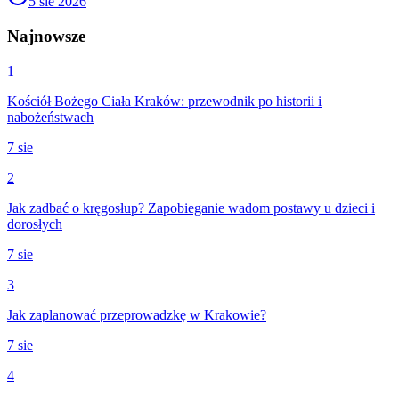
5 sie 2026
Najnowsze
1
Kościół Bożego Ciała Kraków: przewodnik po historii i
nabożeństwach
7 sie
2
Jak zadbać o kręgosłup? Zapobieganie wadom postawy u dzieci i
dorosłych
7 sie
3
Jak zaplanować przeprowadzkę w Krakowie?
7 sie
4