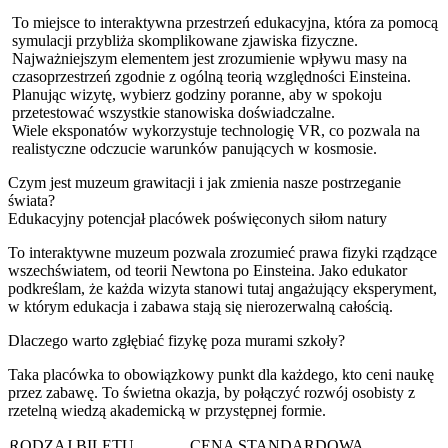
To miejsce to interaktywna przestrzeń edukacyjna, która za pomocą
symulacji przybliża skomplikowane zjawiska fizyczne.
Najważniejszym elementem jest zrozumienie wpływu masy na
czasoprzestrzeń zgodnie z ogólną teorią względności Einsteina.
Planując wizytę, wybierz godziny poranne, aby w spokoju
przetestować wszystkie stanowiska doświadczalne.
Wiele eksponatów wykorzystuje technologię VR, co pozwala na
realistyczne odczucie warunków panujących w kosmosie.
Czym jest muzeum grawitacji i jak zmienia nasze postrzeganie
świata?
Edukacyjny potencjał placówek poświęconych siłom natury
To interaktywne muzeum pozwala zrozumieć prawa fizyki rządzące
wszechświatem, od teorii Newtona po Einsteina. Jako edukator
podkreślam, że każda wizyta stanowi tutaj angażujący eksperyment,
w którym edukacja i zabawa stają się nierozerwalną całością.
Dlaczego warto zgłębiać fizykę poza murami szkoły?
Taka placówka to obowiązkowy punkt dla każdego, kto ceni naukę
przez zabawę. To świetna okazja, by połączyć rozwój osobisty z
rzetelną wiedzą akademicką w przystępnej formie.
RODZAJ BILETU
CENA STANDARDOWA