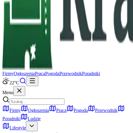
Firmy
Ogłoszenia
Praca
Pogoda
Przewodnik
Poradniki
22
°C
Menu
Firmy
Ogłoszenia
Praca
Pogoda
Przewodnik
Poradniki
Ludzie
Lifestyle