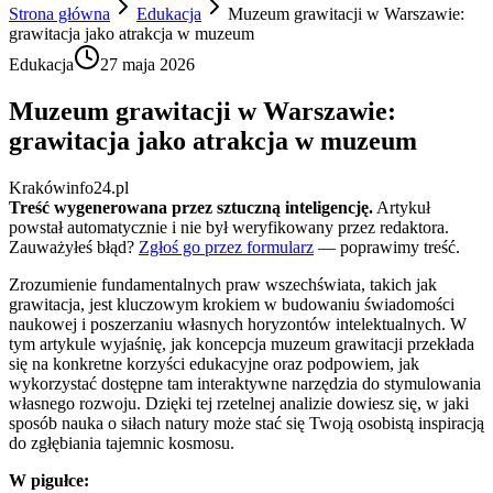
Strona główna
Edukacja
Muzeum grawitacji w Warszawie:
grawitacja jako atrakcja w muzeum
Edukacja
27 maja 2026
Muzeum grawitacji w Warszawie:
grawitacja jako atrakcja w muzeum
Krakówinfo24.pl
Treść wygenerowana przez sztuczną inteligencję.
Artykuł
powstał automatycznie i nie był weryfikowany przez redaktora.
Zauważyłeś błąd?
Zgłoś go przez formularz
— poprawimy treść.
Zrozumienie fundamentalnych praw wszechświata, takich jak
grawitacja, jest kluczowym krokiem w budowaniu świadomości
naukowej i poszerzaniu własnych horyzontów intelektualnych. W
tym artykule wyjaśnię, jak koncepcja muzeum grawitacji przekłada
się na konkretne korzyści edukacyjne oraz podpowiem, jak
wykorzystać dostępne tam interaktywne narzędzia do stymulowania
własnego rozwoju. Dzięki tej rzetelnej analizie dowiesz się, w jaki
sposób nauka o siłach natury może stać się Twoją osobistą inspiracją
do zgłębiania tajemnic kosmosu.
W pigułce: