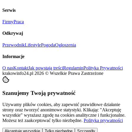
Serwis
Firmy
Praca
Odkrywaj
Przewodnik
Lifestyle
Pogoda
Ogłoszenia
Informacje
O nas
Kontakt
Jak powstają treści
Regulamin
Polityka Prywatności
krakowinfo24.pl
2026
©
Wszelkie Prawa Zastrzeżone
Szanujemy Twoją prywatność
Używamy plików cookies, aby zapewnić prawidłowe działanie
strony oraz tworzyć anonimowe statystyki. Klikając "Akceptuję
wszystkie" wyrażasz zgodę na cookies analityczne i funkcjonalne.
Możesz też zaakceptować tylko niezbędne.
Polityka prywatności
Akceptuję wszystkie
Tylko niezbędne
Szczegóły