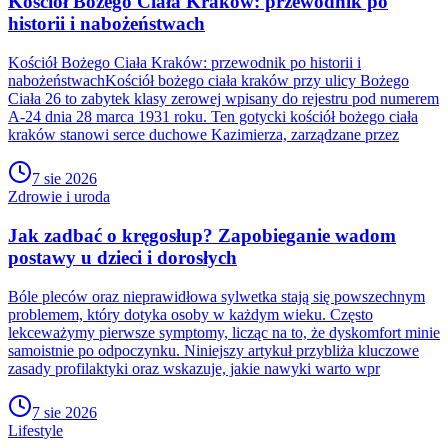
Kościół Bożego Ciała Kraków: przewodnik po
historii i nabożeństwach
Kościół Bożego Ciała Kraków: przewodnik po historii i
nabożeństwachKościół bożego ciała kraków przy ulicy Bożego
Ciała 26 to zabytek klasy zerowej wpisany do rejestru pod numerem
A-24 dnia 28 marca 1931 roku. Ten gotycki kościół bożego ciała
kraków stanowi serce duchowe Kazimierza, zarządzane przez
7 sie 2026
Zdrowie i uroda
Jak zadbać o kręgosłup? Zapobieganie wadom
postawy u dzieci i dorosłych
Bóle pleców oraz nieprawidłowa sylwetka stają się powszechnym
problemem, który dotyka osoby w każdym wieku. Często
lekceważymy pierwsze symptomy, licząc na to, że dyskomfort minie
samoistnie po odpoczynku. Niniejszy artykuł przybliża kluczowe
zasady profilaktyki oraz wskazuje, jakie nawyki warto wpr
7 sie 2026
Lifestyle