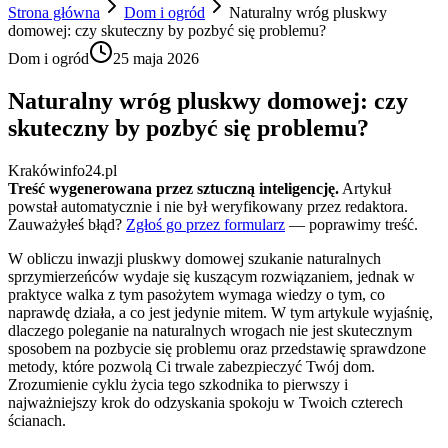
Strona główna
Dom i ogród
Naturalny wróg pluskwy
domowej: czy skuteczny by pozbyć się problemu?
Dom i ogród
25 maja 2026
Naturalny wróg pluskwy domowej: czy
skuteczny by pozbyć się problemu?
Krakówinfo24.pl
Treść wygenerowana przez sztuczną inteligencję.
Artykuł
powstał automatycznie i nie był weryfikowany przez redaktora.
Zauważyłeś błąd?
Zgłoś go przez formularz
— poprawimy treść.
W obliczu inwazji pluskwy domowej szukanie naturalnych
sprzymierzeńców wydaje się kuszącym rozwiązaniem, jednak w
praktyce walka z tym pasożytem wymaga wiedzy o tym, co
naprawdę działa, a co jest jedynie mitem. W tym artykule wyjaśnię,
dlaczego poleganie na naturalnych wrogach nie jest skutecznym
sposobem na pozbycie się problemu oraz przedstawię sprawdzone
metody, które pozwolą Ci trwale zabezpieczyć Twój dom.
Zrozumienie cyklu życia tego szkodnika to pierwszy i
najważniejszy krok do odzyskania spokoju w Twoich czterech
ścianach.