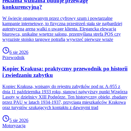
reklama wizualna buduje przewagę
konkurencyjną?
W świecie opanowanym przez cyfrowy szum i powtarzalne
kampanie internetowe, to fizyczna przestrzeń stała się najbardziej
autentyczną areną walki o uwagę klienta. Elegancka elewacja
biurowca, unikalne wnętrze salonu, przemyślana strefa POS czy
wyraziste stoisko targowe potrafią wywrzeć pierwsze wraże
6 sie 2026
Przewodnik
Kopiec Krakusa: praktyczny przewodnik po historii
i zwiedzaniu zabytku
Kopiec Krakusa, wpisany do rejestru zabytków pod nr. A-955 z
dnia 11 października 1933 roku, stanowi najwyższy punkt Wzgórza
Lasoty w dzielnicy XIII Podgórze. Ten historyczny obiekt, zbadany
przez PAU w latach 1934-1937, przyciąga mieszkańców Krakowa
oraz turystów szukających kontaktu z dawnymi trad
5 sie 2026
Motoryzacja