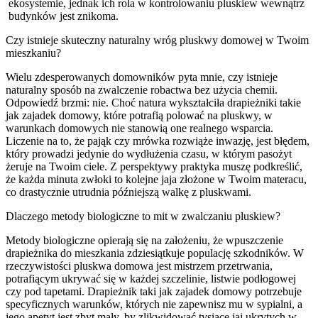
ekosystemie, jednak ich rola w kontrolowaniu pluskiew wewnątrz
budynków jest znikoma.
Czy istnieje skuteczny naturalny wróg pluskwy domowej w Twoim
mieszkaniu?
Wielu zdesperowanych domowników pyta mnie, czy istnieje
naturalny sposób na zwalczenie robactwa bez użycia chemii.
Odpowiedź brzmi: nie. Choć natura wykształciła drapieżniki takie
jak zajadek domowy, które potrafią polować na pluskwy, w
warunkach domowych nie stanowią one realnego wsparcia.
Liczenie na to, że pająk czy mrówka rozwiąże inwazję, jest błędem,
który prowadzi jedynie do wydłużenia czasu, w którym pasożyt
żeruje na Twoim ciele. Z perspektywy praktyka muszę podkreślić,
że każda minuta zwłoki to kolejne jaja złożone w Twoim materacu,
co drastycznie utrudnia późniejszą walkę z pluskwami.
Dlaczego metody biologiczne to mit w zwalczaniu pluskiew?
Metody biologiczne opierają się na założeniu, że wpuszczenie
drapieżnika do mieszkania zdziesiątkuje populację szkodników. W
rzeczywistości pluskwa domowa jest mistrzem przetrwania,
potrafiącym ukrywać się w każdej szczelinie, listwie podłogowej
czy pod tapetami. Drapieżnik taki jak zajadek domowy potrzebuje
specyficznych warunków, których nie zapewnisz mu w sypialni, a
jego apetyt jest zbyt mały, by zlikwidować tysiące jaj ukrytych w