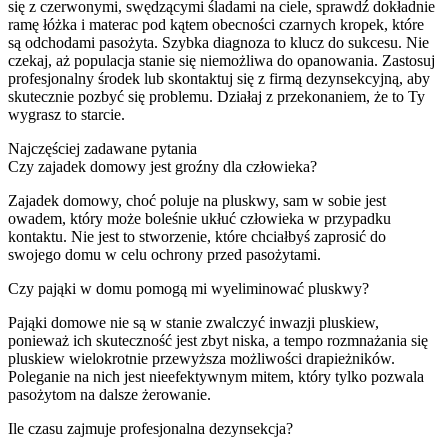
się z czerwonymi, swędzącymi śladami na ciele, sprawdź dokładnie
ramę łóżka i materac pod kątem obecności czarnych kropek, które
są odchodami pasożyta. Szybka diagnoza to klucz do sukcesu. Nie
czekaj, aż populacja stanie się niemożliwa do opanowania. Zastosuj
profesjonalny środek lub skontaktuj się z firmą dezynsekcyjną, aby
skutecznie pozbyć się problemu. Działaj z przekonaniem, że to Ty
wygrasz to starcie.
Najczęściej zadawane pytania
Czy zajadek domowy jest groźny dla człowieka?
Zajadek domowy, choć poluje na pluskwy, sam w sobie jest
owadem, który może boleśnie ukłuć człowieka w przypadku
kontaktu. Nie jest to stworzenie, które chciałbyś zaprosić do
swojego domu w celu ochrony przed pasożytami.
Czy pająki w domu pomogą mi wyeliminować pluskwy?
Pająki domowe nie są w stanie zwalczyć inwazji pluskiew,
ponieważ ich skuteczność jest zbyt niska, a tempo rozmnażania się
pluskiew wielokrotnie przewyższa możliwości drapieżników.
Poleganie na nich jest nieefektywnym mitem, który tylko pozwala
pasożytom na dalsze żerowanie.
Ile czasu zajmuje profesjonalna dezynsekcja?