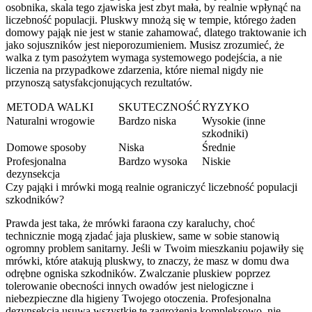
osobnika, skala tego zjawiska jest zbyt mała, by realnie wpłynąć na
liczebność populacji. Pluskwy mnożą się w tempie, którego żaden
domowy pająk nie jest w stanie zahamować, dlatego traktowanie ich
jako sojuszników jest nieporozumieniem. Musisz zrozumieć, że
walka z tym pasożytem wymaga systemowego podejścia, a nie
liczenia na przypadkowe zdarzenia, które niemal nigdy nie
przynoszą satysfakcjonujących rezultatów.
METODA WALKI
SKUTECZNOŚĆ
RYZYKO
Naturalni wrogowie
Bardzo niska
Wysokie (inne
szkodniki)
Domowe sposoby
Niska
Średnie
Profesjonalna
Bardzo wysoka
Niskie
dezynsekcja
Czy pająki i mrówki mogą realnie ograniczyć liczebność populacji
szkodników?
Prawda jest taka, że mrówki faraona czy karaluchy, choć
technicznie mogą zjadać jaja pluskiew, same w sobie stanowią
ogromny problem sanitarny. Jeśli w Twoim mieszkaniu pojawiły się
mrówki, które atakują pluskwy, to znaczy, że masz w domu dwa
odrębne ogniska szkodników. Zwalczanie pluskiew poprzez
tolerowanie obecności innych owadów jest nielogiczne i
niebezpieczne dla higieny Twojego otoczenia. Profesjonalna
dezynsekcja usuwa wszystkie te zagrożenia kompleksowo, nie