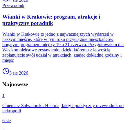
4 sie 2026
Przewodnik
Wianki w Krakowie: program, atrakcje i
praktyczny poradnik
Wianki w Krakowie to jedno z najważniejszych wydarzeń w
naszym mieście, które w tym roku przyciągnie mieszkańców
bogatym programem między 19 a 21 czerwca. Przygotowałem dla
Was kompleksowe zestawienie, dzięki któremu z łatwością
zaplanujecie swój udział w atrakcjach, znając dokładne godziny i
miejsc
3 sie 2026
Najnowsze
1
Cmentarz Salwatorski: Historia, fakty i praktyczny przewodnik po
nekropolii
6 sie