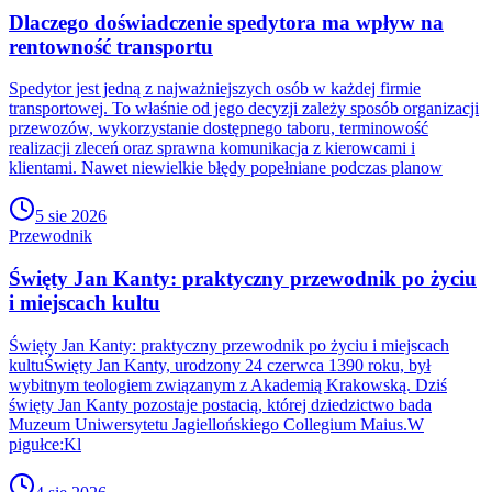
Dlaczego doświadczenie spedytora ma wpływ na
rentowność transportu
Spedytor jest jedną z najważniejszych osób w każdej firmie
transportowej. To właśnie od jego decyzji zależy sposób organizacji
przewozów, wykorzystanie dostępnego taboru, terminowość
realizacji zleceń oraz sprawna komunikacja z kierowcami i
klientami. Nawet niewielkie błędy popełniane podczas planow
5 sie 2026
Przewodnik
Święty Jan Kanty: praktyczny przewodnik po życiu
i miejscach kultu
Święty Jan Kanty: praktyczny przewodnik po życiu i miejscach
kultuŚwięty Jan Kanty, urodzony 24 czerwca 1390 roku, był
wybitnym teologiem związanym z Akademią Krakowską. Dziś
święty Jan Kanty pozostaje postacią, której dziedzictwo bada
Muzeum Uniwersytetu Jagiellońskiego Collegium Maius.W
pigułce:Kl