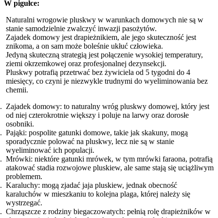
W pigułce:
Naturalni wrogowie pluskwy w warunkach domowych nie są w
stanie samodzielnie zwalczyć inwazji pasożytów.
Zajadek domowy jest drapieżnikiem, ale jego skuteczność jest
znikoma, a on sam może boleśnie ukłuć człowieka.
Jedyną skuteczną strategią jest połączenie wysokiej temperatury,
ziemi okrzemkowej oraz profesjonalnej dezynsekcji.
Pluskwy potrafią przetrwać bez żywiciela od 5 tygodni do 4
miesięcy, co czyni je niezwykle trudnymi do wyeliminowania bez
chemii.
Zajadek domowy: to naturalny wróg pluskwy domowej, który jest
od niej czterokrotnie większy i poluje na larwy oraz dorosłe
osobniki.
Pająki: pospolite gatunki domowe, takie jak skakuny, mogą
sporadycznie polować na pluskwy, lecz nie są w stanie
wyeliminować ich populacji.
Mrówki: niektóre gatunki mrówek, w tym mrówki faraona, potrafią
atakować stadia rozwojowe pluskiew, ale same stają się uciążliwym
problemem.
Karaluchy: mogą zjadać jaja pluskiew, jednak obecność
karaluchów w mieszkaniu to kolejna plaga, której należy się
wystrzegać.
Chrząszcze z rodziny biegaczowatych: pełnią rolę drapieżników w