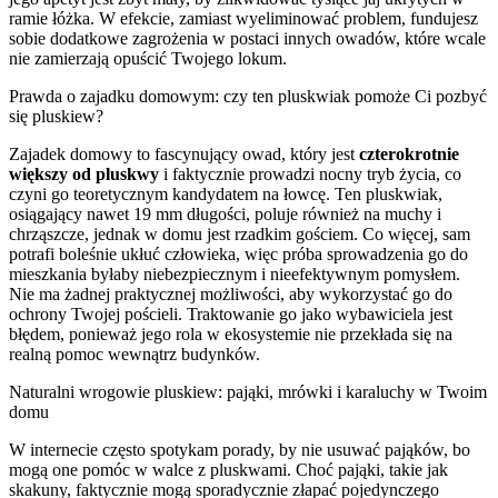
ramie łóżka. W efekcie, zamiast wyeliminować problem, fundujesz
sobie dodatkowe zagrożenia w postaci innych owadów, które wcale
nie zamierzają opuścić Twojego lokum.
Prawda o zajadku domowym: czy ten pluskwiak pomoże Ci pozbyć
się pluskiew?
Zajadek domowy to fascynujący owad, który jest
czterokrotnie
większy od pluskwy
i faktycznie prowadzi nocny tryb życia, co
czyni go teoretycznym kandydatem na łowcę. Ten pluskwiak,
osiągający nawet 19 mm długości, poluje również na muchy i
chrząszcze, jednak w domu jest rzadkim gościem. Co więcej, sam
potrafi boleśnie ukłuć człowieka, więc próba sprowadzenia go do
mieszkania byłaby niebezpiecznym i nieefektywnym pomysłem.
Nie ma żadnej praktycznej możliwości, aby wykorzystać go do
ochrony Twojej pościeli. Traktowanie go jako wybawiciela jest
błędem, ponieważ jego rola w ekosystemie nie przekłada się na
realną pomoc wewnątrz budynków.
Naturalni wrogowie pluskiew: pająki, mrówki i karaluchy w Twoim
domu
W internecie często spotykam porady, by nie usuwać pająków, bo
mogą one pomóc w walce z pluskwami. Choć pająki, takie jak
skakuny, faktycznie mogą sporadycznie złapać pojedynczego