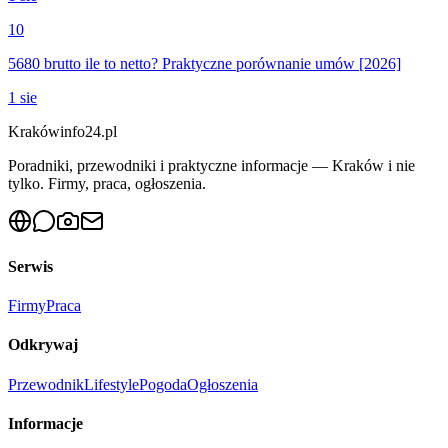
10
5680 brutto ile to netto? Praktyczne porównanie umów [2026]
1 sie
Krakówinfo24.pl
Poradniki, przewodniki i praktyczne informacje — Kraków i nie
tylko. Firmy, praca, ogłoszenia.
Serwis
Firmy
Praca
Odkrywaj
Przewodnik
Lifestyle
Pogoda
Ogłoszenia
Informacje