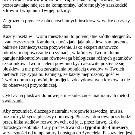
pozostawiając miejsca na kompromisy, które mogłyby zaszkodzić
zdrowiu Twojemu i Twojej rodziny.
Zagrożenia płynące z obecności innych insektów w walce o czysty
dom
Każdy insekt w Twoim mieszkaniu to potencjalne źródło alergenów
i zanieczyszczeń. Karaluch, choć zjada jaja pluskiew, sam przenosi
bakterie i zanieczyszcza pożywienie. Jako ekspert stanowczo
odradzam dopuszczanie do sytuacji, w której w Twoim domu
panuje niekontrolowana równowaga biologiczna różnych gatunków
szkodników. Twoim celem powinno być całkowite pozbycie się
pluskiew, a nie próba zarządzania populacją owadów w Twoich
meblach czy sypialni. Pamiętaj, że każdy nieproszony gość w
Twoim domu to powód do podjęcia zdecydowanych kroków, a nie
do obserwacji przyrodniczej.
Cykl życia pluskwy domowej a nieskuteczność naturalnych metod
zwalczania
Aby zrozumieć, dlaczego naturalni wrogowie zawodzą, musisz
poznać cykl życia pluskwy domowej. Pluskwa domowa przechodzi
przez kilka stadiów rozwojowych, od jaja, przez larwę, aż do
dorosłego osobnika. Cały proces trwa od
5 tygodni do 4 miesięcy
,
w zależności od temperatury i dostępu do żywiciela. Pasożyt ten jest