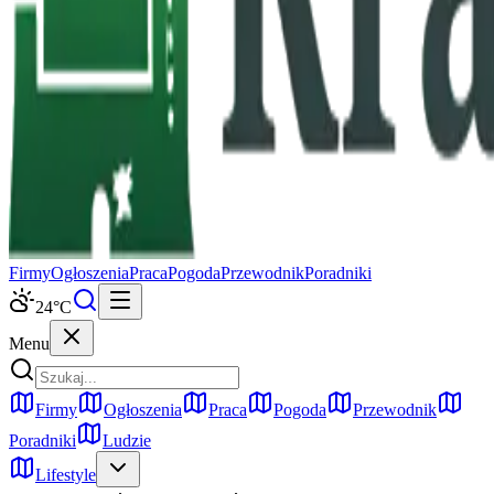
Firmy
Ogłoszenia
Praca
Pogoda
Przewodnik
Poradniki
24
°C
Menu
Firmy
Ogłoszenia
Praca
Pogoda
Przewodnik
Poradniki
Ludzie
Lifestyle