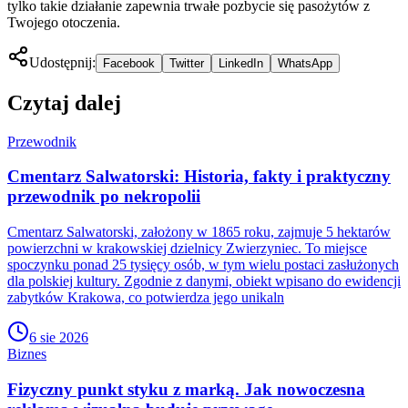
tylko takie działanie zapewnia trwałe pozbycie się pasożytów z
Twojego otoczenia.
Udostępnij:
Facebook
Twitter
LinkedIn
WhatsApp
Czytaj dalej
Przewodnik
Cmentarz Salwatorski: Historia, fakty i praktyczny
przewodnik po nekropolii
Cmentarz Salwatorski, założony w 1865 roku, zajmuje 5 hektarów
powierzchni w krakowskiej dzielnicy Zwierzyniec. To miejsce
spoczynku ponad 25 tysięcy osób, w tym wielu postaci zasłużonych
dla polskiej kultury. Zgodnie z danymi, obiekt wpisano do ewidencji
zabytków Krakowa, co potwierdza jego unikaln
6 sie 2026
Biznes
Fizyczny punkt styku z marką. Jak nowoczesna