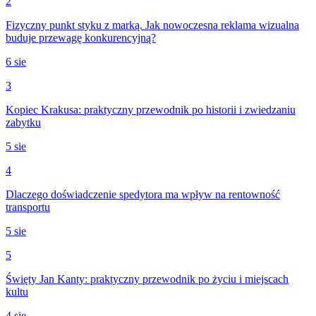
2
Fizyczny punkt styku z marką. Jak nowoczesna reklama wizualna
buduje przewagę konkurencyjną?
6 sie
3
Kopiec Krakusa: praktyczny przewodnik po historii i zwiedzaniu
zabytku
5 sie
4
Dlaczego doświadczenie spedytora ma wpływ na rentowność
transportu
5 sie
5
Święty Jan Kanty: praktyczny przewodnik po życiu i miejscach
kultu
4 sie