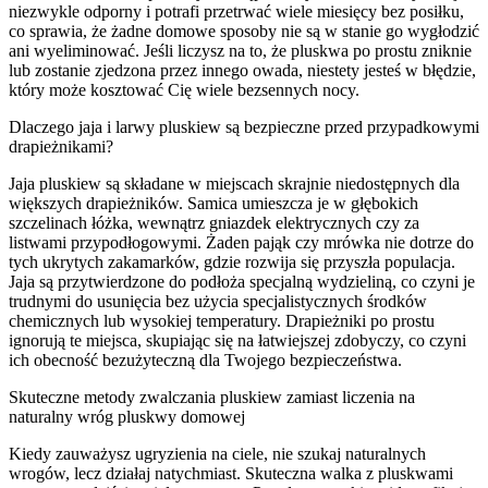
niezwykle odporny i potrafi przetrwać wiele miesięcy bez posiłku,
co sprawia, że żadne domowe sposoby nie są w stanie go wygłodzić
ani wyeliminować. Jeśli liczysz na to, że pluskwa po prostu zniknie
lub zostanie zjedzona przez innego owada, niestety jesteś w błędzie,
który może kosztować Cię wiele bezsennych nocy.
Dlaczego jaja i larwy pluskiew są bezpieczne przed przypadkowymi
drapieżnikami?
Jaja pluskiew są składane w miejscach skrajnie niedostępnych dla
większych drapieżników. Samica umieszcza je w głębokich
szczelinach łóżka, wewnątrz gniazdek elektrycznych czy za
listwami przypodłogowymi. Żaden pająk czy mrówka nie dotrze do
tych ukrytych zakamarków, gdzie rozwija się przyszła populacja.
Jaja są przytwierdzone do podłoża specjalną wydzieliną, co czyni je
trudnymi do usunięcia bez użycia specjalistycznych środków
chemicznych lub wysokiej temperatury. Drapieżniki po prostu
ignorują te miejsca, skupiając się na łatwiejszej zdobyczy, co czyni
ich obecność bezużyteczną dla Twojego bezpieczeństwa.
Skuteczne metody zwalczania pluskiew zamiast liczenia na
naturalny wróg pluskwy domowej
Kiedy zauważysz ugryzienia na ciele, nie szukaj naturalnych
wrogów, lecz działaj natychmiast. Skuteczna walka z pluskwami