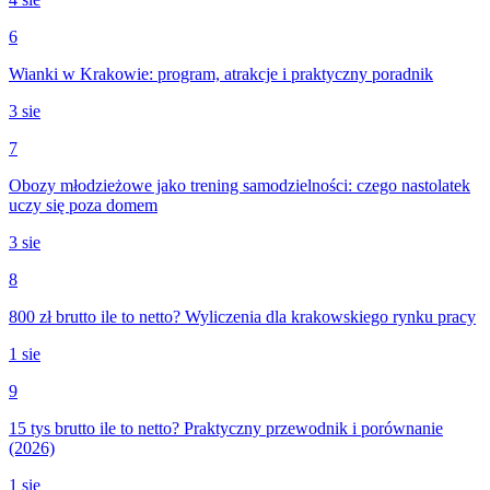
6
Wianki w Krakowie: program, atrakcje i praktyczny poradnik
3 sie
7
Obozy młodzieżowe jako trening samodzielności: czego nastolatek
uczy się poza domem
3 sie
8
800 zł brutto ile to netto? Wyliczenia dla krakowskiego rynku pracy
1 sie
9
15 tys brutto ile to netto? Praktyczny przewodnik i porównanie
(2026)
1 sie