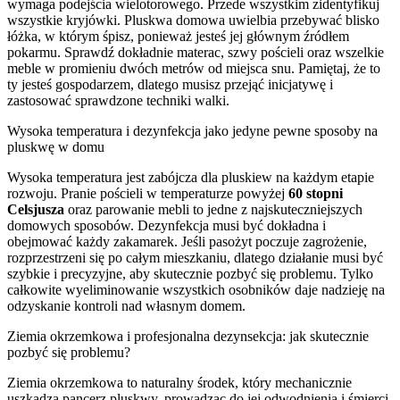
wymaga podejścia wielotorowego. Przede wszystkim zidentyfikuj
wszystkie kryjówki. Pluskwa domowa uwielbia przebywać blisko
łóżka, w którym śpisz, ponieważ jesteś jej głównym źródłem
pokarmu. Sprawdź dokładnie materac, szwy pościeli oraz wszelkie
meble w promieniu dwóch metrów od miejsca snu. Pamiętaj, że to
ty jesteś gospodarzem, dlatego musisz przejąć inicjatywę i
zastosować sprawdzone techniki walki.
Wysoka temperatura i dezynfekcja jako jedyne pewne sposoby na
pluskwę w domu
Wysoka temperatura jest zabójcza dla pluskiew na każdym etapie
rozwoju. Pranie pościeli w temperaturze powyżej
60 stopni
Celsjusza
oraz parowanie mebli to jedne z najskuteczniejszych
domowych sposobów. Dezynfekcja musi być dokładna i
obejmować każdy zakamarek. Jeśli pasożyt poczuje zagrożenie,
rozprzestrzeni się po całym mieszkaniu, dlatego działanie musi być
szybkie i precyzyjne, aby skutecznie pozbyć się problemu. Tylko
całkowite wyeliminowanie wszystkich osobników daje nadzieję na
odzyskanie kontroli nad własnym domem.
Ziemia okrzemkowa i profesjonalna dezynsekcja: jak skutecznie
pozbyć się problemu?
Ziemia okrzemkowa to naturalny środek, który mechanicznie
uszkadza pancerz pluskwy, prowadząc do jej odwodnienia i śmierci.