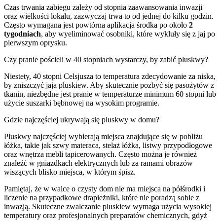
Czas trwania zabiegu zależy od stopnia zaawansowania inwazji
oraz wielkości lokalu, zazwyczaj trwa to od jednej do kilku godzin.
Często wymagana jest powtórna aplikacja środka po około
2
tygodniach
, aby wyeliminować osobniki, które wykluły się z jaj po
pierwszym oprysku.
Czy pranie pościeli w 40 stopniach wystarczy, by zabić pluskwy?
Niestety, 40 stopni Celsjusza to temperatura zdecydowanie za niska,
by zniszczyć jaja pluskiew. Aby skutecznie pozbyć się pasożytów z
tkanin, niezbędne jest pranie w temperaturze minimum 60 stopni lub
użycie suszarki bębnowej na wysokim programie.
Gdzie najczęściej ukrywają się pluskwy w domu?
Pluskwy najczęściej wybierają miejsca znajdujące się w pobliżu
łóżka, takie jak szwy materaca, stelaż łóżka, listwy przypodłogowe
oraz wnętrza mebli tapicerowanych. Często można je również
znaleźć w gniazdkach elektrycznych lub za ramami obrazów
wiszących blisko miejsca, w którym śpisz.
Pamiętaj, że w walce o czysty dom nie ma miejsca na półśrodki i
liczenie na przypadkowe drapieżniki, które nie poradzą sobie z
inwazją. Skuteczne zwalczanie pluskiew wymaga użycia wysokiej
temperatury oraz profesjonalnych preparatów chemicznych, gdyż