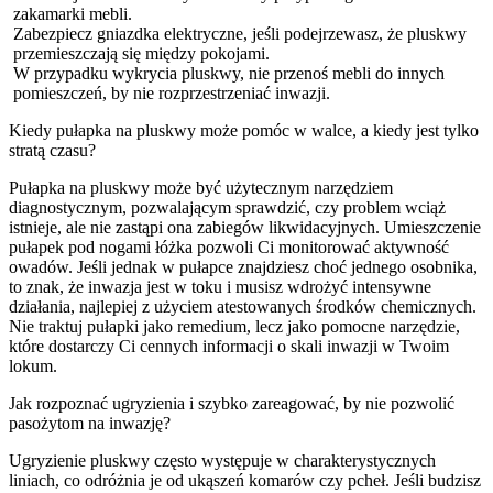
zakamarki mebli.
Zabezpiecz gniazdka elektryczne, jeśli podejrzewasz, że pluskwy
przemieszczają się między pokojami.
W przypadku wykrycia pluskwy, nie przenoś mebli do innych
pomieszczeń, by nie rozprzestrzeniać inwazji.
Kiedy pułapka na pluskwy może pomóc w walce, a kiedy jest tylko
stratą czasu?
Pułapka na pluskwy może być użytecznym narzędziem
diagnostycznym, pozwalającym sprawdzić, czy problem wciąż
istnieje, ale nie zastąpi ona zabiegów likwidacyjnych. Umieszczenie
pułapek pod nogami łóżka pozwoli Ci monitorować aktywność
owadów. Jeśli jednak w pułapce znajdziesz choć jednego osobnika,
to znak, że inwazja jest w toku i musisz wdrożyć intensywne
działania, najlepiej z użyciem atestowanych środków chemicznych.
Nie traktuj pułapki jako remedium, lecz jako pomocne narzędzie,
które dostarczy Ci cennych informacji o skali inwazji w Twoim
lokum.
Jak rozpoznać ugryzienia i szybko zareagować, by nie pozwolić
pasożytom na inwazję?
Ugryzienie pluskwy często występuje w charakterystycznych
liniach, co odróżnia je od ukąszeń komarów czy pcheł. Jeśli budzisz