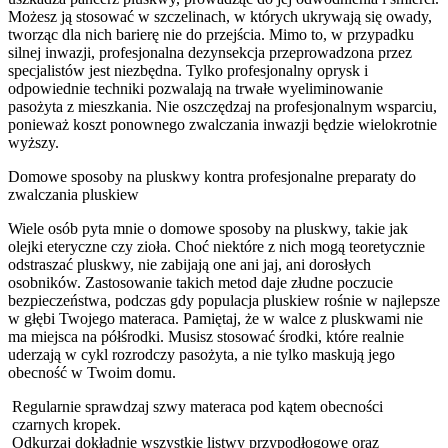
Możesz ją stosować w szczelinach, w których ukrywają się owady,
tworząc dla nich barierę nie do przejścia. Mimo to, w przypadku
silnej inwazji, profesjonalna dezynsekcja przeprowadzona przez
specjalistów jest niezbędna. Tylko profesjonalny oprysk i
odpowiednie techniki pozwalają na trwałe wyeliminowanie
pasożyta z mieszkania. Nie oszczędzaj na profesjonalnym wsparciu,
ponieważ koszt ponownego zwalczania inwazji będzie wielokrotnie
wyższy.
Domowe sposoby na pluskwy kontra profesjonalne preparaty do
zwalczania pluskiew
Wiele osób pyta mnie o domowe sposoby na pluskwy, takie jak
olejki eteryczne czy zioła. Choć niektóre z nich mogą teoretycznie
odstraszać pluskwy, nie zabijają one ani jaj, ani dorosłych
osobników. Zastosowanie takich metod daje złudne poczucie
bezpieczeństwa, podczas gdy populacja pluskiew rośnie w najlepsze
w głębi Twojego materaca. Pamiętaj, że w walce z pluskwami nie
ma miejsca na półśrodki. Musisz stosować środki, które realnie
uderzają w cykl rozrodczy pasożyta, a nie tylko maskują jego
obecność w Twoim domu.
Regularnie sprawdzaj szwy materaca pod kątem obecności
czarnych kropek.
Odkurzaj dokładnie wszystkie listwy przypodłogowe oraz