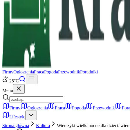
Firmy
Ogłoszenia
Praca
Pogoda
Przewodnik
Poradniki
25
°C
Menu
Firmy
Ogłoszenia
Praca
Pogoda
Przewodnik
Pora
Lifestyle
Strona główna
Kultura
Wierszyki wielkanocne dla dzieci: wier