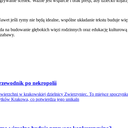
grywanie scenek. Ważne jest wsparcie i brak presji, aby dziecko koja
et jeśli rymy nie będą idealne, wspólne układanie tekstu buduje więź
da na budowanie głębokich więzi rodzinnych oraz edukację kulturową 
 zabawy.
przewodnik po nekropolii
wierzchni w krakowskiej dzielnicy Zwierzyniec. To miejsce spoczynku
bytków Krakowa, co potwierdza jego unikaln