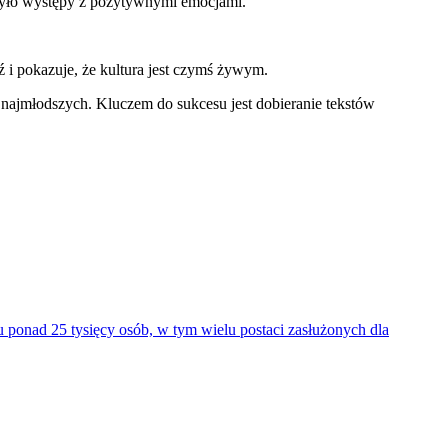
rzyło występy z pozytywnymi emocjami.
 i pokazuje, że kultura jest czymś żywym.
najmłodszych. Kluczem do sukcesu jest dobieranie tekstów
 ponad 25 tysięcy osób, w tym wielu postaci zasłużonych dla