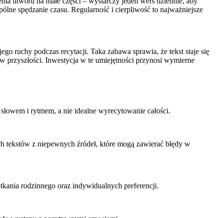
ia utworu na małe części – wystarczy jeden wers dziennie, aby
ólne spędzanie czasu. Regularność i cierpliwość to najważniejsze
go ruchy podczas recytacji. Taka zabawa sprawia, że tekst staje się
w przyszłości. Inwestycja w te umiejętności przynosi wymierne
łowem i rytmem, a nie idealne wyrecytowanie całości.
ch tekstów z niepewnych źródeł, które mogą zawierać błędy w
tkania rodzinnego oraz indywidualnych preferencji.