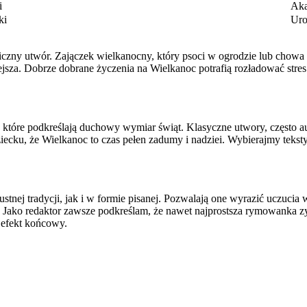
i
Aka
ki
Uro
zny utwór. Zajączek wielkanocny, który psoci w ogrodzie lub chowa pi
niejsza. Dobrze dobrane życzenia na Wielkanoc potrafią rozładować st
, które podkreślają duchowy wymiar świąt. Klasyczne utwory, często a
iecku, że Wielkanoc to czas pełen zadumy i nadziei. Wybierajmy tekst
stnej tradycji, jak i w formie pisanej. Pozwalają one wyrazić uczucia 
. Jako redaktor zawsze podkreślam, że nawet najprostsza rymowanka zy
 efekt końcowy.