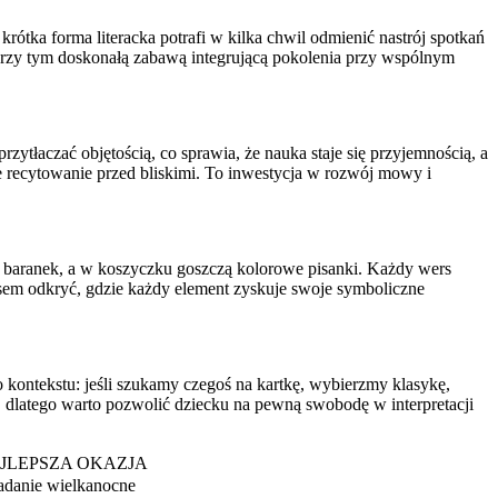
ótka forma literacka potrafi w kilka chwil odmienić nastrój spotkań
rzy tym doskonałą zabawą integrującą pokolenia przy wspólnym
zytłaczać objętością, co sprawia, że nauka staje się przyjemnością, a
 recytowanie przed bliskimi. To inwestycja w rozwój mowy i
toi baranek, a w koszyczku goszczą kolorowe pisanki. Każdy wers
 czasem odkryć, gdzie każdy element zyskuje swoje symboliczne
kontekstu: jeśli szukamy czegoś na kartkę, wybierzmy klasykę,
, dlatego warto pozwolić dziecku na pewną swobodę w interpretacji
JLEPSZA OKAZJA
adanie wielkanocne