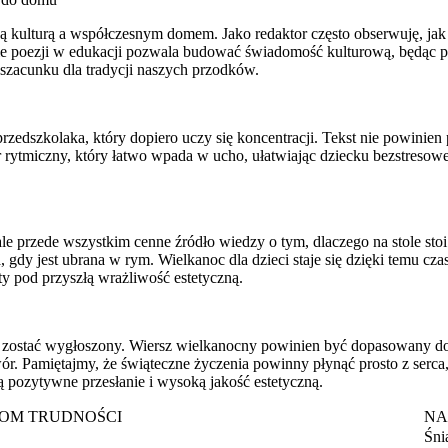
kulturą a współczesnym domem. Jako redaktor często obserwuję, jak kr
ie poezji w edukacji pozwala budować świadomość kulturową, będąc p
z szacunku dla tradycji naszych przodków.
dszkolaka, który dopiero uczy się koncentracji. Tekst nie powinien pr
rytmiczny, który łatwo wpada w ucho, ułatwiając dziecku bezstresowe
 ale przede wszystkim cenne źródło wiedzy o tym, dlaczego na stole s
iała, gdy jest ubrana w rym. Wielkanoc dla dzieci staje się dzięki temu
y pod przyszłą wrażliwość estetyczną.
a zostać wygłoszony. Wiersz wielkanocny powinien być dopasowany do 
ór. Pamiętajmy, że świąteczne życzenia powinny płynąć prosto z serca
ą pozytywne przesłanie i wysoką jakość estetyczną.
IOM TRUDNOŚCI
NA
Śni