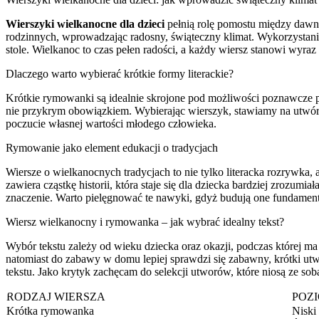
Wierszyki wielkanocne dla dzieci
pełnią rolę pomostu między dawną 
rodzinnych, wprowadzając radosny, świąteczny klimat. Wykorzystan
stole. Wielkanoc to czas pełen radości, a każdy wiersz stanowi wyra
Dlaczego warto wybierać krótkie formy literackie?
Krótkie rymowanki są idealnie skrojone pod możliwości poznawcze prze
nie przykrym obowiązkiem. Wybierając wierszyk, stawiamy na utwór 
poczucie własnej wartości młodego człowieka.
Rymowanie jako element edukacji o tradycjach
Wiersze o wielkanocnych tradycjach to nie tylko literacka rozrywka,
zawiera cząstkę historii, która staje się dla dziecka bardziej zrozum
znaczenie. Warto pielęgnować te nawyki, gdyż budują one fundament
Wiersz wielkanocny i rymowanka – jak wybrać idealny tekst?
Wybór tekstu zależy od wieku dziecka oraz okazji, podczas której m
natomiast do zabawy w domu lepiej sprawdzi się zabawny, krótki utw
tekstu. Jako krytyk zachęcam do selekcji utworów, które niosą ze sob
RODZAJ WIERSZA
POZ
Krótka rymowanka
Niski