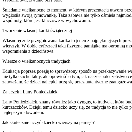
Śniadanie wielkanocne to moment, w którym prezentacja utworu prze
wygłosiła swoją rymowankę. Taka zabawa nie tylko ośmiela najmłodsz
wspólnoty, które jest kluczowe w wychowaniu.
Tworzenie własnej kartki świątecznej
Własnoręcznie przygotowana kartka to jeden z najpiękniejszych prez
wierszyk. W dobie cyfryzacji taka fizyczna pamiątka ma ogromną m
wspomnienia z dzieciństwa.
Wiersze o wielkanocnych tradycjach
Edukacja poprzez poezję to sprawdzony sposób na przekazywanie war
nie tylko suche fakty, ale opowieść o tym, jak nasze społeczeństwo ce
zauważam, że dzieci najlepiej uczą się przez autentyczne zaangażowa
Zajączek i Lany Poniedziałek
Lany Poniedziałek, znany również jako dyngus, to tradycja, która b
kurczaczków. Dzięki temu dziecko uczy się, że tradycja to nie tylko p
najlepszym dowodem.
Jak skutecznie uczyć dziecko wierszy na pamięć?