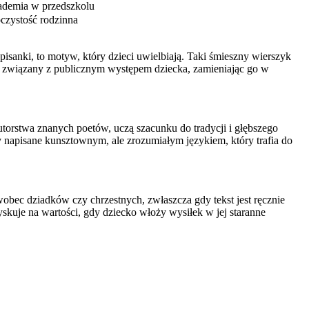
demia w przedszkolu
czystość rodzinna
sanki, to motyw, który dzieci uwielbiają. Taki śmieszny wierszyk
res związany z publicznym występem dziecka, zamieniając go w
utorstwa znanych poetów, uczą szacunku do tradycji i głębszego
y napisane kunsztownym, ale zrozumiałym językiem, który trafia do
wobec dziadków czy chrzestnych, zwłaszcza gdy tekst jest ręcznie
skuje na wartości, gdy dziecko włoży wysiłek w jej staranne