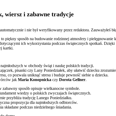
k, wiersz i zabawne tradycje
 automatycznie i nie był weryfikowany przez redaktora. Zauważyłeś bł
 to piękny sposób na budowanie rodzinnej atmosfery i pielęgnowanie k
i dotyczącymi ich wykorzystania podczas świątecznych spotkań. Dzięk
 kartki.
najmłodszych w obchody świąt i naukę polskich tradycji.
zajączek, pisanki czy Lany Poniedziałek, aby ułatwić dziecku zrozumie
ersu, co pozwala uniknąć stresu i buduje pewność siebie u dziecka.
twórców jak
Maria Konopnicka
czy
Dorota Gellner
.
ra w zabawny sposób opisuje wielkanocne symbole.
fundament wiedzy o polskich zwyczajach świątecznych.
ie przybliża tradycję Lanego Poniedziałku.
tyczna propozycja dla najmłodszych odbiorców.
ia składane podczas niedzielnego śniadania.
t do domu