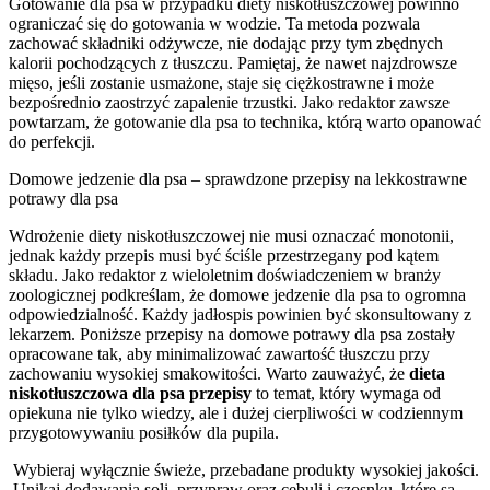
Gotowanie dla psa w przypadku diety niskotłuszczowej powinno
ograniczać się do gotowania w wodzie. Ta metoda pozwala
zachować składniki odżywcze, nie dodając przy tym zbędnych
kalorii pochodzących z tłuszczu. Pamiętaj, że nawet najzdrowsze
mięso, jeśli zostanie usmażone, staje się ciężkostrawne i może
bezpośrednio zaostrzyć zapalenie trzustki. Jako redaktor zawsze
powtarzam, że gotowanie dla psa to technika, którą warto opanować
do perfekcji.
Domowe jedzenie dla psa – sprawdzone przepisy na lekkostrawne
potrawy dla psa
Wdrożenie diety niskotłuszczowej nie musi oznaczać monotonii,
jednak każdy przepis musi być ściśle przestrzegany pod kątem
składu. Jako redaktor z wieloletnim doświadczeniem w branży
zoologicznej podkreślam, że domowe jedzenie dla psa to ogromna
odpowiedzialność. Każdy jadłospis powinien być skonsultowany z
lekarzem. Poniższe przepisy na domowe potrawy dla psa zostały
opracowane tak, aby minimalizować zawartość tłuszczu przy
zachowaniu wysokiej smakowitości. Warto zauważyć, że
dieta
niskotłuszczowa dla psa przepisy
to temat, który wymaga od
opiekuna nie tylko wiedzy, ale i dużej cierpliwości w codziennym
przygotowywaniu posiłków dla pupila.
Wybieraj wyłącznie świeże, przebadane produkty wysokiej jakości.
Unikaj dodawania soli, przypraw oraz cebuli i czosnku, które są