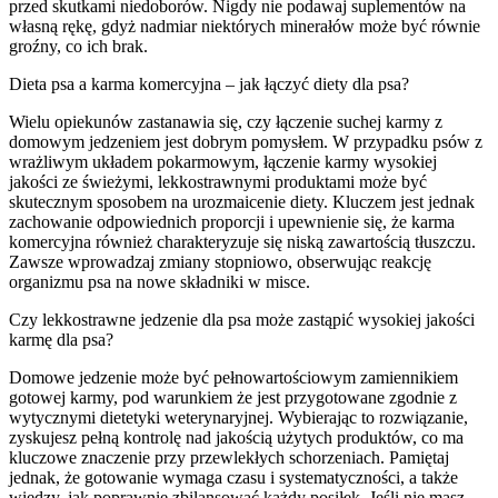
przed skutkami niedoborów. Nigdy nie podawaj suplementów na
własną rękę, gdyż nadmiar niektórych minerałów może być równie
groźny, co ich brak.
Dieta psa a karma komercyjna – jak łączyć diety dla psa?
Wielu opiekunów zastanawia się, czy łączenie suchej karmy z
domowym jedzeniem jest dobrym pomysłem. W przypadku psów z
wrażliwym układem pokarmowym, łączenie karmy wysokiej
jakości ze świeżymi, lekkostrawnymi produktami może być
skutecznym sposobem na urozmaicenie diety. Kluczem jest jednak
zachowanie odpowiednich proporcji i upewnienie się, że karma
komercyjna również charakteryzuje się niską zawartością tłuszczu.
Zawsze wprowadzaj zmiany stopniowo, obserwując reakcję
organizmu psa na nowe składniki w misce.
Czy lekkostrawne jedzenie dla psa może zastąpić wysokiej jakości
karmę dla psa?
Domowe jedzenie może być pełnowartościowym zamiennikiem
gotowej karmy, pod warunkiem że jest przygotowane zgodnie z
wytycznymi dietetyki weterynaryjnej. Wybierając to rozwiązanie,
zyskujesz pełną kontrolę nad jakością użytych produktów, co ma
kluczowe znaczenie przy przewlekłych schorzeniach. Pamiętaj
jednak, że gotowanie wymaga czasu i systematyczności, a także
wiedzy, jak poprawnie zbilansować każdy posiłek. Jeśli nie masz