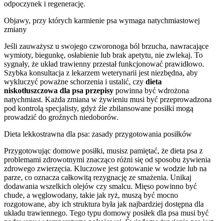
odpoczynek i regenerację.
Objawy, przy których karmienie psa wymaga natychmiastowej
zmiany
Jeśli zauważysz u swojego czworonoga ból brzucha, nawracające
wymioty, biegunkę, osłabienie lub brak apetytu, nie zwlekaj. To
sygnały, że układ trawienny przestał funkcjonować prawidłowo.
Szybka konsultacja z lekarzem weterynarii jest niezbędna, aby
wykluczyć poważne schorzenia i ustalić, czy
dieta
niskotłuszczowa dla psa przepisy
powinna być wdrożona
natychmiast. Każda zmiana w żywieniu musi być przeprowadzona
pod kontrolą specjalisty, gdyż źle zbilansowane posiłki mogą
prowadzić do groźnych niedoborów.
Dieta lekkostrawna dla psa: zasady przygotowania posiłków
Przygotowując domowe posiłki, musisz pamiętać, że dieta psa z
problemami zdrowotnymi znacząco różni się od sposobu żywienia
zdrowego zwierzęcia. Kluczowe jest gotowanie w wodzie lub na
parze, co oznacza całkowitą rezygnację ze smażenia. Unikaj
dodawania wszelkich olejów czy smalcu. Mięso powinno być
chude, a węglowodany, takie jak ryż, muszą być mocno
rozgotowane, aby ich struktura była jak najbardziej dostępna dla
układu trawiennego. Tego typu domowy posiłek dla psa musi być