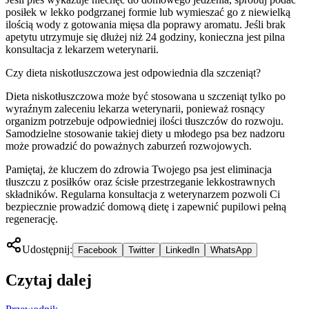
posiłek w lekko podgrzanej formie lub wymieszać go z niewielką
ilością wody z gotowania mięsa dla poprawy aromatu. Jeśli brak
apetytu utrzymuje się dłużej niż 24 godziny, konieczna jest pilna
konsultacja z lekarzem weterynarii.
Czy dieta niskotłuszczowa jest odpowiednia dla szczeniąt?
Dieta niskotłuszczowa może być stosowana u szczeniąt tylko po
wyraźnym zaleceniu lekarza weterynarii, ponieważ rosnący
organizm potrzebuje odpowiedniej ilości tłuszczów do rozwoju.
Samodzielne stosowanie takiej diety u młodego psa bez nadzoru
może prowadzić do poważnych zaburzeń rozwojowych.
Pamiętaj, że kluczem do zdrowia Twojego psa jest eliminacja
tłuszczu z posiłków oraz ścisłe przestrzeganie lekkostrawnych
składników. Regularna konsultacja z weterynarzem pozwoli Ci
bezpiecznie prowadzić domową dietę i zapewnić pupilowi pełną
regenerację.
Udostępnij:
Facebook
Twitter
LinkedIn
WhatsApp
Czytaj dalej