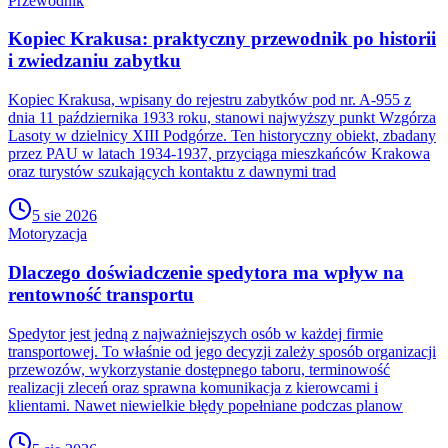
Przewodnik
Kopiec Krakusa: praktyczny przewodnik po historii
i zwiedzaniu zabytku
Kopiec Krakusa, wpisany do rejestru zabytków pod nr. A-955 z
dnia 11 października 1933 roku, stanowi najwyższy punkt Wzgórza
Lasoty w dzielnicy XIII Podgórze. Ten historyczny obiekt, zbadany
przez PAU w latach 1934-1937, przyciąga mieszkańców Krakowa
oraz turystów szukających kontaktu z dawnymi trad
5 sie 2026
Motoryzacja
Dlaczego doświadczenie spedytora ma wpływ na
rentowność transportu
Spedytor jest jedną z najważniejszych osób w każdej firmie
transportowej. To właśnie od jego decyzji zależy sposób organizacji
przewozów, wykorzystanie dostępnego taboru, terminowość
realizacji zleceń oraz sprawna komunikacja z kierowcami i
klientami. Nawet niewielkie błędy popełniane podczas planow