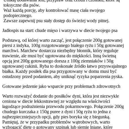
toksyczne dla psów.
Waż każdą porcję, aby kontrolować masę ciała swojego
podopiecznego.
Zawsze zapewnij psu stały dostęp do świeżej wody pitnej.
Jadłospis na start: chude mięso i warzywa w diecie twojego psa
Podstawą, od której warto zacząć, jest połączenie 200g gotowanej
piersi z indyka, 100g rozgotowanego białego ryżu i 50g gotowanej
marchwi. Marchew dostarcza niezbędny błonnik, który reguluje
trawienie, ale musi być ugotowana do miękkości. Inną świetną
opcją jest 200g gotowanego dorsza z 100g ziemniaków i 50g
ugotowanej cukinii. Ryba to doskonałe źródło łatwo przyswajalnego
białka. Każdy posiłek dla psa przygotowany w domu musi być
ostudzony przed podaniem, aby uniknąć ryzyka poparzenia pyska.
Gotowane jedzenie jako wsparcie przy problemach zdrowotnych
Warto rozważyć dodanie do posiłków dyni, która jest niezwykle
ceniona w diecie lekkostrawnej ze względu na właściwości
łagodzące podrażnienia przewodu pokarmowego. Połączenie 200g
chudego kurczaka z 150g puree z dyni i 50g ryżu to jedna z
najbezpieczniejszych opcji, gdy pies boryka się z biegunką.
Pamiętaj, że w przypadku problemów wątrobowych, warto
wzbogacić dietę o gotowany szpinak lub siemię lniane, które