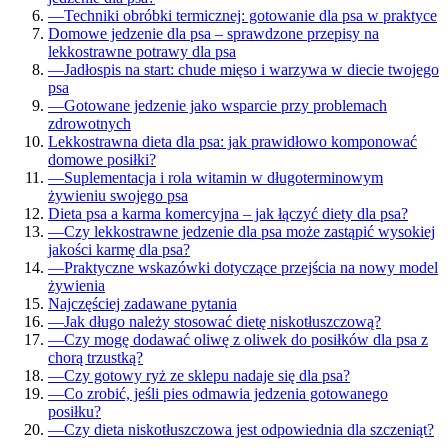
—
Techniki obróbki termicznej: gotowanie dla psa w praktyce
Domowe jedzenie dla psa – sprawdzone przepisy na
lekkostrawne potrawy dla psa
—
Jadłospis na start: chude mięso i warzywa w diecie twojego
psa
—
Gotowane jedzenie jako wsparcie przy problemach
zdrowotnych
Lekkostrawna dieta dla psa: jak prawidłowo komponować
domowe posiłki?
—
Suplementacja i rola witamin w długoterminowym
żywieniu swojego psa
Dieta psa a karma komercyjna – jak łączyć diety dla psa?
—
Czy lekkostrawne jedzenie dla psa może zastąpić wysokiej
jakości karmę dla psa?
—
Praktyczne wskazówki dotyczące przejścia na nowy model
żywienia
Najczęściej zadawane pytania
—
Jak długo należy stosować dietę niskotłuszczową?
—
Czy mogę dodawać oliwę z oliwek do posiłków dla psa z
chorą trzustką?
—
Czy gotowy ryż ze sklepu nadaje się dla psa?
—
Co zrobić, jeśli pies odmawia jedzenia gotowanego
posiłku?
—
Czy dieta niskotłuszczowa jest odpowiednia dla szczeniąt?