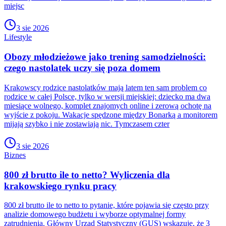
miejsc
3 sie 2026
Lifestyle
Obozy młodzieżowe jako trening samodzielności:
czego nastolatek uczy się poza domem
Krakowscy rodzice nastolatków mają latem ten sam problem co
rodzice w całej Polsce, tylko w wersji miejskiej: dziecko ma dwa
miesiące wolnego, komplet znajomych online i zerową ochotę na
wyjście z pokoju. Wakacje spędzone między Bonarką a monitorem
mijają szybko i nie zostawiają nic. Tymczasem czter
3 sie 2026
Biznes
800 zł brutto ile to netto? Wyliczenia dla
krakowskiego rynku pracy
800 zł brutto ile to netto to pytanie, które pojawia się często przy
analizie domowego budżetu i wyborze optymalnej formy
zatrudnienia. Główny Urząd Statystyczny (GUS) wskazuje, że 3