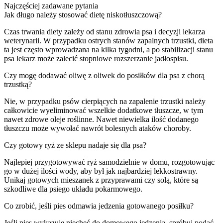
Najczęściej zadawane pytania
Jak długo należy stosować dietę niskotłuszczową?
Czas trwania diety zależy od stanu zdrowia psa i decyzji lekarza
weterynarii. W przypadku ostrych stanów zapalnych trzustki, dieta
ta jest często wprowadzana na kilka tygodni, a po stabilizacji stanu
psa lekarz może zalecić stopniowe rozszerzanie jadłospisu.
Czy mogę dodawać oliwę z oliwek do posiłków dla psa z chorą
trzustką?
Nie, w przypadku psów cierpiących na zapalenie trzustki należy
całkowicie wyeliminować wszelkie dodatkowe tłuszcze, w tym
nawet zdrowe oleje roślinne. Nawet niewielka ilość dodanego
tłuszczu może wywołać nawrót bolesnych ataków choroby.
Czy gotowy ryż ze sklepu nadaje się dla psa?
Najlepiej przygotowywać ryż samodzielnie w domu, rozgotowując
go w dużej ilości wody, aby był jak najbardziej lekkostrawny.
Unikaj gotowych mieszanek z przyprawami czy solą, które są
szkodliwe dla psiego układu pokarmowego.
Co zrobić, jeśli pies odmawia jedzenia gotowanego posiłku?
Jeśli pies wykazuje niechęć do domowego jedzenia, spróbuj podać