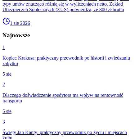
typy umów znacząco różnią się w wyliczeniach netto. Zakład
Ubezpieczeń Społecznych (ZUS) potwierdza, że 800 zł brutto
1 sie 2026
Najnowsze
1
Kopiec Krakusa: praktyczny przewodnik po historii i zwiedzaniu
zabytku
5 sie
2
Dlaczego doświadczenie spedytora ma wpływ na rentowność
transportu
5 sie
3
Święty Jan Kanty: praktyczny przewodnik po życiu i miejscach
kultu