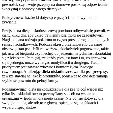
pewności, czy Twoje przepisy na domowe posiłki są odpowiednie,
skorzystaj z pomocy psiego dietetyka.
Praktyczne wskazówki dotyczące przejścia na nowy model
żywienia
Przejście na dietę niskotłuszczową powinno odbywać się powoli, w
ciągu kilku dni, aby układ trawienny psa mógł się zaadaptować.
Nagła zmiana rodzaju pokarmu to często prosta droga do kolejnych
sensacji żołądkowych. Podczas okresu przejściowego uważnie
obserwuj stan psa. Jeśli zauważysz jakiekolwiek pogorszenie, takie
jak nawrót biegunki czy niechęć do jedzenia, natychmiast skontaktuj
się z lekarzem. Pamiętaj, że każdy pies jest inny i to, co sprawdza
się u jednego, może wymagać modyfikacji u drugiego. Twoim
priorytetem jest zawsze zdrowie i komfort życia Twojego
czworonoga. Analizując
dieta niskotłuszczowa dla psa przepisy
,
zawsze stawiaj na jakość produktów, ponieważ to one determinują
szybkość powrotu do pełnej formy.
Podsumowując, dieta niskotłuszczowa dla psa to coś więcej niż
tylko lista składników; to przemyślany sposób na wsparcie
organizmu w trudnym dla niego czasie. Nie bój się gotować dla
swojego pupila, ale rób to z głową, opierając się na faktach i
wsparciu specjalistów.