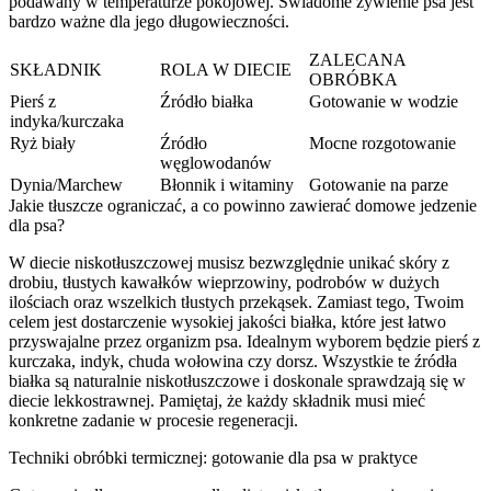
podawany w temperaturze pokojowej. Świadome żywienie psa jest
bardzo ważne dla jego długowieczności.
ZALECANA
SKŁADNIK
ROLA W DIECIE
OBRÓBKA
Pierś z
Źródło białka
Gotowanie w wodzie
indyka/kurczaka
Ryż biały
Źródło
Mocne rozgotowanie
węglowodanów
Dynia/Marchew
Błonnik i witaminy
Gotowanie na parze
Jakie tłuszcze ograniczać, a co powinno zawierać domowe jedzenie
dla psa?
W diecie niskotłuszczowej musisz bezwzględnie unikać skóry z
drobiu, tłustych kawałków wieprzowiny, podrobów w dużych
ilościach oraz wszelkich tłustych przekąsek. Zamiast tego, Twoim
celem jest dostarczenie wysokiej jakości białka, które jest łatwo
przyswajalne przez organizm psa. Idealnym wyborem będzie pierś z
kurczaka, indyk, chuda wołowina czy dorsz. Wszystkie te źródła
białka są naturalnie niskotłuszczowe i doskonale sprawdzają się w
diecie lekkostrawnej. Pamiętaj, że każdy składnik musi mieć
konkretne zadanie w procesie regeneracji.
Techniki obróbki termicznej: gotowanie dla psa w praktyce