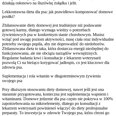
działają osłonowo na śluzówkę żołądka i jelit.
Lekkostrawna dieta dla psa: jak prawidłowo komponować domowe
posiłki?
Zbilansowanie diety domowej jest trudniejsze niż podawanie
gotowej karmy, dlatego wymaga wiedzy o potrzebach
żywieniowych psa w konkretnym stanie chorobowym. Musisz
wziąć pod uwagę poziom aktywności, masę ciała oraz indywidualne
potrzeby swojego pupila, aby nie doprowadzić do niedoborów.
Zbilansowana dieta to taka, która dostarcza energii niezbędnej do
funkcjonowania, ale nie obciąża narządów wewnętrznych.
Regularne badania krwi i konsultacje z lekarzem weterynarii
pozwolą Ci na bieżąco korygować jadłospis, co jest kluczowe dla
zdrowia psa.
Suplementacja i rola witamin w długoterminowym żywieniu
swojego psa
Przy dłuższym stosowaniu diety domowej, nawet jeśli jest ona
starannie przygotowana, konieczna jest suplementacja wapniem i
witaminami. Domowe jedzenie dla psa często nie pokrywa w 100%
zapotrzebowania na mikroelementy, dlatego po konsultacji z
lekarzem weterynarii powinieneś włączyć do diety profesjonalne
preparaty. To inwestycja w zdrowie Twojego psa, która chroni go