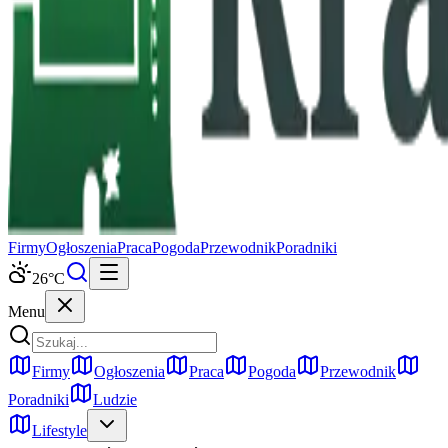
Firmy
Ogłoszenia
Praca
Pogoda
Przewodnik
Poradniki
26
°C
Menu
Firmy
Ogłoszenia
Praca
Pogoda
Przewodnik
Poradniki
Ludzie
Lifestyle