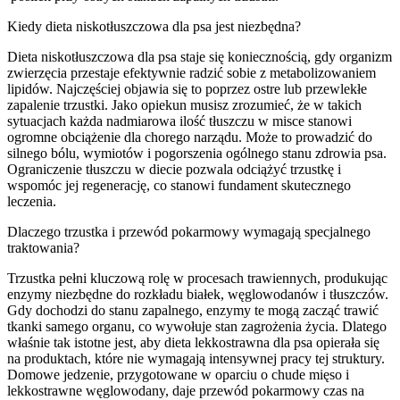
Kiedy dieta niskotłuszczowa dla psa jest niezbędna?
Dieta niskotłuszczowa dla psa staje się koniecznością, gdy organizm
zwierzęcia przestaje efektywnie radzić sobie z metabolizowaniem
lipidów. Najczęściej objawia się to poprzez ostre lub przewlekłe
zapalenie trzustki. Jako opiekun musisz zrozumieć, że w takich
sytuacjach każda nadmiarowa ilość tłuszczu w misce stanowi
ogromne obciążenie dla chorego narządu. Może to prowadzić do
silnego bólu, wymiotów i pogorszenia ogólnego stanu zdrowia psa.
Ograniczenie tłuszczu w diecie pozwala odciążyć trzustkę i
wspomóc jej regenerację, co stanowi fundament skutecznego
leczenia.
Dlaczego trzustka i przewód pokarmowy wymagają specjalnego
traktowania?
Trzustka pełni kluczową rolę w procesach trawiennych, produkując
enzymy niezbędne do rozkładu białek, węglowodanów i tłuszczów.
Gdy dochodzi do stanu zapalnego, enzymy te mogą zacząć trawić
tkanki samego organu, co wywołuje stan zagrożenia życia. Dlatego
właśnie tak istotne jest, aby dieta lekkostrawna dla psa opierała się
na produktach, które nie wymagają intensywnej pracy tej struktury.
Domowe jedzenie, przygotowane w oparciu o chude mięso i
lekkostrawne węglowodany, daje przewód pokarmowy czas na