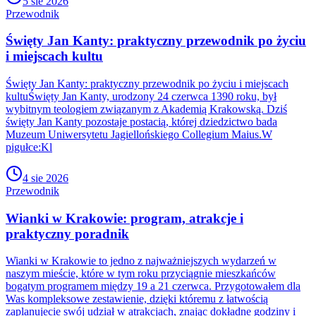
5 sie 2026
Przewodnik
Święty Jan Kanty: praktyczny przewodnik po życiu
i miejscach kultu
Święty Jan Kanty: praktyczny przewodnik po życiu i miejscach
kultuŚwięty Jan Kanty, urodzony 24 czerwca 1390 roku, był
wybitnym teologiem związanym z Akademią Krakowską. Dziś
święty Jan Kanty pozostaje postacią, której dziedzictwo bada
Muzeum Uniwersytetu Jagiellońskiego Collegium Maius.W
pigułce:Kl
4 sie 2026
Przewodnik
Wianki w Krakowie: program, atrakcje i
praktyczny poradnik
Wianki w Krakowie to jedno z najważniejszych wydarzeń w
naszym mieście, które w tym roku przyciągnie mieszkańców
bogatym programem między 19 a 21 czerwca. Przygotowałem dla
Was kompleksowe zestawienie, dzięki któremu z łatwością
zaplanujecie swój udział w atrakcjach, znając dokładne godziny i