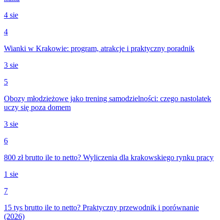
4 sie
4
Wianki w Krakowie: program, atrakcje i praktyczny poradnik
3 sie
5
Obozy młodzieżowe jako trening samodzielności: czego nastolatek
uczy się poza domem
3 sie
6
800 zł brutto ile to netto? Wyliczenia dla krakowskiego rynku pracy
1 sie
7
15 tys brutto ile to netto? Praktyczny przewodnik i porównanie
(2026)