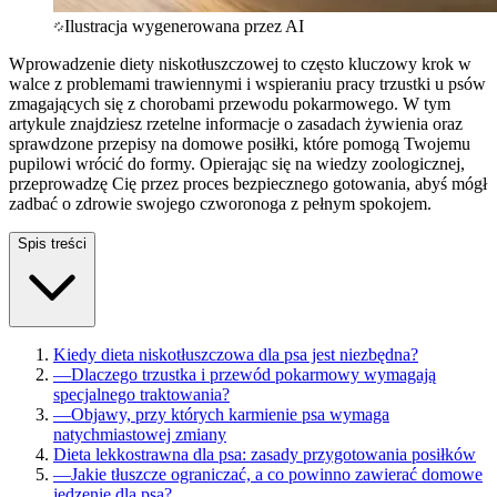
Ilustracja wygenerowana przez AI
Wprowadzenie diety niskotłuszczowej to często kluczowy krok w
walce z problemami trawiennymi i wspieraniu pracy trzustki u psów
zmagających się z chorobami przewodu pokarmowego. W tym
artykule znajdziesz rzetelne informacje o zasadach żywienia oraz
sprawdzone przepisy na domowe posiłki, które pomogą Twojemu
pupilowi wrócić do formy. Opierając się na wiedzy zoologicznej,
przeprowadzę Cię przez proces bezpiecznego gotowania, abyś mógł
zadbać o zdrowie swojego czworonoga z pełnym spokojem.
Spis treści
Kiedy dieta niskotłuszczowa dla psa jest niezbędna?
—
Dlaczego trzustka i przewód pokarmowy wymagają
specjalnego traktowania?
—
Objawy, przy których karmienie psa wymaga
natychmiastowej zmiany
Dieta lekkostrawna dla psa: zasady przygotowania posiłków
—
Jakie tłuszcze ograniczać, a co powinno zawierać domowe
jedzenie dla psa?