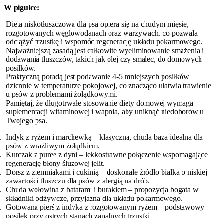
W pigułce:
Dieta niskotłuszczowa dla psa opiera się na chudym mięsie,
rozgotowanych węglowodanach oraz warzywach, co pozwala
odciążyć trzustkę i wspomóc regenerację układu pokarmowego.
Najważniejszą zasadą jest całkowite wyeliminowanie smażenia i
dodawania tłuszczów, takich jak olej czy smalec, do domowych
posiłków.
Praktyczną poradą jest podawanie 4-5 mniejszych posiłków
dziennie w temperaturze pokojowej, co znacząco ułatwia trawienie
u psów z problemami żołądkowymi.
Pamiętaj, że długotrwałe stosowanie diety domowej wymaga
suplementacji witaminowej i wapnia, aby uniknąć niedoborów u
Twojego psa.
Indyk z ryżem i marchewką – klasyczna, chuda baza idealna dla
psów z wrażliwym żołądkiem.
Kurczak z puree z dyni – lekkostrawne połączenie wspomagające
regenerację błony śluzowej jelit.
Dorsz z ziemniakami i cukinią – doskonałe źródło białka o niskiej
zawartości tłuszczu dla psów z alergią na drób.
Chuda wołowina z batatami i burakiem – propozycja bogata w
składniki odżywcze, przyjazna dla układu pokarmowego.
Gotowana pierś z indyka z rozgotowanym ryżem – podstawowy
posiłek przy ostrych stanach zapalnych trzustki.