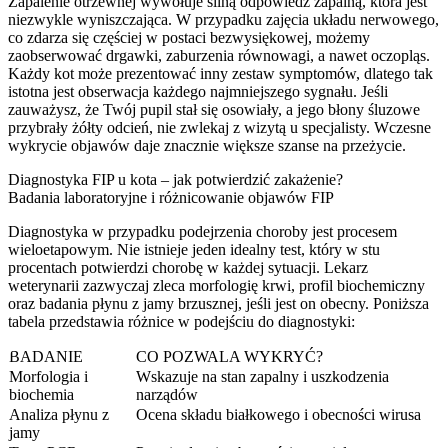
Zapalenie otrzewnej wywołuje silną odpowiedź zapalną, która jest
niezwykle wyniszczająca. W przypadku zajęcia układu nerwowego,
co zdarza się częściej w postaci bezwysiękowej, możemy
zaobserwować drgawki, zaburzenia równowagi, a nawet oczopląs.
Każdy kot może prezentować inny zestaw symptomów, dlatego tak
istotna jest obserwacja każdego najmniejszego sygnału. Jeśli
zauważysz, że Twój pupil stał się osowiały, a jego błony śluzowe
przybrały żółty odcień, nie zwlekaj z wizytą u specjalisty. Wczesne
wykrycie objawów daje znacznie większe szanse na przeżycie.
Diagnostyka FIP u kota – jak potwierdzić zakażenie?
Badania laboratoryjne i różnicowanie objawów FIP
Diagnostyka w przypadku podejrzenia choroby jest procesem
wieloetapowym. Nie istnieje jeden idealny test, który w stu
procentach potwierdzi chorobę w każdej sytuacji. Lekarz
weterynarii zazwyczaj zleca morfologię krwi, profil biochemiczny
oraz badania płynu z jamy brzusznej, jeśli jest on obecny. Poniższa
tabela przedstawia różnice w podejściu do diagnostyki:
BADANIE
CO POZWALA WYKRYĆ?
Morfologia i
Wskazuje na stan zapalny i uszkodzenia
biochemia
narządów
Analiza płynu z
Ocena składu białkowego i obecności wirusa
jamy