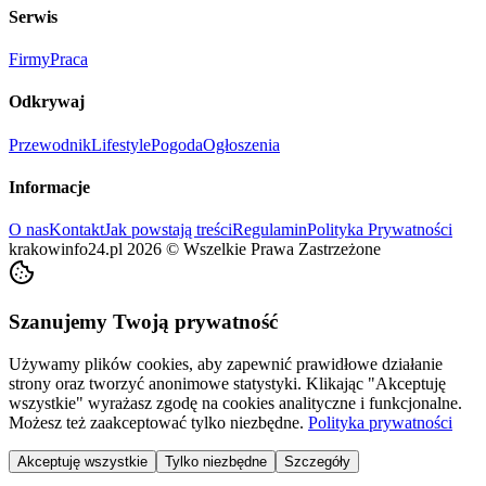
Serwis
Firmy
Praca
Odkrywaj
Przewodnik
Lifestyle
Pogoda
Ogłoszenia
Informacje
O nas
Kontakt
Jak powstają treści
Regulamin
Polityka Prywatności
krakowinfo24.pl
2026
©
Wszelkie Prawa Zastrzeżone
Szanujemy Twoją prywatność
Używamy plików cookies, aby zapewnić prawidłowe działanie
strony oraz tworzyć anonimowe statystyki. Klikając "Akceptuję
wszystkie" wyrażasz zgodę na cookies analityczne i funkcjonalne.
Możesz też zaakceptować tylko niezbędne.
Polityka prywatności
Akceptuję wszystkie
Tylko niezbędne
Szczegóły