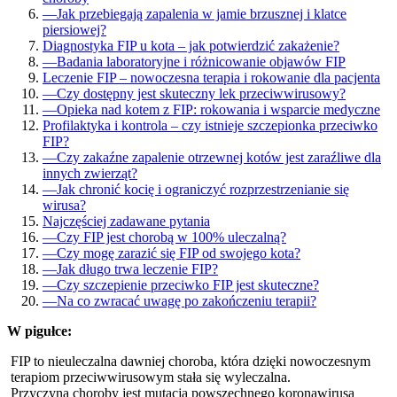
—
Jak przebiegają zapalenia w jamie brzusznej i klatce
piersiowej?
Diagnostyka FIP u kota – jak potwierdzić zakażenie?
—
Badania laboratoryjne i różnicowanie objawów FIP
Leczenie FIP – nowoczesna terapia i rokowanie dla pacjenta
—
Czy dostępny jest skuteczny lek przeciwwirusowy?
—
Opieka nad kotem z FIP: rokowania i wsparcie medyczne
Profilaktyka i kontrola – czy istnieje szczepionka przeciwko
FIP?
—
Czy zakaźne zapalenie otrzewnej kotów jest zaraźliwe dla
innych zwierząt?
—
Jak chronić kocię i ograniczyć rozprzestrzenianie się
wirusa?
Najczęściej zadawane pytania
—
Czy FIP jest chorobą w 100% uleczalną?
—
Czy mogę zarazić się FIP od swojego kota?
—
Jak długo trwa leczenie FIP?
—
Czy szczepienie przeciwko FIP jest skuteczne?
—
Na co zwracać uwagę po zakończeniu terapii?
W pigułce:
FIP to nieuleczalna dawniej choroba, która dzięki nowoczesnym
terapiom przeciwwirusowym stała się wyleczalna.
Przyczyną choroby jest mutacja powszechnego koronawirusa