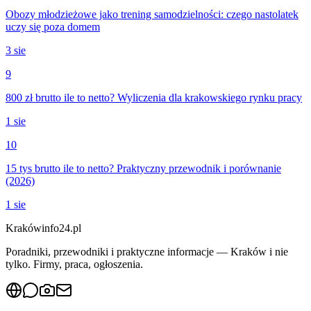
Obozy młodzieżowe jako trening samodzielności: czego nastolatek
uczy się poza domem
3 sie
9
800 zł brutto ile to netto? Wyliczenia dla krakowskiego rynku pracy
1 sie
10
15 tys brutto ile to netto? Praktyczny przewodnik i porównanie
(2026)
1 sie
Krakówinfo24.pl
Poradniki, przewodniki i praktyczne informacje — Kraków i nie
tylko. Firmy, praca, ogłoszenia.