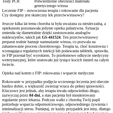
Testy PCR
Potwierdzenie obecności materiału
genetycznego wirusa
Leczenie FIP – nowoczesna terapia i rokowanie dla pacjenta
Czy dostępny jest skuteczny lek przeciwwirusowy?
Jeszcze kilka lat temu choroba ta była uważana za nieuleczalną, a
opiekunom pozostawała jedynie opieka paliatywna. Sytuacja
zmieniła się diametralnie dzięki zastosowaniu analogów
nukleozydów, takich jak
GS-441524
. Ten przeciwwirusowy
preparat realnie hamuje namnażanie wirusa, co pozwala na
zahamowanie procesu chorobowego. Terapia ta, choć kosztowna i
wymagająca regularnych iniekcji lub podawania tabletek, sprawiła,
że FIP przestał być wyrokiem. To przełomowe odkrycie medycyny
weterynaryjnej, które uratowało już tysiące kocich istnień na całym
świecie.
Opieka nad kotem z FIP: rokowania i wsparcie medyczne
Rokowanie w przypadku podjęcia wczesnego leczenia jest obecnie
bardzo dobre, a większość zwierząt wraca do pełnej sprawności.
Kluczowe jest jednak, aby terapia trwała odpowiednio długo,
zazwyczaj przez
84 dni
, a stan pacjenta był monitorowany
regularnie przez lekarza. Podczas walki z chorobą Twój pupil
potrzebuje wsparcia odpornościowego, odpowiedniego żywienia i
minimalizacji stresu. Pamiętaj, że każdy przypadek jest inny, dlatego