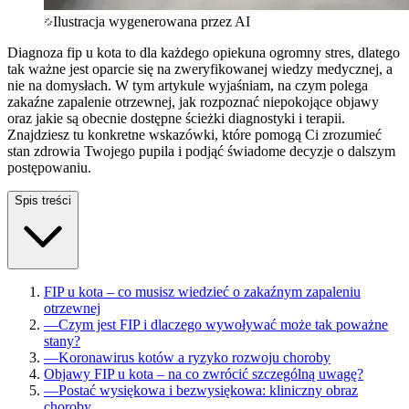
Ilustracja wygenerowana przez AI
Diagnoza fip u kota to dla każdego opiekuna ogromny stres, dlatego
tak ważne jest oparcie się na zweryfikowanej wiedzy medycznej, a
nie na domysłach. W tym artykule wyjaśniam, na czym polega
zakaźne zapalenie otrzewnej, jak rozpoznać niepokojące objawy
oraz jakie są obecnie dostępne ścieżki diagnostyki i terapii.
Znajdziesz tu konkretne wskazówki, które pomogą Ci zrozumieć
stan zdrowia Twojego pupila i podjąć świadome decyzje o dalszym
postępowaniu.
Spis treści
FIP u kota – co musisz wiedzieć o zakaźnym zapaleniu
otrzewnej
—
Czym jest FIP i dlaczego wywoływać może tak poważne
stany?
—
Koronawirus kotów a ryzyko rozwoju choroby
Objawy FIP u kota – na co zwrócić szczególną uwagę?
—
Postać wysiękowa i bezwysiękowa: kliniczny obraz
choroby