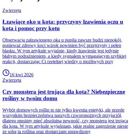
Zwierzęta
Łzawiące oko u kota: przyczyny łzawienia oczu u
kota i pomoc przy kotu
Obserwacja załzawionego oka u pupila zawsze budzi niepokój,
ponieważ zdrowy koci wzrok powinien być przejrzysty i pełen
blasku. W tym artykule wyjaśnię, kiedy łzawienie jest jedynie
błahym podrażnieniem, a kiedy sygnałem wymagającym szybkiej
reakcji, dostarczając Ci rzetelnej wiedzy o możliwych przy
16 kwi 2026
Zwierzęta
Czy monstera jest trująca dla kota? Niebezpieczne
rośliny w twoim domu
Wybór domowych roślin to nie tylko kwestia estetyki, ale przede
wszystkim bezpieczeństwa naszych czworonożnych przyjaciół,
dlatego musimy mieć absolutną pewność, czy monstera jest trująca
dla kota. W tym artykule wyjaśniam, jakie realne zagrożenie niesie
ze sobą ta roślina oraz dostarczam sprawdzony