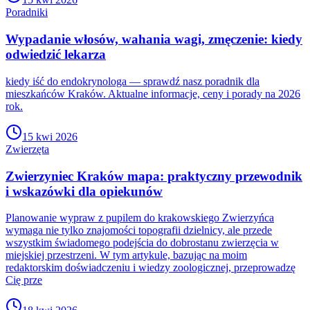
Poradniki
Wypadanie włosów, wahania wagi, zmęczenie: kiedy
odwiedzić lekarza
kiedy iść do endokrynologa — sprawdź nasz poradnik dla
mieszkańców Kraków. Aktualne informacje, ceny i porady na 2026
rok.
15 kwi 2026
Zwierzęta
Zwierzyniec Kraków mapa: praktyczny przewodnik
i wskazówki dla opiekunów
Planowanie wypraw z pupilem do krakowskiego Zwierzyńca
wymaga nie tylko znajomości topografii dzielnicy, ale przede
wszystkim świadomego podejścia do dobrostanu zwierzęcia w
miejskiej przestrzeni. W tym artykule, bazując na moim
redaktorskim doświadczeniu i wiedzy zoologicznej, przeprowadzę
Cię prze