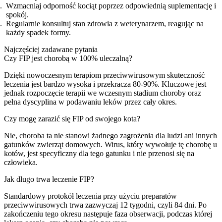
Wzmacniaj odporność kociąt poprzez odpowiednią suplementację i
spokój.
Regularnie konsultuj stan zdrowia z weterynarzem, reagując na
każdy spadek formy.
Najczęściej zadawane pytania
Czy FIP jest chorobą w 100% uleczalną?
Dzięki nowoczesnym terapiom przeciwwirusowym skuteczność
leczenia jest bardzo wysoka i przekracza 80-90%. Kluczowe jest
jednak rozpoczęcie terapii we wczesnym stadium choroby oraz
pełna dyscyplina w podawaniu leków przez cały okres.
Czy mogę zarazić się FIP od swojego kota?
Nie, choroba ta nie stanowi żadnego zagrożenia dla ludzi ani innych
gatunków zwierząt domowych. Wirus, który wywołuje tę chorobę u
kotów, jest specyficzny dla tego gatunku i nie przenosi się na
człowieka.
Jak długo trwa leczenie FIP?
Standardowy protokół leczenia przy użyciu preparatów
przeciwwirusowych trwa zazwyczaj 12 tygodni, czyli 84 dni. Po
zakończeniu tego okresu następuje faza obserwacji, podczas której