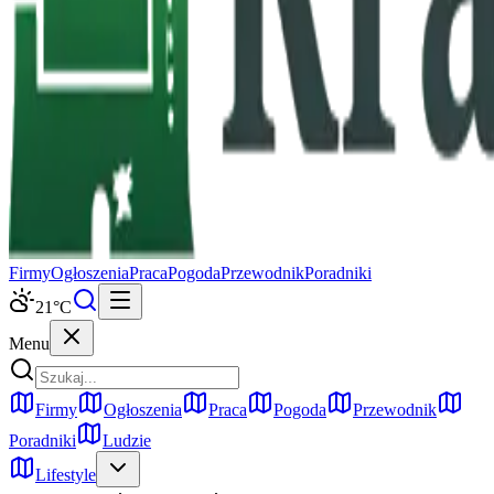
Firmy
Ogłoszenia
Praca
Pogoda
Przewodnik
Poradniki
21
°C
Menu
Firmy
Ogłoszenia
Praca
Pogoda
Przewodnik
Poradniki
Ludzie
Lifestyle