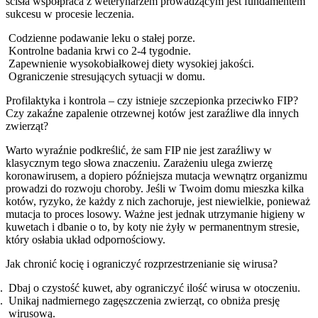
ścisła współpraca z weterynarzem prowadzącym jest fundamentem
sukcesu w procesie leczenia.
Codzienne podawanie leku o stałej porze.
Kontrolne badania krwi co 2-4 tygodnie.
Zapewnienie wysokobiałkowej diety wysokiej jakości.
Ograniczenie stresujących sytuacji w domu.
Profilaktyka i kontrola – czy istnieje szczepionka przeciwko FIP?
Czy zakaźne zapalenie otrzewnej kotów jest zaraźliwe dla innych
zwierząt?
Warto wyraźnie podkreślić, że sam FIP nie jest zaraźliwy w
klasycznym tego słowa znaczeniu. Zarażeniu ulega zwierzę
koronawirusem, a dopiero późniejsza mutacja wewnątrz organizmu
prowadzi do rozwoju choroby. Jeśli w Twoim domu mieszka kilka
kotów, ryzyko, że każdy z nich zachoruje, jest niewielkie, ponieważ
mutacja to proces losowy. Ważne jest jednak utrzymanie higieny w
kuwetach i dbanie o to, by koty nie żyły w permanentnym stresie,
który osłabia układ odpornościowy.
Jak chronić kocię i ograniczyć rozprzestrzenianie się wirusa?
Dbaj o czystość kuwet, aby ograniczyć ilość wirusa w otoczeniu.
Unikaj nadmiernego zagęszczenia zwierząt, co obniża presję
wirusową.