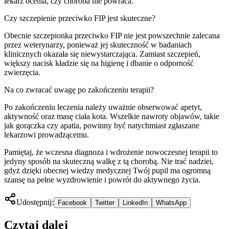
lekarz ocenia, czy choroba nie powraca.
Czy szczepienie przeciwko FIP jest skuteczne?
Obecnie szczepionka przeciwko FIP nie jest powszechnie zalecana
przez weterynarzy, ponieważ jej skuteczność w badaniach
klinicznych okazała się niewystarczająca. Zamiast szczepień,
większy nacisk kładzie się na higienę i dbanie o odporność
zwierzęcia.
Na co zwracać uwagę po zakończeniu terapii?
Po zakończeniu leczenia należy uważnie obserwować apetyt,
aktywność oraz masę ciała kota. Wszelkie nawroty objawów, takie
jak gorączka czy apatia, powinny być natychmiast zgłaszane
lekarzowi prowadzącemu.
Pamiętaj, że wczesna diagnoza i wdrożenie nowoczesnej terapii to
jedyny sposób na skuteczną walkę z tą chorobą. Nie trać nadziei,
gdyż dzięki obecnej wiedzy medycznej Twój pupil ma ogromną
szansę na pełne wyzdrowienie i powrót do aktywnego życia.
Udostępnij:
Facebook
Twitter
LinkedIn
WhatsApp
Czytaj dalej