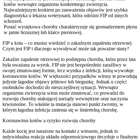
kotów wewnątrz organizmu konkretnego zwierzęcia.
Najważniejszym krokiem po zauważeniu objawów jest szybka
diagnostyka u lekarza weterynarii, która odróżni FIP od innych
schorzeń.
Postać wysiękowa choroby charakteryzuje się gromadzeniem płynu
w jamie brzusznej lub klatce piersiowej.
FIP u kota – co musisz wiedzieć o zakaźnym zapaleniu otrzewnej
Czym jest FIP i dlaczego wywoływać może tak poważne stany?
Zakaźne zapalenie otrzewnej to podstępna choroba, która przez lata
była uważana za wyrok. FIP nie jest bezpośrednio zaraźliwy w
swojej zmutowanej formie, lecz wynika z infekcji, którą wywołuje
koronawirus kotów. W większości przypadków wirusy te powodują
jedynie łagodne objawy jelitowe lub biegunkę. Jednak u części
osobników dochodzi do nieszczęśliwej sytuacji. Wewnątrz
organizmu zwierzęcia wirus może zmutować, co prowadzi do
rozwoju choroby atakującej narządy wewnętrzne oraz naczynia
krwionośne. To właśnie ta mutacja stanowi punkt zwrotny, w
którym łagodna infekcja zmienia się w śmiertelną chorobę.
Koronawirus kotów a ryzyko rozwoju choroby
Każde kocię jest narażone na kontakt z wirusem, jednak to
indywidualna reakcja układu odpornościowego decyduje o finalnym