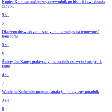
Kopiec Krakusa: praktyczny przewodnik po historii i zwiedzaniu
zabytku
5 sie
5
Dlaczego doświadczenie spedytora ma wpływ na rentowność
transportu
5 sie
6
Święty Jan Kanty: praktyczny przewodnik po życiu i miejscach
kultu
4 sie
7
Wianki w Krakowie: program, atrakcje i praktyczny poradnik
3 sie
8