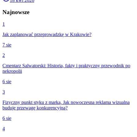
18 kwi 2026
Najnowsze
1
Jak zaplanować przeprowadzkę w Krakowie?
7 sie
2
Cmentarz Salwatorski: Historia, fakty i praktyczny przewodnik po
nekropolii
6 sie
3
Fizyczny punkt styku z marką. Jak nowoczesna reklama wizualna
buduje przewagę konkurencyjną?
6 sie
4