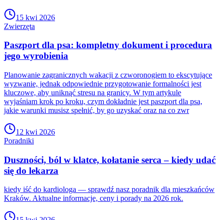
15 kwi 2026
Zwierzęta
Paszport dla psa: kompletny dokument i procedura
jego wyrobienia
Planowanie zagranicznych wakacji z czworonogiem to ekscytujące
wyzwanie, jednak odpowiednie przygotowanie formalności jest
kluczowe, aby uniknąć stresu na granicy. W tym artykule
wyjaśniam krok po kroku, czym dokładnie jest paszport dla psa,
jakie warunki musisz spełnić, by go uzyskać oraz na co zwr
12 kwi 2026
Poradniki
Duszności, ból w klatce, kołatanie serca – kiedy udać
się do lekarza
kiedy iść do kardiologa — sprawdź nasz poradnik dla mieszkańców
Kraków. Aktualne informacje, ceny i porady na 2026 rok.
15 kwi 2026