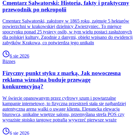
Cmentarz Salwatorski: Historia, fakty i praktyczny
przewodnik po nekropolii
Cmentarz Salwatorski, założony w 1865 roku, zajmuje 5 hektarów
powierzchni w krakowskiej dzielnicy Zwierzyniec. To miejsce
spoczynku ponad 25 tysięcy osób, w tym wielu postaci zasłużonych
dla polskiej kultury. Zgodnie z danymi, obiekt wpisano do ewidencji
zabytków Krakowa, co potwierdza jego unikaln
6 sie 2026
Biznes
Fizyczny punkt styku z marką. Jak nowoczesna
reklama wizualna buduje przewagę
konkurencyjną?
W świecie opanowanym przez cyfrowy szum i powtarzalne
kampanie internetowe, to fizyczna przestrzeń stała się najbardziej
autentyczną areną walki o uwagę klienta. Elegancka elewacja
biurowca, unikalne wnętrze salonu, przemyślana strefa POS czy
wyraziste stoisko targowe potrafią wywrzeć pierwsze wraże
6 sie 2026