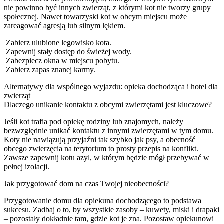
nie powinno być innych zwierząt, z którymi kot nie tworzy grupy
społecznej. Nawet towarzyski kot w obcym miejscu może
zareagować agresją lub silnym lękiem.
Zabierz ulubione legowisko kota.
Zapewnij stały dostęp do świeżej wody.
Zabezpiecz okna w miejscu pobytu.
Zabierz zapas znanej karmy.
Alternatywy dla wspólnego wyjazdu: opieka dochodząca i hotel dla
zwierząt
Dlaczego unikanie kontaktu z obcymi zwierzętami jest kluczowe?
Jeśli kot trafia pod opiekę rodziny lub znajomych, należy
bezwzględnie unikać kontaktu z innymi zwierzętami w tym domu.
Koty nie nawiązują przyjaźni tak szybko jak psy, a obecność
obcego zwierzęcia na terytorium to prosty przepis na konflikt.
Zawsze zapewnij kotu azyl, w którym będzie mógł przebywać w
pełnej izolacji.
Jak przygotować dom na czas Twojej nieobecności?
Przygotowanie domu dla opiekuna dochodzącego to podstawa
sukcesu. Zadbaj o to, by wszystkie zasoby – kuwety, miski i drapaki
– pozostały dokładnie tam, gdzie kot je zna. Pozostaw opiekunowi