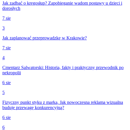
Jak zadbać o kręgosłup? Zapobieganie wadom postawy u dzieci i
dorosłych
7 sie
3
Jak zaplanować przeprowadzkę w Krakowie?
7 sie
4
Cmentarz Salwatorski: Historia, fakty i praktyczny przewodnik po
nekropolii
6 sie
5
Fizyczny punkt styku z marką. Jak nowoczesna reklama wizualna
buduje przewagę konkurencyjną?
6 sie
6