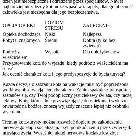
dzień jest niebezpieczne i odradzane przez specjalistów. Nawet
najbardziej niezależny kot może wpaść w tarapaty, dlatego obecność
człowieka jest niezbędna dla jego bezpieczeństwa.
POZIOM
OPCJA OPIEKI
ZALECENIE
STRESU
Opieka dochodząca
Niski
Najlepsza
Pobyt u znajomych
Średni
Dobra (tylko bez
zwierząt)
Podróż z
Wysoki
Dla obieżyświatów
właścicielem
Przygotowanie kota do wyjazdu: kiedy podróż z właścicielem ma
sens?
Jak ocenić charakter kota i jego predyspozycje do bycia turystą?
Każda decyzja o zabraniu kota na wakacje musi być poprzedzona
wnikliwą obserwacją jego charakteru. Zanim spakujesz transporter,
zastanów się, czy Twój podopieczny jest ciekawy świata, czy raczej
lękliwy. Koty, które silnie przywiązują się do opiekuna i wykazują
otwartość na bodźce, znoszą wyjazdy znacznie lepiej niż osobniki
wycofane.
Trening kota-turysty można rozważać dopiero po zakończeniu
pierwszego etapu socjalizacji, czyli po ukończeniu przez zwierzę
3.
miesiąca życia
. Wcześniej układ nerwowy kociaka jest zbyt