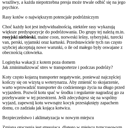
wrażliwy, a każda niepotrzebna presja może trwale odbić się na jego
psychice.
Rasy kotów o największym potencjale podróżniczym
Choć każdy kot jest indywidualnością, niektóre rasy wykazują
większe predyspozycje do podróżowania. Do grupy tej należą m.in.
rosyjski niebieski
, maine coon, norweski leśny, syberyjski, turecki
van, perski, syjamski oraz kartuski. Przedstawiciele tych ras często
szybciej akceptują nowe warunki, o ile od małego były oswajane z
obecnością człowieka.
Logistyka wakacji z kotem poza domem
Jak zminimalizować stres w transporterze i podczas podróży?
Koty często kojarzą transporter negatywnie, ponieważ najczęściej
kończy się on wizytą u weterynarza. Aby zmienić to skojarzenie,
warto wprowadzić transporter do codziennego życia na długo przed
wyjazdem. Pozwól kotu spać w środku i regularnie nagradzaj go za
przebywanie w tej przestrzeni. Jeśli zdecydujesz się na wspólny
wyjazd, zapewnij kotu wewnątrz kocyk przesiąknięty zapachem
domu, co zadziała jak kojąca kotwica.
Bezpieczeństwo i aklimatyzacja w nowym miejscu
Zmiana otoczenia jest stresująca, dlatego w miejscu tymczasowym