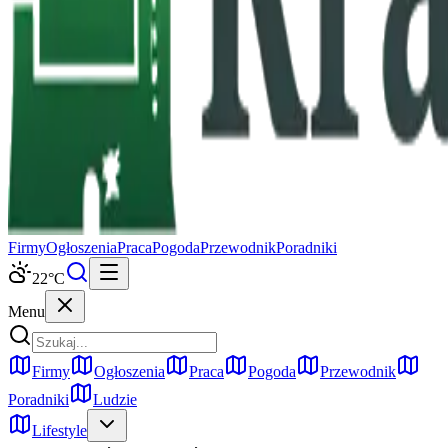
Firmy
Ogłoszenia
Praca
Pogoda
Przewodnik
Poradniki
22
°C
Menu
Firmy
Ogłoszenia
Praca
Pogoda
Przewodnik
Poradniki
Ludzie
Lifestyle