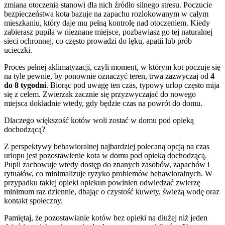
zmiana otoczenia stanowi dla nich źródło silnego stresu. Poczucie
bezpieczeństwa kota bazuje na zapachu rozlokowanym w całym
mieszkaniu, który daje mu pełną kontrolę nad otoczeniem. Kiedy
zabierasz pupila w nieznane miejsce, pozbawiasz go tej naturalnej
sieci ochronnej, co często prowadzi do lęku, apatii lub prób
ucieczki.
Proces pełnej aklimatyzacji, czyli moment, w którym kot poczuje się
na tyle pewnie, by ponownie oznaczyć teren, trwa zazwyczaj od
4
do 8 tygodni
. Biorąc pod uwagę ten czas, typowy urlop często mija
się z celem. Zwierzak zacznie się przyzwyczajać do nowego
miejsca dokładnie wtedy, gdy będzie czas na powrót do domu.
Dlaczego większość kotów woli zostać w domu pod opieką
dochodzącą?
Z perspektywy behawioralnej najbardziej polecaną opcją na czas
urlopu jest pozostawienie kota w domu pod opieką dochodzącą.
Pupil zachowuje wtedy dostęp do znanych zasobów, zapachów i
rytuałów, co minimalizuje ryzyko problemów behawioralnych. W
przypadku takiej opieki opiekun powinien odwiedzać zwierzę
minimum raz dziennie, dbając o czystość kuwety, świeżą wodę oraz
kontakt społeczny.
Pamiętaj, że pozostawianie kotów bez opieki na dłużej niż jeden