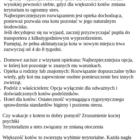
wysokiej pewności siebie, gdyż dla większości kotów zmiana
terytorium to ogromny stres.
Najbezpieczniejszym rozwiązaniem jest opieka dochodząca,
ponieważ pozwala ona kotu pozostać w jego naturalnym
środowisku.
Jeśli decydujesz się na wyjazd, zacznij przyzwyczajać pupila do
transportera z kilkutygodniowym wyprzedzeniem.
Pamiętaj, że pełna aklimatyzacja kota w nowym miejscu trwa
zazwyczaj od 4 do 8 tygodni.
Domowe zacisze z wizytami opiekuna: Najbezpieczniejsza opcja,
w której kot pozostaje w znanych mu warunkach.
Opieka u rodziny lub znajomych: Rozwiązanie dopuszczalne tylko
wtedy, gdy kot ma zapewnione osobne pomieszczenie bez innych
zwierząt.
Podróż z właścicielem: Opcja wyłącznie dla odważnych i
doświadczonych kotów-podróżników.
Hotel dla kotów: Ostateczność wymagająca rygorystycznego
sprawdzenia standardów higieny i poziomu stresu.
Czy wakacje z kotem to dobry pomysł? Zrozumienie kociej
psychiki
Terytorializm a stres związany ze zmianą otoczenia
Większość kotów to zwierzęta wybitnie terytorialne. Każda nagła