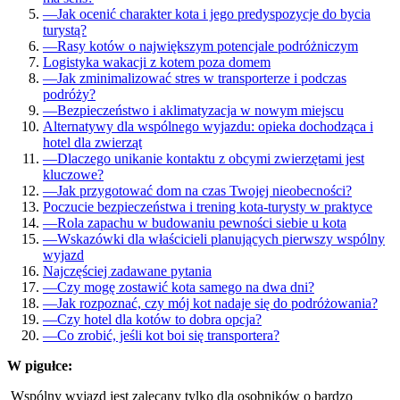
—
Jak ocenić charakter kota i jego predyspozycje do bycia
turystą?
—
Rasy kotów o największym potencjale podróżniczym
Logistyka wakacji z kotem poza domem
—
Jak zminimalizować stres w transporterze i podczas
podróży?
—
Bezpieczeństwo i aklimatyzacja w nowym miejscu
Alternatywy dla wspólnego wyjazdu: opieka dochodząca i
hotel dla zwierząt
—
Dlaczego unikanie kontaktu z obcymi zwierzętami jest
kluczowe?
—
Jak przygotować dom na czas Twojej nieobecności?
Poczucie bezpieczeństwa i trening kota-turysty w praktyce
—
Rola zapachu w budowaniu pewności siebie u kota
—
Wskazówki dla właścicieli planujących pierwszy wspólny
wyjazd
Najczęściej zadawane pytania
—
Czy mogę zostawić kota samego na dwa dni?
—
Jak rozpoznać, czy mój kot nadaje się do podróżowania?
—
Czy hotel dla kotów to dobra opcja?
—
Co zrobić, jeśli kot boi się transportera?
W pigułce:
Wspólny wyjazd jest zalecany tylko dla osobników o bardzo