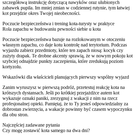
szczegółową instrukcję dotyczącą nawyków oraz ulubionych
zabawek pupila. Im mniej zmian w codziennej rutynie, tym łatwiej
kot przejdzie okres Twojej nieobecności.
Poczucie bezpieczeństwa i trening kota-turysty w praktyce
Rola zapachu w budowaniu pewności siebie u kota
Poczucie bezpieczeństwa bazuje na rozlokowanym w otoczeniu
własnym zapachu, co daje kotu kontrolę nad terytorium. Podczas
wyjazdu zabierz przedmioty, które ten zapach niosą: kocyk czy
zużyty drapak. Te drobne akcenty sprawią, że w nowym pokoju kot
szybciej odnajdzie punkty zaczepienia, które zredukują poziom
kortyzolu.
Wskazówki dla właścicieli planujących pierwszy wspólny wyjazd
Zanim wyruszysz w pierwszą podróż, przetestuj reakcję kota na
krótszych dystansach. Jeśli po krótkiej przejażdżce autem kot
wykazuje oznaki paniki, zrezygnuj z wakacji z nim na rzecz
profesjonalnej opieki. Pamiętaj, że to Ty jesteś odpowiedzialny za
dobrostan zwierzęcia, a wakacje powinny być czasem wypoczynku
dla obu stron.
Najczęściej zadawane pytania
Czy mogę zostawić kota samego na dwa dni?