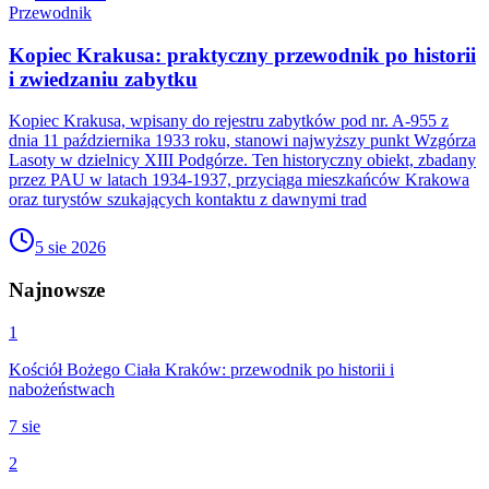
Przewodnik
Kopiec Krakusa: praktyczny przewodnik po historii
i zwiedzaniu zabytku
Kopiec Krakusa, wpisany do rejestru zabytków pod nr. A-955 z
dnia 11 października 1933 roku, stanowi najwyższy punkt Wzgórza
Lasoty w dzielnicy XIII Podgórze. Ten historyczny obiekt, zbadany
przez PAU w latach 1934-1937, przyciąga mieszkańców Krakowa
oraz turystów szukających kontaktu z dawnymi trad
5 sie 2026
Najnowsze
1
Kościół Bożego Ciała Kraków: przewodnik po historii i
nabożeństwach
7 sie
2