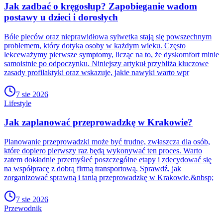
Jak zadbać o kręgosłup? Zapobieganie wadom
postawy u dzieci i dorosłych
Bóle pleców oraz nieprawidłowa sylwetka stają się powszechnym
problemem, który dotyka osoby w każdym wieku. Często
lekceważymy pierwsze symptomy, licząc na to, że dyskomfort minie
samoistnie po odpoczynku. Niniejszy artykuł przybliża kluczowe
zasady profilaktyki oraz wskazuje, jakie nawyki warto wpr
7 sie 2026
Lifestyle
Jak zaplanować przeprowadzkę w Krakowie?
Planowanie przeprowadzki może być trudne, zwłaszcza dla osób,
które dopiero pierwszy raz będą wykonywać ten proces. Warto
zatem dokładnie przemyśleć poszczególne etapy i zdecydować się
na współpracę z dobrą firmą transportową. Sprawdź, jak
zorganizować sprawną i tanią przeprowadzkę w Krakowie.&nbsp;
7 sie 2026
Przewodnik