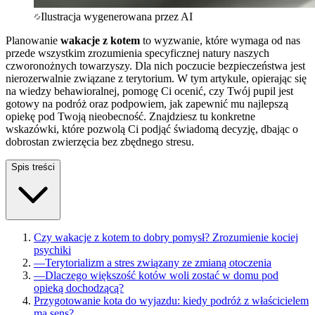
Ilustracja wygenerowana przez AI
Planowanie
wakacje z kotem
to wyzwanie, które wymaga od nas
przede wszystkim zrozumienia specyficznej natury naszych
czworonożnych towarzyszy. Dla nich poczucie bezpieczeństwa jest
nierozerwalnie związane z terytorium. W tym artykule, opierając się
na wiedzy behawioralnej, pomogę Ci ocenić, czy Twój pupil jest
gotowy na podróż oraz podpowiem, jak zapewnić mu najlepszą
opiekę pod Twoją nieobecność. Znajdziesz tu konkretne
wskazówki, które pozwolą Ci podjąć świadomą decyzję, dbając o
dobrostan zwierzęcia bez zbędnego stresu.
Spis treści
Czy wakacje z kotem to dobry pomysł? Zrozumienie kociej
psychiki
—
Terytorializm a stres związany ze zmianą otoczenia
—
Dlaczego większość kotów woli zostać w domu pod
opieką dochodzącą?
Przygotowanie kota do wyjazdu: kiedy podróż z właścicielem
ma sens?