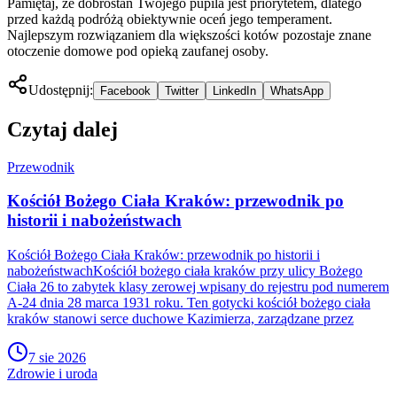
Pamiętaj, że dobrostan Twojego pupila jest priorytetem, dlatego
przed każdą podróżą obiektywnie oceń jego temperament.
Najlepszym rozwiązaniem dla większości kotów pozostaje znane
otoczenie domowe pod opieką zaufanej osoby.
Udostępnij:
Facebook
Twitter
LinkedIn
WhatsApp
Czytaj dalej
Przewodnik
Kościół Bożego Ciała Kraków: przewodnik po
historii i nabożeństwach
Kościół Bożego Ciała Kraków: przewodnik po historii i
nabożeństwachKościół bożego ciała kraków przy ulicy Bożego
Ciała 26 to zabytek klasy zerowej wpisany do rejestru pod numerem
A-24 dnia 28 marca 1931 roku. Ten gotycki kościół bożego ciała
kraków stanowi serce duchowe Kazimierza, zarządzane przez
7 sie 2026
Zdrowie i uroda