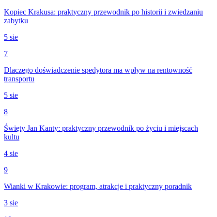
Kopiec Krakusa: praktyczny przewodnik po historii i zwiedzaniu
zabytku
5 sie
7
Dlaczego doświadczenie spedytora ma wpływ na rentowność
transportu
5 sie
8
Święty Jan Kanty: praktyczny przewodnik po życiu i miejscach
kultu
4 sie
9
Wianki w Krakowie: program, atrakcje i praktyczny poradnik
3 sie