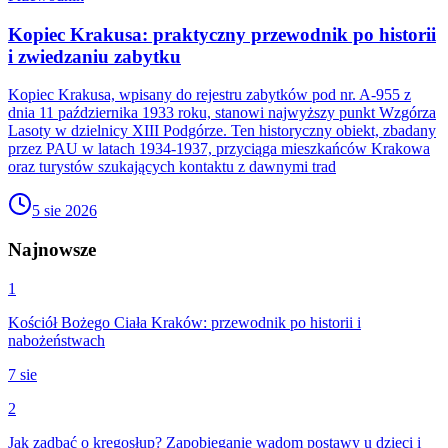
Kopiec Krakusa: praktyczny przewodnik po historii
i zwiedzaniu zabytku
Kopiec Krakusa, wpisany do rejestru zabytków pod nr. A-955 z
dnia 11 października 1933 roku, stanowi najwyższy punkt Wzgórza
Lasoty w dzielnicy XIII Podgórze. Ten historyczny obiekt, zbadany
przez PAU w latach 1934-1937, przyciąga mieszkańców Krakowa
oraz turystów szukających kontaktu z dawnymi trad
5 sie 2026
Najnowsze
1
Kościół Bożego Ciała Kraków: przewodnik po historii i
nabożeństwach
7 sie
2
Jak zadbać o kręgosłup? Zapobieganie wadom postawy u dzieci i