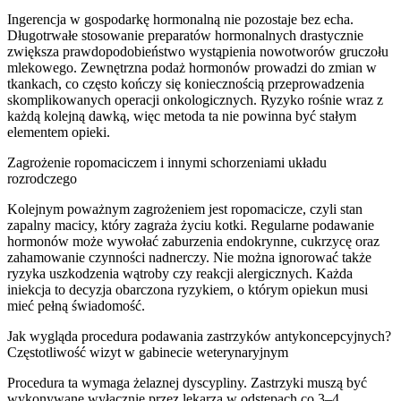
Ingerencja w gospodarkę hormonalną nie pozostaje bez echa.
Długotrwałe stosowanie preparatów hormonalnych drastycznie
zwiększa prawdopodobieństwo wystąpienia nowotworów gruczołu
mlekowego. Zewnętrzna podaż hormonów prowadzi do zmian w
tkankach, co często kończy się koniecznością przeprowadzenia
skomplikowanych operacji onkologicznych. Ryzyko rośnie wraz z
każdą kolejną dawką, więc metoda ta nie powinna być stałym
elementem opieki.
Zagrożenie ropomaciczem i innymi schorzeniami układu
rozrodczego
Kolejnym poważnym zagrożeniem jest ropomacicze, czyli stan
zapalny macicy, który zagraża życiu kotki. Regularne podawanie
hormonów może wywołać zaburzenia endokrynne, cukrzycę oraz
zahamowanie czynności nadnerczy. Nie można ignorować także
ryzyka uszkodzenia wątroby czy reakcji alergicznych. Każda
iniekcja to decyzja obarczona ryzykiem, o którym opiekun musi
mieć pełną świadomość.
Jak wygląda procedura podawania zastrzyków antykoncepcyjnych?
Częstotliwość wizyt w gabinecie weterynaryjnym
Procedura ta wymaga żelaznej dyscypliny. Zastrzyki muszą być
wykonywane wyłącznie przez lekarza w odstępach co 3–4