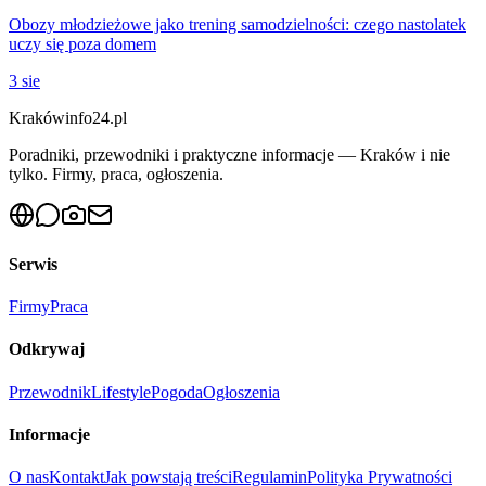
Obozy młodzieżowe jako trening samodzielności: czego nastolatek
uczy się poza domem
3 sie
Krakówinfo24.pl
Poradniki, przewodniki i praktyczne informacje — Kraków i nie
tylko. Firmy, praca, ogłoszenia.
Serwis
Firmy
Praca
Odkrywaj
Przewodnik
Lifestyle
Pogoda
Ogłoszenia
Informacje
O nas
Kontakt
Jak powstają treści
Regulamin
Polityka Prywatności