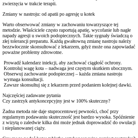
zwierzęcia w trakcie terapii.
Zmiany w nastroju: od apatii po agresję u kotek
Warto obserwować zmiany w zachowaniu towarzyszące tej
metodzie. Właściciele często raportują apatię, wycofanie lub nagłe
napady agresji u swoich podopiecznych. Takie sygnały świadczą o
złej tolerancji preparatu. Każdą gwałtowną zmianę nastroju należy
bezzwłocznie skonsultować z lekarzem, gdyż może ona zapowiadać
poważne problemy zdrowotne.
Prowadź kalendarz iniekcji, aby zachować ciągłość ochrony.
Kontroluj wagę kota – nadwaga jest częstym skutkiem ubocznym.
Obserwuj zachowanie podopiecznej – każda zmiana nastroju
wymaga konsultacji.
Zawsze skonsultuj się z lekarzem przed podaniem kolejnej dawki.
Najczęściej zadawane pytania
Czy zastrzyk antykoncepcyjny jest w 100% skuteczny?
Żadna metoda nie daje stuprocentowej pewności, choć przy
regularnym podawaniu skuteczność jest bardzo wysoka. Spóźnienie
z wizytą o zaledwie kilka dni może jednak doprowadzić do owulacji
i nieplanowanej ciąży.