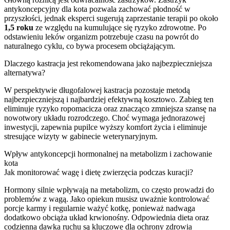
antykoncepcyjny dla kota pozwala zachować płodność w
przyszłości, jednak eksperci sugerują zaprzestanie terapii po około
1,5 roku
ze względu na kumulujące się ryzyko zdrowotne. Po
odstawieniu leków organizm potrzebuje czasu na powrót do
naturalnego cyklu, co bywa procesem obciążającym.
Dlaczego kastracja jest rekomendowana jako najbezpieczniejsza
alternatywa?
W perspektywie długofalowej kastracja pozostaje metodą
najbezpieczniejszą i najbardziej efektywną kosztowo. Zabieg ten
eliminuje ryzyko ropomacicza oraz znacząco zmniejsza szansę na
nowotwory układu rozrodczego. Choć wymaga jednorazowej
inwestycji, zapewnia pupilce wyższy komfort życia i eliminuje
stresujące wizyty w gabinecie weterynaryjnym.
Wpływ antykoncepcji hormonalnej na metabolizm i zachowanie
kota
Jak monitorować wagę i dietę zwierzęcia podczas kuracji?
Hormony silnie wpływają na metabolizm, co często prowadzi do
problemów z wagą. Jako opiekun musisz uważnie kontrolować
porcje karmy i regularnie ważyć kotkę, ponieważ nadwaga
dodatkowo obciąża układ krwionośny. Odpowiednia dieta oraz
codzienna dawka ruchu są kluczowe dla ochrony zdrowia