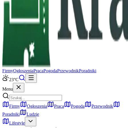
Firmy
Ogłoszenia
Praca
Pogoda
Przewodnik
Poradniki
23
°C
Menu
Firmy
Ogłoszenia
Praca
Pogoda
Przewodnik
Poradniki
Ludzie
Lifestyle