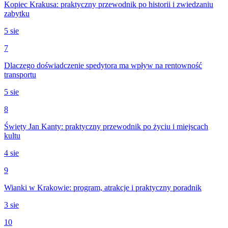
Kopiec Krakusa: praktyczny przewodnik po historii i zwiedzaniu
zabytku
5 sie
7
Dlaczego doświadczenie spedytora ma wpływ na rentowność
transportu
5 sie
8
Święty Jan Kanty: praktyczny przewodnik po życiu i miejscach
kultu
4 sie
9
Wianki w Krakowie: program, atrakcje i praktyczny poradnik
3 sie
10