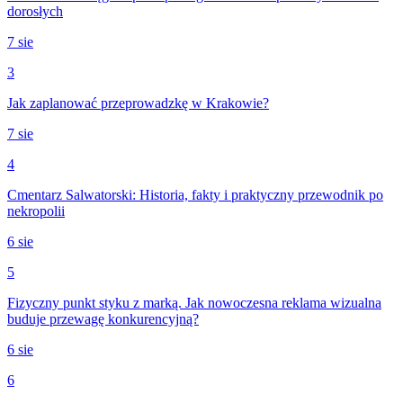
dorosłych
7 sie
3
Jak zaplanować przeprowadzkę w Krakowie?
7 sie
4
Cmentarz Salwatorski: Historia, fakty i praktyczny przewodnik po
nekropolii
6 sie
5
Fizyczny punkt styku z marką. Jak nowoczesna reklama wizualna
buduje przewagę konkurencyjną?
6 sie
6