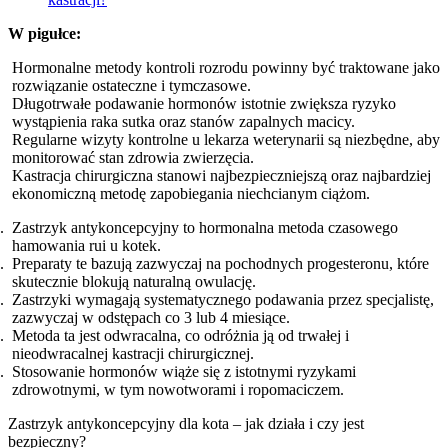
W pigułce:
Hormonalne metody kontroli rozrodu powinny być traktowane jako
rozwiązanie ostateczne i tymczasowe.
Długotrwałe podawanie hormonów istotnie zwiększa ryzyko
wystąpienia raka sutka oraz stanów zapalnych macicy.
Regularne wizyty kontrolne u lekarza weterynarii są niezbędne, aby
monitorować stan zdrowia zwierzęcia.
Kastracja chirurgiczna stanowi najbezpieczniejszą oraz najbardziej
ekonomiczną metodę zapobiegania niechcianym ciążom.
Zastrzyk antykoncepcyjny to hormonalna metoda czasowego
hamowania rui u kotek.
Preparaty te bazują zazwyczaj na pochodnych progesteronu, które
skutecznie blokują naturalną owulację.
Zastrzyki wymagają systematycznego podawania przez specjalistę,
zazwyczaj w odstępach co 3 lub 4 miesiące.
Metoda ta jest odwracalna, co odróżnia ją od trwałej i
nieodwracalnej kastracji chirurgicznej.
Stosowanie hormonów wiąże się z istotnymi ryzykami
zdrowotnymi, w tym nowotworami i ropomaciczem.
Zastrzyk antykoncepcyjny dla kota – jak działa i czy jest
bezpieczny?