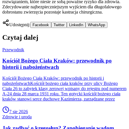
rozwiązaniem, które niesie ze sobą poważne ryzyko dla zdrowia.
Zdecydowanie najbezpieczniejszym wyjściem dla długofalowego
dobrostanu zwierzęcia pozostaje kastracja chirurgiczna.
Udostępnij:
Facebook
Twitter
LinkedIn
WhatsApp
Czytaj dalej
Przewodnik
Kościół Bożego Ciała Kraków: przewodnik po
historii i nabożeństwach
Kościół Bożego Ciała Kraków: przewodnik po historii i
nabożeństwachKościół bożego ciała kraków przy ulicy Bożego
Ciała 26 to zabytek klasy zerowej wpisany do rejestru pod numerem
A-24 dnia 28 marca 1931 roku. Ten gotycki kościół bożego ciała
kraków stanowi serce duchowe Kazimierza, zarządzane przez
7 sie 2026
Zdrowie i uroda
Jak zadbać o kręgosłup? Zapobieganie wadom