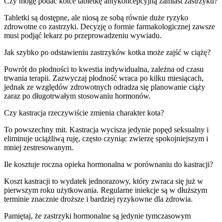
Czy mogę podać kotce tabletkę antykoncepcyjną zamiast zastrzyku?
Tabletki są dostępne, ale niosą ze sobą równie duże ryzyko
zdrowotne co zastrzyki. Decyzję o formie farmakologicznej zawsze
musi podjąć lekarz po przeprowadzeniu wywiadu.
Jak szybko po odstawieniu zastrzyków kotka może zajść w ciążę?
Powrót do płodności to kwestia indywidualna, zależna od czasu
trwania terapii. Zazwyczaj płodność wraca po kilku miesiącach,
jednak ze względów zdrowotnych odradza się planowanie ciąży
zaraz po długotrwałym stosowaniu hormonów.
Czy kastracja rzeczywiście zmienia charakter kota?
To powszechny mit. Kastracja wycisza jedynie popęd seksualny i
eliminuje uciążliwą ruję, często czyniąc zwierzę spokojniejszym i
mniej zestresowanym.
Ile kosztuje roczna opieka hormonalna w porównaniu do kastracji?
Koszt kastracji to wydatek jednorazowy, który zwraca się już w
pierwszym roku użytkowania. Regularne iniekcje są w dłuższym
terminie znacznie droższe i bardziej ryzykowne dla zdrowia.
Pamiętaj, że zastrzyki hormonalne są jedynie tymczasowym