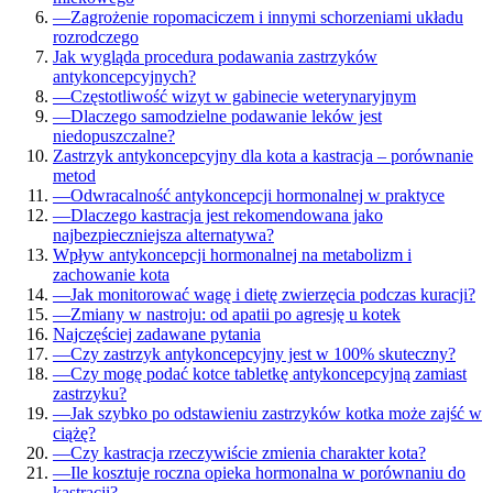
—
Zagrożenie ropomaciczem i innymi schorzeniami układu
rozrodczego
Jak wygląda procedura podawania zastrzyków
antykoncepcyjnych?
—
Częstotliwość wizyt w gabinecie weterynaryjnym
—
Dlaczego samodzielne podawanie leków jest
niedopuszczalne?
Zastrzyk antykoncepcyjny dla kota a kastracja – porównanie
metod
—
Odwracalność antykoncepcji hormonalnej w praktyce
—
Dlaczego kastracja jest rekomendowana jako
najbezpieczniejsza alternatywa?
Wpływ antykoncepcji hormonalnej na metabolizm i
zachowanie kota
—
Jak monitorować wagę i dietę zwierzęcia podczas kuracji?
—
Zmiany w nastroju: od apatii po agresję u kotek
Najczęściej zadawane pytania
—
Czy zastrzyk antykoncepcyjny jest w 100% skuteczny?
—
Czy mogę podać kotce tabletkę antykoncepcyjną zamiast
zastrzyku?
—
Jak szybko po odstawieniu zastrzyków kotka może zajść w
ciążę?
—
Czy kastracja rzeczywiście zmienia charakter kota?
—
Ile kosztuje roczna opieka hormonalna w porównaniu do
kastracji?