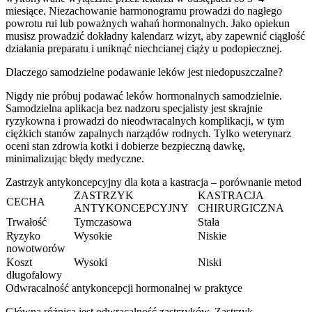
miesiące. Niezachowanie harmonogramu prowadzi do nagłego
powrotu rui lub poważnych wahań hormonalnych. Jako opiekun
musisz prowadzić dokładny kalendarz wizyt, aby zapewnić ciągłość
działania preparatu i uniknąć niechcianej ciąży u podopiecznej.
Dlaczego samodzielne podawanie leków jest niedopuszczalne?
Nigdy nie próbuj podawać leków hormonalnych samodzielnie.
Samodzielna aplikacja bez nadzoru specjalisty jest skrajnie
ryzykowna i prowadzi do nieodwracalnych komplikacji, w tym
ciężkich stanów zapalnych narządów rodnych. Tylko weterynarz
oceni stan zdrowia kotki i dobierze bezpieczną dawkę,
minimalizując błędy medyczne.
Zastrzyk antykoncepcyjny dla kota a kastracja – porównanie metod
ZASTRZYK
KASTRACJA
CECHA
ANTYKONCEPCYJNY
CHIRURGICZNA
Trwałość
Tymczasowa
Stała
Ryzyko
Wysokie
Niskie
nowotworów
Koszt
Wysoki
Niski
długofalowy
Odwracalność antykoncepcji hormonalnej w praktyce
Główną różnicą jest odwracalność zastrzyków. Zastrzyk