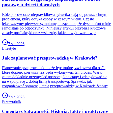
postawy u dzieci i dorosłych
Bóle pleców oraz nieprawidłowa sylwetka stają się powszechnym
problemem, który dotyka osoby w każdym wieku. Często
lekceważymy pierwsze symptomy, licząc na to, że dyskomfort minie
samoistnie po odpoczynku. Niniejszy artykuł przybliża kluczowe
zasady profilaktyki oraz wskazuje, jakie nawyki warto wpr
7 sie 2026
Lifestyle
Jak zaplanować przeprowadzkę w Krakowie?
Planowanie przeprowadzki może być trudne, zwłaszcza dla osób,
które dopiero pierwszy raz będą wykonywać ten proces. Warto
zatem dokładnie przemyśleć poszczególne etapy i zdecydować się
na współpracę z dobrą firmą transportową. Sprawdź, jak
zorganizować sprawną i tanią przeprowadzkę w Krakowie.&nbsp;
7 sie 2026
Przewodnik
Cmentarz Salwatorski: Historia, fakty i praktyczny