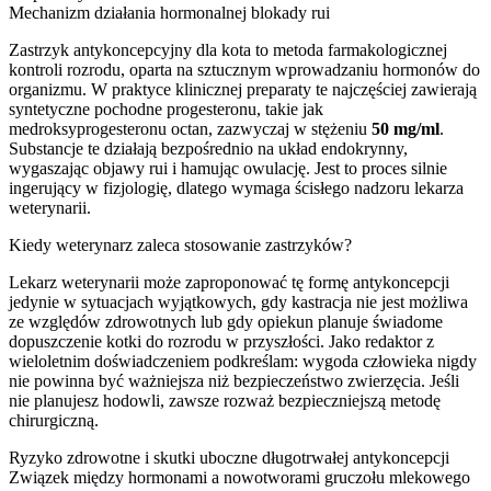
Mechanizm działania hormonalnej blokady rui
Zastrzyk antykoncepcyjny dla kota to metoda farmakologicznej
kontroli rozrodu, oparta na sztucznym wprowadzaniu hormonów do
organizmu. W praktyce klinicznej preparaty te najczęściej zawierają
syntetyczne pochodne progesteronu, takie jak
medroksyprogesteronu octan, zazwyczaj w stężeniu
50 mg/ml
.
Substancje te działają bezpośrednio na układ endokrynny,
wygaszając objawy rui i hamując owulację. Jest to proces silnie
ingerujący w fizjologię, dlatego wymaga ścisłego nadzoru lekarza
weterynarii.
Kiedy weterynarz zaleca stosowanie zastrzyków?
Lekarz weterynarii może zaproponować tę formę antykoncepcji
jedynie w sytuacjach wyjątkowych, gdy kastracja nie jest możliwa
ze względów zdrowotnych lub gdy opiekun planuje świadome
dopuszczenie kotki do rozrodu w przyszłości. Jako redaktor z
wieloletnim doświadczeniem podkreślam: wygoda człowieka nigdy
nie powinna być ważniejsza niż bezpieczeństwo zwierzęcia. Jeśli
nie planujesz hodowli, zawsze rozważ bezpieczniejszą metodę
chirurgiczną.
Ryzyko zdrowotne i skutki uboczne długotrwałej antykoncepcji
Związek między hormonami a nowotworami gruczołu mlekowego