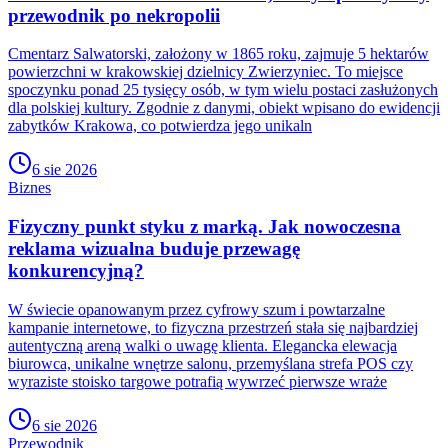
przewodnik po nekropolii
Cmentarz Salwatorski, założony w 1865 roku, zajmuje 5 hektarów
powierzchni w krakowskiej dzielnicy Zwierzyniec. To miejsce
spoczynku ponad 25 tysięcy osób, w tym wielu postaci zasłużonych
dla polskiej kultury. Zgodnie z danymi, obiekt wpisano do ewidencji
zabytków Krakowa, co potwierdza jego unikaln
6 sie 2026
Biznes
Fizyczny punkt styku z marką. Jak nowoczesna
reklama wizualna buduje przewagę
konkurencyjną?
W świecie opanowanym przez cyfrowy szum i powtarzalne
kampanie internetowe, to fizyczna przestrzeń stała się najbardziej
autentyczną areną walki o uwagę klienta. Elegancka elewacja
biurowca, unikalne wnętrze salonu, przemyślana strefa POS czy
wyraziste stoisko targowe potrafią wywrzeć pierwsze wraże
6 sie 2026
Przewodnik