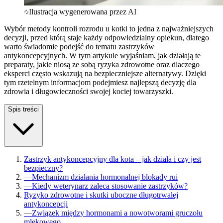
Ilustracja wygenerowana przez AI
Wybór metody kontroli rozrodu u kotki to jedna z najważniejszych
decyzji, przed którą staje każdy odpowiedzialny opiekun, dlatego
warto świadomie podejść do tematu zastrzyków
antykoncepcyjnych. W tym artykule wyjaśniam, jak działają te
preparaty, jakie niosą ze sobą ryzyka zdrowotne oraz dlaczego
eksperci często wskazują na bezpieczniejsze alternatywy. Dzięki
tym rzetelnym informacjom podejmiesz najlepszą decyzję dla
zdrowia i długowieczności swojej kociej towarzyszki.
Spis treści
Zastrzyk antykoncepcyjny dla kota – jak działa i czy jest
bezpieczny?
—
Mechanizm działania hormonalnej blokady rui
—
Kiedy weterynarz zaleca stosowanie zastrzyków?
Ryzyko zdrowotne i skutki uboczne długotrwałej
antykoncepcji
—
Związek między hormonami a nowotworami gruczołu
mlekowego