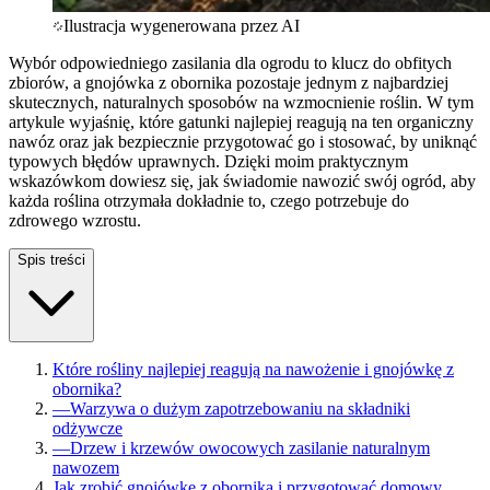
Ilustracja wygenerowana przez AI
Wybór odpowiedniego zasilania dla ogrodu to klucz do obfitych
zbiorów, a gnojówka z obornika pozostaje jednym z najbardziej
skutecznych, naturalnych sposobów na wzmocnienie roślin. W tym
artykule wyjaśnię, które gatunki najlepiej reagują na ten organiczny
nawóz oraz jak bezpiecznie przygotować go i stosować, by uniknąć
typowych błędów uprawnych. Dzięki moim praktycznym
wskazówkom dowiesz się, jak świadomie nawozić swój ogród, aby
każda roślina otrzymała dokładnie to, czego potrzebuje do
zdrowego wzrostu.
Spis treści
Które rośliny najlepiej reagują na nawożenie i gnojówkę z
obornika?
—
Warzywa o dużym zapotrzebowaniu na składniki
odżywcze
—
Drzew i krzewów owocowych zasilanie naturalnym
nawozem
Jak zrobić gnojówkę z obornika i przygotować domowy