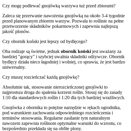
Czy mogę podlewać gnojówką warzywa tuż przed zbiorami?
Zaleca się przerwanie nawożenia gnojówką na około 3-4 tygodnie
przed planowanym zbiorem warzyw. Pozwala to roślinie na pełne
przetworzenie składników pokarmowych i zapewnia najlepszą
jakość plonów.
Czy obornik koński jest lepszy od bydlęcego?
Oba rodzaje są świetne, jednak
obornik koński
jest uważany za
bardziej "gorący" i szybciej uwalnia składniki odżywcze. Obornik
bydlęcy działa nieco łagodniej i wolniej, co sprawia, że jest bardzo
uniwersalny.
Czy muszę rozcieńczać każdą gnojówkę?
Absolutnie tak, stosowanie nierozcieńczonej gnojówki to
najprostsza droga do spalenia korzeni roślin. Stosuj się do zasady
1:10 dla standardowych roślin i 1:20 dla tych bardziej wrażliwych.
Gnojówka z obornika to potężne narzędzie w rękach ogrodnika,
pod warunkiem zachowania odpowiedniego rozcieńczenia i
terminów stosowania. Regularne zasilanie tym naturalnym
nawozem zapewnia roślinom optymalne warunki do wzrostu, co
bezpośrednio przekłada się na obfite plony.