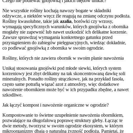
Czego nie podlewać gnojówką i jakich błędów unikać?
Nie wszystkie rośliny kochają nawozy bogate w składniki
odżywcze, a niektóre wręcz źle reagują na zmianę odczynu podłoża.
Rośliny kwasolubne, takie jak
azalia
, borówki czy wrzosy,
wymagają specyficznych warunków, których gnojówka z obornika
mogłaby nie zapewnić lub nawet uszkodzić ich delikatne korzenie.
Zawsze sprawdzaj wymagania konkretnego gatunku przed
przystąpieniem do zabiegów pielęgnacyjnych, wiedząc dokładnie,
co podlewać gnojówką z obornika w swoim ogrodzie.
Rośliny, których nie zawiera obornik w swoim planie nawożenia
Unikaj stosowania gnojówki pod młode siewki, których system
korzeniowy jest zbyt delikatny na tak skoncentrowaną dawkę soli
mineralnych. Ponadto rośliny strączkowe, jak na przykład fasola,
często same potrafią wiązać azot z atmosfery, więc dodatkowe
nawożenie obornikiem może być w ich przypadku zbędne, a nawet
szkodliwe.
Jak łączyć kompost i nawożenie organiczne w ogrodzie?
Kompostowanie to świetne uzupełnienie nawożenia obornikiem,
pozwalające na długofalową poprawę struktury gleby. Łącząc te
dwie metody, tworzysz w swoim ogrodzie ekosystem, w którym
mikroorganizmy dbają o naturalną żyzność podłoża. Pamiętaj, że