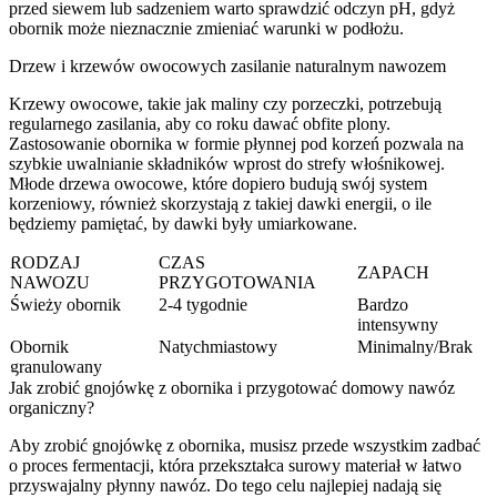
przed siewem lub sadzeniem warto sprawdzić odczyn pH, gdyż
obornik może nieznacznie zmieniać warunki w podłożu.
Drzew i krzewów owocowych zasilanie naturalnym nawozem
Krzewy owocowe, takie jak maliny czy porzeczki, potrzebują
regularnego zasilania, aby co roku dawać obfite plony.
Zastosowanie obornika w formie płynnej pod korzeń pozwala na
szybkie uwalnianie składników wprost do strefy włośnikowej.
Młode drzewa owocowe, które dopiero budują swój system
korzeniowy, również skorzystają z takiej dawki energii, o ile
będziemy pamiętać, by dawki były umiarkowane.
RODZAJ
CZAS
ZAPACH
NAWOZU
PRZYGOTOWANIA
Świeży obornik
2-4 tygodnie
Bardzo
intensywny
Obornik
Natychmiastowy
Minimalny/Brak
granulowany
Jak zrobić gnojówkę z obornika i przygotować domowy nawóz
organiczny?
Aby zrobić gnojówkę z obornika, musisz przede wszystkim zadbać
o proces fermentacji, która przekształca surowy materiał w łatwo
przyswajalny płynny nawóz. Do tego celu najlepiej nadają się