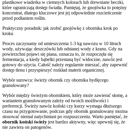
plastikowe wiaderka w ciemnych kolorach lub drewniane beczki,
które ograniczają dostęp światła. Pamiętaj, że gnojówka to potężny
koncentrat, dlatego kluczowe jest jej odpowiednie rozcieńczenie
przed podlaniem roślin.
Praktyczny poradnik: jak zrobić gnojówkę z obornika krok po
kroku
Proces zaczynamy od umieszczenia 1-3 kg nawozu w 10 litrach
wody, używając deszczówki lub odstanej wody z kranu. Gdy na
powierzchni pojawi się piana, oznacza to, że rozpoczęła się
fermentacja, a kiedy bąbelki przestaną być widoczne, nawóz jest
gotowy do użycia. Całość należy regularnie mieszać, aby zapewnić
dostęp tlenu i przyspieszyć rozkład materii organicznej.
Wybór surowca: świeży obornik czy obornika bydlęcego
granulowany?
Wybór między świeżym obornikiem, który może zawierać słomę, a
wariantem granulowanym zależy od twoich możliwości i
preferencji. Świeży nawóz koński czy kurzy wymaga dłuższego
czasu na przygotowanie, podczas gdy obornik granulowany można
stosować niemal natychmiast po rozpuszczeniu. Warto pamiętać, że
obornik koński świeży
jest bardzo aktywny, więc upewnij się, że
nie zawiera on patogenów.