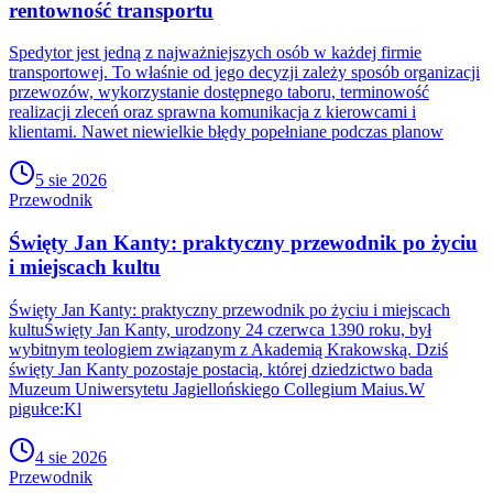
rentowność transportu
Spedytor jest jedną z najważniejszych osób w każdej firmie
transportowej. To właśnie od jego decyzji zależy sposób organizacji
przewozów, wykorzystanie dostępnego taboru, terminowość
realizacji zleceń oraz sprawna komunikacja z kierowcami i
klientami. Nawet niewielkie błędy popełniane podczas planow
5 sie 2026
Przewodnik
Święty Jan Kanty: praktyczny przewodnik po życiu
i miejscach kultu
Święty Jan Kanty: praktyczny przewodnik po życiu i miejscach
kultuŚwięty Jan Kanty, urodzony 24 czerwca 1390 roku, był
wybitnym teologiem związanym z Akademią Krakowską. Dziś
święty Jan Kanty pozostaje postacią, której dziedzictwo bada
Muzeum Uniwersytetu Jagiellońskiego Collegium Maius.W
pigułce:Kl
4 sie 2026
Przewodnik