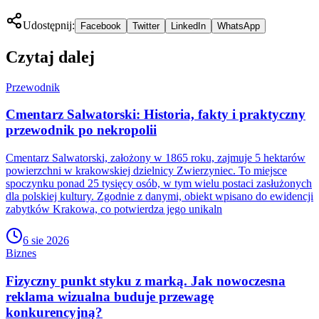
Udostępnij:
Facebook
Twitter
LinkedIn
WhatsApp
Czytaj dalej
Przewodnik
Cmentarz Salwatorski: Historia, fakty i praktyczny
przewodnik po nekropolii
Cmentarz Salwatorski, założony w 1865 roku, zajmuje 5 hektarów
powierzchni w krakowskiej dzielnicy Zwierzyniec. To miejsce
spoczynku ponad 25 tysięcy osób, w tym wielu postaci zasłużonych
dla polskiej kultury. Zgodnie z danymi, obiekt wpisano do ewidencji
zabytków Krakowa, co potwierdza jego unikaln
6 sie 2026
Biznes
Fizyczny punkt styku z marką. Jak nowoczesna
reklama wizualna buduje przewagę
konkurencyjną?