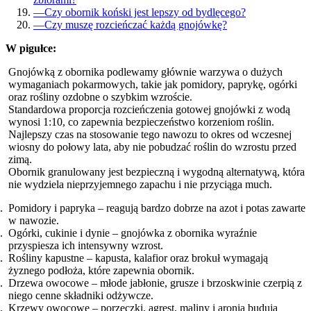
—
Czy obornik koński jest lepszy od bydlęcego?
—
Czy muszę rozcieńczać każdą gnojówkę?
W pigułce:
Gnojówką z obornika podlewamy głównie warzywa o dużych
wymaganiach pokarmowych, takie jak pomidory, paprykę, ogórki
oraz rośliny ozdobne o szybkim wzroście.
Standardowa proporcja rozcieńczenia gotowej gnojówki z wodą
wynosi 1:10, co zapewnia bezpieczeństwo korzeniom roślin.
Najlepszy czas na stosowanie tego nawozu to okres od wczesnej
wiosny do połowy lata, aby nie pobudzać roślin do wzrostu przed
zimą.
Obornik granulowany jest bezpieczną i wygodną alternatywą, która
nie wydziela nieprzyjemnego zapachu i nie przyciąga much.
Pomidory i papryka – reagują bardzo dobrze na azot i potas zawarte
w nawozie.
Ogórki, cukinie i dynie – gnojówka z obornika wyraźnie
przyspiesza ich intensywny wzrost.
Rośliny kapustne – kapusta, kalafior oraz brokuł wymagają
żyznego podłoża, które zapewnia obornik.
Drzewa owocowe – młode jabłonie, grusze i brzoskwinie czerpią z
niego cenne składniki odżywcze.
Krzewy owocowe – porzeczki, agrest, maliny i aronia budują