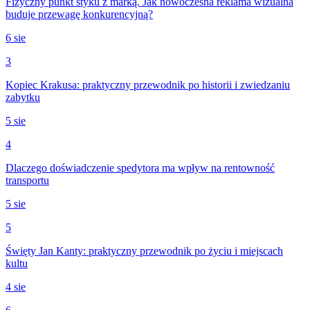
Fizyczny punkt styku z marką. Jak nowoczesna reklama wizualna
buduje przewagę konkurencyjną?
6 sie
3
Kopiec Krakusa: praktyczny przewodnik po historii i zwiedzaniu
zabytku
5 sie
4
Dlaczego doświadczenie spedytora ma wpływ na rentowność
transportu
5 sie
5
Święty Jan Kanty: praktyczny przewodnik po życiu i miejscach
kultu
4 sie