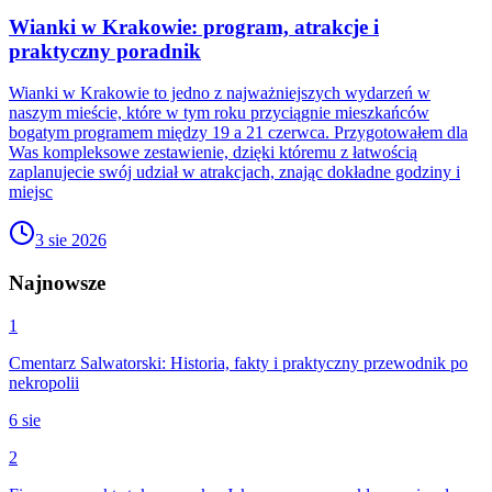
Wianki w Krakowie: program, atrakcje i
praktyczny poradnik
Wianki w Krakowie to jedno z najważniejszych wydarzeń w
naszym mieście, które w tym roku przyciągnie mieszkańców
bogatym programem między 19 a 21 czerwca. Przygotowałem dla
Was kompleksowe zestawienie, dzięki któremu z łatwością
zaplanujecie swój udział w atrakcjach, znając dokładne godziny i
miejsc
3 sie 2026
Najnowsze
1
Cmentarz Salwatorski: Historia, fakty i praktyczny przewodnik po
nekropolii
6 sie
2