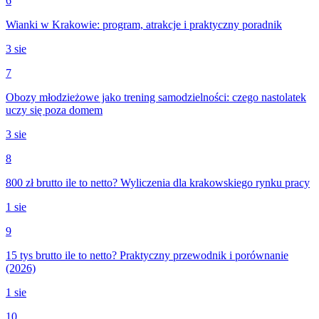
6
Wianki w Krakowie: program, atrakcje i praktyczny poradnik
3 sie
7
Obozy młodzieżowe jako trening samodzielności: czego nastolatek
uczy się poza domem
3 sie
8
800 zł brutto ile to netto? Wyliczenia dla krakowskiego rynku pracy
1 sie
9
15 tys brutto ile to netto? Praktyczny przewodnik i porównanie
(2026)
1 sie
10