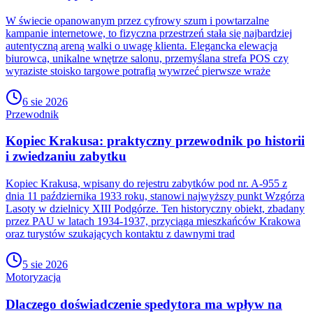
W świecie opanowanym przez cyfrowy szum i powtarzalne
kampanie internetowe, to fizyczna przestrzeń stała się najbardziej
autentyczną areną walki o uwagę klienta. Elegancka elewacja
biurowca, unikalne wnętrze salonu, przemyślana strefa POS czy
wyraziste stoisko targowe potrafią wywrzeć pierwsze wraże
6 sie 2026
Przewodnik
Kopiec Krakusa: praktyczny przewodnik po historii
i zwiedzaniu zabytku
Kopiec Krakusa, wpisany do rejestru zabytków pod nr. A-955 z
dnia 11 października 1933 roku, stanowi najwyższy punkt Wzgórza
Lasoty w dzielnicy XIII Podgórze. Ten historyczny obiekt, zbadany
przez PAU w latach 1934-1937, przyciąga mieszkańców Krakowa
oraz turystów szukających kontaktu z dawnymi trad
5 sie 2026
Motoryzacja
Dlaczego doświadczenie spedytora ma wpływ na