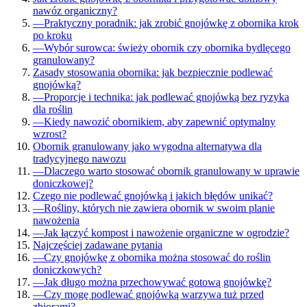
nawóz organiczny?
—
Praktyczny poradnik: jak zrobić gnojówkę z obornika krok
po kroku
—
Wybór surowca: świeży obornik czy obornika bydlęcego
granulowany?
Zasady stosowania obornika: jak bezpiecznie podlewać
gnojówką?
—
Proporcje i technika: jak podlewać gnojówką bez ryzyka
dla roślin
—
Kiedy nawozić obornikiem, aby zapewnić optymalny
wzrost?
Obornik granulowany jako wygodna alternatywa dla
tradycyjnego nawozu
—
Dlaczego warto stosować obornik granulowany w uprawie
doniczkowej?
Czego nie podlewać gnojówką i jakich błędów unikać?
—
Rośliny, których nie zawiera obornik w swoim planie
nawożenia
—
Jak łączyć kompost i nawożenie organiczne w ogrodzie?
Najczęściej zadawane pytania
—
Czy gnojówkę z obornika można stosować do roślin
doniczkowych?
—
Jak długo można przechowywać gotową gnojówkę?
—
Czy mogę podlewać gnojówką warzywa tuż przed
zbiorami?