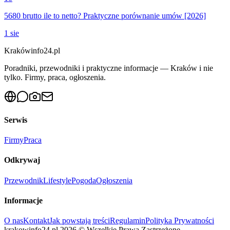
5680 brutto ile to netto? Praktyczne porównanie umów [2026]
1 sie
Krakówinfo24.pl
Poradniki, przewodniki i praktyczne informacje — Kraków i nie
tylko. Firmy, praca, ogłoszenia.
Serwis
Firmy
Praca
Odkrywaj
Przewodnik
Lifestyle
Pogoda
Ogłoszenia
Informacje
O nas
Kontakt
Jak powstają treści
Regulamin
Polityka Prywatności
krakowinfo24.pl
2026
©
Wszelkie Prawa Zastrzeżone