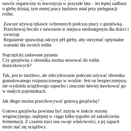
nawóz organiczny to inwestycja w przyszłe lata – im lepiej zadbasz
o glebę dzisiaj, tym mniej pracy będziesz miał przy pielęgnacji
roślin.
Zawsze używaj rękawic ochronnych podczas pracy z gnojówką.
Przechowuj beczki z nawozem w miejscu niedostępnym dla dzieci i
zwierząt.
Regularnie sprawdzaj odczyn pH gleby, aby utrzymać optymalne
warunki dla swoich roślin.
Najczęściej zadawane pytania
Czy gnojówkę z obornika można stosować do roślin
doniczkowych?
Tak, jest to możliwe, ale zdecydowanie polecam używać obornika
granulowanego rozpuszczonego w wodzie. Jest on bezpieczniejszy,
nie wydziela uciążliwego zapachu i znacznie łatwiej dawkować go
w małych pojemnikach.
Jak długo można przechowywać gotową gnojówkę?
Gotowa gnojówka powinna być zużyta w trakcie sezonu
wegetacyjnego, najlepiej w ciągu kilku tygodni od zakończenia
fermentacji. Z czasem traci ona swoje właściwości, a jej zapach
może stać się uciążliwy.