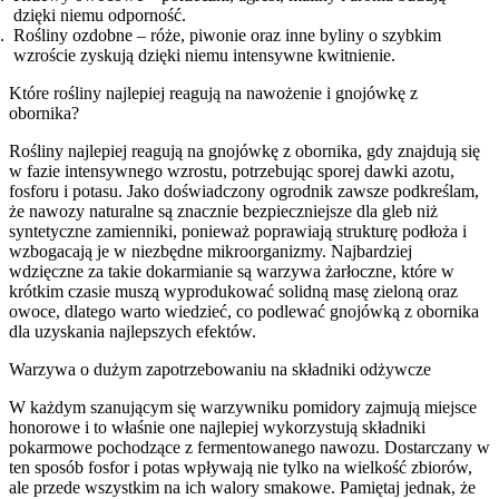
dzięki niemu odporność.
Rośliny ozdobne – róże, piwonie oraz inne byliny o szybkim
wzroście zyskują dzięki niemu intensywne kwitnienie.
Które rośliny najlepiej reagują na nawożenie i gnojówkę z
obornika?
Rośliny najlepiej reagują na gnojówkę z obornika, gdy znajdują się
w fazie intensywnego wzrostu, potrzebując sporej dawki azotu,
fosforu i potasu. Jako doświadczony ogrodnik zawsze podkreślam,
że nawozy naturalne są znacznie bezpieczniejsze dla gleb niż
syntetyczne zamienniki, ponieważ poprawiają strukturę podłoża i
wzbogacają je w niezbędne mikroorganizmy. Najbardziej
wdzięczne za takie dokarmianie są warzywa żarłoczne, które w
krótkim czasie muszą wyprodukować solidną masę zieloną oraz
owoce, dlatego warto wiedzieć, co podlewać gnojówką z obornika
dla uzyskania najlepszych efektów.
Warzywa o dużym zapotrzebowaniu na składniki odżywcze
W każdym szanującym się warzywniku pomidory zajmują miejsce
honorowe i to właśnie one najlepiej wykorzystują składniki
pokarmowe pochodzące z fermentowanego nawozu. Dostarczany w
ten sposób fosfor i potas wpływają nie tylko na wielkość zbiorów,
ale przede wszystkim na ich walory smakowe. Pamiętaj jednak, że