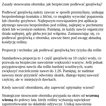
Zasady stosowania obornika: jak bezpiecznie podlewać gnojówką?
Podlewać gnojówką należy zawsze w sposób przemyślany, unikając
bezpośredniego kontaktu z liśćmi, co mogłoby wywołać poparzenia
lub choroby grzybowe. Najlepszym rozwiązaniem jest aplikacja
płynnego nawozu bezpośrednio pod roślinę, najlepiej w pochmurny
dzień lub wczesnym rankiem. Pamiętaj, że każdy nawóz organiczny
działa najlepiej, gdy gleba jest już wilgotna. Zastanawiając się, co
podlewać gnojówką z obornika, zawsze bierz pod uwagę aktualną
kondycję rośliny.
Proporcje i technika: jak podlewać gnojówką bez ryzyka dla roślin
Standardowa proporcja to 1 część gnojówki na 10 części wody, co
pozwala na bezpieczne nawożenie większości warzyw. Jeśli jednak
przygotowujesz nawóz dla roślin bardziej wrażliwych, warto
zwiększyć rozcieńczenie nawet do 1:20. Pamiętaj, że nadmiar
nawozu może przynieść odwrotny skutek, dlatego lepiej nawozić
częściej, ale w mniejszych dawkach.
Kiedy nawozić obornikiem, aby zapewnić optymalny wzrost?
Strategiczne stosowanie obornika przypada na okres od
wczesną
wiosną
do połowy lata, kiedy rośliny wykazują największe
zapotrzebowanie na składniki odżywcze. Unikaj nawożenia