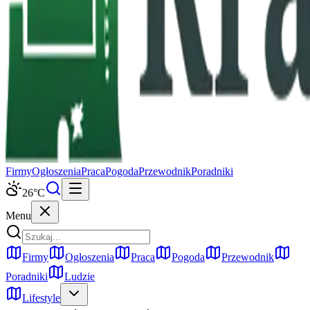
Firmy
Ogłoszenia
Praca
Pogoda
Przewodnik
Poradniki
26
°C
Menu
Firmy
Ogłoszenia
Praca
Pogoda
Przewodnik
Poradniki
Ludzie
Lifestyle