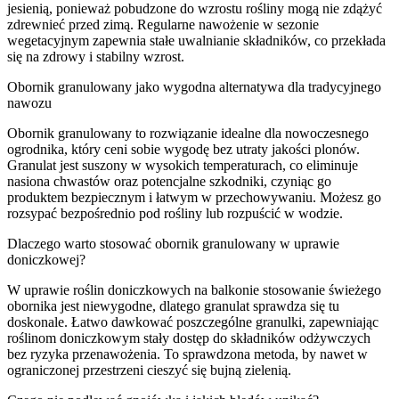
jesienią, ponieważ pobudzone do wzrostu rośliny mogą nie zdążyć
zdrewnieć przed zimą. Regularne nawożenie w sezonie
wegetacyjnym zapewnia stałe uwalnianie składników, co przekłada
się na zdrowy i stabilny wzrost.
Obornik granulowany jako wygodna alternatywa dla tradycyjnego
nawozu
Obornik granulowany to rozwiązanie idealne dla nowoczesnego
ogrodnika, który ceni sobie wygodę bez utraty jakości plonów.
Granulat jest suszony w wysokich temperaturach, co eliminuje
nasiona chwastów oraz potencjalne szkodniki, czyniąc go
produktem bezpiecznym i łatwym w przechowywaniu. Możesz go
rozsypać bezpośrednio pod rośliny lub rozpuścić w wodzie.
Dlaczego warto stosować obornik granulowany w uprawie
doniczkowej?
W uprawie roślin doniczkowych na balkonie stosowanie świeżego
obornika jest niewygodne, dlatego granulat sprawdza się tu
doskonale. Łatwo dawkować poszczególne granulki, zapewniając
roślinom doniczkowym stały dostęp do składników odżywczych
bez ryzyka przenawożenia. To sprawdzona metoda, by nawet w
ograniczonej przestrzeni cieszyć się bujną zielenią.