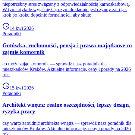
niepotrzebny stres związany z odpowiedzialnością karnoskarbową.
W tym artykule wyjaśnię Ci, czym dokładnie jest czynny żal i jak
krok po kroku dopełnić formalności, aby skute
14 kwi 2026
Poradniki
Gotówka, ruchomości, pensja i prawa majątkowe co
zajmie komornik
co może zająć komornik — sprawdź nasz poradnik dla
mieszkańców Kraków. Aktualne informacje, ceny i porady na 2026
rok.
15 kwi 2026
Poradniki
Architekt wnętrz: realne oszczędności, lepszy design,
ryzyka pracy
czy warto zatrudnić architekta wnętrz — sprawdź nasz poradnik dla
mieszkańców Kraków. Aktualne informacje, ceny i porady na 2026
rok.