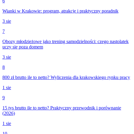
6
Wianki w Krakowie: program, atrakcje i praktyczny poradnik
3 sie
7
Obozy młodzieżowe jako trening samodzielności: czego nastolatek
uczy się poza domem
3 sie
8
800 zł brutto ile to netto? Wyliczenia dla krakowskiego rynku pracy
1 sie
9
15 tys brutto ile to netto? Praktyczny przewodnik i porównanie
(2026)
1 sie
10