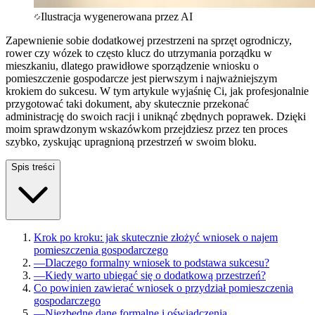
Ilustracja wygenerowana przez AI
Zapewnienie sobie dodatkowej przestrzeni na sprzęt ogrodniczy,
rower czy wózek to często klucz do utrzymania porządku w
mieszkaniu, dlatego prawidłowe sporządzenie wniosku o
pomieszczenie gospodarcze jest pierwszym i najważniejszym
krokiem do sukcesu. W tym artykule wyjaśnię Ci, jak profesjonalnie
przygotować taki dokument, aby skutecznie przekonać
administrację do swoich racji i uniknąć zbędnych poprawek. Dzięki
moim sprawdzonym wskazówkom przejdziesz przez ten proces
szybko, zyskując upragnioną przestrzeń w swoim bloku.
Spis treści
Krok po kroku: jak skutecznie złożyć wniosek o najem
pomieszczenia gospodarczego
—
Dlaczego formalny wniosek to podstawa sukcesu?
—
Kiedy warto ubiegać się o dodatkową przestrzeń?
Co powinien zawierać wniosek o przydział pomieszczenia
gospodarczego
—
Niezbędne dane formalne i oświadczenia