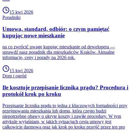
15 kwi 2026
Poradniki
Umowa, standard, odbiór: o czym pamiętać
kupując nowe mieszkanie
na co zwrócić uwagę kupując mieszkanie od dewelopera —
sprawdź nasz poradnik dla mieszkańców Kraków. Aktualne
informacje, ceny i porady na 2026 rok.
15 kwi 2026
Dom i ogród
Ile kosztuje przepisanie licznika prądu? Procedura i
protokół krok po kroku
Przepisanie licznika prądu to jedna z kluczowych formalności przy
przejmowaniu mieszkania lub domu, która często budzi
niepotrzebne obawy o ukryte koszty i zawiłe procedury. W tym
artykule wyjaśniam, w jakich sytuacjach cesja umowy jest
całkowicie darmowa oraz jak krok po kroku przejść przez ten pro