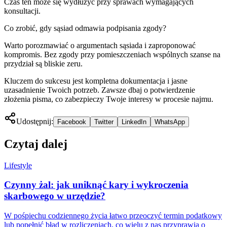
Czas ten może się wydłużyć przy sprawach wymagających
konsultacji.
Co zrobić, gdy sąsiad odmawia podpisania zgody?
Warto porozmawiać o argumentach sąsiada i zaproponować
kompromis. Bez zgody przy pomieszczeniach wspólnych szanse na
przydział są bliskie zeru.
Kluczem do sukcesu jest kompletna dokumentacja i jasne
uzasadnienie Twoich potrzeb. Zawsze dbaj o potwierdzenie
złożenia pisma, co zabezpieczy Twoje interesy w procesie najmu.
Udostępnij:
Facebook
Twitter
LinkedIn
WhatsApp
Czytaj dalej
Lifestyle
Czynny żal: jak uniknąć kary i wykroczenia
skarbowego w urzędzie?
W pośpiechu codziennego życia łatwo przeoczyć termin podatkowy
lub popełnić błąd w rozliczeniach, co wielu z nas przyprawia o