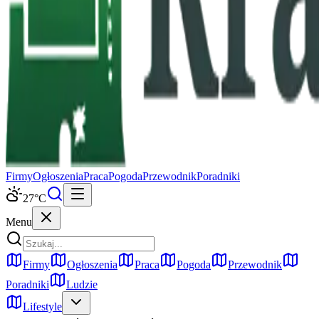
Firmy
Ogłoszenia
Praca
Pogoda
Przewodnik
Poradniki
27
°C
Menu
Firmy
Ogłoszenia
Praca
Pogoda
Przewodnik
Poradniki
Ludzie
Lifestyle