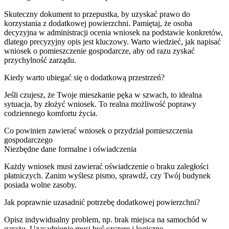
Skuteczny dokument to przepustka, by uzyskać prawo do
korzystania z dodatkowej powierzchni. Pamiętaj, że osoba
decyzyjna w administracji ocenia wniosek na podstawie konkretów,
dlatego precyzyjny opis jest kluczowy. Warto wiedzieć, jak napisać
wniosek o pomieszczenie gospodarcze, aby od razu zyskać
przychylność zarządu.
Kiedy warto ubiegać się o dodatkową przestrzeń?
Jeśli czujesz, że Twoje mieszkanie pęka w szwach, to idealna
sytuacja, by złożyć wniosek. To realna możliwość poprawy
codziennego komfortu życia.
Co powinien zawierać wniosek o przydział pomieszczenia
gospodarczego
Niezbędne dane formalne i oświadczenia
Każdy wniosek musi zawierać oświadczenie o braku zaległości
płatniczych. Zanim wyślesz pismo, sprawdź, czy Twój budynek
posiada wolne zasoby.
Jak poprawnie uzasadnić potrzebę dodatkowej powierzchni?
Opisz indywidualny problem, np. brak miejsca na samochód w
garażu. Uzasadnienie musi być szczere i logiczne.