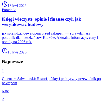
18 kwi 2026
Poradniki
Księgi wieczyste, opinie i finanse czyli jak
weryfikować budowy
jak sprawdzić dewelopera przed zakupem — sprawdź nasz
poradnik dla mieszkańców Kraków. Aktualne informacje, ceny i
porady na 2026 rok.
15 kwi 2026
Najnowsze
1
Cmentarz Salwatorski: Historia, fakty i praktyczny przewodnik po
nekropolii
6 sie
2