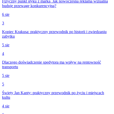
Fizyczny punkt styku z marką. Jak nowoczesna reklama wizualna
buduje przewagę konkurencyjną?
6 sie
3
Kopiec Krakusa: praktyczny przewodnik po historii i zwiedzaniu
zabytku
5 sie
4
Dlaczego doświadczenie spedytora ma wpływ na rentowność
transportu
5 sie
5
Święty Jan Kanty: praktyczny przewodnik po życiu i miejscach
kultu
4 sie