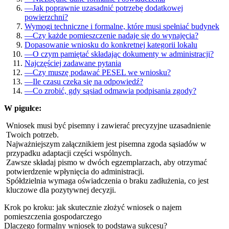
—
Jak poprawnie uzasadnić potrzebę dodatkowej
powierzchni?
Wymogi techniczne i formalne, które musi spełniać budynek
—
Czy każde pomieszczenie nadaje się do wynajęcia?
Dopasowanie wniosku do konkretnej kategorii lokalu
—
O czym pamiętać składając dokumenty w administracji?
Najczęściej zadawane pytania
—
Czy muszę podawać PESEL we wniosku?
—
Ile czasu czeka się na odpowiedź?
—
Co zrobić, gdy sąsiad odmawia podpisania zgody?
W pigułce:
Wniosek musi być pisemny i zawierać precyzyjne uzasadnienie
Twoich potrzeb.
Najważniejszym załącznikiem jest pisemna zgoda sąsiadów w
przypadku adaptacji części wspólnych.
Zawsze składaj pismo w dwóch egzemplarzach, aby otrzymać
potwierdzenie wpłynięcia do administracji.
Spółdzielnia wymaga oświadczenia o braku zadłużenia, co jest
kluczowe dla pozytywnej decyzji.
Krok po kroku: jak skutecznie złożyć wniosek o najem
pomieszczenia gospodarczego
Dlaczego formalny wniosek to podstawa sukcesu?