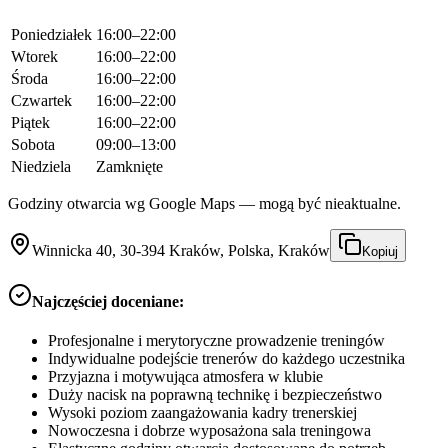
Poniedziałek
16:00–22:00
Wtorek
16:00–22:00
Środa
16:00–22:00
Czwartek
16:00–22:00
Piątek
16:00–22:00
Sobota
09:00–13:00
Niedziela
Zamknięte
Godziny otwarcia wg Google Maps — mogą być nieaktualne.
Winnicka 40, 30-394 Kraków, Polska, Kraków
Kopiuj
Najczęściej doceniane:
Profesjonalne i merytoryczne prowadzenie treningów
Indywidualne podejście trenerów do każdego uczestnika
Przyjazna i motywująca atmosfera w klubie
Duży nacisk na poprawną technikę i bezpieczeństwo
Wysoki poziom zaangażowania kadry trenerskiej
Nowoczesna i dobrze wyposażona sala treningowa