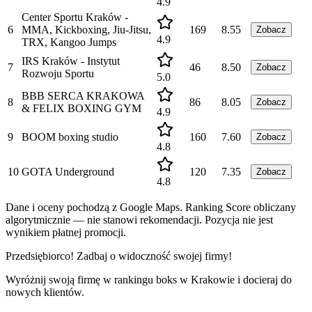
4.9
Center Sportu Kraków -
6
MMA, Kiсkboxing, Jiu-Jitsu,
169
8.55
Zobacz
4.9
TRX, Kangoo Jumps
IRS Kraków - Instytut
7
46
8.50
Zobacz
Rozwoju Sportu
5.0
BBB SERCA KRAKOWA
8
86
8.05
Zobacz
& FELIX BOXING GYM
4.9
9
BOOM boxing studio
160
7.60
Zobacz
4.8
10
GOTA Underground
120
7.35
Zobacz
4.8
Dane i oceny pochodzą z Google Maps. Ranking Score obliczany
algorytmicznie — nie stanowi rekomendacji. Pozycja nie jest
wynikiem płatnej promocji.
Przedsiębiorco! Zadbaj o widoczność swojej firmy!
Wyróżnij swoją firmę w rankingu
boks
w
Krakowie
i docieraj do
nowych klientów.