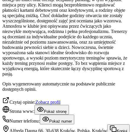
miejsca przy ulicy. Klienci mogą bezproblemowo regulować
płatności kartami debetowymi oraz kredytowymi, a rodziny objęte
są specjalną zniżką. Choć dokładne godziny otwarcia nie zostały
wyszczególnione, dostępność zajęć jest oceniana jako wzorowa.
Atmosfera w klubie jest opisywana przez ćwiczących jako
niezwykle motywująca, rodzinna i pełna profesjonalizmu. Trenerzy
są doceniani za indywidualne podejście do każdego ucznia,
niezależnie od poziomu zaawansowania, oraz za umiejętność
budowania pewności siebie u dzieci. Nowoczesna, świetnie
wyposażona sala stanowi idealne środowisko do rozwoju
sportowego, a wysoki poziom merytoryczny treningów sprawia, że
każdy trening przynosi realne postępy. To bez wątpienia miejsce z
wyjątkową energią, które skutecznie łączy dyscyplinę sportową z
pasją.
Opis wygenerowany automatycznie na podstawie publicznie
dostępnych opinii.
Czytaj opinie:
Zobacz profil
Strona www:
Pokaż stronę
Numer telefonu:
Pokaż numer
Alfreda Dauna 66, 30-638 Kraków, Polska, Kraków
Kopiuj