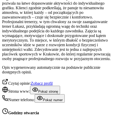
pozwala na łatwe dopasowanie aktywności do indywidualnego
grafiku. Klienci zgodnie podkreślają, że panuje tu niesamowita
atmosfera, w której każdy – od początkujących po
zaawansowanych – czuje się bezpiecznie i komfortowo.
Profesjonalni trenerzy, w tym chwalony za swoje zaangażowanie
trener Łukasz, przykładają ogromną wagę do techniki oraz
indywidualnego podejścia do każdego zawodnika. Zajęcia są
wymagające, motywujące i doskonale przygotowane pod kątem
merytorycznym. To miejsce, w którym dbałość o bezpieczeństwo
uczestników idzie w parze z rozwojem kondycji fizycznej i
umiejętności walki. Zdecydowanie jest to jedna z najlepszych
placówek sportowych w Krakowie, do której regularnie powracają
osoby pragnące profesjonalnego rozwoju w przyjaznym otoczeniu.
Opis wygenerowany automatycznie na podstawie publicznie
dostępnych opinii.
Czytaj opinie:
Zobacz profil
Strona www:
Pokaż stronę
Numer telefonu:
Pokaż numer
Godziny otwarcia