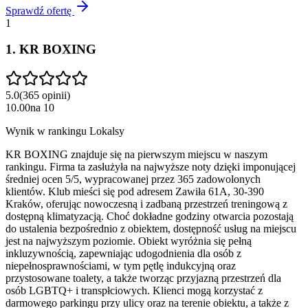
Sprawdź ofertę
1
1
.
KR BOXING
5.0
(
365
opinii
)
10.00
na
10
Wynik w rankingu Lokalsy
KR BOXING znajduje się na pierwszym miejscu w naszym
rankingu. Firma ta zasłużyła na najwyższe noty dzięki imponującej
średniej ocen 5/5, wypracowanej przez 365 zadowolonych
klientów. Klub mieści się pod adresem Zawiła 61A, 30-390
Kraków, oferując nowoczesną i zadbaną przestrzeń treningową z
dostępną klimatyzacją. Choć dokładne godziny otwarcia pozostają
do ustalenia bezpośrednio z obiektem, dostępność usług na miejscu
jest na najwyższym poziomie. Obiekt wyróżnia się pełną
inkluzywnością, zapewniając udogodnienia dla osób z
niepełnosprawnościami, w tym pętlę indukcyjną oraz
przystosowane toalety, a także tworząc przyjazną przestrzeń dla
osób LGBTQ+ i transpłciowych. Klienci mogą korzystać z
darmowego parkingu przy ulicy oraz na terenie obiektu, a także z