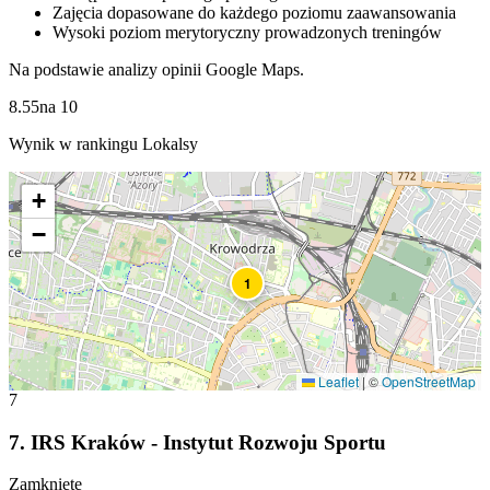
Zajęcia dopasowane do każdego poziomu zaawansowania
Wysoki poziom merytoryczny prowadzonych treningów
Na podstawie analizy opinii Google Maps.
8.55
na
10
Wynik w rankingu Lokalsy
+
−
1
Leaflet
|
©
OpenStreetMap
7
7
.
IRS Kraków - Instytut Rozwoju Sportu
Zamknięte