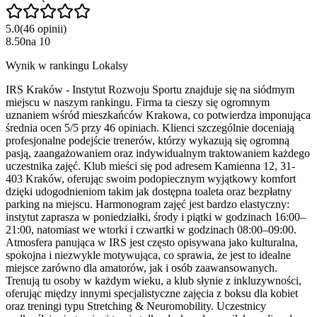
5.0
(
46
opinii
)
8.50
na
10
Wynik w rankingu Lokalsy
IRS Kraków - Instytut Rozwoju Sportu znajduje się na siódmym
miejscu w naszym rankingu. Firma ta cieszy się ogromnym
uznaniem wśród mieszkańców Krakowa, co potwierdza imponująca
średnia ocen 5/5 przy 46 opiniach. Klienci szczególnie doceniają
profesjonalne podejście trenerów, którzy wykazują się ogromną
pasją, zaangażowaniem oraz indywidualnym traktowaniem każdego
uczestnika zajęć. Klub mieści się pod adresem Kamienna 12, 31-
403 Kraków, oferując swoim podopiecznym wyjątkowy komfort
dzięki udogodnieniom takim jak dostępna toaleta oraz bezpłatny
parking na miejscu. Harmonogram zajęć jest bardzo elastyczny:
instytut zaprasza w poniedziałki, środy i piątki w godzinach 16:00–
21:00, natomiast we wtorki i czwartki w godzinach 08:00–09:00.
Atmosfera panująca w IRS jest często opisywana jako kulturalna,
spokojna i niezwykle motywująca, co sprawia, że jest to idealne
miejsce zarówno dla amatorów, jak i osób zaawansowanych.
Trenują tu osoby w każdym wieku, a klub słynie z inkluzywności,
oferując między innymi specjalistyczne zajęcia z boksu dla kobiet
oraz treningi typu Stretching & Neuromobility. Uczestnicy