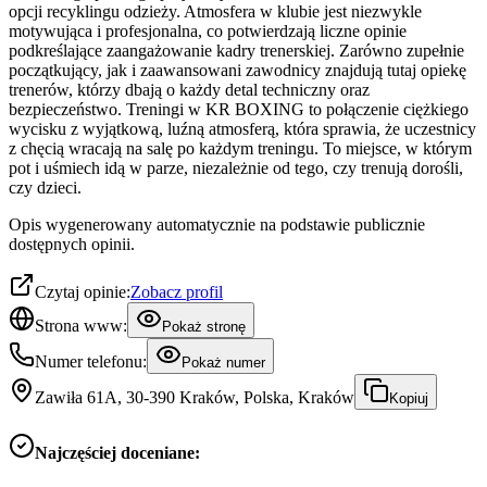
opcji recyklingu odzieży. Atmosfera w klubie jest niezwykle
motywująca i profesjonalna, co potwierdzają liczne opinie
podkreślające zaangażowanie kadry trenerskiej. Zarówno zupełnie
początkujący, jak i zaawansowani zawodnicy znajdują tutaj opiekę
trenerów, którzy dbają o każdy detal techniczny oraz
bezpieczeństwo. Treningi w KR BOXING to połączenie ciężkiego
wycisku z wyjątkową, luźną atmosferą, która sprawia, że uczestnicy
z chęcią wracają na salę po każdym treningu. To miejsce, w którym
pot i uśmiech idą w parze, niezależnie od tego, czy trenują dorośli,
czy dzieci.
Opis wygenerowany automatycznie na podstawie publicznie
dostępnych opinii.
Czytaj opinie:
Zobacz profil
Strona www:
Pokaż stronę
Numer telefonu:
Pokaż numer
Zawiła 61A, 30-390 Kraków, Polska, Kraków
Kopiuj
Najczęściej doceniane: