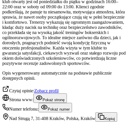
klub otwarty jest od poniedziałku do piątku w godzinach 16:00–
22:00 oraz w soboty od 09:00 do 13:00. Klienci zgodnie
podkreślają, że panuje tu niesamowita, motywująca atmosfera, która
sprawia, że nawet osoby początkujące czują się w pełni bezpiecznie
i komfortowo. Trenerzy wykazują się ogromnym zaangażowaniem,
kładąc duży nacisk na technikę oraz bezpieczeństwo zawodników,
co przekłada się na wysoką jakość treningów bokserskich i
ogólnorozwojowych. To idealne miejsce zarówno dla dzieci, jak i
dorosłych, pragnących podnieść swoją kondycję fizyczną w
otoczeniu profesjonalistów. Każda wizyta w tym klubie to
gwarancja satysfakcji, ciekawych wyzwań oraz stałego rozwoju pod
okiem doświadczonych szkoleniowców, co potwierdzają liczne
pozytywne recenzje zadowolonych sportowców.
Opis wygenerowany automatycznie na podstawie publicznie
dostępnych opinii.
Czytaj opinie:
Zobacz profil
Strona www:
Pokaż stronę
Numer telefonu:
Pokaż numer
Nad Strugą 7, 31-408 Kraków, Polska, Kraków
Kopiuj