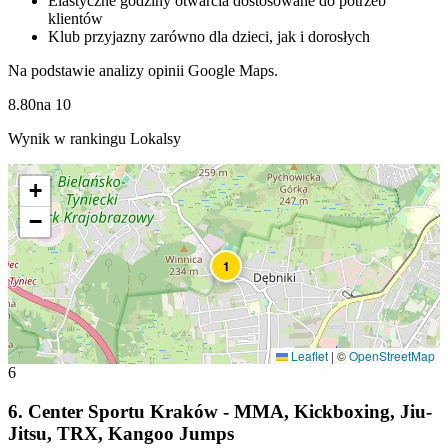
Elastyczne godziny otwarcia dostosowane do potrzeb
klientów
Klub przyjazny zarówno dla dzieci, jak i dorosłych
Na podstawie analizy opinii Google Maps.
8.80
na
10
Wynik w rankingu Lokalsy
+
−
1
Leaflet
|
©
OpenStreetMap
6
6
.
Center Sportu Kraków - MMA, Kiсkboxing, Jiu-
Jitsu, TRX, Kangoo Jumps