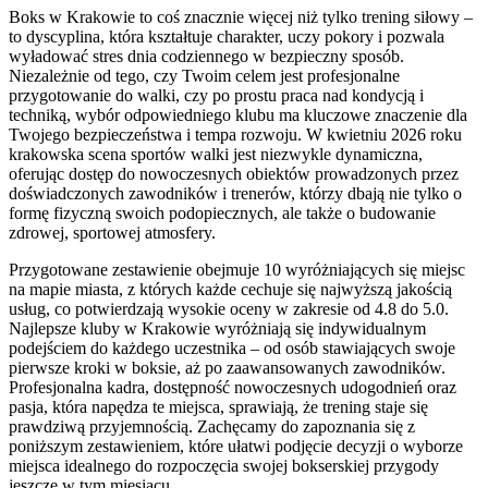
Boks w Krakowie to coś znacznie więcej niż tylko trening siłowy –
to dyscyplina, która kształtuje charakter, uczy pokory i pozwala
wyładować stres dnia codziennego w bezpieczny sposób.
Niezależnie od tego, czy Twoim celem jest profesjonalne
przygotowanie do walki, czy po prostu praca nad kondycją i
techniką, wybór odpowiedniego klubu ma kluczowe znaczenie dla
Twojego bezpieczeństwa i tempa rozwoju. W kwietniu 2026 roku
krakowska scena sportów walki jest niezwykle dynamiczna,
oferując dostęp do nowoczesnych obiektów prowadzonych przez
doświadczonych zawodników i trenerów, którzy dbają nie tylko o
formę fizyczną swoich podopiecznych, ale także o budowanie
zdrowej, sportowej atmosfery.
Przygotowane zestawienie obejmuje 10 wyróżniających się miejsc
na mapie miasta, z których każde cechuje się najwyższą jakością
usług, co potwierdzają wysokie oceny w zakresie od 4.8 do 5.0.
Najlepsze kluby w Krakowie wyróżniają się indywidualnym
podejściem do każdego uczestnika – od osób stawiających swoje
pierwsze kroki w boksie, aż po zaawansowanych zawodników.
Profesjonalna kadra, dostępność nowoczesnych udogodnień oraz
pasja, która napędza te miejsca, sprawiają, że trening staje się
prawdziwą przyjemnością. Zachęcamy do zapoznania się z
poniższym zestawieniem, które ułatwi podjęcie decyzji o wyborze
miejsca idealnego do rozpoczęcia swojej bokserskiej przygody
jeszcze w tym miesiącu.