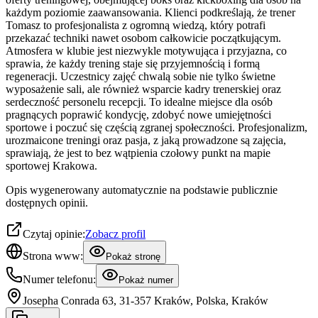
każdym poziomie zaawansowania. Klienci podkreślają, że trener
Tomasz to profesjonalista z ogromną wiedzą, który potrafi
przekazać techniki nawet osobom całkowicie początkującym.
Atmosfera w klubie jest niezwykle motywująca i przyjazna, co
sprawia, że każdy trening staje się przyjemnością i formą
regeneracji. Uczestnicy zajęć chwalą sobie nie tylko świetne
wyposażenie sali, ale również wsparcie kadry trenerskiej oraz
serdeczność personelu recepcji. To idealne miejsce dla osób
pragnących poprawić kondycję, zdobyć nowe umiejętności
sportowe i poczuć się częścią zgranej społeczności. Profesjonalizm,
urozmaicone treningi oraz pasja, z jaką prowadzone są zajęcia,
sprawiają, że jest to bez wątpienia czołowy punkt na mapie
sportowej Krakowa.
Opis wygenerowany automatycznie na podstawie publicznie
dostępnych opinii.
Czytaj opinie:
Zobacz profil
Strona www:
Pokaż stronę
Numer telefonu:
Pokaż numer
Josepha Conrada 63, 31-357 Kraków, Polska, Kraków