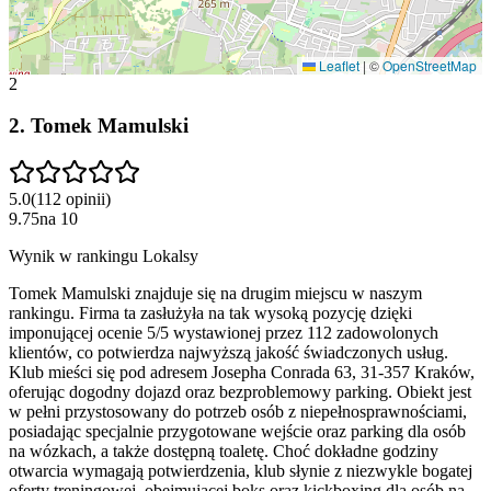
Leaflet
|
©
OpenStreetMap
2
2
.
Tomek Mamulski
5.0
(
112
opinii
)
9.75
na
10
Wynik w rankingu Lokalsy
Tomek Mamulski znajduje się na drugim miejscu w naszym
rankingu. Firma ta zasłużyła na tak wysoką pozycję dzięki
imponującej ocenie 5/5 wystawionej przez 112 zadowolonych
klientów, co potwierdza najwyższą jakość świadczonych usług.
Klub mieści się pod adresem Josepha Conrada 63, 31-357 Kraków,
oferując dogodny dojazd oraz bezproblemowy parking. Obiekt jest
w pełni przystosowany do potrzeb osób z niepełnosprawnościami,
posiadając specjalnie przygotowane wejście oraz parking dla osób
na wózkach, a także dostępną toaletę. Choć dokładne godziny
otwarcia wymagają potwierdzenia, klub słynie z niezwykle bogatej
oferty treningowej, obejmującej boks oraz kickboxing dla osób na