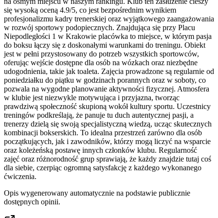
na ósmym miejscu w naszym rankingu. Klub ten zasłużenie cieszy
się wysoką oceną 4.9/5, co jest bezpośrednim wynikiem
profesjonalizmu kadry trenerskiej oraz wyjątkowego zaangażowania
w rozwój sportowy podopiecznych. Znajdująca się przy Placu
Niepodległości 1 w Krakowie placówka to miejsce, w którym pasja
do boksu łączy się z doskonałymi warunkami do treningu. Obiekt
jest w pełni przystosowany do potrzeb wszystkich sportowców,
oferując wejście dostępne dla osób na wózkach oraz niezbędne
udogodnienia, takie jak toaleta. Zajęcia prowadzone są regularnie od
poniedziałku do piątku w godzinach porannych oraz w soboty, co
pozwala na wygodne planowanie aktywności fizycznej. Atmosfera
w klubie jest niezwykle motywująca i przyjazna, tworząc
prawdziwą społeczność skupioną wokół kultury sportu. Uczestnicy
treningów podkreślają, że panuje tu duch autentycznej pasji, a
trenerzy dzielą się swoją specjalistyczną wiedzą, ucząc skutecznych
kombinacji bokserskich. To idealna przestrzeń zarówno dla osób
początkujących, jak i zawodników, którzy mogą liczyć na wsparcie
oraz koleżeńską postawę innych członków klubu. Regularność
zajęć oraz różnorodność grup sprawiają, że każdy znajdzie tutaj coś
dla siebie, czerpiąc ogromną satysfakcję z każdego wykonanego
ćwiczenia.
Opis wygenerowany automatycznie na podstawie publicznie
dostępnych opinii.