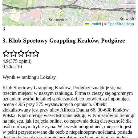
Leaflet
|
©
OpenStreetMap
3
3
.
Klub Sportowy Grappling Kraków, Podgórze
4.9
(
375
opinii
)
9.30
na
10
Wynik w rankingu Lokalsy
Klub Sportowy Grappling Kraków, Podgórze znajduje się na
trzecim miejscu w naszym rankingu. Firma ta cieszy się ogromnym
uznaniem wśród lokalnej społeczności, co potwierdza imponująca
ocena 4.9/5 przy 375 wystawionych opiniach. Obiekt
zlokalizowany jest przy ulicy Alfreda Dauna 66, 30-638 Kraków,
Polska. Klub oferuje wszechstronne usługi, w tym zarówno treningi
na miejscu, jak i zajęcia online, co zapewnia dużą elastyczność dla
osób o różnym trybie życia. W kwestii udogodnień, miejsce to jest
w pełni przystosowane dla osób z niepełnosprawnościami, posiada
dostęp do toalet oraz oferuje bezpłatny parking, w tym wygodne