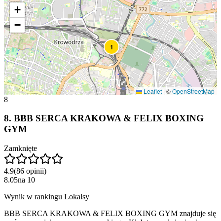
+
−
1
Leaflet
|
©
OpenStreetMap
8
8
.
BBB SERCA KRAKOWA & FELIX BOXING
GYM
Zamknięte
4.9
(
86
opinii
)
8.05
na
10
Wynik w rankingu Lokalsy
BBB SERCA KRAKOWA & FELIX BOXING GYM znajduje się