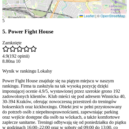
Leaflet
|
©
OpenStreetMap
5
5
.
Power Fight House
Zamknięte
4.9
(
192
opinii
)
8.80
na
10
Wynik w rankingu Lokalsy
Power Fight House znajduje się na piątym miejscu w naszym
rankingu. Firma ta zasłużyła na tak wysoką pozycję dzięki
imponującej ocenie 4.9/5, wystawionej przez szerokie grono 192
zadowolonych klientów. Klub mieści się pod adresem Winnicka 40,
30-394 Kraków, oferując nowoczesną przestrzeń do treningów
bokserskich oraz kickboxingu. Obiekt jest w pełni przystosowany
do potrzeb osób z niepełnosprawnościami, zapewniając parking
oraz wejście dostępne dla osób na wózkach, a także komfortowe
zaplecze sanitarne. Treningi odbywają się od poniedziałku do piątku
w godzinach 16:00–22:00 oraz w soboty od 09:00 do 13:00, co