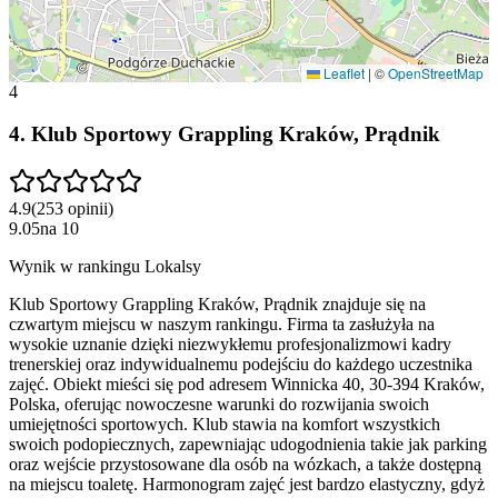
Leaflet
|
©
OpenStreetMap
4
4
.
Klub Sportowy Grappling Kraków, Prądnik
4.9
(
253
opinii
)
9.05
na
10
Wynik w rankingu Lokalsy
Klub Sportowy Grappling Kraków, Prądnik znajduje się na
czwartym miejscu w naszym rankingu. Firma ta zasłużyła na
wysokie uznanie dzięki niezwykłemu profesjonalizmowi kadry
trenerskiej oraz indywidualnemu podejściu do każdego uczestnika
zajęć. Obiekt mieści się pod adresem Winnicka 40, 30-394 Kraków,
Polska, oferując nowoczesne warunki do rozwijania swoich
umiejętności sportowych. Klub stawia na komfort wszystkich
swoich podopiecznych, zapewniając udogodnienia takie jak parking
oraz wejście przystosowane dla osób na wózkach, a także dostępną
na miejscu toaletę. Harmonogram zajęć jest bardzo elastyczny, gdyż