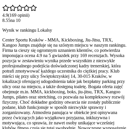
4.9
(
169
opinii
)
8.55
na
10
Wynik w rankingu Lokalsy
Center Sportu Kraków - MMA, Kiсkboxing, Jiu-Jitsu, TRX,
Kangoo Jumps znajduje się na szóstym miejscu w naszym rankingu.
Firma ta cieszy się ogromnym uznaniem klientów, co potwierdza
imponująca ocena 4.9 na 5 gwiazdek przy 169 recenzjach. Wysoka
pozycja w zestawieniu wynika przede wszystkim z niezwykle
profesjonalnego podejścia doświadczonej kadry trenerskiej, która
potrafi zmotywować każdego uczestnika do ciężkiej pracy. Klub
mieści się przy ulicy Świętokrzyskiej 14, 30-015 Kraków, w
lokalizacji oferującej udogodnienia takie jak bezpłatny parking przy
ulicy oraz na miejscu, a także dostępną toaletę. Bogata oferta zajęć
obejmuje m.in. MMA, kickboxing, boks, jiu-jitsu, TRX, Kangoo
Jumps, pilates oraz stretching, co pozwala na kompleksowy rozwój
fizyczny. Choć dokładne godziny otwarcia nie zostały publicznie
podane, klub funkcjonuje w sposób niezwykle sprawny i
zorganizowany. Atmosfera panująca w obiekcie jest opisywana
przez ćwiczących jako wyjątkowo przyjazna, inkluzywna i
motywująca, co sprawia, że nawet osoby unikające wcześniej
klubów fitness czują się tutaj swobodnie. Nowoczesne wyposażenie