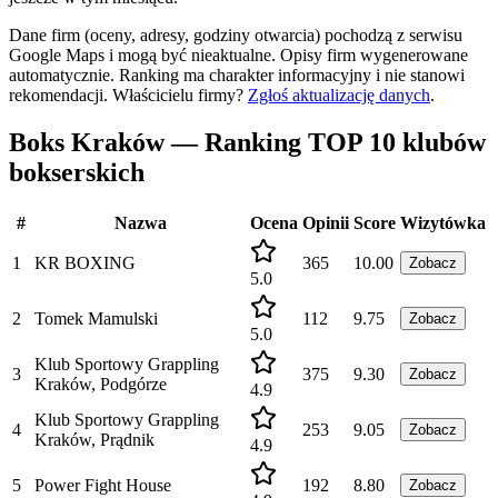
Dane firm (oceny, adresy, godziny otwarcia) pochodzą z serwisu
Google Maps i mogą być nieaktualne. Opisy firm wygenerowane
automatycznie. Ranking ma charakter informacyjny i nie stanowi
rekomendacji.
Właścicielu firmy?
Zgłoś aktualizację danych
.
Boks Kraków — Ranking TOP 10 klubów
bokserskich
#
Nazwa
Ocena
Opinii
Score
Wizytówka
1
KR BOXING
365
10.00
Zobacz
5.0
2
Tomek Mamulski
112
9.75
Zobacz
5.0
Klub Sportowy Grappling
3
375
9.30
Zobacz
Kraków, Podgórze
4.9
Klub Sportowy Grappling
4
253
9.05
Zobacz
Kraków, Prądnik
4.9
5
Power Fight House
192
8.80
Zobacz