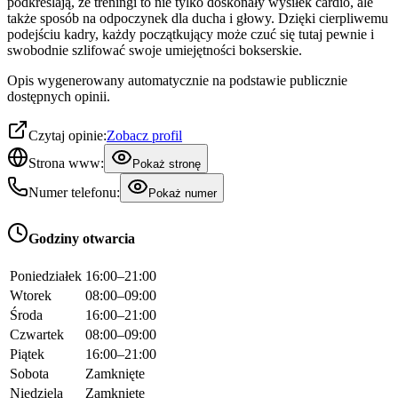
podkreślają, że treningi to nie tylko doskonały wysiłek cardio, ale
także sposób na odpoczynek dla ducha i głowy. Dzięki cierpliwemu
podejściu kadry, każdy początkujący może czuć się tutaj pewnie i
swobodnie szlifować swoje umiejętności bokserskie.
Opis wygenerowany automatycznie na podstawie publicznie
dostępnych opinii.
Czytaj opinie:
Zobacz profil
Strona www:
Pokaż stronę
Numer telefonu:
Pokaż numer
Godziny otwarcia
Poniedziałek
16:00–21:00
Wtorek
08:00–09:00
Środa
16:00–21:00
Czwartek
08:00–09:00
Piątek
16:00–21:00
Sobota
Zamknięte
Niedziela
Zamknięte