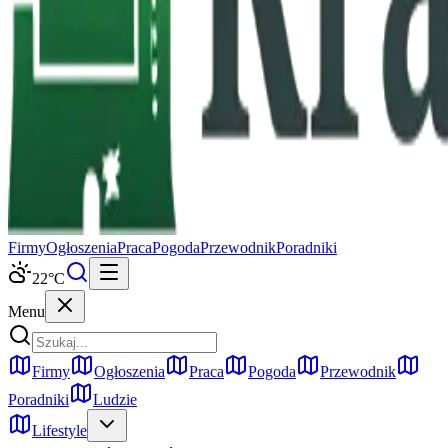
Firmy
Ogłoszenia
Praca
Pogoda
Przewodnik
Poradniki
22
°C
Menu
Firmy
Ogłoszenia
Praca
Pogoda
Przewodnik
Poradniki
Ludzie
Lifestyle