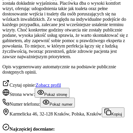
została dokładnie wyjaśniona. Placówka dba o wysoki komfort
wizyt, oferując udogodnienia takie jak toaleta oraz pełne
dostosowanie wejścia i toalety dla osób poruszających się na
wózkach inwalidzkich. Ze względu na indywidualne podejście do
każdego przypadku, zalecane jest wcześniejsze ustalenie terminu
wizyty. Choć konkretne godziny otwarcia nie zostały publicznie
podane, wysoka jakość usług sprawia, że warto skontaktować się z
gabinetem, aby zapewnić sobie pomoc u prawdziwego eksperta z
powołania. To miejsce, w którym perfekcja łączy się z ludzką
życzliwością, tworząc przestrzeń, gdzie zdrowie pacjenta jest
zawsze najważniejszym priorytetem.
Opis wygenerowany automatycznie na podstawie publicznie
dostępnych opinii.
Czytaj opinie:
Zobacz profil
Strona www:
Pokaż stronę
Numer telefonu:
Pokaż numer
Karmelicka 46, 32-128 Kraków, Polska, Kraków
Kopiuj
Najczęściej doceniane: