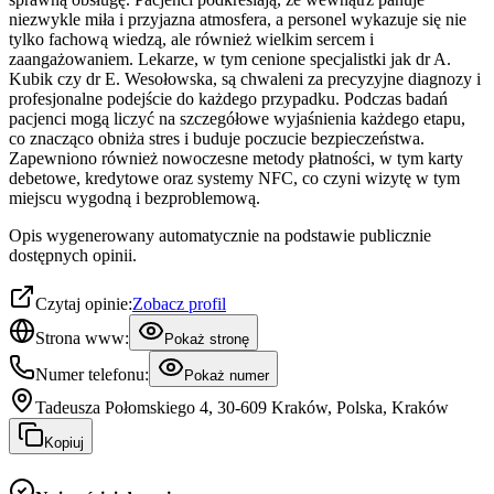
niezwykle miła i przyjazna atmosfera, a personel wykazuje się nie
tylko fachową wiedzą, ale również wielkim sercem i
zaangażowaniem. Lekarze, w tym cenione specjalistki jak dr A.
Kubik czy dr E. Wesołowska, są chwaleni za precyzyjne diagnozy i
profesjonalne podejście do każdego przypadku. Podczas badań
pacjenci mogą liczyć na szczegółowe wyjaśnienia każdego etapu,
co znacząco obniża stres i buduje poczucie bezpieczeństwa.
Zapewniono również nowoczesne metody płatności, w tym karty
debetowe, kredytowe oraz systemy NFC, co czyni wizytę w tym
miejscu wygodną i bezproblemową.
Opis wygenerowany automatycznie na podstawie publicznie
dostępnych opinii.
Czytaj opinie:
Zobacz profil
Strona www:
Pokaż stronę
Numer telefonu:
Pokaż numer
Tadeusza Połomskiego 4, 30-609 Kraków, Polska, Kraków
Kopiuj