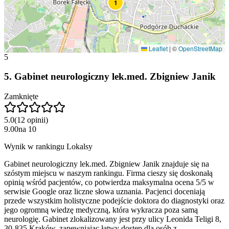
1
Leaflet
|
©
OpenStreetMap
5
5
.
Gabinet neurologiczny lek.med. Zbigniew Janik
Zamknięte
5.0
(
12
opinii
)
9.00
na
10
Wynik w rankingu Lokalsy
Gabinet neurologiczny lek.med. Zbigniew Janik znajduje się na
szóstym miejscu w naszym rankingu. Firma cieszy się doskonałą
opinią wśród pacjentów, co potwierdza maksymalna ocena 5/5 w
serwisie Google oraz liczne słowa uznania. Pacjenci doceniają
przede wszystkim holistyczne podejście doktora do diagnostyki oraz
jego ogromną wiedzę medyczną, która wykracza poza samą
neurologię. Gabinet zlokalizowany jest przy ulicy Leonida Teligi 8,
30-835 Kraków, zapewniając łatwy dostęp dla osób z