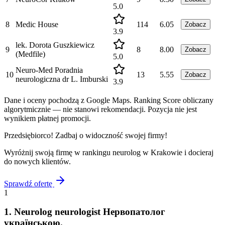
5.0
8
Medic House
114
6.05
Zobacz
3.9
lek. Dorota Guszkiewicz
9
8
8.00
Zobacz
(Medfile)
5.0
Neuro-Med Poradnia
10
13
5.55
Zobacz
neurologiczna dr L. Imburski
3.9
Dane i oceny pochodzą z Google Maps. Ranking Score obliczany
algorytmicznie — nie stanowi rekomendacji. Pozycja nie jest
wynikiem płatnej promocji.
Przedsiębiorco! Zadbaj o widoczność swojej firmy!
Wyróżnij swoją firmę w rankingu
neurolog
w
Krakowie
i docieraj
do nowych klientów.
Sprawdź ofertę
1
1
.
Neurolog neurologist Нервопатолог
українською.