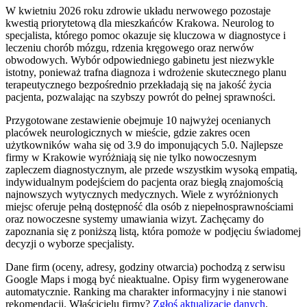
W kwietniu 2026 roku zdrowie układu nerwowego pozostaje
kwestią priorytetową dla mieszkańców Krakowa. Neurolog to
specjalista, którego pomoc okazuje się kluczowa w diagnostyce i
leczeniu chorób mózgu, rdzenia kręgowego oraz nerwów
obwodowych. Wybór odpowiedniego gabinetu jest niezwykle
istotny, ponieważ trafna diagnoza i wdrożenie skutecznego planu
terapeutycznego bezpośrednio przekładają się na jakość życia
pacjenta, pozwalając na szybszy powrót do pełnej sprawności.
Przygotowane zestawienie obejmuje 10 najwyżej ocenianych
placówek neurologicznych w mieście, gdzie zakres ocen
użytkowników waha się od 3.9 do imponujących 5.0. Najlepsze
firmy w Krakowie wyróżniają się nie tylko nowoczesnym
zapleczem diagnostycznym, ale przede wszystkim wysoką empatią,
indywidualnym podejściem do pacjenta oraz biegłą znajomością
najnowszych wytycznych medycznych. Wiele z wyróżnionych
miejsc oferuje pełną dostępność dla osób z niepełnosprawnościami
oraz nowoczesne systemy umawiania wizyt. Zachęcamy do
zapoznania się z poniższą listą, która pomoże w podjęciu świadomej
decyzji o wyborze specjalisty.
Dane firm (oceny, adresy, godziny otwarcia) pochodzą z serwisu
Google Maps i mogą być nieaktualne. Opisy firm wygenerowane
automatycznie. Ranking ma charakter informacyjny i nie stanowi
rekomendacji.
Właścicielu firmy?
Zgłoś aktualizację danych
.