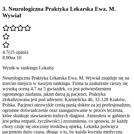
3
.
Neurologiczna Praktyka Lekarska Ewa. M.
Wywiał
4.7
(
15
opinii
)
8.90
na
10
Wynik w rankingu Lokalsy
Neurologiczna Praktyka Lekarska Ewa. M. Wywiał znajduje się na
trzecim miejscu w naszym rankingu. Firma ta zasłużenie cieszy się
wysoką oceną 4.7 na 5 gwiazdek, co jest potwierdzeniem
ogromnego zaufania, jakim darzą ją pacjenci. Praktyka
zlokalizowana jest pod adresem: Karmelicka 46, 32-128 Kraków,
Polska. Pacjenci niezwykle cenią panią doktor za jej profesjonalizm,
ogromne doświadczenie oraz zaangażowanie w proces leczenia,
które skutkuje stawianiem trafnych diagnoz. Atmosfera w gabinecie
jest pełna empatii, życzliwości i zrozumienia, co sprawia, że każdy
chory czuje się otoczony troskliwą opieką. Lekarka poświęca
pacjentom dużo czasu, dbając o to, by każda kwestia medyczna