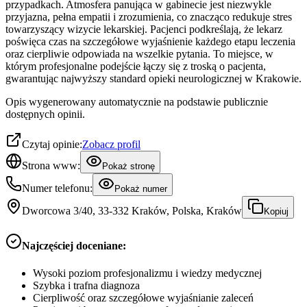
przypadkach. Atmosfera panująca w gabinecie jest niezwykle
przyjazna, pełna empatii i zrozumienia, co znacząco redukuje stres
towarzyszący wizycie lekarskiej. Pacjenci podkreślają, że lekarz
poświęca czas na szczegółowe wyjaśnienie każdego etapu leczenia
oraz cierpliwie odpowiada na wszelkie pytania. To miejsce, w
którym profesjonalne podejście łączy się z troską o pacjenta,
gwarantując najwyższy standard opieki neurologicznej w Krakowie.
Opis wygenerowany automatycznie na podstawie publicznie
dostępnych opinii.
Czytaj opinie:
Zobacz profil
Strona www:
Pokaż stronę
Numer telefonu:
Pokaż numer
Dworcowa 3/40, 33-332 Kraków, Polska, Kraków
Kopiuj
Najczęściej doceniane:
Wysoki poziom profesjonalizmu i wiedzy medycznej
Szybka i trafna diagnoza
Cierpliwość oraz szczegółowe wyjaśnianie zaleceń