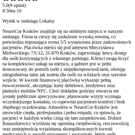
5.0
(
9
opinii
)
8.50
na
10
Wynik w rankingu Lokalsy
NeuroCor Kraków znajduje się na siódmym miejscu w naszym
rankingu. Firma ta cieszy się zasłużenie wysoką renomą, co
potwierdza imponująca ocena 5/5 wystawiona przez zadowolonych
pacjentów. Placówka mieści się pod adresem Mieczysława
Medweckiego 7/U12, 31-870 Kraków, zapewniając łatwy dostęp
dla osób korzystających z własnego parkingu. Klienci mogą liczyć
na kompleksowe usługi na miejscu, a gabinet jest w pełni
dostosowany do potrzeb osób z niepełnosprawnościami, oferując
udogodnienia takie jak toaleta dla osób na wózkach oraz szerokie
wejście. W kwestii finansowej placówka wykazuje pełną
nowoczesność, akceptując karty debetowe, kredytowe oraz
płatności mobilne NFC. Choć dokładne godziny otwarcia nie
zostały publicznie sprecyzowane, planowanie wizyty wymaga
wcześniejszego kontaktu, co zapewnia pacjentom komfort i brak
zbędnego oczekiwania. Atmosfera w NeuroCor Kraków jest
niezwykle ciepła, profesjonalna i pełna empatii, co sprawia, że
pacjenci w każdym wieku czują się tam zaopiekowani. Doktor
Banaszkiewicz wyróżnia się ogromną cierpliwością, rzeczowością
oraz umiejętnością wyjaśniania skomplikowanych kwestii
medycznych w sposób przystępny i zrozumiały. Wiele osób