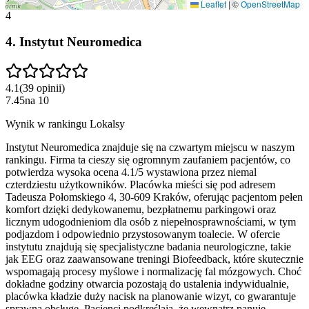
Leaflet
|
©
OpenStreetMap
4
4
.
Instytut Neuromedica
4.1
(
39
opinii
)
7.45
na
10
Wynik w rankingu Lokalsy
Instytut Neuromedica znajduje się na czwartym miejscu w naszym
rankingu. Firma ta cieszy się ogromnym zaufaniem pacjentów, co
potwierdza wysoka ocena 4.1/5 wystawiona przez niemal
czterdziestu użytkowników. Placówka mieści się pod adresem
Tadeusza Połomskiego 4, 30-609 Kraków, oferując pacjentom pełen
komfort dzięki dedykowanemu, bezpłatnemu parkingowi oraz
licznym udogodnieniom dla osób z niepełnosprawnościami, w tym
podjazdom i odpowiednio przystosowanym toalecie. W ofercie
instytutu znajdują się specjalistyczne badania neurologiczne, takie
jak EEG oraz zaawansowane treningi Biofeedback, które skutecznie
wspomagają procesy myślowe i normalizację fal mózgowych. Choć
dokładne godziny otwarcia pozostają do ustalenia indywidualnie,
placówka kładzie duży nacisk na planowanie wizyt, co gwarantuje
sprawną obsługę. Pacjenci podkreślają, że wewnątrz panuje