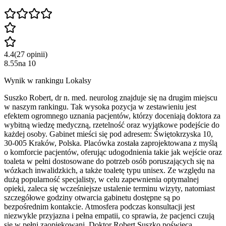
4.4
(
27
opinii
)
8.55
na
10
Wynik w rankingu Lokalsy
Suszko Robert, dr n. med. neurolog znajduje się na drugim miejscu
w naszym rankingu. Tak wysoka pozycja w zestawieniu jest
efektem ogromnego uznania pacjentów, którzy doceniają doktora za
wybitną wiedzę medyczną, rzetelność oraz wyjątkowe podejście do
każdej osoby. Gabinet mieści się pod adresem: Świętokrzyska 10,
30-005 Kraków, Polska. Placówka została zaprojektowana z myślą
o komforcie pacjentów, oferując udogodnienia takie jak wejście oraz
toaleta w pełni dostosowane do potrzeb osób poruszających się na
wózkach inwalidzkich, a także toaletę typu unisex. Ze względu na
dużą popularność specjalisty, w celu zapewnienia optymalnej
opieki, zaleca się wcześniejsze ustalenie terminu wizyty, natomiast
szczegółowe godziny otwarcia gabinetu dostępne są po
bezpośrednim kontakcie. Atmosfera podczas konsultacji jest
niezwykle przyjazna i pełna empatii, co sprawia, że pacjenci czują
się w pełni zaopiekowani. Doktor Robert Suszko poświęca