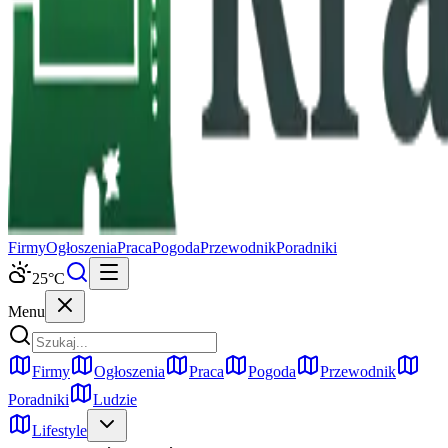
Firmy
Ogłoszenia
Praca
Pogoda
Przewodnik
Poradniki
25
°C
Menu
Firmy
Ogłoszenia
Praca
Pogoda
Przewodnik
Poradniki
Ludzie
Lifestyle