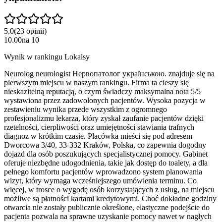
5.0
(
23
opinii
)
10.00
na
10
Wynik w rankingu Lokalsy
Neurolog neurologist Нервопатолог українською. znajduje się na
pierwszym miejscu w naszym rankingu. Firma ta cieszy się
nieskazitelną reputacją, o czym świadczy maksymalna nota 5/5
wystawiona przez zadowolonych pacjentów. Wysoka pozycja w
zestawieniu wynika przede wszystkim z ogromnego
profesjonalizmu lekarza, który zyskał zaufanie pacjentów dzięki
rzetelności, cierpliwości oraz umiejętności stawiania trafnych
diagnoz w krótkim czasie. Placówka mieści się pod adresem
Dworcowa 3/40, 33-332 Kraków, Polska, co zapewnia dogodny
dojazd dla osób poszukujących specjalistycznej pomocy. Gabinet
oferuje niezbędne udogodnienia, takie jak dostęp do toalety, a dla
pełnego komfortu pacjentów wprowadzono system planowania
wizyt, który wymaga wcześniejszego umówienia terminu. Co
więcej, w trosce o wygodę osób korzystających z usług, na miejscu
możliwe są płatności kartami kredytowymi. Choć dokładne godziny
otwarcia nie zostały publicznie określone, elastyczne podejście do
pacjenta pozwala na sprawne uzyskanie pomocy nawet w nagłych