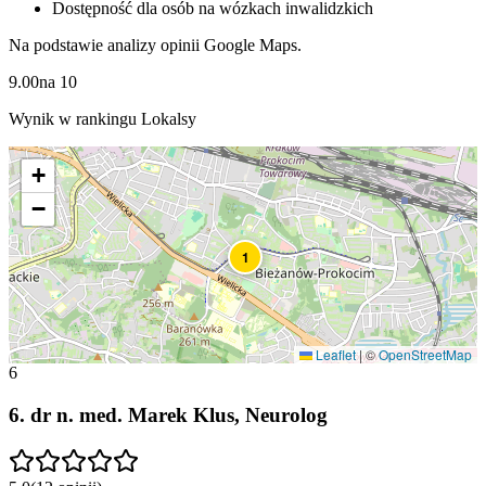
Dostępność dla osób na wózkach inwalidzkich
Na podstawie analizy opinii Google Maps.
9.00
na
10
Wynik w rankingu Lokalsy
+
−
1
Leaflet
|
©
OpenStreetMap
6
6
.
dr n. med. Marek Klus, Neurolog