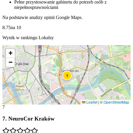
Pełne przystosowanie gabinetu do potrzeb osób z
niepełnosprawnościami
Na podstawie analizy opinii Google Maps.
8.75
na
10
Wynik w rankingu Lokalsy
+
−
1
Leaflet
|
©
OpenStreetMap
7
7
.
NeuroCor Kraków