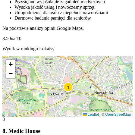
Przystępne wyjaśnianie zagadnień medycznych
Wysoka jakość usług i nowoczesny sprzęt
Udogodnienia dla osób z niepełnosprawnościami
Darmowe badania pamięci dla seniorów
Na podstawie analizy opinii Google Maps.
8.50
na
10
Wynik w rankingu Lokalsy
+
−
1
Leaflet
|
©
OpenStreetMap
8
8
.
Medic House