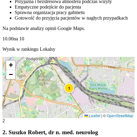
Przyjazna i bezstresowa atmosfera podczas wizyty
Empatyczne podejście do pacjenta
Sprawna organizacja pracy gabinetu
Gotowość do przyjęcia pacjentów w nagłych przypadkach
Na podstawie analizy opinii Google Maps.
10.00
na
10
Wynik w rankingu Lokalsy
+
−
1
Leaflet
|
©
OpenStreetMap
2
2
.
Suszko Robert, dr n. med. neurolog