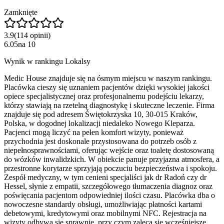
Zamknięte
3.9
(
114
opinii
)
6.05
na
10
Wynik w rankingu Lokalsy
Medic House znajduje się na ósmym miejscu w naszym rankingu.
Placówka cieszy się uznaniem pacjentów dzięki wysokiej jakości
opiece specjalistycznej oraz profesjonalnemu podejściu lekarzy,
którzy stawiają na rzetelną diagnostykę i skuteczne leczenie. Firma
znajduje się pod adresem Świętokrzyska 10, 30-015 Kraków,
Polska, w dogodnej lokalizacji niedaleko Nowego Kleparza.
Pacjenci mogą liczyć na pełen komfort wizyty, ponieważ
przychodnia jest doskonale przystosowana do potrzeb osób z
niepełnosprawnościami, oferując wejście oraz toaletę dostosowaną
do wózków inwalidzkich. W obiekcie panuje przyjazna atmosfera, a
przestronne korytarze sprzyjają poczuciu bezpieczeństwa i spokoju.
Zespół medyczny, w tym cenieni specjaliści jak dr Radoń czy dr
Hessel, słynie z empatii, szczegółowego tłumaczenia diagnoz oraz
poświęcania pacjentom odpowiedniej ilości czasu. Placówka dba o
nowoczesne standardy obsługi, umożliwiając płatności kartami
debetowymi, kredytowymi oraz mobilnymi NFC. Rejestracja na
wizyty odbywa się sprawnie, przy czym zaleca się wcześniejsze