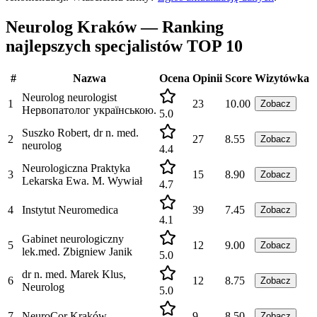
Neurolog Kraków — Ranking
najlepszych specjalistów TOP 10
#
Nazwa
Ocena
Opinii
Score
Wizytówka
Neurolog neurologist
1
23
10.00
Zobacz
Нервопатолог українською.
5.0
Suszko Robert, dr n. med.
2
27
8.55
Zobacz
neurolog
4.4
Neurologiczna Praktyka
3
15
8.90
Zobacz
Lekarska Ewa. M. Wywiał
4.7
4
Instytut Neuromedica
39
7.45
Zobacz
4.1
Gabinet neurologiczny
5
12
9.00
Zobacz
lek.med. Zbigniew Janik
5.0
dr n. med. Marek Klus,
6
12
8.75
Zobacz
Neurolog
5.0
7
NeuroCor Kraków
9
8.50
Zobacz