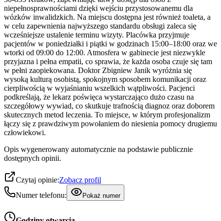
niepełnosprawnościami dzięki wejściu przystosowanemu dla
wózków inwalidzkich. Na miejscu dostępna jest również toaleta, a
w celu zapewnienia najwyższego standardu obsługi zaleca się
wcześniejsze ustalenie terminu wizyty. Placówka przyjmuje
pacjentów w poniedziałki i piątki w godzinach 15:00–18:00 oraz we
wtorki od 09:00 do 12:00. Atmosfera w gabinecie jest niezwykle
przyjazna i pełna empatii, co sprawia, że każda osoba czuje się tam
w pełni zaopiekowana. Doktor Zbigniew Janik wyróżnia się
wysoką kulturą osobistą, spokojnym sposobem komunikacji oraz
cierpliwością w wyjaśnianiu wszelkich wątpliwości. Pacjenci
podkreślają, że lekarz poświęca wystarczająco dużo czasu na
szczegółowy wywiad, co skutkuje trafnością diagnoz oraz doborem
skutecznych metod leczenia. To miejsce, w którym profesjonalizm
łączy się z prawdziwym powołaniem do niesienia pomocy drugiemu
człowiekowi.
Opis wygenerowany automatycznie na podstawie publicznie
dostępnych opinii.
Czytaj opinie:
Zobacz profil
Numer telefonu:
Pokaż numer
Godziny otwarcia