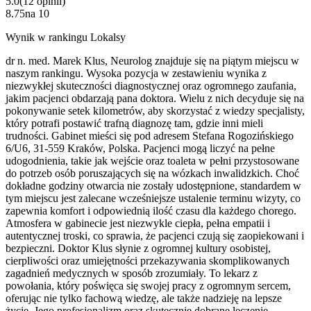
5.0
(
12
opinii
)
8.75
na
10
Wynik w rankingu Lokalsy
dr n. med. Marek Klus, Neurolog znajduje się na piątym miejscu w
naszym rankingu. Wysoka pozycja w zestawieniu wynika z
niezwykłej skuteczności diagnostycznej oraz ogromnego zaufania,
jakim pacjenci obdarzają pana doktora. Wielu z nich decyduje się na
pokonywanie setek kilometrów, aby skorzystać z wiedzy specjalisty,
który potrafi postawić trafną diagnozę tam, gdzie inni mieli
trudności. Gabinet mieści się pod adresem Stefana Rogozińskiego
6/U6, 31-559 Kraków, Polska. Pacjenci mogą liczyć na pełne
udogodnienia, takie jak wejście oraz toaleta w pełni przystosowane
do potrzeb osób poruszających się na wózkach inwalidzkich. Choć
dokładne godziny otwarcia nie zostały udostępnione, standardem w
tym miejscu jest zalecane wcześniejsze ustalenie terminu wizyty, co
zapewnia komfort i odpowiednią ilość czasu dla każdego chorego.
Atmosfera w gabinecie jest niezwykle ciepła, pełna empatii i
autentycznej troski, co sprawia, że pacjenci czują się zaopiekowani i
bezpieczni. Doktor Klus słynie z ogromnej kultury osobistej,
cierpliwości oraz umiejętności przekazywania skomplikowanych
zagadnień medycznych w sposób zrozumiały. To lekarz z
powołania, który poświęca się swojej pracy z ogromnym sercem,
oferując nie tylko fachową wiedzę, ale także nadzieję na lepsze
życie. Jego profesjonalizm oraz skutecznie dobrane leczenie