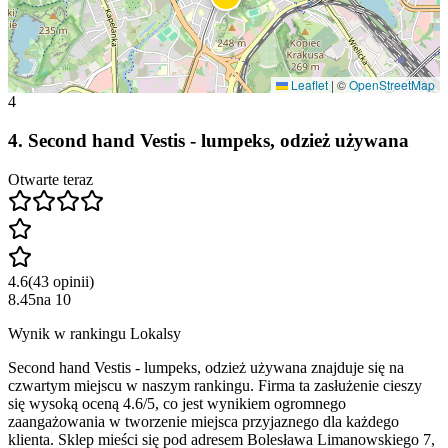
Leaflet
|
©
OpenStreetMap
4
4
.
Second hand Vestis - lumpeks, odzież używana
Otwarte teraz
4.6
(
43
opinii
)
8.45
na
10
Wynik w rankingu Lokalsy
Second hand Vestis - lumpeks, odzież używana znajduje się na
czwartym miejscu w naszym rankingu. Firma ta zasłużenie cieszy
się wysoką oceną 4.6/5, co jest wynikiem ogromnego
zaangażowania w tworzenie miejsca przyjaznego dla każdego
klienta. Sklep mieści się pod adresem Bolesława Limanowskiego 7,