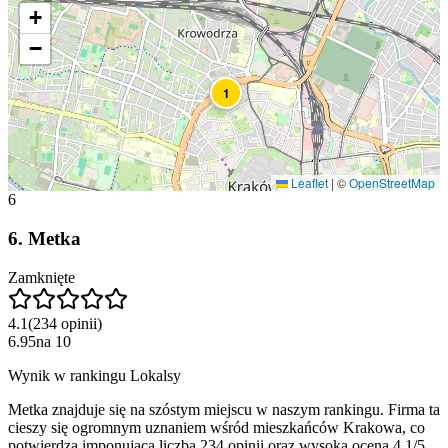
+
−
1
Leaflet
|
©
OpenStreetMap
6
6
.
Metka
Zamknięte
4.1
(
234
opinii
)
6.95
na
10
Wynik w rankingu Lokalsy
Metka znajduje się na szóstym miejscu w naszym rankingu. Firma ta
cieszy się ogromnym uznaniem wśród mieszkańców Krakowa, co
potwierdza imponująca liczba 234 opinii oraz wysoka ocena 4.1/5.