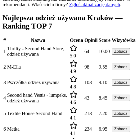
rekomendacji.
Właścicielu firmy?
Zgłoś aktualizację danych
.
Najlepsza odzież używana Kraków —
Ranking TOP 7
#
Nazwa
Ocena
Opinii
Score
Wizytówka
Thrifty - Second Hand Store,
1
64
10.00
Zobacz
odzież używana
5.0
2
M-Ella
98
9.55
Zobacz
4.9
3
Pszczółka odzież używana
108
9.10
Zobacz
4.8
Second hand Vestis - lumpeks,
4
43
8.45
Zobacz
odzież używana
4.6
5
Textile House Second Hand
218
7.20
Zobacz
4.1
6
Metka
234
6.95
Zobacz
4.1