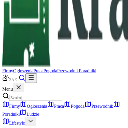
Firmy
Ogłoszenia
Praca
Pogoda
Przewodnik
Poradniki
25
°C
Menu
Firmy
Ogłoszenia
Praca
Pogoda
Przewodnik
Poradniki
Ludzie
Lifestyle