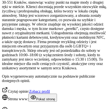
30-551 Kraków, stanowiąc ważny punkt na mapie mody z drugiej
ręki w mieście. Klienci doceniają przede wszystkim niezwykle miłą,
życzliwą i profesjonalną obsługę, która tworzy w lokalu ciepłą
atmosferę. Sklep jest wzorowo zorganizowany, a ubrania zostały
starannie pogrupowane kategoriami, co pozwala na szybkie i
przyjemne zakupy. W ofercie znajduje się wysokiej jakości odzież
damska i męska, w tym liczne markowe „perełki”, często dostępne
nawet z oryginalnymi metkami. Udogodnienia obejmują możliwość
płatności kartami debetowymi, kredytowymi oraz mobilnymi NFC,
a także opcję dostawy. Firma promuje recykling odzieży i jest
miejscem otwartym oraz przyjaznym dla osób LGBTQ+ i
transpłciowych. Sklep otwarty jest od poniedziałku do soboty w
godzinach 10:00–18:00 (z wyłączeniem środy i soboty, kiedy to
zamykany jest nieco wcześniej, odpowiednio o 15:30 i 15:00). To
idealne miejsce dla osób ceniących czystość, atrakcyjne ceny oraz
unikatowy asortyment w samym sercu Krakowa.
Opis wygenerowany automatycznie na podstawie publicznie
dostępnych opinii.
Czytaj opinie:
Zobacz profil
Strona www:
Pokaż stronę