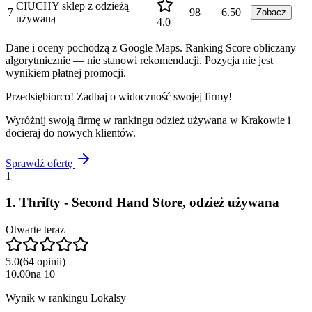
CIUCHY sklep z odzieżą
7
98
6.50
Zobacz
używaną
4.0
Dane i oceny pochodzą z Google Maps. Ranking Score obliczany
algorytmicznie — nie stanowi rekomendacji. Pozycja nie jest
wynikiem płatnej promocji.
Przedsiębiorco! Zadbaj o widoczność swojej firmy!
Wyróżnij swoją firmę w rankingu
odzież używana
w
Krakowie
i
docieraj do nowych klientów.
Sprawdź ofertę
1
1
.
Thrifty - Second Hand Store, odzież używana
Otwarte teraz
5.0
(
64
opinii
)
10.00
na
10
Wynik w rankingu Lokalsy