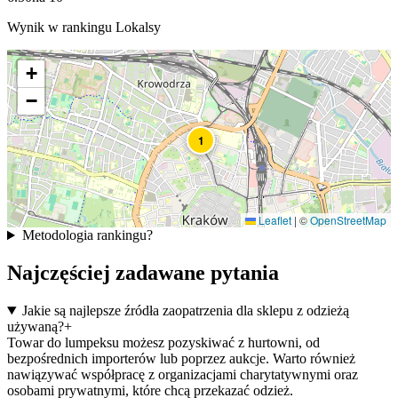
Wynik w rankingu Lokalsy
+
−
1
Leaflet
|
©
OpenStreetMap
Metodologia rankingu
?
Najczęściej zadawane pytania
Jakie są najlepsze źródła zaopatrzenia dla sklepu z odzieżą
używaną?
+
Towar do lumpeksu możesz pozyskiwać z hurtowni, od
bezpośrednich importerów lub poprzez aukcje. Warto również
nawiązywać współpracę z organizacjami charytatywnymi oraz
osobami prywatnymi, które chcą przekazać odzież.