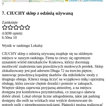
Leaflet
|
©
OpenStreetMap
7
7
.
CIUCHY sklep z odzieżą używaną
Zamknięte
4.0
(
98
opinii
)
6.50
na
10
Wynik w rankingu Lokalsy
CIUCHY sklep z odzieżą używaną znajduje się na siódmym
miejscu w naszym rankingu. Firma ta cieszy się ogromnym
uznaniem wśród mieszkańców Krakowa, którzy doceniają
możliwość znalezienia tam prawdziwych modowych perełek. Sklep
zlokalizowany jest pod adresem Długa 72 na trzecim piętrze,
stanowiąc prawdziwą kopalnię skarbów dla miłośników mody z
drugiego obiegu. Klienci mogą liczyć na wyjątkowo miłą i uprzejmą
obsługę, która zawsze chętnie doradzi i pomoże w zakupach.
Wnętrze sklepu zapewnia przyjazną atmosferę, a na miejscu
dostępna jest komfortowa przymierzalnia, co znacząco ułatwia
dobór ubrań. Lokal oferuje liczne udogodnienia, takie jak parking
dostępny dla osób na wózkach oraz wejście dostosowane do
potrzeb osób z niepełnosprawnościami. Płatności można realizować