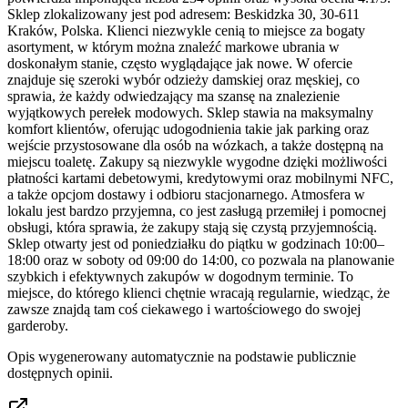
Sklep zlokalizowany jest pod adresem: Beskidzka 30, 30-611
Kraków, Polska. Klienci niezwykle cenią to miejsce za bogaty
asortyment, w którym można znaleźć markowe ubrania w
doskonałym stanie, często wyglądające jak nowe. W ofercie
znajduje się szeroki wybór odzieży damskiej oraz męskiej, co
sprawia, że każdy odwiedzający ma szansę na znalezienie
wyjątkowych perełek modowych. Sklep stawia na maksymalny
komfort klientów, oferując udogodnienia takie jak parking oraz
wejście przystosowane dla osób na wózkach, a także dostępną na
miejscu toaletę. Zakupy są niezwykle wygodne dzięki możliwości
płatności kartami debetowymi, kredytowymi oraz mobilnymi NFC,
a także opcjom dostawy i odbioru stacjonarnego. Atmosfera w
lokalu jest bardzo przyjemna, co jest zasługą przemiłej i pomocnej
obsługi, która sprawia, że zakupy stają się czystą przyjemnością.
Sklep otwarty jest od poniedziałku do piątku w godzinach 10:00–
18:00 oraz w soboty od 09:00 do 14:00, co pozwala na planowanie
szybkich i efektywnych zakupów w dogodnym terminie. To
miejsce, do którego klienci chętnie wracają regularnie, wiedząc, że
zawsze znajdą tam coś ciekawego i wartościowego do swojej
garderoby.
Opis wygenerowany automatycznie na podstawie publicznie
dostępnych opinii.