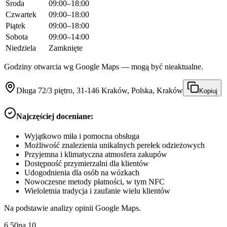
Środa
09:00–18:00
Czwartek
09:00–18:00
Piątek
09:00–18:00
Sobota
09:00–14:00
Niedziela
Zamknięte
Godziny otwarcia wg Google Maps — mogą być nieaktualne.
Długa 72/3 piętro, 31-146 Kraków, Polska, Kraków
Kopiuj
Najczęściej doceniane:
Wyjątkowo miła i pomocna obsługa
Możliwość znalezienia unikalnych perełek odzieżowych
Przyjemna i klimatyczna atmosfera zakupów
Dostępność przymierzalni dla klientów
Udogodnienia dla osób na wózkach
Nowoczesne metody płatności, w tym NFC
Wieloletnia tradycja i zaufanie wielu klientów
Na podstawie analizy opinii Google Maps.
6.50
na
10