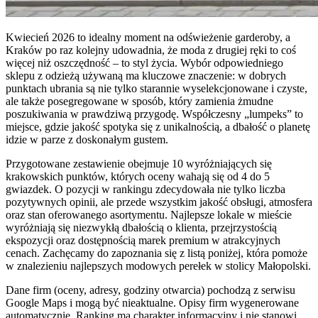
Kwiecień 2026 to idealny moment na odświeżenie garderoby, a
Kraków po raz kolejny udowadnia, że moda z drugiej ręki to coś
więcej niż oszczędność – to styl życia. Wybór odpowiedniego
sklepu z odzieżą używaną ma kluczowe znaczenie: w dobrych
punktach ubrania są nie tylko starannie wyselekcjonowane i czyste,
ale także posegregowane w sposób, który zamienia żmudne
poszukiwania w prawdziwą przygodę. Współczesny „lumpeks” to
miejsce, gdzie jakość spotyka się z unikalnością, a dbałość o planetę
idzie w parze z doskonałym gustem.
Przygotowane zestawienie obejmuje 10 wyróżniających się
krakowskich punktów, których oceny wahają się od 4 do 5
gwiazdek. O pozycji w rankingu zdecydowała nie tylko liczba
pozytywnych opinii, ale przede wszystkim jakość obsługi, atmosfera
oraz stan oferowanego asortymentu. Najlepsze lokale w mieście
wyróżniają się niezwykłą dbałością o klienta, przejrzystością
ekspozycji oraz dostępnością marek premium w atrakcyjnych
cenach. Zachęcamy do zapoznania się z listą poniżej, która pomoże
w znalezieniu najlepszych modowych perełek w stolicy Małopolski.
Dane firm (oceny, adresy, godziny otwarcia) pochodzą z serwisu
Google Maps i mogą być nieaktualne. Opisy firm wygenerowane
automatycznie. Ranking ma charakter informacyjny i nie stanowi