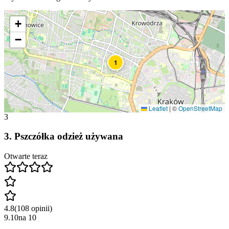
+
−
1
Leaflet
|
©
OpenStreetMap
3
3
.
Pszczółka odzież używana
Otwarte teraz
4.8
(
108
opinii
)
9.10
na
10