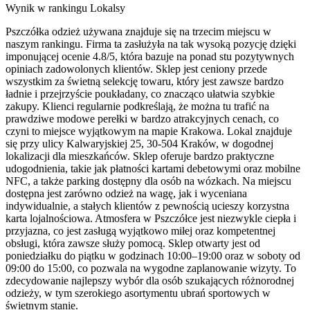
Wynik w rankingu Lokalsy
Pszczółka odzież używana znajduje się na trzecim miejscu w
naszym rankingu. Firma ta zasłużyła na tak wysoką pozycję dzięki
imponującej ocenie 4.8/5, która bazuje na ponad stu pozytywnych
opiniach zadowolonych klientów. Sklep jest ceniony przede
wszystkim za świetną selekcję towaru, który jest zawsze bardzo
ładnie i przejrzyście poukładany, co znacząco ułatwia szybkie
zakupy. Klienci regularnie podkreślają, że można tu trafić na
prawdziwe modowe perełki w bardzo atrakcyjnych cenach, co
czyni to miejsce wyjątkowym na mapie Krakowa. Lokal znajduje
się przy ulicy Kalwaryjskiej 25, 30-504 Kraków, w dogodnej
lokalizacji dla mieszkańców. Sklep oferuje bardzo praktyczne
udogodnienia, takie jak płatności kartami debetowymi oraz mobilne
NFC, a także parking dostępny dla osób na wózkach. Na miejscu
dostępna jest zarówno odzież na wagę, jak i wyceniana
indywidualnie, a stałych klientów z pewnością ucieszy korzystna
karta lojalnościowa. Atmosfera w Pszczółce jest niezwykle ciepła i
przyjazna, co jest zasługą wyjątkowo miłej oraz kompetentnej
obsługi, która zawsze służy pomocą. Sklep otwarty jest od
poniedziałku do piątku w godzinach 10:00–19:00 oraz w soboty od
09:00 do 15:00, co pozwala na wygodne zaplanowanie wizyty. To
zdecydowanie najlepszy wybór dla osób szukających różnorodnej
odzieży, w tym szerokiego asortymentu ubrań sportowych w
świetnym stanie.