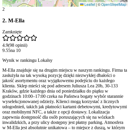
Leaflet
|
©
OpenStreetMap
2
2
.
M-Ella
Zamknięte
4.9
(
98
opinii
)
9.55
na
10
Wynik w rankingu Lokalsy
M-Ella znajduje się na drugim miejscu w naszym rankingu. Firma ta
zasłużyła na tak wysoką pozycję dzięki niezwykłej dbałości o
jakość asortymentu oraz wyjątkowemu podejściu do każdego
klienta. Sklep mieści się pod adresem Juliusza Lea 20b, 30-133
Kraków, gdzie każdego dnia od poniedziałku do piątku w
godzinach 10:00–17:00 czeka na Państwa bogaty wybór starannie
wyselekcjonowanej odzieży. Klienci mogą korzystać z licznych
udogodnień, takich jak płatności kartami debetowymi, kredytowymi
oraz mobilnymi NFC, a także z opcji dostawy. Lokalizacja
zapewnia dostępność dla osób poruszających się na wózkach
inwalidzkich, a przy ulicy dostępny jest płatny parking. Atmosfera
w M-Ella jest absolutnie unikatowa – to miejsce z duszą, w którym