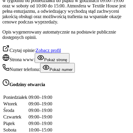
w tygodniu od poniedziałku do piątku w godzinach 09:00–19:00
oraz w soboty od 10:00 do 15:00. Atmosfera w Textile House jest
pełna entuzjazmu, a odwiedzający wychodzą stąd zachwyceni
jakością obsługi oraz możliwością trafienia na wspaniałe okazje
cenowe podczas wyprzedaży.
Opis wygenerowany automatycznie na podstawie publicznie
dostępnych opinii.
Czytaj opinie:
Zobacz profil
Strona www:
Pokaż stronę
Numer telefonu:
Pokaż numer
Godziny otwarcia
Poniedziałek
09:00–19:00
Wtorek
09:00–19:00
Środa
09:00–19:00
Czwartek
09:00–19:00
Piątek
09:00–19:00
Sobota
10:00–15:00