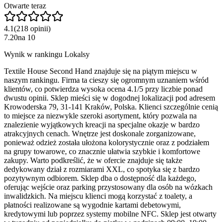
Otwarte teraz
4.1
(
218
opinii
)
7.20
na
10
Wynik w rankingu Lokalsy
Textile House Second Hand znajduje się na piątym miejscu w
naszym rankingu. Firma ta cieszy się ogromnym uznaniem wśród
klientów, co potwierdza wysoka ocena 4.1/5 przy liczbie ponad
dwustu opinii. Sklep mieści się w dogodnej lokalizacji pod adresem
Krowoderska 79, 31-141 Kraków, Polska. Klienci szczególnie cenią
to miejsce za niezwykle szeroki asortyment, który pozwala na
znalezienie wyjątkowych kreacji na specjalne okazje w bardzo
atrakcyjnych cenach. Wnętrze jest doskonale zorganizowane,
ponieważ odzież została ułożona kolorystycznie oraz z podziałem
na grupy towarowe, co znacznie ułatwia szybkie i komfortowe
zakupy. Warto podkreślić, że w ofercie znajduje się także
dedykowany dział z rozmiarami XXL, co spotyka się z bardzo
pozytywnym odbiorem. Sklep dba o dostępność dla każdego,
oferując wejście oraz parking przystosowany dla osób na wózkach
inwalidzkich. Na miejscu klienci mogą korzystać z toalety, a
płatności realizowane są wygodnie kartami debetowymi,
kredytowymi lub poprzez systemy mobilne NFC. Sklep jest otwarty