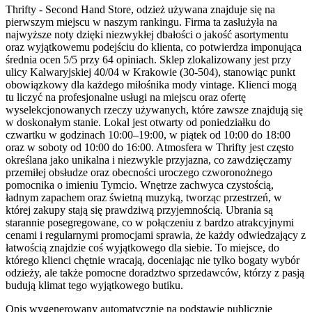
Thrifty - Second Hand Store, odzież używana znajduje się na
pierwszym miejscu w naszym rankingu. Firma ta zasłużyła na
najwyższe noty dzięki niezwykłej dbałości o jakość asortymentu
oraz wyjątkowemu podejściu do klienta, co potwierdza imponująca
średnia ocen 5/5 przy 64 opiniach. Sklep zlokalizowany jest przy
ulicy Kalwaryjskiej 40/04 w Krakowie (30-504), stanowiąc punkt
obowiązkowy dla każdego miłośnika mody vintage. Klienci mogą
tu liczyć na profesjonalne usługi na miejscu oraz ofertę
wyselekcjonowanych rzeczy używanych, które zawsze znajdują się
w doskonałym stanie. Lokal jest otwarty od poniedziałku do
czwartku w godzinach 10:00–19:00, w piątek od 10:00 do 18:00
oraz w soboty od 10:00 do 16:00. Atmosfera w Thrifty jest często
określana jako unikalna i niezwykle przyjazna, co zawdzięczamy
przemiłej obsłudze oraz obecności uroczego czworonożnego
pomocnika o imieniu Tymcio. Wnętrze zachwyca czystością,
ładnym zapachem oraz świetną muzyką, tworząc przestrzeń, w
której zakupy stają się prawdziwą przyjemnością. Ubrania są
starannie posegregowane, co w połączeniu z bardzo atrakcyjnymi
cenami i regularnymi promocjami sprawia, że każdy odwiedzający z
łatwością znajdzie coś wyjątkowego dla siebie. To miejsce, do
którego klienci chętnie wracają, doceniając nie tylko bogaty wybór
odzieży, ale także pomocne doradztwo sprzedawców, którzy z pasją
budują klimat tego wyjątkowego butiku.
Opis wygenerowany automatycznie na podstawie publicznie