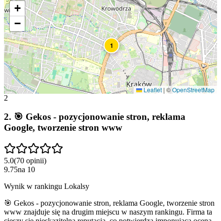
+
−
1
Leaflet
|
©
OpenStreetMap
2
2
.
🎯 Gekos - pozycjonowanie stron, reklama
Google, tworzenie stron www
5.0
(
70
opinii
)
9.75
na
10
Wynik w rankingu Lokalsy
🎯 Gekos - pozycjonowanie stron, reklama Google, tworzenie stron
www znajduje się na drugim miejscu w naszym rankingu. Firma ta
cieszy się nieskazitelną reputacją, co potwierdza imponująca ocena