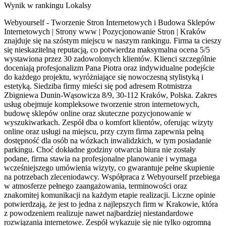
Wynik w rankingu Lokalsy
Webyourself - Tworzenie Stron Internetowych i Budowa Sklepów
Internetowych | Strony www | Pozycjonowanie Stron | Kraków
znajduje się na szóstym miejscu w naszym rankingu. Firma ta cieszy
się nieskazitelną reputacją, co potwierdza maksymalna ocena 5/5
wystawiona przez 30 zadowolonych klientów. Klienci szczególnie
doceniają profesjonalizm Pana Piotra oraz indywidualne podejście
do każdego projektu, wyróżniające się nowoczesną stylistyką i
estetyką. Siedziba firmy mieści się pod adresem Rotmistrza
Zbigniewa Dunin-Wąsowicza 8/9, 30-112 Kraków, Polska. Zakres
usług obejmuje kompleksowe tworzenie stron internetowych,
budowę sklepów online oraz skuteczne pozycjonowanie w
wyszukiwarkach. Zespół dba o komfort klientów, oferując wizyty
online oraz usługi na miejscu, przy czym firma zapewnia pełną
dostępność dla osób na wózkach inwalidzkich, w tym posiadanie
parkingu. Choć dokładne godziny otwarcia biura nie zostały
podane, firma stawia na profesjonalne planowanie i wymaga
wcześniejszego umówienia wizyty, co gwarantuje pełne skupienie
na potrzebach zleceniodawcy. Współpraca z Webyourself przebiega
w atmosferze pełnego zaangażowania, terminowości oraz
znakomitej komunikacji na każdym etapie realizacji. Liczne opinie
potwierdzają, że jest to jedna z najlepszych firm w Krakowie, która
z powodzeniem realizuje nawet najbardziej niestandardowe
rozwiązania internetowe. Zespół wykazuje się nie tylko ogromną