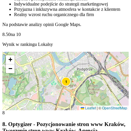
Indywidualne podejście do strategii marketingowej
Przyjazna i inkluzywna atmosfera w kontakcie z klientem
Realny wzrost ruchu organicznego dla firm
Na podstawie analizy opinii Google Maps.
8.50
na
10
Wynik w rankingu Lokalsy
+
−
1
Leaflet
|
©
OpenStreetMap
8
8
.
Optygizer - Pozycjonowanie stron www Kraków,
Tworzenie stron www Kraków, Agencja