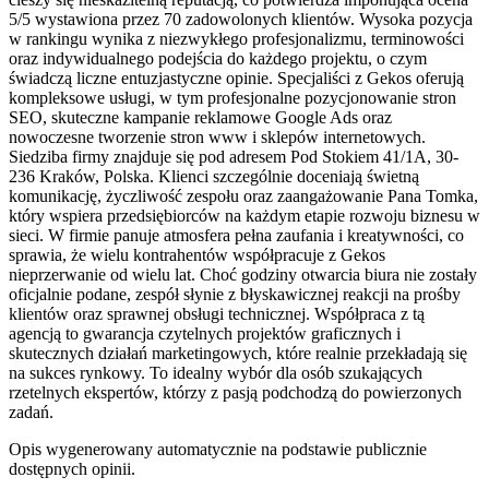
5/5 wystawiona przez 70 zadowolonych klientów. Wysoka pozycja
w rankingu wynika z niezwykłego profesjonalizmu, terminowości
oraz indywidualnego podejścia do każdego projektu, o czym
świadczą liczne entuzjastyczne opinie. Specjaliści z Gekos oferują
kompleksowe usługi, w tym profesjonalne pozycjonowanie stron
SEO, skuteczne kampanie reklamowe Google Ads oraz
nowoczesne tworzenie stron www i sklepów internetowych.
Siedziba firmy znajduje się pod adresem Pod Stokiem 41/1A, 30-
236 Kraków, Polska. Klienci szczególnie doceniają świetną
komunikację, życzliwość zespołu oraz zaangażowanie Pana Tomka,
który wspiera przedsiębiorców na każdym etapie rozwoju biznesu w
sieci. W firmie panuje atmosfera pełna zaufania i kreatywności, co
sprawia, że wielu kontrahentów współpracuje z Gekos
nieprzerwanie od wielu lat. Choć godziny otwarcia biura nie zostały
oficjalnie podane, zespół słynie z błyskawicznej reakcji na prośby
klientów oraz sprawnej obsługi technicznej. Współpraca z tą
agencją to gwarancja czytelnych projektów graficznych i
skutecznych działań marketingowych, które realnie przekładają się
na sukces rynkowy. To idealny wybór dla osób szukających
rzetelnych ekspertów, którzy z pasją podchodzą do powierzonych
zadań.
Opis wygenerowany automatycznie na podstawie publicznie
dostępnych opinii.