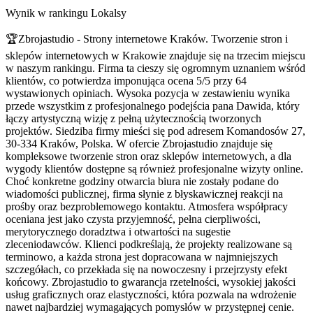
Wynik w rankingu Lokalsy
🏆Zbrojastudio - Strony internetowe Kraków. Tworzenie stron i
sklepów internetowych w Krakowie znajduje się na trzecim miejscu
w naszym rankingu. Firma ta cieszy się ogromnym uznaniem wśród
klientów, co potwierdza imponująca ocena 5/5 przy 64
wystawionych opiniach. Wysoka pozycja w zestawieniu wynika
przede wszystkim z profesjonalnego podejścia pana Dawida, który
łączy artystyczną wizję z pełną użytecznością tworzonych
projektów. Siedziba firmy mieści się pod adresem Komandosów 27,
30-334 Kraków, Polska. W ofercie Zbrojastudio znajduje się
kompleksowe tworzenie stron oraz sklepów internetowych, a dla
wygody klientów dostępne są również profesjonalne wizyty online.
Choć konkretne godziny otwarcia biura nie zostały podane do
wiadomości publicznej, firma słynie z błyskawicznej reakcji na
prośby oraz bezproblemowego kontaktu. Atmosfera współpracy
oceniana jest jako czysta przyjemność, pełna cierpliwości,
merytorycznego doradztwa i otwartości na sugestie
zleceniodawców. Klienci podkreślają, że projekty realizowane są
terminowo, a każda strona jest dopracowana w najmniejszych
szczegółach, co przekłada się na nowoczesny i przejrzysty efekt
końcowy. Zbrojastudio to gwarancja rzetelności, wysokiej jakości
usług graficznych oraz elastyczności, która pozwala na wdrożenie
nawet najbardziej wymagających pomysłów w przystępnej cenie.