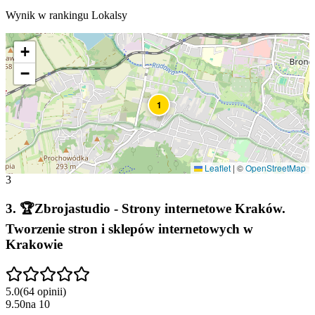
Wynik w rankingu Lokalsy
+
−
1
Leaflet
|
©
OpenStreetMap
3
3
.
🏆Zbrojastudio - Strony internetowe Kraków.
Tworzenie stron i sklepów internetowych w
Krakowie
5.0
(
64
opinii
)
9.50
na
10