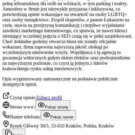
pełną infrastrukturę dla osób na wózkach, w tym parking i toalety.
Atmosfera w firmie jest niezwykle przyjazna i inkluzywna, co
potwierdzają opinie wskazujące na otwartość na osoby LGBTQ+
oraz osoby transpłciowe. Zespół ekspertów, z panem Łukaszem na
czele, stawia na przejrzystą komunikację i cierpliwe wyjaśnianie
zawiłości marketingu internetowego, co sprawia, że nawet klienci
niemający wcześniej pojęcia o SEO czują się w pełni zaopiekowani.
Choć dokładne godziny otwarcia biura nie zostały oficjalnie
wskazane, firma zapewnia najwyższą jakość obsługi po
wcześniejszym umówieniu wizyty. Współpraca z tą agencją to
gwarancja widocznych gołym okiem efektów oraz profesjonalizmu
na najwyższym poziomie, co czyni ją jednym z liderów
krakowskiego rynku usług internetowych.
Opis wygenerowany automatycznie na podstawie publicznie
dostępnych opinii.
Czytaj opinie:
Zobacz profil
Strona www:
Pokaż stronę
Numer telefonu:
Pokaż numer
Rynek Główny 30/5, 33-010 Kraków, Polska, Kraków