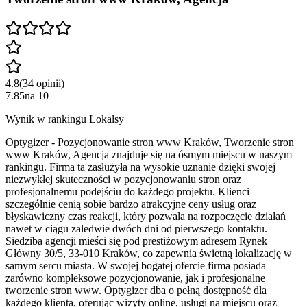
4.8
(
34
opinii
)
7.85
na
10
Wynik w rankingu Lokalsy
Optygizer - Pozycjonowanie stron www Kraków, Tworzenie stron
www Kraków, Agencja znajduje się na ósmym miejscu w naszym
rankingu. Firma ta zasłużyła na wysokie uznanie dzięki swojej
niezwykłej skuteczności w pozycjonowaniu stron oraz
profesjonalnemu podejściu do każdego projektu. Klienci
szczególnie cenią sobie bardzo atrakcyjne ceny usług oraz
błyskawiczny czas reakcji, który pozwala na rozpoczęcie działań
nawet w ciągu zaledwie dwóch dni od pierwszego kontaktu.
Siedziba agencji mieści się pod prestiżowym adresem Rynek
Główny 30/5, 33-010 Kraków, co zapewnia świetną lokalizację w
samym sercu miasta. W swojej bogatej ofercie firma posiada
zarówno kompleksowe pozycjonowanie, jak i profesjonalne
tworzenie stron www. Optygizer dba o pełną dostępność dla
każdego klienta, oferując wizyty online, usługi na miejscu oraz