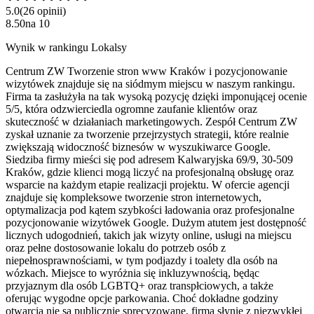
5.0
(
26
opinii
)
8.50
na
10
Wynik w rankingu Lokalsy
Centrum ZW Tworzenie stron www Kraków i pozycjonowanie
wizytówek znajduje się na siódmym miejscu w naszym rankingu.
Firma ta zasłużyła na tak wysoką pozycję dzięki imponującej ocenie
5/5, która odzwierciedla ogromne zaufanie klientów oraz
skuteczność w działaniach marketingowych. Zespół Centrum ZW
zyskał uznanie za tworzenie przejrzystych strategii, które realnie
zwiększają widoczność biznesów w wyszukiwarce Google.
Siedziba firmy mieści się pod adresem Kalwaryjska 69/9, 30-509
Kraków, gdzie klienci mogą liczyć na profesjonalną obsługę oraz
wsparcie na każdym etapie realizacji projektu. W ofercie agencji
znajduje się kompleksowe tworzenie stron internetowych,
optymalizacja pod kątem szybkości ładowania oraz profesjonalne
pozycjonowanie wizytówek Google. Dużym atutem jest dostępność
licznych udogodnień, takich jak wizyty online, usługi na miejscu
oraz pełne dostosowanie lokalu do potrzeb osób z
niepełnosprawnościami, w tym podjazdy i toalety dla osób na
wózkach. Miejsce to wyróżnia się inkluzywnością, będąc
przyjaznym dla osób LGBTQ+ oraz transpłciowych, a także
oferując wygodne opcje parkowania. Choć dokładne godziny
otwarcia nie są publicznie sprecyzowane, firma słynie z niezwykłej