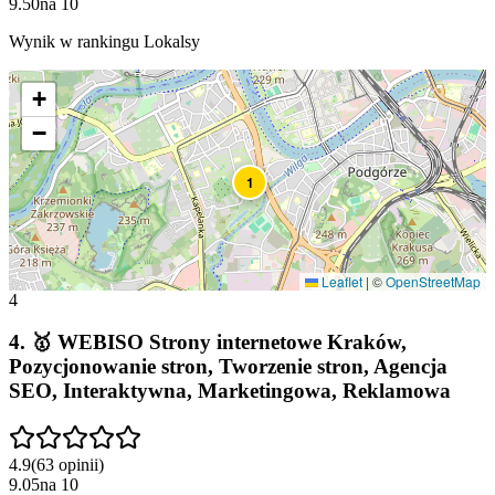
9.50
na
10
Wynik w rankingu Lokalsy
+
−
1
Leaflet
|
©
OpenStreetMap
4
4
.
🥇 WEBISO Strony internetowe Kraków,
Pozycjonowanie stron, Tworzenie stron, Agencja
SEO, Interaktywna, Marketingowa, Reklamowa
4.9
(
63
opinii
)
9.05
na
10