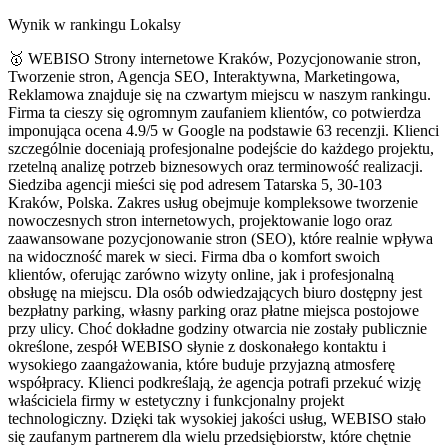
Wynik w rankingu Lokalsy
🥇 WEBISO Strony internetowe Kraków, Pozycjonowanie stron,
Tworzenie stron, Agencja SEO, Interaktywna, Marketingowa,
Reklamowa znajduje się na czwartym miejscu w naszym rankingu.
Firma ta cieszy się ogromnym zaufaniem klientów, co potwierdza
imponująca ocena 4.9/5 w Google na podstawie 63 recenzji. Klienci
szczególnie doceniają profesjonalne podejście do każdego projektu,
rzetelną analizę potrzeb biznesowych oraz terminowość realizacji.
Siedziba agencji mieści się pod adresem Tatarska 5, 30-103
Kraków, Polska. Zakres usług obejmuje kompleksowe tworzenie
nowoczesnych stron internetowych, projektowanie logo oraz
zaawansowane pozycjonowanie stron (SEO), które realnie wpływa
na widoczność marek w sieci. Firma dba o komfort swoich
klientów, oferując zarówno wizyty online, jak i profesjonalną
obsługę na miejscu. Dla osób odwiedzających biuro dostępny jest
bezpłatny parking, własny parking oraz płatne miejsca postojowe
przy ulicy. Choć dokładne godziny otwarcia nie zostały publicznie
określone, zespół WEBISO słynie z doskonałego kontaktu i
wysokiego zaangażowania, które buduje przyjazną atmosferę
współpracy. Klienci podkreślają, że agencja potrafi przekuć wizję
właściciela firmy w estetyczny i funkcjonalny projekt
technologiczny. Dzięki tak wysokiej jakości usług, WEBISO stało
się zaufanym partnerem dla wielu przedsiębiorstw, które chętnie