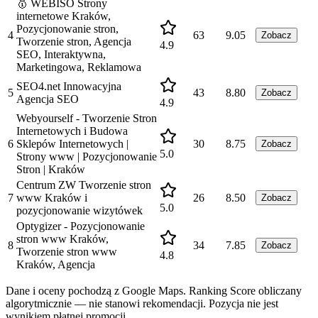
🥇 WEBISO Strony
internetowe Kraków,
Pozycjonowanie stron,
4
63
9.05
Zobacz
Tworzenie stron, Agencja
4.9
SEO, Interaktywna,
Marketingowa, Reklamowa
SEO4.net Innowacyjna
5
43
8.80
Zobacz
Agencja SEO
4.9
Webyourself - Tworzenie Stron
Internetowych i Budowa
6
Sklepów Internetowych |
30
8.75
Zobacz
5.0
Strony www | Pozycjonowanie
Stron | Kraków
Centrum ZW Tworzenie stron
7
www Kraków i
26
8.50
Zobacz
5.0
pozycjonowanie wizytówek
Optygizer - Pozycjonowanie
stron www Kraków,
8
34
7.85
Zobacz
Tworzenie stron www
4.8
Kraków, Agencja
Dane i oceny pochodzą z Google Maps. Ranking Score obliczany
algorytmicznie — nie stanowi rekomendacji. Pozycja nie jest
wynikiem płatnej promocji.