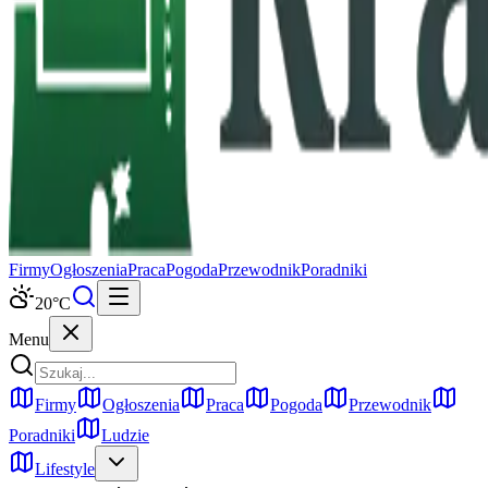
Firmy
Ogłoszenia
Praca
Pogoda
Przewodnik
Poradniki
20
°C
Menu
Firmy
Ogłoszenia
Praca
Pogoda
Przewodnik
Poradniki
Ludzie
Lifestyle