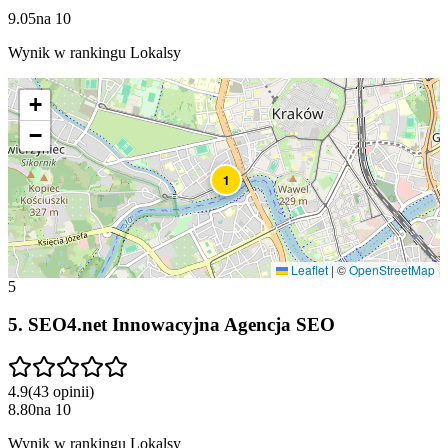
9.05
na
10
Wynik w rankingu Lokalsy
+
−
1
Leaflet
|
©
OpenStreetMap
5
5
.
SEO4.net Innowacyjna Agencja SEO
4.9
(
43
opinii
)
8.80
na
10
Wynik w rankingu Lokalsy