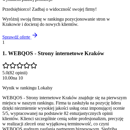
Przedsiębiorco! Zadbaj o widoczność swojej firmy!
Wyróżnij swoją firmę w rankingu
pozycjonowanie stron
w
Krakowie
i docieraj do nowych klientów.
Sprawdź ofertę
1
1
.
WEBQOS - Strony internetowe Kraków
5.0
(
82
opinii
)
10.00
na
10
Wynik w rankingu Lokalsy
WEBQOS - Strony internetowe Kraków znajduje się na pierwszym
miejscu w naszym rankingu. Firma ta zasłużyła na pozycję lidera
dzięki niezmiennie wysokiej jakości usług oraz imponującej ocenie
5/5, wypracowanej na podstawie 82 entuzjastycznych opinii
klientów. Klienci szczególnie cenią sobie profesjonalizm, precyzję
w realizacji zleceń oraz wyjątkową terminowość, co czyni
WEBQOS godnym zaufania partnerem biznesowym. Siedziba