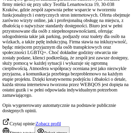
firmy mieści się przy ulicy Teofila Lenartowicza 19, 30-038
Kraków, gdzie zespół zapewnia pełne wsparcie w tworzeniu
funkcjonalnych i estetycznych stron internetowych. Oferta obejmuje
zarówno wizyty online, jak i profesjonalną obsługę na miejscu, z
dbałością o najwyższe standardy dostępności. Biuro jest w pełni
przystosowane dla osób z niepełnosprawnościami, oferując
udogodnienia takie jak parking, podjazdy oraz toalety dla osób na
wózkach, a także pętlę indukcyjną. Firma stawia na inkluzywność,
będąc miejscem przyjaznym dla osób transpłciowych oraz
społeczności LGBTQ+. Choć dokładne godziny otwarcia nie
zostały podane, klienci podkreślają, że zespół jest zawsze dostępny,
służy pomocą w każdej sytuacji i wykazuje się ogromną
cierpliwością. Atmosfera współpracy oceniana jest jako niezwykle
przyjazna, a komunikacja przebiega bezproblemowo na każdym
etapie projektu. Dzięki kreatywnemu podejściu i dbałości o detale,
każda strona internetowa tworzona przez WEBQOS jest dopięta na
ostatni guzik i w pełni odpowiada indywidualnym potrzebom
zamawiającego.
Opis wygenerowany automatycznie na podstawie publicznie
dostępnych opinii.
Czytaj opinie:
Zobacz profil
Strona www: