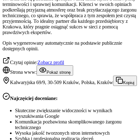
terminowości i sprawnej komunikacji. Klienci w swoich opiniach
podkreślają przyjazną atmosferę oraz brak przytłaczającego żargonu
technicznego, co sprawia, że współpraca z tym zespołem jest czystą
przyjemnością. To idealny partner dla każdego przedsiębiorcy z
Krakowa, który pragnie osiągnąć sukces w sieci z pomocą
prawdziwych ekspertów.
Opis wygenerowany automatycznie na podstawie publicznie
dostępnych opinii.
Czytaj opinie:
Zobacz profil
Strona www:
Pokaż stronę
Kalwaryjska 69/9, 30-509 Kraków, Polska, Kraków
Kopiuj
Najczęściej doceniane:
Skuteczne zwiększanie widoczności w wynikach
wyszukiwania Google
Komunikacja pozbawiona skomplikowanego żargonu
technicznego
Wysoka jakość tworzonych stron internetowych
Szybka i profesjonalna realizacja zleceń