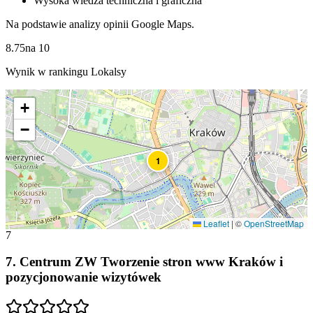
Wysoka wiedza techniczna i graficzna
Na podstawie analizy opinii Google Maps.
8.75
na
10
Wynik w rankingu Lokalsy
+
−
1
Leaflet
|
©
OpenStreetMap
7
7
.
Centrum ZW Tworzenie stron www Kraków i
pozycjonowanie wizytówek