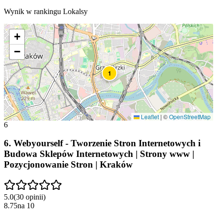
Wynik w rankingu Lokalsy
+
−
1
Leaflet
|
©
OpenStreetMap
6
6
.
Webyourself - Tworzenie Stron Internetowych i
Budowa Sklepów Internetowych | Strony www |
Pozycjonowanie Stron | Kraków
5.0
(
30
opinii
)
8.75
na
10