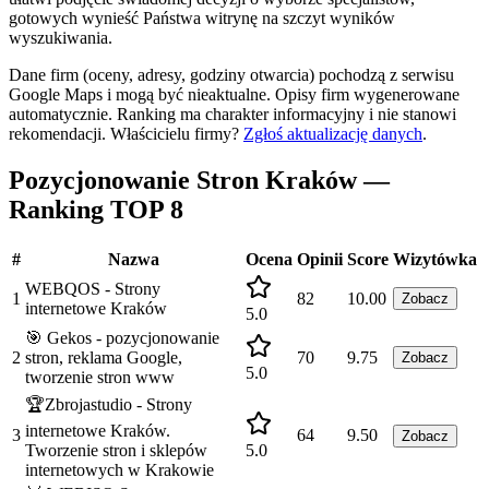
gotowych wynieść Państwa witrynę na szczyt wyników
wyszukiwania.
Dane firm (oceny, adresy, godziny otwarcia) pochodzą z serwisu
Google Maps i mogą być nieaktualne. Opisy firm wygenerowane
automatycznie. Ranking ma charakter informacyjny i nie stanowi
rekomendacji.
Właścicielu firmy?
Zgłoś aktualizację danych
.
Pozycjonowanie Stron Kraków —
Ranking TOP 8
#
Nazwa
Ocena
Opinii
Score
Wizytówka
WEBQOS - Strony
1
82
10.00
Zobacz
internetowe Kraków
5.0
🎯 Gekos - pozycjonowanie
2
stron, reklama Google,
70
9.75
Zobacz
5.0
tworzenie stron www
🏆Zbrojastudio - Strony
internetowe Kraków.
3
64
9.50
Zobacz
Tworzenie stron i sklepów
5.0
internetowych w Krakowie