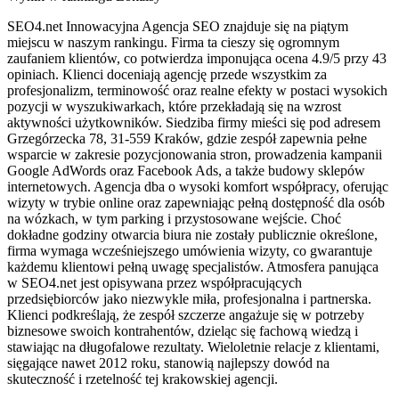
SEO4.net Innowacyjna Agencja SEO znajduje się na piątym
miejscu w naszym rankingu. Firma ta cieszy się ogromnym
zaufaniem klientów, co potwierdza imponująca ocena 4.9/5 przy 43
opiniach. Klienci doceniają agencję przede wszystkim za
profesjonalizm, terminowość oraz realne efekty w postaci wysokich
pozycji w wyszukiwarkach, które przekładają się na wzrost
aktywności użytkowników. Siedziba firmy mieści się pod adresem
Grzegórzecka 78, 31-559 Kraków, gdzie zespół zapewnia pełne
wsparcie w zakresie pozycjonowania stron, prowadzenia kampanii
Google AdWords oraz Facebook Ads, a także budowy sklepów
internetowych. Agencja dba o wysoki komfort współpracy, oferując
wizyty w trybie online oraz zapewniając pełną dostępność dla osób
na wózkach, w tym parking i przystosowane wejście. Choć
dokładne godziny otwarcia biura nie zostały publicznie określone,
firma wymaga wcześniejszego umówienia wizyty, co gwarantuje
każdemu klientowi pełną uwagę specjalistów. Atmosfera panująca
w SEO4.net jest opisywana przez współpracujących
przedsiębiorców jako niezwykle miła, profesjonalna i partnerska.
Klienci podkreślają, że zespół szczerze angażuje się w potrzeby
biznesowe swoich kontrahentów, dzieląc się fachową wiedzą i
stawiając na długofalowe rezultaty. Wieloletnie relacje z klientami,
sięgające nawet 2012 roku, stanowią najlepszy dowód na
skuteczność i rzetelność tej krakowskiej agencji.