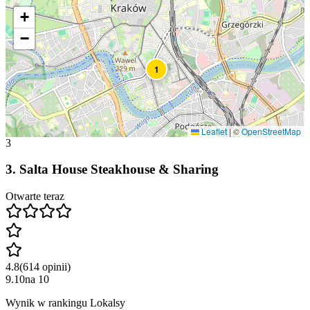
+
−
1
Leaflet
|
©
OpenStreetMap
3
3
.
Salta House Steakhouse & Sharing
Otwarte teraz
4.8
(
614
opinii
)
9.10
na
10
Wynik w rankingu Lokalsy