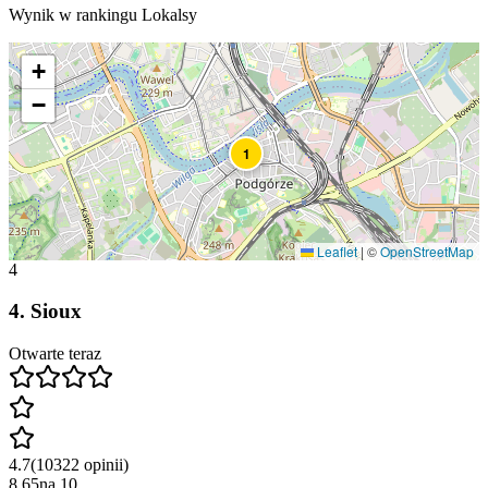
Wynik w rankingu Lokalsy
+
−
1
Leaflet
|
©
OpenStreetMap
4
4
.
Sioux
Otwarte teraz
4.7
(
10322
opinii
)
8.65
na
10