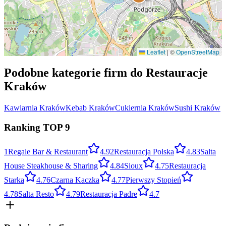
Leaflet
|
©
OpenStreetMap
Podobne kategorie firm do
Restauracje
Kraków
Kawiarnia
Kraków
Kebab
Kraków
Cukiernia
Kraków
Sushi
Kraków
Ranking TOP
9
1
Regale Bar & Restaurant
4.9
2
Restauracja Polska
4.8
3
Salta
House Steakhouse & Sharing
4.8
4
Sioux
4.7
5
Restauracja
Starka
4.7
6
Czarna Kaczka
4.7
7
Pierwszy Stopień
4.7
8
Salta Resto
4.7
9
Restauracja Padre
4.7