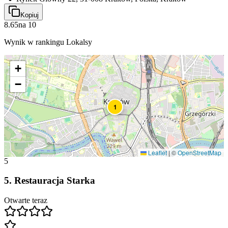
Kopiuj
8.65
na
10
Wynik w rankingu Lokalsy
+
−
1
Leaflet
|
©
OpenStreetMap
5
5
.
Restauracja Starka
Otwarte teraz