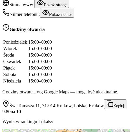
Strona www:
Pokaż stronę
Numer telefonu:
Pokaż numer
Godziny otwarcia
Poniedziałek
15:00–00:00
Wtorek
15:00–00:00
Środa
15:00–00:00
Czwartek
15:00–00:00
Piątek
15:00–00:00
Sobota
15:00–00:00
Niedziela
15:00–00:00
Godziny otwarcia wg Google Maps — mogą być nieaktualne.
Św. Tomasza 11, 31-014 Kraków, Polska, Kraków
Kopiuj
9.80
na
10
Wynik w rankingu Lokalsy