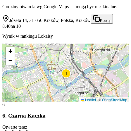
Godziny otwarcia wg Google Maps — mogą być nieaktualne.
Józefa 14, 31-056 Kraków, Polska, Kraków
Kopiuj
8.40
na
10
Wynik w rankingu Lokalsy
+
−
1
Leaflet
|
©
OpenStreetMap
6
6
.
Czarna Kaczka
Otwarte teraz