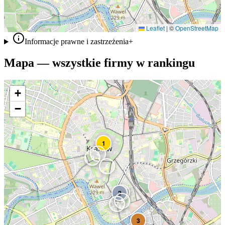
Leaflet
|
©
OpenStreetMap
Informacje prawne i zastrzeżenia
+
Mapa — wszystkie firmy w rankingu
+
−
1
4
9
6
8
2
5
7
3