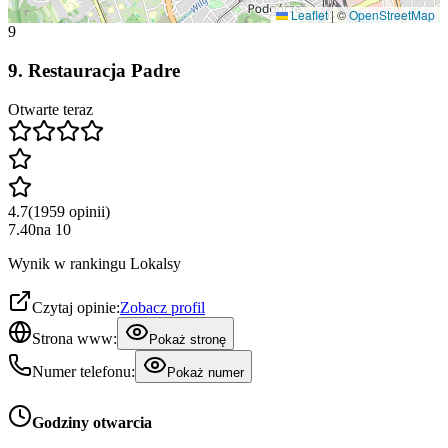
Leaflet
|
©
OpenStreetMap
9
9
.
Restauracja Padre
Otwarte teraz
4.7
(
1959
opinii
)
7.40
na
10
Wynik w rankingu Lokalsy
Czytaj opinie:
Zobacz profil
Strona www:
Pokaż stronę
Numer telefonu:
Pokaż numer
Godziny otwarcia