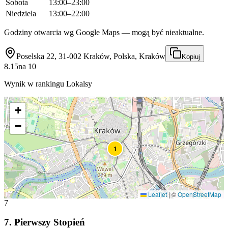
Sobota
13:00–23:00
Niedziela
13:00–22:00
Godziny otwarcia wg Google Maps — mogą być nieaktualne.
Poselska 22, 31-002 Kraków, Polska, Kraków
Kopiuj
8.15
na
10
Wynik w rankingu Lokalsy
+
−
1
Leaflet
|
©
OpenStreetMap
7
7
.
Pierwszy Stopień