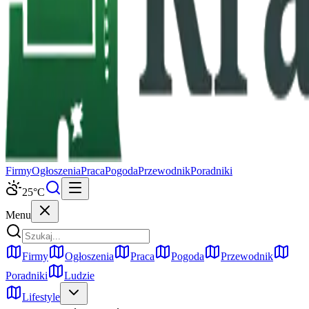
Firmy
Ogłoszenia
Praca
Pogoda
Przewodnik
Poradniki
25
°C
Menu
Firmy
Ogłoszenia
Praca
Pogoda
Przewodnik
Poradniki
Ludzie
Lifestyle