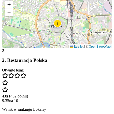
+
−
1
Leaflet
|
©
OpenStreetMap
2
2
.
Restauracja Polska
Otwarte teraz
4.8
(
1432
opinii
)
9.35
na
10
Wynik w rankingu Lokalsy