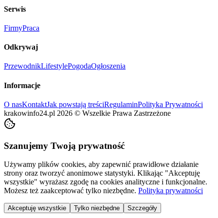
Serwis
Firmy
Praca
Odkrywaj
Przewodnik
Lifestyle
Pogoda
Ogłoszenia
Informacje
O nas
Kontakt
Jak powstają treści
Regulamin
Polityka Prywatności
krakowinfo24.pl
2026
©
Wszelkie Prawa Zastrzeżone
Szanujemy Twoją prywatność
Używamy plików cookies, aby zapewnić prawidłowe działanie
strony oraz tworzyć anonimowe statystyki. Klikając "Akceptuję
wszystkie" wyrażasz zgodę na cookies analityczne i funkcjonalne.
Możesz też zaakceptować tylko niezbędne.
Polityka prywatności
Akceptuję wszystkie
Tylko niezbędne
Szczegóły