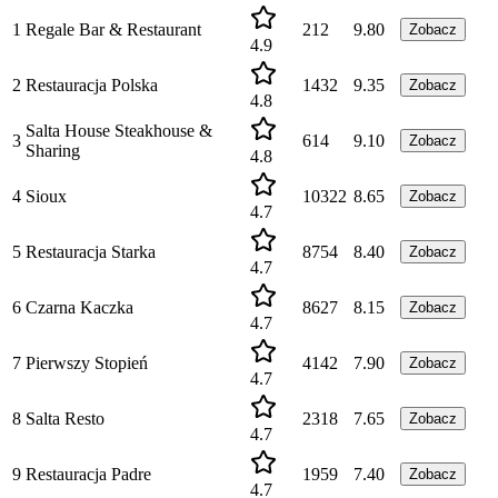
1
Regale Bar & Restaurant
212
9.80
Zobacz
4.9
2
Restauracja Polska
1432
9.35
Zobacz
4.8
Salta House Steakhouse &
3
614
9.10
Zobacz
Sharing
4.8
4
Sioux
10322
8.65
Zobacz
4.7
5
Restauracja Starka
8754
8.40
Zobacz
4.7
6
Czarna Kaczka
8627
8.15
Zobacz
4.7
7
Pierwszy Stopień
4142
7.90
Zobacz
4.7
8
Salta Resto
2318
7.65
Zobacz
4.7
9
Restauracja Padre
1959
7.40
Zobacz
4.7