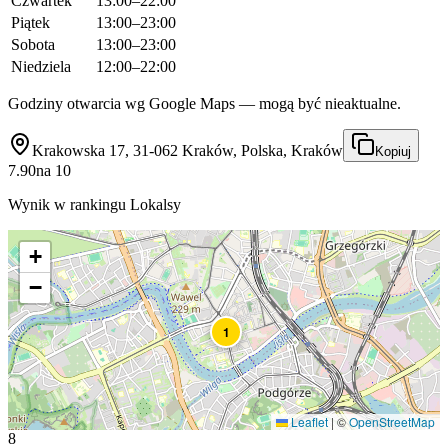
Czwartek
13:00–22:00
Piątek
13:00–23:00
Sobota
13:00–23:00
Niedziela
12:00–22:00
Godziny otwarcia wg Google Maps — mogą być nieaktualne.
Krakowska 17, 31-062 Kraków, Polska, Kraków
Kopiuj
7.90
na
10
Wynik w rankingu Lokalsy
+
−
1
Leaflet
|
©
OpenStreetMap
8