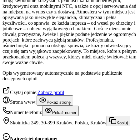
mogą swobodnie korzystać z płatności kartami debetowymi,
kredytowymi oraz mobilnymi NFC, a także z opcji serwowania dań
na miejscu, na wynos czy z dostawą. Atmosfera w tym miejscu jest
opisywana jako niezwykle elegancka, klimatyczna i pełna
życzliwości, co sprawia, że każda impreza – od wesel po chrzciny i
jubileusze – nabiera wyjątkowego charakteru. Goście nieustannie
chwalą przepyszne, świeże i pięknie podane jedzenie w ogromnych
porcjach, które zachwyca głębią smaków. Profesjonalna,
uśmiechnięta i pomocna obsługa sprawia, że każdy odwiedzający
czuje się tam wyjątkowo zaopiekowany. To miejsce, które z pełnym
przekonaniem polecają wszyscy, którzy mieli okazję świętować tam
swoje ważne chwile.
Opis wygenerowany automatycznie na podstawie publicznie
dostępnych opinii.
Czytaj opinie:
Zobacz profil
Strona www:
Pokaż stronę
Numer telefonu:
Pokaż numer
Skotnicka 249, 30-399 Kraków, Polska, Kraków
Kopiuj
Najczęściej doceniane: