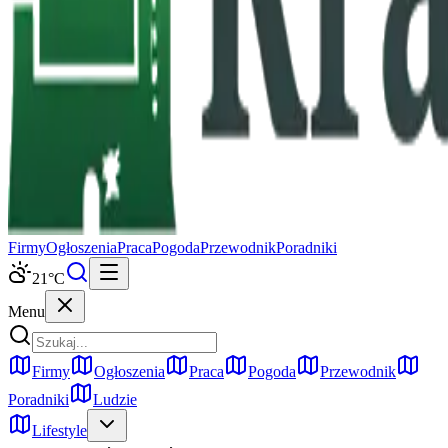
Firmy
Ogłoszenia
Praca
Pogoda
Przewodnik
Poradniki
21
°C
Menu
Firmy
Ogłoszenia
Praca
Pogoda
Przewodnik
Poradniki
Ludzie
Lifestyle