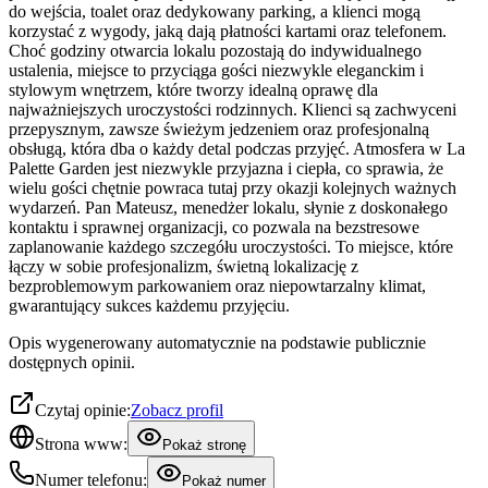
do wejścia, toalet oraz dedykowany parking, a klienci mogą
korzystać z wygody, jaką dają płatności kartami oraz telefonem.
Choć godziny otwarcia lokalu pozostają do indywidualnego
ustalenia, miejsce to przyciąga gości niezwykle eleganckim i
stylowym wnętrzem, które tworzy idealną oprawę dla
najważniejszych uroczystości rodzinnych. Klienci są zachwyceni
przepysznym, zawsze świeżym jedzeniem oraz profesjonalną
obsługą, która dba o każdy detal podczas przyjęć. Atmosfera w La
Palette Garden jest niezwykle przyjazna i ciepła, co sprawia, że
wielu gości chętnie powraca tutaj przy okazji kolejnych ważnych
wydarzeń. Pan Mateusz, menedżer lokalu, słynie z doskonałego
kontaktu i sprawnej organizacji, co pozwala na bezstresowe
zaplanowanie każdego szczegółu uroczystości. To miejsce, które
łączy w sobie profesjonalizm, świetną lokalizację z
bezproblemowym parkowaniem oraz niepowtarzalny klimat,
gwarantujący sukces każdemu przyjęciu.
Opis wygenerowany automatycznie na podstawie publicznie
dostępnych opinii.
Czytaj opinie:
Zobacz profil
Strona www:
Pokaż stronę
Numer telefonu:
Pokaż numer