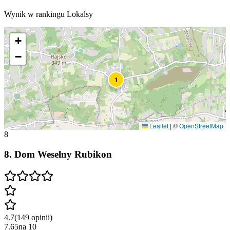
Wynik w rankingu Lokalsy
+
−
1
Leaflet
|
©
OpenStreetMap
8
8
.
Dom Weselny Rubikon
4.7
(
149
opinii
)
7.65
na
10