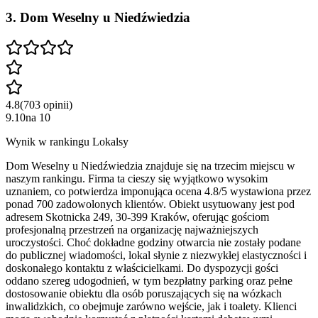
3
.
Dom Weselny u Niedźwiedzia
4.8
(
703
opinii
)
9.10
na
10
Wynik w rankingu Lokalsy
Dom Weselny u Niedźwiedzia znajduje się na trzecim miejscu w
naszym rankingu. Firma ta cieszy się wyjątkowo wysokim
uznaniem, co potwierdza imponująca ocena 4.8/5 wystawiona przez
ponad 700 zadowolonych klientów. Obiekt usytuowany jest pod
adresem Skotnicka 249, 30-399 Kraków, oferując gościom
profesjonalną przestrzeń na organizację najważniejszych
uroczystości. Choć dokładne godziny otwarcia nie zostały podane
do publicznej wiadomości, lokal słynie z niezwykłej elastyczności i
doskonałego kontaktu z właścicielkami. Do dyspozycji gości
oddano szereg udogodnień, w tym bezpłatny parking oraz pełne
dostosowanie obiektu dla osób poruszających się na wózkach
inwalidzkich, co obejmuje zarówno wejście, jak i toalety. Klienci