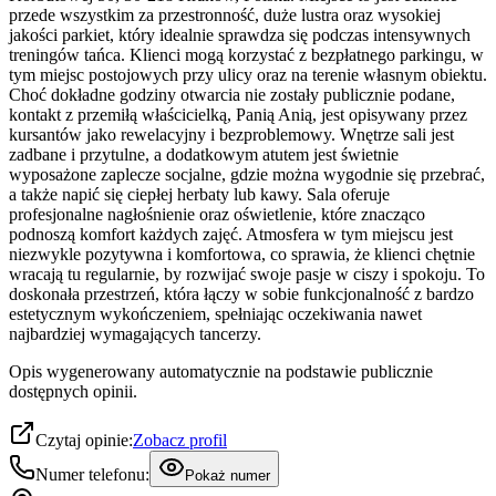
przede wszystkim za przestronność, duże lustra oraz wysokiej
jakości parkiet, który idealnie sprawdza się podczas intensywnych
treningów tańca. Klienci mogą korzystać z bezpłatnego parkingu, w
tym miejsc postojowych przy ulicy oraz na terenie własnym obiektu.
Choć dokładne godziny otwarcia nie zostały publicznie podane,
kontakt z przemiłą właścicielką, Panią Anią, jest opisywany przez
kursantów jako rewelacyjny i bezproblemowy. Wnętrze sali jest
zadbane i przytulne, a dodatkowym atutem jest świetnie
wyposażone zaplecze socjalne, gdzie można wygodnie się przebrać,
a także napić się ciepłej herbaty lub kawy. Sala oferuje
profesjonalne nagłośnienie oraz oświetlenie, które znacząco
podnoszą komfort każdych zajęć. Atmosfera w tym miejscu jest
niezwykle pozytywna i komfortowa, co sprawia, że klienci chętnie
wracają tu regularnie, by rozwijać swoje pasje w ciszy i spokoju. To
doskonała przestrzeń, która łączy w sobie funkcjonalność z bardzo
estetycznym wykończeniem, spełniając oczekiwania nawet
najbardziej wymagających tancerzy.
Opis wygenerowany automatycznie na podstawie publicznie
dostępnych opinii.
Czytaj opinie:
Zobacz profil
Numer telefonu:
Pokaż numer