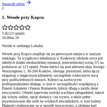
Sprawdź ofertę
1
1
.
Wesele przy Kopcu
5.0
(
123
opinii
)
10.00
na
10
Wynik w rankingu Lokalsy
Wesele przy Kopcu znajduje się na pierwszym miejscu w naszym
rankingu. Ta wyjątkowa lokalizacja w Krakowie zdobyła serca par
młodych dzięki nieskazitelnej reputacji, potwierdzonej oceną 5/5 na
podstawie aż 123 opinii. Firma mieści się pod adresem aleja Jerzego
Waszyngtona 1, 30-204 Kraków, oferując przestrzeń, która łączy
elegancję z magicznym klimatem, szczególnie widocznym nocą
przy podświetlonych murach. Klienci są zachwyceni
profesjonalizmem obsługi, w tym w szczególności współpracą z
Panem Adamem i Panem Romanem, którzy dbają o każdy detal
uroczystości. Obiekt zapewnia szeroki wachlarz udogodnień, takich
jak wizyty online, opcje dostawy i na wynos, a także pełne
przystosowanie dla osób na wózkach inwalidzkich, w tym toalety.
Płatności realizowane są w sposób nowoczesny, z obsługą kart