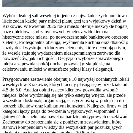
Wybór idealnej sali weselnej to jeden z najważniejszych punktów na
liście zadań każdej pary młodej planującej ten wyjątkowy dzień w
Krakowie. W kwietniu 2026 roku miasto oferuje niezwykle bogatą
bazę obiektów – od zabytkowych wnętrz z widokiem na
historyczne serce miasta, po nowoczesne sale bankietowe otoczone
zielenią. Profesjonalna obsługa, wyśmienita kuchnia oraz dbałość o
każdy detal wystroju to kluczowe elementy, które decydują o tym,
że wesele staje się wydarzeniem niezapomnianym zarówno dla
nowożeńców, jak i ich gości. Decyzja o wyborze sprawdzonego
miejsca zapewnia spokój ducha, pozwalając skupić się na
celebrowaniu miłości w atmosferze pełnej klasy i elegancji.
Przygotowane zestawienie obejmuje 10 najwyżej ocenianych lokali
weselnych w Krakowie, których oceny plasują się w przedziale od
4.5 do 5.0. Analiza opinii tysięcy klientów pozwoliła wyłonić
miejsca, które wyróżniają się nie tylko estetyką wnętrz, ale przede
wszystkim doskonałą organizacją, elastycznością w podejściu do
potrzeb klientów oraz kulinarnym kunsztem. Najlepsze firmy w tej
kategorii łączy pasja do tworzenia wyjątkowych wspomnień i
gotowość do spełniania nawet najbardziej nietypowych oczekiwań.
Zachęcamy do zapoznania się z poniższym zestawieniem, które
stanowi kompendium wiedzy dla wszystkich par poszukujących
idealnej przestrzeni na swoje wesele w 2026 roku.