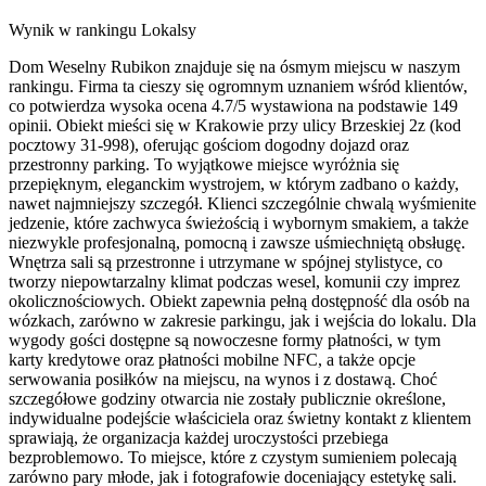
Wynik w rankingu Lokalsy
Dom Weselny Rubikon znajduje się na ósmym miejscu w naszym
rankingu. Firma ta cieszy się ogromnym uznaniem wśród klientów,
co potwierdza wysoka ocena 4.7/5 wystawiona na podstawie 149
opinii. Obiekt mieści się w Krakowie przy ulicy Brzeskiej 2z (kod
pocztowy 31-998), oferując gościom dogodny dojazd oraz
przestronny parking. To wyjątkowe miejsce wyróżnia się
przepięknym, eleganckim wystrojem, w którym zadbano o każdy,
nawet najmniejszy szczegół. Klienci szczególnie chwalą wyśmienite
jedzenie, które zachwyca świeżością i wybornym smakiem, a także
niezwykle profesjonalną, pomocną i zawsze uśmiechniętą obsługę.
Wnętrza sali są przestronne i utrzymane w spójnej stylistyce, co
tworzy niepowtarzalny klimat podczas wesel, komunii czy imprez
okolicznościowych. Obiekt zapewnia pełną dostępność dla osób na
wózkach, zarówno w zakresie parkingu, jak i wejścia do lokalu. Dla
wygody gości dostępne są nowoczesne formy płatności, w tym
karty kredytowe oraz płatności mobilne NFC, a także opcje
serwowania posiłków na miejscu, na wynos i z dostawą. Choć
szczegółowe godziny otwarcia nie zostały publicznie określone,
indywidualne podejście właściciela oraz świetny kontakt z klientem
sprawiają, że organizacja każdej uroczystości przebiega
bezproblemowo. To miejsce, które z czystym sumieniem polecają
zarówno pary młode, jak i fotografowie doceniający estetykę sali.