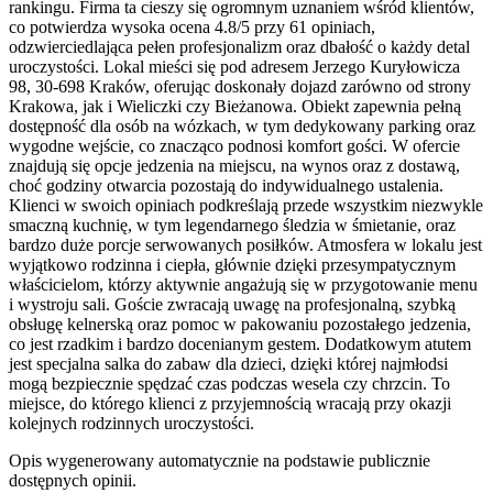
rankingu. Firma ta cieszy się ogromnym uznaniem wśród klientów,
co potwierdza wysoka ocena 4.8/5 przy 61 opiniach,
odzwierciedlająca pełen profesjonalizm oraz dbałość o każdy detal
uroczystości. Lokal mieści się pod adresem Jerzego Kuryłowicza
98, 30-698 Kraków, oferując doskonały dojazd zarówno od strony
Krakowa, jak i Wieliczki czy Bieżanowa. Obiekt zapewnia pełną
dostępność dla osób na wózkach, w tym dedykowany parking oraz
wygodne wejście, co znacząco podnosi komfort gości. W ofercie
znajdują się opcje jedzenia na miejscu, na wynos oraz z dostawą,
choć godziny otwarcia pozostają do indywidualnego ustalenia.
Klienci w swoich opiniach podkreślają przede wszystkim niezwykle
smaczną kuchnię, w tym legendarnego śledzia w śmietanie, oraz
bardzo duże porcje serwowanych posiłków. Atmosfera w lokalu jest
wyjątkowo rodzinna i ciepła, głównie dzięki przesympatycznym
właścicielom, którzy aktywnie angażują się w przygotowanie menu
i wystroju sali. Goście zwracają uwagę na profesjonalną, szybką
obsługę kelnerską oraz pomoc w pakowaniu pozostałego jedzenia,
co jest rzadkim i bardzo docenianym gestem. Dodatkowym atutem
jest specjalna salka do zabaw dla dzieci, dzięki której najmłodsi
mogą bezpiecznie spędzać czas podczas wesela czy chrzcin. To
miejsce, do którego klienci z przyjemnością wracają przy okazji
kolejnych rodzinnych uroczystości.
Opis wygenerowany automatycznie na podstawie publicznie
dostępnych opinii.