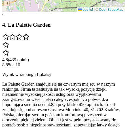
Leaflet
|
©
OpenStreetMap
4
4
.
La Palette Garden
4.8
(
439
opinii
)
8.85
na
10
Wynik w rankingu Lokalsy
La Palette Garden znajduje się na czwartym miejscu w naszym
rankingu. Firma ta zasłużyła na tak wysoką pozycję dzięki
niezmiennie wysokiej jakości usług oraz wyjątkowemu
zaangażowaniu właściciela i całego zespołu, co potwierdza
imponująca średnia ocen 4.8/5 przy blisko 450 opiniach. Lokal
znajduje się pod adresem Gustawa Morcinka 40, 31-762 Kraków,
Polska, oferując swoim gościom komfortową przestrzeń w
otoczeniu pięknej zieleni. Obiekt jest w pełni przystosowany do
potrzeb osób z niepełnosprawnościami, zapewniając łatwy dostęp