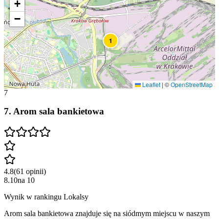
+
−
1
Leaflet
|
©
OpenStreetMap
7
7
.
Arom sala bankietowa
4.8
(
61
opinii
)
8.10
na
10
Wynik w rankingu Lokalsy
Arom sala bankietowa znajduje się na siódmym miejscu w naszym