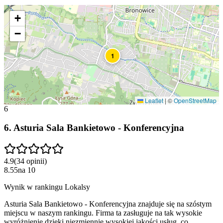
+
−
1
Leaflet
|
©
OpenStreetMap
6
6
.
Asturia Sala Bankietowo - Konferencyjna
4.9
(
34
opinii
)
8.55
na
10
Wynik w rankingu Lokalsy
Asturia Sala Bankietowo - Konferencyjna znajduje się na szóstym
miejscu w naszym rankingu. Firma ta zasługuje na tak wysokie
wyróżnienie dzięki niezmiennie wysokiej jakości usług, co