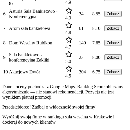
4.9
87
Asturia Sala Bankietowo -
6
34
8.55
Zobacz
Konferencyjna
4.9
7
Arom sala bankietowa
61
8.10
Zobacz
4.8
8
Dom Weselny Rubikon
149
7.65
Zobacz
4.7
Sala bankietowo -
9
23
8.00
Zobacz
konferencyjna Zakliki
5.0
10
Akacjowy Dwór
304
6.75
Zobacz
4.5
Dane i oceny pochodzą z Google Maps. Ranking Score obliczany
algorytmicznie — nie stanowi rekomendacji. Pozycja nie jest
wynikiem płatnej promocji.
Przedsiębiorco! Zadbaj o widoczność swojej firmy!
Wyróżnij swoją firmę w rankingu
sala weselna
w
Krakowie
i
docieraj do nowych klientów.