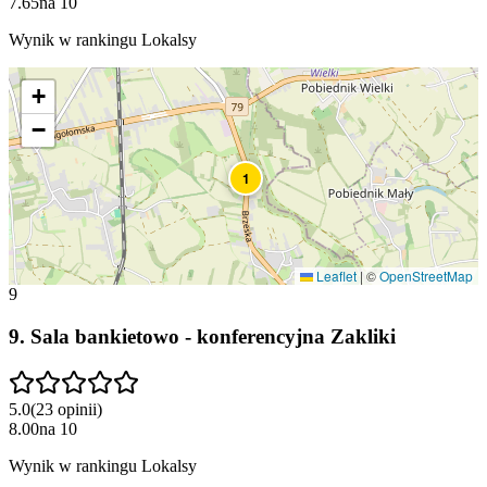
7.65
na
10
Wynik w rankingu Lokalsy
+
−
1
Leaflet
|
©
OpenStreetMap
9
9
.
Sala bankietowo - konferencyjna Zakliki
5.0
(
23
opinii
)
8.00
na
10
Wynik w rankingu Lokalsy