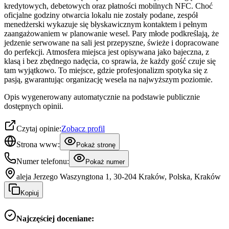
kredytowych, debetowych oraz płatności mobilnych NFC. Choć
oficjalne godziny otwarcia lokalu nie zostały podane, zespół
menedżerski wykazuje się błyskawicznym kontaktem i pełnym
zaangażowaniem w planowanie wesel. Pary młode podkreślają, że
jedzenie serwowane na sali jest przepyszne, świeże i dopracowane
do perfekcji. Atmosfera miejsca jest opisywana jako bajeczna, z
klasą i bez zbędnego nadęcia, co sprawia, że każdy gość czuje się
tam wyjątkowo. To miejsce, gdzie profesjonalizm spotyka się z
pasją, gwarantując organizację wesela na najwyższym poziomie.
Opis wygenerowany automatycznie na podstawie publicznie
dostępnych opinii.
Czytaj opinie:
Zobacz profil
Strona www:
Pokaż stronę
Numer telefonu:
Pokaż numer
aleja Jerzego Waszyngtona 1, 30-204 Kraków, Polska, Kraków
Kopiuj
Najczęściej doceniane: