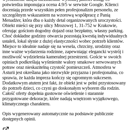
potwierdza imponująca ocena 4.9/5 w serwisie Google. Klienci
doceniają przede wszystkim pełen profesjonalizm personelu, ze
szczególnym wskazaniem na wzorową współpracę z Panią
Menadżer, która dba o każdy detal organizowanych uroczystości.
Obiekt mieści się przy ulicy Mrozowej 1, 31-752 w Krakowie,
oferując gościom dogodny dojazd oraz bezpłatny, własny parking.
Choć dokładne godziny otwarcia pozostają kwestią indywidualnych
ustaleń, lokal słynie z dużej elastyczności wobec potrzeb klientów.
Miejsce to idealnie nadaje się na wesela, chrzciny, urodziny oraz
inne ważne wydarzenia rodzinne, zapewniając elegancki wystrój i
możliwość wydzielenia kameralnej przestrzeni. Goście w swoich
opiniach podkreślają wyśmienite walory smakowe serwowanych
potraw oraz nieskazitelną czystość pomieszczeń. Atmosfera w
Asturii jest określana jako niezwykle przyjazna i profesjonalna, co
sprawia, że każda impreza kończy się ogromnym sukcesem.
Dodatkowym atutem jest fakt, że obiekt jest w pełni przystosowany
do potrzeb dzieci, co czyni go doskonałym wyborem dla rodzin.
Całość oferty dopełnia gustowne oświetlenie i starannie
przygotowane dekoracje, które nadają wnętrzom wyjątkowego,
klimatycznego charakteru.
Opis wygenerowany automatycznie na podstawie publicznie
dostępnych opinii.