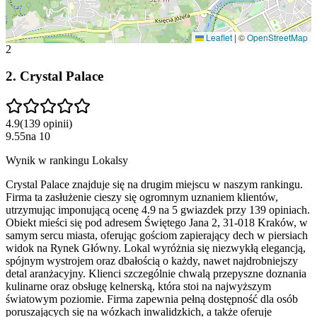
Leaflet
|
©
OpenStreetMap
2
2
.
Crystal Palace
4.9
(
139
opinii
)
9.55
na
10
Wynik w rankingu Lokalsy
Crystal Palace znajduje się na drugim miejscu w naszym rankingu.
Firma ta zasłużenie cieszy się ogromnym uznaniem klientów,
utrzymując imponującą ocenę 4.9 na 5 gwiazdek przy 139 opiniach.
Obiekt mieści się pod adresem Świętego Jana 2, 31-018 Kraków, w
samym sercu miasta, oferując gościom zapierający dech w piersiach
widok na Rynek Główny. Lokal wyróżnia się niezwykłą elegancją,
spójnym wystrojem oraz dbałością o każdy, nawet najdrobniejszy
detal aranżacyjny. Klienci szczególnie chwalą przepyszne doznania
kulinarne oraz obsługę kelnerską, która stoi na najwyższym
światowym poziomie. Firma zapewnia pełną dostępność dla osób
poruszających się na wózkach inwalidzkich, a także oferuje