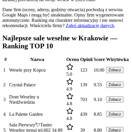
Dane firm (oceny, adresy, godziny otwarcia) pochodzą z serwisu
Google Maps i mogą być nieaktualne. Opisy firm wygenerowane
automatycznie. Ranking ma charakter informacyjny i nie stanowi
rekomendacji.
Właścicielu firmy?
Zgłoś aktualizację danych
.
Najlepsze sale weselne w Krakowie —
Ranking TOP 10
#
Nazwa
Ocena
Opinii
Score
Wizytówka
1
Wesele przy Kopcu
123
10.00
Zobacz
5.0
2
Crystal Palace
139
9.55
Zobacz
4.9
Dom Weselny u
3
703
9.10
Zobacz
Niedźwiedzia
4.8
4
La Palette Garden
439
8.85
Zobacz
4.8
Sala Pierwszy💘Taniec
5
Weselny trenuj tel.602 34 89
39
8.80
Zobacz