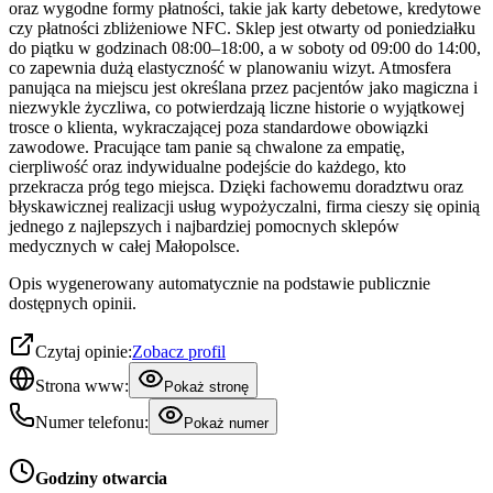
oraz wygodne formy płatności, takie jak karty debetowe, kredytowe
czy płatności zbliżeniowe NFC. Sklep jest otwarty od poniedziałku
do piątku w godzinach 08:00–18:00, a w soboty od 09:00 do 14:00,
co zapewnia dużą elastyczność w planowaniu wizyt. Atmosfera
panująca na miejscu jest określana przez pacjentów jako magiczna i
niezwykle życzliwa, co potwierdzają liczne historie o wyjątkowej
trosce o klienta, wykraczającej poza standardowe obowiązki
zawodowe. Pracujące tam panie są chwalone za empatię,
cierpliwość oraz indywidualne podejście do każdego, kto
przekracza próg tego miejsca. Dzięki fachowemu doradztwu oraz
błyskawicznej realizacji usług wypożyczalni, firma cieszy się opinią
jednego z najlepszych i najbardziej pomocnych sklepów
medycznych w całej Małopolsce.
Opis wygenerowany automatycznie na podstawie publicznie
dostępnych opinii.
Czytaj opinie:
Zobacz profil
Strona www:
Pokaż stronę
Numer telefonu:
Pokaż numer
Godziny otwarcia