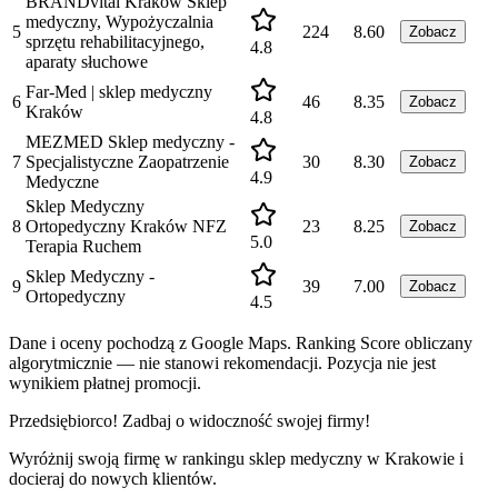
BRANDvital Kraków Sklep
medyczny, Wypożyczalnia
5
224
8.60
Zobacz
sprzętu rehabilitacyjnego,
4.8
aparaty słuchowe
Far-Med | sklep medyczny
6
46
8.35
Zobacz
Kraków
4.8
MEZMED Sklep medyczny -
7
Specjalistyczne Zaopatrzenie
30
8.30
Zobacz
4.9
Medyczne
Sklep Medyczny
8
Ortopedyczny Kraków NFZ
23
8.25
Zobacz
5.0
Terapia Ruchem
Sklep Medyczny -
9
39
7.00
Zobacz
Ortopedyczny
4.5
Dane i oceny pochodzą z Google Maps. Ranking Score obliczany
algorytmicznie — nie stanowi rekomendacji. Pozycja nie jest
wynikiem płatnej promocji.
Przedsiębiorco! Zadbaj o widoczność swojej firmy!
Wyróżnij swoją firmę w rankingu
sklep medyczny
w
Krakowie
i
docieraj do nowych klientów.