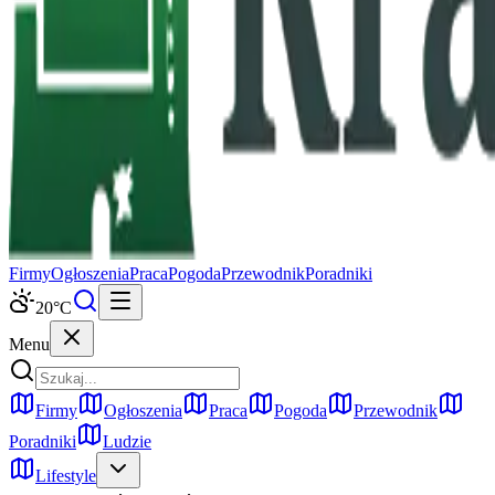
Firmy
Ogłoszenia
Praca
Pogoda
Przewodnik
Poradniki
20
°C
Menu
Firmy
Ogłoszenia
Praca
Pogoda
Przewodnik
Poradniki
Ludzie
Lifestyle