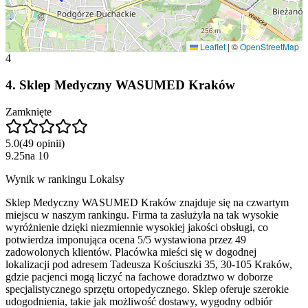
Leaflet
|
©
OpenStreetMap
4
4
.
Sklep Medyczny WASUMED Kraków
Zamknięte
5.0
(
49
opinii
)
9.25
na
10
Wynik w rankingu Lokalsy
Sklep Medyczny WASUMED Kraków znajduje się na czwartym
miejscu w naszym rankingu. Firma ta zasłużyła na tak wysokie
wyróżnienie dzięki niezmiennie wysokiej jakości obsługi, co
potwierdza imponująca ocena 5/5 wystawiona przez 49
zadowolonych klientów. Placówka mieści się w dogodnej
lokalizacji pod adresem Tadeusza Kościuszki 35, 30-105 Kraków,
gdzie pacjenci mogą liczyć na fachowe doradztwo w doborze
specjalistycznego sprzętu ortopedycznego. Sklep oferuje szerokie
udogodnienia, takie jak możliwość dostawy, wygodny odbiór