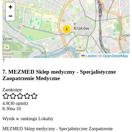
+
−
1
Leaflet
|
©
OpenStreetMap
7
7
.
MEZMED Sklep medyczny - Specjalistyczne
Zaopatrzenie Medyczne
Zamknięte
4.9
(
30
opinii
)
8.30
na
10
Wynik w rankingu Lokalsy
MEZMED Sklep medyczny - Specjalistyczne Zaopatrzenie