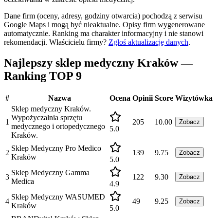
Dane firm (oceny, adresy, godziny otwarcia) pochodzą z serwisu
Google Maps i mogą być nieaktualne. Opisy firm wygenerowane
automatycznie. Ranking ma charakter informacyjny i nie stanowi
rekomendacji.
Właścicielu firmy?
Zgłoś aktualizację danych
.
Najlepszy sklep medyczny Kraków —
Ranking TOP 9
#
Nazwa
Ocena
Opinii
Score
Wizytówka
Sklep medyczny Kraków.
Wypożyczalnia sprzętu
1
205
10.00
Zobacz
medycznego i ortopedycznego
5.0
Kraków.
Sklep Medyczny Pro Medico
2
139
9.75
Zobacz
Kraków
5.0
Sklep Medyczny Gamma
3
122
9.30
Zobacz
Medica
4.9
Sklep Medyczny WASUMED
4
49
9.25
Zobacz
Kraków
5.0