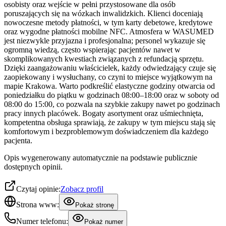
osobisty oraz wejście w pełni przystosowane dla osób
poruszających się na wózkach inwalidzkich. Klienci doceniają
nowoczesne metody płatności, w tym karty debetowe, kredytowe
oraz wygodne płatności mobilne NFC. Atmosfera w WASUMED
jest niezwykle przyjazna i profesjonalna; personel wykazuje się
ogromną wiedzą, często wspierając pacjentów nawet w
skomplikowanych kwestiach związanych z refundacją sprzętu.
Dzięki zaangażowaniu właścicielek, każdy odwiedzający czuje się
zaopiekowany i wysłuchany, co czyni to miejsce wyjątkowym na
mapie Krakowa. Warto podkreślić elastyczne godziny otwarcia od
poniedziałku do piątku w godzinach 08:00–18:00 oraz w soboty od
08:00 do 15:00, co pozwala na szybkie zakupy nawet po godzinach
pracy innych placówek. Bogaty asortyment oraz uśmiechnięta,
kompetentna obsługa sprawiają, że zakupy w tym miejscu stają się
komfortowym i bezproblemowym doświadczeniem dla każdego
pacjenta.
Opis wygenerowany automatycznie na podstawie publicznie
dostępnych opinii.
Czytaj opinie:
Zobacz profil
Strona www:
Pokaż stronę
Numer telefonu:
Pokaż numer