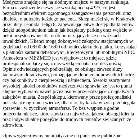
Medyczne znajduje się na siódmym miejscu w naszym rankingu.
Firma ta zasłużenie cieszy się wysoką oceną 4.9/5, co jest
bezpośrednim efektem ogromnego zaangażowania personelu oraz
dbałości o potrzeby każdego pacjenta. Sklep mieści się w Krakowie
przy ulicy Leonida Teligi 8, zapewniając łatwy dostęp dla klientów
dzięki udogodnieniom takim jak bezpłatny parking oraz wejście w
pełni przystosowane dla osób poruszających się na wózkach
inwalidzkich. Klienci mogą dokonywać zakupów stacjonarnych w
godzinach od 08:00 do 16:00 od poniedziałku do piątku, korzystając
z płatności kartami debetowymi, kredytowymi lub mobilnymi NFC.
Atmosfera w MEZMED jest wyjątkowa; to miejsce, gdzie
profesjonalizm łączy się z niezwykłą empatią i serdecznością.
Opinie odwiedzających podkreślają, że obsługa zawsze służy
fachowym doradztwem, pomagając w doborze odpowiednich ortez
czy balkoników z cierpliwością i uśmiechem. Szeroki asortyment
wysokiej jakości produktów medycznych sprawia, że jest to punkt
chętnie wybierany nawet przez osoby przyjeżdżające z najdalszych
zakątków miasta. Zespół sklepu, kierowany przez profesjonalistki
posiadające ogromną wiedzę, dba o to, by każda wizyta przebiegała
sprawnie i w życzliwej atmosferze. To bez wątpienia godne
polecenia miejsce, które stawia na najwyższą jakość obsługi klienta
oraz indywidualne podejście do trudnych tematów związanych ze
zdrowiem.
Opis wygenerowany automatycznie na podstawie publicznie