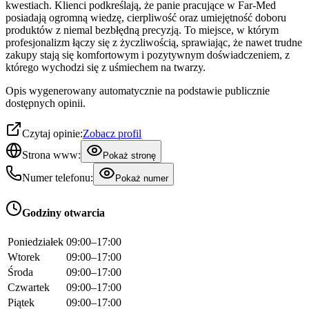
kwestiach. Klienci podkreślają, że panie pracujące w Far-Med
posiadają ogromną wiedzę, cierpliwość oraz umiejętność doboru
produktów z niemal bezbłędną precyzją. To miejsce, w którym
profesjonalizm łączy się z życzliwością, sprawiając, że nawet trudne
zakupy stają się komfortowym i pozytywnym doświadczeniem, z
którego wychodzi się z uśmiechem na twarzy.
Opis wygenerowany automatycznie na podstawie publicznie
dostępnych opinii.
Czytaj opinie:
Zobacz profil
Strona www:
Pokaż stronę
Numer telefonu:
Pokaż numer
Godziny otwarcia
Poniedziałek
09:00–17:00
Wtorek
09:00–17:00
Środa
09:00–17:00
Czwartek
09:00–17:00
Piątek
09:00–17:00