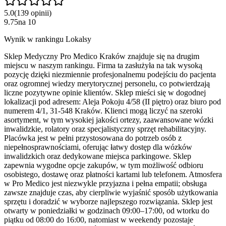
5.0
(
139
opinii
)
9.75
na
10
Wynik w rankingu Lokalsy
Sklep Medyczny Pro Medico Kraków znajduje się na drugim
miejscu w naszym rankingu. Firma ta zasłużyła na tak wysoką
pozycję dzięki niezmiennie profesjonalnemu podejściu do pacjenta
oraz ogromnej wiedzy merytorycznej personelu, co potwierdzają
liczne pozytywne opinie klientów. Sklep mieści się w dogodnej
lokalizacji pod adresem: Aleja Pokoju 4/58 (II piętro) oraz biuro pod
numerem 4/1, 31-548 Kraków. Klienci mogą liczyć na szeroki
asortyment, w tym wysokiej jakości ortezy, zaawansowane wózki
inwalidzkie, rolatory oraz specjalistyczny sprzęt rehabilitacyjny.
Placówka jest w pełni przystosowana do potrzeb osób z
niepełnosprawnościami, oferując łatwy dostęp dla wózków
inwalidzkich oraz dedykowane miejsca parkingowe. Sklep
zapewnia wygodne opcje zakupów, w tym możliwość odbioru
osobistego, dostawę oraz płatności kartami lub telefonem. Atmosfera
w Pro Medico jest niezwykle przyjazna i pełna empatii; obsługa
zawsze znajduje czas, aby cierpliwie wyjaśnić sposób użytkowania
sprzętu i doradzić w wyborze najlepszego rozwiązania. Sklep jest
otwarty w poniedziałki w godzinach 09:00–17:00, od wtorku do
piątku od 08:00 do 16:00, natomiast w weekendy pozostaje