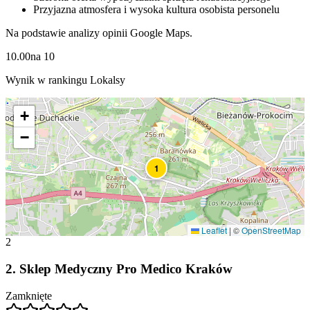
Przyjazna atmosfera i wysoka kultura osobista personelu
Na podstawie analizy opinii Google Maps.
10.00
na
10
Wynik w rankingu Lokalsy
+
−
1
Leaflet
|
©
OpenStreetMap
2
2
.
Sklep Medyczny Pro Medico Kraków
Zamknięte