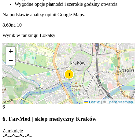
Wygodne opcje płatności i szerokie godziny otwarcia
Na podstawie analizy opinii Google Maps.
8.60
na
10
Wynik w rankingu Lokalsy
+
−
1
Leaflet
|
©
OpenStreetMap
6
6
.
Far-Med | sklep medyczny Kraków
Zamknięte