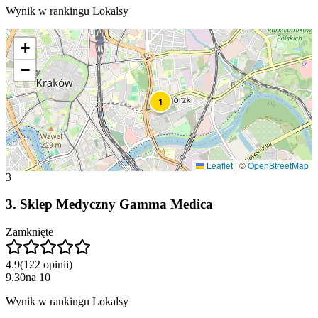
Wynik w rankingu Lokalsy
+
−
1
Leaflet
|
©
OpenStreetMap
3
3
.
Sklep Medyczny Gamma Medica
Zamknięte
4.9
(
122
opinii
)
9.30
na
10
Wynik w rankingu Lokalsy