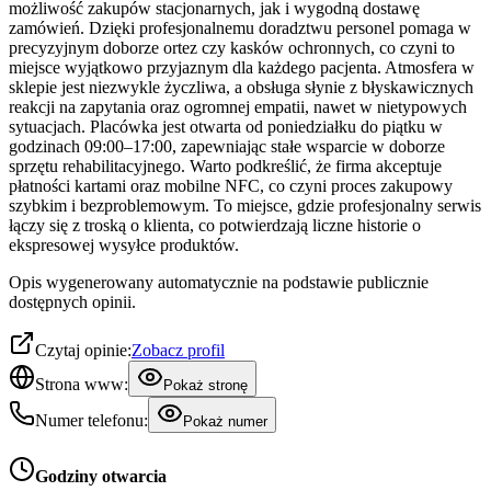
możliwość zakupów stacjonarnych, jak i wygodną dostawę
zamówień. Dzięki profesjonalnemu doradztwu personel pomaga w
precyzyjnym doborze ortez czy kasków ochronnych, co czyni to
miejsce wyjątkowo przyjaznym dla każdego pacjenta. Atmosfera w
sklepie jest niezwykle życzliwa, a obsługa słynie z błyskawicznych
reakcji na zapytania oraz ogromnej empatii, nawet w nietypowych
sytuacjach. Placówka jest otwarta od poniedziałku do piątku w
godzinach 09:00–17:00, zapewniając stałe wsparcie w doborze
sprzętu rehabilitacyjnego. Warto podkreślić, że firma akceptuje
płatności kartami oraz mobilne NFC, co czyni proces zakupowy
szybkim i bezproblemowym. To miejsce, gdzie profesjonalny serwis
łączy się z troską o klienta, co potwierdzają liczne historie o
ekspresowej wysyłce produktów.
Opis wygenerowany automatycznie na podstawie publicznie
dostępnych opinii.
Czytaj opinie:
Zobacz profil
Strona www:
Pokaż stronę
Numer telefonu:
Pokaż numer
Godziny otwarcia