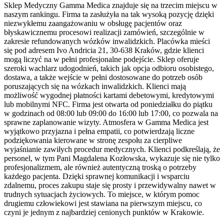
Sklep Medyczny Gamma Medica znajduje się na trzecim miejscu w
naszym rankingu. Firma ta zasłużyła na tak wysoką pozycję dzięki
niezwykłemu zaangażowaniu w obsługę pacjentów oraz
błyskawicznemu procesowi realizacji zamówień, szczególnie w
zakresie refundowanych wózków inwalidzkich. Placówka mieści
się pod adresem Ivo Andricia 21, 30-638 Kraków, gdzie klienci
mogą liczyć na w pełni profesjonalne podejście. Sklep oferuje
szeroki wachlarz udogodnień, takich jak opcja odbioru osobistego,
dostawa, a także wejście w pełni dostosowane do potrzeb osób
poruszających się na wózkach inwalidzkich. Klienci mają
możliwość wygodnej płatności kartami debetowymi, kredytowymi
lub mobilnymi NFC. Firma jest otwarta od poniedziałku do piątku
w godzinach od 08:00 lub 09:00 do 16:00 lub 17:00, co pozwala na
sprawne zaplanowanie wizyty. Atmosfera w Gamma Medica jest
wyjątkowo przyjazna i pełna empatii, co potwierdzają liczne
podziękowania kierowane w stronę zespołu za cierpliwe
wyjaśnianie zawiłych procedur medycznych. Klienci podkreślają, że
personel, w tym Pani Magdalena Kozłowska, wykazuje się nie tylko
profesjonalizmem, ale również autentyczną troską o potrzeby
każdego pacjenta. Dzięki sprawnej komunikacji i wsparciu
zdalnemu, proces zakupu staje się prosty i przewidywalny nawet w
trudnych sytuacjach życiowych. To miejsce, w którym pomoc
drugiemu człowiekowi jest stawiana na pierwszym miejscu, co
czyni je jednym z najbardziej cenionych punktów w Krakowie.