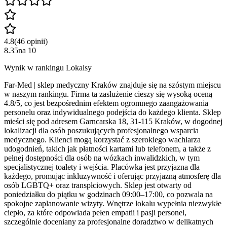
4.8
(
46
opinii
)
8.35
na
10
Wynik w rankingu Lokalsy
Far-Med | sklep medyczny Kraków znajduje się na szóstym miejscu
w naszym rankingu. Firma ta zasłużenie cieszy się wysoką oceną
4.8/5, co jest bezpośrednim efektem ogromnego zaangażowania
personelu oraz indywidualnego podejścia do każdego klienta. Sklep
mieści się pod adresem Garncarska 18, 31-115 Kraków, w dogodnej
lokalizacji dla osób poszukujących profesjonalnego wsparcia
medycznego. Klienci mogą korzystać z szerokiego wachlarza
udogodnień, takich jak płatności kartami lub telefonem, a także z
pełnej dostępności dla osób na wózkach inwalidzkich, w tym
specjalistycznej toalety i wejścia. Placówka jest przyjazna dla
każdego, promując inkluzywność i oferując przyjazną atmosferę dla
osób LGBTQ+ oraz transpłciowych. Sklep jest otwarty od
poniedziałku do piątku w godzinach 09:00–17:00, co pozwala na
spokojne zaplanowanie wizyty. Wnętrze lokalu wypełnia niezwykłe
ciepło, za które odpowiada pełen empatii i pasji personel,
szczególnie doceniany za profesjonalne doradztwo w delikatnych