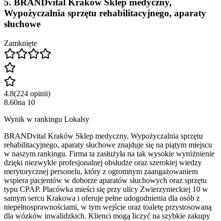
5
.
BRANDvital Kraków Sklep medyczny,
Wypożyczalnia sprzętu rehabilitacyjnego, aparaty
słuchowe
Zamknięte
4.8
(
224
opinii
)
8.60
na
10
Wynik w rankingu Lokalsy
BRANDvital Kraków Sklep medyczny, Wypożyczalnia sprzętu
rehabilitacyjnego, aparaty słuchowe znajduje się na piątym miejscu
w naszym rankingu. Firma ta zasłużyła na tak wysokie wyróżnienie
dzięki niezwykle profesjonalnej obsłudze oraz szerokiej wiedzy
merytorycznej personelu, który z ogromnym zaangażowaniem
wspiera pacjentów w doborze aparatów słuchowych oraz sprzętu
typu CPAP. Placówka mieści się przy ulicy Zwierzynieckiej 10 w
samym sercu Krakowa i oferuje pełne udogodnienia dla osób z
niepełnosprawnościami, w tym wejście oraz toaletę przystosowaną
dla wózków inwalidzkich. Klienci mogą liczyć na szybkie zakupy