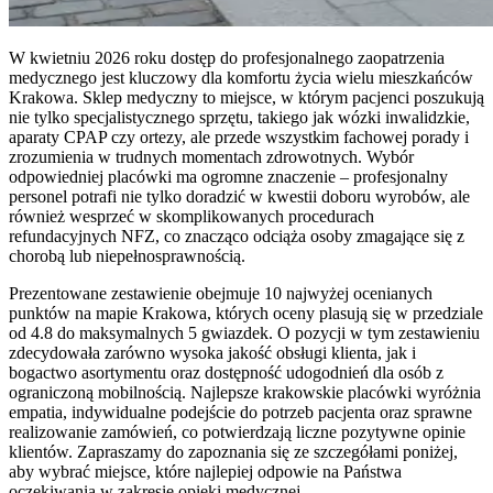
W kwietniu 2026 roku dostęp do profesjonalnego zaopatrzenia
medycznego jest kluczowy dla komfortu życia wielu mieszkańców
Krakowa. Sklep medyczny to miejsce, w którym pacjenci poszukują
nie tylko specjalistycznego sprzętu, takiego jak wózki inwalidzkie,
aparaty CPAP czy ortezy, ale przede wszystkim fachowej porady i
zrozumienia w trudnych momentach zdrowotnych. Wybór
odpowiedniej placówki ma ogromne znaczenie – profesjonalny
personel potrafi nie tylko doradzić w kwestii doboru wyrobów, ale
również wesprzeć w skomplikowanych procedurach
refundacyjnych NFZ, co znacząco odciąża osoby zmagające się z
chorobą lub niepełnosprawnością.
Prezentowane zestawienie obejmuje 10 najwyżej ocenianych
punktów na mapie Krakowa, których oceny plasują się w przedziale
od 4.8 do maksymalnych 5 gwiazdek. O pozycji w tym zestawieniu
zdecydowała zarówno wysoka jakość obsługi klienta, jak i
bogactwo asortymentu oraz dostępność udogodnień dla osób z
ograniczoną mobilnością. Najlepsze krakowskie placówki wyróżnia
empatia, indywidualne podejście do potrzeb pacjenta oraz sprawne
realizowanie zamówień, co potwierdzają liczne pozytywne opinie
klientów. Zapraszamy do zapoznania się ze szczegółami poniżej,
aby wybrać miejsce, które najlepiej odpowie na Państwa
oczekiwania w zakresie opieki medycznej.