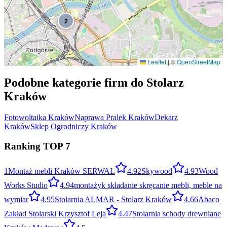
2
6
Leaflet
|
©
OpenStreetMap
Podobne kategorie firm do
Stolarz
5
Kraków
Fotowoltaika
Kraków
Naprawa Pralek
Kraków
Dekarz
Kraków
Sklep Ogrodniczy
Kraków
Ranking TOP
7
1
Montaż mebli Kraków SERWAL
4.9
2
Skywood
4.9
3
Wood
Works Studio
4.9
4
montażyk składanie skręcanie mebli, meble na
wymiar
4.9
5
Stolarnia ALMAR - Stolarz Kraków
4.6
6
Abaco
Zakład Stolarski Krzysztof Leja
4.4
7
Stolarnia schody drewniane