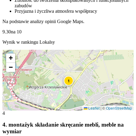
Zdolność do tworzenia skomplikowanych i funkcjonalnych
zabudów
Przyjazna i życzliwa atmosfera współpracy
Na podstawie analizy opinii Google Maps.
9.30
na
10
Wynik w rankingu Lokalsy
+
−
1
Leaflet
|
©
OpenStreetMap
4
4
.
montażyk składanie skręcanie mebli, meble na
wymiar