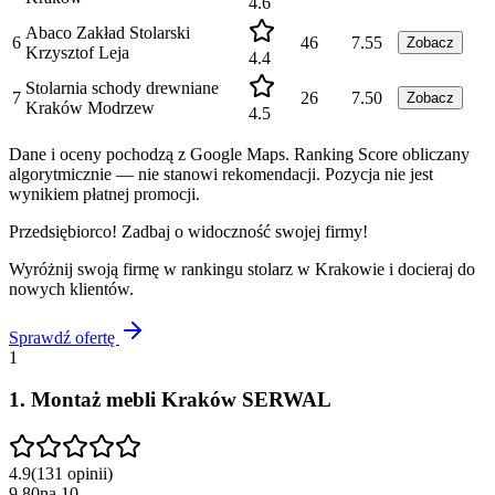
4.6
Abaco Zakład Stolarski
6
46
7.55
Zobacz
Krzysztof Leja
4.4
Stolarnia schody drewniane
7
26
7.50
Zobacz
Kraków Modrzew
4.5
Dane i oceny pochodzą z Google Maps. Ranking Score obliczany
algorytmicznie — nie stanowi rekomendacji. Pozycja nie jest
wynikiem płatnej promocji.
Przedsiębiorco! Zadbaj o widoczność swojej firmy!
Wyróżnij swoją firmę w rankingu
stolarz
w
Krakowie
i docieraj do
nowych klientów.
Sprawdź ofertę
1
1
.
Montaż mebli Kraków SERWAL
4.9
(
131
opinii
)
9.80
na
10