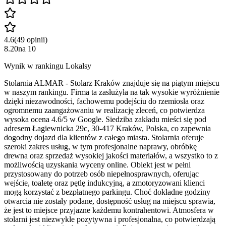
4.6
(
49
opinii
)
8.20
na
10
Wynik w rankingu Lokalsy
Stolarnia ALMAR - Stolarz Kraków znajduje się na piątym miejscu
w naszym rankingu. Firma ta zasłużyła na tak wysokie wyróżnienie
dzięki niezawodności, fachowemu podejściu do rzemiosła oraz
ogromnemu zaangażowaniu w realizację zleceń, co potwierdza
wysoka ocena 4.6/5 w Google. Siedziba zakładu mieści się pod
adresem Łagiewnicka 29c, 30-417 Kraków, Polska, co zapewnia
dogodny dojazd dla klientów z całego miasta. Stolarnia oferuje
szeroki zakres usług, w tym profesjonalne naprawy, obróbkę
drewna oraz sprzedaż wysokiej jakości materiałów, a wszystko to z
możliwością uzyskania wyceny online. Obiekt jest w pełni
przystosowany do potrzeb osób niepełnosprawnych, oferując
wejście, toaletę oraz pętlę indukcyjną, a zmotoryzowani klienci
mogą korzystać z bezpłatnego parkingu. Choć dokładne godziny
otwarcia nie zostały podane, dostępność usług na miejscu sprawia,
że jest to miejsce przyjazne każdemu kontrahentowi. Atmosfera w
stolarni jest niezwykle pozytywna i profesjonalna, co potwierdzają