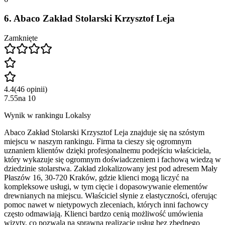
6
.
Abaco Zakład Stolarski Krzysztof Leja
Zamknięte
4.4
(
46
opinii
)
7.55
na
10
Wynik w rankingu Lokalsy
Abaco Zakład Stolarski Krzysztof Leja znajduje się na szóstym
miejscu w naszym rankingu. Firma ta cieszy się ogromnym
uznaniem klientów dzięki profesjonalnemu podejściu właściciela,
który wykazuje się ogromnym doświadczeniem i fachową wiedzą w
dziedzinie stolarstwa. Zakład zlokalizowany jest pod adresem Mały
Płaszów 16, 30-720 Kraków, gdzie klienci mogą liczyć na
kompleksowe usługi, w tym cięcie i dopasowywanie elementów
drewnianych na miejscu. Właściciel słynie z elastyczności, oferując
pomoc nawet w nietypowych zleceniach, których inni fachowcy
często odmawiają. Klienci bardzo cenią możliwość umówienia
wizyty, co pozwala na sprawną realizację usług bez zbędnego