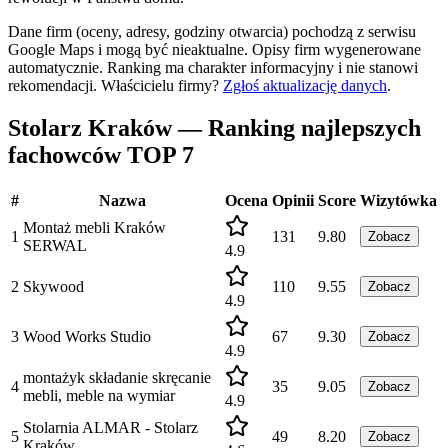
Dane firm (oceny, adresy, godziny otwarcia) pochodzą z serwisu
Google Maps i mogą być nieaktualne. Opisy firm wygenerowane
automatycznie. Ranking ma charakter informacyjny i nie stanowi
rekomendacji.
Właścicielu firmy?
Zgłoś aktualizację danych
.
Stolarz Kraków — Ranking najlepszych
fachowców TOP 7
#
Nazwa
Ocena
Opinii
Score
Wizytówka
Montaż mebli Kraków
1
131
9.80
Zobacz
SERWAL
4.9
2
Skywood
110
9.55
Zobacz
4.9
3
Wood Works Studio
67
9.30
Zobacz
4.9
montażyk składanie skręcanie
4
35
9.05
Zobacz
mebli, meble na wymiar
4.9
Stolarnia ALMAR - Stolarz
5
49
8.20
Zobacz
Kraków