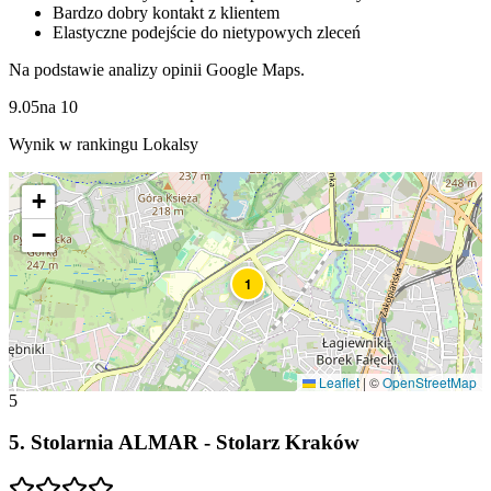
Bardzo dobry kontakt z klientem
Elastyczne podejście do nietypowych zleceń
Na podstawie analizy opinii Google Maps.
9.05
na
10
Wynik w rankingu Lokalsy
+
−
1
Leaflet
|
©
OpenStreetMap
5
5
.
Stolarnia ALMAR - Stolarz Kraków