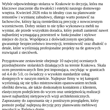
Wybór odpowiedniego stolarza w Krakowie to decyzja, która ma
kluczowe znaczenie dla trwałości i estetyki naszego domowego
wnętrza. Kwiecień 2026 roku to idealny czas na planowanie
remontów i wymianę zabudowy, dlatego warto postawić na
fachowców, którzy łączą rzemieślniczą precyzję z nowoczesnym
wzornictwem. Dobry stolarz to nie tylko wykonawca mebli na
wymiar, ale przede wszystkim doradca, który potrafi zamienić nawet
najbardziej wymagającą przestrzeń w funkcjonalne i stylowe
miejsce do życia. Współpraca z doświadczonym specjalistą
gwarantuje bezpieczeństwo inwestycji, terminowość oraz dbałość o
detale, które wyróżniają profesjonalne projekty na tle gotowych
rozwiązań z sieciówek.
Przygotowane zestawienie obejmuje 10 najwyżej ocenianych
przedsiębiorstw stolarskich działających na terenie Krakowa. Skala
ocen prezentowanych firm jest imponująca, oscylując w granicach
od 4.4 do 5.0, co świadczy o wysokim standardzie usług
dostępnych w naszym mieście. Najlepsze firmy w tej kategorii
wyróżniają się nie tylko mistrzowskim opanowaniem technik
obróbki drewna, ale także doskonałym kontaktem z klientem,
elastycznym podejściem do wycen oraz umiejętnością realizacji
nawet najbardziej nietypowych wizji architektonicznych.
Zapraszamy do zapoznania się z poniższym przeglądem, który
pomoże podjąć najlepszą decyzję przy planowaniu meblowej
rewolucji w Państwa domu.