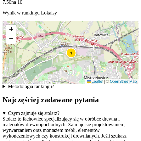
7.50
na
10
Wynik w rankingu Lokalsy
+
−
1
Leaflet
|
©
OpenStreetMap
Metodologia rankingu
?
Najczęściej zadawane pytania
Czym zajmuje się stolarz?
+
Stolarz to fachowiec specjalizujący się w obróbce drewna i
materiałów drewnopochodnych. Zajmuje się projektowaniem,
wytwarzaniem oraz montażem mebli, elementów
7
wykończeniowych czy konstrukcji drewnianych. Jeśli szukasz