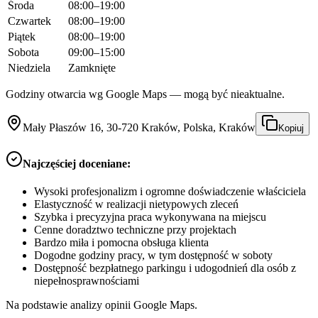
Środa
08:00–19:00
Czwartek
08:00–19:00
Piątek
08:00–19:00
Sobota
09:00–15:00
Niedziela
Zamknięte
Godziny otwarcia wg Google Maps — mogą być nieaktualne.
Mały Płaszów 16, 30-720 Kraków, Polska, Kraków
Kopiuj
Najczęściej doceniane:
Wysoki profesjonalizm i ogromne doświadczenie właściciela
Elastyczność w realizacji nietypowych zleceń
Szybka i precyzyjna praca wykonywana na miejscu
Cenne doradztwo techniczne przy projektach
Bardzo miła i pomocna obsługa klienta
Dogodne godziny pracy, w tym dostępność w soboty
Dostępność bezpłatnego parkingu i udogodnień dla osób z
niepełnosprawnościami
Na podstawie analizy opinii Google Maps.