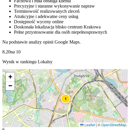
Fachowa i miła obsługa klienta
Precyzyjne i staranne wykonywanie napraw
Terminowość realizowanych zleceń
Atrakcyjne i adekwatne ceny usług
Dostępność wyceny online
Doskonała lokalizacja blisko centrum Krakowa
Pełne przystosowanie dla osób niepełnosprawnych
Na podstawie analizy opinii Google Maps.
8.20
na
10
Wynik w rankingu Lokalsy
+
−
1
Leaflet
|
©
OpenStreetMap
6