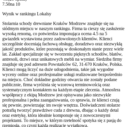
7.50
na
10
Wynik w rankingu Lokalsy
Stolarnia schody drewniane Kraków Modrzew znajduje się na
siódmym miejscu w naszym rankingu. Firma ta cieszy się zasłużenie
wysoką renomą, co potwierdza imponująca ocena 4.5 na 5
gwiazdek wystawiona przez zadowolonych klientów. Klienci
szczególnie doceniają fachową obsługę, doradztwo oraz niezwykłą
jakość produktów, które pozostają w doskonałym stanie przez wiele
lat. Zakład specjalizuje się w tworzeniu pięknych schodów, blatów,
antresoli, drzwi oraz unikatowych mebli na wymiar. Siedziba firmy
znajduje się pod adresem Powstańców 62, 31-670 Kraków, Polska.
Klienci mogą liczyć na duże udogodnienia, takie jak wygodne
wyceny online oraz profesjonalne usługi realizowane bezpośrednio
na miejscu. Choć dokładne godziny otwarcia nie zostały podane
publicznie, firma wyróżnia się wzorową terminowością oraz
systematycznym kontaktem na każdym etapie zlecenia. Atmosfera
współpracy z ekipą Modrzew jest opisywana jako niezwykle
profesjonalna i pełna zaangażowania, co sprawia, że klienci czują
się pewnie, powierzając im swoje wnętrza. Doświadczeni stolarze
potrafią tworzyć prawdziwe cuda z drewna, dbając o każdy detal
oraz estetykę, która idealnie komponuje się z nowoczesnymi
projektami. To miejsce, w którym rzetelność spotyka się z pasją do
rzemiosła, co czyni każdą realizację wyjątkową.