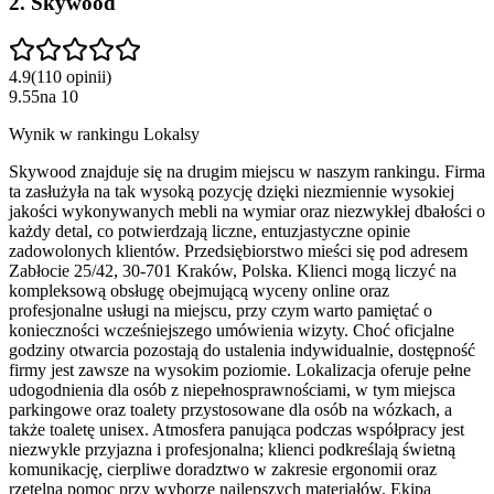
2
.
Skywood
4.9
(
110
opinii
)
9.55
na
10
Wynik w rankingu Lokalsy
Skywood znajduje się na drugim miejscu w naszym rankingu. Firma
ta zasłużyła na tak wysoką pozycję dzięki niezmiennie wysokiej
jakości wykonywanych mebli na wymiar oraz niezwykłej dbałości o
każdy detal, co potwierdzają liczne, entuzjastyczne opinie
zadowolonych klientów. Przedsiębiorstwo mieści się pod adresem
Zabłocie 25/42, 30-701 Kraków, Polska. Klienci mogą liczyć na
kompleksową obsługę obejmującą wyceny online oraz
profesjonalne usługi na miejscu, przy czym warto pamiętać o
konieczności wcześniejszego umówienia wizyty. Choć oficjalne
godziny otwarcia pozostają do ustalenia indywidualnie, dostępność
firmy jest zawsze na wysokim poziomie. Lokalizacja oferuje pełne
udogodnienia dla osób z niepełnosprawnościami, w tym miejsca
parkingowe oraz toalety przystosowane dla osób na wózkach, a
także toaletę unisex. Atmosfera panująca podczas współpracy jest
niezwykle przyjazna i profesjonalna; klienci podkreślają świetną
komunikację, cierpliwe doradztwo w zakresie ergonomii oraz
rzetelną pomoc przy wyborze najlepszych materiałów. Ekipa