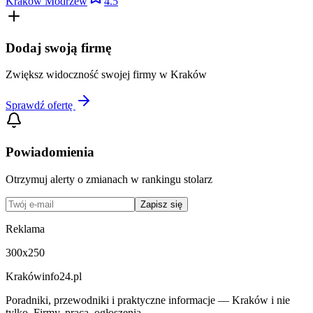
Kraków Modrzew
4.5
Dodaj swoją firmę
Zwiększ widoczność swojej firmy w
Kraków
Sprawdź ofertę
Powiadomienia
Otrzymuj alerty o zmianach w rankingu
stolarz
Zapisz się
Reklama
300x250
Krakówinfo24.pl
Poradniki, przewodniki i praktyczne informacje — Kraków i nie
tylko. Firmy, praca, ogłoszenia.