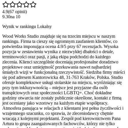
4.9
(
67
opinii
)
9.30
na
10
Wynik w rankingu Lokalsy
Wood Works Studio znajduje się na trzecim miejscu w naszym
rankingu. Firma ta cieszy się ogromnym zaufaniem klientów, co
potwierdza imponująca ocena 4.9/5 przy 67 recenzjach. Wysoka
pozycja w zestawieniu wynika z niezwykłej dbałości o detale,
terminowości oraz pasji, z jaką ekipa podchodzi do każdego
zlecenia. Klienci szczególnie doceniają profesjonalne doradztwo
projektowe oraz umiejętność przekuwania nawet najbardziej
śmiałych wizji w funkcjonalną rzeczywistość. Siedziba firmy mieści
się pod adresem Kantorowicka 48, 31-763 Kraków, Polska. Studio
oferuje kompleksowe usługi stolarskie na miejscu, wyróżniając się
przy tym inkluzywnością – miejsce jest przyjazne dla osób
transpłciowych oraz społeczności LGBTQ+. Choć dokładne
godziny otwarcia nie zostały publicznie określone, kontakt z firmą
jest oceniany jako wzorowy na każdym etapie współpracy.
Atmosfera panująca w relacjach z klientami jest pełna życzliwości i
wzajemnego szacunku, co sprawia, że zleceniodawcy chętnie
wracają z kolejnymi projektami. Zespół pod kierownictwem Pana
Artura to grupa zaangażowanych fachowców, którzy nie tylko