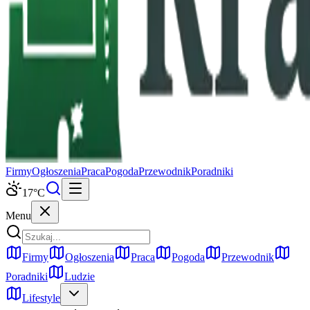
Firmy
Ogłoszenia
Praca
Pogoda
Przewodnik
Poradniki
17
°C
Menu
Firmy
Ogłoszenia
Praca
Pogoda
Przewodnik
Poradniki
Ludzie
Lifestyle