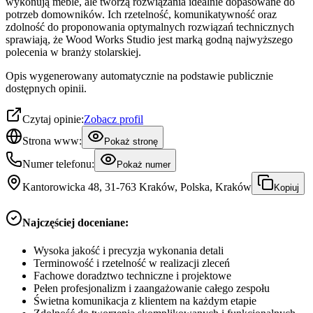
wykonują meble, ale tworzą rozwiązania idealnie dopasowane do
potrzeb domowników. Ich rzetelność, komunikatywność oraz
zdolność do proponowania optymalnych rozwiązań technicznych
sprawiają, że Wood Works Studio jest marką godną najwyższego
polecenia w branży stolarskiej.
Opis wygenerowany automatycznie na podstawie publicznie
dostępnych opinii.
Czytaj opinie:
Zobacz profil
Strona www:
Pokaż stronę
Numer telefonu:
Pokaż numer
Kantorowicka 48, 31-763 Kraków, Polska, Kraków
Kopiuj
Najczęściej doceniane:
Wysoka jakość i precyzja wykonania detali
Terminowość i rzetelność w realizacji zleceń
Fachowe doradztwo techniczne i projektowe
Pełen profesjonalizm i zaangażowanie całego zespołu
Świetna komunikacja z klientem na każdym etapie