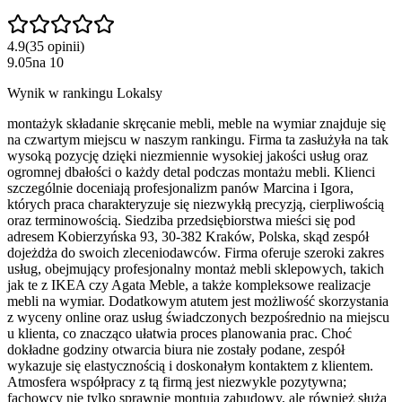
4.9
(
35
opinii
)
9.05
na
10
Wynik w rankingu Lokalsy
montażyk składanie skręcanie mebli, meble na wymiar znajduje się
na czwartym miejscu w naszym rankingu. Firma ta zasłużyła na tak
wysoką pozycję dzięki niezmiennie wysokiej jakości usług oraz
ogromnej dbałości o każdy detal podczas montażu mebli. Klienci
szczególnie doceniają profesjonalizm panów Marcina i Igora,
których praca charakteryzuje się niezwykłą precyzją, cierpliwością
oraz terminowością. Siedziba przedsiębiorstwa mieści się pod
adresem Kobierzyńska 93, 30-382 Kraków, Polska, skąd zespół
dojeżdża do swoich zleceniodawców. Firma oferuje szeroki zakres
usług, obejmujący profesjonalny montaż mebli sklepowych, takich
jak te z IKEA czy Agata Meble, a także kompleksowe realizacje
mebli na wymiar. Dodatkowym atutem jest możliwość skorzystania
z wyceny online oraz usług świadczonych bezpośrednio na miejscu
u klienta, co znacząco ułatwia proces planowania prac. Choć
dokładne godziny otwarcia biura nie zostały podane, zespół
wykazuje się elastycznością i doskonałym kontaktem z klientem.
Atmosfera współpracy z tą firmą jest niezwykle pozytywna;
fachowcy nie tylko sprawnie montują zabudowy, ale również służą