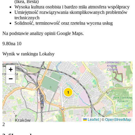
(Ikea, Besta)
Wysoka kultura osobista i bardzo miła atmosfera współpracy
Umiejętność rozwiązywania skomplikowanych problemów
technicznych
Solidność, terminowość oraz rzetelna wycena usług
Na podstawie analizy opinii Google Maps.
9.80
na
10
Wynik w rankingu Lokalsy
+
−
1
Leaflet
|
©
OpenStreetMap
2