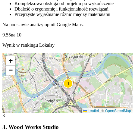
Kompleksowa obsługa od projektu po wykończenie
Dbałość o ergonomię i funkcjonalność rozwiązań
Przejrzyste wyjaśnianie różnic między materiałami
Na podstawie analizy opinii Google Maps.
9.55
na
10
Wynik w rankingu Lokalsy
+
−
1
Leaflet
|
©
OpenStreetMap
3
3
.
Wood Works Studio