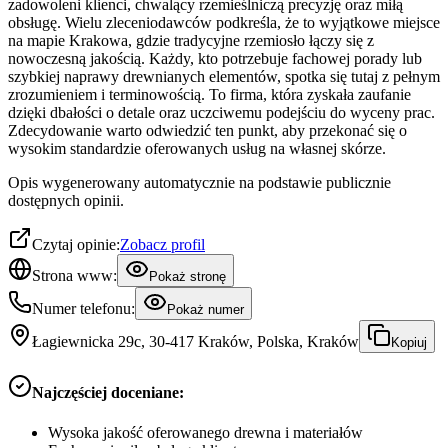
zadowoleni klienci, chwalący rzemieślniczą precyzję oraz miłą
obsługę. Wielu zleceniodawców podkreśla, że to wyjątkowe miejsce
na mapie Krakowa, gdzie tradycyjne rzemiosło łączy się z
nowoczesną jakością. Każdy, kto potrzebuje fachowej porady lub
szybkiej naprawy drewnianych elementów, spotka się tutaj z pełnym
zrozumieniem i terminowością. To firma, która zyskała zaufanie
dzięki dbałości o detale oraz uczciwemu podejściu do wyceny prac.
Zdecydowanie warto odwiedzić ten punkt, aby przekonać się o
wysokim standardzie oferowanych usług na własnej skórze.
Opis wygenerowany automatycznie na podstawie publicznie
dostępnych opinii.
Czytaj opinie:
Zobacz profil
Strona www:
Pokaż stronę
Numer telefonu:
Pokaż numer
Łagiewnicka 29c, 30-417 Kraków, Polska, Kraków
Kopiuj
Najczęściej doceniane:
Wysoka jakość oferowanego drewna i materiałów