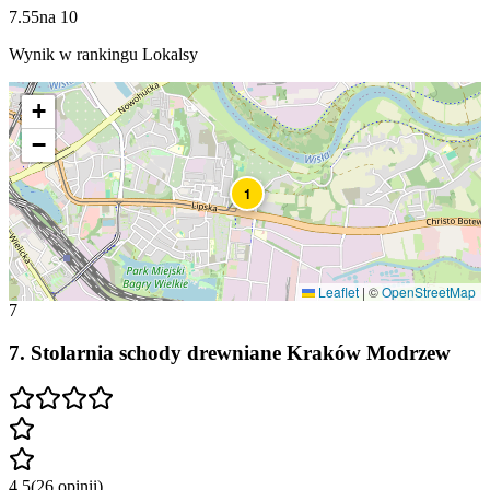
7.55
na
10
Wynik w rankingu Lokalsy
+
−
1
Leaflet
|
©
OpenStreetMap
7
7
.
Stolarnia schody drewniane Kraków Modrzew
4.5
(
26
opinii
)