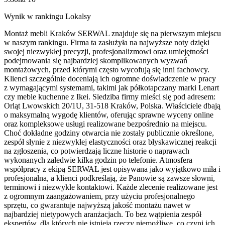
Wynik w rankingu Lokalsy
Montaż mebli Kraków SERWAL znajduje się na pierwszym miejscu
w naszym rankingu. Firma ta zasłużyła na najwyższe noty dzięki
swojej niezwykłej precyzji, profesjonalizmowi oraz umiejętności
podejmowania się najbardziej skomplikowanych wyzwań
montażowych, przed którymi często wycofują się inni fachowcy.
Klienci szczególnie doceniają ich ogromne doświadczenie w pracy
z wymagającymi systemami, takimi jak półkotapczany marki Lenart
czy meble kuchenne z Ikei. Siedziba firmy mieści się pod adresem:
Orląt Lwowskich 20/1U, 31-518 Kraków, Polska. Właściciele dbają
o maksymalną wygodę klientów, oferując sprawne wyceny online
oraz kompleksowe usługi realizowane bezpośrednio na miejscu.
Choć dokładne godziny otwarcia nie zostały publicznie określone,
zespół słynie z niezwykłej elastyczności oraz błyskawicznej reakcji
na zgłoszenia, co potwierdzają liczne historie o naprawach
wykonanych zaledwie kilka godzin po telefonie. Atmosfera
współpracy z ekipą SERWAL jest opisywana jako wyjątkowo miła i
profesjonalna, a klienci podkreślają, że Panowie są zawsze słowni,
terminowi i niezwykle kontaktowi. Każde zlecenie realizowane jest
z ogromnym zaangażowaniem, przy użyciu profesjonalnego
sprzętu, co gwarantuje najwyższą jakość montażu nawet w
najbardziej nietypowych aranżacjach. To bez wątpienia zespół
ekspertów, dla których nie istnieją rzeczy niemożliwe, co czyni ich