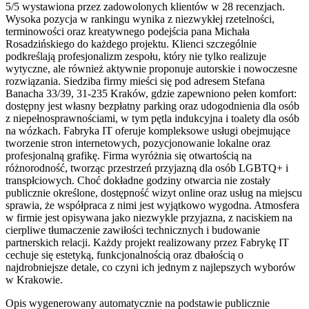
5/5 wystawiona przez zadowolonych klientów w 28 recenzjach.
Wysoka pozycja w rankingu wynika z niezwykłej rzetelności,
terminowości oraz kreatywnego podejścia pana Michała
Rosadzińskiego do każdego projektu. Klienci szczególnie
podkreślają profesjonalizm zespołu, który nie tylko realizuje
wytyczne, ale również aktywnie proponuje autorskie i nowoczesne
rozwiązania. Siedziba firmy mieści się pod adresem Stefana
Banacha 33/39, 31-235 Kraków, gdzie zapewniono pełen komfort:
dostępny jest własny bezpłatny parking oraz udogodnienia dla osób
z niepełnosprawnościami, w tym pętla indukcyjna i toalety dla osób
na wózkach. Fabryka IT oferuje kompleksowe usługi obejmujące
tworzenie stron internetowych, pozycjonowanie lokalne oraz
profesjonalną grafikę. Firma wyróżnia się otwartością na
różnorodność, tworząc przestrzeń przyjazną dla osób LGBTQ+ i
transpłciowych. Choć dokładne godziny otwarcia nie zostały
publicznie określone, dostępność wizyt online oraz usług na miejscu
sprawia, że współpraca z nimi jest wyjątkowo wygodna. Atmosfera
w firmie jest opisywana jako niezwykle przyjazna, z naciskiem na
cierpliwe tłumaczenie zawiłości technicznych i budowanie
partnerskich relacji. Każdy projekt realizowany przez Fabrykę IT
cechuje się estetyką, funkcjonalnością oraz dbałością o
najdrobniejsze detale, co czyni ich jednym z najlepszych wyborów
w Krakowie.
Opis wygenerowany automatycznie na podstawie publicznie