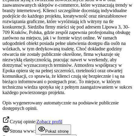
zaawansowanych sklepów e-commerce, które wyznaczają trendy w
branży internetowej. Klienci szczególnie doceniają indywidualne
podejście do każdego projektu, kreatywność oraz nieszablonowe
rozwiązania graficzne, które wyróżniają ich witryny na tle
konkurencji. Siedziba firmy mieści się pod adresem Lipowa 3, 30-
709 Kraków, Polska, gdzie zespół zapewnia profesjonalną obsługę
zarówno na miejscu, jak i w formie wizyt online. W ramach
udogodnień obiekt posiada pełne ułatwienia dostępu dla osób na
wózkach, w tym dedykowaną toaletę. Choć dokładne godziny
otwarcia nie zostały publicznie określone, firma wykazuje się
niezwykłą elastycznością, pracując nawet w weekendy, aby
dotrzymać wyznaczonych terminów. Atmosfera współpracy w
Epoka opiera się na pełnej szczerości, rzetelności oraz otwartej
komunikacji, co sprawia, że klienci czują się bezpiecznie i są na
bieżąco informowani o postępach prac. To miejsce, w którym
techniczna wiedza spotyka się z pełnym zaangażowaniem w sukces
każdego powierzonego projektu.
Opis wygenerowany automatycznie na podstawie publicznie
dostępnych opinii.
Czytaj opinie:
Zobacz profil
Strona www:
Pokaż stronę