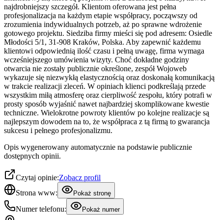
najdrobniejszy szczegół. Klientom oferowana jest pełna
profesjonalizacja na każdym etapie współpracy, począwszy od
zrozumienia indywidualnych potrzeb, aż po sprawne wdrożenie
gotowego projektu. Siedziba firmy mieści się pod adresem: Osiedle
Młodości 5/1, 31-908 Kraków, Polska. Aby zapewnić każdemu
klientowi odpowiednią ilość czasu i pełną uwagę, firma wymaga
wcześniejszego umówienia wizyty. Choć dokładne godziny
otwarcia nie zostały publicznie określone, zespół Wojoweb
wykazuje się niezwykłą elastycznością oraz doskonałą komunikacją
w trakcie realizacji zleceń. W opiniach klienci podkreślają przede
wszystkim miłą atmosferę oraz cierpliwość zespołu, który potrafi w
prosty sposób wyjaśnić nawet najbardziej skomplikowane kwestie
techniczne. Wielokrotne powroty klientów po kolejne realizacje są
najlepszym dowodem na to, że współpraca z tą firmą to gwarancja
sukcesu i pełnego profesjonalizmu.
Opis wygenerowany automatycznie na podstawie publicznie
dostępnych opinii.
Czytaj opinie:
Zobacz profil
Strona www:
Pokaż stronę
Numer telefonu:
Pokaż numer