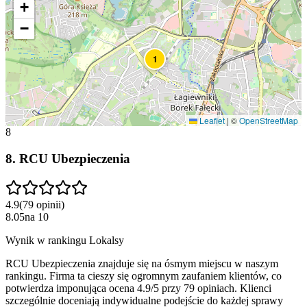
+
−
1
Leaflet
|
©
OpenStreetMap
8
8
.
RCU Ubezpieczenia
4.9
(
79
opinii
)
8.05
na
10
Wynik w rankingu Lokalsy
RCU Ubezpieczenia znajduje się na ósmym miejscu w naszym
rankingu. Firma ta cieszy się ogromnym zaufaniem klientów, co
potwierdza imponująca ocena 4.9/5 przy 79 opiniach. Klienci
szczególnie doceniają indywidualne podejście do każdej sprawy