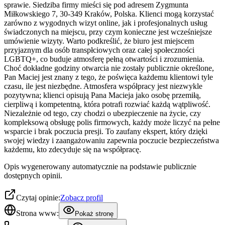
sprawie. Siedziba firmy mieści się pod adresem Zygmunta
Miłkowskiego 7, 30-349 Kraków, Polska. Klienci mogą korzystać
zarówno z wygodnych wizyt online, jak i profesjonalnych usług
świadczonych na miejscu, przy czym konieczne jest wcześniejsze
umówienie wizyty. Warto podkreślić, że biuro jest miejscem
przyjaznym dla osób transpłciowych oraz całej społeczności
LGBTQ+, co buduje atmosferę pełną otwartości i zrozumienia.
Choć dokładne godziny otwarcia nie zostały publicznie określone,
Pan Maciej jest znany z tego, że poświęca każdemu klientowi tyle
czasu, ile jest niezbędne. Atmosfera współpracy jest niezwykle
pozytywna; klienci opisują Pana Macieja jako osobę przemiłą,
cierpliwą i kompetentną, która potrafi rozwiać każdą wątpliwość.
Niezależnie od tego, czy chodzi o ubezpieczenie na życie, czy
kompleksową obsługę polis firmowych, każdy może liczyć na pełne
wsparcie i brak poczucia presji. To zaufany ekspert, który dzięki
swojej wiedzy i zaangażowaniu zapewnia poczucie bezpieczeństwa
każdemu, kto zdecyduje się na współpracę.
Opis wygenerowany automatycznie na podstawie publicznie
dostępnych opinii.
Czytaj opinie:
Zobacz profil
Strona www:
Pokaż stronę