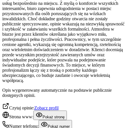
usług bezpośrednio na miejscu. Z myślą o komforcie wszystkich
interesantów, biuro zapewnia udogodnienia w postaci miejsc
przystosowanych dla osób poruszających się na wózkach
inwalidzkich. Choć dokładne godziny otwarcia nie zostały
publicznie sprecyzowane, opinie wskazują na niezwykłą sprawność
i szybkość w załatwianiu wszelkich formalności. Atmosfera w
biurze jest przez klientów określana jako wyjątkowo miła,
profesjonalna i pełna życzliwości. Pracownicy, w tym szczególnie
cenione agentki, wykazują się ogromną kompetencją, rzetelnością
oraz wieloletnim doświadczeniem w doradztwie. Klienci doceniają
przede wszystkim przejrzystość zawieranych umów oraz
indywidualne podejście, które pozwala na podejmowanie
świadomych decyzji finansowych. To miejsce, w którym
profesjonalizm łączy się z troską o potrzeby każdego
ubezpieczającego, co buduje zaufanie i owocuje wieloletnią
współpracą.
Opis wygenerowany automatycznie na podstawie publicznie
dostępnych opinii.
Czytaj opinie:
Zobacz profil
Strona www:
Pokaż stronę
Numer telefonu:
Pokaż numer