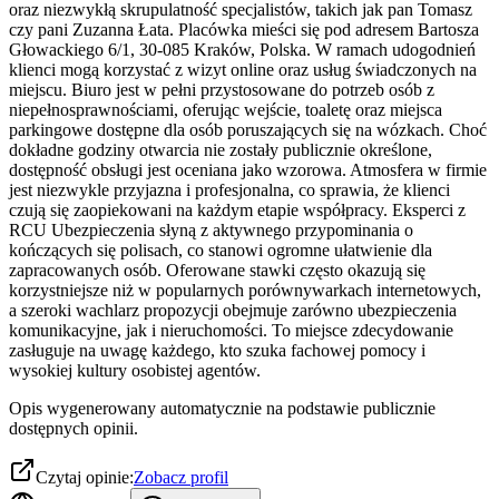
oraz niezwykłą skrupulatność specjalistów, takich jak pan Tomasz
czy pani Zuzanna Łata. Placówka mieści się pod adresem Bartosza
Głowackiego 6/1, 30-085 Kraków, Polska. W ramach udogodnień
klienci mogą korzystać z wizyt online oraz usług świadczonych na
miejscu. Biuro jest w pełni przystosowane do potrzeb osób z
niepełnosprawnościami, oferując wejście, toaletę oraz miejsca
parkingowe dostępne dla osób poruszających się na wózkach. Choć
dokładne godziny otwarcia nie zostały publicznie określone,
dostępność obsługi jest oceniana jako wzorowa. Atmosfera w firmie
jest niezwykle przyjazna i profesjonalna, co sprawia, że klienci
czują się zaopiekowani na każdym etapie współpracy. Eksperci z
RCU Ubezpieczenia słyną z aktywnego przypominania o
kończących się polisach, co stanowi ogromne ułatwienie dla
zapracowanych osób. Oferowane stawki często okazują się
korzystniejsze niż w popularnych porównywarkach internetowych,
a szeroki wachlarz propozycji obejmuje zarówno ubezpieczenia
komunikacyjne, jak i nieruchomości. To miejsce zdecydowanie
zasługuje na uwagę każdego, kto szuka fachowej pomocy i
wysokiej kultury osobistej agentów.
Opis wygenerowany automatycznie na podstawie publicznie
dostępnych opinii.
Czytaj opinie:
Zobacz profil