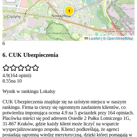
1
Leaflet
|
©
OpenStreetMap
6
6
.
CUK Ubezpieczenia
4.9
(
164
opinii
)
8.55
na
10
Wynik w rankingu Lokalsy
CUK Ubezpieczenia znajduje się na szóstym miejscu w naszym
rankingu. Firma ta cieszy się ogromnym zaufaniem klientów, co
potwierdza imponująca ocena 4.9 na 5 gwiazdek przy 164 opiniach.
Placówka mieści się pod adresem Osiedle 2 Pułku Lotniczego 1G,
31-867 Kraków, gdzie każdy klient może liczyć na wsparcie
wyspecjalizowanego zespołu. Klienci podkreślają, że agenci
posiadają ogromną wiedzę merytoryczną, dzięki której pomagają w