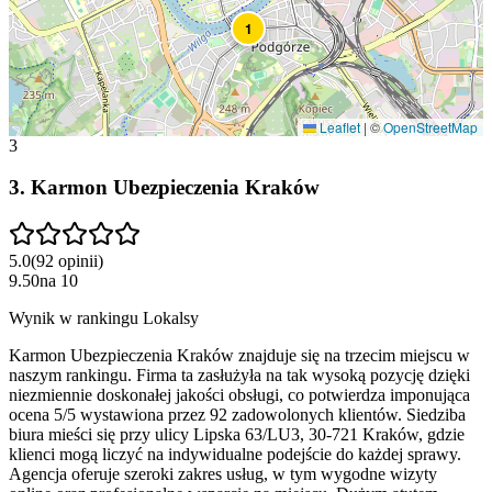
1
Leaflet
|
©
OpenStreetMap
3
3
.
Karmon Ubezpieczenia Kraków
5.0
(
92
opinii
)
9.50
na
10
Wynik w rankingu Lokalsy
Karmon Ubezpieczenia Kraków znajduje się na trzecim miejscu w
naszym rankingu. Firma ta zasłużyła na tak wysoką pozycję dzięki
niezmiennie doskonałej jakości obsługi, co potwierdza imponująca
ocena 5/5 wystawiona przez 92 zadowolonych klientów. Siedziba
biura mieści się przy ulicy Lipska 63/LU3, 30-721 Kraków, gdzie
klienci mogą liczyć na indywidualne podejście do każdej sprawy.
Agencja oferuje szeroki zakres usług, w tym wygodne wizyty