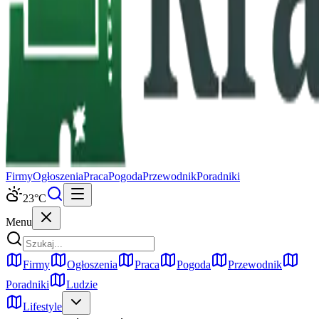
Firmy
Ogłoszenia
Praca
Pogoda
Przewodnik
Poradniki
23
°C
Menu
Firmy
Ogłoszenia
Praca
Pogoda
Przewodnik
Poradniki
Ludzie
Lifestyle