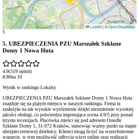
Leaflet
|
©
OpenStreetMap
5
5
.
UBEZPIECZENIA PZU Marszałek Szklane
Domy 1 Nowa Huta
4.9
(
319
opinii
)
8.80
na
10
Wynik w rankingu Lokalsy
UBEZPIECZENIA PZU Marszałek Szklane Domy 1 Nowa Huta
znajduje się na piątym miejscu w naszym rankingu. Firma ta
zasłużyła na tak wysokie wyróżnienie dzięki niezmiennie wysokiej
jakości obsługi, co potwierdza imponująca ocena 4.9/5 przy ponad
trzystu recenzjach. Placówka mieści się pod adresem Osiedle
Szklane Domy 1, 31-972 Kraków, stanowiąc ważny punkt na mapie
ubezpieczeniowej dzielnicy. Klienci mogą liczyć na wszechstronne
wsparcie, w tym możliwość odbycia wizyt online oraz realizacji