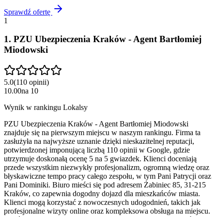
Sprawdź ofertę
1
1
.
PZU Ubezpieczenia Kraków - Agent Bartłomiej
Miodowski
5.0
(
110
opinii
)
10.00
na
10
Wynik w rankingu Lokalsy
PZU Ubezpieczenia Kraków - Agent Bartłomiej Miodowski
znajduje się na pierwszym miejscu w naszym rankingu. Firma ta
zasłużyła na najwyższe uznanie dzięki nieskazitelnej reputacji,
potwierdzonej imponującą liczbą 110 opinii w Google, gdzie
utrzymuje doskonałą ocenę 5 na 5 gwiazdek. Klienci doceniają
przede wszystkim niezwykły profesjonalizm, ogromną wiedzę oraz
błyskawiczne tempo pracy całego zespołu, w tym Pani Patrycji oraz
Pani Dominiki. Biuro mieści się pod adresem Żabiniec 85, 31-215
Kraków, co zapewnia dogodny dojazd dla mieszkańców miasta.
Klienci mogą korzystać z nowoczesnych udogodnień, takich jak
profesjonalne wizyty online oraz kompleksowa obsługa na miejscu.