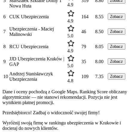
5
Marszałek Szklane Domy 1
319
8.80
Zobacz
4.9
Nowa Huta
6
CUK Ubezpieczenia
164
8.55
Zobacz
4.9
Ubezpieczenia - Maciej
7
46
8.50
Zobacz
Malinowski
5.0
8
RCU Ubezpieczenia
79
8.05
Zobacz
4.9
JJD Ubezpieczenia Kraków |
9
35
8.00
Zobacz
GAP
5.0
Andrzej Stanisławczyk
10
109
7.35
Zobacz
Ubezpieczenia
4.8
Dane i oceny pochodzą z Google Maps. Ranking Score obliczany
algorytmicznie — nie stanowi rekomendacji. Pozycja nie jest
wynikiem płatnej promocji.
Przedsiębiorco! Zadbaj o widoczność swojej firmy!
Wyróżnij swoją firmę w rankingu
ubezpieczenia
w
Krakowie
i
docieraj do nowych klientów.