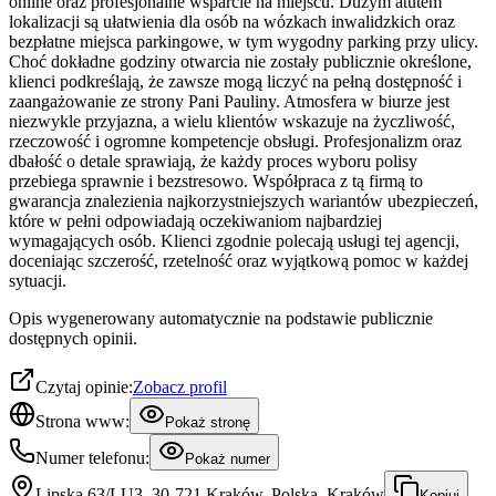
online oraz profesjonalne wsparcie na miejscu. Dużym atutem
lokalizacji są ułatwienia dla osób na wózkach inwalidzkich oraz
bezpłatne miejsca parkingowe, w tym wygodny parking przy ulicy.
Choć dokładne godziny otwarcia nie zostały publicznie określone,
klienci podkreślają, że zawsze mogą liczyć na pełną dostępność i
zaangażowanie ze strony Pani Pauliny. Atmosfera w biurze jest
niezwykle przyjazna, a wielu klientów wskazuje na życzliwość,
rzeczowość i ogromne kompetencje obsługi. Profesjonalizm oraz
dbałość o detale sprawiają, że każdy proces wyboru polisy
przebiega sprawnie i bezstresowo. Współpraca z tą firmą to
gwarancja znalezienia najkorzystniejszych wariantów ubezpieczeń,
które w pełni odpowiadają oczekiwaniom najbardziej
wymagających osób. Klienci zgodnie polecają usługi tej agencji,
doceniając szczerość, rzetelność oraz wyjątkową pomoc w każdej
sytuacji.
Opis wygenerowany automatycznie na podstawie publicznie
dostępnych opinii.
Czytaj opinie:
Zobacz profil
Strona www:
Pokaż stronę
Numer telefonu:
Pokaż numer
Lipska 63/LU3, 30-721 Kraków, Polska, Kraków
Kopiuj