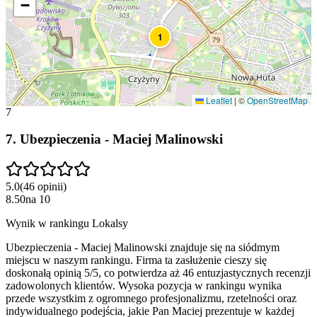
−
1
Leaflet
|
©
OpenStreetMap
7
7
.
Ubezpieczenia - Maciej Malinowski
5.0
(
46
opinii
)
8.50
na
10
Wynik w rankingu Lokalsy
Ubezpieczenia - Maciej Malinowski znajduje się na siódmym
miejscu w naszym rankingu. Firma ta zasłużenie cieszy się
doskonałą opinią 5/5, co potwierdza aż 46 entuzjastycznych recenzji
zadowolonych klientów. Wysoka pozycja w rankingu wynika
przede wszystkim z ogromnego profesjonalizmu, rzetelności oraz
indywidualnego podejścia, jakie Pan Maciej prezentuje w każdej