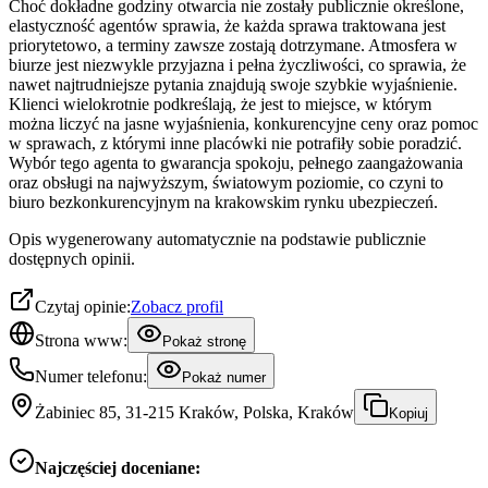
Choć dokładne godziny otwarcia nie zostały publicznie określone,
elastyczność agentów sprawia, że każda sprawa traktowana jest
priorytetowo, a terminy zawsze zostają dotrzymane. Atmosfera w
biurze jest niezwykle przyjazna i pełna życzliwości, co sprawia, że
nawet najtrudniejsze pytania znajdują swoje szybkie wyjaśnienie.
Klienci wielokrotnie podkreślają, że jest to miejsce, w którym
można liczyć na jasne wyjaśnienia, konkurencyjne ceny oraz pomoc
w sprawach, z którymi inne placówki nie potrafiły sobie poradzić.
Wybór tego agenta to gwarancja spokoju, pełnego zaangażowania
oraz obsługi na najwyższym, światowym poziomie, co czyni to
biuro bezkonkurencyjnym na krakowskim rynku ubezpieczeń.
Opis wygenerowany automatycznie na podstawie publicznie
dostępnych opinii.
Czytaj opinie:
Zobacz profil
Strona www:
Pokaż stronę
Numer telefonu:
Pokaż numer
Żabiniec 85, 31-215 Kraków, Polska, Kraków
Kopiuj
Najczęściej doceniane: