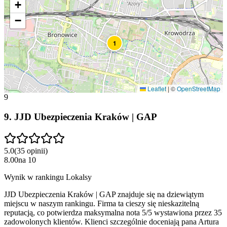
+
−
1
Leaflet
|
©
OpenStreetMap
9
9
.
JJD Ubezpieczenia Kraków | GAP
5.0
(
35
opinii
)
8.00
na
10
Wynik w rankingu Lokalsy
JJD Ubezpieczenia Kraków | GAP znajduje się na dziewiątym
miejscu w naszym rankingu. Firma ta cieszy się nieskazitelną
reputacją, co potwierdza maksymalna nota 5/5 wystawiona przez 35
zadowolonych klientów. Klienci szczególnie doceniają pana Artura