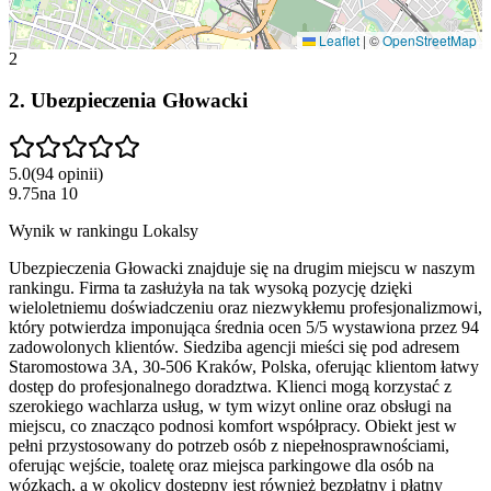
Leaflet
|
©
OpenStreetMap
2
2
.
Ubezpieczenia Głowacki
5.0
(
94
opinii
)
9.75
na
10
Wynik w rankingu Lokalsy
Ubezpieczenia Głowacki znajduje się na drugim miejscu w naszym
rankingu. Firma ta zasłużyła na tak wysoką pozycję dzięki
wieloletniemu doświadczeniu oraz niezwykłemu profesjonalizmowi,
który potwierdza imponująca średnia ocen 5/5 wystawiona przez 94
zadowolonych klientów. Siedziba agencji mieści się pod adresem
Staromostowa 3A, 30-506 Kraków, Polska, oferując klientom łatwy
dostęp do profesjonalnego doradztwa. Klienci mogą korzystać z
szerokiego wachlarza usług, w tym wizyt online oraz obsługi na
miejscu, co znacząco podnosi komfort współpracy. Obiekt jest w
pełni przystosowany do potrzeb osób z niepełnosprawnościami,
oferując wejście, toaletę oraz miejsca parkingowe dla osób na
wózkach, a w okolicy dostępny jest również bezpłatny i płatny