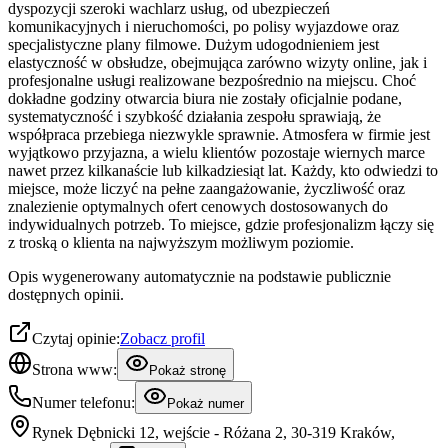
dyspozycji szeroki wachlarz usług, od ubezpieczeń
komunikacyjnych i nieruchomości, po polisy wyjazdowe oraz
specjalistyczne plany filmowe. Dużym udogodnieniem jest
elastyczność w obsłudze, obejmująca zarówno wizyty online, jak i
profesjonalne usługi realizowane bezpośrednio na miejscu. Choć
dokładne godziny otwarcia biura nie zostały oficjalnie podane,
systematyczność i szybkość działania zespołu sprawiają, że
współpraca przebiega niezwykle sprawnie. Atmosfera w firmie jest
wyjątkowo przyjazna, a wielu klientów pozostaje wiernych marce
nawet przez kilkanaście lub kilkadziesiąt lat. Każdy, kto odwiedzi to
miejsce, może liczyć na pełne zaangażowanie, życzliwość oraz
znalezienie optymalnych ofert cenowych dostosowanych do
indywidualnych potrzeb. To miejsce, gdzie profesjonalizm łączy się
z troską o klienta na najwyższym możliwym poziomie.
Opis wygenerowany automatycznie na podstawie publicznie
dostępnych opinii.
Czytaj opinie:
Zobacz profil
Strona www:
Pokaż stronę
Numer telefonu:
Pokaż numer
Rynek Dębnicki 12, wejście - Różana 2, 30-319 Kraków,