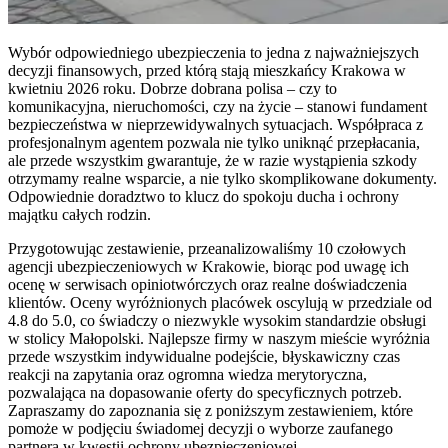
Wybór odpowiedniego ubezpieczenia to jedna z najważniejszych
decyzji finansowych, przed którą stają mieszkańcy Krakowa w
kwietniu 2026 roku. Dobrze dobrana polisa – czy to
komunikacyjna, nieruchomości, czy na życie – stanowi fundament
bezpieczeństwa w nieprzewidywalnych sytuacjach. Współpraca z
profesjonalnym agentem pozwala nie tylko uniknąć przepłacania,
ale przede wszystkim gwarantuje, że w razie wystąpienia szkody
otrzymamy realne wsparcie, a nie tylko skomplikowane dokumenty.
Odpowiednie doradztwo to klucz do spokoju ducha i ochrony
majątku całych rodzin.
Przygotowując zestawienie, przeanalizowaliśmy 10 czołowych
agencji ubezpieczeniowych w Krakowie, biorąc pod uwagę ich
ocenę w serwisach opiniotwórczych oraz realne doświadczenia
klientów. Oceny wyróżnionych placówek oscylują w przedziale od
4.8 do 5.0, co świadczy o niezwykle wysokim standardzie obsługi
w stolicy Małopolski. Najlepsze firmy w naszym mieście wyróżnia
przede wszystkim indywidualne podejście, błyskawiczny czas
reakcji na zapytania oraz ogromna wiedza merytoryczna,
pozwalająca na dopasowanie oferty do specyficznych potrzeb.
Zapraszamy do zapoznania się z poniższym zestawieniem, które
pomoże w podjęciu świadomej decyzji o wyborze zaufanego
partnera w kwestii ochrony ubezpieczeniowej.