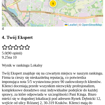
1
Leaflet
|
©
OpenStreetMap
4
4
.
Twój Ekspert
5.0
(
90
opinii
)
9.25
na
10
Wynik w rankingu Lokalsy
Twój Ekspert znajduje się na czwartym miejscu w naszym rankingu.
Firma ta cieszy się nieskazitelną reputacją, co potwierdza
imponująca nota 5/5 wystawiona przez 90 zadowolonych klientów.
Klienci doceniają przede wszystkim niezwykły profesjonalizm,
kompleksowe doradztwo oraz indywidualne podejście do każdej
sprawy, za które odpowiada w szczególności Pani Kinga. Biuro
mieści się w dogodnej lokalizacji pod adresem Rynek Dębnicki 12,
wejście od ulicy Różanej 2, 30-319 Kraków. Klienci mają do