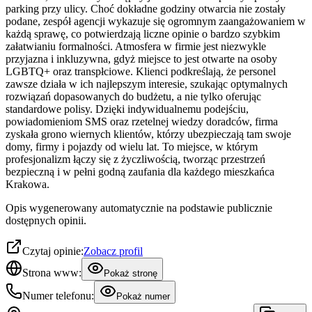
parking przy ulicy. Choć dokładne godziny otwarcia nie zostały
podane, zespół agencji wykazuje się ogromnym zaangażowaniem w
każdą sprawę, co potwierdzają liczne opinie o bardzo szybkim
załatwianiu formalności. Atmosfera w firmie jest niezwykle
przyjazna i inkluzywna, gdyż miejsce to jest otwarte na osoby
LGBTQ+ oraz transpłciowe. Klienci podkreślają, że personel
zawsze działa w ich najlepszym interesie, szukając optymalnych
rozwiązań dopasowanych do budżetu, a nie tylko oferując
standardowe polisy. Dzięki indywidualnemu podejściu,
powiadomieniom SMS oraz rzetelnej wiedzy doradców, firma
zyskała grono wiernych klientów, którzy ubezpieczają tam swoje
domy, firmy i pojazdy od wielu lat. To miejsce, w którym
profesjonalizm łączy się z życzliwością, tworząc przestrzeń
bezpieczną i w pełni godną zaufania dla każdego mieszkańca
Krakowa.
Opis wygenerowany automatycznie na podstawie publicznie
dostępnych opinii.
Czytaj opinie:
Zobacz profil
Strona www:
Pokaż stronę
Numer telefonu:
Pokaż numer