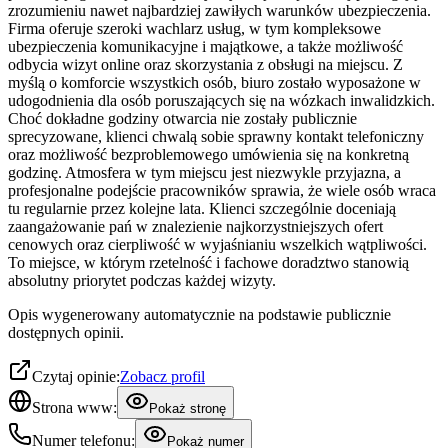
zrozumieniu nawet najbardziej zawiłych warunków ubezpieczenia.
Firma oferuje szeroki wachlarz usług, w tym kompleksowe
ubezpieczenia komunikacyjne i majątkowe, a także możliwość
odbycia wizyt online oraz skorzystania z obsługi na miejscu. Z
myślą o komforcie wszystkich osób, biuro zostało wyposażone w
udogodnienia dla osób poruszających się na wózkach inwalidzkich.
Choć dokładne godziny otwarcia nie zostały publicznie
sprecyzowane, klienci chwalą sobie sprawny kontakt telefoniczny
oraz możliwość bezproblemowego umówienia się na konkretną
godzinę. Atmosfera w tym miejscu jest niezwykle przyjazna, a
profesjonalne podejście pracowników sprawia, że wiele osób wraca
tu regularnie przez kolejne lata. Klienci szczególnie doceniają
zaangażowanie pań w znalezienie najkorzystniejszych ofert
cenowych oraz cierpliwość w wyjaśnianiu wszelkich wątpliwości.
To miejsce, w którym rzetelność i fachowe doradztwo stanowią
absolutny priorytet podczas każdej wizyty.
Opis wygenerowany automatycznie na podstawie publicznie
dostępnych opinii.
Czytaj opinie:
Zobacz profil
Strona www:
Pokaż stronę
Numer telefonu:
Pokaż numer