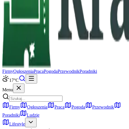
Firmy
Ogłoszenia
Praca
Pogoda
Przewodnik
Poradniki
17
°C
Menu
Firmy
Ogłoszenia
Praca
Pogoda
Przewodnik
Poradniki
Ludzie
Lifestyle