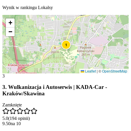
Wynik w rankingu Lokalsy
+
−
1
Leaflet
|
©
OpenStreetMap
3
3
.
Wulkanizacja i Autoserwis | KADA-Car -
Kraków/Skawina
Zamknięte
5.0
(
194
opinii
)
9.50
na
10