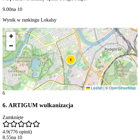
9.00
na
10
Wynik w rankingu Lokalsy
+
−
1
Leaflet
|
©
OpenStreetMap
6
6
.
ARTIGUM wulkanizacja
Zamknięte
4.9
(
776
opinii
)
8.55
na
10