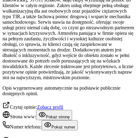
klientów w całym regionie. Zakres usług obejmuje pełną obsługę
wulkanizacyjną dla aut osobowych oraz pojazdów ciężarowych
typu TIR, a także fachową pomoc drogową i wsparcie mechanika
samochodowego. Serwis stawia na dostępność, oferując swoje
usługi przez niemal całą dobę, co czyni go niezawodnym partnerem
w sytuacjach kryzysowych. Atmosfera panująca w firmie opiera się
na pełnym zaufaniu, życzliwości i wysokiej kulturze osobistej
obsługi, co sprawia, że klienci czują się zaopiekowani w
stresujących momentach na drodze. Dodatkowym atutem jest
dbałość o inkluzywność, gdyż wejście do obiektu zostało w pełni
dostosowane do potrzeb osób poruszających się na wózkach
inwalidzkich. Każde zlecenie traktowane jest priorytetowo, a liczne
pozytywne opinie potwierdzają, że jakość wykonywanych napraw
stoi na najwyższym, mistrzowskim poziomie.
Opis wygenerowany automatycznie na podstawie publicznie
dostępnych opinii.
Czytaj opinie:
Zobacz profil
Strona www:
Pokaż stronę
Numer telefonu:
Pokaż numer