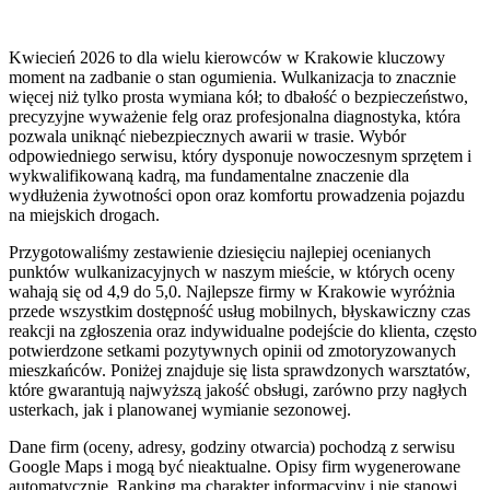
Kwiecień 2026 to dla wielu kierowców w Krakowie kluczowy
moment na zadbanie o stan ogumienia. Wulkanizacja to znacznie
więcej niż tylko prosta wymiana kół; to dbałość o bezpieczeństwo,
precyzyjne wyważenie felg oraz profesjonalna diagnostyka, która
pozwala uniknąć niebezpiecznych awarii w trasie. Wybór
odpowiedniego serwisu, który dysponuje nowoczesnym sprzętem i
wykwalifikowaną kadrą, ma fundamentalne znaczenie dla
wydłużenia żywotności opon oraz komfortu prowadzenia pojazdu
na miejskich drogach.
Przygotowaliśmy zestawienie dziesięciu najlepiej ocenianych
punktów wulkanizacyjnych w naszym mieście, w których oceny
wahają się od 4,9 do 5,0. Najlepsze firmy w Krakowie wyróżnia
przede wszystkim dostępność usług mobilnych, błyskawiczny czas
reakcji na zgłoszenia oraz indywidualne podejście do klienta, często
potwierdzone setkami pozytywnych opinii od zmotoryzowanych
mieszkańców. Poniżej znajduje się lista sprawdzonych warsztatów,
które gwarantują najwyższą jakość obsługi, zarówno przy nagłych
usterkach, jak i planowanej wymianie sezonowej.
Dane firm (oceny, adresy, godziny otwarcia) pochodzą z serwisu
Google Maps i mogą być nieaktualne. Opisy firm wygenerowane
automatycznie. Ranking ma charakter informacyjny i nie stanowi