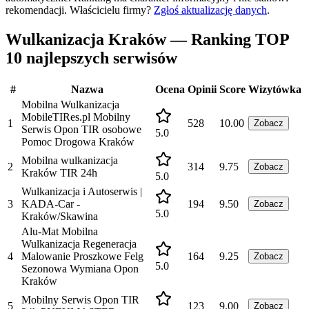
rekomendacji.
Właścicielu firmy?
Zgłoś aktualizację danych
.
Wulkanizacja Kraków — Ranking TOP
10 najlepszych serwisów
#
Nazwa
Ocena
Opinii
Score
Wizytówka
Mobilna Wulkanizacja
MobileTIRes.pl Mobilny
1
528
10.00
Zobacz
Serwis Opon TIR osobowe
5.0
Pomoc Drogowa Kraków
Mobilna wulkanizacja
2
314
9.75
Zobacz
Kraków TIR 24h
5.0
Wulkanizacja i Autoserwis |
3
KADA-Car -
194
9.50
Zobacz
5.0
Kraków/Skawina
Alu-Mat Mobilna
Wulkanizacja Regeneracja
4
Malowanie Proszkowe Felg
164
9.25
Zobacz
5.0
Sezonowa Wymiana Opon
Kraków
Mobilny Serwis Opon TIR
5
123
9.00
Zobacz