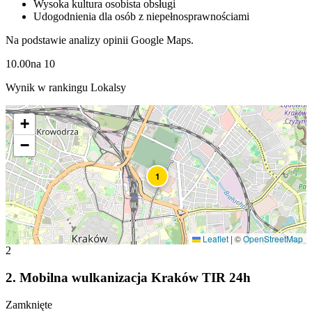
Wysoka kultura osobista obsługi
Udogodnienia dla osób z niepełnosprawnościami
Na podstawie analizy opinii Google Maps.
10.00
na
10
Wynik w rankingu Lokalsy
+
−
1
Leaflet
|
©
OpenStreetMap
2
2
.
Mobilna wulkanizacja Kraków TIR 24h
Zamknięte