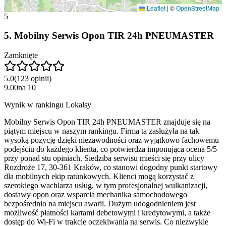
Leaflet
|
©
OpenStreetMap
5
5
.
Mobilny Serwis Opon TIR 24h PNEUMASTER
Zamknięte
5.0
(
123
opinii
)
9.00
na
10
Wynik w rankingu Lokalsy
Mobilny Serwis Opon TIR 24h PNEUMASTER znajduje się na
piątym miejscu w naszym rankingu. Firma ta zasłużyła na tak
wysoką pozycję dzięki niezawodności oraz wyjątkowo fachowemu
podejściu do każdego klienta, co potwierdza imponująca ocena 5/5
przy ponad stu opiniach. Siedziba serwisu mieści się przy ulicy
Rozdroże 17, 30-361 Kraków, co stanowi dogodny punkt startowy
dla mobilnych ekip ratunkowych. Klienci mogą korzystać z
szerokiego wachlarza usług, w tym profesjonalnej wulkanizacji,
dostawy opon oraz wsparcia mechanika samochodowego
bezpośrednio na miejscu awarii. Dużym udogodnieniem jest
możliwość płatności kartami debetowymi i kredytowymi, a także
dostęp do Wi-Fi w trakcie oczekiwania na serwis. Co niezwykle