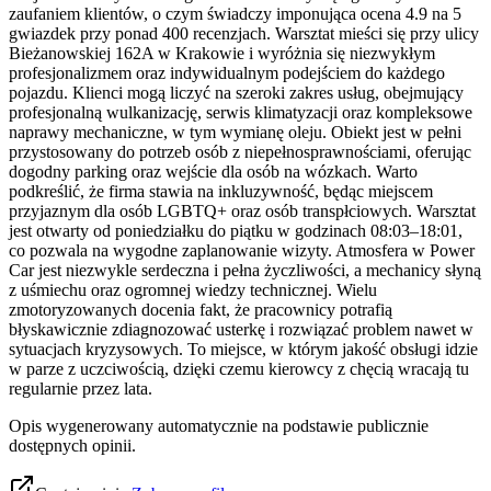
zaufaniem klientów, o czym świadczy imponująca ocena 4.9 na 5
gwiazdek przy ponad 400 recenzjach. Warsztat mieści się przy ulicy
Bieżanowskiej 162A w Krakowie i wyróżnia się niezwykłym
profesjonalizmem oraz indywidualnym podejściem do każdego
pojazdu. Klienci mogą liczyć na szeroki zakres usług, obejmujący
profesjonalną wulkanizację, serwis klimatyzacji oraz kompleksowe
naprawy mechaniczne, w tym wymianę oleju. Obiekt jest w pełni
przystosowany do potrzeb osób z niepełnosprawnościami, oferując
dogodny parking oraz wejście dla osób na wózkach. Warto
podkreślić, że firma stawia na inkluzywność, będąc miejscem
przyjaznym dla osób LGBTQ+ oraz osób transpłciowych. Warsztat
jest otwarty od poniedziałku do piątku w godzinach 08:03–18:01,
co pozwala na wygodne zaplanowanie wizyty. Atmosfera w Power
Car jest niezwykle serdeczna i pełna życzliwości, a mechanicy słyną
z uśmiechu oraz ogromnej wiedzy technicznej. Wielu
zmotoryzowanych docenia fakt, że pracownicy potrafią
błyskawicznie zdiagnozować usterkę i rozwiązać problem nawet w
sytuacjach kryzysowych. To miejsce, w którym jakość obsługi idzie
w parze z uczciwością, dzięki czemu kierowcy z chęcią wracają tu
regularnie przez lata.
Opis wygenerowany automatycznie na podstawie publicznie
dostępnych opinii.