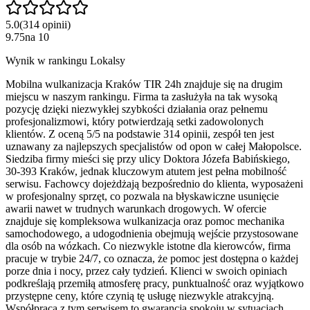
5.0
(
314
opinii
)
9.75
na
10
Wynik w rankingu Lokalsy
Mobilna wulkanizacja Kraków TIR 24h znajduje się na drugim
miejscu w naszym rankingu. Firma ta zasłużyła na tak wysoką
pozycję dzięki niezwykłej szybkości działania oraz pełnemu
profesjonalizmowi, który potwierdzają setki zadowolonych
klientów. Z oceną 5/5 na podstawie 314 opinii, zespół ten jest
uznawany za najlepszych specjalistów od opon w całej Małopolsce.
Siedziba firmy mieści się przy ulicy Doktora Józefa Babińskiego,
30-393 Kraków, jednak kluczowym atutem jest pełna mobilność
serwisu. Fachowcy dojeżdżają bezpośrednio do klienta, wyposażeni
w profesjonalny sprzęt, co pozwala na błyskawiczne usunięcie
awarii nawet w trudnych warunkach drogowych. W ofercie
znajduje się kompleksowa wulkanizacja oraz pomoc mechanika
samochodowego, a udogodnienia obejmują wejście przystosowane
dla osób na wózkach. Co niezwykle istotne dla kierowców, firma
pracuje w trybie 24/7, co oznacza, że pomoc jest dostępna o każdej
porze dnia i nocy, przez cały tydzień. Klienci w swoich opiniach
podkreślają przemiłą atmosferę pracy, punktualność oraz wyjątkowo
przystępne ceny, które czynią tę usługę niezwykle atrakcyjną.
Współpraca z tym serwisem to gwarancja spokoju w sytuacjach