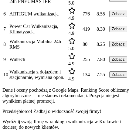
24h PNEUMASTER
5.0
6
ARTIGUM wulkanizacja
776
8.55
Zobacz
4.9
Power Car Wulkanizacja,
7
419
8.30
Zobacz
Klimatyzacja
4.9
Wulkanizacja Mobilna 24h
8
80
8.25
Zobacz
RMS
5.0
9
Wultech
255
7.80
Zobacz
4.9
Wulkanizacja z dojazdem i
10
134
7.55
Zobacz
stacjonarnie, wymiana opon.
4.9
Dane i oceny pochodzą z Google Maps. Ranking Score obliczany
algorytmicznie — nie stanowi rekomendacji. Pozycja nie jest
wynikiem płatnej promocji.
Przedsiębiorco! Zadbaj o widoczność swojej firmy!
Wyróżnij swoją firmę w rankingu
wulkanizacja
w
Krakowie
i
docieraj do nowych klientów.