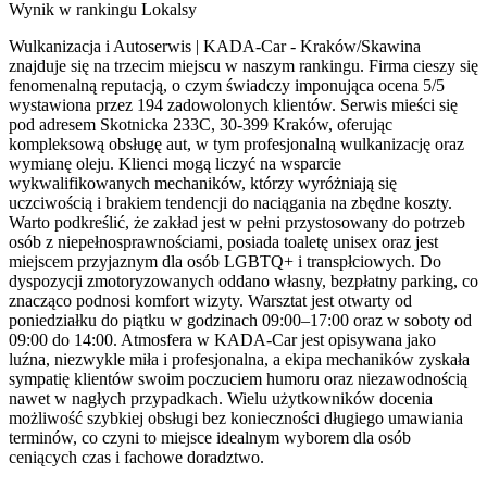
Wynik w rankingu Lokalsy
Wulkanizacja i Autoserwis | KADA-Car - Kraków/Skawina
znajduje się na trzecim miejscu w naszym rankingu. Firma cieszy się
fenomenalną reputacją, o czym świadczy imponująca ocena 5/5
wystawiona przez 194 zadowolonych klientów. Serwis mieści się
pod adresem Skotnicka 233C, 30-399 Kraków, oferując
kompleksową obsługę aut, w tym profesjonalną wulkanizację oraz
wymianę oleju. Klienci mogą liczyć na wsparcie
wykwalifikowanych mechaników, którzy wyróżniają się
uczciwością i brakiem tendencji do naciągania na zbędne koszty.
Warto podkreślić, że zakład jest w pełni przystosowany do potrzeb
osób z niepełnosprawnościami, posiada toaletę unisex oraz jest
miejscem przyjaznym dla osób LGBTQ+ i transpłciowych. Do
dyspozycji zmotoryzowanych oddano własny, bezpłatny parking, co
znacząco podnosi komfort wizyty. Warsztat jest otwarty od
poniedziałku do piątku w godzinach 09:00–17:00 oraz w soboty od
09:00 do 14:00. Atmosfera w KADA-Car jest opisywana jako
luźna, niezwykle miła i profesjonalna, a ekipa mechaników zyskała
sympatię klientów swoim poczuciem humoru oraz niezawodnością
nawet w nagłych przypadkach. Wielu użytkowników docenia
możliwość szybkiej obsługi bez konieczności długiego umawiania
terminów, co czyni to miejsce idealnym wyborem dla osób
ceniących czas i fachowe doradztwo.