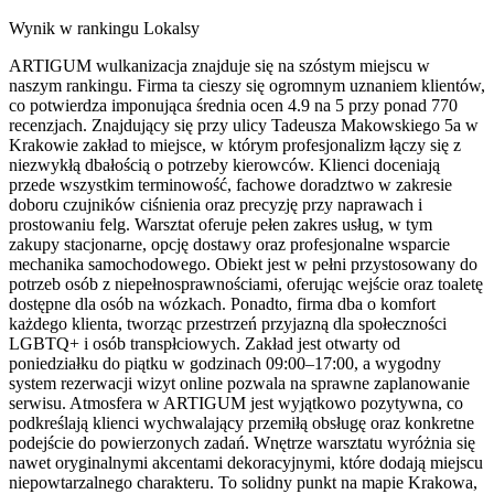
Wynik w rankingu Lokalsy
ARTIGUM wulkanizacja znajduje się na szóstym miejscu w
naszym rankingu. Firma ta cieszy się ogromnym uznaniem klientów,
co potwierdza imponująca średnia ocen 4.9 na 5 przy ponad 770
recenzjach. Znajdujący się przy ulicy Tadeusza Makowskiego 5a w
Krakowie zakład to miejsce, w którym profesjonalizm łączy się z
niezwykłą dbałością o potrzeby kierowców. Klienci doceniają
przede wszystkim terminowość, fachowe doradztwo w zakresie
doboru czujników ciśnienia oraz precyzję przy naprawach i
prostowaniu felg. Warsztat oferuje pełen zakres usług, w tym
zakupy stacjonarne, opcję dostawy oraz profesjonalne wsparcie
mechanika samochodowego. Obiekt jest w pełni przystosowany do
potrzeb osób z niepełnosprawnościami, oferując wejście oraz toaletę
dostępne dla osób na wózkach. Ponadto, firma dba o komfort
każdego klienta, tworząc przestrzeń przyjazną dla społeczności
LGBTQ+ i osób transpłciowych. Zakład jest otwarty od
poniedziałku do piątku w godzinach 09:00–17:00, a wygodny
system rezerwacji wizyt online pozwala na sprawne zaplanowanie
serwisu. Atmosfera w ARTIGUM jest wyjątkowo pozytywna, co
podkreślają klienci wychwalający przemiłą obsługę oraz konkretne
podejście do powierzonych zadań. Wnętrze warsztatu wyróżnia się
nawet oryginalnymi akcentami dekoracyjnymi, które dodają miejscu
niepowtarzalnego charakteru. To solidny punkt na mapie Krakowa,