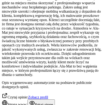
gdzie na miejscu można skorzystać z profesjonalnego wsparcia
mechaników oraz bezpłatnego parkingu. Zakres usług jest
niezwykle szeroki i obejmuje mobilną wulkanizację z dojazdem do
klienta, kompleksową regenerację felg, ich malowanie proszkowe
oraz sezonową wymianę opon. Klienci szczególnie doceniają fakt,
że firma jest dostępna niemal całą dobę przez większość tygodnia,
co ratuje w sytuacjach kryzysowych na drodze. Atmosfera w Alu-
Mat jest niezwykle przyjazna i profesjonalna; zespół wykazuje się
ogromną empatią, szybkością działania oraz fachowością, o czym
świadczą liczne historie o błyskawicznej pomocy przy przebitych
oponach czy trudnych awariach. Wielu kierowców podkreśla, że
jakość wykonywanych usług, zwłaszcza w zakresie renowacji felg,
wielokrotnie przerosła ich oczekiwania. Dzięki udogodnieniom
takim jak wejście przystosowane dla osób na wózkach oraz
możliwość umówienia wizyty, każdy klient może liczyć na
komfortowe i indywidualne podejście. Alu-Mat to bez wątpienia
miejsce, w którym profesjonalizm łączy się z prawdziwą pasją do
dbania o samochody.
Opis wygenerowany automatycznie na podstawie publicznie
dostępnych opinii.
Czytaj opinie:
Zobacz profil
Strona www:
Pokaż stronę