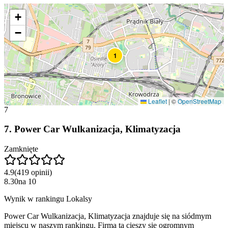
+
−
1
Leaflet
|
©
OpenStreetMap
7
7
.
Power Car Wulkanizacja, Klimatyzacja
Zamknięte
4.9
(
419
opinii
)
8.30
na
10
Wynik w rankingu Lokalsy
Power Car Wulkanizacja, Klimatyzacja znajduje się na siódmym
miejscu w naszym rankingu. Firma ta cieszy się ogromnym