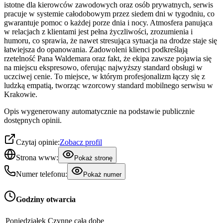
istotne dla kierowców zawodowych oraz osób prywatnych, serwis
pracuje w systemie całodobowym przez siedem dni w tygodniu, co
gwarantuje pomoc o każdej porze dnia i nocy. Atmosfera panująca
w relacjach z klientami jest pełna życzliwości, zrozumienia i
humoru, co sprawia, że nawet stresująca sytuacja na drodze staje się
łatwiejsza do opanowania. Zadowoleni klienci podkreślają
rzetelność Pana Waldemara oraz fakt, że ekipa zawsze pojawia się
na miejscu ekspresowo, oferując najwyższy standard obsługi w
uczciwej cenie. To miejsce, w którym profesjonalizm łączy się z
ludzką empatią, tworząc wzorcowy standard mobilnego serwisu w
Krakowie.
Opis wygenerowany automatycznie na podstawie publicznie
dostępnych opinii.
Czytaj opinie:
Zobacz profil
Strona www:
Pokaż stronę
Numer telefonu:
Pokaż numer
Godziny otwarcia
Poniedziałek
Czynne całą dobę