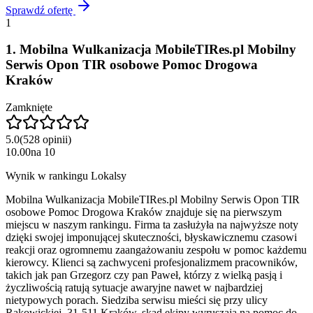
Sprawdź ofertę
1
1
.
Mobilna Wulkanizacja MobileTIRes.pl Mobilny
Serwis Opon TIR osobowe Pomoc Drogowa
Kraków
Zamknięte
5.0
(
528
opinii
)
10.00
na
10
Wynik w rankingu Lokalsy
Mobilna Wulkanizacja MobileTIRes.pl Mobilny Serwis Opon TIR
osobowe Pomoc Drogowa Kraków znajduje się na pierwszym
miejscu w naszym rankingu. Firma ta zasłużyła na najwyższe noty
dzięki swojej imponującej skuteczności, błyskawicznemu czasowi
reakcji oraz ogromnemu zaangażowaniu zespołu w pomoc każdemu
kierowcy. Klienci są zachwyceni profesjonalizmem pracowników,
takich jak pan Grzegorz czy pan Paweł, którzy z wielką pasją i
życzliwością ratują sytuacje awaryjne nawet w najbardziej
nietypowych porach. Siedziba serwisu mieści się przy ulicy
Rakowickiej, 31-511 Kraków, skąd ekipy wyruszają na pomoc do