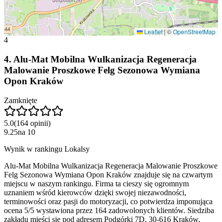
Leaflet
|
©
OpenStreetMap
4
4
.
Alu-Mat Mobilna Wulkanizacja Regeneracja
Malowanie Proszkowe Felg Sezonowa Wymiana
Opon Kraków
Zamknięte
5.0
(
164
opinii
)
9.25
na
10
Wynik w rankingu Lokalsy
Alu-Mat Mobilna Wulkanizacja Regeneracja Malowanie Proszkowe
Felg Sezonowa Wymiana Opon Kraków znajduje się na czwartym
miejscu w naszym rankingu. Firma ta cieszy się ogromnym
uznaniem wśród kierowców dzięki swojej niezawodności,
terminowości oraz pasji do motoryzacji, co potwierdza imponująca
ocena 5/5 wystawiona przez 164 zadowolonych klientów. Siedziba
zakładu mieści się pod adresem Podgórki 7D, 30-616 Kraków,