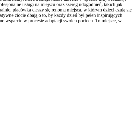
esjonalne usługi na miejscu oraz szereg udogodnień, takich jak
lnie, placówka cieszy się renomą miejsca, w którym dzieci czują się
ywne ciocie dbają o to, by każdy dzień był pełen inspirujących
łne wsparcie w procesie adaptacji swoich pociech. To miejsce, w