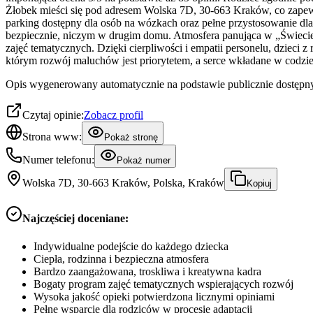
Żłobek mieści się pod adresem Wolska 7D, 30-663 Kraków, co zapewni
parking dostępny dla osób na wózkach oraz pełne przystosowanie dla
bezpiecznie, niczym w drugim domu. Atmosfera panująca w „Świecie W
zajęć tematycznych. Dzięki cierpliwości i empatii personelu, dzieci 
którym rozwój maluchów jest priorytetem, a serce wkładane w codzien
Opis wygenerowany automatycznie na podstawie publicznie dostępny
Czytaj opinie:
Zobacz profil
Strona www:
Pokaż stronę
Numer telefonu:
Pokaż numer
Wolska 7D, 30-663 Kraków, Polska, Kraków
Kopiuj
Najczęściej doceniane:
Indywidualne podejście do każdego dziecka
Ciepła, rodzinna i bezpieczna atmosfera
Bardzo zaangażowana, troskliwa i kreatywna kadra
Bogaty program zajęć tematycznych wspierających rozwój
Wysoka jakość opieki potwierdzona licznymi opiniami
Pełne wsparcie dla rodziców w procesie adaptacji