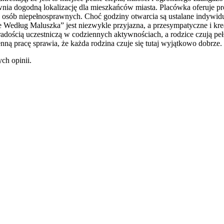
a dogodną lokalizację dla mieszkańców miasta. Placówka oferuje prof
 osób niepełnosprawnych. Choć godziny otwarcia są ustalane indywidua
edług Maluszka” jest niezwykle przyjazna, a przesympatyczne i kreat
z radością uczestniczą w codziennych aktywnościach, a rodzice czują pe
ną pracę sprawia, że każda rodzina czuje się tutaj wyjątkowo dobrze.
ch opinii.