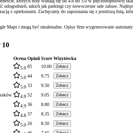
eście, których noty wahają się od 4.6 do 5.0 w pięciostopniowej skal
ć udogodnień, takich jak parkingi czy nowoczesne sale zabaw. Najlep
ją z opiekunami. Zachęcamy do zapoznania się z poniższą listą, któr
ogle Maps i mogą być nieaktualne. Opisy firm wygenerowane automatyc
 10
Ocena
Opinii
Score
Wizytówka
85
10.00
Zobacz
5.0
44
9.75
Zobacz
5.0
33
9.50
Zobacz
5.0
Kraków
52
9.05
Zobacz
4.9
36
8.80
Zobacz
4.9
37
8.35
Zobacz
4.8
26
8.50
Zobacz
5.0
46
7.65
Zobacz