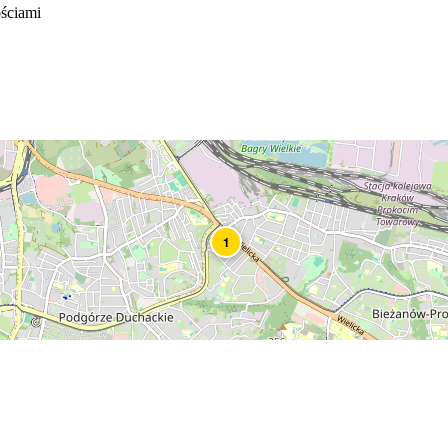
ściami
1