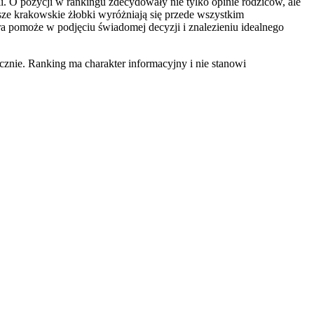
i. O pozycji w rankingu zdecydowały nie tylko opinie rodziców, ale
sze krakowskie żłobki wyróżniają się przede wszystkim
a pomoże w podjęciu świadomej decyzji i znalezieniu idealnego
znie. Ranking ma charakter informacyjny i nie stanowi