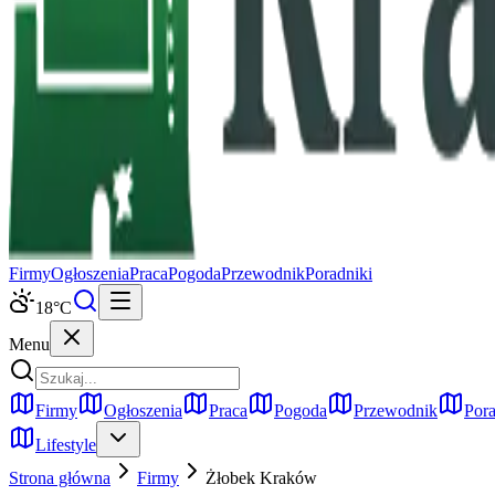
Firmy
Ogłoszenia
Praca
Pogoda
Przewodnik
Poradniki
18
°C
Menu
Firmy
Ogłoszenia
Praca
Pogoda
Przewodnik
Pora
Lifestyle
Strona główna
Firmy
Żłobek
Kraków