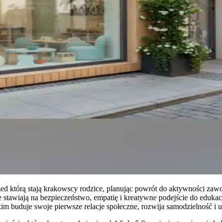
zed którą stają krakowscy rodzice, planując powrót do aktywności za
 stawiają na bezpieczeństwo, empatię i kreatywne podejście do eduka
im buduje swoje pierwsze relacje społeczne, rozwija samodzielność i u