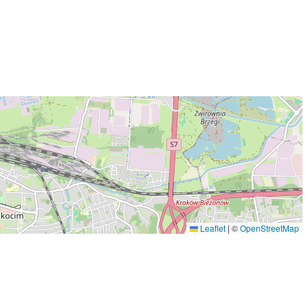
Leaflet
|
©
OpenStreetMap