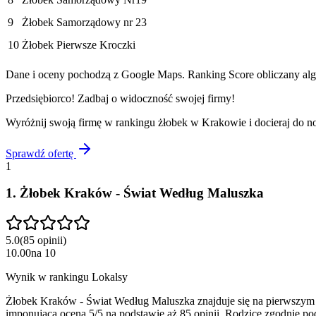
9
Żłobek Samorządowy nr 23
10
Żłobek Pierwsze Kroczki
Dane i oceny pochodzą z Google Maps. Ranking Score obliczany algo
Przedsiębiorco! Zadbaj o widoczność swojej firmy!
Wyróżnij swoją firmę w rankingu
żłobek
w
Krakowie
i docieraj do 
Sprawdź ofertę
1
1
.
Żłobek Kraków - Świat Według Maluszka
5.0
(
85
opinii
)
10.00
na
10
Wynik w rankingu Lokalsy
Żłobek Kraków - Świat Według Maluszka znajduje się na pierwszym 
imponująca ocena 5/5 na podstawie aż 85 opinii. Rodzice zgodnie podk