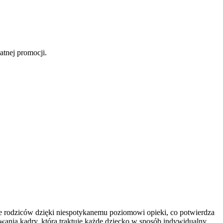
atnej promocji.
 rodziców dzięki niespotykanemu poziomowi opieki, co potwierdza
owania kadry, która traktuje każde dziecko w sposób indywidualny.