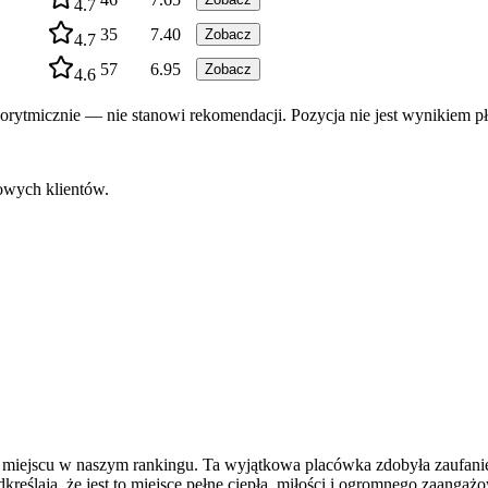
4.7
35
7.40
Zobacz
4.7
57
6.95
Zobacz
4.6
rytmicznie — nie stanowi rekomendacji. Pozycja nie jest wynikiem pł
nowych klientów.
miejscu w naszym rankingu. Ta wyjątkowa placówka zdobyła zaufanie
reślają, że jest to miejsce pełne ciepła, miłości i ogromnego zaangaż