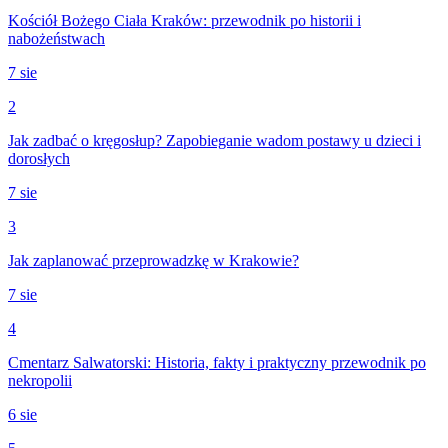
Kościół Bożego Ciała Kraków: przewodnik po historii i
nabożeństwach
7 sie
2
Jak zadbać o kręgosłup? Zapobieganie wadom postawy u dzieci i
dorosłych
7 sie
3
Jak zaplanować przeprowadzkę w Krakowie?
7 sie
4
Cmentarz Salwatorski: Historia, fakty i praktyczny przewodnik po
nekropolii
6 sie