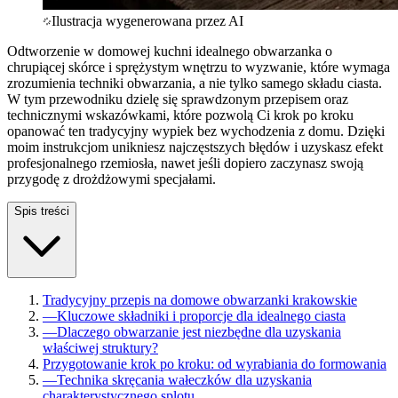
Ilustracja wygenerowana przez AI
Odtworzenie w domowej kuchni idealnego obwarzanka o
chrupiącej skórce i sprężystym wnętrzu to wyzwanie, które wymaga
zrozumienia techniki obwarzania, a nie tylko samego składu ciasta.
W tym przewodniku dzielę się sprawdzonym przepisem oraz
technicznymi wskazówkami, które pozwolą Ci krok po kroku
opanować ten tradycyjny wypiek bez wychodzenia z domu. Dzięki
moim instrukcjom unikniesz najczęstszych błędów i uzyskasz efekt
profesjonalnego rzemiosła, nawet jeśli dopiero zaczynasz swoją
przygodę z drożdżowymi specjałami.
Spis treści
Tradycyjny przepis na domowe obwarzanki krakowskie
—
Kluczowe składniki i proporcje dla idealnego ciasta
—
Dlaczego obwarzanie jest niezbędne dla uzyskania
właściwej struktury?
Przygotowanie krok po kroku: od wyrabiania do formowania
—
Technika skręcania wałeczków dla uzyskania
charakterystycznego splotu