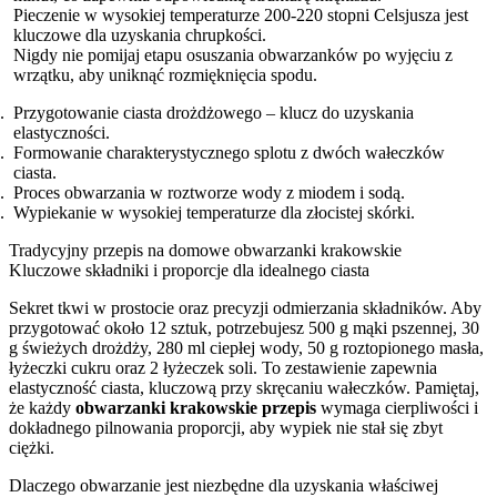
Pieczenie w wysokiej temperaturze 200-220 stopni Celsjusza jest
kluczowe dla uzyskania chrupkości.
Nigdy nie pomijaj etapu osuszania obwarzanków po wyjęciu z
wrzątku, aby uniknąć rozmięknięcia spodu.
Przygotowanie ciasta drożdżowego – klucz do uzyskania
elastyczności.
Formowanie charakterystycznego splotu z dwóch wałeczków
ciasta.
Proces obwarzania w roztworze wody z miodem i sodą.
Wypiekanie w wysokiej temperaturze dla złocistej skórki.
Tradycyjny przepis na domowe obwarzanki krakowskie
Kluczowe składniki i proporcje dla idealnego ciasta
Sekret tkwi w prostocie oraz precyzji odmierzania składników. Aby
przygotować około 12 sztuk, potrzebujesz 500 g mąki pszennej, 30
g świeżych drożdży, 280 ml ciepłej wody, 50 g roztopionego masła,
łyżeczki cukru oraz 2 łyżeczek soli. To zestawienie zapewnia
elastyczność ciasta, kluczową przy skręcaniu wałeczków. Pamiętaj,
że każdy
obwarzanki krakowskie przepis
wymaga cierpliwości i
dokładnego pilnowania proporcji, aby wypiek nie stał się zbyt
ciężki.
Dlaczego obwarzanie jest niezbędne dla uzyskania właściwej