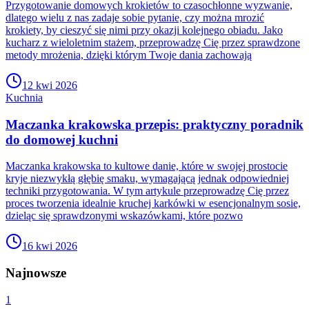
Przygotowanie domowych krokietów to czasochłonne wyzwanie,
dlatego wielu z nas zadaje sobie pytanie, czy można mrozić
krokiety, by cieszyć się nimi przy okazji kolejnego obiadu. Jako
kucharz z wieloletnim stażem, przeprowadzę Cię przez sprawdzone
metody mrożenia, dzięki którym Twoje dania zachowają
12 kwi 2026
Kuchnia
Maczanka krakowska przepis: praktyczny poradnik
do domowej kuchni
Maczanka krakowska to kultowe danie, które w swojej prostocie
kryje niezwykłą głębię smaku, wymagającą jednak odpowiedniej
techniki przygotowania. W tym artykule przeprowadzę Cię przez
proces tworzenia idealnie kruchej karkówki w esencjonalnym sosie,
dzieląc się sprawdzonymi wskazówkami, które pozwo
16 kwi 2026
Najnowsze
1