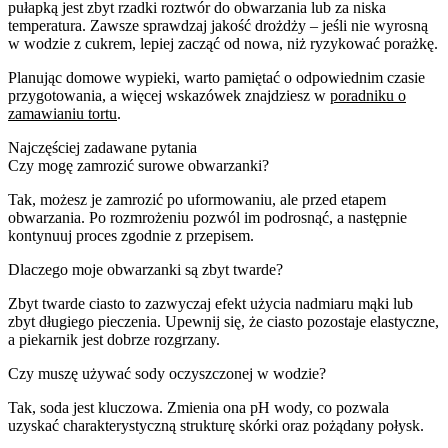
pułapką jest zbyt rzadki roztwór do obwarzania lub za niska
temperatura. Zawsze sprawdzaj jakość drożdży – jeśli nie wyrosną
w wodzie z cukrem, lepiej zacząć od nowa, niż ryzykować porażkę.
Planując domowe wypieki, warto pamiętać o odpowiednim czasie
przygotowania, a więcej wskazówek znajdziesz w
poradniku o
zamawianiu tortu
.
Najczęściej zadawane pytania
Czy mogę zamrozić surowe obwarzanki?
Tak, możesz je zamrozić po uformowaniu, ale przed etapem
obwarzania. Po rozmrożeniu pozwól im podrosnąć, a następnie
kontynuuj proces zgodnie z przepisem.
Dlaczego moje obwarzanki są zbyt twarde?
Zbyt twarde ciasto to zazwyczaj efekt użycia nadmiaru mąki lub
zbyt długiego pieczenia. Upewnij się, że ciasto pozostaje elastyczne,
a piekarnik jest dobrze rozgrzany.
Czy muszę używać sody oczyszczonej w wodzie?
Tak, soda jest kluczowa. Zmienia ona pH wody, co pozwala
uzyskać charakterystyczną strukturę skórki oraz pożądany połysk.