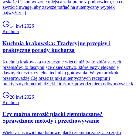
wskażę Ci sprawdzone miejsca zakupu oraz podpowiem, na co
zwrócić uwagę, aby zawsze trafiać na autentyczny wypiek
najwyższej j
14 kwi 2026
Kuchnia
Kuchnia krakowska: Tradycyjne przepisy i
praktyczne porady kucharza
Kuchnia krakowska to znacznie więcej niż tylko zbiór starych
przepisów; to fascynujące dziedzictwo, które łączy elegancję
dawnych uczt z rzetelną techniką gotowania. W tym artykule
przeprowadzę Cię przez tajniki autentycznych receptur i
praktycznych metod, dzięki którym z powodzeniem odtworzysz te k
20 kwi 2026
Kuchnia
Czy można mrozić placki ziemniaczane?
Sprawdzone metody i przechowywanie
Wielu z nas uwielbia domowe placki ziemniaczane, ale często