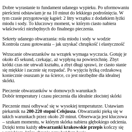
Dobre wyrastanie to fundament udanego wypieku. Po uformowaniu
pierścieni odstawiam je na 10 minut do lekkiego podrośnięcia. W
tym czasie przygotowuję kąpiel: 2 litry wrzątku z dodatkiem łyżki
miodu i sody. To kluczowy moment, w którym ciasto nabiera
właściwości niezbędnych do finalnego pieczenia.
Sekrety udanego obwarzania: rola miodu i sody w wodzie
Kontrola czasu gotowania – jak uzyskać chrupkość i elastyczność
Wrzucanie obwarzanków na wrzątek wymaga wyczucia. Gotuję je
około 45 sekund, czekając, aż wypłyną na powierzchnię. Zbyt
krótki czas nie utrwali kształtu, a zbyt długi sprawi, że ciasto stanie
się miękkie i zacznie się rozpadać. Po wyjęciu łyżką cedzakową
koniecznie osuszam je na ścierce, co jest niezbędne dla idealnej
skórki.
Pieczenie obwarzanków w domowych warunkach
Dobór temperatury i czasu pieczenia dla idealnie złocistej skórki
Pieczenie musi odbywać się w wysokiej temperaturze. Ustawiam
piekarnik na
200-220 stopni Celsjusza
. Obwarzanki pieką się w
takich warunkach przez około 20 minut. Obserwacja jest kluczowa
– szukam momentu, w którym skórka nabiera głębokiego odcienia.
Dzięki temu każdy
obwarzanki krakowskie przepis
kończy się