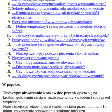
—
Jak prawidłowo przeprowadzić proces wyrastania ciasta?
Sekrety udanego obwarzania: rola miodu i sody w wodzie
—
Kontrola czasu gotowania – jak uzyskać chrupkość i
elastyczność
Pieczenie obwarzanków w domowych warunkach
—
Dobór temperatury i czasu pieczenia dla idealnie złocistej
skórki
—
Jak uzyskać najlepszy efekt przy użyciu różnych posypek?
Praktyczne porady i wskazówki dla domowych wypieków
—
Jak przechowywać gotowe obwarzanki, aby zachowały
świeżość?
—
Najczęstsze błędy podczas pieczenia i jak ich unikać
Najczęściej zadawane pytania
—
Czy mogę zamrozić surowe obwarzanki?
—
Dlaczego moje obwarzanki są zbyt twarde?
—
Czy muszę używać sody oczyszczonej w wodzie?
—
Jak długo można przechowywać domowe obwarzanki?
W pigułce:
Tradycyjny
obwarzanki krakowskie przepis
opiera się na
krótkim gotowaniu ciasta w roztworze wody z miodem i sodą przed
wypiekiem.
Najważniejszym etapem jest wyrabianie ciasta przez minimum 10
minut, co zapewnia odpowiednią strukturę miękiszu.