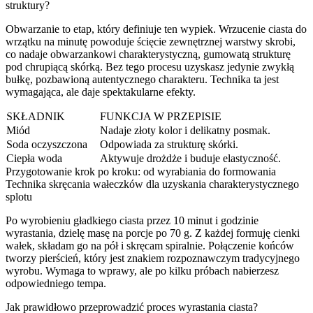
struktury?
Obwarzanie to etap, który definiuje ten wypiek. Wrzucenie ciasta do
wrzątku na minutę powoduje ścięcie zewnętrznej warstwy skrobi,
co nadaje obwarzankowi charakterystyczną, gumowatą strukturę
pod chrupiącą skórką. Bez tego procesu uzyskasz jedynie zwykłą
bułkę, pozbawioną autentycznego charakteru. Technika ta jest
wymagająca, ale daje spektakularne efekty.
SKŁADNIK
FUNKCJA W PRZEPISIE
Miód
Nadaje złoty kolor i delikatny posmak.
Soda oczyszczona
Odpowiada za strukturę skórki.
Ciepła woda
Aktywuje drożdże i buduje elastyczność.
Przygotowanie krok po kroku: od wyrabiania do formowania
Technika skręcania wałeczków dla uzyskania charakterystycznego
splotu
Po wyrobieniu gładkiego ciasta przez 10 minut i godzinie
wyrastania, dzielę masę na porcje po 70 g. Z każdej formuję cienki
wałek, składam go na pół i skręcam spiralnie. Połączenie końców
tworzy pierścień, który jest znakiem rozpoznawczym tradycyjnego
wyrobu. Wymaga to wprawy, ale po kilku próbach nabierzesz
odpowiedniego tempa.
Jak prawidłowo przeprowadzić proces wyrastania ciasta?