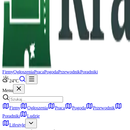
Firmy
Ogłoszenia
Praca
Pogoda
Przewodnik
Poradniki
24
°C
Menu
Firmy
Ogłoszenia
Praca
Pogoda
Przewodnik
Poradniki
Ludzie
Lifestyle