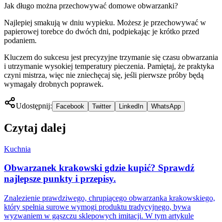
Jak długo można przechowywać domowe obwarzanki?
Najlepiej smakują w dniu wypieku. Możesz je przechowywać w
papierowej torebce do dwóch dni, podpiekając je krótko przed
podaniem.
Kluczem do sukcesu jest precyzyjne trzymanie się czasu obwarzania
i utrzymanie wysokiej temperatury pieczenia. Pamiętaj, że praktyka
czyni mistrza, więc nie zniechęcaj się, jeśli pierwsze próby będą
wymagały drobnych poprawek.
Udostępnij:
Facebook
Twitter
LinkedIn
WhatsApp
Czytaj dalej
Kuchnia
Obwarzanek krakowski gdzie kupić? Sprawdź
najlepsze punkty i przepisy.
Znalezienie prawdziwego, chrupiącego obwarzanka krakowskiego,
który spełnia surowe wymogi produktu tradycyjnego, bywa
wyzwaniem w gąszczu sklepowych imitacji. W tym artykule