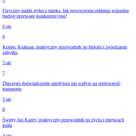
5
Fizyczny punkt styku z marką. Jak nowoczesna reklama wizualna
buduje przewagę konkurencyjną?
6 sie
6
Kopiec Krakusa: praktyczny przewodnik po historii i zwiedzaniu
zabytku
5 sie
7
Dlaczego doświadczenie spedytora ma wpływ na rentowność
transportu
5 sie
8
Święty Jan Kanty: praktyczny przewodnik po życiu i miejscach
kultu
4 sie