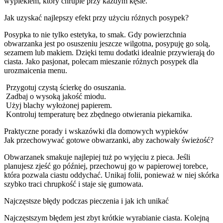
wypiekiem, który chrupie przy każdym kęsie.
Jak uzyskać najlepszy efekt przy użyciu różnych posypek?
Posypka to nie tylko estetyka, to smak. Gdy powierzchnia
obwarzanka jest po osuszeniu jeszcze wilgotna, posypuję go solą,
sezamem lub makiem. Dzięki temu dodatki idealnie przywierają do
ciasta. Jako pasjonat, polecam mieszanie różnych posypek dla
urozmaicenia menu.
Przygotuj czystą ścierkę do osuszania.
Zadbaj o wysoką jakość miodu.
Użyj blachy wyłożonej papierem.
Kontroluj temperaturę bez zbędnego otwierania piekarnika.
Praktyczne porady i wskazówki dla domowych wypieków
Jak przechowywać gotowe obwarzanki, aby zachowały świeżość?
Obwarzanek smakuje najlepiej tuż po wyjęciu z pieca. Jeśli
planujesz zjeść go później, przechowuj go w papierowej torebce,
która pozwala ciastu oddychać. Unikaj folii, ponieważ w niej skórka
szybko traci chrupkość i staje się gumowata.
Najczęstsze błędy podczas pieczenia i jak ich unikać
Najczęstszym błędem jest zbyt krótkie wyrabianie ciasta. Kolejną