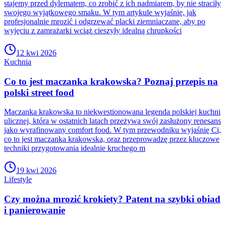
stajemy przed dylematem, co zrobić z ich nadmiarem, by nie straciły
swojego wyjątkowego smaku. W tym artykule wyjaśnię, jak
profesjonalnie mrozić i odgrzewać placki ziemniaczane, aby po
wyjęciu z zamrażarki wciąż cieszyły idealną chrupkości
12 kwi 2026
Kuchnia
Co to jest maczanka krakowska? Poznaj przepis na
polski street food
Maczanka krakowska to niekwestionowana legenda polskiej kuchni
ulicznej, która w ostatnich latach przeżywa swój zasłużony renesans
jako wyrafinowany comfort food. W tym przewodniku wyjaśnię Ci,
co to jest maczanka krakowska, oraz przeprowadzę przez kluczowe
techniki przygotowania idealnie kruchego m
19 kwi 2026
Lifestyle
Czy można mrozić krokiety? Patent na szybki obiad
i panierowanie