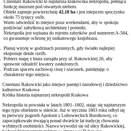
Cmentarz Rakowicki to najstarsza krakowska nekropolia, pełniąca
funkcję muzeum pod otwartym niebem.
Obiekt zajmuje powierzchnię
42,18 ha
i jest miejscem spoczynku
około 75 tysięcy osób.
Warto odwiedzić to miejsce poza weekendami, aby w spokoju
podziwiać zabytkową architekturę i pomniki.
Nekropolia jest wpisana do rejestru zabytków pod numerem A-584,
co gwarantuje ochronę jej unikatowego krajobrazu.
Planuj wizytę w godzinach porannych, gdy światło najlepiej
eksponuje detale rzeźb.
Pobierz mapę z biura zarządu przy ul. Rakowickiej 26, aby
sprawnie odnaleźć kwatery zasłużonych.
Podczas spaceru zachowaj ciszę i szacunek, pamiętając o
charakterze tego miejsca.
Cmentarz Rakowicki jako miejsce pamięci narodowej i dziedzictwo
kulturowe Krakowa
Krótka historia najstarszej nekropolii Krakowa
Nekropolia ta powstała w latach 1801–1802, stając się najstarszym
tego typu obiektem w mieście. Już w styczniu 1803 roku odbył się
tu pierwszy pogrzeb Apolonii z Lubowieckich Bursikowej, co
zapoczątkowało trwającą ponad dwieście lat tradycję chowania
wybitnych osobistości. Nazwa wywodzi się od ulicy Rakowickiej,