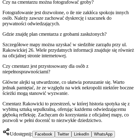
Czy na cmentarzu można fotografować groby?
Fotografowanie jest dozwolone, o ile nie zakłóca spokoju innych
osób. Należy zawsze zachować dyskrecję i szacunek do
prywatności odwiedzających.
Gdzie znajdę plan cmentarza z grobami zasłużonych?
Szczegółowe mapy można uzyskać w siedzibie zarządu przy ul.
Rakowickiej 26. Wiele przydatnych informacji znajduje się również
na oficjalnej stronie internetowej.
Czy cmentarz jest przystosowany dla osób z
niepełnosprawnościami?
Główne alejki są utwardzone, co ułatwia poruszanie się. Warto
jednak pamiętać, że ze względu na wiek nekropolii niektóre boczne
ścieżki mogą stanowić wyzwanie.
Cmentarz Rakowicki to przestrzeń, w której historia spotyka się z
wybitną sztuką sepulkralną, oferując każdemu odwiedzającemu
głęboką refleksję. Zachęcam do korzystania z oficjalnej mapy, co
pozwoli w pełni docenić to niezwykłe dziedzictwo.
Udostępnij:
Facebook
Twitter
LinkedIn
WhatsApp