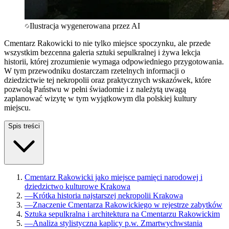
Ilustracja wygenerowana przez AI
Cmentarz Rakowicki to nie tylko miejsce spoczynku, ale przede
wszystkim bezcenna galeria sztuki sepulkralnej i żywa lekcja
historii, której zrozumienie wymaga odpowiedniego przygotowania.
W tym przewodniku dostarczam rzetelnych informacji o
dziedzictwie tej nekropolii oraz praktycznych wskazówek, które
pozwolą Państwu w pełni świadomie i z należytą uwagą
zaplanować wizytę w tym wyjątkowym dla polskiej kultury
miejscu.
Spis treści
Cmentarz Rakowicki jako miejsce pamięci narodowej i
dziedzictwo kulturowe Krakowa
—
Krótka historia najstarszej nekropolii Krakowa
—
Znaczenie Cmentarza Rakowickiego w rejestrze zabytków
Sztuka sepulkralna i architektura na Cmentarzu Rakowickim
—
Analiza stylistyczna kaplicy p.w. Zmartwychwstania