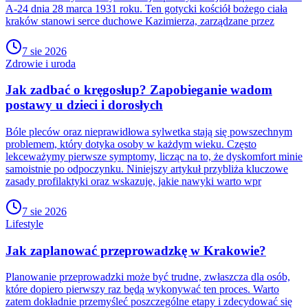
A-24 dnia 28 marca 1931 roku. Ten gotycki kościół bożego ciała
kraków stanowi serce duchowe Kazimierza, zarządzane przez
7 sie 2026
Zdrowie i uroda
Jak zadbać o kręgosłup? Zapobieganie wadom
postawy u dzieci i dorosłych
Bóle pleców oraz nieprawidłowa sylwetka stają się powszechnym
problemem, który dotyka osoby w każdym wieku. Często
lekceważymy pierwsze symptomy, licząc na to, że dyskomfort minie
samoistnie po odpoczynku. Niniejszy artykuł przybliża kluczowe
zasady profilaktyki oraz wskazuje, jakie nawyki warto wpr
7 sie 2026
Lifestyle
Jak zaplanować przeprowadzkę w Krakowie?
Planowanie przeprowadzki może być trudne, zwłaszcza dla osób,
które dopiero pierwszy raz będą wykonywać ten proces. Warto
zatem dokładnie przemyśleć poszczególne etapy i zdecydować się