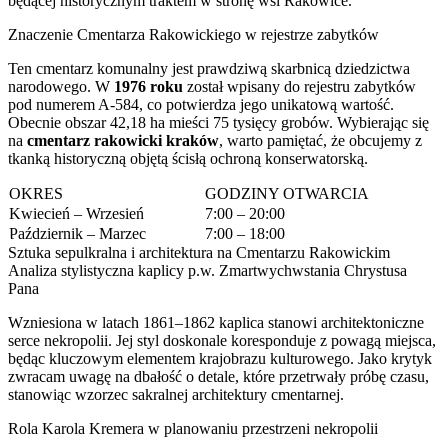
będącej historycznym traktem w stronę wsi Rakowice.
Znaczenie Cmentarza Rakowickiego w rejestrze zabytków
Ten cmentarz komunalny jest prawdziwą skarbnicą dziedzictwa
narodowego. W
1976 roku
został wpisany do rejestru zabytków
pod numerem A-584, co potwierdza jego unikatową wartość.
Obecnie obszar 42,18 ha mieści 75 tysięcy grobów. Wybierając się
na
cmentarz rakowicki kraków
, warto pamiętać, że obcujemy z
tkanką historyczną objętą ścisłą ochroną konserwatorską.
OKRES
GODZINY OTWARCIA
Kwiecień – Wrzesień
7:00 – 20:00
Październik – Marzec
7:00 – 18:00
Sztuka sepulkralna i architektura na Cmentarzu Rakowickim
Analiza stylistyczna kaplicy p.w. Zmartwychwstania Chrystusa
Pana
Wzniesiona w latach 1861–1862 kaplica stanowi architektoniczne
serce nekropolii. Jej styl doskonale koresponduje z powagą miejsca,
będąc kluczowym elementem krajobrazu kulturowego. Jako krytyk
zwracam uwagę na dbałość o detale, które przetrwały próbę czasu,
stanowiąc wzorzec sakralnej architektury cmentarnej.
Rola Karola Kremera w planowaniu przestrzeni nekropolii