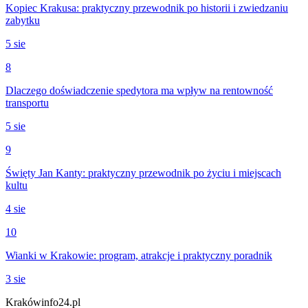
Kopiec Krakusa: praktyczny przewodnik po historii i zwiedzaniu
zabytku
5 sie
8
Dlaczego doświadczenie spedytora ma wpływ na rentowność
transportu
5 sie
9
Święty Jan Kanty: praktyczny przewodnik po życiu i miejscach
kultu
4 sie
10
Wianki w Krakowie: program, atrakcje i praktyczny poradnik
3 sie
Krakówinfo24.pl