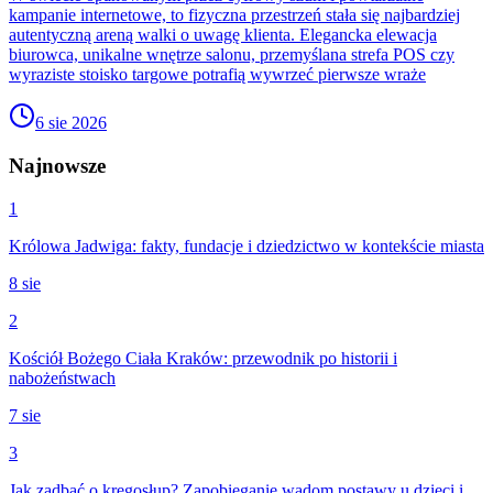
kampanie internetowe, to fizyczna przestrzeń stała się najbardziej
autentyczną areną walki o uwagę klienta. Elegancka elewacja
biurowca, unikalne wnętrze salonu, przemyślana strefa POS czy
wyraziste stoisko targowe potrafią wywrzeć pierwsze wraże
6 sie 2026
Najnowsze
1
Królowa Jadwiga: fakty, fundacje i dziedzictwo w kontekście miasta
8 sie
2
Kościół Bożego Ciała Kraków: przewodnik po historii i
nabożeństwach
7 sie
3
Jak zadbać o kręgosłup? Zapobieganie wadom postawy u dzieci i