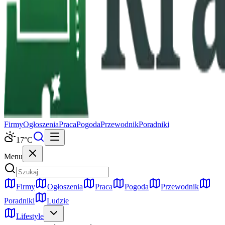
Firmy
Ogłoszenia
Praca
Pogoda
Przewodnik
Poradniki
17
°C
Menu
Firmy
Ogłoszenia
Praca
Pogoda
Przewodnik
Poradniki
Ludzie
Lifestyle