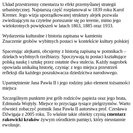
Układ przestrzenny cmentarza to efekt przemyślanej strategii
urbanistycznej. Najstarszą część rozplanował w 1839 roku Karol
Kremer. Jego wizja uporządkowanej struktury alejek pozwala
zwiedzającym na czytelne poruszanie się po terenie, mimo jego
wielokrotnych powiększeń w latach 1863, 1885 oraz 1933.
Wydarzenia kulturalne i historia zapisana w kamieniu
Znaczenie grobów wybitnych postaci w kontekście kultury polskiej
Spacerując alejkami, obcujemy z historią zapisaną w pomnikach –
dziełach wybitnych rzeźbiarzy. Spoczywają tu postaci kształtujące
polską naukę i sztukę przez ostatnie dwa stulecia. Każdy nagrobek
opowiada unikalną historię, czyniąc z tego miejsca przestrzeń
refleksji dla każdego poszukiwacza dziedzictwa narodowego.
Upamiętnienie Jana Pawła II i jego rodziny jako element tożsamości
miejsca
Szczególnym punktem jest grób rodziców papieża oraz jego brata,
Edmunda Wojtyły. Miejsce to przyciąga tysiące pielgrzymów. Warto
również zobaczyć pomnik Jana Pawła II autorstwa prof. Czesława
Dźwigaja z 2005 roku. To właśnie takie obiekty czynią
cmentarz
rakowicki kraków
żywym ośrodkiem pamięci, który nieustannie
ewoluuje.