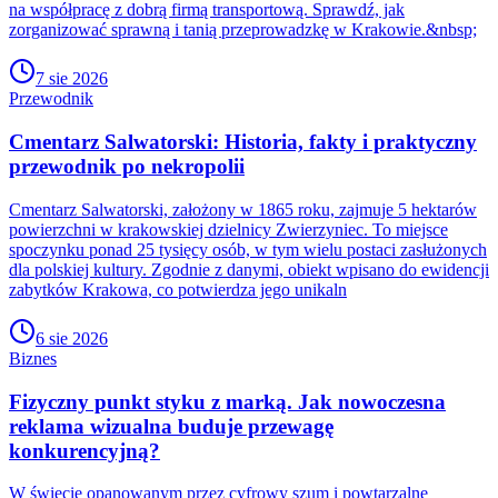
na współpracę z dobrą firmą transportową. Sprawdź, jak
zorganizować sprawną i tanią przeprowadzkę w Krakowie.&nbsp;
7 sie 2026
Przewodnik
Cmentarz Salwatorski: Historia, fakty i praktyczny
przewodnik po nekropolii
Cmentarz Salwatorski, założony w 1865 roku, zajmuje 5 hektarów
powierzchni w krakowskiej dzielnicy Zwierzyniec. To miejsce
spoczynku ponad 25 tysięcy osób, w tym wielu postaci zasłużonych
dla polskiej kultury. Zgodnie z danymi, obiekt wpisano do ewidencji
zabytków Krakowa, co potwierdza jego unikaln
6 sie 2026
Biznes
Fizyczny punkt styku z marką. Jak nowoczesna
reklama wizualna buduje przewagę
konkurencyjną?
W świecie opanowanym przez cyfrowy szum i powtarzalne