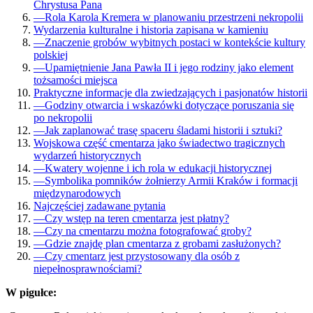
Chrystusa Pana
—
Rola Karola Kremera w planowaniu przestrzeni nekropolii
Wydarzenia kulturalne i historia zapisana w kamieniu
—
Znaczenie grobów wybitnych postaci w kontekście kultury
polskiej
—
Upamiętnienie Jana Pawła II i jego rodziny jako element
tożsamości miejsca
Praktyczne informacje dla zwiedzających i pasjonatów historii
—
Godziny otwarcia i wskazówki dotyczące poruszania się
po nekropolii
—
Jak zaplanować trasę spaceru śladami historii i sztuki?
Wojskowa część cmentarza jako świadectwo tragicznych
wydarzeń historycznych
—
Kwatery wojenne i ich rola w edukacji historycznej
—
Symbolika pomników żołnierzy Armii Kraków i formacji
międzynarodowych
Najczęściej zadawane pytania
—
Czy wstęp na teren cmentarza jest płatny?
—
Czy na cmentarzu można fotografować groby?
—
Gdzie znajdę plan cmentarza z grobami zasłużonych?
—
Czy cmentarz jest przystosowany dla osób z
niepełnosprawnościami?
W pigułce: