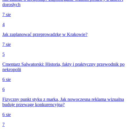
dorosłych
7 sie
4
Jak zaplanować przeprowadzkę w Krakowie?
7 sie
5
Cmentarz Salwatorski: Historia, fakty i praktyczny przewodnik po
nekropolii
6 sie
6
Fizyczny punkt styku z marką. Jak nowoczesna reklama wizualna
buduje przewagę konkurencyjną?
6 sie
7