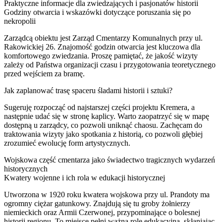
Praktyczne informacje dla zwiedzających i pasjonatów historii
Godziny otwarcia i wskazówki dotyczące poruszania się po
nekropolii
Zarządcą obiektu jest Zarząd Cmentarzy Komunalnych przy ul.
Rakowickiej 26. Znajomość godzin otwarcia jest kluczowa dla
komfortowego zwiedzania. Proszę pamiętać, że jakość wizyty
zależy od Państwa organizacji czasu i przygotowania teoretycznego
przed wejściem za bramę.
Jak zaplanować trasę spaceru śladami historii i sztuki?
Sugeruję rozpocząć od najstarszej części projektu Kremera, a
następnie udać się w stronę kaplicy. Warto zaopatrzyć się w mapę
dostępną u zarządcy, co pozwoli uniknąć chaosu. Zachęcam do
traktowania wizyty jako spotkania z historią, co pozwoli głębiej
zrozumieć ewolucję form artystycznych.
Wojskowa część cmentarza jako świadectwo tragicznych wydarzeń
historycznych
Kwatery wojenne i ich rola w edukacji historycznej
Utworzona w 1920 roku kwatera wojskowa przy ul. Prandoty ma
ogromny ciężar gatunkowy. Znajdują się tu groby żołnierzy
niemieckich oraz Armii Czerwonej, przypominające o bolesnej
historii regionu. To miejsce pełni ważną rolę edukacyjną, skłaniając