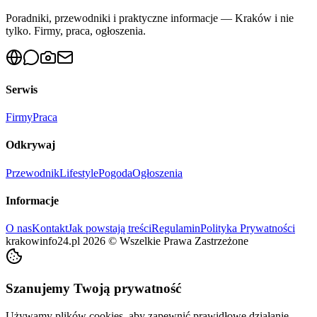
Poradniki, przewodniki i praktyczne informacje — Kraków i nie
tylko. Firmy, praca, ogłoszenia.
Serwis
Firmy
Praca
Odkrywaj
Przewodnik
Lifestyle
Pogoda
Ogłoszenia
Informacje
O nas
Kontakt
Jak powstają treści
Regulamin
Polityka Prywatności
krakowinfo24.pl
2026
©
Wszelkie Prawa Zastrzeżone
Szanujemy Twoją prywatność
Używamy plików cookies, aby zapewnić prawidłowe działanie