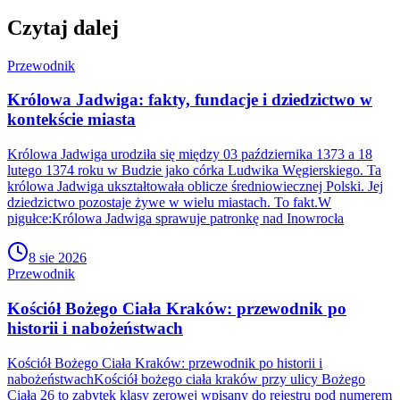
Czytaj dalej
Przewodnik
Królowa Jadwiga: fakty, fundacje i dziedzictwo w
kontekście miasta
Królowa Jadwiga urodziła się między 03 października 1373 a 18
lutego 1374 roku w Budzie jako córka Ludwika Węgierskiego. Ta
królowa Jadwiga ukształtowała oblicze średniowiecznej Polski. Jej
dziedzictwo pozostaje żywe w wielu miastach. To fakt.W
pigułce:Królowa Jadwiga sprawuje patronkę nad Inowrocła
8 sie 2026
Przewodnik
Kościół Bożego Ciała Kraków: przewodnik po
historii i nabożeństwach
Kościół Bożego Ciała Kraków: przewodnik po historii i
nabożeństwachKościół bożego ciała kraków przy ulicy Bożego
Ciała 26 to zabytek klasy zerowej wpisany do rejestru pod numerem