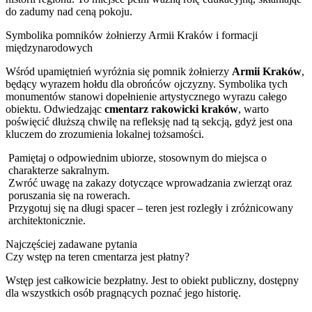
do zadumy nad ceną pokoju.
Symbolika pomników żołnierzy Armii Kraków i formacji
międzynarodowych
Wśród upamiętnień wyróżnia się pomnik żołnierzy
Armii Kraków
,
będący wyrazem hołdu dla obrońców ojczyzny. Symbolika tych
monumentów stanowi dopełnienie artystycznego wyrazu całego
obiektu. Odwiedzając
cmentarz rakowicki kraków
, warto
poświęcić dłuższą chwilę na refleksję nad tą sekcją, gdyż jest ona
kluczem do zrozumienia lokalnej tożsamości.
Pamiętaj o odpowiednim ubiorze, stosownym do miejsca o
charakterze sakralnym.
Zwróć uwagę na zakazy dotyczące wprowadzania zwierząt oraz
poruszania się na rowerach.
Przygotuj się na długi spacer – teren jest rozległy i zróżnicowany
architektonicznie.
Najczęściej zadawane pytania
Czy wstęp na teren cmentarza jest płatny?
Wstęp jest całkowicie bezpłatny. Jest to obiekt publiczny, dostępny
dla wszystkich osób pragnących poznać jego historię.