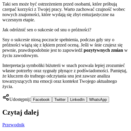
Taki sen może być ostrzeżeniem przed osobami, które próbują
czerpać korzyści z Twojej pracy. Warto zachować czujność wobec
nowych znajomości, które wydają się zbyt entuzjastyczne na
wczesnym etapie.
Jak odróżnić sen o sukcesie od snu o próżności?
Sny o sukcesie niosą poczucie spełnienia, podczas gdy sny o
próżności wiążą się z lękiem przed oceną. Jeśli w śnie czujesz się
pewnie, prawdopodobnie jest to zapowiedź
pozytywnych zmian
w
życiu zawodowym.
Interpretacja symboliki biżuterii w snach pozwala lepiej zrozumieć
własne potrzeby oraz sygnały płynące z podświadomości. Pamiętaj,
że kluczem do trafnego odczytania snu jest zawsze analiza
towarzyszących mu emocji oraz kontekst Twojego aktualnego
życia.
Udostępnij:
Facebook
Twitter
LinkedIn
WhatsApp
Czytaj dalej
Przewodnik