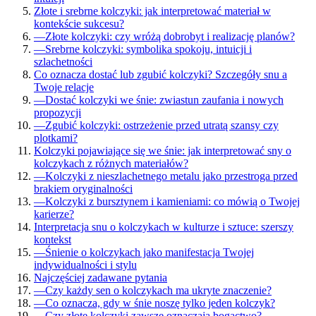
Złote i srebrne kolczyki: jak interpretować materiał w
kontekście sukcesu?
—
Złote kolczyki: czy wróżą dobrobyt i realizację planów?
—
Srebrne kolczyki: symbolika spokoju, intuicji i
szlachetności
Co oznacza dostać lub zgubić kolczyki? Szczegóły snu a
Twoje relacje
—
Dostać kolczyki we śnie: zwiastun zaufania i nowych
propozycji
—
Zgubić kolczyki: ostrzeżenie przed utratą szansy czy
plotkami?
Kolczyki pojawiające się we śnie: jak interpretować sny o
kolczykach z różnych materiałów?
—
Kolczyki z nieszlachetnego metalu jako przestroga przed
brakiem oryginalności
—
Kolczyki z bursztynem i kamieniami: co mówią o Twojej
karierze?
Interpretacja snu o kolczykach w kulturze i sztuce: szerszy
kontekst
—
Śnienie o kolczykach jako manifestacja Twojej
indywidualności i stylu
Najczęściej zadawane pytania
—
Czy każdy sen o kolczykach ma ukryte znaczenie?
—
Co oznacza, gdy w śnie noszę tylko jeden kolczyk?
—
Czy złote kolczyki zawsze oznaczają bogactwo?