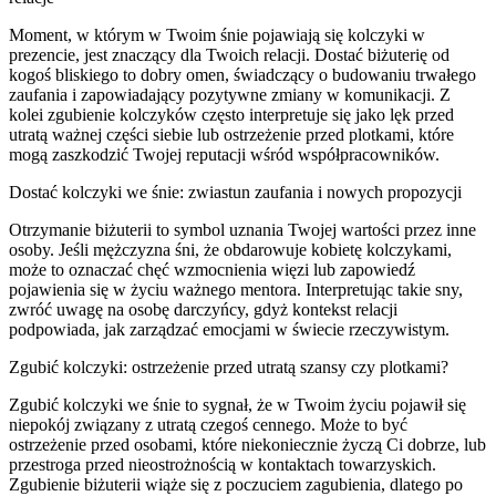
Moment, w którym w Twoim śnie pojawiają się kolczyki w
prezencie, jest znaczący dla Twoich relacji. Dostać biżuterię od
kogoś bliskiego to dobry omen, świadczący o budowaniu trwałego
zaufania i zapowiadający pozytywne zmiany w komunikacji. Z
kolei zgubienie kolczyków często interpretuje się jako lęk przed
utratą ważnej części siebie lub ostrzeżenie przed plotkami, które
mogą zaszkodzić Twojej reputacji wśród współpracowników.
Dostać kolczyki we śnie: zwiastun zaufania i nowych propozycji
Otrzymanie biżuterii to symbol uznania Twojej wartości przez inne
osoby. Jeśli mężczyzna śni, że obdarowuje kobietę kolczykami,
może to oznaczać chęć wzmocnienia więzi lub zapowiedź
pojawienia się w życiu ważnego mentora. Interpretując takie sny,
zwróć uwagę na osobę darczyńcy, gdyż kontekst relacji
podpowiada, jak zarządzać emocjami w świecie rzeczywistym.
Zgubić kolczyki: ostrzeżenie przed utratą szansy czy plotkami?
Zgubić kolczyki we śnie to sygnał, że w Twoim życiu pojawił się
niepokój związany z utratą czegoś cennego. Może to być
ostrzeżenie przed osobami, które niekoniecznie życzą Ci dobrze, lub
przestroga przed nieostrożnością w kontaktach towarzyskich.
Zgubienie biżuterii wiąże się z poczuciem zagubienia, dlatego po