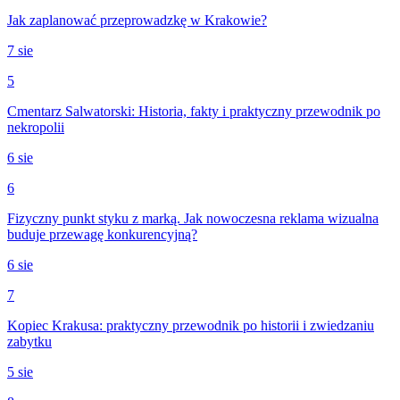
Jak zaplanować przeprowadzkę w Krakowie?
7 sie
5
Cmentarz Salwatorski: Historia, fakty i praktyczny przewodnik po
nekropolii
6 sie
6
Fizyczny punkt styku z marką. Jak nowoczesna reklama wizualna
buduje przewagę konkurencyjną?
6 sie
7
Kopiec Krakusa: praktyczny przewodnik po historii i zwiedzaniu
zabytku
5 sie