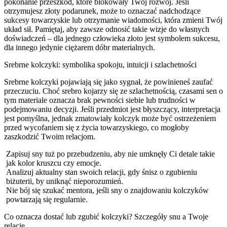
pokonanie przeszkód, które blokowały Twój rozwój. Jeśli
otrzymujesz złoty podarunek, może to oznaczać nadchodzące
sukcesy towarzyskie lub otrzymanie wiadomości, która zmieni Twój
układ sił. Pamiętaj, aby zawsze odnosić takie wizje do własnych
doświadczeń – dla jednego człowieka złoto jest symbolem sukcesu,
dla innego jedynie ciężarem dóbr materialnych.
Srebrne kolczyki: symbolika spokoju, intuicji i szlachetności
Srebrne kolczyki pojawiają się jako sygnał, że powinieneś zaufać
przeczuciu. Choć srebro kojarzy się ze szlachetnością, czasami sen o
tym materiale oznacza brak pewności siebie lub trudności w
podejmowaniu decyzji. Jeśli przedmiot jest błyszczący, interpretacja
jest pomyślna, jednak zmatowiały kolczyk może być ostrzeżeniem
przed wycofaniem się z życia towarzyskiego, co mogłoby
zaszkodzić Twoim relacjom.
Zapisuj sny tuż po przebudzeniu, aby nie umknęły Ci detale takie
jak kolor kruszcu czy emocje.
Analizuj aktualny stan swoich relacji, gdy śnisz o zgubieniu
biżuterii, by uniknąć nieporozumień.
Nie bój się szukać mentora, jeśli sny o znajdowaniu kolczyków
powtarzają się regularnie.
Co oznacza dostać lub zgubić kolczyki? Szczegóły snu a Twoje
relacje