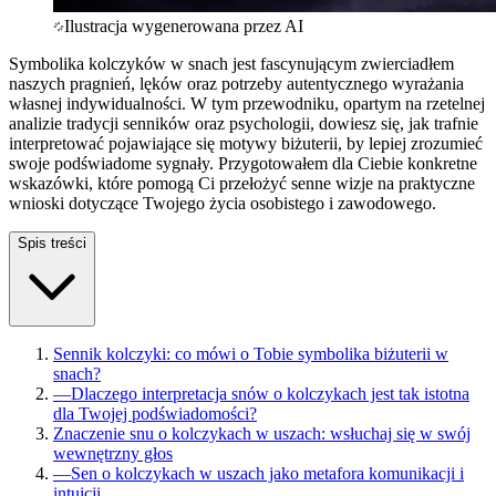
Ilustracja wygenerowana przez AI
Symbolika kolczyków w snach jest fascynującym zwierciadłem
naszych pragnień, lęków oraz potrzeby autentycznego wyrażania
własnej indywidualności. W tym przewodniku, opartym na rzetelnej
analizie tradycji senników oraz psychologii, dowiesz się, jak trafnie
interpretować pojawiające się motywy biżuterii, by lepiej zrozumieć
swoje podświadome sygnały. Przygotowałem dla Ciebie konkretne
wskazówki, które pomogą Ci przełożyć senne wizje na praktyczne
wnioski dotyczące Twojego życia osobistego i zawodowego.
Spis treści
Sennik kolczyki: co mówi o Tobie symbolika biżuterii w
snach?
—
Dlaczego interpretacja snów o kolczykach jest tak istotna
dla Twojej podświadomości?
Znaczenie snu o kolczykach w uszach: wsłuchaj się w swój
wewnętrzny głos
—
Sen o kolczykach w uszach jako metafora komunikacji i
intuicji