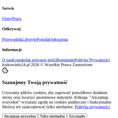
Serwis
Firmy
Praca
Odkrywaj
Przewodnik
Lifestyle
Pogoda
Ogłoszenia
Informacje
O nas
Kontakt
Jak powstają treści
Regulamin
Polityka Prywatności
krakowinfo24.pl
2026
©
Wszelkie Prawa Zastrzeżone
Szanujemy Twoją prywatność
Używamy plików cookies, aby zapewnić prawidłowe działanie
strony oraz tworzyć anonimowe statystyki. Klikając "Akceptuję
wszystkie" wyrażasz zgodę na cookies analityczne i funkcjonalne.
Możesz też zaakceptować tylko niezbędne.
Polityka prywatności
Akceptuję wszystkie
Tylko niezbędne
Szczegóły