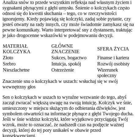
Analiza snów to przede wszystkim refleksja nad własnym życiem i
sygnałami płynącymi z głębi umysłu. Śnienie o kolczykach często
odnosi się do kwestii słuchania – tego, co w rzeczywistości
ignorujemy. Kiedy pojawiają się kolczyki, zadaj sobie pytanie, czy
jesteś otwarty na rady innych, czy może świadomie zamykasz się na
pewne komunikaty. Warto interpretować sny z dystansem, traktując
je jako drogocenne wskazówki w podejmowaniu decyzji.
MATERIAŁ
GŁÓWNE
SFERA ŻYCIA
KOLCZYKA
ZNACZENIE
Złoto
Sukces, bogactwo
Finanse i kariera
Srebro
Intuicja, spokój
Rozwój osobisty
Nieszlachetne
Ostrzeżenie
Wizerunek
społeczny
Znaczenie snu o kolczykach w uszach: wsłuchaj się w swój
wewnętrzny głos
Sen o kolczykach w uszach to wyraźne wezwanie do tego, abyś
zaczął zwracać większą uwagę na swoją intuicję. Kolczyk we śnie,
umieszczony w miejscu służącym do odbierania dźwięków, jest
symbolem otwartości na informacje płynące z głębi Twojego ducha.
Jeśli w śnie widzisz kolczyki, które wyjątkowo przyciągają Twój
wzrok, może to oznaczać, że nadszedł czas na podjęcie ważnej
decyzji, której do tej pory unikałeś w obawie przed
konsekwencjami.