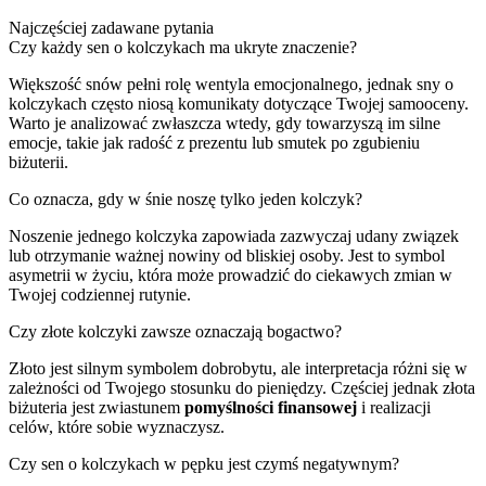
Najczęściej zadawane pytania
Czy każdy sen o kolczykach ma ukryte znaczenie?
Większość snów pełni rolę wentyla emocjonalnego, jednak sny o
kolczykach często niosą komunikaty dotyczące Twojej samooceny.
Warto je analizować zwłaszcza wtedy, gdy towarzyszą im silne
emocje, takie jak radość z prezentu lub smutek po zgubieniu
biżuterii.
Co oznacza, gdy w śnie noszę tylko jeden kolczyk?
Noszenie jednego kolczyka zapowiada zazwyczaj udany związek
lub otrzymanie ważnej nowiny od bliskiej osoby. Jest to symbol
asymetrii w życiu, która może prowadzić do ciekawych zmian w
Twojej codziennej rutynie.
Czy złote kolczyki zawsze oznaczają bogactwo?
Złoto jest silnym symbolem dobrobytu, ale interpretacja różni się w
zależności od Twojego stosunku do pieniędzy. Częściej jednak złota
biżuteria jest zwiastunem
pomyślności finansowej
i realizacji
celów, które sobie wyznaczysz.
Czy sen o kolczykach w pępku jest czymś negatywnym?