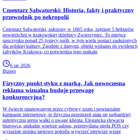
Cmentarz Salwatorski: Historia, fakty i praktyczny
przewodnik po nekropolii
Cmentarz Salwatorski, założony w 1865 roku, zajmuje 5 hektarów
powierzchni w krakowskiej dzielnicy Zwierzyniec. To miejsce
spoczynku ponad 25 tysięcy osób, w tym wielu postaci zasłużonych
dla polskiej kultury. Zgodnie z danymi, obiekt wpisano do ewidencji
zabytków Krakowa, co potwierdza jego unikaln
6 sie 2026
Biznes
Fizyczny punkt styku z marką. Jak nowoczesna
reklama wizualna buduje przewagę
konkurencyjną?
W świecie opanowanym przez cyfrowy szum i powtarzalne
kampanie internetowe, to fizyczna przestrzeń stała się najbardziej
autentyczną areną walki o uwagę klienta. Elegancka elewacja
biurowca, unikalne wnętrze salonu, przemyślana strefa POS czy
wyraziste stoisko targowe potrafią wywrzeć pierwsze wraże