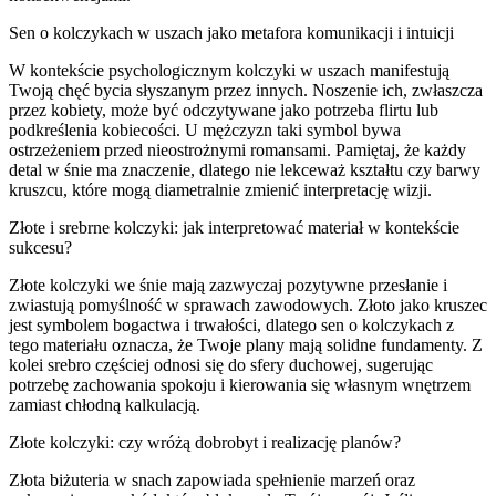
Sen o kolczykach w uszach jako metafora komunikacji i intuicji
W kontekście psychologicznym kolczyki w uszach manifestują
Twoją chęć bycia słyszanym przez innych. Noszenie ich, zwłaszcza
przez kobiety, może być odczytywane jako potrzeba flirtu lub
podkreślenia kobiecości. U mężczyzn taki symbol bywa
ostrzeżeniem przed nieostrożnymi romansami. Pamiętaj, że każdy
detal w śnie ma znaczenie, dlatego nie lekceważ kształtu czy barwy
kruszcu, które mogą diametralnie zmienić interpretację wizji.
Złote i srebrne kolczyki: jak interpretować materiał w kontekście
sukcesu?
Złote kolczyki we śnie mają zazwyczaj pozytywne przesłanie i
zwiastują pomyślność w sprawach zawodowych. Złoto jako kruszec
jest symbolem bogactwa i trwałości, dlatego sen o kolczykach z
tego materiału oznacza, że Twoje plany mają solidne fundamenty. Z
kolei srebro częściej odnosi się do sfery duchowej, sugerując
potrzebę zachowania spokoju i kierowania się własnym wnętrzem
zamiast chłodną kalkulacją.
Złote kolczyki: czy wróżą dobrobyt i realizację planów?
Złota biżuteria w snach zapowiada spełnienie marzeń oraz