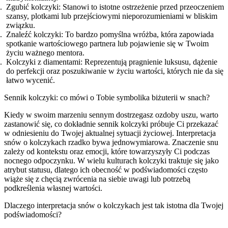
Zgubić kolczyki: Stanowi to istotne ostrzeżenie przed przeoczeniem
szansy, plotkami lub przejściowymi nieporozumieniami w bliskim
związku.
Znaleźć kolczyki: To bardzo pomyślna wróżba, która zapowiada
spotkanie wartościowego partnera lub pojawienie się w Twoim
życiu ważnego mentora.
Kolczyki z diamentami: Reprezentują pragnienie luksusu, dążenie
do perfekcji oraz poszukiwanie w życiu wartości, których nie da się
łatwo wycenić.
Sennik kolczyki: co mówi o Tobie symbolika biżuterii w snach?
Kiedy w swoim marzeniu sennym dostrzegasz ozdoby uszu, warto
zastanowić się, co dokładnie sennik kolczyki próbuje Ci przekazać
w odniesieniu do Twojej aktualnej sytuacji życiowej. Interpretacja
snów o kolczykach rzadko bywa jednowymiarowa. Znaczenie snu
zależy od kontekstu oraz emocji, które towarzyszyły Ci podczas
nocnego odpoczynku. W wielu kulturach kolczyki traktuje się jako
atrybut statusu, dlatego ich obecność w podświadomości często
wiąże się z chęcią zwrócenia na siebie uwagi lub potrzebą
podkreślenia własnej wartości.
Dlaczego interpretacja snów o kolczykach jest tak istotna dla Twojej
podświadomości?