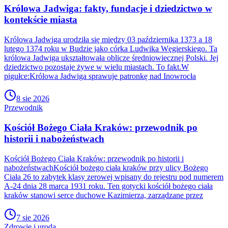
Królowa Jadwiga: fakty, fundacje i dziedzictwo w
kontekście miasta
Królowa Jadwiga urodziła się między 03 października 1373 a 18
lutego 1374 roku w Budzie jako córka Ludwika Węgierskiego. Ta
królowa Jadwiga ukształtowała oblicze średniowiecznej Polski. Jej
dziedzictwo pozostaje żywe w wielu miastach. To fakt.W
pigułce:Królowa Jadwiga sprawuje patronkę nad Inowrocła
8 sie 2026
Przewodnik
Kościół Bożego Ciała Kraków: przewodnik po
historii i nabożeństwach
Kościół Bożego Ciała Kraków: przewodnik po historii i
nabożeństwachKościół bożego ciała kraków przy ulicy Bożego
Ciała 26 to zabytek klasy zerowej wpisany do rejestru pod numerem
A-24 dnia 28 marca 1931 roku. Ten gotycki kościół bożego ciała
kraków stanowi serce duchowe Kazimierza, zarządzane przez
7 sie 2026
Zdrowie i uroda