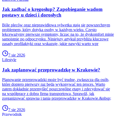
Jak zadbać o kręgosłup? Zapobieganie wadom
postawy u dzieci i dorosłych
Bóle pleców oraz nieprawidłowa sylwetka stają się powszechnym
problemem, który dotyka osoby w każdym wieku. Często
lekceważymy pierwsze symptomy, licząc na to, że dyskomfort minie
samoistnie po odpoczynku. Niniejszy artykuł przybliża kluczowe
zasady profilaktyki oraz wskazuje, jakie nawyki warto wpr
7 sie 2026
Lifestyle
Jak zaplanować przeprowadzkę w Krakowie?
Planowanie przeprowadzki może być trudne, zwłaszcza dla osób,
które dopiero pierwszy raz będą wykonywać ten proces. Warto
zatem dokładnie przemyśleć poszczególne etapy i zdecydować się
na współpracę z dobrą firmą transportową. Sprawdź, jak
zorganizować sprawną i tanią przeprowadzkę w Krakowie.&nbsp;
7 sie 2026
Przewodnik