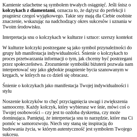
Kamienie szlachetne są symbolem trwałych osiągnięć. Jeśli śnisz o
kolczykach z diamentami
, oznacza to, że dążysz do perfekcji i
pragniesz czegoś wyjątkowego. Takie sny mają dla Ciebie osobiste
znaczenie, wskazując na nadchodzący okres sukcesów i uznania w
Twoim środowisku.
Interpretacja snu o kolczykach w kulturze i sztuce: szerszy kontekst
W kulturze kolczyki postrzegane są jako symbol przynależności do
grupy lub manifestacja indywidualności. Śnienie o kolczykach to
proces przetwarzania informacji o tym, jak chcemy być postrzegani
przez społeczeństwo. Zrozumienie symboliki biżuterii pozwala nam
interpretować sny jako głębokie pragnienie bycia szanowanym w
kręgach, w których na co dzień się obracasz.
Śnienie o kolczykach jako manifestacja Twojej indywidualności i
stylu
Noszenie kolczyków to chęć przyciągnięcia uwagi i zwiększenia
samooceny. Każdy kolczyk, który wybierasz we śnie, mówi coś o
Twojej osobowości – czy jest to ozdoba dyskretna, czy może
dominująca. Pamiętaj, że interpretacja snu to narzędzie, które ma Ci
pomóc w samorozwoju. Niech sny staną się inspiracją do
budowania życia, w którym autentyczność jest symbolem Twojego
sukcesu.