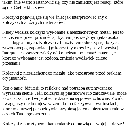
takim śnie warto zastanowić się, czy nie zaniedbujesz relacji, które
są dla Ciebie kluczowe.
Kolczyki pojawiające się we śnie: jak interpretować sny o
kolczykach z różnych materiałów?
Kiedy widzisz kolczyki wykonane z nieszlachetnych metali, jest to
ostrzeżenie przed próżnością i byciem postrzeganym jako osoba
naśladująca innych. Kolczyki z bursztynem odnoszą się do życia
zawodowego, zapowiadając korzystny okres i zyski z inwestycji.
Interpretacja zawsze zależy od kontekstu, ponieważ materiał, z
którego wykonana jest ozdoba, zmienia wydźwięk całego
przesłania.
Kolczyki z nieszlachetnego metalu jako przestroga przed brakiem
oryginalności
Sen o taniej biżuterii to refleksja nad potrzebą autentycznego
wyrażania siebie. Jeśli kolczyki są plastikowe lub zardzewiałe, może
to oznaczać, że Twoje obecne działania są powierzchowne. Zwróć
uwagę, czy nie budujesz wizerunku na fałszywych wartościach,
które w dłuższej perspektywie przyniosą jedynie niezrozumienie w
oczach Twojego otoczenia.
Kolczyki z bursztynem i kamieniami: co mówią o Twojej karierze?