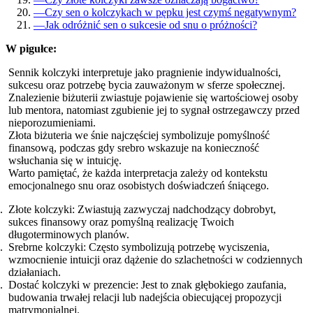
—
Czy sen o kolczykach w pępku jest czymś negatywnym?
—
Jak odróżnić sen o sukcesie od snu o próżności?
W pigułce:
Sennik kolczyki interpretuje jako pragnienie indywidualności,
sukcesu oraz potrzebę bycia zauważonym w sferze społecznej.
Znalezienie biżuterii zwiastuje pojawienie się wartościowej osoby
lub mentora, natomiast zgubienie jej to sygnał ostrzegawczy przed
nieporozumieniami.
Złota biżuteria we śnie najczęściej symbolizuje pomyślność
finansową, podczas gdy srebro wskazuje na konieczność
wsłuchania się w intuicję.
Warto pamiętać, że każda interpretacja zależy od kontekstu
emocjonalnego snu oraz osobistych doświadczeń śniącego.
Złote kolczyki: Zwiastują zazwyczaj nadchodzący dobrobyt,
sukces finansowy oraz pomyślną realizację Twoich
długoterminowych planów.
Srebrne kolczyki: Często symbolizują potrzebę wyciszenia,
wzmocnienie intuicji oraz dążenie do szlachetności w codziennych
działaniach.
Dostać kolczyki w prezencie: Jest to znak głębokiego zaufania,
budowania trwałej relacji lub nadejścia obiecującej propozycji
matrymonialnej.