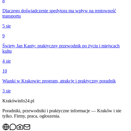
8
Dlaczego doświadczenie spedytora ma wpływ na rentowność
transportu
5 sie
9
Święty Jan Kanty: praktyczny przewodnik po życiu i miejscach
kultu
4 sie
10
Wianki w Krakowie: program, atrakcje i praktyczny poradnik
3 sie
Krakówinfo24.pl
Poradniki, przewodniki i praktyczne informacje — Kraków i nie
tylko. Firmy, praca, ogłoszenia.