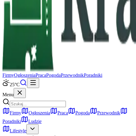
Firmy
Ogłoszenia
Praca
Pogoda
Przewodnik
Poradniki
25
°C
Menu
Firmy
Ogłoszenia
Praca
Pogoda
Przewodnik
Poradniki
Ludzie
Lifestyle