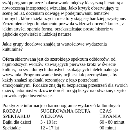
swój program poprzez balansowanie między klasyczną literaturą a
nowoczesną interpretacją wizualną. Jako krytyk obserwujący tę
scenę od lat, doceniam odwagę w podejmowaniu tematów
trudnych, które dzięki użyciu metafory stają się bardziej przystępne.
Zrozumienie tego fundamentu pozwala widzowi docenić kunszt, z
jakim artyści operują formą, przekształcając proste historie w
głębokie opowieści o ludzkiej naturze.
Jakie grupy docelowe znajdą tu wartościowe wydarzenia
kulturalne?
Oferta skierowana jest do szerokiego spektrum odbiorców, od
najmłodszych widzów stawiających pierwsze kroki w świecie
kultury, po świadomych dorosłych szukających intelektualnego
wyzwania. Programowanie instytucji jest tak przemyślane, aby
każdy znalazł spektakl rezonujący z jego potrzebami
emocjonalnymi. Rodzice znajdą tu bezpieczną przestrzeń dla swoich
dzieci, natomiast widzowie dorośli mogą liczyć na odważne, często
prowokacyjne inscenizacje.
Praktyczne informacje o harmonogramie wydarzeń kulturalnych
RODZAJ
SUGEROWANA GRUPA
CZAS
SPEKTAKLU
WIEKOWA
TRWANIA
Bajki dla dzieci
3 - 10 lat
60 - 80 minut
Spektakle
12 - 17 lat
90 minut