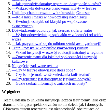
—
Jak sprawdzić aktualny repertuar i dostępność biletów?
—
Wskazówki dotyczące planowania wizyty w teatrze
Unikalny charakter sztuki w krakowskiej Grotesce
—
Rola lalki i maski w nowoczesnej inscenizacji
—
Ewolucja estetyki: od klasyki po współczesne
eksperymenty
Doświadczenie odbiorcy: jak czerpać z oferty teatru
—
Wybór odpowiedniego spektaklu w zależności od wieku
widza
—
Jak przygotować się do odbioru sztuki awangardowej?
Teatr Groteska w kontekście krakowskiej kultury
—
Wkład instytucji w rozwój edukacji teatralnej w regionie
—
Znaczenie teatru dla lokalnej społeczności i turystyki
kulturowej
Najczęściej zadawane pytania
—
Czy w teatrze obowiązuje dress code?
—
Czy istnieje możliwość zwiedzania kulis teatru?
—
Czy repertuar jest dostępny w językach obcych?
—
Gdzie szukać informacji o zniżkach na bilety?
W pigułce:
Teatr Groteska to unikalna instytucja łącząca teatr formy, lalki oraz
dramatu, oferująca spektakle zarówno dla dzieci, jak i dorosłych.
Głównym atutem repertuaru jest różnorodność, obejmująca od