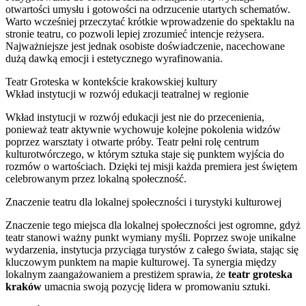
otwartości umysłu i gotowości na odrzucenie utartych schematów.
Warto wcześniej przeczytać krótkie wprowadzenie do spektaklu na
stronie teatru, co pozwoli lepiej zrozumieć intencje reżysera.
Najważniejsze jest jednak osobiste doświadczenie, nacechowane
dużą dawką emocji i estetycznego wyrafinowania.
Teatr Groteska w kontekście krakowskiej kultury
Wkład instytucji w rozwój edukacji teatralnej w regionie
Wkład instytucji w rozwój edukacji jest nie do przecenienia,
ponieważ teatr aktywnie wychowuje kolejne pokolenia widzów
poprzez warsztaty i otwarte próby. Teatr pełni rolę centrum
kulturotwórczego, w którym sztuka staje się punktem wyjścia do
rozmów o wartościach. Dzięki tej misji każda premiera jest świętem
celebrowanym przez lokalną społeczność.
Znaczenie teatru dla lokalnej społeczności i turystyki kulturowej
Znaczenie tego miejsca dla lokalnej społeczności jest ogromne, gdyż
teatr stanowi ważny punkt wymiany myśli. Poprzez swoje unikalne
wydarzenia, instytucja przyciąga turystów z całego świata, stając się
kluczowym punktem na mapie kulturowej. Ta synergia między
lokalnym zaangażowaniem a prestiżem sprawia, że
teatr groteska
kraków
umacnia swoją pozycję lidera w promowaniu sztuki.