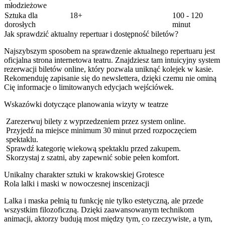
młodzieżowe
Sztuka dla
18+
100 - 120
dorosłych
minut
Jak sprawdzić aktualny repertuar i dostępność biletów?
Najszybszym sposobem na sprawdzenie aktualnego repertuaru jest
oficjalna strona internetowa teatru. Znajdziesz tam intuicyjny system
rezerwacji biletów online, który pozwala uniknąć kolejek w kasie.
Rekomenduję zapisanie się do newslettera, dzięki czemu nie ominą
Cię informacje o limitowanych edycjach wejściówek.
Wskazówki dotyczące planowania wizyty w teatrze
Zarezerwuj bilety z wyprzedzeniem przez system online.
Przyjedź na miejsce minimum 30 minut przed rozpoczęciem
spektaklu.
Sprawdź kategorię wiekową spektaklu przed zakupem.
Skorzystaj z szatni, aby zapewnić sobie pełen komfort.
Unikalny charakter sztuki w krakowskiej Grotesce
Rola lalki i maski w nowoczesnej inscenizacji
Lalka i maska pełnią tu funkcję nie tylko estetyczną, ale przede
wszystkim filozoficzną. Dzięki zaawansowanym technikom
animacji, aktorzy budują most między tym, co rzeczywiste, a tym,