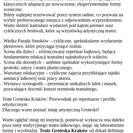
klasycznych adaptacji po nowoczesne, eksperymentalne formy
sceniczne.
Bilety najlepiej rezerwować przez system online, co pozwala na
wybór preferowanego miejsca z odpowiednim wyprzedzeniem.
Warto śledzić kalendarz wydarzeń pod kątem premier oraz
cyklicznych festiwali, które są wizytówką artystyczną teatru.
Wielka Parada Smoków – cykliczne, spektakularne wydarzenie
plenerowe, które przyciąga tysiące rodzin.
Scena dla dzieci – zróżnicowany repertuar bajkowy, będący
fundamentem edukacji teatralnej najmłodszych widzów.
Scena dla dorosłych – ambitne spektakle wykorzystujące formy
groteski, satyry i teatru plastycznego.
Warsztaty edukacyjne – cykliczne zajęcia przybliżające tajniki
animacji lalkowej oraz pracy aktora.
Wystawy scenografii – prezentacje unikalnych lalek i masek,
pozwalające docenić kunszt rzemiosła teatralnego.
Teatr Groteska Kraków: Przewodnik po repertuarze i profilu
artystycznym
Dlaczego warto poznać misję artystyczną Groteski?
Warto zgłębić misję tej instytucji, ponieważ wykracza ona daleko
poza ramy tradycyjnego teatru lalkowego, stając się laboratorium
formy i wyobraźni.
Teatr Groteska Kraków
od dekad definiuje