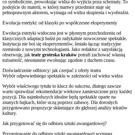
co symboliczne, prowokując widza do wyjścia poza schematy. To
podejście do materii, w której martwy przedmiot staje się
pełnoprawnym aktorem, wymaga od widza skupienia i wyobraźni.
Ewolucja estetyki: od klasyki po współczesne eksperymenty
Ewolucja estetyki widoczna jest w płynnym przechodzeniu od
klasycznych adaptacji baśni po radykalnie nowoczesne spektakle.
Instytucja nie boi się eksperymentów, śmiało łącząc tradycyjne
rzemiosło z nowymi technologiami. Jako redaktor z satysfakcją
obserwuję, jak
teatr groteska kraków
potrafi zachować własną
tożsamość, nieustannie ewoluując zgodnie z duchem czasu.
Doświadczenie odbiorcy: jak czerpać z oferty teatru
Wybór odpowiedniego spektaklu w zależności od wieku widza
Wybór właściwego tytułu to klucz do sukcesu, dlatego zawsze
warto sprawdzać rekomendacje wiekowe zamieszczone przy każdej
pozycji. Dla najmłodszych idealne będą spektakle oparte na
znanych bajkach, które uczą poprzez zabawę. Dla dorosłych
przygotowano propozycje skłaniające do głębszej analizy tekstów
kultury.
Jak przygotować się do odbioru sztuki awangardowej?
Przygotowanie do odbioru sztuki awangardowej wymaga