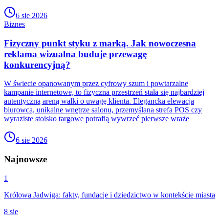
6 sie 2026
Biznes
Fizyczny punkt styku z marką. Jak nowoczesna
reklama wizualna buduje przewagę
konkurencyjną?
W świecie opanowanym przez cyfrowy szum i powtarzalne
kampanie internetowe, to fizyczna przestrzeń stała się najbardziej
autentyczną areną walki o uwagę klienta. Elegancka elewacja
biurowca, unikalne wnętrze salonu, przemyślana strefa POS czy
wyraziste stoisko targowe potrafią wywrzeć pierwsze wraże
6 sie 2026
Najnowsze
1
Królowa Jadwiga: fakty, fundacje i dziedzictwo w kontekście miasta
8 sie