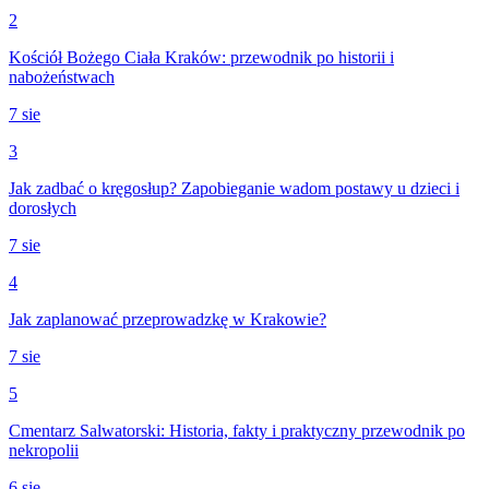
2
Kościół Bożego Ciała Kraków: przewodnik po historii i
nabożeństwach
7 sie
3
Jak zadbać o kręgosłup? Zapobieganie wadom postawy u dzieci i
dorosłych
7 sie
4
Jak zaplanować przeprowadzkę w Krakowie?
7 sie
5
Cmentarz Salwatorski: Historia, fakty i praktyczny przewodnik po
nekropolii
6 sie