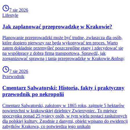
7 sie 2026
Lifestyle
Jak zaplanować przeprowadzkę w Krakowie?
Planowanie przeprowadzki może być trudne, zwłaszcza dla osób,
które dopiero pierwszy raz będą wykonywać ten proces. Warto
zatem dokładnie przemyśleć poszczególne etapy i zdecydować się
na współpracę z dobrą firmą transportową. Sprawdź, jak
zorganizować sprawną i tanią przeprowadzkę w Krakowie.&nbsp;
7 sie 2026
Przewodnik
Cmentarz Salwatorski: Historia, fakty i praktyczny
przewodnik po nekropolii
Cmentarz Salwatorski, założony w 1865 roku, zajmuje 5 hektarów
powierzchni w krakowskiej dzielnicy Zwierzyniec. To miejsce
spoczynku ponad 25 tysięcy osób, w tym wielu postaci zasłużonych
dla polskiej kultury. Zgodnie z danymi, obiekt wpisano do ewidencji
zabytków Krakowa, co potwierdza jego unikaln