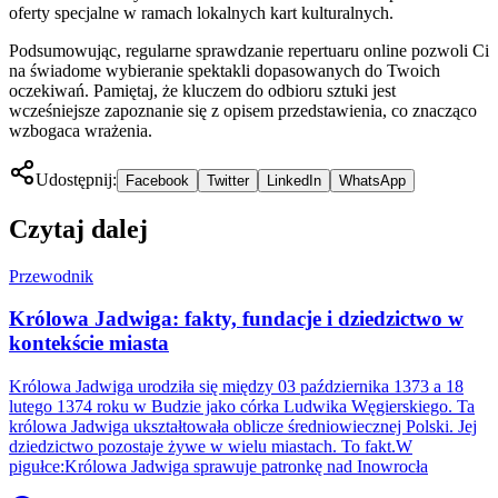
oferty specjalne w ramach lokalnych kart kulturalnych.
Podsumowując, regularne sprawdzanie repertuaru online pozwoli Ci
na świadome wybieranie spektakli dopasowanych do Twoich
oczekiwań. Pamiętaj, że kluczem do odbioru sztuki jest
wcześniejsze zapoznanie się z opisem przedstawienia, co znacząco
wzbogaca wrażenia.
Udostępnij:
Facebook
Twitter
LinkedIn
WhatsApp
Czytaj dalej
Przewodnik
Królowa Jadwiga: fakty, fundacje i dziedzictwo w
kontekście miasta
Królowa Jadwiga urodziła się między 03 października 1373 a 18
lutego 1374 roku w Budzie jako córka Ludwika Węgierskiego. Ta
królowa Jadwiga ukształtowała oblicze średniowiecznej Polski. Jej
dziedzictwo pozostaje żywe w wielu miastach. To fakt.W
pigułce:Królowa Jadwiga sprawuje patronkę nad Inowrocła