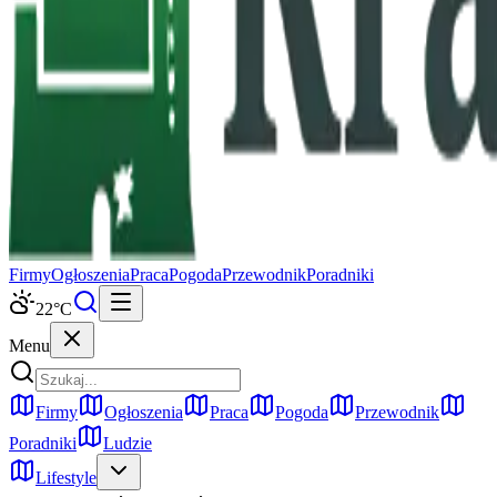
Firmy
Ogłoszenia
Praca
Pogoda
Przewodnik
Poradniki
22
°C
Menu
Firmy
Ogłoszenia
Praca
Pogoda
Przewodnik
Poradniki
Ludzie
Lifestyle