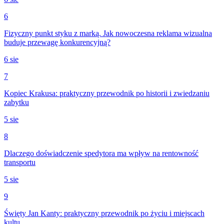
6
Fizyczny punkt styku z marką. Jak nowoczesna reklama wizualna
buduje przewagę konkurencyjną?
6 sie
7
Kopiec Krakusa: praktyczny przewodnik po historii i zwiedzaniu
zabytku
5 sie
8
Dlaczego doświadczenie spedytora ma wpływ na rentowność
transportu
5 sie
9
Święty Jan Kanty: praktyczny przewodnik po życiu i miejscach
kultu