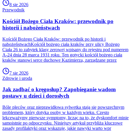
8 sie 2026
Przewodnik
Kościół Bożego Ciała Kraków: przewodnik po
historii i nabożeństwach
Kościół Bożego Ciała Kraków: przewodnik po historii i
nabożeństwachKościół bożego ciała kraków przy ulicy Bożego
Ciała 26 to zabytek klasy zerowej wpisany do rejestru pod numerem
A-24 dnia 28 marca 1931 roku. Ten gotycki kościół bożego ciała
kraków stanowi serce duchowe Kazimierza, zarządzane przez
7 sie 2026
Zdrowie i uroda
Jak zadbać o kręgosłup? Zapobieganie wadom
postawy u dzieci i dorosłych
Bóle pleców oraz nieprawidłowa sylwetka stają się powszechnym
problemem, który dotyka osoby w każdym wieku. Często
lekceważymy pierwsze symptomy, licząc na to, że dyskomfort minie
samoistnie po odpoczynku. Niniejszy artykuł przybliża kluczowe
zasady profilaktyki oraz wskazuje, jakie nawyki warto wpr