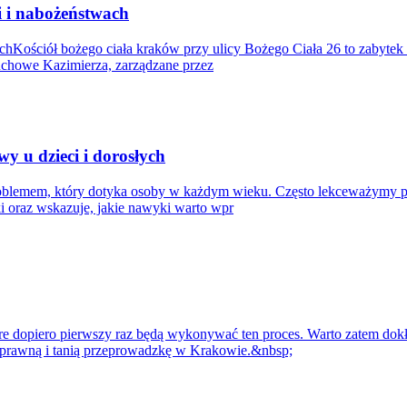
i i nabożeństwach
chKościół bożego ciała kraków przy ulicy Bożego Ciała 26 to zabytek
duchowe Kazimierza, zarządzane przez
 u dzieci i dorosłych
oblemem, który dotyka osoby w każdym wieku. Często lekceważymy pie
ki oraz wskazuje, jakie nawyki warto wpr
re dopiero pierwszy raz będą wykonywać ten proces. Warto zatem dokł
 sprawną i tanią przeprowadzkę w Krakowie.&nbsp;