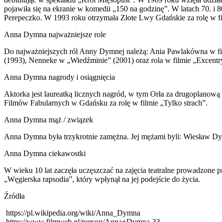
pojawiła się na ekranie w komedii „150 na godzinę”. W latach 70. i 80
Perepeczko. W 1993 roku otrzymała Złote Lwy Gdańskie za rolę w f
Anna Dymna najważniejsze role
Do najważniejszych ról Anny Dymnej należą: Ania Pawlakówna w fil
(1993), Nenneke w „Wiedźminie” (2001) oraz rola w filmie „Excentryc
Anna Dymna nagrody i osiągnięcia
Aktorka jest laureatką licznych nagród, w tym Orła za drugoplanową 
Filmów Fabularnych w Gdańsku za rolę w filmie „Tylko strach”.
Anna Dymna mąż / związek
Anna Dymna była trzykrotnie zamężna. Jej mężami byli: Wiesław D
Anna Dymna ciekawostki
W wieku 10 lat zaczęła uczęszczać na zajęcia teatralne prowadzone
„Węgierska rapsodia”, który wpłynął na jej podejście do życia.
Źródła
https://pl.wikipedia.org/wiki/Anna_Dymna
https://www.filmweb.pl/person/Anna+Dymna-33