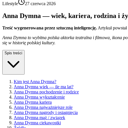
Lifestyle
27 czerwca 2026
Anna Dymna — wiek, kariera, rodzina i ży
Treść wygenerowana przez sztuczną inteligencję.
Artykuł powstał
Anna Dymna to wybitna polska aktorka teatralna i filmowa, ikona pol
się w historię polskiej kultury.
Spis treści
Kim jest Anna Dymna?
Anna Dymna wiek — ile ma lat?
Anna Dymna pochodzenie i rodzice
Anna Dymna wykształcenie
Anna Dymna kariera
Anna Dymna najważniejsze role
Anna Dymna nagrody i osiągnięcia
Anna Dymna mąż / związek
Anna Dymna ciekawostki
Źródła