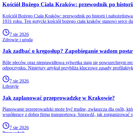
Kościół Bożego Ciała Kraków: przewodnik po histori
Kościół Bożego Ciała Kraków: przewodnik po historii i nabożeństwa
1931 roku. Ten gotycki kościół bożego ciała kraków stanowi serce 
7 sie 2026
Zdrowie i uroda
Jak zadbać o kręgosłup? Zapobieganie wadom postawy
Bóle pleców oraz nieprawidłowa sylwetka stają się powszechnym pr
odpoczynku. Niniejszy artykuł przybliża kluczowe zasady profilakty
7 sie 2026
Lifestyle
Jak zaplanować przeprowadzkę w Krakowie?
Planowanie przeprowadzki może być trudne, zwłaszcza dla osób, któ
współpracę z dobrą firmą transportową. Sprawdź, jak zorganizować
7 sie 2026
Przewodnik