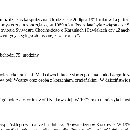
oraz działaczka społeczna. Urodziła się 20 lipca 1951 roku w Legnic
ra artystyczna rozpoczęła się w 1969 roku. Przez lata była związana 
k trylogia Sylwestra Chęcińskiego o Kargulach i Pawlakach czy „Znach
ntrycy, czyli po słonecznej stronie ulicy”.
bchodzi 75. urodziny.
dowicz, ekonomistki. Miała dwóch braci: starszego Jana i młodszego J
ków byli Węgrzy oraz osoba z korzeniami ormiańskimi. W dzieciństwi
gólnokształcące im. Zofii Nałkowskiej. W 1973 roku ukończyła Pańs
j.
yspiańskiego w Teatrze im. Juliusza Słowackiego w Krakowie. W 197
 profesjonalnej sesji zdjęciowej dla „Przekroju”, a rok później jej zd