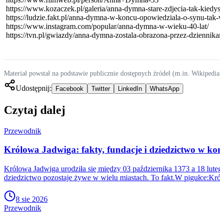
https://www.kozaczek.pl/galeria/anna-dymna-stare-zdjecia-tak-kiedy
https://ludzie.fakt.pl/anna-dymna-w-koncu-opowiedziala-o-synu-tak
https://www.instagram.com/popular/anna-dymna-w-wieku-40-lat/
https://tvn.pl/gwiazdy/anna-dymna-zostala-obrazona-przez-dziennik
Materiał powstał na podstawie publicznie dostępnych źródeł (m.in. Wikipedia
Udostępnij:
Facebook
Twitter
LinkedIn
WhatsApp
Czytaj dalej
Przewodnik
Królowa Jadwiga: fakty, fundacje i dziedzictwo w kon
Królowa Jadwiga urodziła się między 03 października 1373 a 18 lute
dziedzictwo pozostaje żywe w wielu miastach. To fakt.W pigułce:Kr
8 sie 2026
Przewodnik