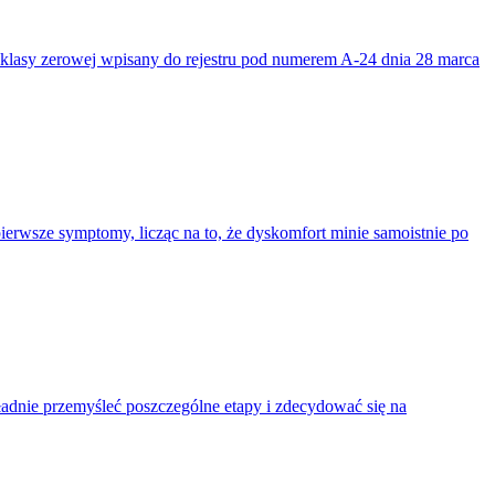
 klasy zerowej wpisany do rejestru pod numerem A-24 dnia 28 marca
rwsze symptomy, licząc na to, że dyskomfort minie samoistnie po
adnie przemyśleć poszczególne etapy i zdecydować się na