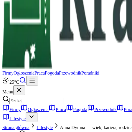
Firmy
Ogłoszenia
Praca
Pogoda
Przewodnik
Poradniki
25
°C
Menu
Firmy
Ogłoszenia
Praca
Pogoda
Przewodnik
Pora
Lifestyle
Strona główna
Lifestyle
Anna Dymna — wiek, kariera, rodzina 