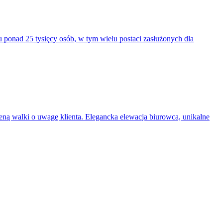
 ponad 25 tysięcy osób, w tym wielu postaci zasłużonych dla
reną walki o uwagę klienta. Elegancka elewacja biurowca, unikalne