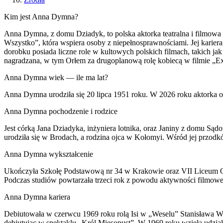
Kim jest Anna Dymna?
Anna Dymna, z domu Dziadyk, to polska aktorka teatralna i filmowa 
Wszystko”, która wspiera osoby z niepełnosprawnościami. Jej karie
dorobku posiada liczne role w kultowych polskich filmach, takich ja
nagradzana, w tym Orłem za drugoplanową rolę kobiecą w filmie „Exce
Anna Dymna wiek — ile ma lat?
Anna Dymna urodziła się 20 lipca 1951 roku. W 2026 roku aktorka o
Anna Dymna pochodzenie i rodzice
Jest córką Jana Dziadyka, inżyniera lotnika, oraz Janiny z domu Są
urodziła się w Brodach, a rodzina ojca w Kołomyi. Wśród jej przod
Anna Dymna wykształcenie
Ukończyła Szkołę Podstawową nr 34 w Krakowie oraz VII Liceum O
Podczas studiów powtarzała trzeci rok z powodu aktywności filmowe
Anna Dymna kariera
Debiutowała w czerwcu 1969 roku rolą Isi w „Weselu” Stanisława W
debiutując w spektaklu „Król Mięsopust”. W 1969 roku wzięła udział w