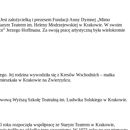
y. Jest założycielką i prezesem Fundacji Anny Dymnej „Mimo
ze Starym Teatrem im. Heleny Modrzejewskiej w Krakowie. W swoim
or” Jerzego Hoffmana. Za swoją pracę artystyczną była wielokrotnie
erzego. Jej rodzina wywodziła się z Kresów Wschodnich – matka
e mieszkała w Krakowie na Zwierzyńcu.
twową Wyższą Szkołę Teatralną im. Ludwika Solskiego w Krakowie.
0 roku rozpoczęła współpracę ze Starym Teatrem w Krakowie,
jęcie trafiło na okładkę tego czasopisma. W 1971 roku po raz pierwszy