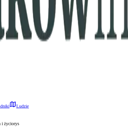
dniki
Ludzie
i życiorys