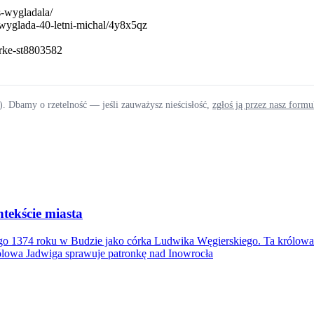
s-wygladala/
-wyglada-40-letni-michal/4y8x5qz
arke-st8803582
). Dbamy o rzetelność — jeśli zauważysz nieścisłość,
zgłoś ją przez nasz form
tekście miasta
go 1374 roku w Budzie jako córka Ludwika Węgierskiego. Ta królowa J
ólowa Jadwiga sprawuje patronkę nad Inowrocła