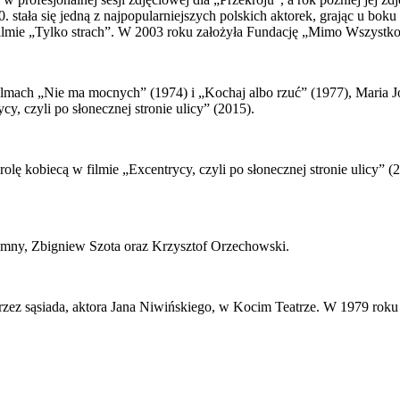
. stała się jedną z najpopularniejszych polskich aktorek, grając u bok
ilmie „Tylko strach”. W 2003 roku założyła Fundację „Mimo Wszystko
mach „Nie ma mocnych” (1974) i „Kochaj albo rzuć” (1977), Maria Jo
y, czyli po słonecznej stronie ulicy” (2015).
rolę kobiecą w filmie „Excentrycy, czyli po słonecznej stronie ulicy”
ymny, Zbigniew Szota oraz Krzysztof Orzechowski.
 przez sąsiada, aktora Jana Niwińskiego, w Kocim Teatrze. W 1979 r