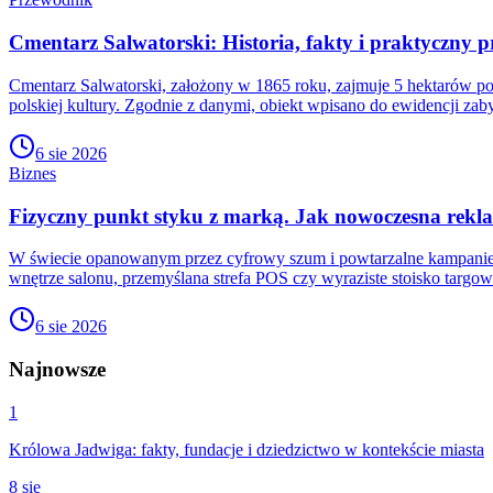
Cmentarz Salwatorski: Historia, fakty i praktyczny 
Cmentarz Salwatorski, założony w 1865 roku, zajmuje 5 hektarów po
polskiej kultury. Zgodnie z danymi, obiekt wpisano do ewidencji za
6 sie 2026
Biznes
Fizyczny punkt styku z marką. Jak nowoczesna rek
W świecie opanowanym przez cyfrowy szum i powtarzalne kampanie int
wnętrze salonu, przemyślana strefa POS czy wyraziste stoisko targo
6 sie 2026
Najnowsze
1
Królowa Jadwiga: fakty, fundacje i dziedzictwo w kontekście miasta
8 sie