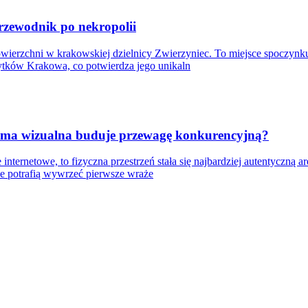
przewodnik po nekropolii
wierzchni w krakowskiej dzielnicy Zwierzyniec. To miejsce spoczynku
bytków Krakowa, co potwierdza jego unikaln
lama wizualna buduje przewagę konkurencyjną?
ernetowe, to fizyczna przestrzeń stała się najbardziej autentyczną a
we potrafią wywrzeć pierwsze wraże