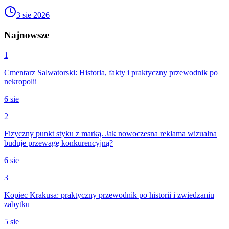
3 sie 2026
Najnowsze
1
Cmentarz Salwatorski: Historia, fakty i praktyczny przewodnik po
nekropolii
6 sie
2
Fizyczny punkt styku z marką. Jak nowoczesna reklama wizualna
buduje przewagę konkurencyjną?
6 sie
3
Kopiec Krakusa: praktyczny przewodnik po historii i zwiedzaniu
zabytku
5 sie