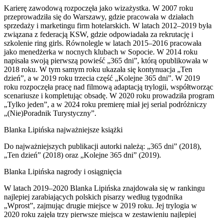
Karierę zawodową rozpoczęła jako wizażystka. W 2007 roku
przeprowadziła się do Warszawy, gdzie pracowała w działach
sprzedaży i marketingu firm hotelarskich. W latach 2012–2019 była
związana z federacją KSW, gdzie odpowiadała za rekrutację i
szkolenie ring girls. Równolegle w latach 2015–2016 pracowała
jako menedżerka w nocnych klubach w Sopocie. W 2014 roku
napisała swoją pierwszą powieść „365 dni”, którą opublikowała w
2018 roku. W tym samym roku ukazała się kontynuacja „Ten
dzień”, a w 2019 roku trzecia część „Kolejne 365 dni”. W 2019
roku rozpoczęła pracę nad filmową adaptacją trylogii, współtworząc
scenariusze i kompletując obsadę. W 2020 roku prowadziła program
„Tylko jeden”, a w 2024 roku premierę miał jej serial podróżniczy
„(Nie)Poradnik Turystyczny”.
Blanka Lipińska najważniejsze książki
Do najważniejszych publikacji autorki należą: „365 dni” (2018),
„Ten dzień” (2018) oraz „Kolejne 365 dni” (2019).
Blanka Lipińska nagrody i osiągnięcia
W latach 2019–2020 Blanka Lipińska znajdowała się w rankingu
najlepiej zarabiających polskich pisarzy według tygodnika
„Wprost”, zajmując drugie miejsce w 2019 roku. Jej trylogia w
2020 roku zajęła trzy pierwsze miejsca w zestawieniu najlepiej