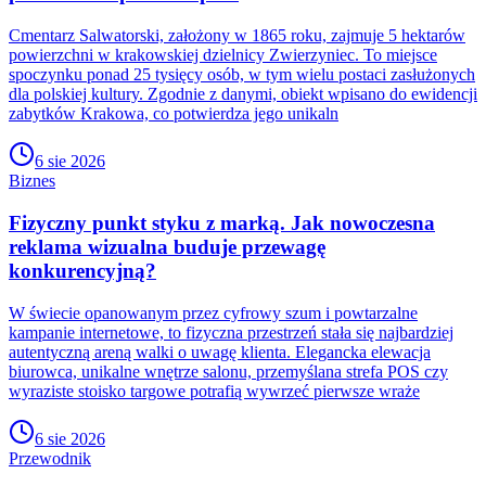
Cmentarz Salwatorski, założony w 1865 roku, zajmuje 5 hektarów
powierzchni w krakowskiej dzielnicy Zwierzyniec. To miejsce
spoczynku ponad 25 tysięcy osób, w tym wielu postaci zasłużonych
dla polskiej kultury. Zgodnie z danymi, obiekt wpisano do ewidencji
zabytków Krakowa, co potwierdza jego unikaln
6 sie 2026
Biznes
Fizyczny punkt styku z marką. Jak nowoczesna
reklama wizualna buduje przewagę
konkurencyjną?
W świecie opanowanym przez cyfrowy szum i powtarzalne
kampanie internetowe, to fizyczna przestrzeń stała się najbardziej
autentyczną areną walki o uwagę klienta. Elegancka elewacja
biurowca, unikalne wnętrze salonu, przemyślana strefa POS czy
wyraziste stoisko targowe potrafią wywrzeć pierwsze wraże
6 sie 2026
Przewodnik