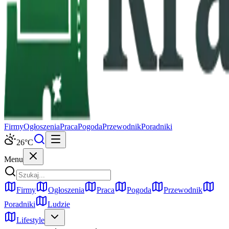
Firmy
Ogłoszenia
Praca
Pogoda
Przewodnik
Poradniki
26
°C
Menu
Firmy
Ogłoszenia
Praca
Pogoda
Przewodnik
Poradniki
Ludzie
Lifestyle