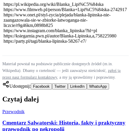
https://pl.wikipedia.org/wiki/Blanka_Lipi%C5%84ska
https://www.filmweb.pl/person/Blanka+Lipi%C5%84ska-2742917
https://www.onet.pl/styl-zycia/plejada/blanka-lipinska-nie-
zaangazowala-sie-w-zbiorke-latwoganga-nie-
liczcie/r9g46km,0898b825
https://www.instagram.com/blanka_lipinska/?hl=pl
https://ksiegarnia.pwn.pl/autor/Blanka-Lipinska,a,758225980
https://party.pl/tagi/blanka-lipinska-58267-r7/
Materiał powstał na podstawie publicznie dostępnych źródeł (m.in.
Wikipedia). Dbamy o rzetelność — jeśli zauważysz nieścisłość,
zgłoś ją
przez nasz formularz kontaktowy
, a my ją sprawdzimy i poprawimy.
Udostępnij:
Facebook
Twitter
LinkedIn
WhatsApp
Czytaj dalej
Przewodnik
Cmentarz Salwatorski: Historia, fakty i praktyczny
przewodnik po nekropolii