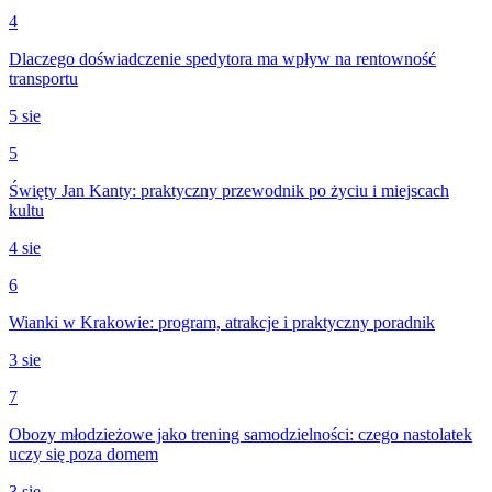
4
Dlaczego doświadczenie spedytora ma wpływ na rentowność
transportu
5 sie
5
Święty Jan Kanty: praktyczny przewodnik po życiu i miejscach
kultu
4 sie
6
Wianki w Krakowie: program, atrakcje i praktyczny poradnik
3 sie
7
Obozy młodzieżowe jako trening samodzielności: czego nastolatek
uczy się poza domem
3 sie