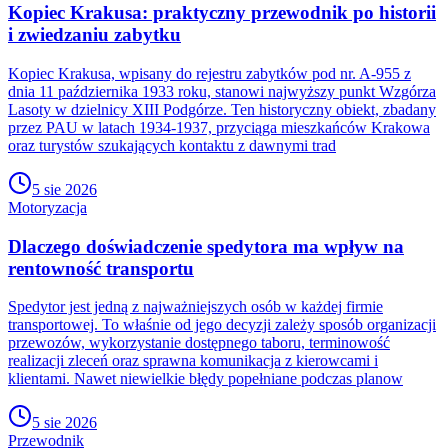
Kopiec Krakusa: praktyczny przewodnik po historii
i zwiedzaniu zabytku
Kopiec Krakusa, wpisany do rejestru zabytków pod nr. A-955 z
dnia 11 października 1933 roku, stanowi najwyższy punkt Wzgórza
Lasoty w dzielnicy XIII Podgórze. Ten historyczny obiekt, zbadany
przez PAU w latach 1934-1937, przyciąga mieszkańców Krakowa
oraz turystów szukających kontaktu z dawnymi trad
5 sie 2026
Motoryzacja
Dlaczego doświadczenie spedytora ma wpływ na
rentowność transportu
Spedytor jest jedną z najważniejszych osób w każdej firmie
transportowej. To właśnie od jego decyzji zależy sposób organizacji
przewozów, wykorzystanie dostępnego taboru, terminowość
realizacji zleceń oraz sprawna komunikacja z kierowcami i
klientami. Nawet niewielkie błędy popełniane podczas planow
5 sie 2026
Przewodnik