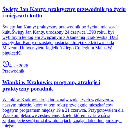
Święty Jan Kanty: praktyczny przewodnik po życiu
i miejscach kultu
Święty Jan Kanty: praktyczny przewodnik po życiu i miejscach
kultuŚwięty Jan Kanty, urodzony 24 czerwca 1390 roku, był
wybitnym teologiem związanym z Akademią Krakowską. Dziś
święty Jan Kanty pozostaje postacią, której dziedzictwo bada
Muzeum Uniwersytetu Jagiellońskiego Collegium Maius.W
pigułce:Kl
4 sie 2026
Przewodnik
Wianki w Krakowie: program, atrakcje i
praktyczny poradnik
Wianki w Krakowie to jedno z najważniejszych wydarzeń w
naszym mieście, które w tym roku przyciągnie mieszkańców
bogatym programem między 19 a 21 czerwca. Przygotowałem dla
Was kompleksowe zestawienie, dzięki któremu z łatwością
zaplanujecie swój udział w atrakcjach, znając dokładne godziny i
miejsc