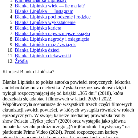
Kim jest Blanka Lipińska?
Blanka Lipińska wiek — ile ma lat?
Blanka Lipińska — Instagram
Blanka Lipińska pochodzenie i rodzice
Blanka Lipińska wykształcenie
Blanka Lipińska kariera
Blanka Lipińska najważniejsze książki
Blanka Lipińska nagrody i osiągnięcia
Blanka Lipińska mąż / związek
Blanka Lipińska dzieci
Blanka Lipińska ciekawostki
Źródła
Kim jest Blanka Lipińska?
Blanka Lipińska to polska autorka powieści erotycznych, lektorka
audiobooków oraz celebrytka. Zyskała rozpoznawalność dzięki
trylogii rozpoczynającej się od książki „365 dni” (2018), która
doczekała się adaptacji filmowych w latach 2020 i 2022.
Współtworzyła scenariusze do wszystkich trzech części filmowych
ekranizacji swoich powieści, w których wystąpiła również w rolach
epizodycznych. W swojej karierze medialnej prowadziła reality
show Polsatu „Tylko jeden” (2020) oraz wystąpiła jako główna
bohaterka serialu podróżniczego „(Nie)Poradnik Turystyczny” na
platformie Prime Video (2024). Przed rozpoczęciem kariery
pisarskiej pracowała jako wizażystka, menedżerka w branży