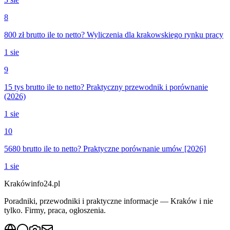
8
800 zł brutto ile to netto? Wyliczenia dla krakowskiego rynku pracy
1 sie
9
15 tys brutto ile to netto? Praktyczny przewodnik i porównanie
(2026)
1 sie
10
5680 brutto ile to netto? Praktyczne porównanie umów [2026]
1 sie
Krakówinfo24.pl
Poradniki, przewodniki i praktyczne informacje — Kraków i nie
tylko. Firmy, praca, ogłoszenia.