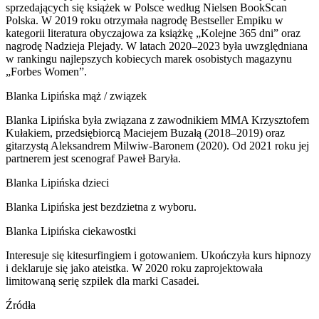
sprzedających się książek w Polsce według Nielsen BookScan
Polska. W 2019 roku otrzymała nagrodę Bestseller Empiku w
kategorii literatura obyczajowa za książkę „Kolejne 365 dni” oraz
nagrodę Nadzieja Plejady. W latach 2020–2023 była uwzględniana
w rankingu najlepszych kobiecych marek osobistych magazynu
„Forbes Women”.
Blanka Lipińska mąż / związek
Blanka Lipińska była związana z zawodnikiem MMA Krzysztofem
Kułakiem, przedsiębiorcą Maciejem Buzałą (2018–2019) oraz
gitarzystą Aleksandrem Milwiw-Baronem (2020). Od 2021 roku jej
partnerem jest scenograf Paweł Baryła.
Blanka Lipińska dzieci
Blanka Lipińska jest bezdzietna z wyboru.
Blanka Lipińska ciekawostki
Interesuje się kitesurfingiem i gotowaniem. Ukończyła kurs hipnozy
i deklaruje się jako ateistka. W 2020 roku zaprojektowała
limitowaną serię szpilek dla marki Casadei.
Źródła