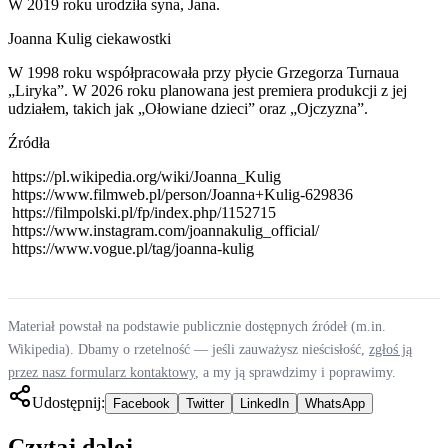
W 2019 roku urodziła syna, Jana.
Joanna Kulig ciekawostki
W 1998 roku współpracowała przy płycie Grzegorza Turnaua
„Liryka”. W 2026 roku planowana jest premiera produkcji z jej
udziałem, takich jak „Ołowiane dzieci” oraz „Ojczyzna”.
Źródła
https://pl.wikipedia.org/wiki/Joanna_Kulig
https://www.filmweb.pl/person/Joanna+Kulig-629836
https://filmpolski.pl/fp/index.php/1152715
https://www.instagram.com/joannakulig_official/
https://www.vogue.pl/tag/joanna-kulig
Materiał powstał na podstawie publicznie dostępnych źródeł (m.in.
Wikipedia). Dbamy o rzetelność — jeśli zauważysz nieścisłość,
zgłoś ją
przez nasz formularz kontaktowy
, a my ją sprawdzimy i poprawimy.
Udostępnij:
Facebook
Twitter
LinkedIn
WhatsApp
Czytaj dalej