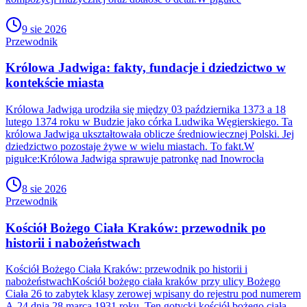
9 sie 2026
Przewodnik
Królowa Jadwiga: fakty, fundacje i dziedzictwo w
kontekście miasta
Królowa Jadwiga urodziła się między 03 października 1373 a 18
lutego 1374 roku w Budzie jako córka Ludwika Węgierskiego. Ta
królowa Jadwiga ukształtowała oblicze średniowiecznej Polski. Jej
dziedzictwo pozostaje żywe w wielu miastach. To fakt.W
pigułce:Królowa Jadwiga sprawuje patronkę nad Inowrocła
8 sie 2026
Przewodnik
Kościół Bożego Ciała Kraków: przewodnik po
historii i nabożeństwach
Kościół Bożego Ciała Kraków: przewodnik po historii i
nabożeństwachKościół bożego ciała kraków przy ulicy Bożego
Ciała 26 to zabytek klasy zerowej wpisany do rejestru pod numerem
A-24 dnia 28 marca 1931 roku. Ten gotycki kościół bożego ciała