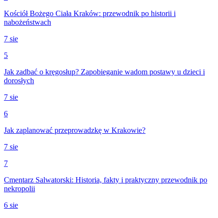
Kościół Bożego Ciała Kraków: przewodnik po historii i
nabożeństwach
7 sie
5
Jak zadbać o kręgosłup? Zapobieganie wadom postawy u dzieci i
dorosłych
7 sie
6
Jak zaplanować przeprowadzkę w Krakowie?
7 sie
7
Cmentarz Salwatorski: Historia, fakty i praktyczny przewodnik po
nekropolii
6 sie