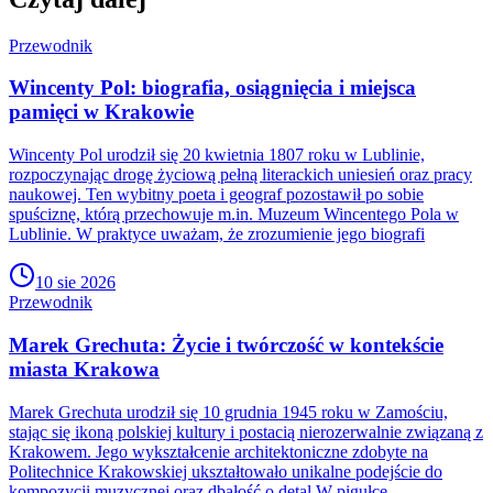
Przewodnik
Wincenty Pol: biografia, osiągnięcia i miejsca
pamięci w Krakowie
Wincenty Pol urodził się 20 kwietnia 1807 roku w Lublinie,
rozpoczynając drogę życiową pełną literackich uniesień oraz pracy
naukowej. Ten wybitny poeta i geograf pozostawił po sobie
spuściznę, którą przechowuje m.in. Muzeum Wincentego Pola w
Lublinie. W praktyce uważam, że zrozumienie jego biografi
10 sie 2026
Przewodnik
Marek Grechuta: Życie i twórczość w kontekście
miasta Krakowa
Marek Grechuta urodził się 10 grudnia 1945 roku w Zamościu,
stając się ikoną polskiej kultury i postacią nierozerwalnie związaną z
Krakowem. Jego wykształcenie architektoniczne zdobyte na
Politechnice Krakowskiej ukształtowało unikalne podejście do
kompozycji muzycznej oraz dbałość o detal.W pigułce