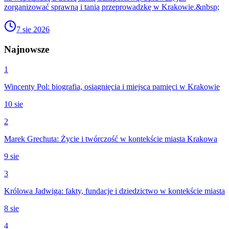
zorganizować sprawną i tanią przeprowadzkę w Krakowie.&nbsp;
7 sie 2026
Najnowsze
1
Wincenty Pol: biografia, osiągnięcia i miejsca pamięci w Krakowie
10 sie
2
Marek Grechuta: Życie i twórczość w kontekście miasta Krakowa
9 sie
3
Królowa Jadwiga: fakty, fundacje i dziedzictwo w kontekście miasta
8 sie
4