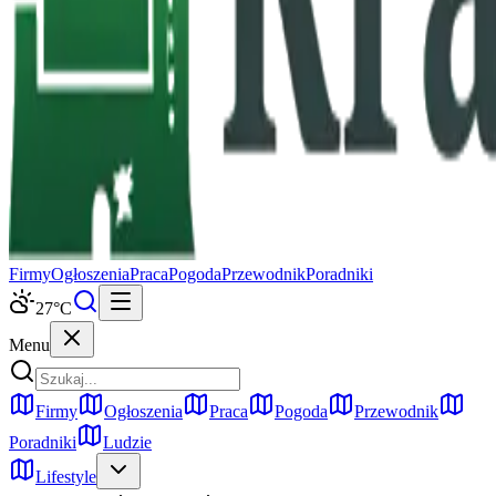
Firmy
Ogłoszenia
Praca
Pogoda
Przewodnik
Poradniki
27
°C
Menu
Firmy
Ogłoszenia
Praca
Pogoda
Przewodnik
Poradniki
Ludzie
Lifestyle