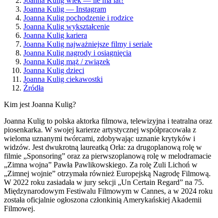
Joanna Kulig wiek — ile ma lat?
Joanna Kulig — Instagram
Joanna Kulig pochodzenie i rodzice
Joanna Kulig wykształcenie
Joanna Kulig kariera
Joanna Kulig najważniejsze filmy i seriale
Joanna Kulig nagrody i osiągnięcia
Joanna Kulig mąż / związek
Joanna Kulig dzieci
Joanna Kulig ciekawostki
Źródła
Kim jest Joanna Kulig?
Joanna Kulig to polska aktorka filmowa, telewizyjna i teatralna oraz
piosenkarka. W swojej karierze artystycznej współpracowała z
wieloma uznanymi twórcami, zdobywając uznanie krytyków i
widzów. Jest dwukrotną laureatką Orła: za drugoplanową rolę w
filmie „Sponsoring” oraz za pierwszoplanową rolę w melodramacie
„Zimna wojna” Pawła Pawlikowskiego. Za rolę Zuli Lichoń w
„Zimnej wojnie” otrzymała również Europejską Nagrodę Filmową.
W 2022 roku zasiadała w jury sekcji „Un Certain Regard” na 75.
Międzynarodowym Festiwalu Filmowym w Cannes, a w 2024 roku
została oficjalnie ogłoszona członkinią Amerykańskiej Akademii
Filmowej.