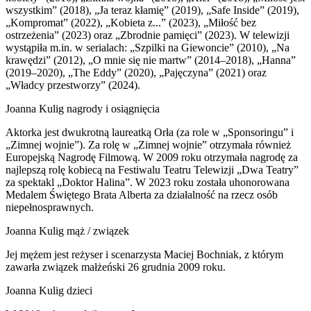
wszystkim” (2018), „Ja teraz kłamię” (2019), „Safe Inside” (2019),
„Kompromat” (2022), „Kobieta z...” (2023), „Miłość bez
ostrzeżenia” (2023) oraz „Zbrodnie pamięci” (2023). W telewizji
wystąpiła m.in. w serialach: „Szpilki na Giewoncie” (2010), „Na
krawędzi” (2012), „O mnie się nie martw” (2014–2018), „Hanna”
(2019–2020), „The Eddy” (2020), „Pajęczyna” (2021) oraz
„Władcy przestworzy” (2024).
Joanna Kulig nagrody i osiągnięcia
Aktorka jest dwukrotną laureatką Orła (za role w „Sponsoringu” i
„Zimnej wojnie”). Za rolę w „Zimnej wojnie” otrzymała również
Europejską Nagrodę Filmową. W 2009 roku otrzymała nagrodę za
najlepszą rolę kobiecą na Festiwalu Teatru Telewizji „Dwa Teatry”
za spektakl „Doktor Halina”. W 2023 roku została uhonorowana
Medalem Świętego Brata Alberta za działalność na rzecz osób
niepełnosprawnych.
Joanna Kulig mąż / związek
Jej mężem jest reżyser i scenarzysta Maciej Bochniak, z którym
zawarła związek małżeński 26 grudnia 2009 roku.
Joanna Kulig dzieci