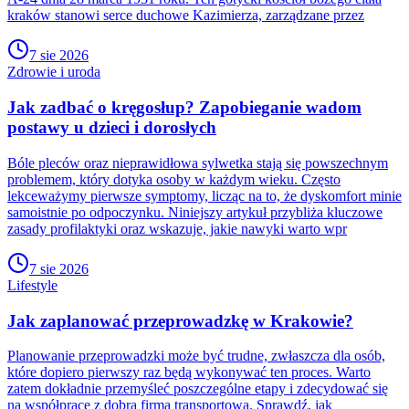
kraków stanowi serce duchowe Kazimierza, zarządzane przez
7 sie 2026
Zdrowie i uroda
Jak zadbać o kręgosłup? Zapobieganie wadom
postawy u dzieci i dorosłych
Bóle pleców oraz nieprawidłowa sylwetka stają się powszechnym
problemem, który dotyka osoby w każdym wieku. Często
lekceważymy pierwsze symptomy, licząc na to, że dyskomfort minie
samoistnie po odpoczynku. Niniejszy artykuł przybliża kluczowe
zasady profilaktyki oraz wskazuje, jakie nawyki warto wpr
7 sie 2026
Lifestyle
Jak zaplanować przeprowadzkę w Krakowie?
Planowanie przeprowadzki może być trudne, zwłaszcza dla osób,
które dopiero pierwszy raz będą wykonywać ten proces. Warto
zatem dokładnie przemyśleć poszczególne etapy i zdecydować się
na współpracę z dobrą firmą transportową. Sprawdź, jak