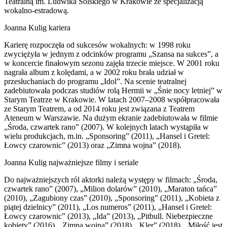
Teatralną im. Ludwika Solskiego w Krakowie ze specjalizacją
wokalno-estradową.
Joanna Kulig kariera
Karierę rozpoczęła od sukcesów wokalnych: w 1998 roku
zwyciężyła w jednym z odcinków programu „Szansa na sukces”, a
w koncercie finałowym sezonu zajęła trzecie miejsce. W 2001 roku
nagrała album z kolędami, a w 2002 roku brała udział w
przesłuchaniach do programu „Idol”. Na scenie teatralnej
zadebiutowała podczas studiów rolą Hermii w „Śnie nocy letniej” w
Starym Teatrze w Krakowie. W latach 2007–2008 współpracowała
ze Starym Teatrem, a od 2014 roku jest związana z Teatrem
Ateneum w Warszawie. Na dużym ekranie zadebiutowała w filmie
„Środa, czwartek rano” (2007). W kolejnych latach wystąpiła w
wielu produkcjach, m.in. „Sponsoring” (2011), „Hansel i Gretel:
Łowcy czarownic” (2013) oraz „Zimna wojna” (2018).
Joanna Kulig najważniejsze filmy i seriale
Do najważniejszych ról aktorki należą występy w filmach: „Środa,
czwartek rano” (2007), „Milion dolarów” (2010), „Maraton tańca”
(2010), „Zagubiony czas” (2010), „Sponsoring” (2011), „Kobieta z
piątej dzielnicy” (2011), „Los numeros” (2011), „Hansel i Gretel:
Łowcy czarownic” (2013), „Ida” (2013), „Pitbull. Niebezpieczne
kobiety” (2016), „Zimna wojna” (2018), „Kler” (2018), „Miłość jest