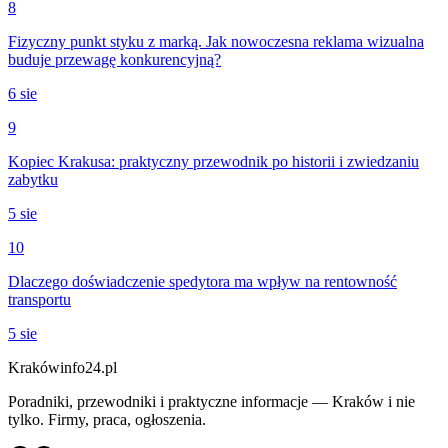
8
Fizyczny punkt styku z marką. Jak nowoczesna reklama wizualna
buduje przewagę konkurencyjną?
6 sie
9
Kopiec Krakusa: praktyczny przewodnik po historii i zwiedzaniu
zabytku
5 sie
10
Dlaczego doświadczenie spedytora ma wpływ na rentowność
transportu
5 sie
Krakówinfo24.pl
Poradniki, przewodniki i praktyczne informacje — Kraków i nie
tylko. Firmy, praca, ogłoszenia.