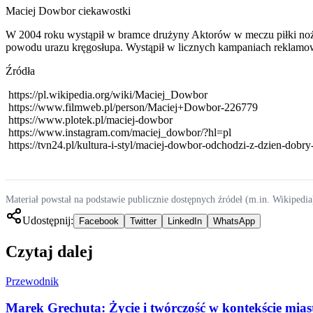
Maciej Dowbor ciekawostki
W 2004 roku wystąpił w bramce drużyny Aktorów w meczu piłki nożne
powodu urazu kręgosłupa. Wystąpił w licznych kampaniach reklamowy
Źródła
https://pl.wikipedia.org/wiki/Maciej_Dowbor
https://www.filmweb.pl/person/Maciej+Dowbor-226779
https://www.plotek.pl/maciej-dowbor
https://www.instagram.com/maciej_dowbor/?hl=pl
https://tvn24.pl/kultura-i-styl/maciej-dowbor-odchodzi-z-dzien-dobr
Materiał powstał na podstawie publicznie dostępnych źródeł (m.in. Wikipedia
Udostępnij:
Facebook
Twitter
LinkedIn
WhatsApp
Czytaj dalej
Przewodnik
Marek Grechuta: Życie i twórczość w kontekście mi