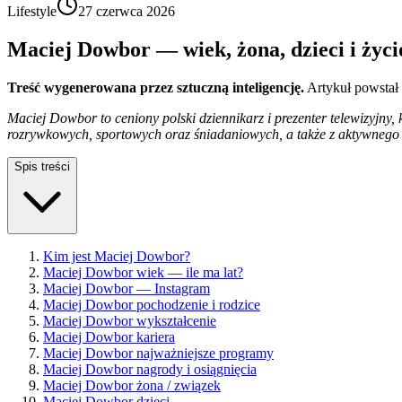
Lifestyle
27 czerwca 2026
Maciej Dowbor — wiek, żona, dzieci i życi
Treść wygenerowana przez sztuczną inteligencję.
Artykuł powstał
Maciej Dowbor to ceniony polski dziennikarz i prezenter telewizyjny
rozrywkowych, sportowych oraz śniadaniowych, a także z aktywnego tr
Spis treści
Kim jest Maciej Dowbor?
Maciej Dowbor wiek — ile ma lat?
Maciej Dowbor — Instagram
Maciej Dowbor pochodzenie i rodzice
Maciej Dowbor wykształcenie
Maciej Dowbor kariera
Maciej Dowbor najważniejsze programy
Maciej Dowbor nagrody i osiągnięcia
Maciej Dowbor żona / związek
Maciej Dowbor dzieci