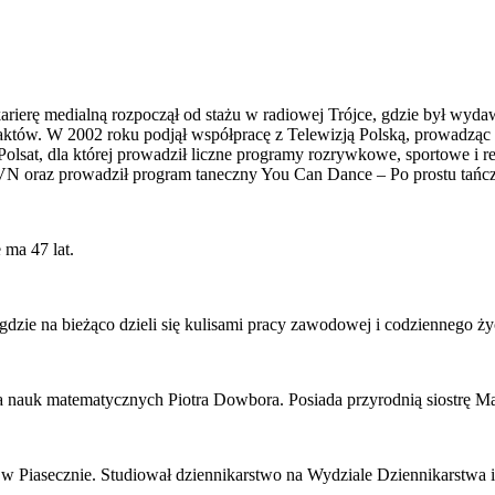
karierę medialną rozpoczął od stażu w radiowej Trójce, gdzie był wyd
aktów. W 2002 roku podjął współpracę z Telewizją Polską, prowadząc 
Polsat, dla której prowadził liczne programy rozrywkowe, sportowe i 
N oraz prowadził program taneczny You Can Dance – Po prostu tańcz
 ma 47 lat.
 gdzie na bieżąco dzieli się kulisami pracy zawodowej i codziennego ż
ra nauk matematycznych Piotra Dowbora. Posiada przyrodnią siostrę 
w Piasecznie. Studiował dziennikarstwo na Wydziale Dziennikarstwa