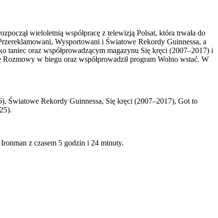
oczął wieloletnią współpracę z telewizją Polsat, która trwała do
: Przereklamowani, Wysportowani i Światowe Rekordy Guinnessa, a
ko taniec oraz współprowadzącym magazynu Się kręci (2007–2017) i
ję Rozmowy w biegu oraz współprowadził program Wolno wstać. W
06), Światowe Rekordy Guinnessa, Się kręci (2007–2017), Got to
25).
Ironman z czasem 5 godzin i 24 minuty.