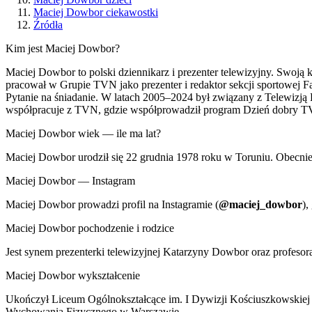
Maciej Dowbor ciekawostki
Źródła
Kim jest Maciej Dowbor?
Maciej Dowbor to polski dziennikarz i prezenter telewizyjny. Swoją 
pracował w Grupie TVN jako prezenter i redaktor sekcji sportowej F
Pytanie na śniadanie. W latach 2005–2024 był związany z Telewizją 
współpracuje z TVN, gdzie współprowadził program Dzień dobry TV
Maciej Dowbor wiek — ile ma lat?
Maciej Dowbor urodził się 22 grudnia 1978 roku w Toruniu. Obecnie
Maciej Dowbor — Instagram
Maciej Dowbor prowadzi profil na Instagramie (
@maciej_dowbor
),
Maciej Dowbor pochodzenie i rodzice
Jest synem prezenterki telewizyjnej Katarzyny Dowbor oraz profeso
Maciej Dowbor wykształcenie
Ukończył Liceum Ogólnokształcące im. I Dywizji Kościuszkowskiej 
Wychowania Fizycznego w Warszawie.