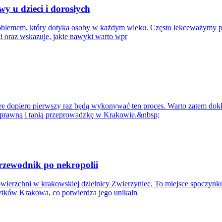
 u dzieci i dorosłych
oblemem, który dotyka osoby w każdym wieku. Często lekceważymy pie
ki oraz wskazuje, jakie nawyki warto wpr
re dopiero pierwszy raz będą wykonywać ten proces. Warto zatem dokł
 sprawną i tanią przeprowadzkę w Krakowie.&nbsp;
przewodnik po nekropolii
wierzchni w krakowskiej dzielnicy Zwierzyniec. To miejsce spoczynku
bytków Krakowa, co potwierdza jego unikaln