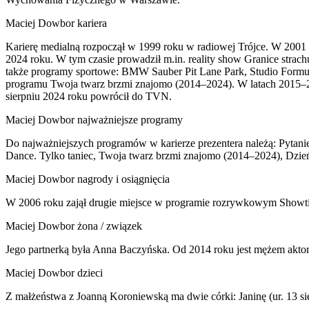
Maciej Dowbor kariera
Karierę medialną rozpoczął w 1999 roku w radiowej Trójce. W 2001 
2024 roku. W tym czasie prowadził m.in. reality show Granice str
także programy sportowe: BMW Sauber Pit Lane Park, Studio Formuł
programu Twoja twarz brzmi znajomo (2014–2024). W latach 2015–
sierpniu 2024 roku powrócił do TVN.
Maciej Dowbor najważniejsze programy
Do najważniejszych programów w karierze prezentera należą: Pytanie
Dance. Tylko taniec, Twoja twarz brzmi znajomo (2014–2024), Dzie
Maciej Dowbor nagrody i osiągnięcia
W 2006 roku zajął drugie miejsce w programie rozrywkowym Showtime
Maciej Dowbor żona / związek
Jego partnerką była Anna Baczyńska. Od 2014 roku jest mężem akto
Maciej Dowbor dzieci
Z małżeństwa z Joanną Koroniewską ma dwie córki: Janinę (ur. 13 sie