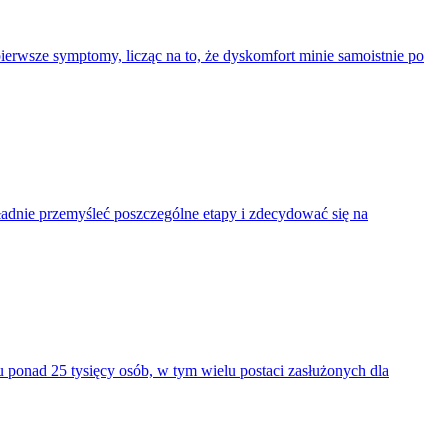
rwsze symptomy, licząc na to, że dyskomfort minie samoistnie po
adnie przemyśleć poszczególne etapy i zdecydować się na
 ponad 25 tysięcy osób, w tym wielu postaci zasłużonych dla