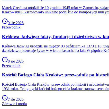
Marek Grechuta urodził się 10 grudnia 1945 roku w Zamościu, stając 
Krakowskiej ukształtowało unikalne podejście do kompozycji muzycz
9 sie 2026
Przewodnik
Królowa Jadwiga: fakty, fundacje i dziedzictwo w kon
Królowa Jadwiga urodziła się między 03 października 1373 a 18 lute
dziedzictwo pozostaje żywe w wielu miastach. To fakt.W pigułce:Kr
8 sie 2026
Przewodnik
Kościół Bożego Ciała Kraków: przewodnik po histori
Kościół Bożego Ciała Kraków: przewodnik po historii i nabożeństwa
1931 roku. Ten gotycki kościół bożego ciała kraków stanowi serce 
7 sie 2026
Zdrowie i uroda