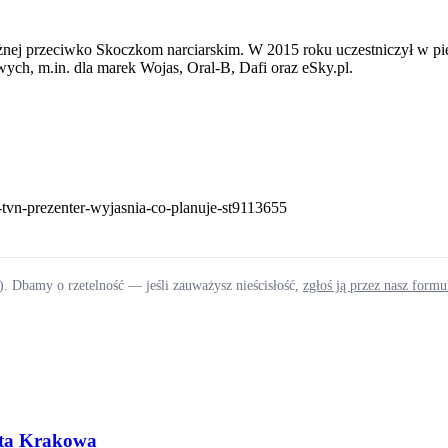
j przeciwko Skoczkom narciarskim. W 2015 roku uczestniczył w pierw
ch, m.in. dla marek Wojas, Oral-B, Dafi oraz eSky.pl.
y-tvn-prezenter-wyjasnia-co-planuje-st9113655
). Dbamy o rzetelność — jeśli zauważysz nieścisłość,
zgłoś ją przez nasz form
asta Krakowa