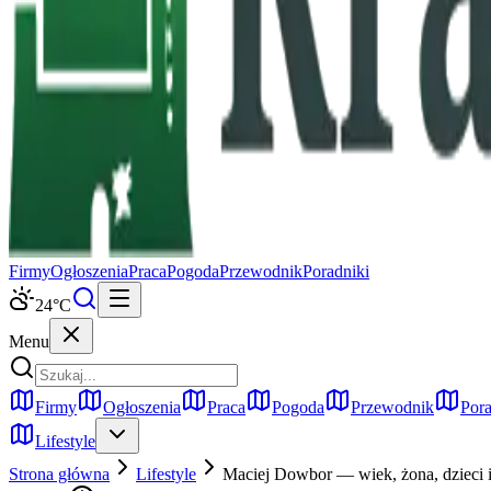
Firmy
Ogłoszenia
Praca
Pogoda
Przewodnik
Poradniki
24
°C
Menu
Firmy
Ogłoszenia
Praca
Pogoda
Przewodnik
Pora
Lifestyle
Strona główna
Lifestyle
Maciej Dowbor — wiek, żona, dzieci i