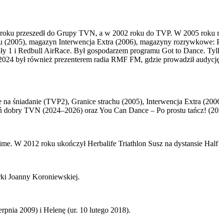
roku przeszedł do Grupy TVN, a w 2002 roku do TVP. W 2005 roku rozp
achu (2005), magazyn Interwencja Extra (2006), magazyny rozrywkowe
y 1 i Redbull AirRace. Był gospodarzem programu Got to Dance. Tyl
2024 był również prezenterem radia RMF FM, gdzie prowadził audyc
 na śniadanie (TVP2), Granice strachu (2005), Interwencja Extra (20
ń dobry TVN (2024–2026) oraz You Can Dance – Po prostu tańcz! (20
. W 2012 roku ukończył Herbalife Triathlon Susz na dystansie Half 
rki Joanny Koroniewskiej.
rpnia 2009) i Helenę (ur. 10 lutego 2018).