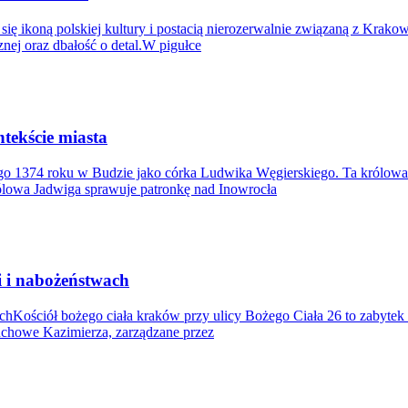
się ikoną polskiej kultury i postacią nierozerwalnie związaną z Krako
nej oraz dbałość o detal.W pigułce
tekście miasta
go 1374 roku w Budzie jako córka Ludwika Węgierskiego. Ta królowa J
ólowa Jadwiga sprawuje patronkę nad Inowrocła
i i nabożeństwach
chKościół bożego ciała kraków przy ulicy Bożego Ciała 26 to zabytek
duchowe Kazimierza, zarządzane przez