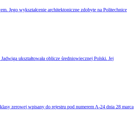
wem. Jego wykształcenie architektoniczne zdobyte na Politechnice
adwiga ukształtowała oblicze średniowiecznej Polski. Jej
 klasy zerowej wpisany do rejestru pod numerem A-24 dnia 28 marca