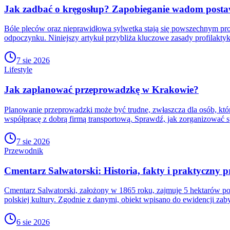
Jak zadbać o kręgosłup? Zapobieganie wadom postawy
Bóle pleców oraz nieprawidłowa sylwetka stają się powszechnym pr
odpoczynku. Niniejszy artykuł przybliża kluczowe zasady profilakty
7 sie 2026
Lifestyle
Jak zaplanować przeprowadzkę w Krakowie?
Planowanie przeprowadzki może być trudne, zwłaszcza dla osób, któ
współpracę z dobrą firmą transportową. Sprawdź, jak zorganizować
7 sie 2026
Przewodnik
Cmentarz Salwatorski: Historia, fakty i praktyczny 
Cmentarz Salwatorski, założony w 1865 roku, zajmuje 5 hektarów po
polskiej kultury. Zgodnie z danymi, obiekt wpisano do ewidencji za
6 sie 2026