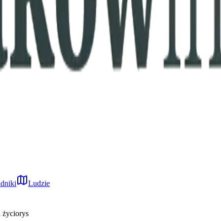
dniki
Ludzie
 życiorys