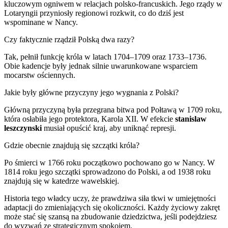
kluczowym ogniwem w relacjach polsko-francuskich. Jego rządy w
Lotaryngii przyniosły regionowi rozkwit, co do dziś jest
wspominane w Nancy.
Czy faktycznie rządził Polską dwa razy?
Tak, pełnił funkcję króla w latach 1704–1709 oraz 1733–1736.
Obie kadencje były jednak silnie uwarunkowane wsparciem
mocarstw ościennych.
Jakie były główne przyczyny jego wygnania z Polski?
Główną przyczyną była przegrana bitwa pod Połtawą w 1709 roku,
która osłabiła jego protektora, Karola XII. W efekcie
stanislaw
leszczynski
musiał opuścić kraj, aby uniknąć represji.
Gdzie obecnie znajdują się szczątki króla?
Po śmierci w 1766 roku początkowo pochowano go w Nancy. W
1814 roku jego szczątki sprowadzono do Polski, a od 1938 roku
znajdują się w katedrze wawelskiej.
Historia tego władcy uczy, że prawdziwa siła tkwi w umiejętności
adaptacji do zmieniających się okoliczności. Każdy życiowy zakręt
może stać się szansą na zbudowanie dziedzictwa, jeśli podejdziesz
do wyzwań ze strategicznym spokojem.