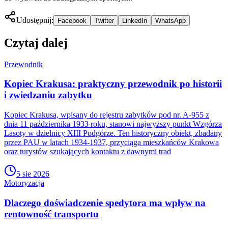
Udostępnij:
Facebook
Twitter
LinkedIn
WhatsApp
Czytaj dalej
Przewodnik
Kopiec Krakusa: praktyczny przewodnik po historii
i zwiedzaniu zabytku
Kopiec Krakusa, wpisany do rejestru zabytków pod nr. A-955 z
dnia 11 października 1933 roku, stanowi najwyższy punkt Wzgórza
Lasoty w dzielnicy XIII Podgórze. Ten historyczny obiekt, zbadany
przez PAU w latach 1934-1937, przyciąga mieszkańców Krakowa
oraz turystów szukających kontaktu z dawnymi trad
5 sie 2026
Motoryzacja
Dlaczego doświadczenie spedytora ma wpływ na
rentowność transportu