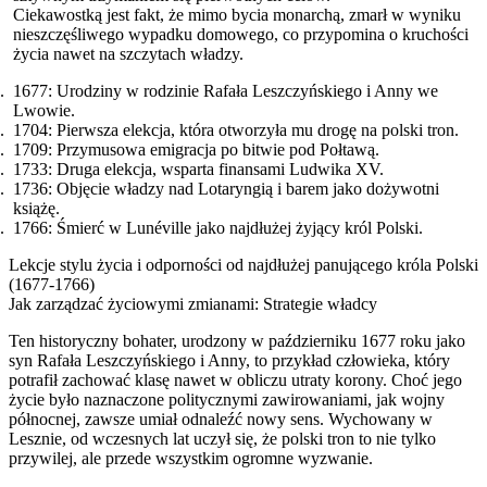
Ciekawostką jest fakt, że mimo bycia monarchą, zmarł w wyniku
nieszczęśliwego wypadku domowego, co przypomina o kruchości
życia nawet na szczytach władzy.
1677: Urodziny w rodzinie Rafała Leszczyńskiego i Anny we
Lwowie.
1704: Pierwsza elekcja, która otworzyła mu drogę na polski tron.
1709: Przymusowa emigracja po bitwie pod Połtawą.
1733: Druga elekcja, wsparta finansami Ludwika XV.
1736: Objęcie władzy nad Lotaryngią i barem jako dożywotni
książę.
1766: Śmierć w Lunéville jako najdłużej żyjący król Polski.
Lekcje stylu życia i odporności od najdłużej panującego króla Polski
(1677-1766)
Jak zarządzać życiowymi zmianami: Strategie władcy
Ten historyczny bohater, urodzony w październiku 1677 roku jako
syn Rafała Leszczyńskiego i Anny, to przykład człowieka, który
potrafił zachować klasę nawet w obliczu utraty korony. Choć jego
życie było naznaczone politycznymi zawirowaniami, jak wojny
północnej, zawsze umiał odnaleźć nowy sens. Wychowany w
Lesznie, od wczesnych lat uczył się, że polski tron to nie tylko
przywilej, ale przede wszystkim ogromne wyzwanie.