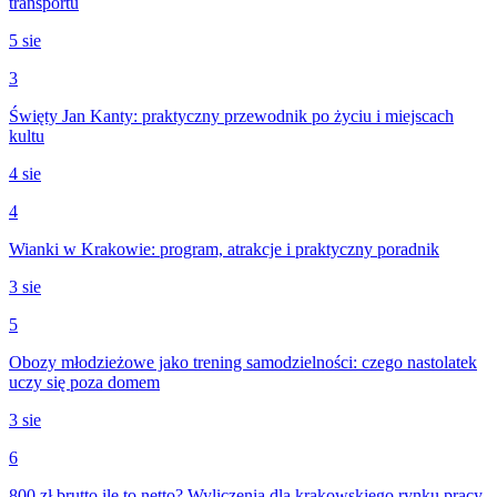
transportu
5 sie
3
Święty Jan Kanty: praktyczny przewodnik po życiu i miejscach
kultu
4 sie
4
Wianki w Krakowie: program, atrakcje i praktyczny poradnik
3 sie
5
Obozy młodzieżowe jako trening samodzielności: czego nastolatek
uczy się poza domem
3 sie
6
800 zł brutto ile to netto? Wyliczenia dla krakowskiego rynku pracy