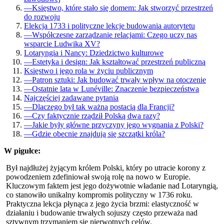
—
Księstwo, które stało się domem: Jak stworzyć przestrzeń
do rozwoju
Elekcja 1733 i polityczne lekcje budowania autorytetu
—
Współczesne zarządzanie relacjami: Czego uczy nas
wsparcie Ludwika XV?
Lotaryngia i Nancy: Dziedzictwo kulturowe
—
Estetyka i design: Jak kształtować przestrzeń publiczną
Księstwo i jego rola w życiu publicznym
—
Patron sztuki: Jak budować trwały wpływ na otoczenie
—
Ostatnie lata w Lunéville: Znaczenie bezpieczeństwa
Najczęściej zadawane pytania
—
Dlaczego był tak ważną postacią dla Francji?
—
Czy faktycznie rządził Polską dwa razy?
—
Jakie były główne przyczyny jego wygnania z Polski?
—
Gdzie obecnie znajdują się szczątki króla?
W pigułce:
Był najdłużej żyjącym królem Polski, który po utracie korony z
powodzeniem zdefiniował swoją rolę na nowo w Europie.
Kluczowym faktem jest jego dożywotnie władanie nad Lotaryngią,
co stanowiło unikalny kompromis polityczny w 1736 roku.
Praktyczna lekcja płynąca z jego życia brzmi: elastyczność w
działaniu i budowanie trwałych sojuszy często przeważa nad
sztywnym trzymaniem się pierwotnych celów.