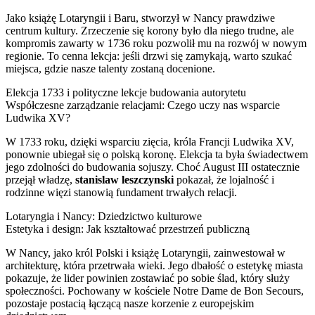
Jako książę Lotaryngii i Baru, stworzył w Nancy prawdziwe
centrum kultury. Zrzeczenie się korony było dla niego trudne, ale
kompromis zawarty w 1736 roku pozwolił mu na rozwój w nowym
regionie. To cenna lekcja: jeśli drzwi się zamykają, warto szukać
miejsca, gdzie nasze talenty zostaną docenione.
Elekcja 1733 i polityczne lekcje budowania autorytetu
Współczesne zarządzanie relacjami: Czego uczy nas wsparcie
Ludwika XV?
W 1733 roku, dzięki wsparciu zięcia, króla Francji Ludwika XV,
ponownie ubiegał się o polską koronę. Elekcja ta była świadectwem
jego zdolności do budowania sojuszy. Choć August III ostatecznie
przejął władzę,
stanislaw leszczynski
pokazał, że lojalność i
rodzinne więzi stanowią fundament trwałych relacji.
Lotaryngia i Nancy: Dziedzictwo kulturowe
Estetyka i design: Jak kształtować przestrzeń publiczną
W Nancy, jako król Polski i książę Lotaryngii, zainwestował w
architekturę, która przetrwała wieki. Jego dbałość o estetykę miasta
pokazuje, że lider powinien zostawiać po sobie ślad, który służy
społeczności. Pochowany w kościele Notre Dame de Bon Secours,
pozostaje postacią łączącą nasze korzenie z europejskim