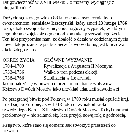
Długowieczność w XVIII wieku: Co możemy wyciągnąć z
biografii króla?
Dożycie sędziwego wieku 88 lat w epoce oświecenia było
ewenementem.
stanislaw leszczynski
, który zmarł
23 lutego 1766
roku, dbał o swoje otoczenie, choć tragiczny wypadek, w którym
jego ubranie zajęło się ogniem od kominka, przerwał jego życie.
Ten fakt przypomina nam, że dbałość o detale w codziennym życiu,
nawet tak prozaiczne jak bezpieczeństwo w domu, jest kluczowa
dla każdego z nas.
OKRES ŻYCIA
GŁÓWNE WYZWANIE
1704–1709
Rywalizacja z Augustem II Mocnym
1733–1736
Walka o tron podczas elekcji
1736–1766
Stabilizacja w Lotaryngii
Jak odnaleźć się w nowym otoczeniu po utracie wpływów
Księstwo Dwóch Mostów jako przykład adaptacji zawodowej
Po przegranej bitwie pod Połtawą w 1709 roku musiał opuścić kraj.
Tułał się po Europie, aż w 1713 roku otrzymał od króla
szwedzkiego Karola XII księstwo Dwóch Mostów. To był moment
przełomowy – nie załamał się, lecz przyjął nową rolę z godnością.
Księstwo, które stało się domem: Jak stworzyć przestrzeń do
rozwoju