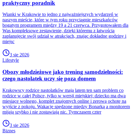
praktyczny poradnik
Wianki w Krakowie to jedno z najważniejszych wydarzeń w
naszym mieście, które w tym roku przyciągnie mieszkańców
bogatym programem między 19 a 21 czerwca. Przygotowałem dla
Was kompleksowe zestawienie, dzięki któremu z łatwością
zaplanujecie swój udział w atrakcjach, znając dokładne godziny i
miejsc
3 sie 2026
Lifestyle
Obozy młodzieżowe jako trening samodzielności:
czego nastolatek uczy się poza domem
Krakowscy rodzice nastolatków mają latem ten sam problem co
rodzice w całej Polsce, tylko w wersji miejskiej: dziecko ma dwa
miesiące wolnego, komplet znajomych online i zerową ochotę na
wyjście z pokoju. Wakacje spędzone między Bonarką a monitorem
mijają szybko i nie zostawiają nic. Tymczasem czter
3 sie 2026
Biznes