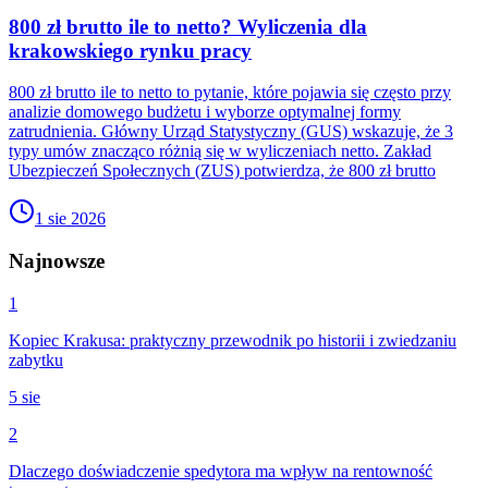
800 zł brutto ile to netto? Wyliczenia dla
krakowskiego rynku pracy
800 zł brutto ile to netto to pytanie, które pojawia się często przy
analizie domowego budżetu i wyborze optymalnej formy
zatrudnienia. Główny Urząd Statystyczny (GUS) wskazuje, że 3
typy umów znacząco różnią się w wyliczeniach netto. Zakład
Ubezpieczeń Społecznych (ZUS) potwierdza, że 800 zł brutto
1 sie 2026
Najnowsze
1
Kopiec Krakusa: praktyczny przewodnik po historii i zwiedzaniu
zabytku
5 sie
2
Dlaczego doświadczenie spedytora ma wpływ na rentowność