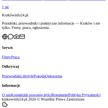
1 sie
Krakówinfo24.pl
Poradniki, przewodniki i praktyczne informacje — Kraków i nie
tylko. Firmy, praca, ogłoszenia.
Serwis
Firmy
Praca
Odkrywaj
Przewodnik
Lifestyle
Pogoda
Ogłoszenia
Informacje
O nas
Kontakt
Jak powstają treści
Regulamin
Polityka Prywatności
krakowinfo24.pl
2026
©
Wszelkie Prawa Zastrzeżone