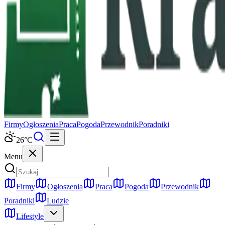
Firmy
Ogłoszenia
Praca
Pogoda
Przewodnik
Poradniki
26
°C
Menu
Firmy
Ogłoszenia
Praca
Pogoda
Przewodnik
Poradniki
Ludzie
Lifestyle