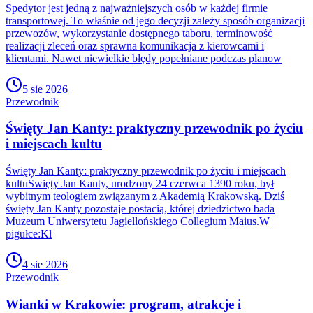
Spedytor jest jedną z najważniejszych osób w każdej firmie
transportowej. To właśnie od jego decyzji zależy sposób organizacji
przewozów, wykorzystanie dostępnego taboru, terminowość
realizacji zleceń oraz sprawna komunikacja z kierowcami i
klientami. Nawet niewielkie błędy popełniane podczas planow
5 sie 2026
Przewodnik
Święty Jan Kanty: praktyczny przewodnik po życiu
i miejscach kultu
Święty Jan Kanty: praktyczny przewodnik po życiu i miejscach
kultuŚwięty Jan Kanty, urodzony 24 czerwca 1390 roku, był
wybitnym teologiem związanym z Akademią Krakowską. Dziś
święty Jan Kanty pozostaje postacią, której dziedzictwo bada
Muzeum Uniwersytetu Jagiellońskiego Collegium Maius.W
pigułce:Kl
4 sie 2026
Przewodnik
Wianki w Krakowie: program, atrakcje i