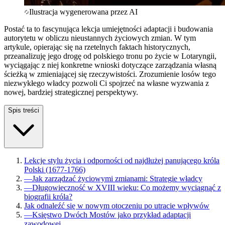
Ilustracja wygenerowana przez AI
Postać ta to fascynująca lekcja umiejętności adaptacji i budowania
autorytetu w obliczu nieustannych życiowych zmian. W tym
artykule, opierając się na rzetelnych faktach historycznych,
przeanalizuję jego drogę od polskiego tronu po życie w Lotaryngii,
wyciągając z niej konkretne wnioski dotyczące zarządzania własną
ścieżką w zmieniającej się rzeczywistości. Zrozumienie losów tego
niezwykłego władcy pozwoli Ci spojrzeć na własne wyzwania z
nowej, bardziej strategicznej perspektywy.
Spis treści
Lekcje stylu życia i odporności od najdłużej panującego króla
Polski (1677-1766)
—
Jak zarządzać życiowymi zmianami: Strategie władcy
—
Długowieczność w XVIII wieku: Co możemy wyciągnąć z
biografii króla?
Jak odnaleźć się w nowym otoczeniu po utracie wpływów
—
Księstwo Dwóch Mostów jako przykład adaptacji
zawodowej