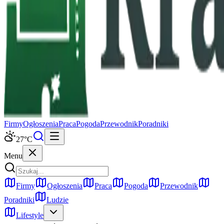
Firmy
Ogłoszenia
Praca
Pogoda
Przewodnik
Poradniki
27
°C
Menu
Firmy
Ogłoszenia
Praca
Pogoda
Przewodnik
Poradniki
Ludzie
Lifestyle