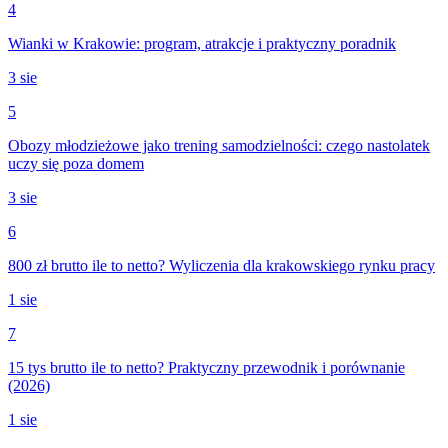
4
Wianki w Krakowie: program, atrakcje i praktyczny poradnik
3 sie
5
Obozy młodzieżowe jako trening samodzielności: czego nastolatek
uczy się poza domem
3 sie
6
800 zł brutto ile to netto? Wyliczenia dla krakowskiego rynku pracy
1 sie
7
15 tys brutto ile to netto? Praktyczny przewodnik i porównanie
(2026)
1 sie