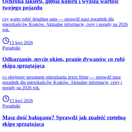
Ochrona lakieru, głębia koloru i wyższa wartość
twojego pojazdu
czy warto robić detailing auta — sprawdź nasz poradnik dla
mieszkańców Kraków. Aktualne informacje, ceny i porady na 2026
rok.
15 kwi 2026
Poradniki
Odkurzanie, mycie okien, pranie dywanów co robi
ekipa sprzątająca
co obejmuje sprzątanie mieszkania przez firmę — sprawdź nasz
poradnik dla mieszkańców Kraków. Aktualne informacje, ceny i
porady na 2026 rok.
15 kwi 2026
Poradniki
Masz dość bałaganu? Sprawdź jak znaleźć rzetelną
ekipę sprzątającą