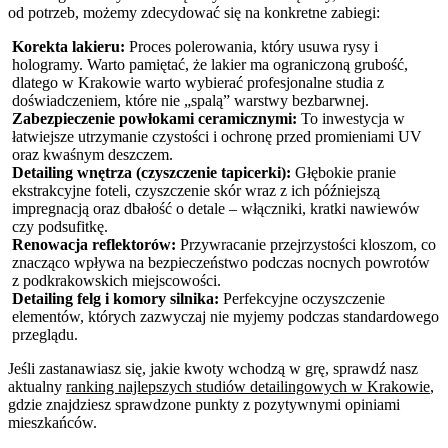
od potrzeb, możemy zdecydować się na konkretne zabiegi:
Korekta lakieru:
Proces polerowania, który usuwa rysy i
hologramy. Warto pamiętać, że lakier ma ograniczoną grubość,
dlatego w Krakowie warto wybierać profesjonalne studia z
doświadczeniem, które nie „spalą” warstwy bezbarwnej.
Zabezpieczenie powłokami ceramicznymi:
To inwestycja w
łatwiejsze utrzymanie czystości i ochronę przed promieniami UV
oraz kwaśnym deszczem.
Detailing wnętrza (czyszczenie tapicerki):
Głębokie pranie
ekstrakcyjne foteli, czyszczenie skór wraz z ich późniejszą
impregnacją oraz dbałość o detale – włączniki, kratki nawiewów
czy podsufitkę.
Renowacja reflektorów:
Przywracanie przejrzystości kloszom, co
znacząco wpływa na bezpieczeństwo podczas nocnych powrotów
z podkrakowskich miejscowości.
Detailing felg i komory silnika:
Perfekcyjne oczyszczenie
elementów, których zazwyczaj nie myjemy podczas standardowego
przeglądu.
Jeśli zastanawiasz się, jakie kwoty wchodzą w grę, sprawdź nasz
aktualny
ranking najlepszych studiów detailingowych w Krakowie
,
gdzie znajdziesz sprawdzone punkty z pozytywnymi opiniami
mieszkańców.