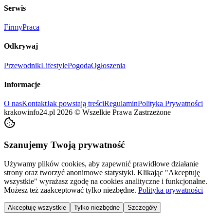
Serwis
Firmy
Praca
Odkrywaj
Przewodnik
Lifestyle
Pogoda
Ogłoszenia
Informacje
O nas
Kontakt
Jak powstają treści
Regulamin
Polityka Prywatności
krakowinfo24.pl
2026
©
Wszelkie Prawa Zastrzeżone
Szanujemy Twoją prywatność
Używamy plików cookies, aby zapewnić prawidłowe działanie
strony oraz tworzyć anonimowe statystyki. Klikając "Akceptuję
wszystkie" wyrażasz zgodę na cookies analityczne i funkcjonalne.
Możesz też zaakceptować tylko niezbędne.
Polityka prywatności
Akceptuję wszystkie
Tylko niezbędne
Szczegóły