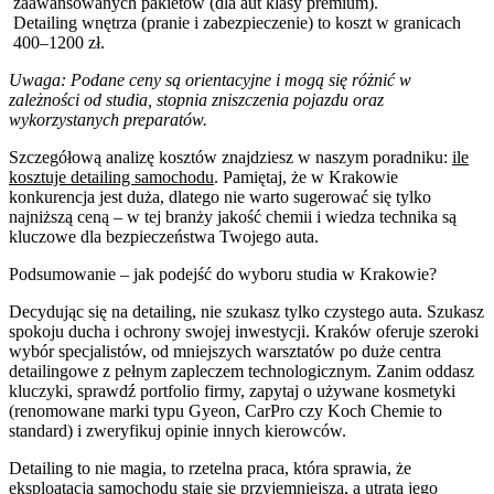
zaawansowanych pakietów (dla aut klasy premium).
Detailing wnętrza (pranie i zabezpieczenie) to koszt w granicach
400–1200 zł.
Uwaga: Podane ceny są orientacyjne i mogą się różnić w
zależności od studia, stopnia zniszczenia pojazdu oraz
wykorzystanych preparatów.
Szczegółową analizę kosztów znajdziesz w naszym poradniku:
ile
kosztuje detailing samochodu
. Pamiętaj, że w Krakowie
konkurencja jest duża, dlatego nie warto sugerować się tylko
najniższą ceną – w tej branży jakość chemii i wiedza technika są
kluczowe dla bezpieczeństwa Twojego auta.
Podsumowanie – jak podejść do wyboru studia w Krakowie?
Decydując się na detailing, nie szukasz tylko czystego auta. Szukasz
spokoju ducha i ochrony swojej inwestycji. Kraków oferuje szeroki
wybór specjalistów, od mniejszych warsztatów po duże centra
detailingowe z pełnym zapleczem technologicznym. Zanim oddasz
kluczyki, sprawdź portfolio firmy, zapytaj o używane kosmetyki
(renomowane marki typu Gyeon, CarPro czy Koch Chemie to
standard) i zweryfikuj opinie innych kierowców.
Detailing to nie magia, to rzetelna praca, która sprawia, że
eksploatacja samochodu staje się przyjemniejsza, a utrata jego