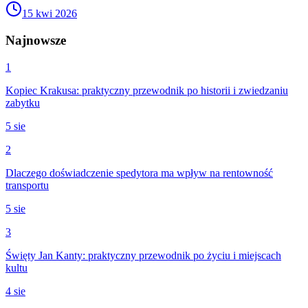
15 kwi 2026
Najnowsze
1
Kopiec Krakusa: praktyczny przewodnik po historii i zwiedzaniu
zabytku
5 sie
2
Dlaczego doświadczenie spedytora ma wpływ na rentowność
transportu
5 sie
3
Święty Jan Kanty: praktyczny przewodnik po życiu i miejscach
kultu
4 sie