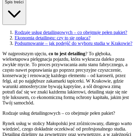
Spis treści
Rodzaje usług detailingowych – co obejmuje pełen pakiet?
Ekonomia detailingu: czy to się opłaca?
Podsumowanie – jak podejść do wyboru studia w Krakowie?
W najprostszym ujęciu,
co to jest detailing
? To głęboka,
wieloetapowa pielęgnacja pojazdu, która wykracza daleko poza
zwykłe mycie. To proces przywracania autu stanu fabrycznego, a
często nawet poprawiania go poprzez precyzyjne czyszczenie,
konserwację i renowację każdego elementu – od karoserii, przez
felgi, aż po najgłębsze zakamarki tapicerki. W Krakowie, gdzie
warunki atmosferyczne bywają kapryśne, a sól drogowa zimą
potrafi dać się we znaki każdemu lakierowi, detailing staje się nie
tyle luksusem, co ekonomiczną formą ochrony kapitału, jakim jest
Twój samochód.
Rodzaje usług detailingowych – co obejmuje pełen pakiet?
Rynek usług w stolicy Małopolski jest zróżnicowany, dlatego warto
wiedzieć, czego dokładnie oczekiwać od profesjonalnego studia.
Detailing dzielimy na zewnętrzny oraz wewnętrzny, a w zależności