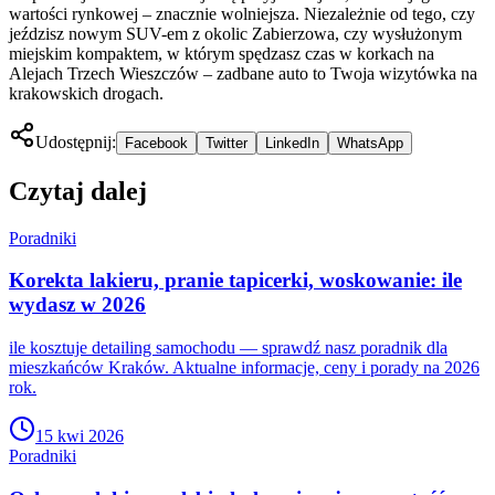
wartości rynkowej – znacznie wolniejsza. Niezależnie od tego, czy
jeździsz nowym SUV-em z okolic Zabierzowa, czy wysłużonym
miejskim kompaktem, w którym spędzasz czas w korkach na
Alejach Trzech Wieszczów – zadbane auto to Twoja wizytówka na
krakowskich drogach.
Udostępnij:
Facebook
Twitter
LinkedIn
WhatsApp
Czytaj dalej
Poradniki
Korekta lakieru, pranie tapicerki, woskowanie: ile
wydasz w 2026
ile kosztuje detailing samochodu — sprawdź nasz poradnik dla
mieszkańców Kraków. Aktualne informacje, ceny i porady na 2026
rok.
15 kwi 2026
Poradniki