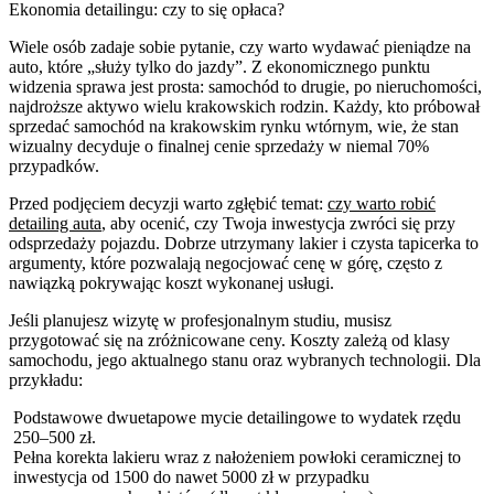
Ekonomia detailingu: czy to się opłaca?
Wiele osób zadaje sobie pytanie, czy warto wydawać pieniądze na
auto, które „służy tylko do jazdy”. Z ekonomicznego punktu
widzenia sprawa jest prosta: samochód to drugie, po nieruchomości,
najdroższe aktywo wielu krakowskich rodzin. Każdy, kto próbował
sprzedać samochód na krakowskim rynku wtórnym, wie, że stan
wizualny decyduje o finalnej cenie sprzedaży w niemal 70%
przypadków.
Przed podjęciem decyzji warto zgłębić temat:
czy warto robić
detailing auta
, aby ocenić, czy Twoja inwestycja zwróci się przy
odsprzedaży pojazdu. Dobrze utrzymany lakier i czysta tapicerka to
argumenty, które pozwalają negocjować cenę w górę, często z
nawiązką pokrywając koszt wykonanej usługi.
Jeśli planujesz wizytę w profesjonalnym studiu, musisz
przygotować się na zróżnicowane ceny. Koszty zależą od klasy
samochodu, jego aktualnego stanu oraz wybranych technologii. Dla
przykładu:
Podstawowe dwuetapowe mycie detailingowe to wydatek rzędu
250–500 zł.
Pełna korekta lakieru wraz z nałożeniem powłoki ceramicznej to
inwestycja od 1500 do nawet 5000 zł w przypadku