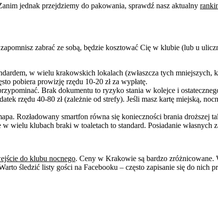
Zanim jednak przejdziemy do pakowania, sprawdź nasz aktualny
ranki
apomnisz zabrać ze sobą, będzie kosztować Cię w klubie (lub u uliczn
andardem, w wielu krakowskich lokalach (zwłaszcza tych mniejszych, kl
to pobiera prowizję rzędu 10-20 zł za wypłatę.
przypominać. Brak dokumentu to ryzyko stania w kolejce i ostateczneg
ek rzędu 40-80 zł (zależnie od strefy). Jeśli masz kartę miejską, n
 mapa. Rozładowany smartfon równa się konieczności brania droższej tak
 wielu klubach braki w toaletach to standard. Posiadanie własnych za
wejście do klubu nocnego
. Ceny w Krakowie są bardzo zróżnicowane. 
arto śledzić listy gości na Facebooku – często zapisanie się do nich