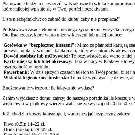
Planowanie budżetu na wieczór w Krakowie to sztuka kompromisu. 
które najlepiej wpisuje się w Twój portfel i oczekiwania.
Lista niezbędników: co zabrać do klubu, żeby nie przepłacać?
Podstawowa zasada ekonomii nocnego życia brzmi: wszystko, czego z
Oto lista rzeczy, które warto mieć w kieszeni lub małej torebce:
Gotówka w "bezpiecznej kieszeni":
Mimo że płatności kartą są st
pozwala uniknąć szukania bankomatu, który w centrum Krakowa częs
Dowód osobisty lub mObywatel:
To oczywistość, ale warto o niej 
Karta miejska lub bilet okresowy:
Taxi w nocy w Krakowie to wydat
oszczędność w portfelu.
Powerbank:
W dzisiejszych czasach telefon to Twój portfel, bilet i
Wkładki higieniczne/chusteczki:
To może wydawać się dziwne, ale w
Budżetowanie wieczoru: ile faktycznie wydasz?
Zanim wyjdziesz z domu, zajrzyj do naszego poradnika
ile kosztuje 
wejściówki w piątkowy wieczór waha się zazwyczaj od 20 do 50 zł. W
Jeśli chodzi o koszty konsumpcji, warto przyjąć bezpieczny zakres:
Piwo (0,5l): 14–22 zł.
Drink (koktajl): 28–45 zł.
Shot (wódka/likier): 12–20 zł.