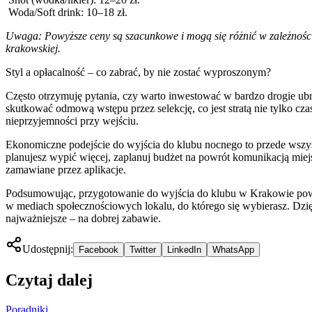
Woda/Soft drink: 10–18 zł.
Uwaga: Powyższe ceny są szacunkowe i mogą się różnić w zależności
krakowskiej.
Styl a opłacalność – co zabrać, by nie zostać wyproszonym?
Często otrzymuję pytania, czy warto inwestować w bardzo drogie ubr
skutkować odmową wstępu przez selekcję, co jest stratą nie tylko cza
nieprzyjemności przy wejściu.
Ekonomiczne podejście do wyjścia do klubu nocnego to przede wszys
planujesz wypić więcej, zaplanuj budżet na powrót komunikacją mie
zamawiane przez aplikacje.
Podsumowując, przygotowanie do wyjścia do klubu w Krakowie powinn
w mediach społecznościowych lokalu, do którego się wybierasz. Dzięk
najważniejsze – na dobrej zabawie.
Udostępnij:
Facebook
Twitter
LinkedIn
WhatsApp
Czytaj dalej
Poradniki