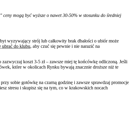
m" ceny mogą być wyższe o nawet 30-50% w stosunku do średniej
byt wyzywający strój lub całkowity brak dbałości o ubiór może
ię ubrać do klubu
, aby czuć się pewnie i nie narazić na
azwyczaj koszt 3-5 zł – zawsze miej tę końcówkę odliczoną. Jeśli
ówek, które w okolicach Rynku bywają znacznie droższe niż te
 przy sobie gotówkę na czarną godzinę i zawsze sprawdzaj promocje
esz stresu i skupisz się na tym, co w krakowskich nocach