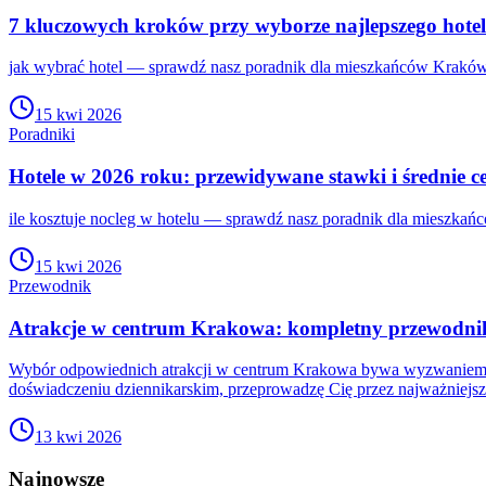
7 kluczowych kroków przy wyborze najlepszego hotel
jak wybrać hotel — sprawdź nasz poradnik dla mieszkańców Kraków. 
15 kwi 2026
Poradniki
Hotele w 2026 roku: przewidywane stawki i średnie 
ile kosztuje nocleg w hotelu — sprawdź nasz poradnik dla mieszkań
15 kwi 2026
Przewodnik
Atrakcje w centrum Krakowa: kompletny przewodnik
Wybór odpowiednich atrakcji w centrum Krakowa bywa wyzwaniem ze 
doświadczeniu dziennikarskim, przeprowadzę Cię przez najważniejsz
13 kwi 2026
Najnowsze