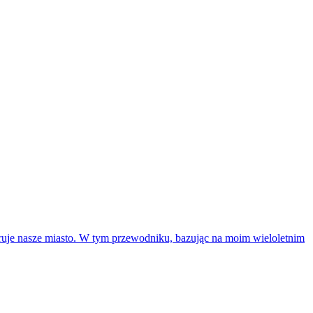
uje nasze miasto. W tym przewodniku, bazując na moim wieloletnim