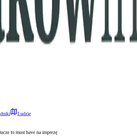
dniki
Ludzie
lucze to must have na imprezę