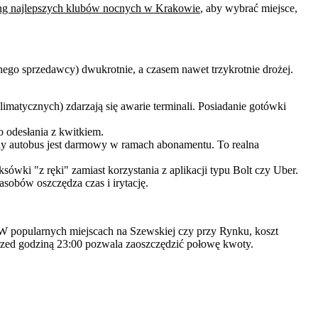
ng najlepszych klubów nocnych w Krakowie
, aby wybrać miejsce,
ego sprzedawcy) dwukrotnie, a czasem nawet trzykrotnie drożej.
imatycznych) zdarzają się awarie terminali. Posiadanie gotówki
o odesłania z kwitkiem.
ocny autobus jest darmowy w ramach abonamentu. To realna
sówki "z ręki" zamiast korzystania z aplikacji typu Bolt czy Uber.
sobów oszczędza czas i irytację.
W popularnych miejscach na Szewskiej czy przy Rynku, koszt
 przed godziną 23:00 pozwala zaoszczędzić połowę kwoty.