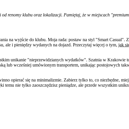
 od renomy klubu oraz lokalizacji. Pamiętaj, że w miejscach "premiu
ania na wyjście do klubu. Moja rada: postaw na styl "Smart Casual". Z
su, ale i pieniędzy wydanych na dojazd. Przeczytaj więcej o tym,
jak s
tkim unikanie "nieprzewidzianych wydatków". Szatnia w Krakowie to z
jską lub wcześniej umówionym transportem, unikając postojowych taks
o opierać się na minimalizmie. Zabierz tylko to, co niezbędne, miej
i temu nie tylko zaoszczędzisz pieniądze, ale przede wszystkim unikni