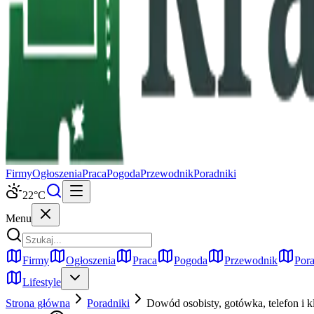
Firmy
Ogłoszenia
Praca
Pogoda
Przewodnik
Poradniki
22
°C
Menu
Firmy
Ogłoszenia
Praca
Pogoda
Przewodnik
Pora
Lifestyle
Strona główna
Poradniki
Dowód osobisty, gotówka, telefon i k