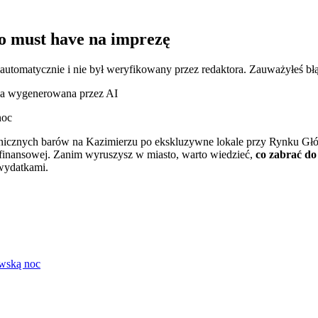
to must have na imprezę
 automatycznie i nie był weryfikowany przez redaktora. Zauważyłeś bł
cja wygenerowana przez AI
noc
iwnicznych barów na Kazimierzu po ekskluzywne lokale przy Rynku Gł
ki finansowej. Zanim wyruszysz w miasto, warto wiedzieć,
co zabrać do
 wydatkami.
owską noc