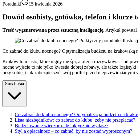
Poradniki
15 kwietnia 2026
Dowód osobisty, gotówka, telefon i klucze 
Treść wygenerowana przez sztuczną inteligencję.
Artykuł powstał
Ilustra
Co zabrać do klubu nocnego? Optymalizacja budżetu na krakowską 
Kraków to miasto, które nigdy nie śpi, a oferta rozrywkowa – od p
nocne wyjście to nie tylko kwestia dobrej zabawy, ale także logisty
przy sobie, i jak zabezpieczyć swój portfel przed nieprzewidzianymi
Spis treści
Co zabrać do klubu nocnego? Optymalizacja budżetu na krak
Lista niezbędników: co zabrać do klubu, żeby nie przepłacać?
Budżetowanie wieczoru: ile faktycznie wydasz?
Styl a opłacalność – co zabrać, by nie zostać wyproszonym?