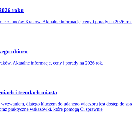
 2026 roku
 mieszkańców Kraków. Aktualne informacje, ceny i porady na 2026 rok
wego ubioru
aków. Aktualne informacje, ceny i porady na 2026 rok.
iach i trendach miasta
 wyzwaniem, dlatego kluczem do udanego wieczoru jest dostęp do sp
 oraz praktyczne wskazówki, które pomogą Ci sprawnie