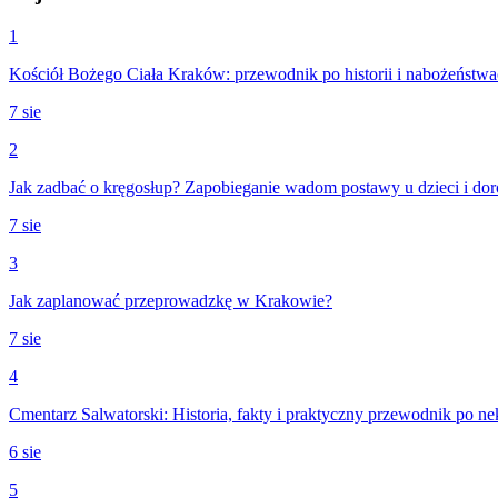
1
Kościół Bożego Ciała Kraków: przewodnik po historii i nabożeństw
7 sie
2
Jak zadbać o kręgosłup? Zapobieganie wadom postawy u dzieci i dor
7 sie
3
Jak zaplanować przeprowadzkę w Krakowie?
7 sie
4
Cmentarz Salwatorski: Historia, fakty i praktyczny przewodnik po ne
6 sie
5