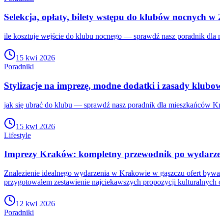
Selekcja, opłaty, bilety wstępu do klubów nocnych w
ile kosztuje wejście do klubu nocnego — sprawdź nasz poradnik dla
15 kwi 2026
Poradniki
Stylizacje na imprezę, modne dodatki i zasady klubo
jak się ubrać do klubu — sprawdź nasz poradnik dla mieszkańców Kr
15 kwi 2026
Lifestyle
Imprezy Kraków: kompletny przewodnik po wydarzen
Znalezienie idealnego wydarzenia w Krakowie w gąszczu ofert bywa
przygotowałem zestawienie najciekawszych propozycji kulturalnych
12 kwi 2026
Poradniki