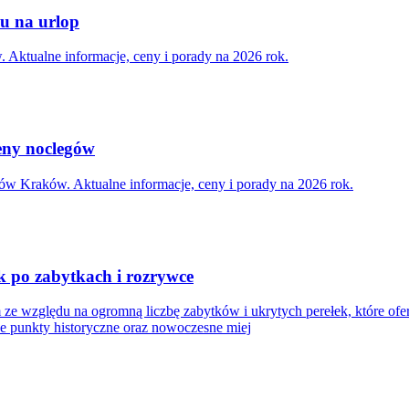
u na urlop
Aktualne informacje, ceny i porady na 2026 rok.
ceny noclegów
ców Kraków. Aktualne informacje, ceny i porady na 2026 rok.
 po zabytkach i rozrywce
względu na ogromną liczbę zabytków i ukrytych perełek, które ofer
e punkty historyczne oraz nowoczesne miej