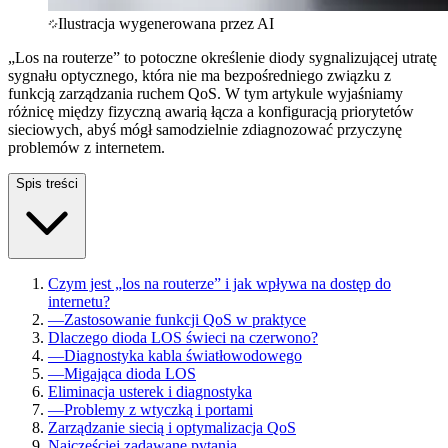
Ilustracja wygenerowana przez AI
„Los na routerze” to potoczne określenie diody sygnalizującej utratę
sygnału optycznego, która nie ma bezpośredniego związku z
funkcją zarządzania ruchem QoS. W tym artykule wyjaśniamy
różnicę między fizyczną awarią łącza a konfiguracją priorytetów
sieciowych, abyś mógł samodzielnie zdiagnozować przyczynę
problemów z internetem.
Spis treści
Czym jest „los na routerze” i jak wpływa na dostęp do
internetu?
—
Zastosowanie funkcji QoS w praktyce
Dlaczego dioda LOS świeci na czerwono?
—
Diagnostyka kabla światłowodowego
—
Migająca dioda LOS
Eliminacja usterek i diagnostyka
—
Problemy z wtyczką i portami
Zarządzanie siecią i optymalizacja QoS
Najczęściej zadawane pytania