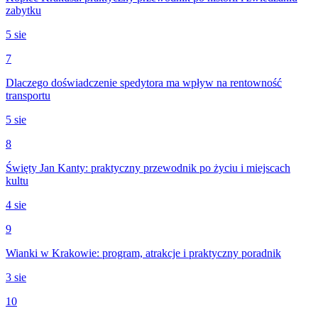
zabytku
5 sie
7
Dlaczego doświadczenie spedytora ma wpływ na rentowność
transportu
5 sie
8
Święty Jan Kanty: praktyczny przewodnik po życiu i miejscach
kultu
4 sie
9
Wianki w Krakowie: program, atrakcje i praktyczny poradnik
3 sie
10