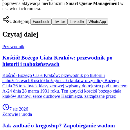
poprawna aktywacja mechanizmu
Smart Queue Management
w
ustawieniach routera.
Udostępnij:
Facebook
Twitter
LinkedIn
WhatsApp
Czytaj dalej
Przewodnik
Kościół Bożego Ciała Kraków: przewodnik po
historii i nabożeństwach
Kościół Bożego Ciała Kraków: przewodnik po historii i
nabożeństwachKościół bożego ciała kraków przy ulicy Bożego
Ciała 26 to zabytek klasy zerowej wpisany do rejestru pod numerem
A-24 dnia 28 marca 1931 roku. Ten gotycki kościół bożego ciała
kraków stanowi serce duchowe Kazimierza, zarządzane przez
7 sie 2026
Zdrowie i uroda
Jak zadbać o kręgosłup? Zapobieganie wadom