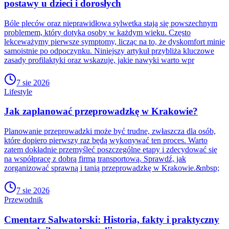
postawy u dzieci i dorosłych
Bóle pleców oraz nieprawidłowa sylwetka stają się powszechnym
problemem, który dotyka osoby w każdym wieku. Często
lekceważymy pierwsze symptomy, licząc na to, że dyskomfort minie
samoistnie po odpoczynku. Niniejszy artykuł przybliża kluczowe
zasady profilaktyki oraz wskazuje, jakie nawyki warto wpr
7 sie 2026
Lifestyle
Jak zaplanować przeprowadzkę w Krakowie?
Planowanie przeprowadzki może być trudne, zwłaszcza dla osób,
które dopiero pierwszy raz będą wykonywać ten proces. Warto
zatem dokładnie przemyśleć poszczególne etapy i zdecydować się
na współpracę z dobrą firmą transportową. Sprawdź, jak
zorganizować sprawną i tanią przeprowadzkę w Krakowie.&nbsp;
7 sie 2026
Przewodnik
Cmentarz Salwatorski: Historia, fakty i praktyczny