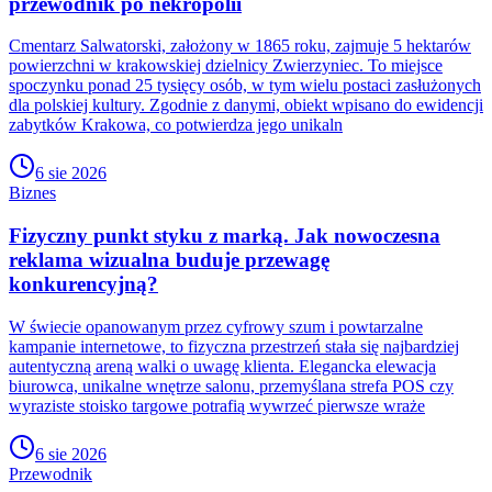
przewodnik po nekropolii
Cmentarz Salwatorski, założony w 1865 roku, zajmuje 5 hektarów
powierzchni w krakowskiej dzielnicy Zwierzyniec. To miejsce
spoczynku ponad 25 tysięcy osób, w tym wielu postaci zasłużonych
dla polskiej kultury. Zgodnie z danymi, obiekt wpisano do ewidencji
zabytków Krakowa, co potwierdza jego unikaln
6 sie 2026
Biznes
Fizyczny punkt styku z marką. Jak nowoczesna
reklama wizualna buduje przewagę
konkurencyjną?
W świecie opanowanym przez cyfrowy szum i powtarzalne
kampanie internetowe, to fizyczna przestrzeń stała się najbardziej
autentyczną areną walki o uwagę klienta. Elegancka elewacja
biurowca, unikalne wnętrze salonu, przemyślana strefa POS czy
wyraziste stoisko targowe potrafią wywrzeć pierwsze wraże
6 sie 2026
Przewodnik