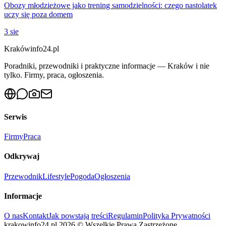
Obozy młodzieżowe jako trening samodzielności: czego nastolatek
uczy się poza domem
3 sie
Krakówinfo24.pl
Poradniki, przewodniki i praktyczne informacje — Kraków i nie
tylko. Firmy, praca, ogłoszenia.
Serwis
Firmy
Praca
Odkrywaj
Przewodnik
Lifestyle
Pogoda
Ogłoszenia
Informacje
O nas
Kontakt
Jak powstają treści
Regulamin
Polityka Prywatności
krakowinfo24.pl
2026
©
Wszelkie Prawa Zastrzeżone