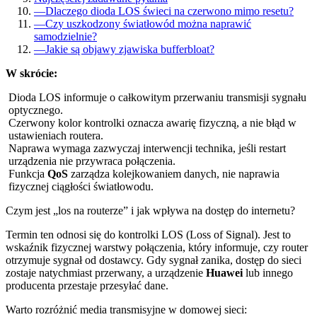
—
Dlaczego dioda LOS świeci na czerwono mimo resetu?
—
Czy uszkodzony światłowód można naprawić
samodzielnie?
—
Jakie są objawy zjawiska bufferbloat?
W skrócie:
Dioda LOS informuje o całkowitym przerwaniu transmisji sygnału
optycznego.
Czerwony kolor kontrolki oznacza awarię fizyczną, a nie błąd w
ustawieniach routera.
Naprawa wymaga zazwyczaj interwencji technika, jeśli restart
urządzenia nie przywraca połączenia.
Funkcja
QoS
zarządza kolejkowaniem danych, nie naprawia
fizycznej ciągłości światłowodu.
Czym jest „los na routerze” i jak wpływa na dostęp do internetu?
Termin ten odnosi się do kontrolki LOS (Loss of Signal). Jest to
wskaźnik fizycznej warstwy połączenia, który informuje, czy router
otrzymuje sygnał od dostawcy. Gdy sygnał zanika, dostęp do sieci
zostaje natychmiast przerwany, a urządzenie
Huawei
lub innego
producenta przestaje przesyłać dane.
Warto rozróżnić media transmisyjne w domowej sieci: