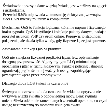
Światłowód: przesyła dane wiązką światła, jest wrażliwy na zgięcia
i uszkodzenia.
Przewód RJ45: odpowiada za transmisję elektryczną wewnątrz
sieci LAN między routerem a komputerem.
Mechanizm QoS to funkcja logiczna, która nie naprawi fizycznego
braku sygnału. QoS klasyfikuje i kolejkuje pakiety danych, nadając
priorytet usługom VoIP czy grom online. Poprawia to stabilność
połączenia, ale działa tylko wtedy, gdy fizyczne łącze jest sprawne.
Zastosowanie funkcji QoS w praktyce
QoS nie zwiększa fizycznej prędkości łącza, lecz optymalizuje
dostępną przepustowość. Algorytmy typu LLQ minimalizują
opóźnienia i jitter w ruchu głosowym. Funkcje policing i shaping
ograniczają prędkość mniej ważnych usług, zapobiegając
przeciążeniu łącza przez procesy w tle.
Dlaczego dioda LOS świeci na czerwono?
Świecąca na czerwono dioda oznacza, że wkładka optyczna nie
wykrywa wiązki światła o odpowiedniej mocy. Brak sygnału
uniemożliwia odebranie ramek danych z centrali operatora, co czyni
usługę bezużyteczną do momentu usunięcia awarii.