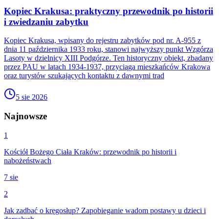
Kopiec Krakusa: praktyczny przewodnik po historii
i zwiedzaniu zabytku
Kopiec Krakusa, wpisany do rejestru zabytków pod nr. A-955 z
dnia 11 października 1933 roku, stanowi najwyższy punkt Wzgórza
Lasoty w dzielnicy XIII Podgórze. Ten historyczny obiekt, zbadany
przez PAU w latach 1934-1937, przyciąga mieszkańców Krakowa
oraz turystów szukających kontaktu z dawnymi trad
5 sie 2026
Najnowsze
1
Kościół Bożego Ciała Kraków: przewodnik po historii i
nabożeństwach
7 sie
2
Jak zadbać o kręgosłup? Zapobieganie wadom postawy u dzieci i