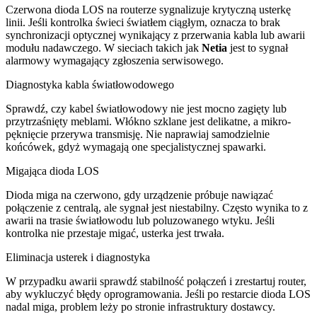
Czerwona dioda LOS na routerze sygnalizuje krytyczną usterkę
linii. Jeśli kontrolka świeci światłem ciągłym, oznacza to brak
synchronizacji optycznej wynikający z przerwania kabla lub awarii
modułu nadawczego. W sieciach takich jak
Netia
jest to sygnał
alarmowy wymagający zgłoszenia serwisowego.
Diagnostyka kabla światłowodowego
Sprawdź, czy kabel światłowodowy nie jest mocno zagięty lub
przytrzaśnięty meblami. Włókno szklane jest delikatne, a mikro-
pęknięcie przerywa transmisję. Nie naprawiaj samodzielnie
końcówek, gdyż wymagają one specjalistycznej spawarki.
Migająca dioda LOS
Dioda miga na czerwono, gdy urządzenie próbuje nawiązać
połączenie z centralą, ale sygnał jest niestabilny. Często wynika to z
awarii na trasie światłowodu lub poluzowanego wtyku. Jeśli
kontrolka nie przestaje migać, usterka jest trwała.
Eliminacja usterek i diagnostyka
W przypadku awarii sprawdź stabilność połączeń i zrestartuj router,
aby wykluczyć błędy oprogramowania. Jeśli po restarcie dioda LOS
nadal miga, problem leży po stronie infrastruktury dostawcy.