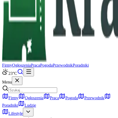
Firmy
Ogłoszenia
Praca
Pogoda
Przewodnik
Poradniki
23
°C
Menu
Firmy
Ogłoszenia
Praca
Pogoda
Przewodnik
Poradniki
Ludzie
Lifestyle