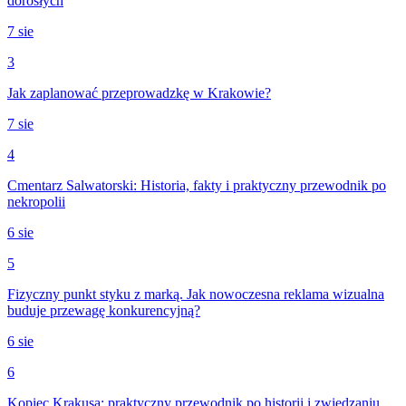
dorosłych
7 sie
3
Jak zaplanować przeprowadzkę w Krakowie?
7 sie
4
Cmentarz Salwatorski: Historia, fakty i praktyczny przewodnik po
nekropolii
6 sie
5
Fizyczny punkt styku z marką. Jak nowoczesna reklama wizualna
buduje przewagę konkurencyjną?
6 sie
6
Kopiec Krakusa: praktyczny przewodnik po historii i zwiedzaniu