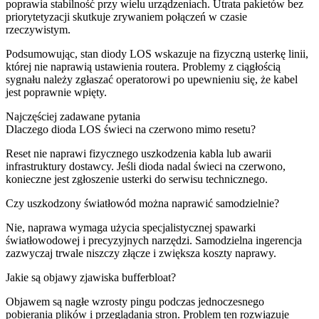
poprawia stabilność przy wielu urządzeniach. Utrata pakietów bez
priorytetyzacji skutkuje zrywaniem połączeń w czasie
rzeczywistym.
Podsumowując, stan diody LOS wskazuje na fizyczną usterkę linii,
której nie naprawią ustawienia routera. Problemy z ciągłością
sygnału należy zgłaszać operatorowi po upewnieniu się, że kabel
jest poprawnie wpięty.
Najczęściej zadawane pytania
Dlaczego dioda LOS świeci na czerwono mimo resetu?
Reset nie naprawi fizycznego uszkodzenia kabla lub awarii
infrastruktury dostawcy. Jeśli dioda nadal świeci na czerwono,
konieczne jest zgłoszenie usterki do serwisu technicznego.
Czy uszkodzony światłowód można naprawić samodzielnie?
Nie, naprawa wymaga użycia specjalistycznej spawarki
światłowodowej i precyzyjnych narzędzi. Samodzielna ingerencja
zazwyczaj trwale niszczy złącze i zwiększa koszty naprawy.
Jakie są objawy zjawiska bufferbloat?
Objawem są nagłe wzrosty pingu podczas jednoczesnego
pobierania plików i przeglądania stron. Problem ten rozwiązuje