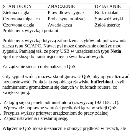
STAN DIODY
ZNACZENIE
DZIAŁANIE
Zielona ciągła
Prawidłowy sygnał
Brak działań
Czerwona migająca
Próba synchronizacji
Sprawdź wtyki
Czerwona ciągła
Awaria łącza
Zgłoś usterkę
Problemy z wtyczką i portami
Problemy z wtyczką dotyczą zabrudzenia styków lub poluzowania
złącza typu SC/APC. Nawet pył może drastycznie obniżyć moc
sygnału. Pamiętaj też, że porty USB w urządzeniach typu
Netia
Spot nie służą do transmisji danych światłowodowych.
Zarządzanie siecią i optymalizacja QoS
Gdy sygnał wróci, możesz skonfigurować
QoS
, aby optymalizować
przepustowość. Funkcja ta zapobiega zjawisku
bufferbloat
, czyli
nadmiernemu gromadzeniu się danych w buforach routera, co
zwiększa ping.
Zaloguj się do panelu administratora (zazwyczaj 192.168.1.1).
Wprowadź poprawne wartości prędkości łącza w sekcji QoS.
Przypisz wyższy priorytet urządzeniom do pracy zdalnej.
Zapisz ustawienia i zrestartuj sesję.
Włączenie QoS może nieznacznie obniżyć prędkość w testach, ale