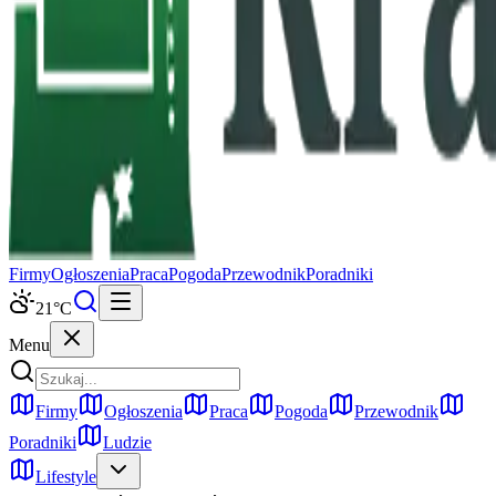
Firmy
Ogłoszenia
Praca
Pogoda
Przewodnik
Poradniki
21
°C
Menu
Firmy
Ogłoszenia
Praca
Pogoda
Przewodnik
Poradniki
Ludzie
Lifestyle