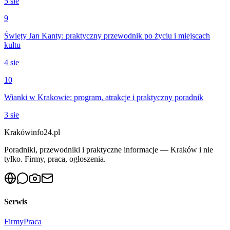
5 sie
9
Święty Jan Kanty: praktyczny przewodnik po życiu i miejscach
kultu
4 sie
10
Wianki w Krakowie: program, atrakcje i praktyczny poradnik
3 sie
Krakówinfo24.pl
Poradniki, przewodniki i praktyczne informacje — Kraków i nie
tylko. Firmy, praca, ogłoszenia.
Serwis
Firmy
Praca