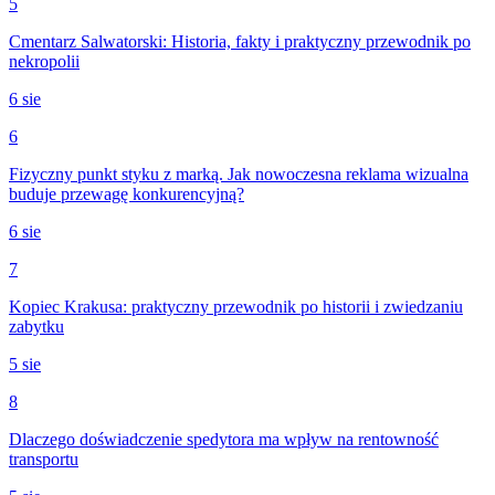
5
Cmentarz Salwatorski: Historia, fakty i praktyczny przewodnik po
nekropolii
6 sie
6
Fizyczny punkt styku z marką. Jak nowoczesna reklama wizualna
buduje przewagę konkurencyjną?
6 sie
7
Kopiec Krakusa: praktyczny przewodnik po historii i zwiedzaniu
zabytku
5 sie
8
Dlaczego doświadczenie spedytora ma wpływ na rentowność
transportu