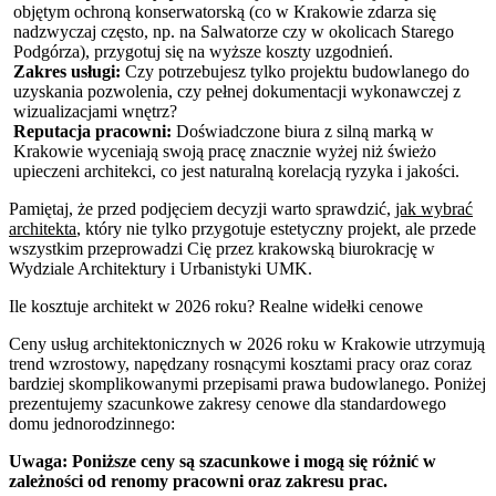
objętym ochroną konserwatorską (co w Krakowie zdarza się
nadzwyczaj często, np. na Salwatorze czy w okolicach Starego
Podgórza), przygotuj się na wyższe koszty uzgodnień.
Zakres usługi:
Czy potrzebujesz tylko projektu budowlanego do
uzyskania pozwolenia, czy pełnej dokumentacji wykonawczej z
wizualizacjami wnętrz?
Reputacja pracowni:
Doświadczone biura z silną marką w
Krakowie wyceniają swoją pracę znacznie wyżej niż świeżo
upieczeni architekci, co jest naturalną korelacją ryzyka i jakości.
Pamiętaj, że przed podjęciem decyzji warto sprawdzić,
jak wybrać
architekta
, który nie tylko przygotuje estetyczny projekt, ale przede
wszystkim przeprowadzi Cię przez krakowską biurokrację w
Wydziale Architektury i Urbanistyki UMK.
Ile kosztuje architekt w 2026 roku? Realne widełki cenowe
Ceny usług architektonicznych w 2026 roku w Krakowie utrzymują
trend wzrostowy, napędzany rosnącymi kosztami pracy oraz coraz
bardziej skomplikowanymi przepisami prawa budowlanego. Poniżej
prezentujemy szacunkowe zakresy cenowe dla standardowego
domu jednorodzinnego:
Uwaga: Poniższe ceny są szacunkowe i mogą się różnić w
zależności od renomy pracowni oraz zakresu prac.