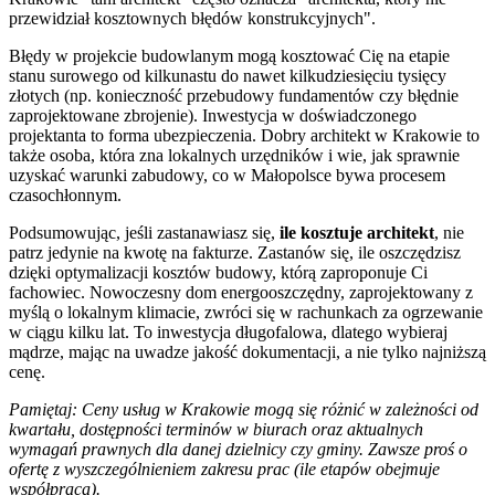
przewidział kosztownych błędów konstrukcyjnych".
Błędy w projekcie budowlanym mogą kosztować Cię na etapie
stanu surowego od kilkunastu do nawet kilkudziesięciu tysięcy
złotych (np. konieczność przebudowy fundamentów czy błędnie
zaprojektowane zbrojenie). Inwestycja w doświadczonego
projektanta to forma ubezpieczenia. Dobry architekt w Krakowie to
także osoba, która zna lokalnych urzędników i wie, jak sprawnie
uzyskać warunki zabudowy, co w Małopolsce bywa procesem
czasochłonnym.
Podsumowując, jeśli zastanawiasz się,
ile kosztuje architekt
, nie
patrz jedynie na kwotę na fakturze. Zastanów się, ile oszczędzisz
dzięki optymalizacji kosztów budowy, którą zaproponuje Ci
fachowiec. Nowoczesny dom energooszczędny, zaprojektowany z
myślą o lokalnym klimacie, zwróci się w rachunkach za ogrzewanie
w ciągu kilku lat. To inwestycja długofalowa, dlatego wybieraj
mądrze, mając na uwadze jakość dokumentacji, a nie tylko najniższą
cenę.
Pamiętaj: Ceny usług w Krakowie mogą się różnić w zależności od
kwartału, dostępności terminów w biurach oraz aktualnych
wymagań prawnych dla danej dzielnicy czy gminy. Zawsze proś o
ofertę z wyszczególnieniem zakresu prac (ile etapów obejmuje
współpraca).