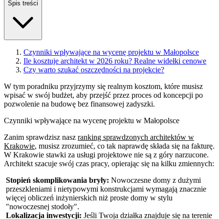
Spis treści
Czynniki wpływające na wycenę projektu w Małopolsce
Ile kosztuje architekt w 2026 roku? Realne widełki cenowe
Czy warto szukać oszczędności na projekcie?
W tym poradniku przyjrzymy się realnym kosztom, które musisz
wpisać w swój budżet, aby przejść przez proces od koncepcji po
pozwolenie na budowę bez finansowej zadyszki.
Czynniki wpływające na wycenę projektu w Małopolsce
Zanim sprawdzisz nasz
ranking sprawdzonych architektów w
Krakowie
, musisz zrozumieć, co tak naprawdę składa się na fakturę.
W Krakowie stawki za usługi projektowe nie są z góry narzucone.
Architekt szacuje swój czas pracy, opierając się na kilku zmiennych:
Stopień skomplikowania bryły:
Nowoczesne domy z dużymi
przeszkleniami i nietypowymi konstrukcjami wymagają znacznie
więcej obliczeń inżynierskich niż proste domy w stylu
"nowoczesnej stodoły".
Lokalizacja inwestycji:
Jeśli Twoja działka znajduje się na terenie