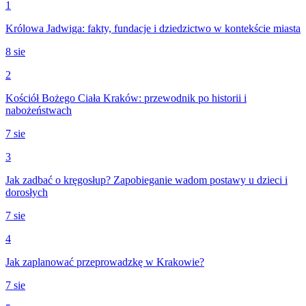
1
Królowa Jadwiga: fakty, fundacje i dziedzictwo w kontekście miasta
8 sie
2
Kościół Bożego Ciała Kraków: przewodnik po historii i
nabożeństwach
7 sie
3
Jak zadbać o kręgosłup? Zapobieganie wadom postawy u dzieci i
dorosłych
7 sie
4
Jak zaplanować przeprowadzkę w Krakowie?
7 sie