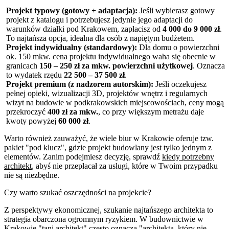
Projekt typowy (gotowy + adaptacja):
Jeśli wybierasz gotowy
projekt z katalogu i potrzebujesz jedynie jego adaptacji do
warunków działki pod Krakowem, zapłacisz od
4 000 do 9 000 zł
.
To najtańsza opcja, idealna dla osób z napiętym budżetem.
Projekt indywidualny (standardowy):
Dla domu o powierzchni
ok. 150 mkw. cena projektu indywidualnego waha się obecnie w
granicach
150 – 250 zł za mkw. powierzchni użytkowej
. Oznacza
to wydatek rzędu
22 500 – 37 500 zł
.
Projekt premium (z nadzorem autorskim):
Jeśli oczekujesz
pełnej opieki, wizualizacji 3D, projektów wnętrz i regularnych
wizyt na budowie w podkrakowskich miejscowościach, ceny mogą
przekroczyć
400 zł za mkw.
, co przy większym metrażu daje
kwoty powyżej
60 000 zł
.
Warto również zauważyć, że wiele biur w Krakowie oferuje tzw.
pakiet "pod klucz", gdzie projekt budowlany jest tylko jednym z
elementów. Zanim podejmiesz decyzję, sprawdź
kiedy potrzebny
architekt
, abyś nie przepłacał za usługi, które w Twoim przypadku
nie są niezbędne.
Czy warto szukać oszczędności na projekcie?
Z perspektywy ekonomicznej, szukanie najtańszego architekta to
strategia obarczona ogromnym ryzykiem. W budownictwie w
Krakowie "tani architekt" często oznacza "architekta, który nie