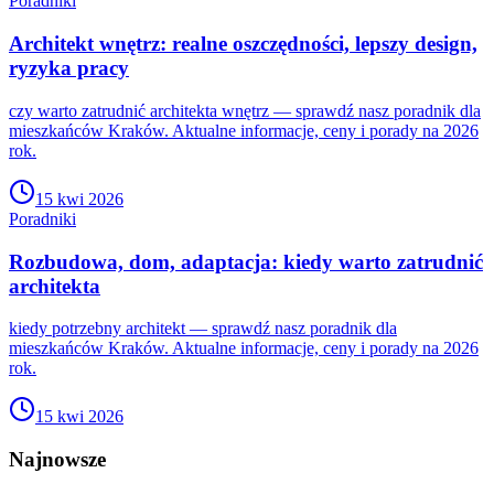
Poradniki
Architekt wnętrz: realne oszczędności, lepszy design,
ryzyka pracy
czy warto zatrudnić architekta wnętrz — sprawdź nasz poradnik dla
mieszkańców Kraków. Aktualne informacje, ceny i porady na 2026
rok.
15 kwi 2026
Poradniki
Rozbudowa, dom, adaptacja: kiedy warto zatrudnić
architekta
kiedy potrzebny architekt — sprawdź nasz poradnik dla
mieszkańców Kraków. Aktualne informacje, ceny i porady na 2026
rok.
15 kwi 2026
Najnowsze