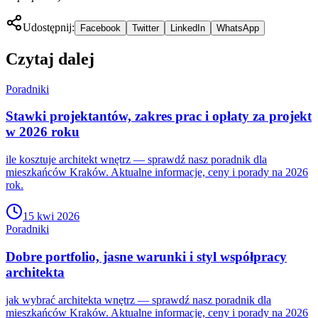
Udostępnij:
Facebook
Twitter
LinkedIn
WhatsApp
Czytaj dalej
Poradniki
Stawki projektantów, zakres prac i opłaty za projekt
w 2026 roku
ile kosztuje architekt wnętrz — sprawdź nasz poradnik dla
mieszkańców Kraków. Aktualne informacje, ceny i porady na 2026
rok.
15 kwi 2026
Poradniki
Dobre portfolio, jasne warunki i styl współpracy
architekta
jak wybrać architekta wnętrz — sprawdź nasz poradnik dla
mieszkańców Kraków. Aktualne informacje, ceny i porady na 2026