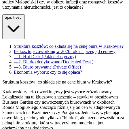
stolicy Małopolski i czy w obliczu inflacji oraz rosnących kosztów
utrzymania nieruchomości, jest to opłacalne?
Spis treści
Struktura kosztów: co składa się na cenę biura w Krakowie?
Ile kosztuje coworking w 2026 roku – przegląd cenowy
—
1. Hot Desk (Pakiet elastyczny)
—
2. Biurko dedykowane (Dedicated Desk)
—
3. Biuro prywatne (Private Office)
Ekonomia wyboru: czy to się opłaca?
Struktura kosztów: co składa się na cenę biura w Krakowie?
Krakowski rynek coworkingowy jest wysoce zróżnicowany.
Lokalizacja ma tu kluczowe znaczenie – stawki w prestiżowym
Business Garden czy nowoczesnych biurowcach w okolicach
Ronda Mogilskiego znacząco różnią się od cen w adaptowanych
kamienicach na Kazimierzu czy Podgórzu. Jednakże, wybierając
coworking, płacimy nie tylko za "biurko", ale przede wszystkim za
pełną infrastrukturę, która w tradycyjnym modelu najmu
obciążyłaby nas dodatkowo.