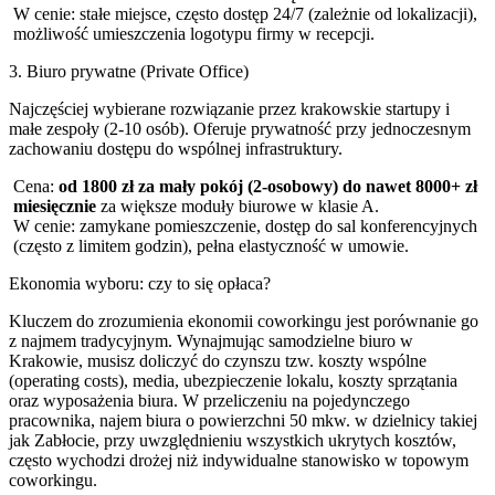
W cenie: stałe miejsce, często dostęp 24/7 (zależnie od lokalizacji),
możliwość umieszczenia logotypu firmy w recepcji.
3. Biuro prywatne (Private Office)
Najczęściej wybierane rozwiązanie przez krakowskie startupy i
małe zespoły (2-10 osób). Oferuje prywatność przy jednoczesnym
zachowaniu dostępu do wspólnej infrastruktury.
Cena:
od 1800 zł za mały pokój (2-osobowy) do nawet 8000+ zł
miesięcznie
za większe moduły biurowe w klasie A.
W cenie: zamykane pomieszczenie, dostęp do sal konferencyjnych
(często z limitem godzin), pełna elastyczność w umowie.
Ekonomia wyboru: czy to się opłaca?
Kluczem do zrozumienia ekonomii coworkingu jest porównanie go
z najmem tradycyjnym. Wynajmując samodzielne biuro w
Krakowie, musisz doliczyć do czynszu tzw. koszty wspólne
(operating costs), media, ubezpieczenie lokalu, koszty sprzątania
oraz wyposażenia biura. W przeliczeniu na pojedynczego
pracownika, najem biura o powierzchni 50 mkw. w dzielnicy takiej
jak Zabłocie, przy uwzględnieniu wszystkich ukrytych kosztów,
często wychodzi drożej niż indywidualne stanowisko w topowym
coworkingu.