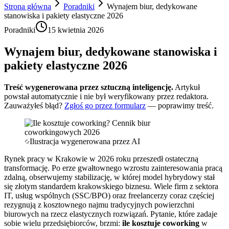
Strona główna
Poradniki
Wynajem biur, dedykowane
stanowiska i pakiety elastyczne 2026
Poradniki
15 kwietnia 2026
Wynajem biur, dedykowane stanowiska i
pakiety elastyczne 2026
Treść wygenerowana przez sztuczną inteligencję.
Artykuł
powstał automatycznie i nie był weryfikowany przez redaktora.
Zauważyłeś błąd?
Zgłoś go przez formularz
— poprawimy treść.
Ilustracja wygenerowana przez AI
Rynek pracy w Krakowie w 2026 roku przeszedł ostateczną
transformację. Po erze gwałtownego wzrostu zainteresowania pracą
zdalną, obserwujemy stabilizację, w której model hybrydowy stał
się złotym standardem krakowskiego biznesu. Wiele firm z sektora
IT, usług wspólnych (SSC/BPO) oraz freelancerzy coraz częściej
rezygnują z kosztownego najmu tradycyjnych powierzchni
biurowych na rzecz elastycznych rozwiązań. Pytanie, które zadaje
sobie wielu przedsiębiorców, brzmi:
ile kosztuje coworking
w