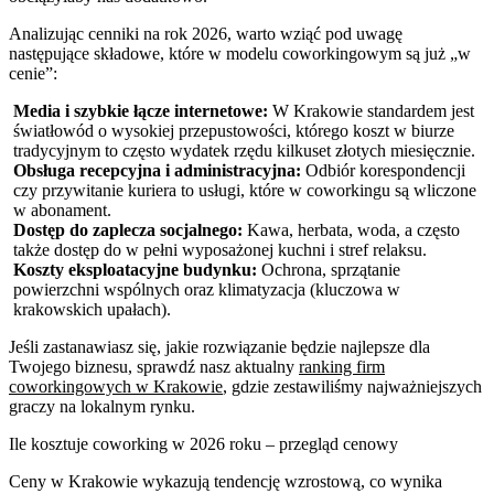
Analizując cenniki na rok 2026, warto wziąć pod uwagę
następujące składowe, które w modelu coworkingowym są już „w
cenie”:
Media i szybkie łącze internetowe:
W Krakowie standardem jest
światłowód o wysokiej przepustowości, którego koszt w biurze
tradycyjnym to często wydatek rzędu kilkuset złotych miesięcznie.
Obsługa recepcyjna i administracyjna:
Odbiór korespondencji
czy przywitanie kuriera to usługi, które w coworkingu są wliczone
w abonament.
Dostęp do zaplecza socjalnego:
Kawa, herbata, woda, a często
także dostęp do w pełni wyposażonej kuchni i stref relaksu.
Koszty eksploatacyjne budynku:
Ochrona, sprzątanie
powierzchni wspólnych oraz klimatyzacja (kluczowa w
krakowskich upałach).
Jeśli zastanawiasz się, jakie rozwiązanie będzie najlepsze dla
Twojego biznesu, sprawdź nasz aktualny
ranking firm
coworkingowych w Krakowie
, gdzie zestawiliśmy najważniejszych
graczy na lokalnym rynku.
Ile kosztuje coworking w 2026 roku – przegląd cenowy
Ceny w Krakowie wykazują tendencję wzrostową, co wynika