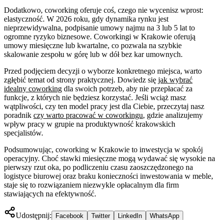
Dodatkowo, coworking oferuje coś, czego nie wycenisz wprost:
elastyczność. W 2026 roku, gdy dynamika rynku jest
nieprzewidywalna, podpisanie umowy najmu na 3 lub 5 lat to
ogromne ryzyko biznesowe. Coworkingi w Krakowie oferują
umowy miesięczne lub kwartalne, co pozwala na szybkie
skalowanie zespołu w górę lub w dół bez kar umownych.
Przed podjęciem decyzji o wyborze konkretnego miejsca, warto
zgłębić temat od strony praktycznej. Dowiedz się
jak wybrać
idealny coworking
dla swoich potrzeb, aby nie przepłacać za
funkcje, z których nie będziesz korzystać. Jeśli wciąż masz
wątpliwości, czy ten model pracy jest dla Ciebie, przeczytaj nasz
poradnik
czy warto pracować w coworkingu
, gdzie analizujemy
wpływ pracy w grupie na produktywność krakowskich
specjalistów.
Podsumowując, coworking w Krakowie to inwestycja w spokój
operacyjny. Choć stawki miesięczne mogą wydawać się wysokie na
pierwszy rzut oka, po podliczeniu czasu zaoszczędzonego na
logistyce biurowej oraz braku konieczności inwestowania w meble,
staje się to rozwiązaniem niezwykle opłacalnym dla firm
stawiających na efektywność.
Udostępnij:
Facebook
Twitter
LinkedIn
WhatsApp