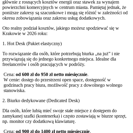
głównie z rosnących kosztów energii oraz stawek za wynajem
powierzchni komercyjnych w centrum miasta. Pamiętaj jednak, że
poniższe zakresy są szacunkowe i mogą się różnić w zależności od
okresu zobowiązania oraz zakresu usług dodatkowych.
Oto realny podział kosztów, jakiego możesz spodziewać się w
Krakowie w 2026 roku:
1. Hot Desk (Pakiet elastyczny)
To rozwiązanie dla osób, które potrzebują biurka „na już” i nie
przywiązują się do jednego konkretnego miejsca. Idealne dla
freelancerów i osób pracujących w podróży.
Cena:
od 600 zł do 950 zł netto miesięcznie
.
W cenie: dostęp do przestrzeni open space, dostępność w
godzinach pracy biura, możliwość pracy z dowolnego wolnego
stanowiska.
2. Biurko dedykowane (Dedicated Desk)
Dla osób, które lubią mieć swoje stałe miejsce z dostępem do
zamykanej szafki (kontenerka) i często zostawiają w biurze sprzęt,
np. monitor czy dodatkową klawiaturę.
Cena:
od 900 zł do 1400 zł netto miesięcznie
.