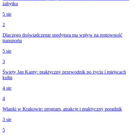
zabytku
5 sie
2
Dlaczego doświadczenie spedytora ma wpływ na rentowność
transportu
5 sie
3
Święty Jan Kanty: praktyczny przewodnik po życiu i miejscach
kultu
4 sie
4
Wianki w Krakowie: program, atrakcje i praktyczny poradnik
3 sie
5