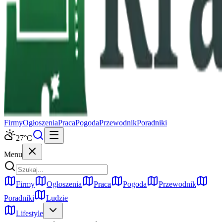
Firmy
Ogłoszenia
Praca
Pogoda
Przewodnik
Poradniki
27
°C
Menu
Firmy
Ogłoszenia
Praca
Pogoda
Przewodnik
Poradniki
Ludzie
Lifestyle