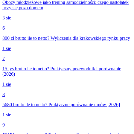
Obozy młodzieżowe jako trening samodzielności: czego nastolatek
uczy się poza domem
3 sie
6
800 zł brutto ile to netto? Wyliczenia dla krakowskiego rynku pracy
1 sie
7
15 tys brutto ile to netto? Praktyczny przewodnik i porównanie
(2026)
1 sie
8
5680 brutto ile to netto? Praktyczne porównanie umów [2026]
1 sie
9