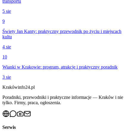
transportu
5 sie
9
Święty Jan Kanty: praktyczny przewodnik po życiu i miejscach
kultu
4 sie
10
Wianki w Krakowie: program, atrakcje i praktyczny poradnik
3 sie
Krakówinfo24.pl
Poradniki, przewodniki i praktyczne informacje — Kraków i nie
tylko. Firmy, praca, ogłoszenia.
Serwis