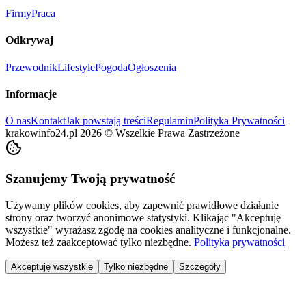
Firmy
Praca
Odkrywaj
Przewodnik
Lifestyle
Pogoda
Ogłoszenia
Informacje
O nas
Kontakt
Jak powstają treści
Regulamin
Polityka Prywatności
krakowinfo24.pl
2026
©
Wszelkie Prawa Zastrzeżone
Szanujemy Twoją prywatność
Używamy plików cookies, aby zapewnić prawidłowe działanie
strony oraz tworzyć anonimowe statystyki. Klikając "Akceptuję
wszystkie" wyrażasz zgodę na cookies analityczne i funkcjonalne.
Możesz też zaakceptować tylko niezbędne.
Polityka prywatności
Akceptuję wszystkie
Tylko niezbędne
Szczegóły