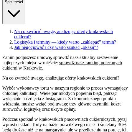
Spis treści
Na co zwrócić uwagę, analizując oferty krakowskich
cukierni?
Logistyka i terminy — kiedy warto „zaklepać” termin?
Jak negocjować i czy warto szukać „okazji”?
Zanim podpiszesz umowę, sprawdź nasz aktualny zestawienie
najlepszych miejsc w mieście:
sprawdź nasz ranking polecanych
cukierni w Krakowie
.
Na co zwrócić uwagę, analizując oferty krakowskich cukierni?
Wybór wykonawcy tortu w naszym regionie to proces wymagający
chłodnej kalkulacji. Wiele par młodych popełnia błąd, patrząc
wyłącznie na zdjęcia z Instagrama. Z ekonomicznego punktu
widzenia, musisz wziąć pod uwagę trzy główne czynniki: koszt
surowców, logistykę oraz ukryte opłaty.
Podczas spotkań w krakowskich pracowniach cukierniczych, pytaj
wprost o skład. Torty na bazie prawdziwego masła i śmietany 36%
będą droższe niż te na margarynie, ale w przeliczeniu na porcję, ich