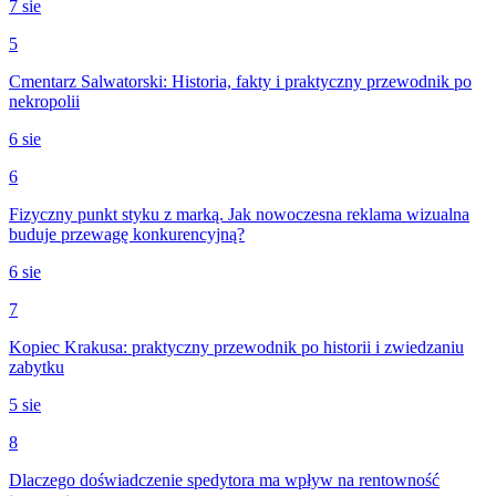
7 sie
5
Cmentarz Salwatorski: Historia, fakty i praktyczny przewodnik po
nekropolii
6 sie
6
Fizyczny punkt styku z marką. Jak nowoczesna reklama wizualna
buduje przewagę konkurencyjną?
6 sie
7
Kopiec Krakusa: praktyczny przewodnik po historii i zwiedzaniu
zabytku
5 sie
8
Dlaczego doświadczenie spedytora ma wpływ na rentowność