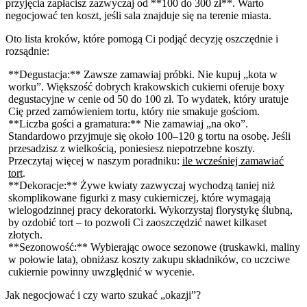
przyjęcia zapłacisz zazwyczaj od **100 do 300 zł**. Warto
negocjować ten koszt, jeśli sala znajduje się na terenie miasta.
Oto lista kroków, które pomogą Ci podjąć decyzję oszczędnie i
rozsądnie:
**Degustacja:** Zawsze zamawiaj próbki. Nie kupuj „kota w
worku”. Większość dobrych krakowskich cukierni oferuje boxy
degustacyjne w cenie od 50 do 100 zł. To wydatek, który uratuje
Cię przed zamówieniem tortu, który nie smakuje gościom.
**Liczba gości a gramatura:** Nie zamawiaj „na oko”.
Standardowo przyjmuje się około 100–120 g tortu na osobę. Jeśli
przesadzisz z wielkością, poniesiesz niepotrzebne koszty.
Przeczytaj więcej w naszym poradniku:
ile wcześniej zamawiać
tort
.
**Dekoracje:** Żywe kwiaty zazwyczaj wychodzą taniej niż
skomplikowane figurki z masy cukierniczej, które wymagają
wielogodzinnej pracy dekoratorki. Wykorzystaj florystykę ślubną,
by ozdobić tort – to pozwoli Ci zaoszczędzić nawet kilkaset
złotych.
**Sezonowość:** Wybierając owoce sezonowe (truskawki, maliny
w połowie lata), obniżasz koszty zakupu składników, co uczciwe
cukiernie powinny uwzględnić w wycenie.
Jak negocjować i czy warto szukać „okazji”?