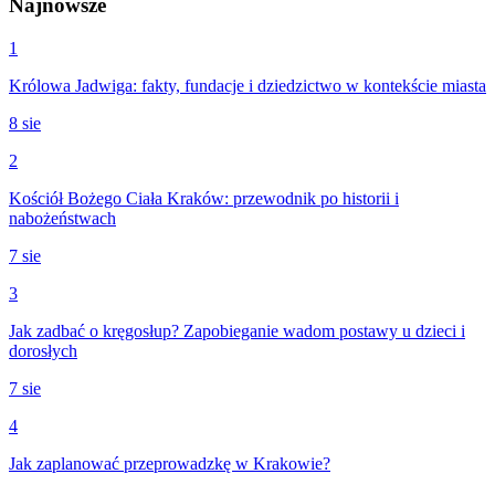
Najnowsze
1
Królowa Jadwiga: fakty, fundacje i dziedzictwo w kontekście miasta
8 sie
2
Kościół Bożego Ciała Kraków: przewodnik po historii i
nabożeństwach
7 sie
3
Jak zadbać o kręgosłup? Zapobieganie wadom postawy u dzieci i
dorosłych
7 sie
4
Jak zaplanować przeprowadzkę w Krakowie?