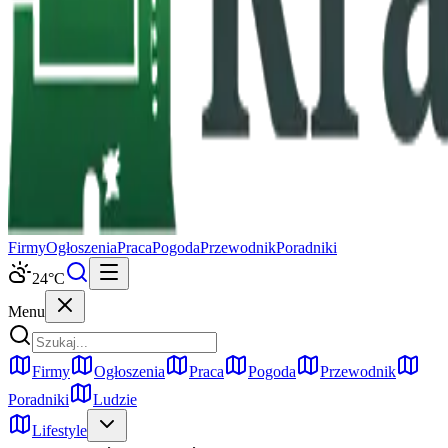
Firmy
Ogłoszenia
Praca
Pogoda
Przewodnik
Poradniki
24
°C
Menu
Firmy
Ogłoszenia
Praca
Pogoda
Przewodnik
Poradniki
Ludzie
Lifestyle