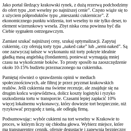
Jako portal śledzący krakowski rynek, z dużą rezerwą podchodzimy
do ofert typu „tort weselny po najniższej cenie”. Często wiąże się to
z użyciem półproduktów typu „mieszanki cukiernicze”. Z
ekonomicznego punktu widzenia, tort weselny to nie tylko deser, to
element wizerunkowy wesela. Zbyt niska cena powinna być dla
Ciebie sygnałem ostrzegawczym.
Zamiast szukać najniższej ceny, szukaj optymalizacji. Zapytaj
cukiernię, czy oferują torty typu „naked cake” lub „semi-naked”. Są
one zazwyczaj tańsze w wykonaniu niż torty pokryte idealnie
gładką masą angielską (fondantem), ponieważ wymagają mniej
czasu na wykończenie boków. To prosty sposób na zaoszczędzenie
około 10-15% budżetu przeznaczonego na cukiernika.
Pamiętaj również o sprawdzeniu opinii w mediach
społecznościowych, ale filtruj je przez pryzmat krakowskich
realiów. Jeśli cukiernia ma świetne recenzje, ale znajduje się na
drugim końcu województwa, dolicz koszty logistyki i ryzyko
uszkodzenia tortu w transporcie. Czasami lepiej zapłacić 10%
więcej lokalnemu wykonawcy, który dowiezie tort bezpiecznie, niż
ryzykować przygodę z tanią, ale odległą firmą.
Podsumowując: wybór cukierni na tort weselny w Krakowie to
proces, w którym liczy się chłodna głowa. Wybierz miejsce, które
ma transparentny cennik, oferuje degustację i zapewnia bezpieczny