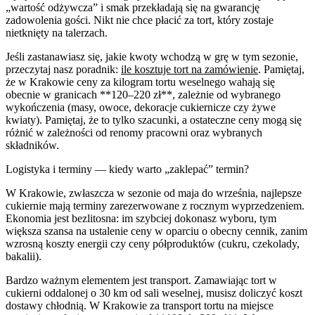
„wartość odżywcza” i smak przekładają się na gwarancję
zadowolenia gości. Nikt nie chce płacić za tort, który zostaje
nietknięty na talerzach.
Jeśli zastanawiasz się, jakie kwoty wchodzą w grę w tym sezonie,
przeczytaj nasz poradnik:
ile kosztuje tort na zamówienie
. Pamiętaj,
że w Krakowie ceny za kilogram tortu weselnego wahają się
obecnie w granicach **120–220 zł**, zależnie od wybranego
wykończenia (masy, owoce, dekoracje cukiernicze czy żywe
kwiaty). Pamiętaj, że to tylko szacunki, a ostateczne ceny mogą się
różnić w zależności od renomy pracowni oraz wybranych
składników.
Logistyka i terminy — kiedy warto „zaklepać” termin?
W Krakowie, zwłaszcza w sezonie od maja do września, najlepsze
cukiernie mają terminy zarezerwowane z rocznym wyprzedzeniem.
Ekonomia jest bezlitosna: im szybciej dokonasz wyboru, tym
większa szansa na ustalenie ceny w oparciu o obecny cennik, zanim
wzrosną koszty energii czy ceny półproduktów (cukru, czekolady,
bakalii).
Bardzo ważnym elementem jest transport. Zamawiając tort w
cukierni oddalonej o 30 km od sali weselnej, musisz doliczyć koszt
dostawy chłodnią. W Krakowie za transport tortu na miejsce