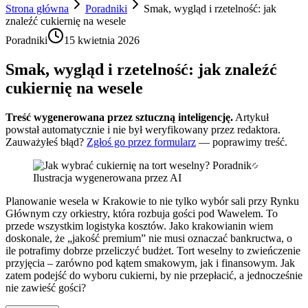
Strona główna
Poradniki
Smak, wygląd i rzetelność: jak
znaleźć cukiernię na wesele
Poradniki
15 kwietnia 2026
Smak, wygląd i rzetelność: jak znaleźć
cukiernię na wesele
Treść wygenerowana przez sztuczną inteligencję.
Artykuł
powstał automatycznie i nie był weryfikowany przez redaktora.
Zauważyłeś błąd?
Zgłoś go przez formularz
— poprawimy treść.
Ilustracja wygenerowana przez AI
Planowanie wesela w Krakowie to nie tylko wybór sali przy Rynku
Głównym czy orkiestry, która rozbuja gości pod Wawelem. To
przede wszystkim logistyka kosztów. Jako krakowianin wiem
doskonale, że „jakość premium” nie musi oznaczać bankructwa, o
ile potrafimy dobrze przeliczyć budżet. Tort weselny to zwieńczenie
przyjęcia – zarówno pod kątem smakowym, jak i finansowym. Jak
zatem podejść do wyboru cukierni, by nie przepłacić, a jednocześnie
nie zawieść gości?